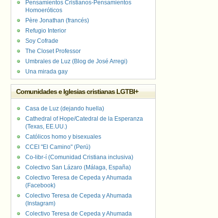
Pensamientos Cristianos-Pensamientos
Homoeróticos
Père Jonathan (francés)
Refugio Interior
Soy Cofrade
The Closet Professor
Umbrales de Luz (Blog de José Arregi)
Una mirada gay
Comunidades e Iglesias cristianas LGTBI+
Casa de Luz (dejando huella)
Cathedral of Hope/Catedral de la Esperanza
(Texas, EE.UU.)
Católicos homo y bisexuales
CCEI "El Camino" (Perú)
Co-libr-í (Comunidad Cristiana inclusiva)
Colectivo San Lázaro (Málaga, España)
Colectivo Teresa de Cepeda y Ahumada
(Facebook)
Colectivo Teresa de Cepeda y Ahumada
(Instagram)
Colectivo Teresa de Cepeda y Ahumada