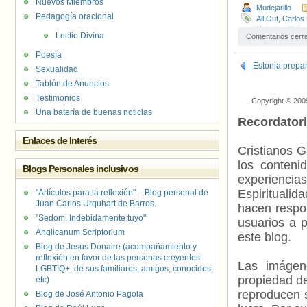
Nuevos Miembros
Mudejarillo
Pedagogía oracional
All Out
,
Carlos
Uniones Civile
Lectio Divina
Comentarios cerr
Poesía
Estonia prepar
Sexualidad
Tablón de Anuncios
Testimonios
Copyright © 200
Una batería de buenas noticias
Recordator
Enlaces de Interés
Cristianos G
los contenid
Blogs Personales inclusivos
experienci
Espiritualid
"Artículos para la reflexión" – Blog personal de
Juan Carlos Urquhart de Barros.
hacen respo
"Sedom. Indebidamente tuyo"
usuarios a p
Anglicanum Scriptorium
este blog.
Blog de Jesús Donaire (acompañamiento y
reflexión en favor de las personas creyentes
Las imágene
LGBTIQ+, de sus familiares, amigos, conocidos,
propiedad de
etc)
reproducen s
Blog de José Antonio Pagola