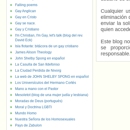
Falling poems
Cualquier us
Gay Anglican
eliminación 
Gay en Cristo
enviar la so
Gay se nace.
quien accede
Gay y Cristiano
I'm Christian, I'm Gay, let's talk (blog del rev.
David Eck)
Este blog no
Isla flotante: bitácora de un gay cristiano
se proporc
James Alison Theology
responsable
John Shelby Spong en español
La Casulla de San Ildefonso
La Ciudad Perdida de Nivorg
La web de JOHN SHELBY SPONG en español
Los Universículos del Hermano Cortés
Mano a mano con el Pastor
Mesoletot (blog de una mujer judía y lesbiana)
Moradas de Deus (portugués)
Moral y Doctrina LGBTI
Mundo Homo
Nuestra Señora de los Homosexuales
Pays de Zabulon