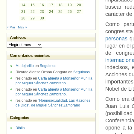
14
15
16
17
18
19
20
buscan redu
21
22
23
24
25
26
27
carácter de 
28
29
30
Como part
« Mar
May »
congresist
Archivos
personas
qu
Archivos
lugar en el
de congre
Comentarios recientes
internaciona
Mudejarillo
en
Seguimos…
indecisos,
Ricardo Alonso Ochoa Gongora
en
Seguimos…
Acciones qu
resignado
en
Carta abierta a Monseñor Munilla,
importante
por Miguel Sánchez Zambrano.
Nobel de Li
resignado
en
Carta abierta a Monseñor Munilla,
por Miguel Sánchez Zambrano.
Como era de
resignado
en
“Homosexualidad. Las Razones
de Dios”, de Miguel Sánchez Zambrano
Juan Luis 
(posibilidad
Categorías
Conferenci
opone a la 
Biblia