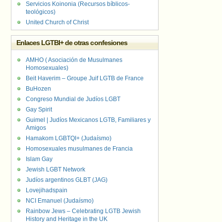
Servicios Koinonia (Recursos bíblicos-
teológicos)
United Church of Christ
Enlaces LGTBI+ de otras confesiones
AMHO ( Asociación de Musulmanes
Homosexuales)
Beit Haverim – Groupe Juif LGTB de France
BuHozen
Congreso Mundial de Judíos LGBT
Gay Spirit
Guimel | Judíos Mexicanos LGTB, Familiares y
Amigos
Hamakom LGBTQI+ (Judaísmo)
Homosexuales musulmanes de Francia
Islam Gay
Jewish LGBT Network
Judíos argentinos GLBT (JAG)
Lovejihadspain
NCI Emanuel (Judaísmo)
Rainbow Jews – Celebrating LGTB Jewish
History and Heritage in the UK