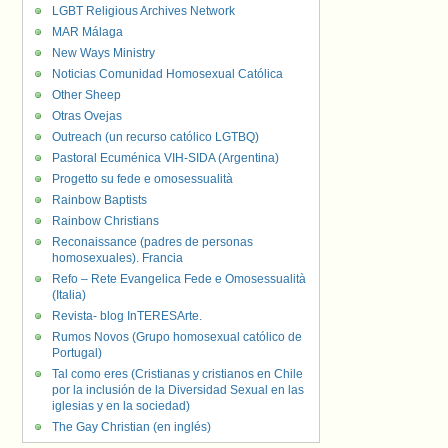
LGBT Religious Archives Network
MAR Málaga
New Ways Ministry
Noticias Comunidad Homosexual Católica
Other Sheep
Otras Ovejas
Outreach (un recurso católico LGTBQ)
Pastoral Ecuménica VIH-SIDA (Argentina)
Progetto su fede e omosessualità
Rainbow Baptists
Rainbow Christians
Reconaissance (padres de personas
homosexuales). Francia
Refo – Rete Evangelica Fede e Omosessualità
(Italia)
Revista- blog InTERESArte.
Rumos Novos (Grupo homosexual católico de
Portugal)
Tal como eres (Cristianas y cristianos en Chile
por la inclusión de la Diversidad Sexual en las
iglesias y en la sociedad)
The Gay Christian (en inglés)