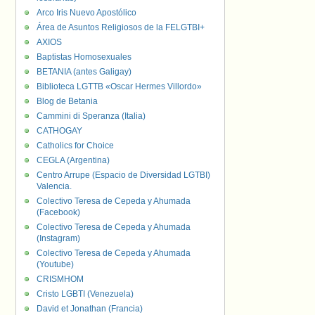
Arco Iris Nuevo Apostólico
Área de Asuntos Religiosos de la FELGTBI+
AXIOS
Baptistas Homosexuales
BETANIA (antes Galigay)
Biblioteca LGTTB «Oscar Hermes Villordo»
Blog de Betania
Cammini di Speranza (Italia)
CATHOGAY
Catholics for Choice
CEGLA (Argentina)
Centro Arrupe (Espacio de Diversidad LGTBI)
Valencia.
Colectivo Teresa de Cepeda y Ahumada
(Facebook)
Colectivo Teresa de Cepeda y Ahumada
(Instagram)
Colectivo Teresa de Cepeda y Ahumada
(Youtube)
CRISMHOM
Cristo LGBTI (Venezuela)
David et Jonathan (Francia)