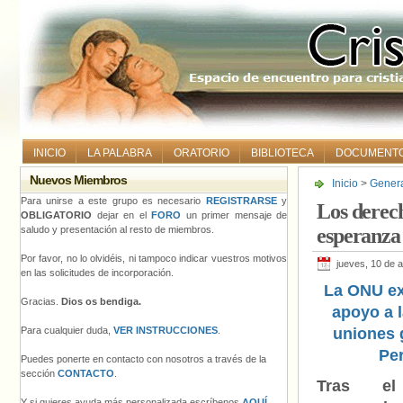
INICIO
LA PALABRA
ORATORIO
BIBLIOTECA
DOCUMENT
Nuevos Miembros
Inicio
>
Gener
concentra en to
Para unirse a este grupo es necesario
REGISTRARSE
y
Los derech
OBLIGATORIO
dejar en el
FORO
un primer mensaje de
saludo y presentación al resto de miembros.
esperanza 
Por favor, no lo olvidéis, ni tampoco indicar vuestros motivos
jueves, 10 de a
en las solicitudes de incorporación.
La ONU ex
Gracias.
Dios os bendiga.
apoyo a l
Para cualquier duda,
VER INSTRUCCIONES
.
uniones 
Pe
Puedes ponerte en contacto con nosotros a través de la
sección
CONTACTO
.
Tras el
Y si quieres ayuda más personalizada escríbenos
AQUÍ