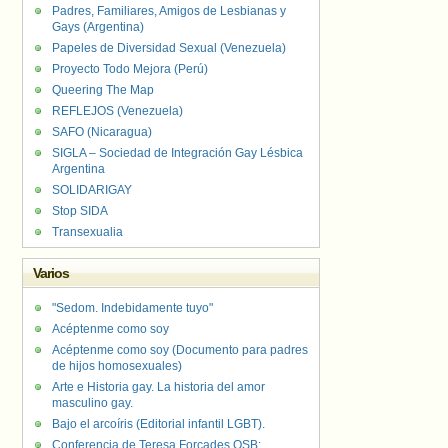
Padres, Familiares, Amigos de Lesbianas y
Gays (Argentina)
Papeles de Diversidad Sexual (Venezuela)
Proyecto Todo Mejora (Perú)
Queering The Map
REFLEJOS (Venezuela)
SAFO (Nicaragua)
SIGLA – Sociedad de Integración Gay Lésbica
Argentina
SOLIDARIGAY
Stop SIDA
Transexualia
Varios
"Sedom. Indebidamente tuyo"
Acéptenme como soy
Acéptenme como soy (Documento para padres
de hijos homosexuales)
Arte e Historia gay. La historia del amor
masculino gay.
Bajo el arcoíris (Editorial infantil LGBT).
Conferencia de Teresa Forcades OSB: