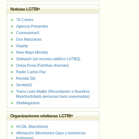
Noticias LGTBI+
76 Crimes
Agencia Presentes
CromosomaX
Dos Manzanas
Gayety
New Ways Ministry
Outreach (un recurso católico LGTBQ)
Oveja Rosa (Familias diversas)
Radio Carlos Paz
Revista GQ
SentidoG
Trans Lives Matter (Recordando a Nuestros
Muertos/listado personas trans asesinadas)
XtraMagazine
Organizaciones cristianas LGTBI+
ACGIL (Barcelona)
Afirmación (Mormones Gays y mormonas
lesbianas)