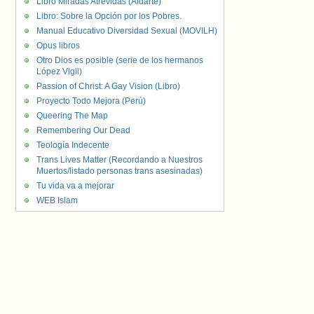
Libro Miradas Atrevidas (Aldarte)
Libro: Sobre la Opción por los Pobres.
Manual Educativo Diversidad Sexual (MOVILH)
Opus libros
Otro Dios es posible (serie de los hermanos
López Vigil)
Passion of Christ: A Gay Vision (Libro)
Proyecto Todo Mejora (Perú)
Queering The Map
Remembering Our Dead
Teología Indecente
Trans Lives Matter (Recordando a Nuestros
Muertos/listado personas trans asesinadas)
Tu vida va a mejorar
WEB Islam