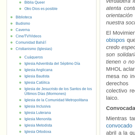
verdadera id
Biblia Queer
atenta con
Otro Dios es posible
orientació
Biblioteca
nuestra soc
Budismo
Caverna
El Movimie
Cine/TV/Videos
obispos
qu
Comunidad Bahá'í
credo espec
Cristianismo (Iglesias)
son solidar
Cuáqueros
tienen o no
Iglesia Adventista del Séptimo Día
MHOL aclara
Iglesia Anglicana
mesa no in
Iglesia Bautista
Iglesia Católica
derechos 
Iglesia de Jesucristo de los Santos de los
colectivo r
Últimos Días (Mormones)
laico.
Iglesia de la Comunidad Metropolitana
Iglesia Inclusiva
Convocada 
Iglesia Luterana
Mientras t
Iglesia Menonita
convocado 
Iglesia Metodista
Iglesia Ortodoxa
abril a la 