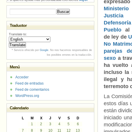
expresa
Ministe
Buscar:
Justicia
Defenso
Traductor
Pueblo
al 
Translate to:
de ley de
U
No Matrimo
parejas d
* Servicio ofrecido por
Google
. No nos hacemos responsables de
los posibles errores en la traducción.
sexo
a tra
ha vuelto 
Menú
incluso la 
Acceder
ilegal y 
Feed de entradas
terremoto c
Feed de comentarios
La Comisión
WordPress.org
estos días 
Calendario
están dividi
iniciado un
L
M
X
J
V
S
D
modificaci
1
2
3
4
5
6
7
8
9
10
11
12
13
impulsados 