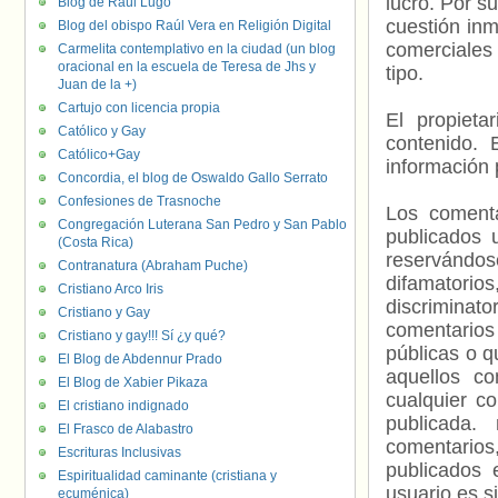
lucro. Por s
Blog de Raúl Lugo
cuestión inm
Blog del obispo Raúl Vera en Religión Digital
comerciales 
Carmelita contemplativo en la ciudad (un blog
oracional en la escuela de Teresa de Jhs y
tipo.
Juan de la +)
Cartujo con licencia propia
El propieta
Católico y Gay
contenido. 
Católico+Gay
información 
Concordia, el blog de Oswaldo Gallo Serrato
Confesiones de Trasnoche
Los comenta
Congregación Luterana San Pedro y San Pablo
publicados 
(Costa Rica)
reservándos
Contranatura (Abraham Puche)
difamatorio
Cristiano Arco Iris
discriminat
Cristiano y Gay
comentarios
Cristiano y gay!!! Sí ¿y qué?
públicas o 
El Blog de Abdennur Prado
aquellos c
El Blog de Xabier Pikaza
cualquier c
El cristiano indignado
publicada.
El Frasco de Alabastro
comentarios,
Escrituras Inclusivas
publicados 
Espiritualidad caminante (cristiana y
usuario es s
ecuménica)