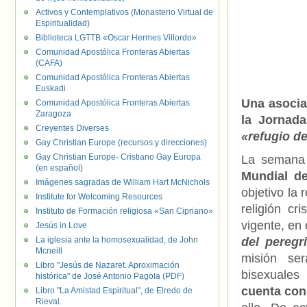
Activos y Contemplativos (Monasterio Virtual de
Espiritualidad)
Biblioteca LGTTB «Oscar Hermes Villordo»
Comunidad Apostólica Fronteras Abiertas
(CAFA)
Comunidad Apostólica Fronteras Abiertas
Euskadi
Una asocia
Comunidad Apostólica Fronteras Abiertas
Zaragoza
la Jornad
Creyentes Diverses
«refugio d
Gay Christian Europe (recursos y direcciones)
Gay Christian Europe- Cristiano Gay Europa
La semana 
(en español)
Mundial d
Imágenes sagradas de William Hart McNichols
objetivo la
Institute for Welcoming Resources
religión cr
Instituto de Formación religiosa «San Cipriano»
vigente, en
Jesús in Love
La iglesia ante la homosexualidad, de John
del pereg
Mcneill
misión ser
Libro "Jesús de Nazaret. Aproximación
bisexuales
histórica" de José Antonio Pagola (PDF)
cuenta con 
Libro "La Amistad Espiritual", de Elredo de
Rieval.