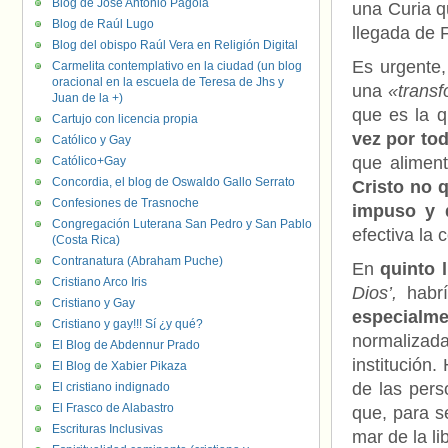
Blog de José Antonio Pagola
una Curia qu
Blog de Raúl Lugo
llegada de F
Blog del obispo Raúl Vera en Religión Digital
Es urgente
Carmelita contemplativo en la ciudad (un blog
oracional en la escuela de Teresa de Jhs y
una
«transf
Juan de la +)
que es la q
Cartujo con licencia propia
vez por tod
Católico y Gay
que aliment
Católico+Gay
Concordia, el blog de Oswaldo Gallo Serrato
Cristo no q
Confesiones de Trasnoche
impuso y 
Congregación Luterana San Pedro y San Pablo
efectiva la 
(Costa Rica)
Contranatura (Abraham Puche)
En
quinto 
Cristiano Arco Iris
Dios’,
habr
Cristiano y Gay
especialm
Cristiano y gay!!! Sí ¿y qué?
normalizada
El Blog de Abdennur Prado
institución
El Blog de Xabier Pikaza
de las pers
El cristiano indignado
El Frasco de Alabastro
que, para se
Escrituras Inclusivas
mar de la l