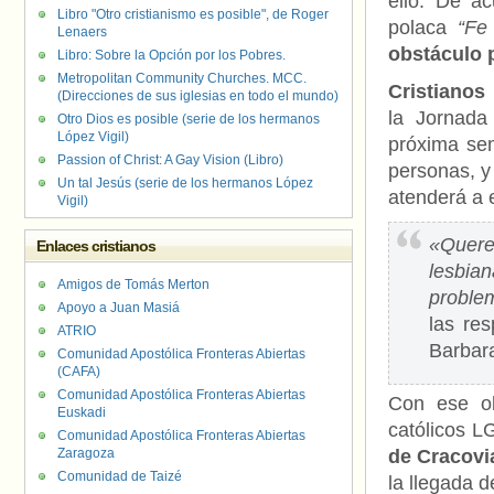
ello. De a
Libro "Otro cristianismo es posible", de Roger
polaca
“Fe 
Lenaers
obstáculo 
Libro: Sobre la Opción por los Pobres.
Metropolitan Community Churches. MCC.
Cristianos
(Direcciones de sus iglesias en todo el mundo)
la Jornada
Otro Dios es posible (serie de los hermanos
López Vigil)
próxima sem
Passion of Christ: A Gay Vision (Libro)
personas, y
Un tal Jesús (serie de los hermanos López
atenderá a 
Vigil)
«Quere
Enlaces cristianos
lesbia
Amigos de Tomás Merton
proble
Apoyo a Juan Masiá
las re
ATRIO
Barbara
Comunidad Apostólica Fronteras Abiertas
(CAFA)
Comunidad Apostólica Fronteras Abiertas
Con ese ob
Euskadi
católicos L
Comunidad Apostólica Fronteras Abiertas
Zaragoza
de Cracovi
Comunidad de Taizé
la llegada d