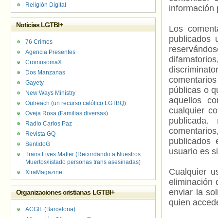
Religión Digital
información 
Noticias LGTBI+
Los comenta
publicados 
76 Crimes
reservándos
Agencia Presentes
difamatorio
CromosomaX
discriminat
Dos Manzanas
comentarios
Gayety
públicas o 
New Ways Ministry
aquellos c
Outreach (un recurso católico LGTBQ)
cualquier c
Oveja Rosa (Familias diversas)
publicada.
Radio Carlos Paz
comentarios,
Revista GQ
publicados 
SentidoG
usuario es s
Trans Lives Matter (Recordando a Nuestros
Muertos/listado personas trans asesinadas)
Cualquier us
XtraMagazine
eliminación 
enviar la so
Organizaciones cristianas LGTBI+
quien accede
ACGIL (Barcelona)