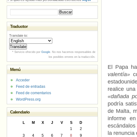
Buscar:
Traductor
Translate to:
* Servicio ofrecido por
Google
. No nos hacemos responsables de
los posibles errores en la traducción.
El Papa h
Menú
valentía»
co
Acceder
estadounide
Feed de entradas
realice una 
Feed de comentarios
«dañada po
WordPress.org
podría sati
de Malta, 
Calendario
informe en
L
M
X
J
V
S
D
escándalos 
1
2
la renuncia 
3
4
5
6
7
8
9