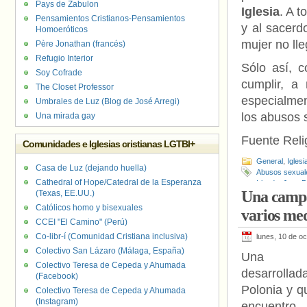
Pays de Zabulon
Iglesia
. A t
Pensamientos Cristianos-Pensamientos
y al sacerd
Homoeróticos
mujer no ll
Père Jonathan (francés)
Refugio Interior
Sólo así, c
Soy Cofrade
cumplir, a
The Closet Professor
especialmen
Umbrales de Luz (Blog de José Arregi)
los abusos 
Una mirada gay
Fuente Relig
Comunidades e Iglesias cristianas LGTBI+
General
,
Iglesi
Casa de Luz (dejando huella)
Abusos sexual
Cathedral of Hope/Catedral de la Esperanza
Irlanda
,
Juan Pa
Una campa
(Texas, EE.UU.)
Católicos homo y bisexuales
varios med
CCEI "El Camino" (Perú)
Co-libr-í (Comunidad Cristiana inclusiva)
lunes, 10 de o
Colectivo San Lázaro (Málaga, España)
Una c
Colectivo Teresa de Cepeda y Ahumada
desarrol
(Facebook)
Polonia y q
Colectivo Teresa de Cepeda y Ahumada
(Instagram)
encuentr