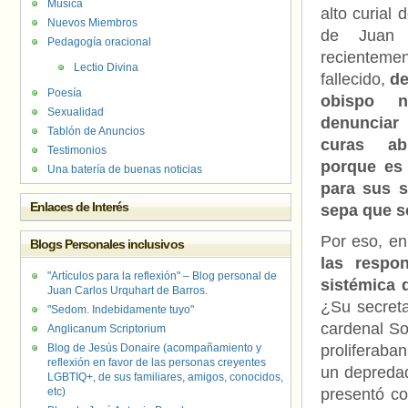
Música
alto curial 
Nuevos Miembros
de Juan 
Pedagogía oracional
recienteme
Lectio Divina
fallecido,
de
Poesía
obispo n
Sexualidad
denuncia
Tablón de Anuncios
curas abu
Testimonios
porque es
Una batería de buenas noticias
para sus s
Enlaces de Interés
sepa que s
Por eso, en 
Blogs Personales inclusivos
las respo
"Artículos para la reflexión" – Blog personal de
sistémica 
Juan Carlos Urquhart de Barros.
¿Su secreta
"Sedom. Indebidamente tuyo"
cardenal So
Anglicanum Scriptorium
Blog de Jesús Donaire (acompañamiento y
proliferaba
reflexión en favor de las personas creyentes
un depreda
LGBTIQ+, de sus familiares, amigos, conocidos,
etc)
presentó c