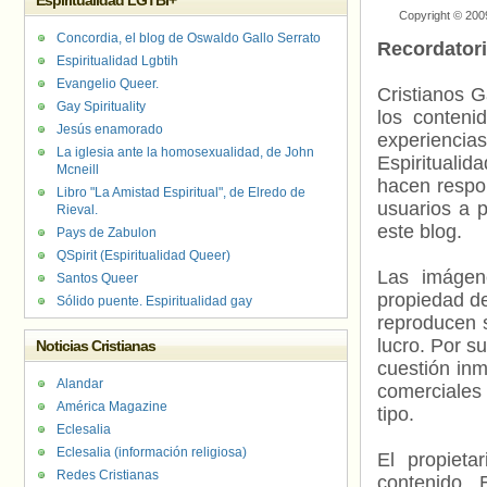
Espiritualidad LGTBI+
Copyright © 200
Concordia, el blog de Oswaldo Gallo Serrato
Recordator
Espiritualidad Lgbtih
Evangelio Queer.
Cristianos G
Gay Spirituality
los contenid
Jesús enamorado
experienci
La iglesia ante la homosexualidad, de John
Espiritualid
Mcneill
hacen respo
Libro "La Amistad Espiritual", de Elredo de
usuarios a p
Rieval.
este blog.
Pays de Zabulon
QSpirit (Espiritualidad Queer)
Las imágene
Santos Queer
propiedad de
Sólido puente. Espiritualidad gay
reproducen s
lucro. Por s
Noticias Cristianas
cuestión inm
Alandar
comerciales 
América Magazine
tipo.
Eclesalia
Eclesalia (información religiosa)
El propieta
Redes Cristianas
contenido. 