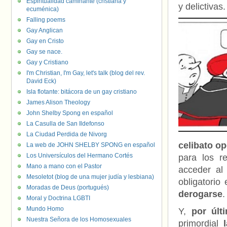
Espiritualidad caminante (cristiana y
y delictivas.
ecuménica)
Falling poems
Gay Anglican
Gay en Cristo
Gay se nace.
Gay y Cristiano
I'm Christian, I'm Gay, let's talk (blog del rev.
David Eck)
Isla flotante: bitácora de un gay cristiano
James Alison Theology
John Shelby Spong en español
La Casulla de San Ildefonso
La Ciudad Perdida de Nivorg
celibato o
La web de JOHN SHELBY SPONG en español
Los Universículos del Hermano Cortés
para los r
Mano a mano con el Pastor
acceder al
Mesoletot (blog de una mujer judía y lesbiana)
obligatorio
Moradas de Deus (portugués)
derogarse
.
Moral y Doctrina LGBTI
Mundo Homo
Y,
por últ
Nuestra Señora de los Homosexuales
primordial