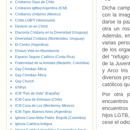
Cristianos Gays de Chile
Dicha campa
Cristianos lgttbiq Argentina (ICM)
con la imag
Cristianos Unitarios (Mexico)
Cristo LGBTI (Venezuela)
darse la pa
Devenir un en Christ
otra un ros
Diaconía Cristiana en la Diversidad (Uruguay)
Además, en
Diversidad Cristiana (Montevideo, Uruguay)
varias pers
El Centro (Argentina)
de los orga
Emaus-Vida en Abundancia
del “refugi
Espacio Seguro Católico (Costa Rica)
de la Juven
Fraternidad de la Amistad (Medellin, Colombia)
Gay Christian África
y Arco Iri
Gay Christian África
diversos pr
Gay Church
católicos q
Ichthys
ICM "Pan de Vida" (España)
Por otra 
ICM Casa de Emmaus (Chile)
encuentros 
ICM Casa de Luz (Monterrey, México)
encuentros
ICM Tigre, Buenos Aires (Argentina)
hijos LGTB,
Iglesia Casa Abba Padre. Bogotá (Colombia)
cese el odio
Iglesia Católica Antigua