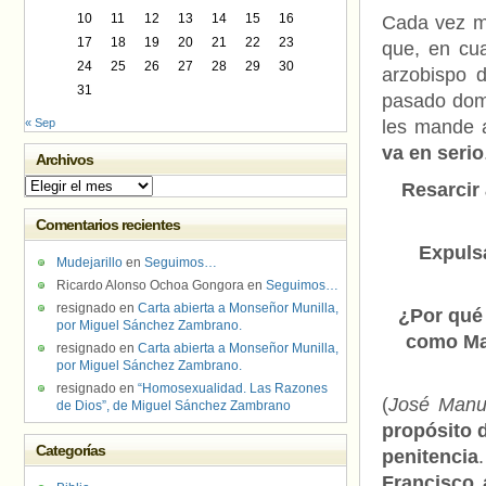
10
11
12
13
14
15
16
Cada vez má
17
18
19
20
21
22
23
que, en cu
24
25
26
27
28
29
30
arzobispo 
31
pasado domi
« Sep
les mande 
va en serio
Archivos
Archivos
Resarcir
Comentarios recientes
Expuls
Mudejarillo
en
Seguimos…
Ricardo Alonso Ochoa Gongora
en
Seguimos…
resignado
en
Carta abierta a Monseñor Munilla,
¿Por qué
por Miguel Sánchez Zambrano.
como Ma
resignado
en
Carta abierta a Monseñor Munilla,
por Miguel Sánchez Zambrano.
resignado
en
“Homosexualidad. Las Razones
(
José Manue
de Dios”, de Miguel Sánchez Zambrano
propósito d
Categorías
penitencia
Francisco