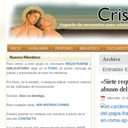
INICIO
LA PALABRA
ORATORIO
BIBLIOTECA
DOCUMENT
Nuevos Miembros
Archivo
Para unirse a este grupo es necesario
REGISTRARSE
y
OBLIGATORIO
dejar en el
FORO
un primer mensaje de
Entradas E
saludo y presentación al resto de miembros.
«Siete req
Por favor, no lo olvidéis, ni tampoco indicar vuestros motivos
en las solicitudes de incorporación.
abusos del
Gracias.
Dios os bendiga.
miércoles, 22 
Para cualquier duda,
VER INSTRUCCIONES
.
Puedes ponerte en contacto con nosotros a través de la
sección
CONTACTO
.
Y si quieres ayuda más personalizada escríbenos
AQUÍ