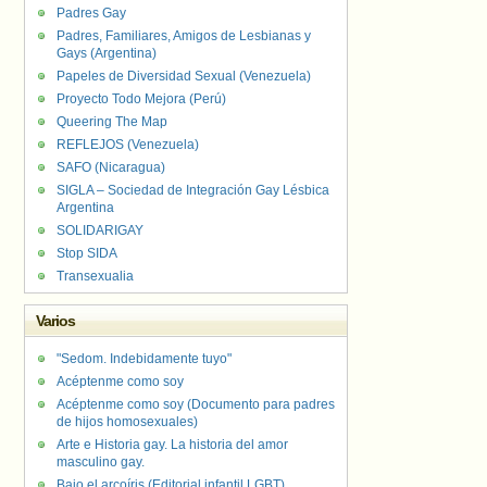
Padres Gay
Padres, Familiares, Amigos de Lesbianas y
Gays (Argentina)
Papeles de Diversidad Sexual (Venezuela)
Proyecto Todo Mejora (Perú)
Queering The Map
REFLEJOS (Venezuela)
SAFO (Nicaragua)
SIGLA – Sociedad de Integración Gay Lésbica
Argentina
SOLIDARIGAY
Stop SIDA
Transexualia
Varios
"Sedom. Indebidamente tuyo"
Acéptenme como soy
Acéptenme como soy (Documento para padres
de hijos homosexuales)
Arte e Historia gay. La historia del amor
masculino gay.
Bajo el arcoíris (Editorial infantil LGBT).