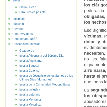
Biblia
los clérig
Biblia Queer
pederastia
Otro Dios es posible
obligadas,
Biblioteca
los hechos
Budismo
Caverna
Eso signific
Cine/TV/Videos
víctimas
. 
Comunidad Bahá'í
dolor y d
Cristianismo (Iglesias)
evidentemen
Cuáqueros
necesiten,
Iglesia Adventista del Séptimo Día
no les fal
Iglesia Anglicana
dignamente
Iglesia Bautista
arruinarse,
Iglesia Católica
hasta el pr
Iglesia de Jesucristo de los Santos de los
Últimos Días (Mormones)
que todas l
Iglesia de la Comunidad Metropolitana
La
segund
Iglesia Inclusiva
Iglesia Luterana
los obispo
Iglesia Menonita
abusadores 
Iglesia Metodista