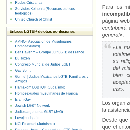
Redes Cristianas
Para los m
Servicios Koinonia (Recursos bíblicos-
incompatibl
teológicos)
United Church of Christ
página web
contribuirá
Enlaces LGTBI+ de otras confesiones
general»
.
AMHO ( Asociación de Musulmanes
Homosexuales)
«La ma
Beit Haverim – Groupe Juif LGTB de France
totalme
BuHozen
su reli
Congreso Mundial de Judíos LGBT
del mi
Gay Spirit
bien 
Guimel | Judíos Mexicanos LGTB, Familiares y
Amigos
aceptad
Hamakom LGBTQI+ (Judaísmo)
Iris».
Homosexuales musulmanes de Francia
Islam Gay
Los organiz
Jewish LGBT Network
la asistenc
Judíos argentinos GLBT (JAG)
Lovejihadspain
Desde que l
NCI Emanuel (Judaísmo)
que el ento