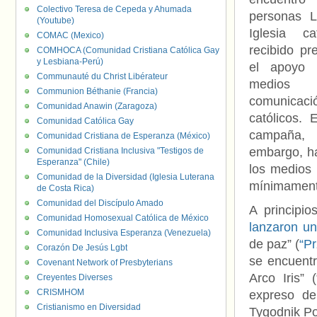
Colectivo Teresa de Cepeda y Ahumada
personas 
(Youtube)
Iglesia ca
COMAC (Mexico)
recibido pr
COMHOCA (Comunidad Cristiana Católica Gay
y Lesbiana-Perú)
el apoyo 
Communauté du Christ Libérateur
medi
Communion Béthanie (Francia)
comunicaci
Comunidad Anawin (Zaragoza)
católicos.
Comunidad Católica Gay
campañ
Comunidad Cristiana de Esperanza (México)
embargo, ha
Comunidad Cristiana Inclusiva "Testigos de
Esperanza" (Chile)
los medios
Comunidad de la Diversidad (Iglesia Luterana
mínimamente
de Costa Rica)
Comunidad del Discípulo Amado
A principi
Comunidad Homosexual Católica de México
lanzaron u
Comunidad Inclusiva Esperanza (Venezuela)
de paz” (
“P
Corazón De Jesús Lgbt
se encuentr
Covenant Network of Presbyterians
Arco Iris”
Creyentes Diverses
CRISMHOM
expreso de
Cristianismo en Diversidad
Tygodnik P