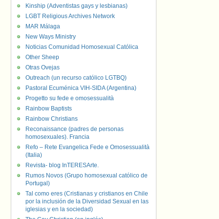
Kinship (Adventistas gays y lesbianas)
LGBT Religious Archives Network
MAR Málaga
New Ways Ministry
Noticias Comunidad Homosexual Católica
Other Sheep
Otras Ovejas
Outreach (un recurso católico LGTBQ)
Pastoral Ecuménica VIH-SIDA (Argentina)
Progetto su fede e omosessualità
Rainbow Baptists
Rainbow Christians
Reconaissance (padres de personas
homosexuales). Francia
Refo – Rete Evangelica Fede e Omosessualità
(Italia)
Revista- blog InTERESArte.
Rumos Novos (Grupo homosexual católico de
Portugal)
Tal como eres (Cristianas y cristianos en Chile
por la inclusión de la Diversidad Sexual en las
iglesias y en la sociedad)