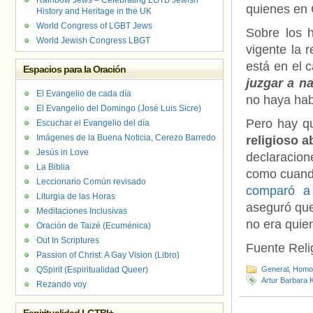
Rainbow Jews – Celebrating LGTB Jewish
quienes en 
History and Heritage in the UK
World Congress of LGBT Jews
Sobre los 
World Jewish Congress LBGT
vigente la 
está en el c
Espacios para la Oración
juzgar a n
El Evangelio de cada día
no haya hab
El Evangelio del Domingo (José Luis Sicre)
Pero hay q
Escuchar el Evangelio del día
Imágenes de la Buena Noticia, Cerezo Barredo
religioso a
Jesús in Love
declaracione
La Biblia
como cuand
Leccionario Común revisado
comparó a 
Liturgia de las Horas
aseguró q
Meditaciones Inclusivas
no era quien
Oración de Taizé (Ecuménica)
Out In Scriptures
Fuente Reli
Passion of Christ: A Gay Vision (Libro)
QSpirit (Espiritualidad Queer)
General
,
Homof
Artur Barbara 
Rezando voy