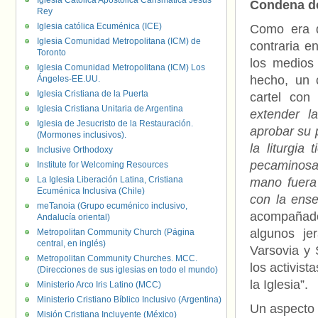
Iglesia Católica Apostólica Carismática Jesús
Condena de
Rey
Iglesia católica Ecuménica (ICE)
Como era d
Iglesia Comunidad Metropolitana (ICM) de
contraria e
Toronto
los medios 
Iglesia Comunidad Metropolitana (ICM) Los
hecho, un 
Ángeles-EE.UU.
Iglesia Cristiana de la Puerta
cartel con
Iglesia Cristiana Unitaria de Argentina
extender l
Iglesia de Jesucristo de la Restauración.
aprobar su 
(Mormones inclusivos).
la liturgia
Inclusive Orthodoxy
pecaminosa
Institute for Welcoming Resources
La Iglesia Liberación Latina, Cristiana
mano fuera 
Ecuménica Inclusiva (Chile)
con la ense
meTanoia (Grupo ecuménico inclusivo,
acompañad
Andalucía oriental)
algunos je
Metropolitan Community Church (Página
central, en inglés)
Varsovia y 
Metropolitan Community Churches. MCC.
los activis
(Direcciones de sus iglesias en todo el mundo)
la Iglesia”.
Ministerio Arco Iris Latino (MCC)
Ministerio Cristiano Bíblico Inclusivo (Argentina)
Un aspecto 
Misión Cristiana Incluyente (México)