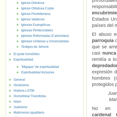
primordia
Iglesia Ortodoxa
responsabil
Iglesia Ortodoxa Copta
encubrimie
Iglesia Presbiteriana
Estados Uni
Iglesia Valdense
países del 
Iglesias Evangélicas
Iglesias Pentecostales
El abuso e
Iglesias Reformadas (Calvinistas)
parroquia
o
Iglesias Unitarias y Universalistas
que se arr
Testigos de Jehová
casi
nunca
El parte homófobo
remitía a lo
Espiritualidad
depredado
"Migajas" de espiritualidad
expresión d
Espiritualidad Inclusiva
hombres (
General
protegidos 
Hinduísmo
Historia LGTBI
Juan
Homofobia/ Transfobia.
Mar
Islam
Judaísmo
No en 
Matrimonio igualitario
cardenal C