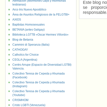
Afirmación (Mormones Gays y mormonas
Este blog no
lesbianas)
se proporc
Arco Iris Nuevo Apostólico
responsable
Área de Asuntos Religiosos de la FELGTBI+
AXIOS
Baptistas Homosexuales
BETANIA (antes Galigay)
Biblioteca LGTTB «Oscar Hermes Villordo»
Blog de Betania
Cammini di Speranza (Italia)
CATHOGAY
Catholics for Choice
CEGLA (Argentina)
Centro Arrupe (Espacio de Diversidad LGTBI)
Valencia.
Colectivo Teresa de Cepeda y Ahumada
(Facebook)
Colectivo Teresa de Cepeda y Ahumada
(Instagram)
Colectivo Teresa de Cepeda y Ahumada
(Youtube)
CRISMHOM
Cristo LGBTI (Venezuela)