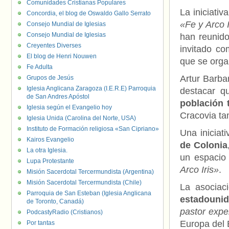
Comunidades Cristianas Populares
La iniciati
Concordia, el blog de Oswaldo Gallo Serrato
«Fe y Arco I
Consejo Mundial de Iglesias
Consejo Mundial de Iglesias
han reunido
Creyentes Diverses
invitado co
El blog de Henri Nouwen
que se orga
Fe Adulta
Artur Barba
Grupos de Jesús
Iglesia Anglicana Zaragoza (I.E.R.E) Parroquia
destacar q
de San Andres Apóstol
población 
Iglesia según el Evangelio hoy
Cracovia ta
Iglesia Unida (Carolina del Norte, USA)
Instituto de Formación religiosa «San Cipriano»
Una iniciati
Kairos Evangelio
de Colonia
La otra Iglesia.
un espacio
Lupa Protestante
Arco Iris»
.
Misión Sacerdotal Tercermundista (Argentina)
Misión Sacerdotal Tercermundista (Chile)
La asociac
Parroquia de San Esteban (Iglesia Anglicana
estadouni
de Toronto, Canadá)
pastor expe
PodcastyRadio (Cristianos)
Europa del 
Por tantas