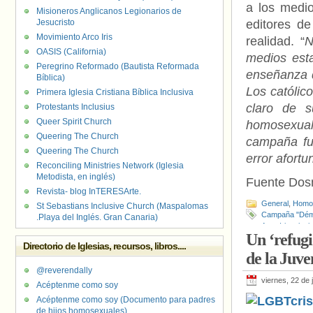
a los medio
Misioneros Anglicanos Legionarios de
Jesucristo
editores de
Movimiento Arco Iris
realidad. “
N
OASIS (California)
medios esta
Peregrino Reformado (Bautista Reformada
enseñanza d
Bíblica)
Los católic
Primera Iglesia Cristiana Bíblica Inclusiva
claro de 
Protestants Inclusius
Queer Spirit Church
homosexual
Queering The Church
campaña fu
Queering The Church
error afort
Reconciling Ministries Network (Iglesia
Metodista, en inglés)
Fuente Do
Revista- blog InTERESArte.
General
,
Homof
St Sebastians Inclusive Church (Maspalomas
Campaña "Démo
.Playa del Inglés. Gran Canaria)
Arco Iris
,
glesi
Un ‘refug
Powszechny
,
V
Directorio de Iglesias, recursos, libros....
de la Juv
@reverendally
viernes, 22 de 
Acéptenme como soy
Acéptenme como soy (Documento para padres
de hijos homosexuales)