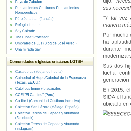
dijo, “
necesi
Pays de Zabulon
sus necesid
Pensamientos Cristianos-Pensamientos
Homoeróticos
“Y tal vez
Père Jonathan (francés)
manera más 
Refugio Interior
Soy Cofrade
Por mucho q
The Closet Professor
ha aplaudi
Umbrales de Luz (Blog de José Arregi)
durante m
Una mirada gay
modernizar
Comunidades e Iglesias cristianas LGTBI+
Sus dos hij
Casa de Luz (dejando huella)
lucha cont
Cathedral of Hope/Catedral de la Esperanza
generación 
(Texas, EE.UU.)
Católicos homo y bisexuales
En 2015, el
CCEI "El Camino" (Perú)
SIDA el lun
Co-libr-í (Comunidad Cristiana inclusiva)
ubicado en 
Colectivo San Lázaro (Málaga, España)
Colectivo Teresa de Cepeda y Ahumada
(Facebook)
Colectivo Teresa de Cepeda y Ahumada
(Instagram)