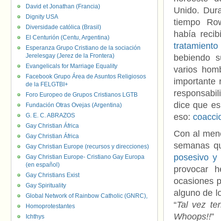
David et Jonathan (Francia)
Unido. Dur
Dignity USA
tiempo Ro
Diversidade católica (Brasil)
había recib
El Centurión (Centu, Argentina)
tratamiento 
Esperanza Grupo Cristiano de la sociación
Jerelesgay (Jerez de la Frontera)
bebiendo s
Evangelicals for Marriage Equality
varios hom
Facebook Grupo Área de Asuntos Religiosos
importante 
de la FELGTBI+
responsabil
Foro Europeo de Grupos Cristianos LGTB
dice que es
Fundación Otras Ovejas (Argentina)
G. E. C. ABRAZOS
eso:
coacci
Gay Christian África
Con al meno
Gay Christian África
semanas qu
Gay Christian Europe (recursos y direcciones)
posesivo y 
Gay Christian Europe- Cristiano Gay Europa
(en español)
provocar he
Gay Christians Exist
ocasiones p
Gay Spirituality
alguno de l
Global Network of Rainbow Catholic (GNRC),
“
Tal vez te
Homoprotestantes
Whoops!!
”
Ichthys