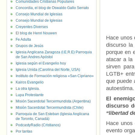
Comunidades Cristianas Populares
Concordia, el blog de Oswaldo Gallo Serrato
Consejo Mundial de Iglesias
Consejo Mundial de Iglesias
Creyentes Diverses
El blog de Henri Nouwen
Hace unos d
Fe Adulta
discurso la
Grupos de Jesús
porque en e
Iglesia Anglicana Zaragoza (I.E.R.E) Parroquia
de San Andres Apóstol
atacar a la
Iglesia según el Evangelio hoy
sirven par
Iglesia Unida (Carolina del Norte, USA)
LGTB+ entre
Instituto de Formación religiosa «San Cipriano»
que puede a
Kairos Evangelio
autoestima.
La otra Iglesia.
Lupa Protestante
El enemigo
Misión Sacerdotal Tercermundista (Argentina)
discurso d
Misión Sacerdotal Tercermundista (Chile)
“libertad d
Parroquia de San Esteban (Iglesia Anglicana
de Toronto, Canadá)
Hace unos d
PodcastyRadio (Cristianos)
evento orga
Por tantas