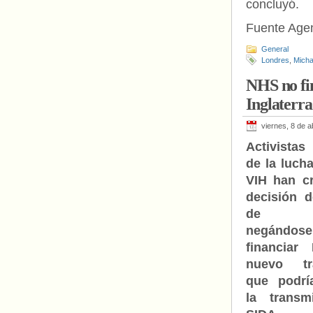
concluyó.
Fuente Age
General
Londres
,
Micha
NHS no fi
Inglaterra
viernes, 8 de a
Activistas
de la lucha
VIH han cr
decisión 
de Ing
negán
financiar
nuevo tra
que podrí
la transm