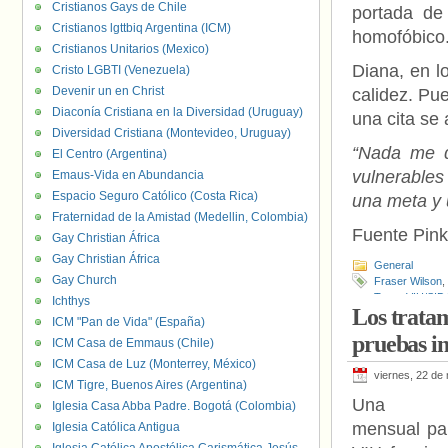
Cristianos Gays de Chile
portada de 
Cristianos lgttbiq Argentina (ICM)
homofóbico
Cristianos Unitarios (Mexico)
Diana, en l
Cristo LGBTI (Venezuela)
Devenir un en Christ
calidez. Pue
Diaconía Cristiana en la Diversidad (Uruguay)
una cita se 
Diversidad Cristiana (Montevideo, Uruguay)
“Nada me d
El Centro (Argentina)
vulnerables
Emaus-Vida en Abundancia
Espacio Seguro Católico (Costa Rica)
una meta y 
Fraternidad de la Amistad (Medellin, Colombia)
Fuente Pin
Gay Christian África
Gay Christian África
General
Gay Church
Fraser Wilson
,
Trust
,
VIH/SID
Ichthys
Los tratam
ICM "Pan de Vida" (España)
pruebas in
ICM Casa de Emmaus (Chile)
ICM Casa de Luz (Monterrey, México)
viernes, 22 de
ICM Tigre, Buenos Aires (Argentina)
Una in
Iglesia Casa Abba Padre. Bogotá (Colombia)
mensual par
Iglesia Católica Antigua