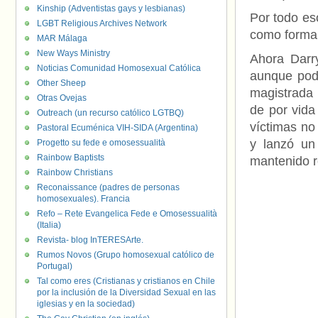
Kinship (Adventistas gays y lesbianas)
Por todo eso
LGBT Religious Archives Network
como forma 
MAR Málaga
New Ways Ministry
Ahora Darr
Noticias Comunidad Homosexual Católica
aunque podr
Other Sheep
magistrada 
Otras Ovejas
de por vida
Outreach (un recurso católico LGTBQ)
víctimas no
Pastoral Ecuménica VIH-SIDA (Argentina)
y lanzó un
Progetto su fede e omosessualità
Rainbow Baptists
mantenido r
Rainbow Christians
Reconaissance (padres de personas
homosexuales). Francia
Refo – Rete Evangelica Fede e Omosessualità
(Italia)
Revista- blog InTERESArte.
Rumos Novos (Grupo homosexual católico de
Portugal)
Tal como eres (Cristianas y cristianos en Chile
por la inclusión de la Diversidad Sexual en las
iglesias y en la sociedad)