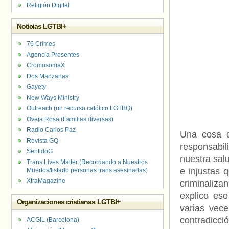
Religión Digital
Noticias LGTBI+
76 Crimes
Agencia Presentes
CromosomaX
Dos Manzanas
Gayety
New Ways Ministry
Outreach (un recurso católico LGTBQ)
Oveja Rosa (Familias diversas)
Radio Carlos Paz
Una cosa 
Revista GQ
responsabi
SentidoG
nuestra sal
Trans Lives Matter (Recordando a Nuestros
e injustas 
Muertos/listado personas trans asesinadas)
XtraMagazine
criminaliz
explico es
Organizaciones cristianas LGTBI+
varias vec
contradicció
ACGIL (Barcelona)