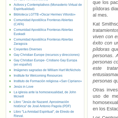
que los pac
Activos y Contemplativos (Monasterio Virtual de
píldoras di
Espiritualidad)
al mes.
Biblioteca LGTTB «Oscar Hermes Villordo»
Comunidad Apostólica Fronteras Abiertas
Kat Smithso
(CAFA)
tratamiento
Comunidad Apostólica Fronteras Abiertas
Euskadi
viven con 
Comunidad Apostólica Fronteras Abiertas
éxito con u
Zaragoza
píldoras qu
Creyentes Diverses
Gay Christian Europe (recursos y direcciones)
personas
.
A
Gay Christian Europe- Cristiano Gay Europa
personas co
(en español)
este trat
Imágenes sagradas de William Hart McNichols
entusiasma
Institute for Welcoming Resources
personas qu
Instituto de Formación religiosa «San Cipriano»
Jesús in Love
Otras inves
La iglesia ante la homosexualidad, de John
uso de me
Mcneill
homosexuale
Libro "Jesús de Nazaret. Aproximación
histórica" de José Antonio Pagola (PDF)
en los Esta
Libro "La Amistad Espiritual", de Elredo de
Rieval.
Los Centros