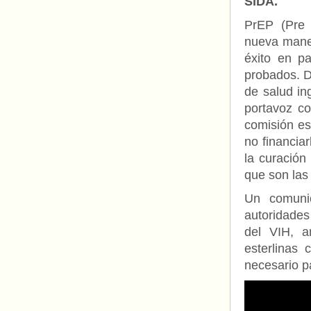
SIDA.
PrEP (Pre 
nueva maner
éxito en pa
probados. D
de salud in
portavoz c
comisión es
no financia
la curación
que son las 
Un comuni
autoridades
del VIH, a
esterlinas 
necesario pa