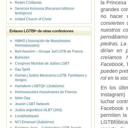
la Princesa
Redes Cristianas
Servicios Koinonia (Recursos bíblicos-
grandes com
teológicos)
no hacer n
United Church of Christ
convierten
nuestros co
Enlaces LGTBI+ de otras confesiones
pensábamos
AMHO ( Asociación de Musulmanes
piedras. La
Homosexuales)
dirían en 
Beit Haverim – Groupe Juif LGTB de France
creíamos 
BuHozen
Congreso Mundial de Judíos LGBT
Facebook, T
Gay Spirit
pueden pret
Guimel | Judíos Mexicanos LGTB, Familiares y
rol en la s
Amigos
Hamakom LGBTQI+ (Judaísmo)
En los últ
Homosexuales musulmanes de Francia
Instagram)
Islam Gay
luchar contr
Jewish LGBT Network
Facebook s
Judíos argentinos GLBT (JAG)
permiten la
Lovejihadspain
LGTBfóbica,
NCI Emanuel (Judaísmo)