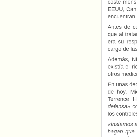
coste mensu
EEUU, Canad
encuentran 
Antes de c
que al trat
era su resp
cargo de la
Además, NH
existía el 
otros medic
En unas dec
de hoy, Mi
Terrence H
defensa»
co
los control
«Instamos a
hagan que e