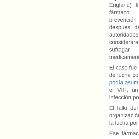
England) f
fárma
prevención
después d
autoridades
consider
sufrag
medicamento
El caso fue 
de lucha co
podía asumir
el VIH, un 
infección por
El fallo de
organizació
la lucha po
Ese fármaco