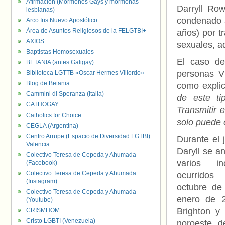
Afirmación (Mormones Gays y mormonas
Darryll Ro
lesbianas)
condenado a
Arco Iris Nuevo Apostólico
Área de Asuntos Religiosos de la FELGTBI+
años) por t
AXIOS
sexuales, a
Baptistas Homosexuales
El caso de
BETANIA (antes Galigay)
personas V
Biblioteca LGTTB «Oscar Hermes Villordo»
Blog de Betania
como explic
Cammini di Speranza (Italia)
de este ti
CATHOGAY
Transmitir 
Catholics for Choice
solo puede c
CEGLA (Argentina)
Centro Arrupe (Espacio de Diversidad LGTBI)
Durante el j
Valencia.
Daryll se an
Colectivo Teresa de Cepeda y Ahumada
varios inc
(Facebook)
Colectivo Teresa de Cepeda y Ahumada
ocurridos
(Instagram)
octubre de
Colectivo Teresa de Cepeda y Ahumada
enero de 
(Youtube)
Brighton y
CRISMHOM
Cristo LGBTI (Venezuela)
noroeste d