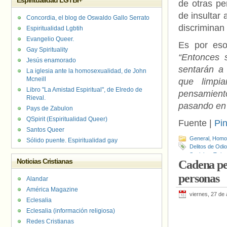
Espiritualidad LGTBI+
de otras p
de insultar
Concordia, el blog de Oswaldo Gallo Serrato
discriminan
Espiritualidad Lgbtih
Evangelio Queer.
Es por eso
Gay Spirituality
“Entonces 
Jesús enamorado
sentarán a
La iglesia ante la homosexualidad, de John
Mcneill
que limpi
Libro "La Amistad Espiritual", de Elredo de
pensamient
Rieval.
pasando en
Pays de Zabulon
QSpirit (Espiritualidad Queer)
Fuente |
Pi
Santos Queer
General
,
Homof
Sólido puente. Espiritualidad gay
Delitos de Odio
Sociales
,
Twitt
Noticias Cristianas
Cadena pe
personas
Alandar
América Magazine
viernes, 27 de 
Eclesalia
Eclesalia (información religiosa)
Redes Cristianas