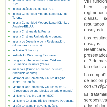
Iglesia Católica Apostólica Carismática Jesús
VIH funcion
Rey
bien q
Iglesia católica Ecuménica (ICE)
regímenes d
Iglesia Comunidad Metropolitana (ICM) de
Toronto
diarias, 
Iglesia Comunidad Metropolitana (ICM) Los
resultado
Ángeles-EE.UU.
ensayos inic
Iglesia Cristiana de la Puerta
Iglesia Cristiana Unitaria de Argentina
Los resulta
Iglesia de Jesucristo de la Restauración.
ensayos 
(Mormones inclusivos).
Healthcare,
Inclusive Orthodoxy
presentados
Institute for Welcoming Resources
el 7 de marz
La Iglesia Liberación Latina, Cristiana
Ecuménica Inclusiva (Chile)
tan efectiv
meTanoia (Grupo ecuménico inclusivo,
Andalucía oriental)
La compañía
Metropolitan Community Church (Página
de acción 
central, en inglés)
con un régi
Metropolitan Community Churches. MCC.
(Direcciones de sus iglesias en todo el mundo)
El tratami
Ministerio Arco Iris Latino (MCC)
seropositiva
Ministerio Cristiano Bíblico Inclusivo (Argentina)
a las píldor
Misión Cristiana Incluyente (México)