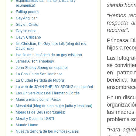
Espiritualidad caminante (cristiana y
siendo honra
ecuménica)
Falling poems
“Hemos rec
Gay Anglican
respecta a
Gay en Cristo
recorrer”.
Gay se nace.
Gay y Cristiano
Princesa Di
I'm Christian, I'm Gay, let's talk (blog del rev.
hijos a rec
David Eck)
Isla flotante: bitácora de un gay cristiano
Las fotogra
James Alison Theology
se convirti
John Shelby Spong en español
en patroci
La Casulla de San Ildefonso
benéfica f
La Ciudad Perdida de Nivorg
ensombrece
La web de JOHN SHELBY SPONG en español
Los Universículos del Hermano Cortés
En un discu
Mano a mano con el Pastor
organización
Mesoletot (blog de una mujer judía y lesbiana)
las madres 
Moradas de Deus (portugués)
problema so
Moral y Doctrina LGBTI
Mundo Homo
“Para aque
Nuestra Señora de los Homosexuales