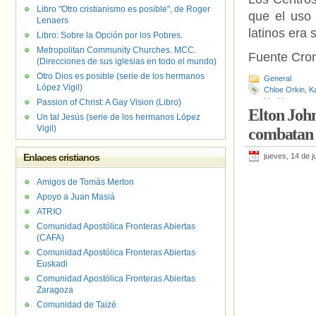
Libro "Otro cristianismo es posible", de Roger
que el uso 
Lenaers
latinos era
Libro: Sobre la Opción por los Pobres.
Metropolitan Community Churches. MCC.
Fuente Cr
(Direcciones de sus iglesias en todo el mundo)
Otro Dios es posible (serie de los hermanos
General
López Vigil)
Chloe Orkin
,
K
Healthcare
Passion of Christ: A Gay Vision (Libro)
Elton John
Un tal Jesús (serie de los hermanos López
Vigil)
combatan e
Enlaces cristianos
jueves, 14 de j
Amigos de Tomás Merton
Apoyo a Juan Masiá
ATRIO
Comunidad Apostólica Fronteras Abiertas
(CAFA)
Comunidad Apostólica Fronteras Abiertas
Euskadi
Comunidad Apostólica Fronteras Abiertas
Zaragoza
Comunidad de Taizé