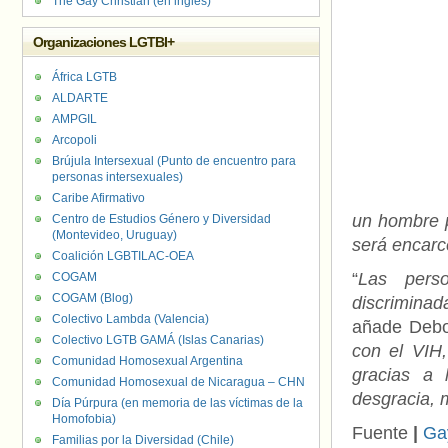
The Gay Christian (en inglés)
Organizaciones LGTBI+
África LGTB
ALDARTE
AMPGIL
Arcopoli
Brújula Intersexual (Punto de encuentro para
personas intersexuales)
Caribe Afirmativo
un hombre p
Centro de Estudios Género y Diversidad
(Montevideo, Uruguay)
será encarc
Coalición LGBTILAC-OEA
“
Las pers
COGAM
COGAM (Blog)
discriminad
Colectivo Lambda (Valencia)
añade Debo
Colectivo LGTB GAMÁ (Islas Canarias)
con el VIH,
Comunidad Homosexual Argentina
gracias a 
Comunidad Homosexual de Nicaragua – CHN
desgracia, 
Día Púrpura (en memoria de las víctimas de la
Homofobia)
Fuente
|
Ga
Familias por la Diversidad (Chile)