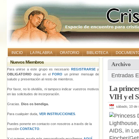
INICIO
LA PALABRA
ORATORIO
BIBLIOTECA
DOCUMENT
Nuevos Miembros
Archivo
Para unirse a este grupo es necesario
REGISTRARSE
y
OBLIGATORIO
dejar en el
FORO
un primer mensaje de
Entradas E
saludo y presentación al resto de miembros.
La princes
Por favor, no lo olvidéis, ni tampoco indicar vuestros motivos
en las solicitudes de incorporación.
VIH y el 
Gracias.
Dios os bendiga.
sábado, 10 de 
Para cualquier duda,
VER INSTRUCCIONES
.
Puedes ponerte en contacto con nosotros a través de la
sección
CONTACTO
.
Y si quieres ayuda más personalizada escríbenos
AQUÍ