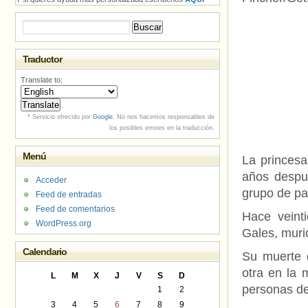
Buscar:
Traductor
Translate to:
* Servicio ofrecido por
Google
. No nos hacemos responsables de
los posibles errores en la traducción.
Menú
La princesa
años despu
Acceder
grupo de pa
Feed de entradas
Feed de comentarios
Hace veint
WordPress.org
Gales, muri
Calendario
Su muerte 
otra en la 
L
M
X
J
V
S
D
personas de
1
2
3
4
5
6
7
8
9