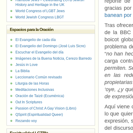
Rainbow Jews – Celebrating LGTB Jewish
reporte de
History and Heritage in the UK
gracias por
World Congress of LGBT Jews
banean por 
World Jewish Congress LBGT
Tras ofrece
Espacios para la Oración
de la BBC 
boicot glo
El Evangelio de cada día
problema de
El Evangelio del Domingo (José Luis Sicre)
Escuchar el Evangelio del día
“
no han hech
Imágenes de la Buena Noticia, Cerezo Barredo
carga contr
Jesús in Love
permiten. S
La Biblia
en las red
Leccionario Común revisado
propietari
Liturgia de las Horas
‘oye, ¿y qu
Meditaciones Inclusivas
de expresió
Oración de Taizé (Ecuménica)
Out In Scriptures
Aquí viene 
Passion of Christ: A Gay Vision (Libro)
lo que quier
QSpirit (Espiritualidad Queer)
expresión, 
Rezando voy
del discurs