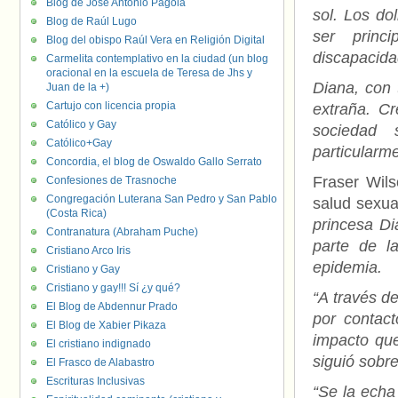
Blog de José Antonio Pagola
sol. Los do
Blog de Raúl Lugo
ser princ
Blog del obispo Raúl Vera en Religión Digital
discapacida
Carmelita contemplativo en la ciudad (un blog
oracional en la escuela de Teresa de Jhs y
Diana, con 
Juan de la +)
Cartujo con licencia propia
extraña. C
Católico y Gay
sociedad 
Católico+Gay
particularm
Concordia, el blog de Oswaldo Gallo Serrato
Fraser Wils
Confesiones de Trasnoche
Congregación Luterana San Pedro y San Pablo
salud sexual
(Costa Rica)
princesa Di
Contranatura (Abraham Puche)
parte de l
Cristiano Arco Iris
epidemia.
Cristiano y Gay
Cristiano y gay!!! Sí ¿y qué?
“A través d
El Blog de Abdennur Prado
por contact
El Blog de Xabier Pikaza
impacto que
El cristiano indignado
siguió sobr
El Frasco de Alabastro
Escrituras Inclusivas
“Se la echa