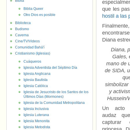
Biblia
especialmen
que les pas
Biblia Queer
Otro Dios es posible
hostil a las
Biblioteca
Finalmente
Budismo
encontrarse
Caverna
Diana estre
Cine/TV/Videos
Comunidad Bahá'í
Diana, 
Cristianismo (Iglesias)
Gales, 
Cuáqueros
mano de 
Iglesia Adventista del Séptimo Día
de SIDA, 
Iglesia Anglicana
que
Iglesia Bautista
simbolizar
Iglesia Católica
y activi
Iglesia de Jesucristo de los Santos de los
Últimos Días (Mormones)
Hussein/
Iglesia de la Comunidad Metropolitana
Un acto 
Iglesia Inclusiva
audaz que
Iglesia Luterana
Iglesia Menonita
capturar
Iglesia Metodista
princesa D