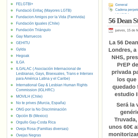
FELGTBI+
General
Cadena perpet
Fundació Enllaç (Mayores LGTB)
VIH/SIDA
Fundacion Amigos por la Vida (Famivida)
56 Dean S
Fundación Iguales (Chile)
Fundación Triángulo
jueves, 15 de 
Gay Marruecos
La 56 Dean
GEHITU
Londres, a 
Gylda
Hegoak
NHS, presc
ILGA
PrEP de
ILGALAC ( Asociación Internacional de
privada p
Lesbianas, Gays, Bisexuales, Trans e Intersex
para América Latina y el Caribe)
los que
International Gay & Lesbian Human Rights
quedado f
Commission (IGLHRC)
estudio 
MOVILH (Chile)
No te prives (Murcia, España)
Será la 
ONG por la No Discriminación
genéri
Opción Bi (Mexico)
Truvada,
Orgullo Gay-Costa Rica
unos 60€ a
Oveja Rosa (Familias diversas)
monitorizar
Ovejas Negras