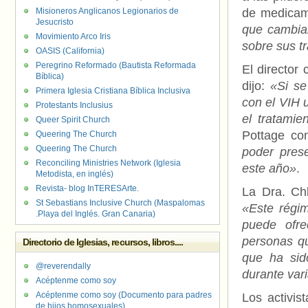
Misioneros Anglicanos Legionarios de
de medicam
Jesucristo
que cambiar
Movimiento Arco Iris
sobre sus t
OASIS (California)
Peregrino Reformado (Bautista Reformada
El director 
Bíblica)
dijo:
«Si se
Primera Iglesia Cristiana Bíblica Inclusiva
con el VIH 
Protestants Inclusius
el tratamie
Queer Spirit Church
Pottage co
Queering The Church
Queering The Church
poder prese
Reconciling Ministries Network (Iglesia
este año»
.
Metodista, en inglés)
Revista- blog InTERESArte.
La Dra. Ch
St Sebastians Inclusive Church (Maspalomas
«Este régi
.Playa del Inglés. Gran Canaria)
puede ofre
personas qu
Directorio de Iglesias, recursos, libros....
que ha sido
@reverendally
durante var
Acéptenme como soy
Acéptenme como soy (Documento para padres
Los activis
de hijos homosexuales)