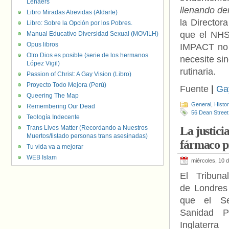
Lenaers
llenando de
Libro Miradas Atrevidas (Aldarte)
la Director
Libro: Sobre la Opción por los Pobres.
que el NHS
Manual Educativo Diversidad Sexual (MOVILH)
Opus libros
IMPACT no s
Otro Dios es posible (serie de los hermanos
necesite si
López Vigil)
rutinaria.
Passion of Christ: A Gay Vision (Libro)
Proyecto Todo Mejora (Perú)
Fuente
|
Ga
Queering The Map
General
,
Histo
Remembering Our Dead
56 Dean Street
Teología Indecente
Trans Lives Matter (Recordando a Nuestros
La justici
Muertos/listado personas trans asesinadas)
fármaco p
Tu vida va a mejorar
WEB Islam
miércoles, 10 
El Tribuna
de Londres
que el Se
Sanidad P
Inglater