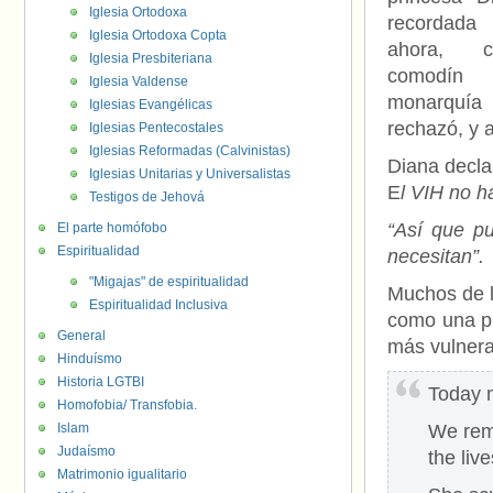
Iglesia Ortodoxa
recordada
Iglesia Ortodoxa Copta
ahora, 
Iglesia Presbiteriana
comodín
Iglesia Valdense
monarquí
Iglesias Evangélicas
rechazó, y 
Iglesias Pentecostales
Iglesias Reformadas (Calvinistas)
Diana decla
Iglesias Unitarias y Universalistas
E
l VIH no h
Testigos de Jehová
“Así que p
El parte homófobo
Espiritualidad
necesitan”.
"Migajas" de espiritualidad
Muchos de l
Espiritualidad Inclusiva
como una pi
General
más vulnera
Hinduísmo
Historia LGTBI
Today m
Homofobia/ Transfobia.
Islam
We rem
Judaísmo
the liv
Matrimonio igualitario