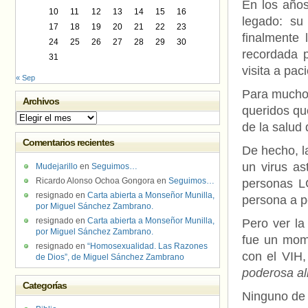
En los año
10
11
12
13
14
15
16
legado: su
17
18
19
20
21
22
23
finalmente 
24
25
26
27
28
29
30
recordada 
31
visita a pa
« Sep
Para muchos
Archivos
queridos que
Archivos
de la salud
Comentarios recientes
De hecho, l
un virus as
Mudejarillo
en
Seguimos…
Ricardo Alonso Ochoa Gongora
en
Seguimos…
personas L
resignado
en
Carta abierta a Monseñor Munilla,
persona a p
por Miguel Sánchez Zambrano.
resignado
en
Carta abierta a Monseñor Munilla,
Pero ver l
por Miguel Sánchez Zambrano.
fue un mome
resignado
en
“Homosexualidad. Las Razones
con el VIH
de Dios”, de Miguel Sánchez Zambrano
poderosa ali
Categorías
Ninguno de 