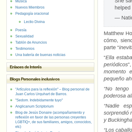
She saw
Música
helped 
Nuevos Miembros
Pedagogía oracional
— Nati
Lectio Divina
Poesía
Matthew Ho
Sexualidad
cómo, sien
Tablón de Anuncios
parte “
inevi
Testimonios
Una batería de buenas noticias
“
Ella estaba
periódicos
”
Enlaces de Interés
momento en
pequeño aho
Blogs Personales inclusivos
“No tengo 
"Artículos para la reflexión" – Blog personal de
Juan Carlos Urquhart de Barros.
poderosa ali
"Sedom. Indebidamente tuyo"
“Nadie esp
Anglicanum Scriptorium
sorprendió m
Blog de Jesús Donaire (acompañamiento y
reflexión en favor de las personas creyentes
y Buckingha
LGBTIQ+, de sus familiares, amigos, conocidos,
etc)
“Los caballo