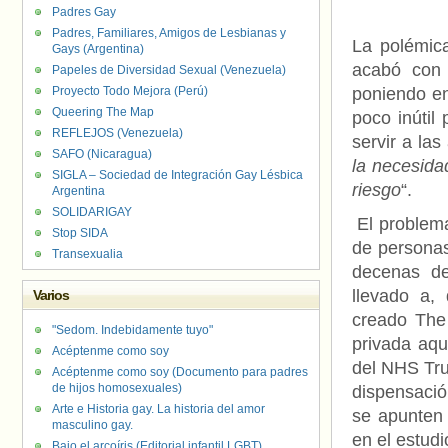
Padres Gay
Padres, Familiares, Amigos de Lesbianas y
La polémic
Gays (Argentina)
acabó con 
Papeles de Diversidad Sexual (Venezuela)
Proyecto Todo Mejora (Perú)
poniendo en
Queering The Map
poco inútil
REFLEJOS (Venezuela)
servir a las
SAFO (Nicaragua)
la necesida
SIGLA – Sociedad de Integración Gay Lésbica
riesgo
“.
Argentina
SOLIDARIGAY
El problema
Stop SIDA
de personas
Transexualia
decenas de
llevado a, 
Varios
creado The
"Sedom. Indebidamente tuyo"
privada aqu
Acéptenme como soy
del NHS Tru
Acéptenme como soy (Documento para padres
de hijos homosexuales)
dispensació
Arte e Historia gay. La historia del amor
se apunten 
masculino gay.
en el estudi
Bajo el arcoíris (Editorial infantil LGBT).