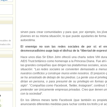
sirven para crear comunidades y para que, por ejemplo, los jó
jóvenes en su misma situación; lo que puede ayudarles de forma 
autoestima.
nsables de
 traducción.
El enemigo no son las redes sociales de por si: el e
desmesuradísimo auge bajo el disfraz de la
“libertad de expres
Hace unos días Sir Elton John ofreció una charla sobre VIH dura
AIDS Trust británico como homenaje a la Princesa Diana. Fue ahí
las grandes compañías que dirigen las plataformas sociales, acu
situación: “
Las redes sociales se convierten demasiado a menud
nuestros conflictos y construye muros entre nosotros. El prejui
se ha arrastrado de debajo de las piedras. La gente usa el privil
dirían en persona, o para presumir de su privilegio en formas
siglo
“. “
Compañías como Facebook, Twitter, Instagram
“, continuó 
pretender ser únicamente empresas privadas. Creo que tienen un 
con la sociedad
“.
D
En los últimos meses tanto Facebook (que también es propieta
3
anunciando diferentes medidas para luchar contra los trolls y el a
0