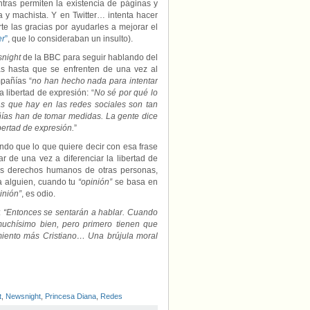
tras permiten la existencia de páginas y
 y machista. Y en Twitter… intenta hacer
te las gracias por ayudarles a mejorar el
er
”
, que lo consideraban un insulto).
night
de la BBC para seguir hablando del
as hasta que se enfrenten de una vez al
pañías “
no han hecho nada para intentar
a libertad de expresión: “
No sé por qué lo
as que hay en las redes sociales son tan
ñías han de tomar medidas. La gente dice
bertad de expresión.
”
ndo que lo que quiere decir con esa frase
r de una vez a diferenciar la libertad de
os derechos humanos de otras personas,
a alguien, cuando tu
“opinión”
se basa en
inión”
, es odio.
:
“Entonces se sentarán a hablar. Cuando
muchísimo bien, pero primero tienen que
miento más Cristiano… Una brújula moral
t
,
Newsnight
,
Princesa Diana
,
Redes