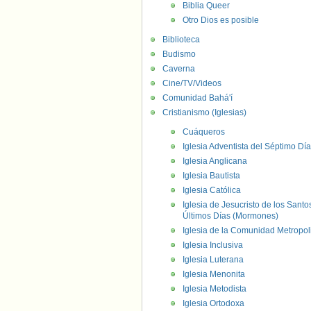
Biblia Queer
Otro Dios es posible
Biblioteca
Budismo
Caverna
Cine/TV/Videos
Comunidad Bahá'í
Cristianismo (Iglesias)
Cuáqueros
Iglesia Adventista del Séptimo Día
Iglesia Anglicana
Iglesia Bautista
Iglesia Católica
Iglesia de Jesucristo de los Santo
Últimos Días (Mormones)
Iglesia de la Comunidad Metropol
Iglesia Inclusiva
Iglesia Luterana
Iglesia Menonita
Iglesia Metodista
Iglesia Ortodoxa