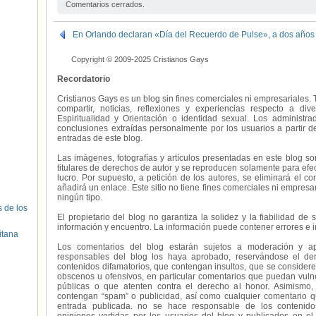
Comentarios cerrados.
En Orlando declaran «Día del Recuerdo de Pulse», a dos años
Copyright © 2009-2025 Cristianos Gays
Recordatorio
Cristianos Gays es un blog sin fines comerciales ni empresariales. 
compartir, noticias, reflexiones y experiencias respecto a 
Espiritualidad y Orientación o identidad sexual. Los administ
conclusiones extraídas personalmente por los usuarios a partir d
entradas de este blog.
Las imágenes, fotografías y artículos presentadas en este blog s
titulares de derechos de autor y se reproducen solamente para efecto
lucro. Por supuesto, a petición de los autores, se eliminará el 
añadirá un enlace. Este sitio no tiene fines comerciales ni empresa
ningún tipo.
s de los
El propietario del blog no garantiza la solidez y la fiabilidad d
información y encuentro. La información puede contener errores e 
itana
Los comentarios del blog estarán sujetos a moderación y a
responsables del blog los haya aprobado, reservándose el der
contenidos difamatorios, que contengan insultos, que se consideren
obscenos u ofensivos, en particular comentarios que puedan vuln
públicas o que atenten contra el derecho al honor. Asimismo,
contengan “spam” o publicidad, así como cualquier comentario q
entrada publicada. no se hace responsable de los contenidos