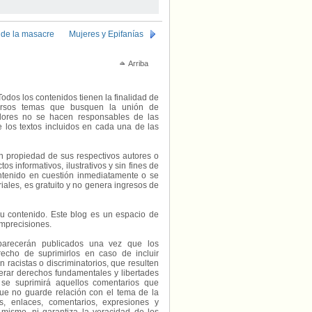
 de la masacre
Mujeres y Epifanías
Arriba
Todos los contenidos tienen la finalidad de
diversos temas que busquen la unión de
radores no se hacen responsables de las
e los textos incluidos en cada una de las
on propiedad de sus respectivos autores o
s informativos, ilustrativos y sin fines de
contenido en cuestión inmediatamente o se
riales, es gratuito y no genera ingresos de
e su contenido. Este blog es un espacio de
imprecisiones.
parecerán publicados una vez que los
echo de suprimirlos en caso de incluir
 racistas o discriminatorios, que resulten
erar derechos fundamentales y libertades
 se suprimirá aquellos comentarios que
ue no guarde relación con el tema de la
, enlaces, comentarios, expresiones y