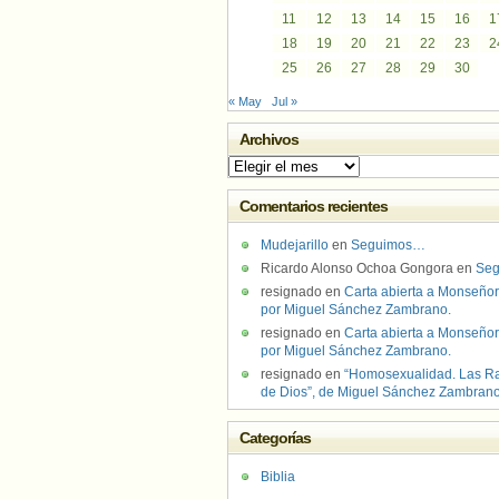
11
12
13
14
15
16
1
18
19
20
21
22
23
2
25
26
27
28
29
30
« May
Jul »
Archivos
Archivos
Comentarios recientes
Mudejarillo
en
Seguimos…
Ricardo Alonso Ochoa Gongora
en
Se
resignado
en
Carta abierta a Monseñor
por Miguel Sánchez Zambrano.
resignado
en
Carta abierta a Monseñor
por Miguel Sánchez Zambrano.
resignado
en
“Homosexualidad. Las R
de Dios”, de Miguel Sánchez Zambran
Categorías
Biblia