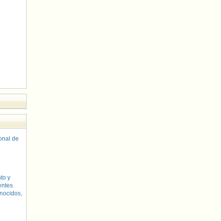
sonal de
to y
entes
nocidos,