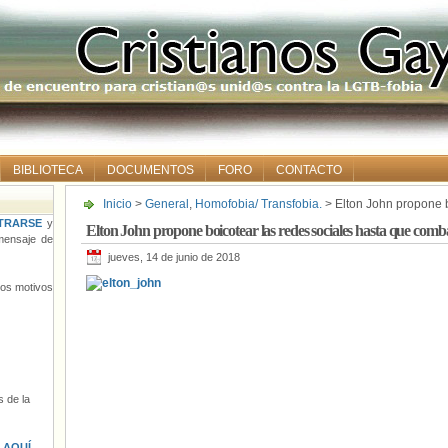
BIBLIOTECA
DOCUMENTOS
FORO
CONTACTO
Inicio
>
General
,
Homofobia/ Transfobia.
> Elton John propone b
combatan el discurso de odio
TRARSE
y
Elton John propone boicotear las redes sociales hasta que comba
ensaje de
jueves, 14 de junio de 2018
tros motivos
 de la
s
AQUÍ