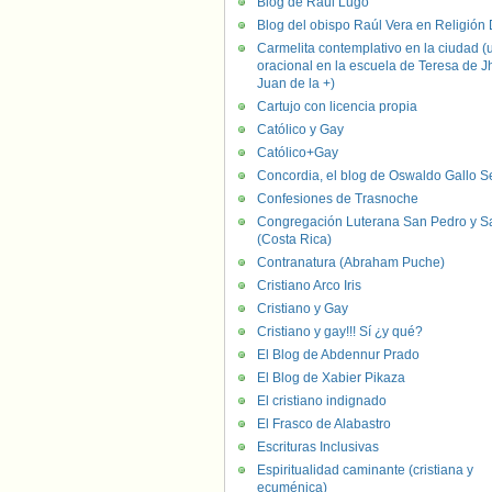
Blog de Raúl Lugo
Blog del obispo Raúl Vera en Religión D
Carmelita contemplativo en la ciudad (
oracional en la escuela de Teresa de J
Juan de la +)
Cartujo con licencia propia
Católico y Gay
Católico+Gay
Concordia, el blog de Oswaldo Gallo S
Confesiones de Trasnoche
Congregación Luterana San Pedro y S
(Costa Rica)
Contranatura (Abraham Puche)
Cristiano Arco Iris
Cristiano y Gay
Cristiano y gay!!! Sí ¿y qué?
El Blog de Abdennur Prado
El Blog de Xabier Pikaza
El cristiano indignado
El Frasco de Alabastro
Escrituras Inclusivas
Espiritualidad caminante (cristiana y
ecuménica)