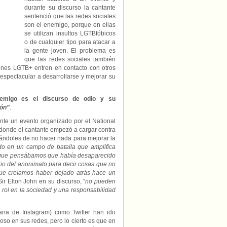
durante su discurso la cantante
sentenció que las redes sociales
son el enemigo, porque en ellas
se utilizan insultos LGTBfóbicos
o de cualquier tipo para atacar a
la gente joven. El problema es
que las redes sociales también
venes LGTB+ entren en contacto con otros
espectacular a desarrollarse y mejorar su
nemigo es el discurso de odio y su
ión”
.
nte un evento organizado por el National
 donde el cantante empezó a cargar contra
sándoles de no hacer nada para mejorar la
o en un campo de batalla que amplifica
cio que pensábamos que había desaparecido
egio del anonimato para decir cosas que no
 que creíamos haber dejado atrás hace un
Sir Elton John en su discurso, “
no pueden
rol en la sociedad y una responsabilidad
ria de Instagram) como Twitter han ido
coso en sus redes, pero lo cierto es que en