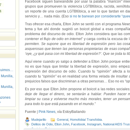
Facebook siguen baneándote por usar la palabra
“maricón”
mien
7
grupos que promueven la violencia LGTBfóbica, racista, xenófoba
4
un reporte de una cuenta LGTBfóbica, a ver lo que tardan en dar
servicio y… nada más. (Eso
si no te banean por considerarte “
que
Tras ofrecer esa charla, Elton John se sentó con el programa
News
tema y fue ahí donde sugirió un boicot global a esas compañí
problema del discurso de odio. Elton John considera que las com
contener el flujo de odio en internet
” y carga contra la excusa de l
permiten. Se supone que es libertad de expresión pero las cos
asquerosas que tienen las personas propietarias de esas compa
‘oye, ¿y qué pasa con mi libertad de expresión?’. Que se joda tu li
Aquí viene cuando yo salgo a defender a Elton John porque entie
no es que haya que limitar la libertad de expresión, sino empeza
guimos…
expresión del discurso de odio. Cuando tu
“opinión”
afecta a l
 Munilla,
cuando tu
“opinión”
es en realidad una forma velada de insultar 
prejuicios falsos que discriminan a otras personas… Eso no es
“op
 Munilla,
Es por eso que Elton John propone el boicot a las redes sociales
deje de llegar el dinero, se sentarán a hablar. Pueden hacer 
azones
limpiar su casa y volverse mucho más morales, tener un pensa
o
para todo lo que está pasando en el mundo.
”
Fuente |
Pink News
, vía EstoyBailando
Mudejarillo
General
,
Homofobia/ Transfobia.
Delitos de Odio
,
Elton John
,
Facebook
,
Instagram
,
National AIDS Trus
Sociales
,
Twitter