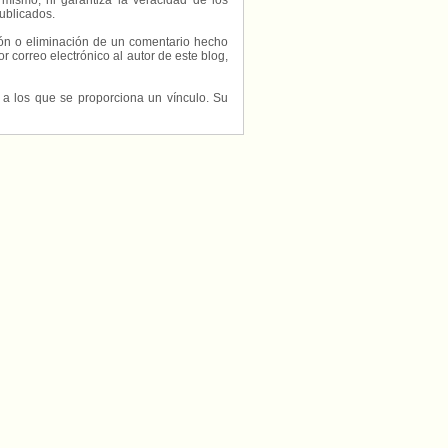
 mismo, ni garantiza la veracidad de los
ublicados.
ción o eliminación de un comentario hecho
or correo electrónico al autor de este blog,
s a los que se proporciona un vínculo. Su