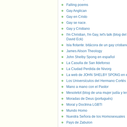
Falling poems
Gay Anglican
Gay en Cristo
Gay se nace.
Gay y Cristiano
I'm Christian, I'm Gay, let's talk (blog del
David Eck)
Isla flotante: bitácora de un gay cristian
James Alison Theology
John Shelby Spong en español
La Casulla de San Ildefonso
La Ciudad Perdida de Nivorg
La web de JOHN SHELBY SPONG en e
Los Universículos del Hermano Cortés
Mano a mano con el Pastor
Mesoletot (blog de una mujer judía y le
Moradas de Deus (portugués)
Moral y Doctrina LGBTI
Mundo Homo
Nuestra Señora de los Homosexuales
Pays de Zabulon