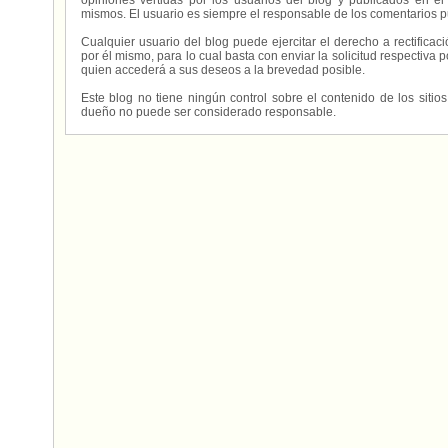
opiniones vertidas por los usuarios del blog y publicados en el
mismos. El usuario es siempre el responsable de los comentarios p
Cualquier usuario del blog puede ejercitar el derecho a rectifica
por él mismo, para lo cual basta con enviar la solicitud respectiva p
quien accederá a sus deseos a la brevedad posible.
Este blog no tiene ningún control sobre el contenido de los sitio
dueño no puede ser considerado responsable.