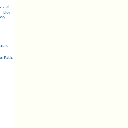
igital
un blog
hs y
errato
an Pablo