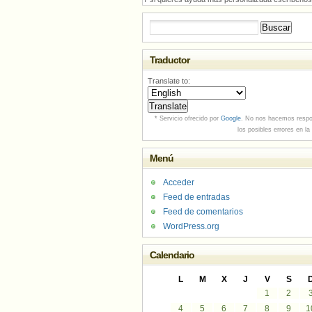
Buscar:
Traductor
Translate to:
* Servicio ofrecido por
Google
. No nos hacemos respo
los posibles errores en la
Menú
Acceder
Feed de entradas
Feed de comentarios
WordPress.org
Calendario
L
M
X
J
V
S
1
2
4
5
6
7
8
9
1