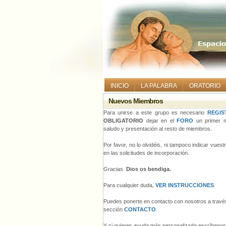
INICIO
LA PALABRA
ORATORIO
Nuevos Miembros
Para unirse a este grupo es necesario
REGIS
OBLIGATORIO
dejar en el
FORO
un primer m
saludo y presentación al resto de miembros.
Por favor, no lo olvidéis, ni tampoco indicar vues
en las solicitudes de incorporación.
Gracias.
Dios os bendiga.
Para cualquier duda,
VER INSTRUCCIONES
.
Puedes ponerte en contacto con nosotros a través
sección
CONTACTO
.
Y si quieres ayuda más personalizada escríbeno