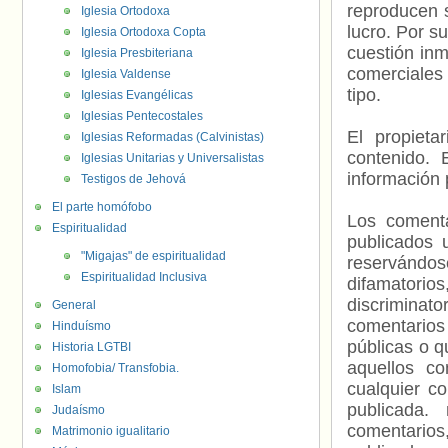
reproducen s
Iglesia Ortodoxa
lucro. Por s
Iglesia Ortodoxa Copta
cuestión inm
Iglesia Presbiteriana
comerciales 
Iglesia Valdense
tipo.
Iglesias Evangélicas
Iglesias Pentecostales
El propieta
Iglesias Reformadas (Calvinistas)
contenido. 
Iglesias Unitarias y Universalistas
información 
Testigos de Jehová
El parte homófobo
Los comenta
Espiritualidad
publicados 
"Migajas" de espiritualidad
reservándos
Espiritualidad Inclusiva
difamatorio
discriminat
General
comentarios
Hinduísmo
públicas o 
Historia LGTBI
aquellos c
Homofobia/ Transfobia.
cualquier c
Islam
publicada.
Judaísmo
comentarios,
Matrimonio igualitario