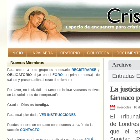
INICIO
LA PALABRA
ORATORIO
BIBLIOTECA
DOCUMENT
Nuevos Miembros
Archivo
Para unirse a este grupo es necesario
REGISTRARSE
y
OBLIGATORIO
dejar en el
FORO
un primer mensaje de
Entradas E
saludo y presentación al resto de miembros.
La justici
Por favor, no lo olvidéis, ni tampoco indicar vuestros motivos
en las solicitudes de incorporación.
fármaco p
Gracias.
Dios os bendiga.
miércoles, 10 
Para cualquier duda,
VER INSTRUCCIONES
.
El Tribuna
de Londres
Puedes ponerte en contacto con nosotros a través de la
sección
CONTACTO
.
que el Se
Sanidad P
Y si quieres ayuda más personalizada escríbenos
AQUÍ