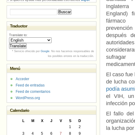
Inglater
Buscar:
England) f
fárma
Traductor
prevención
después d
Translate to:
autoridades
consider
* Servicio ofrecido por
Google
. No nos hacemos responsables de
sufrag
los posibles errores en la traducción.
medicamento
Menú
El caso fue 
Acceder
de lucha co
Feed de entradas
podía asumir
Feed de comentarios
el VIH, un 
WordPress.org
infección por
Calendario
El fallo de
organizació
L
M
X
J
V
S
D
1
2
la lucha po
3
4
5
6
7
8
9