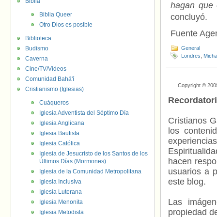
Biblia
hagan que e
Biblia Queer
concluyó.
Otro Dios es posible
Fuente Age
Biblioteca
Budismo
General
Londres
,
Micha
Caverna
Cine/TV/Videos
Comunidad Bahá'í
Copyright © 200
Cristianismo (Iglesias)
Recordator
Cuáqueros
Iglesia Adventista del Séptimo Día
Cristianos G
Iglesia Anglicana
los contenid
Iglesia Bautista
experienci
Iglesia Católica
Espiritualid
Iglesia de Jesucristo de los Santos de los
hacen respo
Últimos Días (Mormones)
usuarios a p
Iglesia de la Comunidad Metropolitana
este blog.
Iglesia Inclusiva
Iglesia Luterana
Las imágene
Iglesia Menonita
propiedad de
Iglesia Metodista