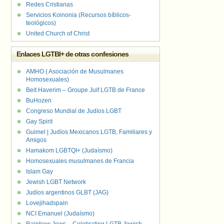
Redes Cristianas
Servicios Koinonia (Recursos bíblicos-
teológicos)
United Church of Christ
Enlaces LGTBI+ de otras confesiones
AMHO ( Asociación de Musulmanes
Homosexuales)
Beit Haverim – Groupe Juif LGTB de France
BuHozen
Congreso Mundial de Judíos LGBT
Gay Spirit
Guimel | Judíos Mexicanos LGTB, Familiares y
Amigos
Hamakom LGBTQI+ (Judaísmo)
Homosexuales musulmanes de Francia
Islam Gay
Jewish LGBT Network
Judíos argentinos GLBT (JAG)
Lovejihadspain
NCI Emanuel (Judaísmo)