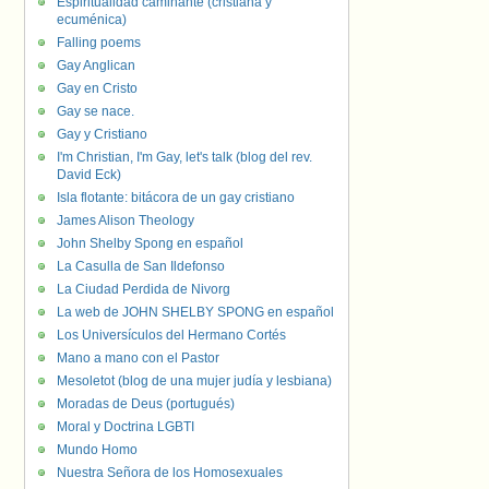
Espiritualidad caminante (cristiana y
ecuménica)
Falling poems
Gay Anglican
Gay en Cristo
Gay se nace.
Gay y Cristiano
I'm Christian, I'm Gay, let's talk (blog del rev.
David Eck)
Isla flotante: bitácora de un gay cristiano
James Alison Theology
John Shelby Spong en español
La Casulla de San Ildefonso
La Ciudad Perdida de Nivorg
La web de JOHN SHELBY SPONG en español
Los Universículos del Hermano Cortés
Mano a mano con el Pastor
Mesoletot (blog de una mujer judía y lesbiana)
Moradas de Deus (portugués)
Moral y Doctrina LGBTI
Mundo Homo
Nuestra Señora de los Homosexuales