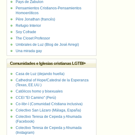
Pays de Zabulon
Pensamientos Cristianos-Pensamientos
Homoeróticos
Père Jonathan (francés)
Refugio Interior
Soy Cofrade
The Closet Professor
Umbrales de Luz (Blog de José Arregi)
Una mirada gay
Comunidades e Iglesias cristianas LGTBI+
Casa de Luz (dejando huella)
Cathedral of Hope/Catedral de la Esperanza
(Texas, EE.UU.)
Católicos homo y bisexuales
CCEI "El Camino" (Perú)
Co-libr-í (Comunidad Cristiana inclusiva)
Colectivo San Lázaro (Málaga, España)
Colectivo Teresa de Cepeda y Ahumada
(Facebook)
Colectivo Teresa de Cepeda y Ahumada
(Instagram)