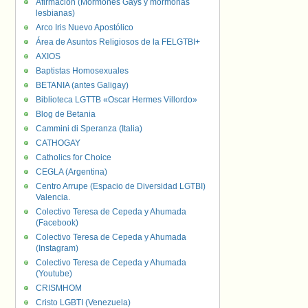
Afirmación (Mormones Gays y mormonas
lesbianas)
Arco Iris Nuevo Apostólico
Área de Asuntos Religiosos de la FELGTBI+
AXIOS
Baptistas Homosexuales
BETANIA (antes Galigay)
Biblioteca LGTTB «Oscar Hermes Villordo»
Blog de Betania
Cammini di Speranza (Italia)
CATHOGAY
Catholics for Choice
CEGLA (Argentina)
Centro Arrupe (Espacio de Diversidad LGTBI)
Valencia.
Colectivo Teresa de Cepeda y Ahumada
(Facebook)
Colectivo Teresa de Cepeda y Ahumada
(Instagram)
Colectivo Teresa de Cepeda y Ahumada
(Youtube)
CRISMHOM
Cristo LGBTI (Venezuela)