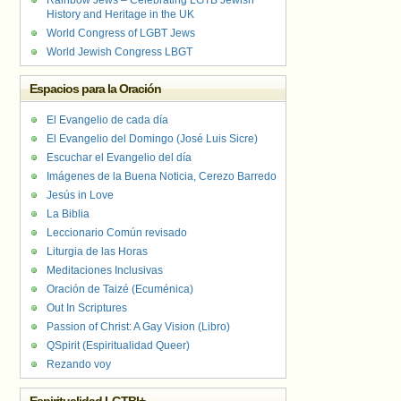
Rainbow Jews – Celebrating LGTB Jewish
History and Heritage in the UK
World Congress of LGBT Jews
World Jewish Congress LBGT
Espacios para la Oración
El Evangelio de cada día
El Evangelio del Domingo (José Luis Sicre)
Escuchar el Evangelio del día
Imágenes de la Buena Noticia, Cerezo Barredo
Jesús in Love
La Biblia
Leccionario Común revisado
Liturgia de las Horas
Meditaciones Inclusivas
Oración de Taizé (Ecuménica)
Out In Scriptures
Passion of Christ: A Gay Vision (Libro)
QSpirit (Espiritualidad Queer)
Rezando voy