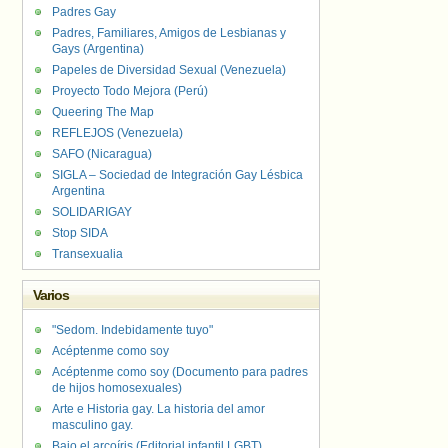
Padres Gay
Padres, Familiares, Amigos de Lesbianas y
Gays (Argentina)
Papeles de Diversidad Sexual (Venezuela)
Proyecto Todo Mejora (Perú)
Queering The Map
REFLEJOS (Venezuela)
SAFO (Nicaragua)
SIGLA – Sociedad de Integración Gay Lésbica
Argentina
SOLIDARIGAY
Stop SIDA
Transexualia
Varios
"Sedom. Indebidamente tuyo"
Acéptenme como soy
Acéptenme como soy (Documento para padres
de hijos homosexuales)
Arte e Historia gay. La historia del amor
masculino gay.
Bajo el arcoíris (Editorial infantil LGBT).