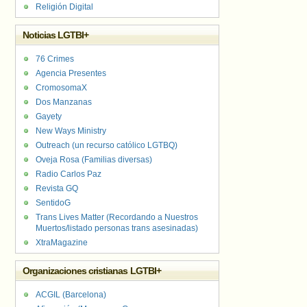
Religión Digital
Noticias LGTBI+
76 Crimes
Agencia Presentes
CromosomaX
Dos Manzanas
Gayety
New Ways Ministry
Outreach (un recurso católico LGTBQ)
Oveja Rosa (Familias diversas)
Radio Carlos Paz
Revista GQ
SentidoG
Trans Lives Matter (Recordando a Nuestros
Muertos/listado personas trans asesinadas)
XtraMagazine
Organizaciones cristianas LGTBI+
ACGIL (Barcelona)