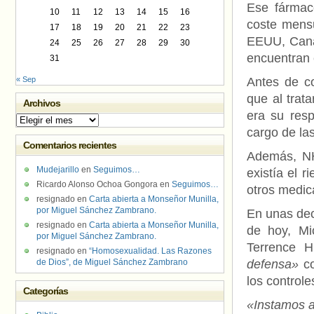
Ese fármaco
10
11
12
13
14
15
16
coste mensu
17
18
19
20
21
22
23
EEUU, Canad
24
25
26
27
28
29
30
encuentran 
31
« Sep
Antes de c
que al trat
Archivos
era su resp
Archivos
cargo de la
Comentarios recientes
Además, NH
Mudejarillo
en
Seguimos…
existía el 
Ricardo Alonso Ochoa Gongora
en
Seguimos…
otros medic
resignado
en
Carta abierta a Monseñor Munilla,
por Miguel Sánchez Zambrano.
En unas dec
resignado
en
Carta abierta a Monseñor Munilla,
de hoy, Mi
por Miguel Sánchez Zambrano.
Terrence H
resignado
en
“Homosexualidad. Las Razones
de Dios”, de Miguel Sánchez Zambrano
defensa»
co
los control
Categorías
«Instamos a