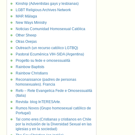
Kinship (Adventistas gays y lesbianas)
LGBT Religious Archives Network
MAR Málaga
New Ways Ministry
Noticias Comunidad Homosexual Católica
Other Sheep
Otras Ovejas
Outreach (un recurso católico LGTBQ)
Pastoral Ecuménica VIH-SIDA (Argentina)
Progetto su fede e omosessualità
Rainbow Baptists
Rainbow Christians
Reconaissance (padres de personas
homosexuales). Francia
Refo – Rete Evangelica Fede e Omosessualità
(Italia)
Revista- blog InTERESArte.
Rumos Novos (Grupo homosexual católico de
Portugal)
Tal como eres (Cristianas y cristianos en Chile
por la inclusión de la Diversidad Sexual en las
iglesias y en la sociedad)