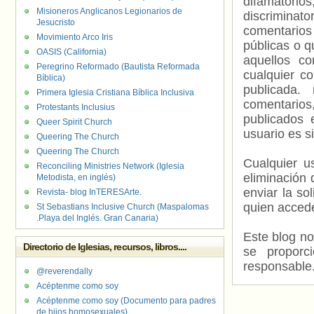
difamatorio
Misioneros Anglicanos Legionarios de
discriminat
Jesucristo
comentarios
Movimiento Arco Iris
públicas o 
OASIS (California)
aquellos c
Peregrino Reformado (Bautista Reformada
cualquier c
Bíblica)
publicada.
Primera Iglesia Cristiana Bíblica Inclusiva
comentarios,
Protestants Inclusius
publicados 
Queer Spirit Church
usuario es s
Queering The Church
Queering The Church
Cualquier us
Reconciling Ministries Network (Iglesia
eliminación 
Metodista, en inglés)
enviar la so
Revista- blog InTERESArte.
quien accede
St Sebastians Inclusive Church (Maspalomas
.Playa del Inglés. Gran Canaria)
Este blog no
Directorio de Iglesias, recursos, libros....
se proporc
responsable
@reverendally
Acéptenme como soy
Acéptenme como soy (Documento para padres
de hijos homosexuales)