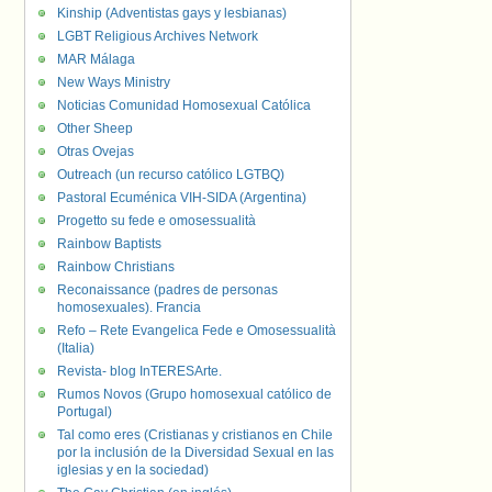
Kinship (Adventistas gays y lesbianas)
LGBT Religious Archives Network
MAR Málaga
New Ways Ministry
Noticias Comunidad Homosexual Católica
Other Sheep
Otras Ovejas
Outreach (un recurso católico LGTBQ)
Pastoral Ecuménica VIH-SIDA (Argentina)
Progetto su fede e omosessualità
Rainbow Baptists
Rainbow Christians
Reconaissance (padres de personas
homosexuales). Francia
Refo – Rete Evangelica Fede e Omosessualità
(Italia)
Revista- blog InTERESArte.
Rumos Novos (Grupo homosexual católico de
Portugal)
Tal como eres (Cristianas y cristianos en Chile
por la inclusión de la Diversidad Sexual en las
iglesias y en la sociedad)