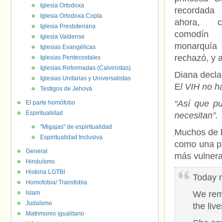
Iglesia Ortodoxa
recordada
Iglesia Ortodoxa Copta
ahora, 
Iglesia Presbiteriana
comodín
Iglesia Valdense
monarquí
Iglesias Evangélicas
rechazó, y 
Iglesias Pentecostales
Iglesias Reformadas (Calvinistas)
Diana decla
Iglesias Unitarias y Universalistas
E
l VIH no h
Testigos de Jehová
“Así que p
El parte homófobo
Espiritualidad
necesitan”.
"Migajas" de espiritualidad
Muchos de l
Espiritualidad Inclusiva
como una pi
General
más vulnera
Hinduísmo
Historia LGTBI
Today m
Homofobia/ Transfobia.
Islam
We rem
Judaísmo
the liv
Matrimonio igualitario