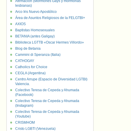
Afirmación (Mormones Gays y mormonas
lesbianas)
Arco Iris Nuevo Apostólico
Área de Asuntos Religiosos de la FELGTBI+
AXIOS
Baptistas Homosexuales
BETANIA (antes Galigay)
Biblioteca LGTTB «Oscar Hermes Villordo»
Blog de Betania
Cammini di Speranza (Italia)
CATHOGAY
Catholics for Choice
CEGLA (Argentina)
Centro Arrupe (Espacio de Diversidad LGTBI)
Valencia.
Colectivo Teresa de Cepeda y Ahumada
(Facebook)
Colectivo Teresa de Cepeda y Ahumada
(Instagram)
Colectivo Teresa de Cepeda y Ahumada
(Youtube)
CRISMHOM
Cristo LGBTI (Venezuela)