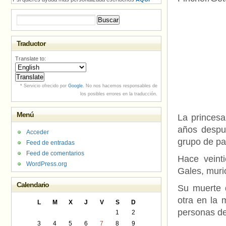
Buscar:
Traductor
Translate to:
* Servicio ofrecido por
Google
. No nos hacemos responsables de
los posibles errores en la traducción.
Menú
La princesa
años despu
Acceder
grupo de pa
Feed de entradas
Feed de comentarios
Hace veint
WordPress.org
Gales, muri
Calendario
Su muerte 
otra en la 
L
M
X
J
V
S
D
personas de
1
2
3
4
5
6
7
8
9