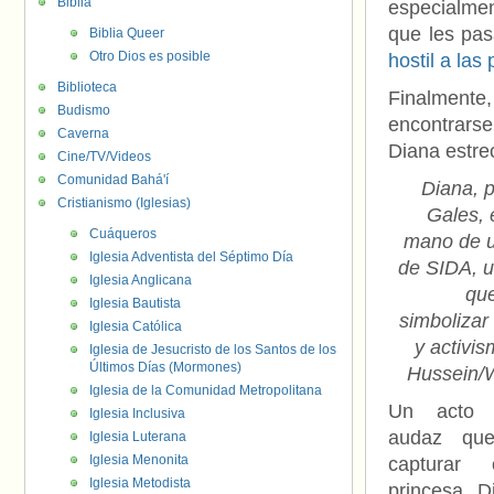
Biblia
especialmen
que les pas
Biblia Queer
Otro Dios es posible
hostil a las
Biblioteca
Finalmente
Budismo
encontrarse
Caverna
Diana estre
Cine/TV/Videos
Comunidad Bahá'í
Diana, 
Cristianismo (Iglesias)
Gales, 
Cuáqueros
mano de 
Iglesia Adventista del Séptimo Día
de SIDA, 
Iglesia Anglicana
que
Iglesia Bautista
simbolizar
Iglesia Católica
y activi
Iglesia de Jesucristo de los Santos de los
Últimos Días (Mormones)
Hussein/
Iglesia de la Comunidad Metropolitana
Un acto 
Iglesia Inclusiva
audaz que
Iglesia Luterana
Iglesia Menonita
capturar
Iglesia Metodista
princesa D