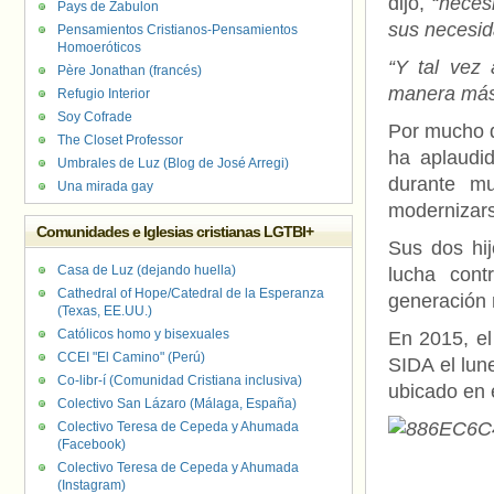
dijo, “
necesi
Pays de Zabulon
sus necesid
Pensamientos Cristianos-Pensamientos
Homoeróticos
“Y tal vez
Père Jonathan (francés)
manera más 
Refugio Interior
Soy Cofrade
Por mucho q
The Closet Professor
ha aplaudi
Umbrales de Luz (Blog de José Arregi)
durante m
Una mirada gay
modernizar
Comunidades e Iglesias cristianas LGTBI+
Sus dos hij
Casa de Luz (dejando huella)
lucha cont
Cathedral of Hope/Catedral de la Esperanza
generación 
(Texas, EE.UU.)
Católicos homo y bisexuales
En 2015, el
CCEI "El Camino" (Perú)
SIDA el lun
Co-libr-í (Comunidad Cristiana inclusiva)
ubicado en 
Colectivo San Lázaro (Málaga, España)
Colectivo Teresa de Cepeda y Ahumada
(Facebook)
Colectivo Teresa de Cepeda y Ahumada
(Instagram)