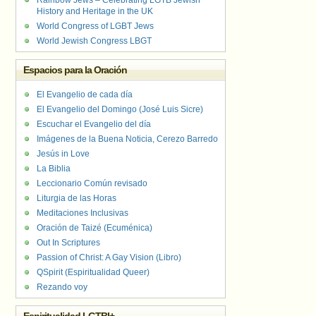
Rainbow Jews – Celebrating LGTB Jewish
History and Heritage in the UK
World Congress of LGBT Jews
World Jewish Congress LBGT
Espacios para la Oración
El Evangelio de cada día
El Evangelio del Domingo (José Luis Sicre)
Escuchar el Evangelio del día
Imágenes de la Buena Noticia, Cerezo Barredo
Jesús in Love
La Biblia
Leccionario Común revisado
Liturgia de las Horas
Meditaciones Inclusivas
Oración de Taizé (Ecuménica)
Out In Scriptures
Passion of Christ: A Gay Vision (Libro)
QSpirit (Espiritualidad Queer)
Rezando voy