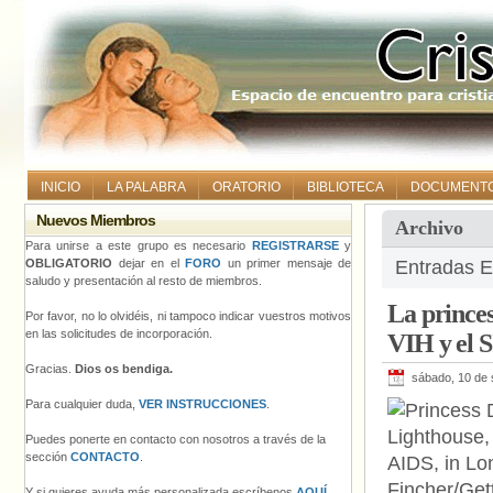
INICIO
LA PALABRA
ORATORIO
BIBLIOTECA
DOCUMENT
Nuevos Miembros
Archivo
Para unirse a este grupo es necesario
REGISTRARSE
y
OBLIGATORIO
dejar en el
FORO
un primer mensaje de
Entradas E
saludo y presentación al resto de miembros.
La princes
Por favor, no lo olvidéis, ni tampoco indicar vuestros motivos
en las solicitudes de incorporación.
VIH y el 
Gracias.
Dios os bendiga.
sábado, 10 de 
Para cualquier duda,
VER INSTRUCCIONES
.
Puedes ponerte en contacto con nosotros a través de la
sección
CONTACTO
.
Y si quieres ayuda más personalizada escríbenos
AQUÍ