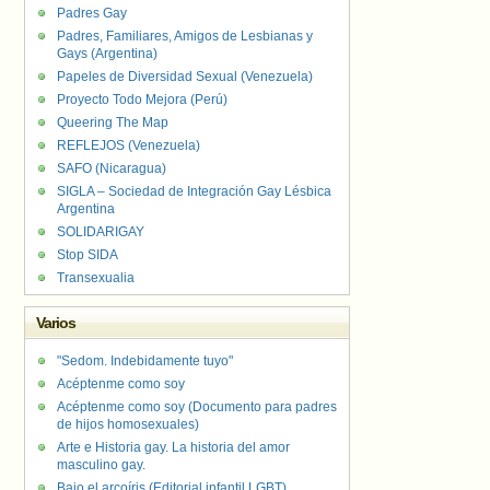
Padres Gay
Padres, Familiares, Amigos de Lesbianas y
Gays (Argentina)
Papeles de Diversidad Sexual (Venezuela)
Proyecto Todo Mejora (Perú)
Queering The Map
REFLEJOS (Venezuela)
SAFO (Nicaragua)
SIGLA – Sociedad de Integración Gay Lésbica
Argentina
SOLIDARIGAY
Stop SIDA
Transexualia
Varios
"Sedom. Indebidamente tuyo"
Acéptenme como soy
Acéptenme como soy (Documento para padres
de hijos homosexuales)
Arte e Historia gay. La historia del amor
masculino gay.
Bajo el arcoíris (Editorial infantil LGBT).