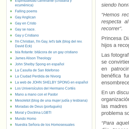
Espiritualidad caminante (cristiana y
siendo honra
ecuménica)
Falling poems
“Hemos rec
Gay Anglican
respecta a
Gay en Cristo
recorrer”.
Gay se nace.
Gay y Cristiano
Princesa Di
I'm Christian, I'm Gay, let's talk (blog del rev.
hijos a rec
David Eck)
Isla flotante: bitácora de un gay cristiano
Las fotogra
James Alison Theology
se convirti
John Shelby Spong en español
en patroci
La Casulla de San Ildefonso
benéfica f
La Ciudad Perdida de Nivorg
ensombrece
La web de JOHN SHELBY SPONG en español
Los Universículos del Hermano Cortés
En un discu
Mano a mano con el Pastor
organización
Mesoletot (blog de una mujer judía y lesbiana)
las madres 
Moradas de Deus (portugués)
problema so
Moral y Doctrina LGBTI
Mundo Homo
“Para aque
Nuestra Señora de los Homosexuales