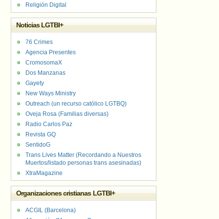
Religión Digital
Noticias LGTBI+
76 Crimes
Agencia Presentes
CromosomaX
Dos Manzanas
Gayety
New Ways Ministry
Outreach (un recurso católico LGTBQ)
Oveja Rosa (Familias diversas)
Radio Carlos Paz
Revista GQ
SentidoG
Trans Lives Matter (Recordando a Nuestros
Muertos/listado personas trans asesinadas)
XtraMagazine
Organizaciones cristianas LGTBI+
ACGIL (Barcelona)