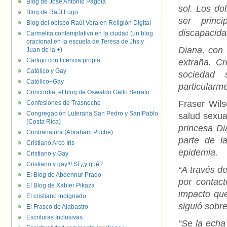
Blog de José Antonio Pagola
sol. Los do
Blog de Raúl Lugo
ser princ
Blog del obispo Raúl Vera en Religión Digital
discapacida
Carmelita contemplativo en la ciudad (un blog
oracional en la escuela de Teresa de Jhs y
Diana, con 
Juan de la +)
Cartujo con licencia propia
extraña. C
Católico y Gay
sociedad 
Católico+Gay
particularm
Concordia, el blog de Oswaldo Gallo Serrato
Fraser Wils
Confesiones de Trasnoche
Congregación Luterana San Pedro y San Pablo
salud sexual
(Costa Rica)
princesa Di
Contranatura (Abraham Puche)
parte de l
Cristiano Arco Iris
epidemia.
Cristiano y Gay
Cristiano y gay!!! Sí ¿y qué?
“A través d
El Blog de Abdennur Prado
por contact
El Blog de Xabier Pikaza
impacto que
El cristiano indignado
siguió sobr
El Frasco de Alabastro
Escrituras Inclusivas
“Se la echa