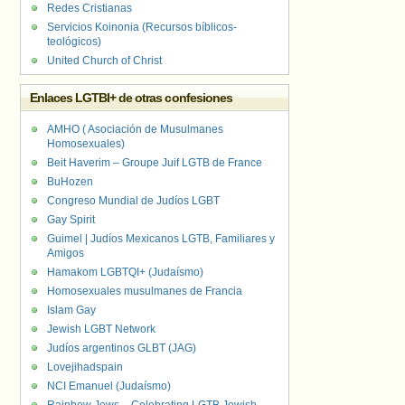
Redes Cristianas
Servicios Koinonia (Recursos bíblicos-
teológicos)
United Church of Christ
Enlaces LGTBI+ de otras confesiones
AMHO ( Asociación de Musulmanes
Homosexuales)
Beit Haverim – Groupe Juif LGTB de France
BuHozen
Congreso Mundial de Judíos LGBT
Gay Spirit
Guimel | Judíos Mexicanos LGTB, Familiares y
Amigos
Hamakom LGBTQI+ (Judaísmo)
Homosexuales musulmanes de Francia
Islam Gay
Jewish LGBT Network
Judíos argentinos GLBT (JAG)
Lovejihadspain
NCI Emanuel (Judaísmo)