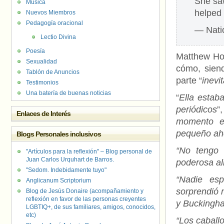
She saw
Música
helped 
Nuevos Miembros
Pedagogía oracional
— Nati
Lectio Divina
Poesía
Matthew Ho
Sexualidad
cómo, sien
Tablón de Anuncios
parte “
inevi
Testimonios
Una batería de buenas noticias
“
Ella estaba
periódicos
”
Enlaces de Interés
momento en
pequeño aho
Blogs Personales inclusivos
“No tengo 
"Artículos para la reflexión" – Blog personal de
Juan Carlos Urquhart de Barros.
poderosa ali
"Sedom. Indebidamente tuyo"
“Nadie esp
Anglicanum Scriptorium
sorprendió m
Blog de Jesús Donaire (acompañamiento y
reflexión en favor de las personas creyentes
y Buckingha
LGBTIQ+, de sus familiares, amigos, conocidos,
etc)
“Los caballo