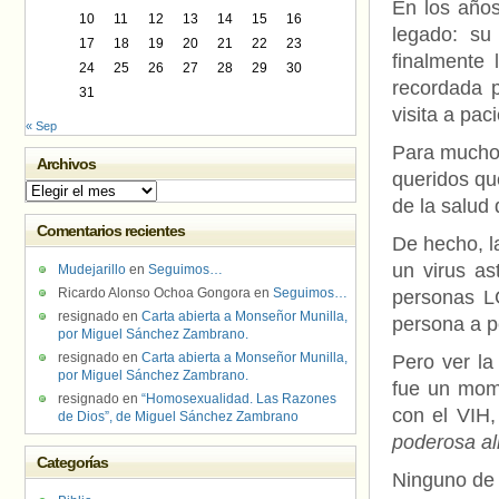
En los año
10
11
12
13
14
15
16
legado: su
17
18
19
20
21
22
23
finalmente 
24
25
26
27
28
29
30
recordada 
31
visita a pa
« Sep
Para muchos
Archivos
queridos que
Archivos
de la salud
Comentarios recientes
De hecho, l
un virus as
Mudejarillo
en
Seguimos…
Ricardo Alonso Ochoa Gongora
en
Seguimos…
personas L
resignado
en
Carta abierta a Monseñor Munilla,
persona a p
por Miguel Sánchez Zambrano.
resignado
en
Carta abierta a Monseñor Munilla,
Pero ver l
por Miguel Sánchez Zambrano.
fue un mome
resignado
en
“Homosexualidad. Las Razones
con el VIH
de Dios”, de Miguel Sánchez Zambrano
poderosa ali
Categorías
Ninguno de 