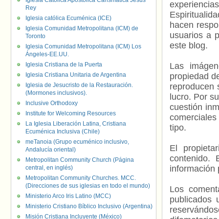
Iglesia Católica Apostólica Carismática Jesús
experienci
Rey
Espiritualid
Iglesia católica Ecuménica (ICE)
hacen respo
Iglesia Comunidad Metropolitana (ICM) de
usuarios a p
Toronto
este blog.
Iglesia Comunidad Metropolitana (ICM) Los
Ángeles-EE.UU.
Iglesia Cristiana de la Puerta
Las imágene
Iglesia Cristiana Unitaria de Argentina
propiedad de
Iglesia de Jesucristo de la Restauración.
reproducen s
(Mormones inclusivos).
lucro. Por s
Inclusive Orthodoxy
cuestión inm
Institute for Welcoming Resources
comerciales 
La Iglesia Liberación Latina, Cristiana
tipo.
Ecuménica Inclusiva (Chile)
meTanoia (Grupo ecuménico inclusivo,
El propieta
Andalucía oriental)
contenido. 
Metropolitan Community Church (Página
información 
central, en inglés)
Metropolitan Community Churches. MCC.
(Direcciones de sus iglesias en todo el mundo)
Los comenta
Ministerio Arco Iris Latino (MCC)
publicados 
Ministerio Cristiano Bíblico Inclusivo (Argentina)
reservándos
Misión Cristiana Incluyente (México)