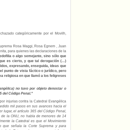
signifique
apoyar
la
pedofilia
rechazado categóricamente por el Movilh,
te Suprema Rosa Maggi, Rosa Egnem , Juan
ita, para quienes las declaraciones de la
ofilia o algo semejante, sino sólo que
 que es cierto, y que tal derogación (…)
idos, expresando, enseguida, ideas que
punto de vista fáctico o jurídico, pero
 religiosa en que llamó a los feligreses
angélica) no tuvo por objeto denostar o
5 del Código Penal.”
r injurias contra la Catedral Evangélica
edido mil pasos en sus avances hacia el
 lugar, el artículo 365 del Código Penal,
o de la ONU, no habla de menores de 14
mente la Catedral es que el Movimiento
o que señala la Corte Suprema y para