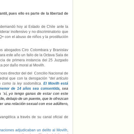
al
movimento
LGBTI
til, pues ello es parte de la libertad de
de
abuso
 demandó hoy al Estado de Chile ante la
de
erar inofensivo y no discriminatorio que
menores
+ con el abuso de niños y la prostitución
los abogados Ciro Colombara y Branislav
ra este año un fallo de la Octava Sala de
ncia de primera instancia del 25 Juzgado
ca por daño moral al Movilh.
nces director del del Concilio Nacional de
tedral que con la derogación
“del artículo
a como la ley sodomítica.
El Movilh está
 menor de 14 años sea consentida
, sea
a `sí, yo tengo ganas de estar con este
lle, debajo de un puente, que le ofrezcan
er una relación sexual con ese adúltero,
angélica a través de su canal oficial de
maciones adjudicaban un delito al Movilh
,