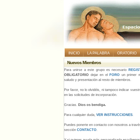
INICIO
LA PALABRA
ORATORIO
Nuevos Miembros
Para unirse a este grupo es necesario
REGIS
OBLIGATORIO
dejar en el
FORO
un primer m
saludo y presentación al resto de miembros.
Por favor, no lo olvidéis, ni tampoco indicar vues
en las solicitudes de incorporación.
Gracias.
Dios os bendiga.
Para cualquier duda,
VER INSTRUCCIONES
.
Puedes ponerte en contacto con nosotros a través
sección
CONTACTO
.
Y si quieres ayuda más personalizada escríbeno