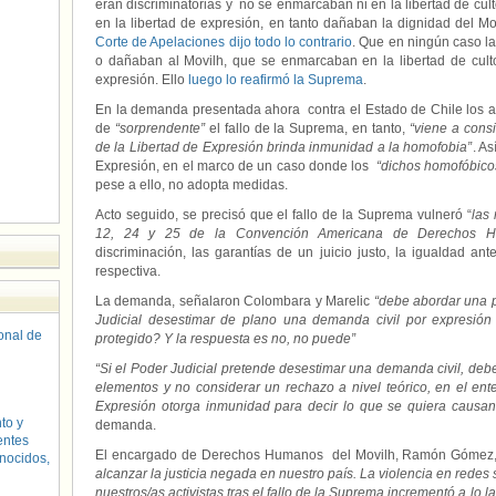
eran discriminatorias y no se enmarcaban ni en la libertad de culto;
en la libertad de expresión, en tanto dañaban la dignidad del Mov
Corte de Apelaciones dijo todo lo contrario
. Que en ningún caso l
o dañaban al Movilh, que se enmarcaban en la libertad de culto
expresión. Ello
luego lo reafirmó la Suprema
.
En la demanda presentada ahora contra el Estado de Chile los a
de
“sorprendente”
el fallo de la Suprema, en tanto,
“viene a cons
de la Libertad de Expresión brinda inmunidad a la homofobia”
. As
Expresión, en el marco de un caso donde los
“dichos homofóbico
pese a ello, no adopta medidas.
Acto seguido, se precisó que el fallo de la Suprema vulneró “
las 
12, 24 y 25 de la Convención Americana de Derechos H
discriminación, las garantías de un juicio justo, la igualdad ante
respectiva.
La demanda, señalaron Colombara y Marelic
“debe abordar una p
Judicial desestimar de plano una demanda civil por expresión
sonal de
protegido? Y la respuesta es no, no puede”
“Si el Poder Judicial pretende desestimar una demanda civil, deb
elementos y no considerar un rechazo a nivel teórico, en el en
Expresión otorga inmunidad para decir lo que se quiera causa
to y
demanda.
entes
El encargado de Derechos Humanos del Movilh, Ramón Gómez
nocidos,
alcanzar la justicia negada en nuestro país. La violencia en redes s
nuestros/as activistas tras el fallo de la Suprema incrementó a lo l