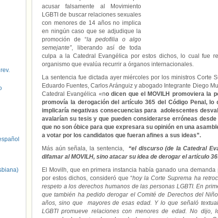
acusar falsamente al Movimiento
LGBTI de buscar relaciones sexuales
con menores de 14 años no implica
en ningún caso que se adjudique la
promoción de “
la pedofilia o algo
semejante”
, liberando así de toda
culpa a la Catedral Evangélica por estos dichos, lo cual fue 
organismo que evalúa recurrir a órganos internacionales.
 rev.
La sentencia fue dictada ayer miércoles por los ministros Cor
Eduardo Fuentes, Carlos Aránguiz y abogado Integrante Diego Mun
o
Catedral Evangélica «n
o dicen que el MOVILH promoviera la ped
promovía la derogación del artículo 365 del Código Penal, lo
implicaría negativas consecuencias para adolescentes desval
avalarían su tesis y que pueden considerarse erróneas desde el 
que no son óbice para que expresara su opinión en una asamblea
a votar por los candidatos que fueran afines a sus ideas”.
spañol
Más aún señala, la sentencia,
“el discurso (de la Catedral Ev
difamar al MOVILH, sino atacar su idea de derogar el artículo 36
sbiana)
El Movilh, que en primera instancia había ganado una demanda po
por estos dichos, consideró que “
hoy la Corte Suprema ha retroc
respeto a los derechos humanos de las personas LGBTI. En primer
que también ha pedido derogar el Comité de Derechos del Niñ
años, sino que mayores de esas edad. Y lo que señaló textual
LGBTI promueve relaciones con menores de edad. No dijo, l