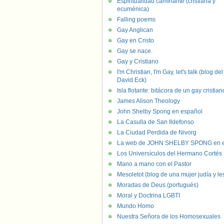
Espiritualidad caminante (cristiana y
ecuménica)
Falling poems
Gay Anglican
Gay en Cristo
Gay se nace.
Gay y Cristiano
I'm Christian, I'm Gay, let's talk (blog del
David Eck)
Isla flotante: bitácora de un gay cristian
James Alison Theology
John Shelby Spong en español
La Casulla de San Ildefonso
La Ciudad Perdida de Nivorg
La web de JOHN SHELBY SPONG en e
Los Universículos del Hermano Cortés
Mano a mano con el Pastor
Mesoletot (blog de una mujer judía y le
Moradas de Deus (portugués)
Moral y Doctrina LGBTI
Mundo Homo
Nuestra Señora de los Homosexuales