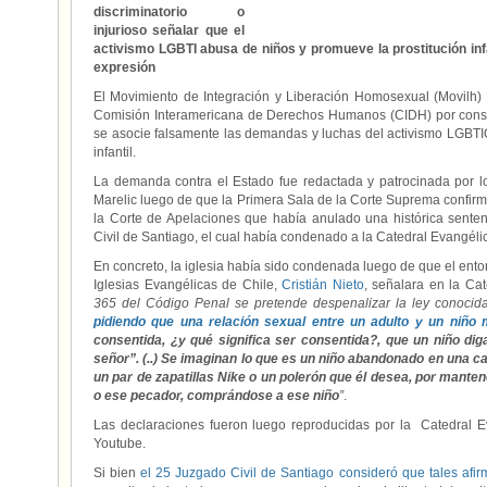
discriminatorio o
injurioso señalar que el
activismo LGBTI abusa de niños y promueve la prostitución infan
expresión
El Movimiento de Integración y Liberación Homosexual (Movilh)
Comisión Interamericana de Derechos Humanos (CIDH) por consid
se asocie falsamente las demandas y luchas del activismo LGBTIQ
infantil.
La demanda contra el Estado fue redactada y patrocinada por 
Marelic luego de que la Primera Sala de la Corte Suprema confirma
la Corte de Apelaciones que había anulado una histórica sente
Civil de Santiago, el cual había condenado a la Catedral Evangéli
En concreto, la iglesia había sido condenada luego de que el ento
Iglesias Evangélicas de Chile,
Cristián Nieto
, señalara en la Ca
365 del Código Penal se pretende despenalizar la ley conocid
pidiendo que una relación sexual entre un adulto y un niño
consentida, ¿y qué significa ser consentida?, que un niño dig
señor”. (..) Se imaginan lo que es un niño abandonado en una ca
un par de zapatillas Nike o un polerón que él desea, por manten
o ese pecador, comprándose a ese niño
”
.
Las declaraciones fueron luego reproducidas por la Catedral Ev
Youtube.
Si bien
el 25 Juzgado Civil de Santiago consideró que tales afir