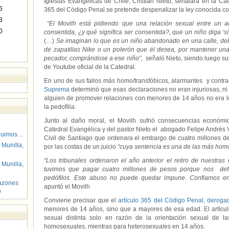
Iglesias Evangélicas de Chile, Cristián Nieto, señalara en la Cat
6
365 del Código Penal se pretende despenalizar la ley conocida co
3
“El Movilh está pidiendo que una relación sexual entre un
0
consentida, ¿y qué significa ser consentida?, que un niño diga ‘s
(…)
Se imaginan lo que es un niño abandonado en una calle, deb
de zapatillas Nike o un polerón que él desea, por mantener una
pecador, comprándose a ese niño”,
señaló Nieto, siendo luego su
de Youtube oficial de la Catedral.
En uno de sus fallos más homo/transfóbicos, alarmantes y contrar
Suprema
determinó que esas declaraciones no eran injuriosas, ni d
alguien de promover relaciones con menores de 14 años no era 
la pedofilia.
Junto al daño moral, el Movilh sufrió consecuencias económic
Catedral Evangélica y del pastor Nieto el abogado Felipe Andrés V
guimos…
Civil de Santiago que ordenara el embargo de cuatro millones d
 Munilla,
por las costas de un juicio
“cuya sentencia es una de las más homo
“Los tribunales ordenaron el año anterior el retiro de nuestras
 Munilla,
tuvimos que pagar cuatro millones de pesos porque nos def
pedófilos. Este abuso no puede quedar impune. Confiamos en al
azones
apuntó el Movilh
o
Conviene precisar que el
artículo 365 del Código Penal, derog
menores de 14 años, sino que a mayores de esa edad. El artícu
sexual distinta solo en razón de la orientación sexual de l
homosexuales, mientras para heterosexuales en 14 años.