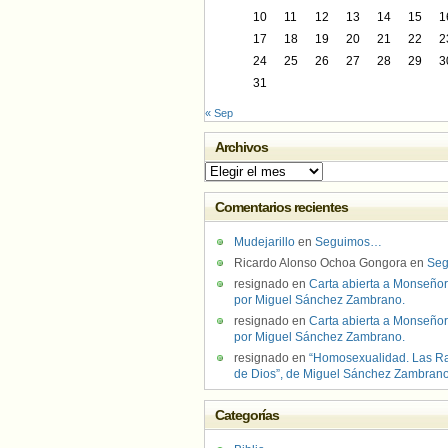
10
11
12
13
14
15
1
17
18
19
20
21
22
2
24
25
26
27
28
29
3
31
« Sep
Archivos
Archivos
Comentarios recientes
Mudejarillo
en
Seguimos…
Ricardo Alonso Ochoa Gongora
en
Se
resignado
en
Carta abierta a Monseñor
por Miguel Sánchez Zambrano.
resignado
en
Carta abierta a Monseñor
por Miguel Sánchez Zambrano.
resignado
en
“Homosexualidad. Las R
de Dios”, de Miguel Sánchez Zambran
Categorías