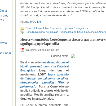
donde se nos trata de abusadores, de peligrosos para la infancia, 
365 del Código Penal. Este es uno de los fallos más funestos y 
igital
mil pasos en todo lo avanzando en derechos LGBTI en el Poder 
Estado no salga impune de este abuso
.”
un blog
hs y
Fuente
MOVILH
General
,
Homofobia/ Transfobia.
,
Iglesias Evangélicas
Concilio Nacional de Iglesias Evangélicas de Chile
,
Convención Ameri
Iglesias Evangélicas
,
MOVILH
,
Ramón Gómez
Horror y homofobia: Corte Suprema descarta que promover «r
errato
signifique apoyar la pedofilia
miércoles, 24 de junio de 2020
an Pablo
Cristian Nieto
En el marco de
una demanda que el
Movilh presentó contra la Catedral
Evangélica
luego de que el
movimiento LGBTI
fuera acusado
de
“abusar sexualmente de niños
ofreciéndoles zapatillas Nike o
polerones”
. Para la Corte ello no
implica adjudicar a otros el delito de
pedofilia. Movilh analiza recurrir a
órganos internacionales.
La Corte Suprema sentenció que