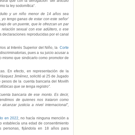
edral que con la derogación “del artículo
mo la ley sodomítica“.
 adulto y un niño menor de 14 años sea
í, yo tengo ganas de estar con este señor’
ajo de un puente, que le ofrezcan un par
 relación sexual con ese adúltero, o ese
s declaraciones reproducidas por el canal
ios al Interés Superior del Niño, la
Corte
iscriminatorias, pues a su juicio acusar a
lo mismo que sindicarlo como promotor de
as. En efecto, en representación de la
ásquez Jiménez, solicitó al 25 de Jugado
e pesos de la cuenta bancaria del Movilh
fóbicas que se tenga registro”.
 cuenta bancaria de ese monto. Es decir,
endimos de quienes nos trataron como
canzar justicia a nivel internacional”,
ado en 2022
, no hacía ninguna mención a
lo establecía una edad de consentimiento
as personas, fijándola en 18 años para