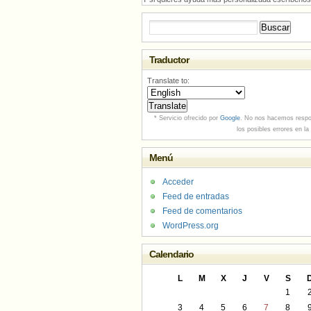
Buscar:
Traductor
Translate to:
* Servicio ofrecido por
Google
. No nos hacemos respo
los posibles errores en la
Menú
Acceder
Feed de entradas
Feed de comentarios
WordPress.org
Calendario
L
M
X
J
V
S
1
3
4
5
6
7
8