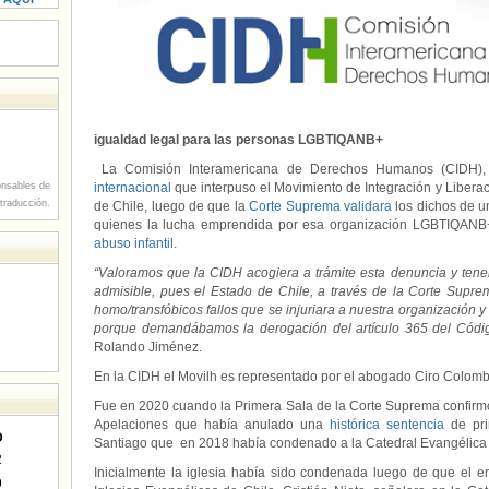
igualdad legal para las personas LGBTIQANB+
La Comisión Interamericana de Derechos Humanos (CIDH),
nsables de
internacional
que interpuso el Movimiento de Integración y Libera
 traducción.
de Chile, luego de que la
Corte Suprema validara
los dichos de un
quienes la lucha emprendida por esa organización LGBTIQANB+ 
abuso infantil
.
“Valoramos que la CIDH acogiera a trámite esta denuncia y ten
admisible, pues el Estado de Chile, a través de la Corte Supr
homo/transfóbicos fallos que se injuriara a nuestra organización y
porque demandábamos la derogación del artículo 365 del Códi
Rolando Jiménez.
En la CIDH el Movilh es representado por el abogado Ciro Colomb
Fue en 2020 cuando la Primera Sala de la Corte Suprema confirmó 
Apelaciones que había anulado una
histórica sentencia
de pri
D
Santiago que en 2018 había condenado a la Catedral Evangélica 
2
Inicialmente la iglesia había sido condenada luego de que el en
9