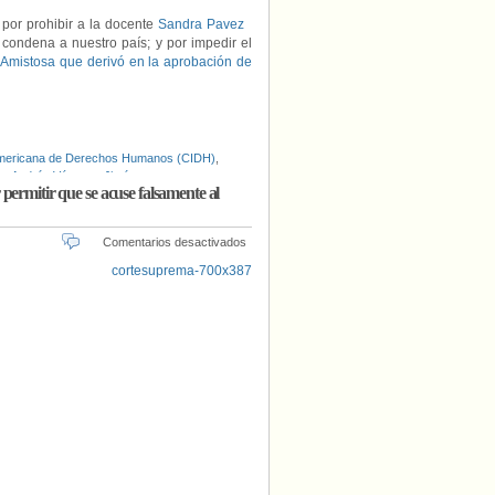
por prohibir a la docente
Sandra Pavez
a condena a nuestro país; y por impedir el
Amistosa que derivó en la aprobación de
americana de Derechos Humanos (CIDH)
,
pe Andrés Vásquez Jiménez
,
permitir que se acuse falsamente al
en
Comentarios desactivados
Presentan
demanda
internacional
contra
el
Estado
de
Chile
por
permitir
que
se
acuse
falsamente