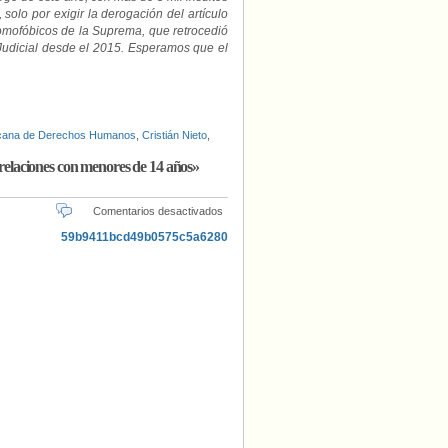
solo por exigir la derogación del artículo
homofóbicos de la Suprema, que retrocedió
Judicial desde el 2015. Esperamos que el
cana de Derechos Humanos
,
Cristián Nieto
,
elaciones con menores de 14 años»
en
Comentarios desactivados
Horror
y
homofobia:
Corte
Suprema
descarta
que
promover
«relaciones
con
menores
de
14
años»