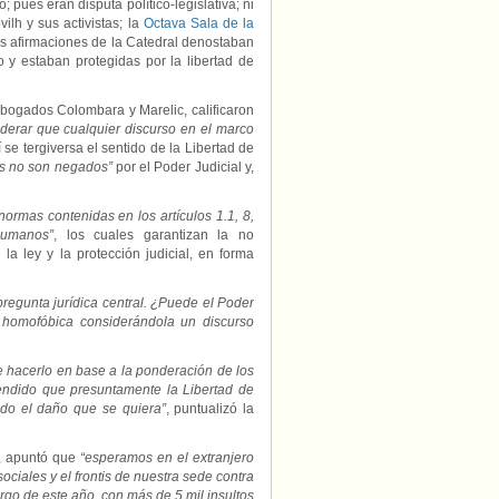
 pues eran disputa político-legislativa; ni
ilh y sus activistas; la
Octava Sala de la
as afirmaciones de la Catedral denostaban
 y estaban protegidas por la libertad de
bogados Colombara y Marelic, calificaron
iderar que cualquier discurso en el marco
í se tergiversa el sentido de la Libertad de
s no son negados”
por el Poder Judicial y,
normas contenidas en los artículos 1.1, 8,
umanos”
, los cuales garantizan la no
 la ley y la protección judicial, en forma
regunta jurídica central. ¿Puede el Poder
 homofóbica considerándola un discurso
e hacerlo en base a la ponderación de los
tendido que presuntamente la Libertad de
ndo el daño que se quiera”
, puntualizó la
, apuntó que
“esperamos en el extranjero
ociales y el frontis de nuestra sede contra
argo de este año, con más de 5 mil insultos