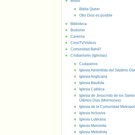
Biblia
Biblia Queer
Otro Dios es posible
Biblioteca
Budismo
Caverna
Cine/TV/Videos
Comunidad Bahá'í
Cristianismo (Iglesias)
Cuáqueros
Iglesia Adventista del Séptimo Día
Iglesia Anglicana
Iglesia Bautista
Iglesia Católica
Iglesia de Jesucristo de los Santo
Últimos Días (Mormones)
Iglesia de la Comunidad Metropol
Iglesia Inclusiva
Iglesia Luterana
Iglesia Menonita
Iglesia Metodista