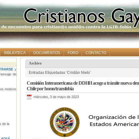
BIBLIOTECA
DOCUMENTOS
FORO
CONTACTO
Archivo
TRARSE
y
Entradas Etiquetadas ‘Cristián Nieto’
ensaje de
Comisión Interamericana de DDHH acoge a trámite nueva dema
Chile por homo/transfobia
tros motivos
miércoles, 3 de mayo de 2023
 de la
s
AQUÍ