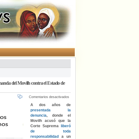
nda del Movilh contra el Estado de
en
Comentarios desactivados
Comisión
A
dos años de
Interamericana
presentada la
de
denuncia
, donde el
DDHH
Movilh acusó que la
acoge
Corte Suprema
liberó
a
de toda
trámite
responsabilidad
a un
nueva