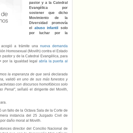
demanda
pastor y a la Catedral
del
Evangélica por
Movilh
sostener que dicho
contra
Movimiento de la
el
Diversidad promovía
Estado
el
abuso infantil
solo
de
por luchar por la
Chile
por
homo/transfobia
 acogió a trámite una
nueva demanda
ción Homosexual (Movilh) contra el Estado
 pastor y de la Catedral Evangélica, para
por la igualdad legal
abría la puerta al
emos la esperanza de que será declarada
ema, validó en uno de sus más funestos y
 activistas con discursos homofóbicos solo
go Penal”
, señaló el dirigente del Movilh,
ara.
un fallo de la Octava Sala de la Corte de
mera instancia del 25 Juzgado Civil de
por daño moral al Movilh.
tonces director del Concilio Nacional de