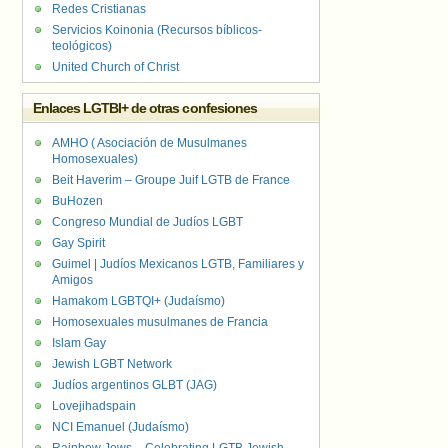
Redes Cristianas
Servicios Koinonia (Recursos bíblicos-
teológicos)
United Church of Christ
Enlaces LGTBI+ de otras confesiones
AMHO ( Asociación de Musulmanes
Homosexuales)
Beit Haverim – Groupe Juif LGTB de France
BuHozen
Congreso Mundial de Judíos LGBT
Gay Spirit
Guimel | Judíos Mexicanos LGTB, Familiares y
Amigos
Hamakom LGBTQI+ (Judaísmo)
Homosexuales musulmanes de Francia
Islam Gay
Jewish LGBT Network
Judíos argentinos GLBT (JAG)
Lovejihadspain
NCI Emanuel (Judaísmo)