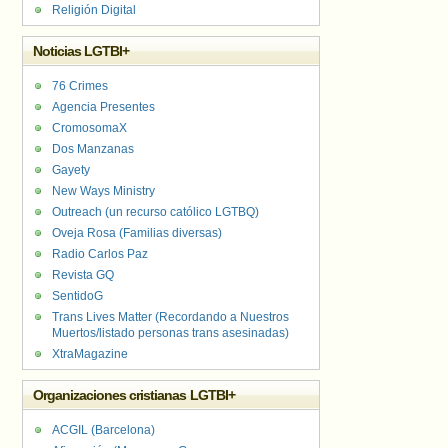
Religión Digital
Noticias LGTBI+
76 Crimes
Agencia Presentes
CromosomaX
Dos Manzanas
Gayety
New Ways Ministry
Outreach (un recurso católico LGTBQ)
Oveja Rosa (Familias diversas)
Radio Carlos Paz
Revista GQ
SentidoG
Trans Lives Matter (Recordando a Nuestros
Muertos/listado personas trans asesinadas)
XtraMagazine
Organizaciones cristianas LGTBI+
ACGIL (Barcelona)