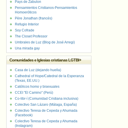
Pays de Zabulon
Pensamientos Cristianos-Pensamientos
Homoeróticos
Père Jonathan (francés)
Refugio Interior
Soy Cofrade
The Closet Professor
Umbrales de Luz (Blog de José Arregi)
Una mirada gay
Comunidades e Iglesias cristianas LGTBI+
Casa de Luz (dejando huella)
Cathedral of Hope/Catedral de la Esperanza
(Texas, EE.UU.)
Católicos homo y bisexuales
CCEI "El Camino" (Perú)
Co-libr-í (Comunidad Cristiana inclusiva)
Colectivo San Lázaro (Málaga, España)
Colectivo Teresa de Cepeda y Ahumada
(Facebook)
Colectivo Teresa de Cepeda y Ahumada
(Instagram)