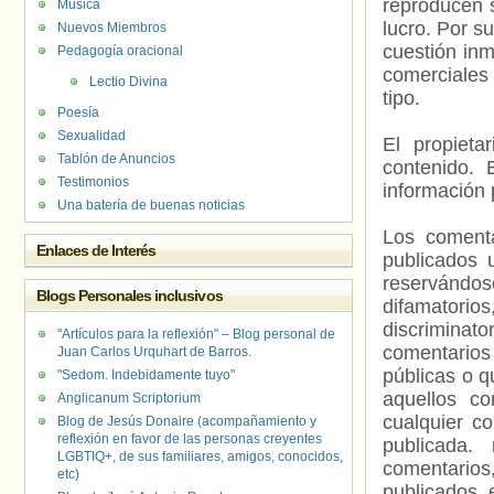
reproducen s
Música
lucro. Por s
Nuevos Miembros
cuestión inm
Pedagogía oracional
comerciales 
Lectio Divina
tipo.
Poesía
Sexualidad
El propieta
Tablón de Anuncios
contenido. 
Testimonios
información 
Una batería de buenas noticias
Los comenta
Enlaces de Interés
publicados 
reservándos
Blogs Personales inclusivos
difamatorio
discriminat
"Artículos para la reflexión" – Blog personal de
comentarios
Juan Carlos Urquhart de Barros.
públicas o 
"Sedom. Indebidamente tuyo"
aquellos c
Anglicanum Scriptorium
cualquier c
Blog de Jesús Donaire (acompañamiento y
reflexión en favor de las personas creyentes
publicada.
LGBTIQ+, de sus familiares, amigos, conocidos,
comentarios,
etc)
publicados 