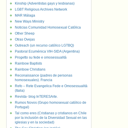
Kinship (Adventistas gays y lesbianas)
LGBT Religious Archives Network
MAR Málaga
New Ways Ministry
Noticias Comunidad Homosexual Católica
Other Sheep
Otras Ovejas
Outreach (un recurso católico LGTBQ)
Pastoral Ecuménica VIH-SIDA (Argentina)
Progetto su fede e omosessualità
Rainbow Baptists
Rainbow Christians
Reconaissance (padres de personas
homosexuales). Francia
Refo – Rete Evangelica Fede e Omosessualità
(Italia)
Revista- blog InTERESArte.
Rumos Novos (Grupo homosexual católico de
Portugal)
Tal como eres (Cristianas y cristianos en Chile
por la inclusión de la Diversidad Sexual en las
iglesias y en la sociedad)