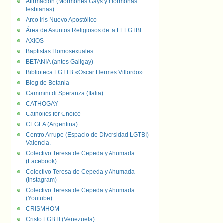
Afirmación (Mormones Gays y mormonas
lesbianas)
Arco Iris Nuevo Apostólico
Área de Asuntos Religiosos de la FELGTBI+
AXIOS
Baptistas Homosexuales
BETANIA (antes Galigay)
Biblioteca LGTTB «Oscar Hermes Villordo»
Blog de Betania
Cammini di Speranza (Italia)
CATHOGAY
Catholics for Choice
CEGLA (Argentina)
Centro Arrupe (Espacio de Diversidad LGTBI)
Valencia.
Colectivo Teresa de Cepeda y Ahumada
(Facebook)
Colectivo Teresa de Cepeda y Ahumada
(Instagram)
Colectivo Teresa de Cepeda y Ahumada
(Youtube)
CRISMHOM
Cristo LGBTI (Venezuela)