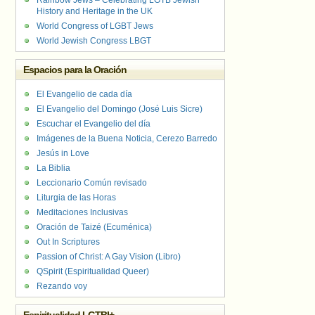
Rainbow Jews – Celebrating LGTB Jewish
History and Heritage in the UK
World Congress of LGBT Jews
World Jewish Congress LBGT
Espacios para la Oración
El Evangelio de cada día
El Evangelio del Domingo (José Luis Sicre)
Escuchar el Evangelio del día
Imágenes de la Buena Noticia, Cerezo Barredo
Jesús in Love
La Biblia
Leccionario Común revisado
Liturgia de las Horas
Meditaciones Inclusivas
Oración de Taizé (Ecuménica)
Out In Scriptures
Passion of Christ: A Gay Vision (Libro)
QSpirit (Espiritualidad Queer)
Rezando voy