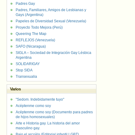
Padres Gay
Padres, Familiares, Amigos de Lesbianas y
Gays (Argentina)
Papeles de Diversidad Sexual (Venezuela)
Proyecto Todo Mejora (Perú)
Queering The Map
REFLEJOS (Venezuela)
SAFO (Nicaragua)
SIGLA – Sociedad de Integración Gay Lésbica
Argentina
SOLIDARIGAY
Stop SIDA
Transexualia
Varios
"Sedom. Indebidamente tuyo"
Acéptenme como soy
Acéptenme como soy (Documento para padres
de hijos homosexuales)
Arte e Historia gay. La historia del amor
masculino gay.
Bajo el arcoíris (Editorial infantil LGBT).