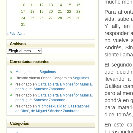
mucho men
10
11
12
13
14
15
16
Para afront
17
18
19
20
21
22
23
24
25
26
27
28
29
30
vida; sube 
31
Y allí, en
responder a
« Feb
Abr »
no vuelve 
Archivos
Andrés, Sim
Archivos
siente llam
Comentarios recientes
El segundo 
que decidi
Mudejarillo
en
Seguimos…
Ricardo Alonso Ochoa Gongora
en
Seguimos…
llevando la
resignado
en
Carta abierta a Monseñor Munilla,
Galilea com
por Miguel Sánchez Zambrano.
pero al men
resignado
en
Carta abierta a Monseñor Munilla,
pondrá en g
por Miguel Sánchez Zambrano.
resignado
en
“Homosexualidad. Las Razones
para matar
de Dios”, de Miguel Sánchez Zambrano
dice Tomás,
Categorías
En este ca
Lucas inclu