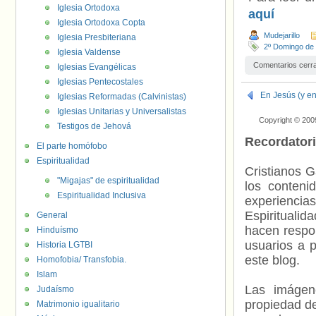
Iglesia Ortodoxa
aquí
Iglesia Ortodoxa Copta
Mudejarillo
Iglesia Presbiteriana
2º Domingo de
Iglesia Valdense
Comentarios cerr
Iglesias Evangélicas
Iglesias Pentecostales
En Jesús (y en
Iglesias Reformadas (Calvinistas)
Iglesias Unitarias y Universalistas
Copyright © 200
Testigos de Jehová
Recordator
El parte homófobo
Espiritualidad
Cristianos G
"Migajas" de espiritualidad
los contenid
Espiritualidad Inclusiva
experienci
Espiritualid
General
hacen respo
Hinduísmo
usuarios a p
Historia LGTBI
este blog.
Homofobia/ Transfobia.
Islam
Las imágene
Judaísmo
propiedad de
Matrimonio igualitario