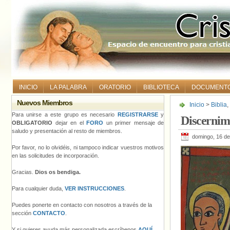
INICIO
LA PALABRA
ORATORIO
BIBLIOTECA
DOCUMENT
Nuevos Miembros
Inicio
>
Biblia
,
Para unirse a este grupo es necesario
REGISTRARSE
y
Discernim
OBLIGATORIO
dejar en el
FORO
un primer mensaje de
saludo y presentación al resto de miembros.
domingo, 16 d
Por favor, no lo olvidéis, ni tampoco indicar vuestros motivos
en las solicitudes de incorporación.
Gracias.
Dios os bendiga.
Para cualquier duda,
VER INSTRUCCIONES
.
Puedes ponerte en contacto con nosotros a través de la
sección
CONTACTO
.
Y si quieres ayuda más personalizada escríbenos
AQUÍ