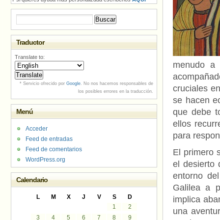
Buscar:
Traductor
Translate to:
menudo a o
acompañad
* Servicio ofrecido por
Google
. No nos hacemos responsables de
cruciales en
los posibles errores en la traducción.
se hacen ec
que debe t
Menú
ellos recur
Acceder
para respon
Feed de entradas
Feed de comentarios
El primero 
WordPress.org
el desierto
entorno del
Calendario
Galilea a 
L
M
X
J
V
S
D
implica aban
1
2
una aventura
3
4
5
6
7
8
9