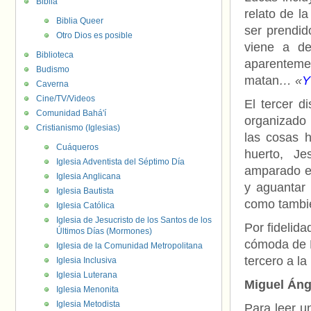
Biblia
relato de l
Biblia Queer
ser prendid
Otro Dios es posible
viene a de
Biblioteca
aparenteme
Budismo
matan
… «
Y
Caverna
Cine/TV/Videos
El tercer d
Comunidad Bahá'í
organizado
Cristianismo (Iglesias)
las cosas 
Cuáqueros
huerto, Je
Iglesia Adventista del Séptimo Día
amparado en
Iglesia Anglicana
y aguantar 
Iglesia Bautista
como tambié
Iglesia Católica
Iglesia de Jesucristo de los Santos de los
Por fidelida
Últimos Días (Mormones)
cómoda de N
Iglesia de la Comunidad Metropolitana
tercero a la
Iglesia Inclusiva
Iglesia Luterana
Miguel Áng
Iglesia Menonita
Iglesia Metodista
Para leer u