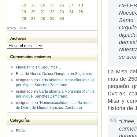
CELE
12
13
14
15
16
17
18
19
20
21
22
23
24
25
Nuestr
26
27
28
29
30
Santo 
Orgull
« May
Jul »
dignid
Archivos
demasi
Archivos
Nuestr
se acer
Comentarios recientes
Mudejarillo
en
Seguimos…
La Misa del
Ricardo Alonso Ochoa Gongora
en
Seguimos…
más de 250 
resignado
en
Carta abierta a Monseñor Munilla,
por Miguel Sánchez Zambrano.
pequeño gr
resignado
en
Carta abierta a Monseñor Munilla,
Dvorak, co
por Miguel Sánchez Zambrano.
Misa y conv
resignado
en
“Homosexualidad. Las Razones
historia de
de Dios”, de Miguel Sánchez Zambrano
Categorías
“Chee,
carmel
Biblia
durant