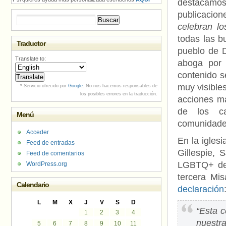
destacamo
publicaci
Buscar:
celebran lo
todas las b
Traductor
pueblo de D
Translate to:
aboga por 
contenido s
muy visibles
* Servicio ofrecido por
Google
. No nos hacemos responsables de
los posibles errores en la traducción.
acciones má
de los ca
Menú
comunidade
Acceder
En la iglesi
Feed de entradas
Gillespie, 
Feed de comentarios
LGBTQ+ des
WordPress.org
tercera Mi
Calendario
declaración
L
M
X
J
V
S
D
“Esta c
1
2
3
4
nues
5
6
7
8
9
10
11