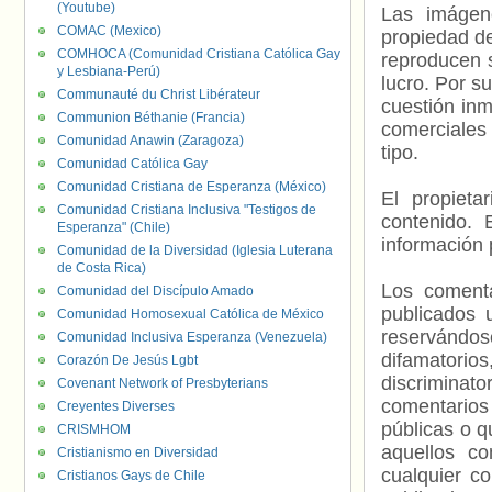
(Youtube)
Las imágene
COMAC (Mexico)
propiedad de
COMHOCA (Comunidad Cristiana Católica Gay
reproducen s
y Lesbiana-Perú)
lucro. Por s
Communauté du Christ Libérateur
cuestión inm
Communion Béthanie (Francia)
comerciales 
Comunidad Anawin (Zaragoza)
tipo.
Comunidad Católica Gay
Comunidad Cristiana de Esperanza (México)
El propieta
Comunidad Cristiana Inclusiva "Testigos de
contenido. 
Esperanza" (Chile)
información 
Comunidad de la Diversidad (Iglesia Luterana
de Costa Rica)
Los comenta
Comunidad del Discípulo Amado
publicados 
Comunidad Homosexual Católica de México
reservándos
Comunidad Inclusiva Esperanza (Venezuela)
difamatorio
Corazón De Jesús Lgbt
discriminat
Covenant Network of Presbyterians
comentarios
Creyentes Diverses
públicas o 
CRISMHOM
aquellos c
Cristianismo en Diversidad
cualquier c
Cristianos Gays de Chile