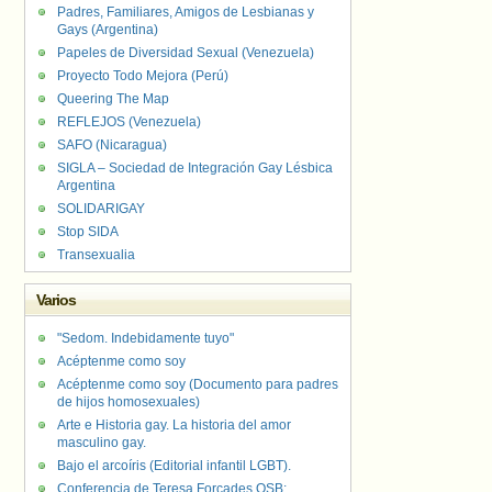
Padres, Familiares, Amigos de Lesbianas y
Gays (Argentina)
Papeles de Diversidad Sexual (Venezuela)
Proyecto Todo Mejora (Perú)
Queering The Map
REFLEJOS (Venezuela)
SAFO (Nicaragua)
SIGLA – Sociedad de Integración Gay Lésbica
Argentina
SOLIDARIGAY
Stop SIDA
Transexualia
Varios
"Sedom. Indebidamente tuyo"
Acéptenme como soy
Acéptenme como soy (Documento para padres
de hijos homosexuales)
Arte e Historia gay. La historia del amor
masculino gay.
Bajo el arcoíris (Editorial infantil LGBT).
Conferencia de Teresa Forcades OSB: