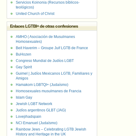
Servicios Koinonia (Recursos bíblicos-
teológicos)
United Church of Christ
Enlaces LGTBI+ de otras confesiones
AMHO ( Asociación de Musulmanes
Homosexuales)
Beit Haverim – Groupe Juif LGTB de France
BuHozen
Congreso Mundial de Judíos LGBT
Gay Spirit
Guimel | Judíos Mexicanos LGTB, Familiares y
Amigos
Hamakom LGBTQI+ (Judaísmo)
Homosexuales musulmanes de Francia
Islam Gay
Jewish LGBT Network
Judíos argentinos GLBT (JAG)
Lovejihadspain
NCI Emanuel (Judaísmo)
Rainbow Jews – Celebrating LGTB Jewish
History and Heritage in the UK