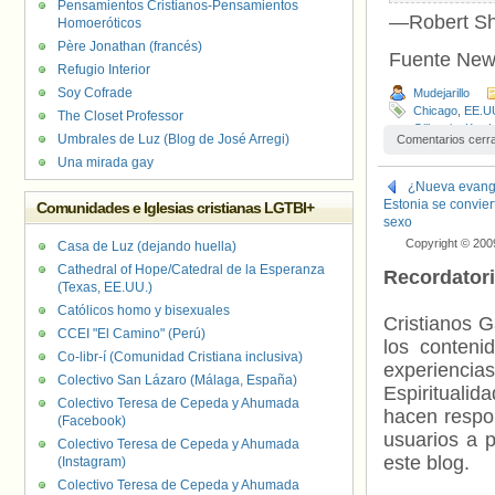
Pensamientos Cristianos-Pensamientos
—Robert Shi
Homoeróticos
Père Jonathan (francés)
Fuente New
Refugio Interior
Soy Cofrade
Mudejarillo
Chicago
,
EE.U
The Closet Professor
Gillespie
,
Ky.
,
L
Umbrales de Luz (Blog de José Arregi)
Comentarios cerr
Grace and St.
Una mirada gay
Avila
,
Washingt
¿Nueva evangel
Estonia se convier
Comunidades e Iglesias cristianas LGTBI+
sexo
Copyright © 200
Casa de Luz (dejando huella)
Cathedral of Hope/Catedral de la Esperanza
Recordator
(Texas, EE.UU.)
Católicos homo y bisexuales
Cristianos G
CCEI "El Camino" (Perú)
los contenid
Co-libr-í (Comunidad Cristiana inclusiva)
experienci
Colectivo San Lázaro (Málaga, España)
Espiritualid
Colectivo Teresa de Cepeda y Ahumada
hacen respo
(Facebook)
usuarios a p
Colectivo Teresa de Cepeda y Ahumada
este blog.
(Instagram)
Colectivo Teresa de Cepeda y Ahumada