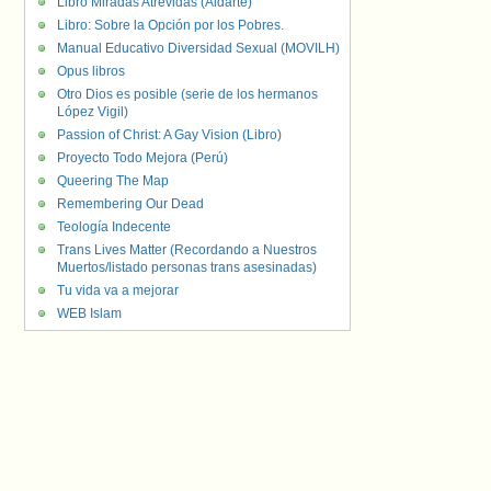
Libro Miradas Atrevidas (Aldarte)
Libro: Sobre la Opción por los Pobres.
Manual Educativo Diversidad Sexual (MOVILH)
Opus libros
Otro Dios es posible (serie de los hermanos
López Vigil)
Passion of Christ: A Gay Vision (Libro)
Proyecto Todo Mejora (Perú)
Queering The Map
Remembering Our Dead
Teología Indecente
Trans Lives Matter (Recordando a Nuestros
Muertos/listado personas trans asesinadas)
Tu vida va a mejorar
WEB Islam