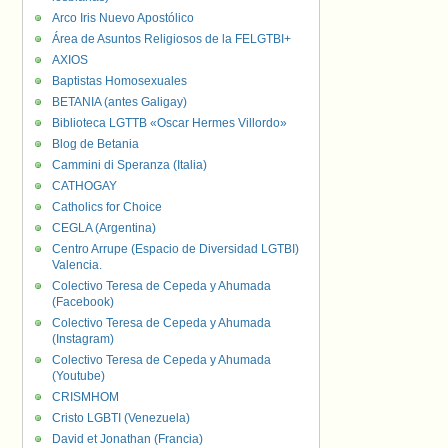
Arco Iris Nuevo Apostólico
Área de Asuntos Religiosos de la FELGTBI+
AXIOS
Baptistas Homosexuales
BETANIA (antes Galigay)
Biblioteca LGTTB «Oscar Hermes Villordo»
Blog de Betania
Cammini di Speranza (Italia)
CATHOGAY
Catholics for Choice
CEGLA (Argentina)
Centro Arrupe (Espacio de Diversidad LGTBI)
Valencia.
Colectivo Teresa de Cepeda y Ahumada
(Facebook)
Colectivo Teresa de Cepeda y Ahumada
(Instagram)
Colectivo Teresa de Cepeda y Ahumada
(Youtube)
CRISMHOM
Cristo LGBTI (Venezuela)
David et Jonathan (Francia)