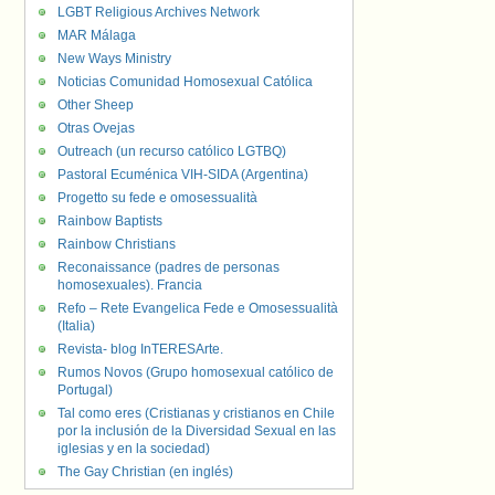
LGBT Religious Archives Network
MAR Málaga
New Ways Ministry
Noticias Comunidad Homosexual Católica
Other Sheep
Otras Ovejas
Outreach (un recurso católico LGTBQ)
Pastoral Ecuménica VIH-SIDA (Argentina)
Progetto su fede e omosessualità
Rainbow Baptists
Rainbow Christians
Reconaissance (padres de personas
homosexuales). Francia
Refo – Rete Evangelica Fede e Omosessualità
(Italia)
Revista- blog InTERESArte.
Rumos Novos (Grupo homosexual católico de
Portugal)
Tal como eres (Cristianas y cristianos en Chile
por la inclusión de la Diversidad Sexual en las
iglesias y en la sociedad)
The Gay Christian (en inglés)