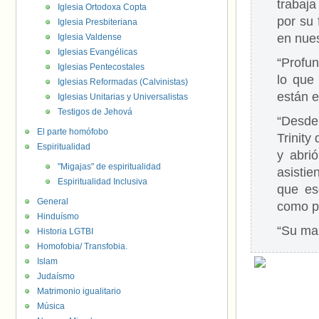
trabaj
Iglesia Ortodoxa Copta
por su 
Iglesia Presbiteriana
en nues
Iglesia Valdense
Iglesias Evangélicas
“Profun
Iglesias Pentecostales
lo que
Iglesias Reformadas (Calvinistas)
están e
Iglesias Unitarias y Universalistas
Testigos de Jehová
“Desde
El parte homófobo
Trinity
Espiritualidad
y abri
"Migajas" de espiritualidad
asisti
Espiritualidad Inclusiva
que es
General
como p
Hinduísmo
“Su mam
Historia LGTBI
Homofobia/ Transfobia.
Islam
Judaísmo
Matrimonio igualitario
Música