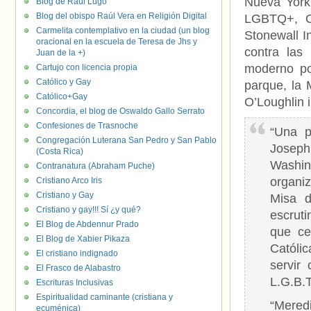
Nueva York,
Blog de Raúl Lugo
Blog del obispo Raúl Vera en Religión Digital
LGBTQ+, Ou
Carmelita contemplativo en la ciudad (un blog
Stonewall I
oracional en la escuela de Teresa de Jhs y
contra las 
Juan de la +)
moderno po
Cartujo con licencia propia
Católico y Gay
parque, la 
Católico+Gay
O’Loughlin 
Concordia, el blog de Oswaldo Gallo Serrato
Confesiones de Trasnoche
“Una p
Congregación Luterana San Pedro y San Pablo
Joseph,
(Costa Rica)
Washin
Contranatura (Abraham Puche)
organiz
Cristiano Arco Iris
Cristiano y Gay
Misa d
Cristiano y gay!!! Sí ¿y qué?
escrut
El Blog de Abdennur Prado
que ce
El Blog de Xabier Pikaza
Católi
El cristiano indignado
servir
El Frasco de Alabastro
L.G.B.T.
Escrituras Inclusivas
Espiritualidad caminante (cristiana y
“Mered
ecuménica)