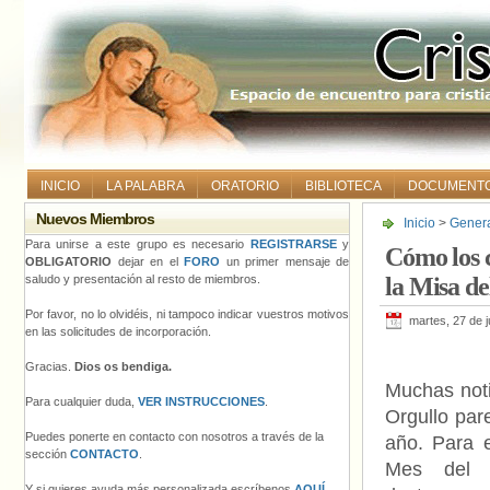
INICIO
LA PALABRA
ORATORIO
BIBLIOTECA
DOCUMENT
Nuevos Miembros
Inicio
>
Gener
el Orgullo: Pas
Para unirse a este grupo es necesario
REGISTRARSE
y
Cómo los c
OBLIGATORIO
dejar en el
FORO
un primer mensaje de
saludo y presentación al resto de miembros.
la Misa de
Por favor, no lo olvidéis, ni tampoco indicar vuestros motivos
martes, 27 de 
en las solicitudes de incorporación.
Gracias.
Dios os bendiga.
Muchas noti
Para cualquier duda,
VER INSTRUCCIONES
.
Orgullo par
Puedes ponerte en contacto con nosotros a través de la
año. Para 
sección
CONTACTO
.
Mes del O
Y si quieres ayuda más personalizada escríbenos
AQUÍ