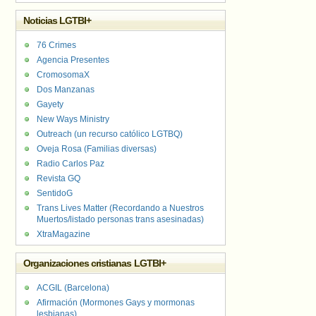
Noticias LGTBI+
76 Crimes
Agencia Presentes
CromosomaX
Dos Manzanas
Gayety
New Ways Ministry
Outreach (un recurso católico LGTBQ)
Oveja Rosa (Familias diversas)
Radio Carlos Paz
Revista GQ
SentidoG
Trans Lives Matter (Recordando a Nuestros
Muertos/listado personas trans asesinadas)
XtraMagazine
Organizaciones cristianas LGTBI+
ACGIL (Barcelona)
Afirmación (Mormones Gays y mormonas
lesbianas)