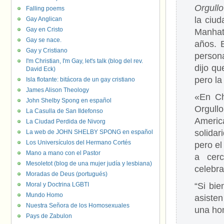
Orgullo
Falling poems
la ciud
Gay Anglican
Gay en Cristo
Manhat
Gay se nace.
años. E
Gay y Cristiano
person
I'm Christian, I'm Gay, let's talk (blog del rev.
dijo qu
David Eck)
pero la
Isla flotante: bitácora de un gay cristiano
James Alison Theology
«En Ch
John Shelby Spong en español
Orgull
La Casulla de San Ildefonso
Americ
La Ciudad Perdida de Nivorg
solida
La web de JOHN SHELBY SPONG en español
Los Universículos del Hermano Cortés
pero el
Mano a mano con el Pastor
a cer
Mesoletot (blog de una mujer judía y lesbiana)
celebra
Moradas de Deus (portugués)
Moral y Doctrina LGBTI
“Si bie
Mundo Homo
asiste
Nuestra Señora de los Homosexuales
una hom
Pays de Zabulon