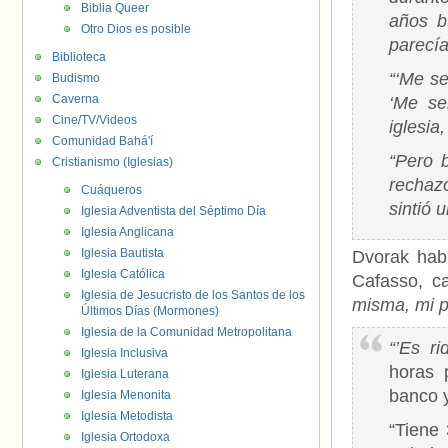
Biblia Queer
años b
Otro Dios es posible
parecía
Biblioteca
“‘Me se
Budismo
Caverna
‘Me se
Cine/TV/Videos
iglesi
Comunidad Bahá'í
“Pero 
Cristianismo (Iglesias)
rechaz
Cuáqueros
sintió 
Iglesia Adventista del Séptimo Día
Iglesia Anglicana
Iglesia Bautista
Dvorak habl
Iglesia Católica
Cafasso, ca
Iglesia de Jesucristo de los Santos de los
misma, mi p
Últimos Días (Mormones)
Iglesia de la Comunidad Metropolitana
“’Es rid
Iglesia Inclusiva
horas 
Iglesia Luterana
banco y
Iglesia Menonita
Iglesia Metodista
“Tiene
Iglesia Ortodoxa