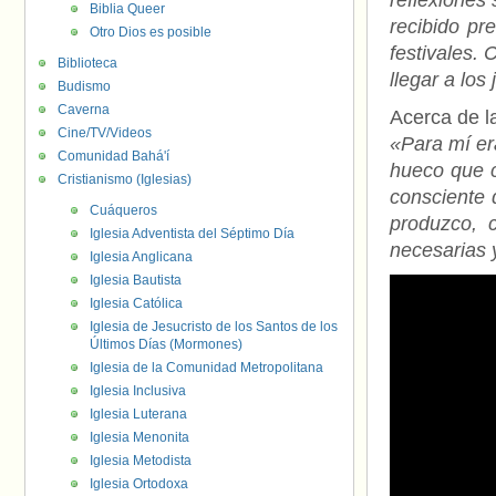
reflexiones
Biblia Queer
recibido pr
Otro Dios es posible
festivales. 
Biblioteca
llegar a los
Budismo
Caverna
Acerca de la
Cine/TV/Videos
«Para mí era
Comunidad Bahá'í
hueco que c
Cristianismo (Iglesias)
consciente 
Cuáqueros
produzco, 
Iglesia Adventista del Séptimo Día
necesarias 
Iglesia Anglicana
Iglesia Bautista
Iglesia Católica
Iglesia de Jesucristo de los Santos de los
Últimos Días (Mormones)
Iglesia de la Comunidad Metropolitana
Iglesia Inclusiva
Iglesia Luterana
Iglesia Menonita
Iglesia Metodista
Iglesia Ortodoxa