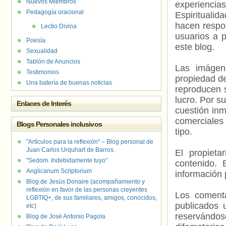
Nuevos Miembros
experienci
Pedagogía oracional
Espiritualid
hacen respo
Lectio Divina
usuarios a p
Poesía
este blog.
Sexualidad
Tablón de Anuncios
Las imágene
Testimonios
propiedad de
Una batería de buenas noticias
reproducen s
lucro. Por s
Enlaces de Interés
cuestión inm
comerciales 
Blogs Personales inclusivos
tipo.
"Artículos para la reflexión" – Blog personal de
Juan Carlos Urquhart de Barros.
El propieta
"Sedom. Indebidamente tuyo"
contenido. 
Anglicanum Scriptorium
información 
Blog de Jesús Donaire (acompañamiento y
reflexión en favor de las personas creyentes
Los comenta
LGBTIQ+, de sus familiares, amigos, conocidos,
publicados 
etc)
reservándos
Blog de José Antonio Pagola