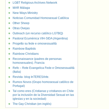
LGBT Religious Archives Network
MAR Málaga
New Ways Ministry
Noticias Comunidad Homosexual Católica
Other Sheep
Otras Ovejas
Outreach (un recurso católico LGTBQ)
Pastoral Ecuménica VIH-SIDA (Argentina)
Progetto su fede e omosessualità
Rainbow Baptists
Rainbow Christians
Reconaissance (padres de personas
homosexuales). Francia
Refo – Rete Evangelica Fede e Omosessualità
(Italia)
Revista- blog InTERESArte.
Rumos Novos (Grupo homosexual católico de
Portugal)
Tal como eres (Cristianas y cristianos en Chile
por la inclusión de la Diversidad Sexual en las
iglesias y en la sociedad)
The Gay Christian (en inglés)