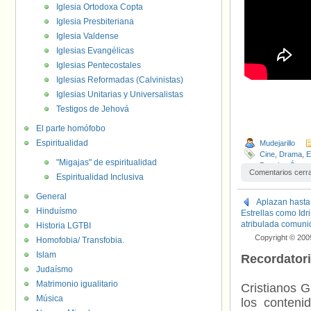
Iglesia Ortodoxa Copta
Iglesia Presbiteriana
Iglesia Valdense
Iglesias Evangélicas
Iglesias Pentecostales
Iglesias Reformadas (Calvinistas)
Iglesias Unitarias y Universalistas
Testigos de Jehová
El parte homófobo
Espiritualidad
Mudejarillo
Cine
,
Drama
,
E
"Migajas" de espiritualidad
Premios Óscar
Comentarios cerr
Espiritualidad Inclusiva
General
Aplazan hasta 
Hinduísmo
Estrellas como Id
atribulada comun
Historia LGTBI
Copyright © 200
Homofobia/ Transfobia.
Islam
Recordator
Judaísmo
Matrimonio igualitario
Cristianos G
Música
los contenid