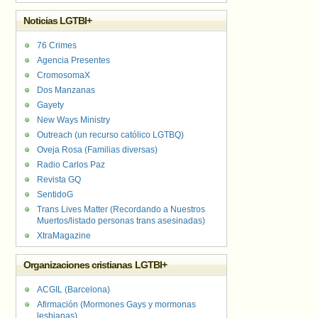
Noticias LGTBI+
76 Crimes
Agencia Presentes
CromosomaX
Dos Manzanas
Gayety
New Ways Ministry
Outreach (un recurso católico LGTBQ)
Oveja Rosa (Familias diversas)
Radio Carlos Paz
Revista GQ
SentidoG
Trans Lives Matter (Recordando a Nuestros
Muertos/listado personas trans asesinadas)
XtraMagazine
Organizaciones cristianas LGTBI+
ACGIL (Barcelona)
Afirmación (Mormones Gays y mormonas
lesbianas)