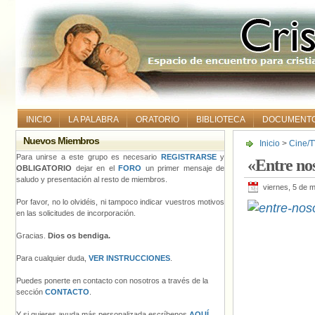
INICIO
LA PALABRA
ORATORIO
BIBLIOTECA
DOCUMENT
Nuevos Miembros
Inicio
>
Cine/T
Para unirse a este grupo es necesario
REGISTRARSE
y
«Entre nos
OBLIGATORIO
dejar en el
FORO
un primer mensaje de
saludo y presentación al resto de miembros.
viernes, 5 de 
Por favor, no lo olvidéis, ni tampoco indicar vuestros motivos
en las solicitudes de incorporación.
Gracias.
Dios os bendiga.
Para cualquier duda,
VER INSTRUCCIONES
.
Puedes ponerte en contacto con nosotros a través de la
sección
CONTACTO
.
Y si quieres ayuda más personalizada escríbenos
AQUÍ