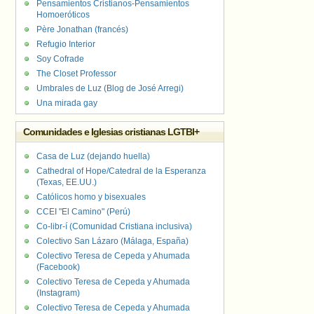
Pensamientos Cristianos-Pensamientos
Homoeróticos
Père Jonathan (francés)
Refugio Interior
Soy Cofrade
The Closet Professor
Umbrales de Luz (Blog de José Arregi)
Una mirada gay
Comunidades e Iglesias cristianas LGTBI+
Casa de Luz (dejando huella)
Cathedral of Hope/Catedral de la Esperanza
(Texas, EE.UU.)
Católicos homo y bisexuales
CCEI "El Camino" (Perú)
Co-libr-í (Comunidad Cristiana inclusiva)
Colectivo San Lázaro (Málaga, España)
Colectivo Teresa de Cepeda y Ahumada
(Facebook)
Colectivo Teresa de Cepeda y Ahumada
(Instagram)
Colectivo Teresa de Cepeda y Ahumada