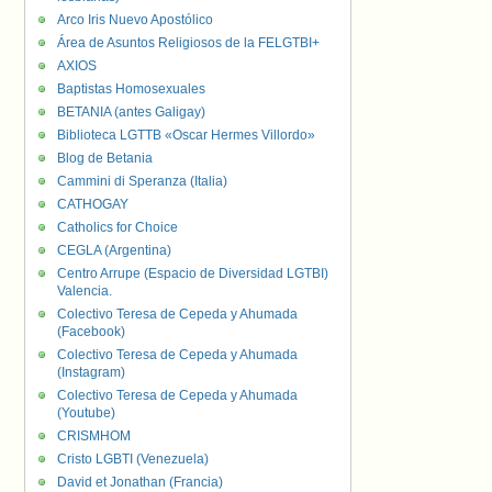
Arco Iris Nuevo Apostólico
Área de Asuntos Religiosos de la FELGTBI+
AXIOS
Baptistas Homosexuales
BETANIA (antes Galigay)
Biblioteca LGTTB «Oscar Hermes Villordo»
Blog de Betania
Cammini di Speranza (Italia)
CATHOGAY
Catholics for Choice
CEGLA (Argentina)
Centro Arrupe (Espacio de Diversidad LGTBI)
Valencia.
Colectivo Teresa de Cepeda y Ahumada
(Facebook)
Colectivo Teresa de Cepeda y Ahumada
(Instagram)
Colectivo Teresa de Cepeda y Ahumada
(Youtube)
CRISMHOM
Cristo LGBTI (Venezuela)
David et Jonathan (Francia)