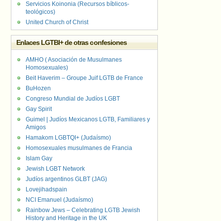
Servicios Koinonia (Recursos bíblicos-
teológicos)
United Church of Christ
Enlaces LGTBI+ de otras confesiones
AMHO ( Asociación de Musulmanes
Homosexuales)
Beit Haverim – Groupe Juif LGTB de France
BuHozen
Congreso Mundial de Judíos LGBT
Gay Spirit
Guimel | Judíos Mexicanos LGTB, Familiares y
Amigos
Hamakom LGBTQI+ (Judaísmo)
Homosexuales musulmanes de Francia
Islam Gay
Jewish LGBT Network
Judíos argentinos GLBT (JAG)
Lovejihadspain
NCI Emanuel (Judaísmo)
Rainbow Jews – Celebrating LGTB Jewish
History and Heritage in the UK