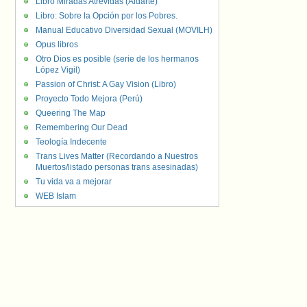
Libro Miradas Atrevidas (Aldarte)
Libro: Sobre la Opción por los Pobres.
Manual Educativo Diversidad Sexual (MOVILH)
Opus libros
Otro Dios es posible (serie de los hermanos
López Vigil)
Passion of Christ: A Gay Vision (Libro)
Proyecto Todo Mejora (Perú)
Queering The Map
Remembering Our Dead
Teología Indecente
Trans Lives Matter (Recordando a Nuestros
Muertos/listado personas trans asesinadas)
Tu vida va a mejorar
WEB Islam