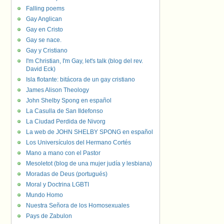
Falling poems
Gay Anglican
Gay en Cristo
Gay se nace.
Gay y Cristiano
I'm Christian, I'm Gay, let's talk (blog del rev.
David Eck)
Isla flotante: bitácora de un gay cristiano
James Alison Theology
John Shelby Spong en español
La Casulla de San Ildefonso
La Ciudad Perdida de Nivorg
La web de JOHN SHELBY SPONG en español
Los Universículos del Hermano Cortés
Mano a mano con el Pastor
Mesoletot (blog de una mujer judía y lesbiana)
Moradas de Deus (portugués)
Moral y Doctrina LGBTI
Mundo Homo
Nuestra Señora de los Homosexuales
Pays de Zabulon