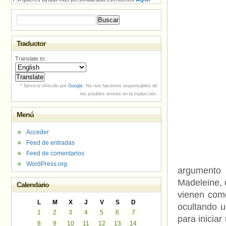
Buscar:
Traductor
Translate to:
* Servicio ofrecido por
Google
. No nos hacemos responsables de
los posibles errores en la traducción.
Menú
Acceder
Feed de entradas
Feed de comentarios
WordPress.org
argumento 
Madeleine, 
Calendario
vienen como
L
M
X
J
V
S
D
ocultando u
1
2
3
4
5
6
7
para inicia
8
9
10
11
12
13
14