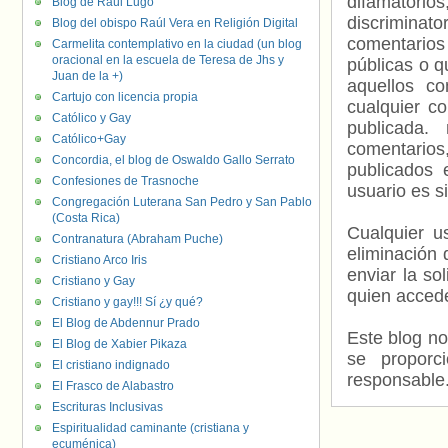
difamatorio
Blog de Raúl Lugo
discriminat
Blog del obispo Raúl Vera en Religión Digital
comentarios
Carmelita contemplativo en la ciudad (un blog
oracional en la escuela de Teresa de Jhs y
públicas o 
Juan de la +)
aquellos c
Cartujo con licencia propia
cualquier c
Católico y Gay
publicada.
Católico+Gay
comentarios,
Concordia, el blog de Oswaldo Gallo Serrato
publicados 
Confesiones de Trasnoche
usuario es s
Congregación Luterana San Pedro y San Pablo
(Costa Rica)
Cualquier us
Contranatura (Abraham Puche)
eliminación 
Cristiano Arco Iris
enviar la so
Cristiano y Gay
quien accede
Cristiano y gay!!! Sí ¿y qué?
El Blog de Abdennur Prado
Este blog no
El Blog de Xabier Pikaza
se proporc
El cristiano indignado
responsable
El Frasco de Alabastro
Escrituras Inclusivas
Espiritualidad caminante (cristiana y
ecuménica)