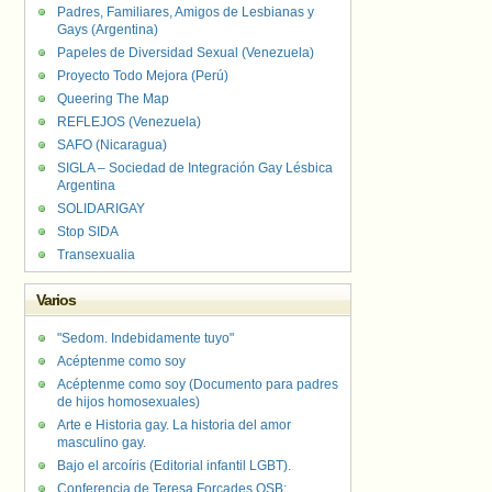
Padres, Familiares, Amigos de Lesbianas y
Gays (Argentina)
Papeles de Diversidad Sexual (Venezuela)
Proyecto Todo Mejora (Perú)
Queering The Map
REFLEJOS (Venezuela)
SAFO (Nicaragua)
SIGLA – Sociedad de Integración Gay Lésbica
Argentina
SOLIDARIGAY
Stop SIDA
Transexualia
Varios
"Sedom. Indebidamente tuyo"
Acéptenme como soy
Acéptenme como soy (Documento para padres
de hijos homosexuales)
Arte e Historia gay. La historia del amor
masculino gay.
Bajo el arcoíris (Editorial infantil LGBT).
Conferencia de Teresa Forcades OSB: