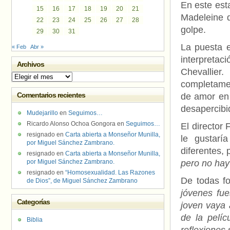
En este esta
15
16
17
18
19
20
21
Madeleine d
22
23
24
25
26
27
28
golpe.
29
30
31
La puesta e
« Feb
Abr »
interpreta
Archivos
Chevallier
Archivos
completame
Comentarios recientes
de amor en 
desapercibi
Mudejarillo
en
Seguimos…
Ricardo Alonso Ochoa Gongora
en
Seguimos…
El director 
resignado
en
Carta abierta a Monseñor Munilla,
le gustar
por Miguel Sánchez Zambrano.
diferentes,
resignado
en
Carta abierta a Monseñor Munilla,
por Miguel Sánchez Zambrano.
pero no hay 
resignado
en
“Homosexualidad. Las Razones
De todas f
de Dios”, de Miguel Sánchez Zambrano
jóvenes fu
Categorías
joven vaya 
de la pelí
Biblia