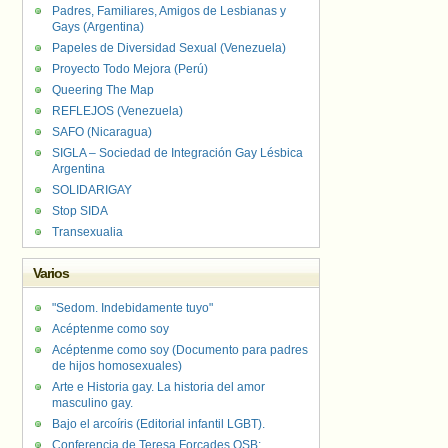
Padres, Familiares, Amigos de Lesbianas y
Gays (Argentina)
Papeles de Diversidad Sexual (Venezuela)
Proyecto Todo Mejora (Perú)
Queering The Map
REFLEJOS (Venezuela)
SAFO (Nicaragua)
SIGLA – Sociedad de Integración Gay Lésbica
Argentina
SOLIDARIGAY
Stop SIDA
Transexualia
Varios
"Sedom. Indebidamente tuyo"
Acéptenme como soy
Acéptenme como soy (Documento para padres
de hijos homosexuales)
Arte e Historia gay. La historia del amor
masculino gay.
Bajo el arcoíris (Editorial infantil LGBT).
Conferencia de Teresa Forcades OSB: