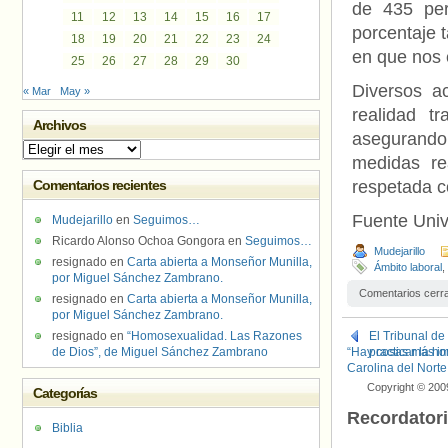
de 435 per
11
12
13
14
15
16
17
porcentaje t
18
19
20
21
22
23
24
en que nos 
25
26
27
28
29
30
Diversos ac
« Mar
May »
realidad t
Archivos
asegurand
Archivos
medidas re
Comentarios recientes
respetada c
Fuente Uni
Mudejarillo
en
Seguimos…
Ricardo Alonso Ochoa Gongora
en
Seguimos…
Mudejarillo
resignado
en
Carta abierta a Monseñor Munilla,
Ámbito laboral
,
por Miguel Sánchez Zambrano.
Comentarios cerr
resignado
en
Carta abierta a Monseñor Munilla,
por Miguel Sánchez Zambrano.
resignado
en
“Homosexualidad. Las Razones
El Tribunal d
de Dios”, de Miguel Sánchez Zambrano
“Hay cosas más im
practicar la 
Carolina del Norte
Copyright © 200
Categorías
Recordator
Biblia