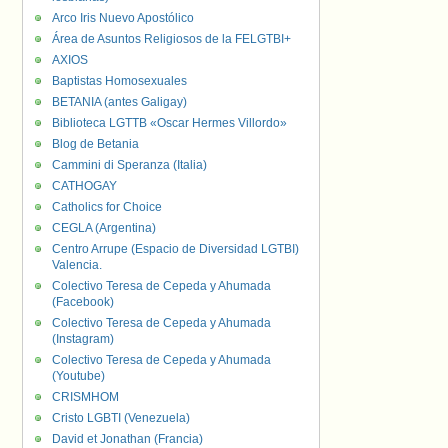
Arco Iris Nuevo Apostólico
Área de Asuntos Religiosos de la FELGTBI+
AXIOS
Baptistas Homosexuales
BETANIA (antes Galigay)
Biblioteca LGTTB «Oscar Hermes Villordo»
Blog de Betania
Cammini di Speranza (Italia)
CATHOGAY
Catholics for Choice
CEGLA (Argentina)
Centro Arrupe (Espacio de Diversidad LGTBI)
Valencia.
Colectivo Teresa de Cepeda y Ahumada
(Facebook)
Colectivo Teresa de Cepeda y Ahumada
(Instagram)
Colectivo Teresa de Cepeda y Ahumada
(Youtube)
CRISMHOM
Cristo LGBTI (Venezuela)
David et Jonathan (Francia)