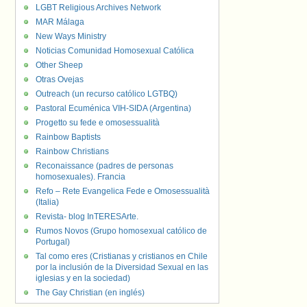
LGBT Religious Archives Network
MAR Málaga
New Ways Ministry
Noticias Comunidad Homosexual Católica
Other Sheep
Otras Ovejas
Outreach (un recurso católico LGTBQ)
Pastoral Ecuménica VIH-SIDA (Argentina)
Progetto su fede e omosessualità
Rainbow Baptists
Rainbow Christians
Reconaissance (padres de personas
homosexuales). Francia
Refo – Rete Evangelica Fede e Omosessualità
(Italia)
Revista- blog InTERESArte.
Rumos Novos (Grupo homosexual católico de
Portugal)
Tal como eres (Cristianas y cristianos en Chile
por la inclusión de la Diversidad Sexual en las
iglesias y en la sociedad)
The Gay Christian (en inglés)