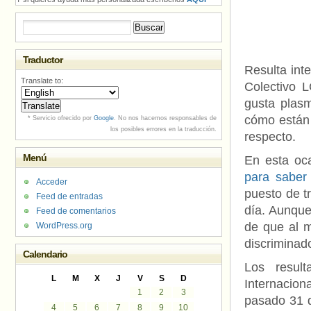
Buscar:
Traductor
Resulta int
Translate to:
Colectivo 
gusta plas
cómo están 
* Servicio ofrecido por
Google
. No nos hacemos responsables de
los posibles errores en la traducción.
respecto.
Menú
En esta oc
para saber
Acceder
puesto de t
Feed de entradas
día. Aunque
Feed de comentarios
de que al 
WordPress.org
discriminad
Calendario
Los resul
L
M
X
J
V
S
D
Internacio
1
2
3
pasado 31 d
4
5
6
7
8
9
10