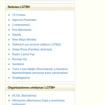
Noticias LGTBI+
76 Crimes
Agencia Presentes
CromosomaX
Dos Manzanas
Gayety
New Ways Ministry
Outreach (un recurso católico LGTBQ)
Oveja Rosa (Familias diversas)
Radio Carlos Paz
Revista GQ
SentidoG
Trans Lives Matter (Recordando a Nuestros
Muertos/listado personas trans asesinadas)
XtraMagazine
Organizaciones cristianas LGTBI+
ACGIL (Barcelona)
Afirmación (Mormones Gays y mormonas
lesbianas)