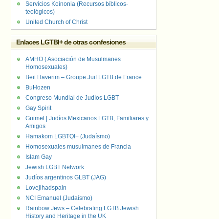
Servicios Koinonia (Recursos bíblicos-
teológicos)
United Church of Christ
Enlaces LGTBI+ de otras confesiones
AMHO ( Asociación de Musulmanes
Homosexuales)
Beit Haverim – Groupe Juif LGTB de France
BuHozen
Congreso Mundial de Judíos LGBT
Gay Spirit
Guimel | Judíos Mexicanos LGTB, Familiares y
Amigos
Hamakom LGBTQI+ (Judaísmo)
Homosexuales musulmanes de Francia
Islam Gay
Jewish LGBT Network
Judíos argentinos GLBT (JAG)
Lovejihadspain
NCI Emanuel (Judaísmo)
Rainbow Jews – Celebrating LGTB Jewish
History and Heritage in the UK