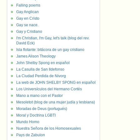
Falling poems
Gay Anglican
Gay en Cristo
Gay se nace.
Gay y Cristiano
I'm Christian, I'm Gay, let's talk (blog del rev.
David Eck)
Isla flotante: bitácora de un gay cristiano
James Alison Theology
John Shelby Spong en español
La Casulla de San Ildefonso
La Ciudad Perdida de Nivorg
La web de JOHN SHELBY SPONG en español
Los Universículos del Hermano Cortés
Mano a mano con el Pastor
Mesoletot (blog de una mujer judía y lesbiana)
Moradas de Deus (portugués)
Moral y Doctrina LGBTI
Mundo Homo
Nuestra Señora de los Homosexuales
Pays de Zabulon