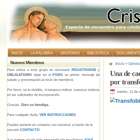
INICIO
LA PALABRA
ORATORIO
BIBLIOTECA
DOCUMENT
Nuevos Miembros
Inicio
>
Gener
por transfobia
Para unirse a este grupo es necesario
REGISTRARSE
y
Una de cad
OBLIGATORIO
dejar en el
FORO
un primer mensaje de
saludo y presentación al resto de miembros.
por transf
Por favor, no lo olvidéis, ni tampoco indicar vuestros motivos
martes, 12 de a
en las solicitudes de incorporación.
Gracias.
Dios os bendiga.
Para cualquier duda,
VER INSTRUCCIONES
.
Puedes ponerte en contacto con nosotros a través de la
sección
CONTACTO
.
Y si quieres ayuda más personalizada escríbenos
AQUÍ