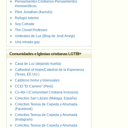
Pensamientos Cristianos-Pensamientos
Homoeróticos
Père Jonathan (francés)
Refugio Interior
Soy Cofrade
The Closet Professor
Umbrales de Luz (Blog de José Arregi)
Una mirada gay
Comunidades e Iglesias cristianas LGTBI+
Casa de Luz (dejando huella)
Cathedral of Hope/Catedral de la Esperanza
(Texas, EE.UU.)
Católicos homo y bisexuales
CCEI "El Camino" (Perú)
Co-libr-í (Comunidad Cristiana inclusiva)
Colectivo San Lázaro (Málaga, España)
Colectivo Teresa de Cepeda y Ahumada
(Facebook)
Colectivo Teresa de Cepeda y Ahumada
(Instagram)
Colectivo Teresa de Cepeda y Ahumada