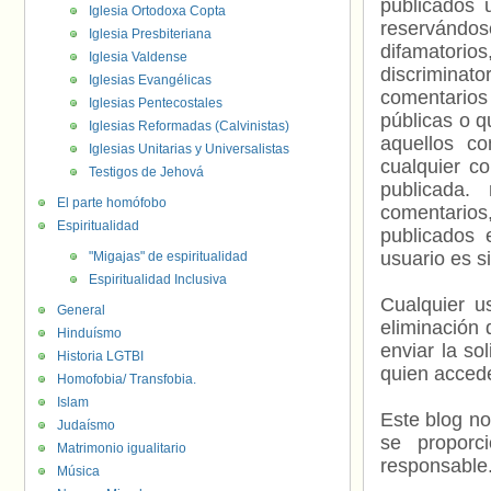
publicados 
Iglesia Ortodoxa Copta
reservándos
Iglesia Presbiteriana
difamatorio
Iglesia Valdense
discriminat
Iglesias Evangélicas
comentarios
Iglesias Pentecostales
públicas o 
Iglesias Reformadas (Calvinistas)
aquellos c
Iglesias Unitarias y Universalistas
cualquier c
Testigos de Jehová
publicada.
El parte homófobo
comentarios,
Espiritualidad
publicados 
usuario es s
"Migajas" de espiritualidad
Espiritualidad Inclusiva
Cualquier us
General
eliminación 
Hinduísmo
enviar la so
Historia LGTBI
quien accede
Homofobia/ Transfobia.
Islam
Este blog no
Judaísmo
se proporc
Matrimonio igualitario
responsable
Música