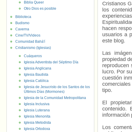
Biblia Queer
Cristianos G
Otro Dios es posible
los contenid
experienci
Biblioteca
Espiritualid
Budismo
hacen respo
Caverna
usuarios a p
Cine/TV/Videos
este blog.
Comunidad Bahá'í
Cristianismo (Iglesias)
Las imágene
Cuáqueros
propiedad de
Iglesia Adventista del Séptimo Día
reproducen s
Iglesia Anglicana
lucro. Por s
Iglesia Bautista
cuestión inm
Iglesia Católica
comerciales 
Iglesia de Jesucristo de los Santos de los
tipo.
Últimos Días (Mormones)
Iglesia de la Comunidad Metropolitana
El propieta
Iglesia Inclusiva
contenido. 
Iglesia Luterana
información 
Iglesia Menonita
Iglesia Metodista
Los comenta
Iglesia Ortodoxa