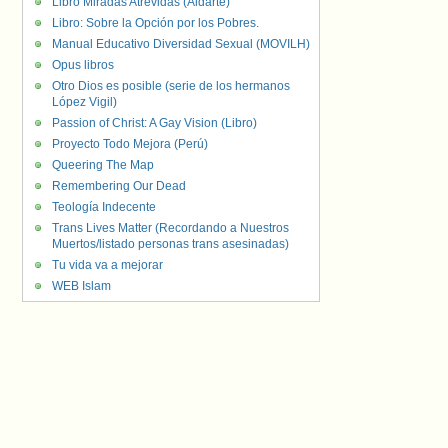
Libro Miradas Atrevidas (Aldarte)
Libro: Sobre la Opción por los Pobres.
Manual Educativo Diversidad Sexual (MOVILH)
Opus libros
Otro Dios es posible (serie de los hermanos
López Vigil)
Passion of Christ: A Gay Vision (Libro)
Proyecto Todo Mejora (Perú)
Queering The Map
Remembering Our Dead
Teología Indecente
Trans Lives Matter (Recordando a Nuestros
Muertos/listado personas trans asesinadas)
Tu vida va a mejorar
WEB Islam