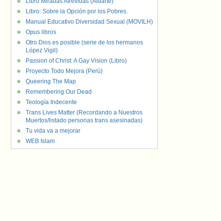
Libro Miradas Atrevidas (Aldarte)
Libro: Sobre la Opción por los Pobres.
Manual Educativo Diversidad Sexual (MOVILH)
Opus libros
Otro Dios es posible (serie de los hermanos
López Vigil)
Passion of Christ: A Gay Vision (Libro)
Proyecto Todo Mejora (Perú)
Queering The Map
Remembering Our Dead
Teología Indecente
Trans Lives Matter (Recordando a Nuestros
Muertos/listado personas trans asesinadas)
Tu vida va a mejorar
WEB Islam