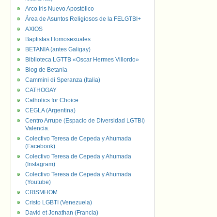
Arco Iris Nuevo Apostólico
Área de Asuntos Religiosos de la FELGTBI+
AXIOS
Baptistas Homosexuales
BETANIA (antes Galigay)
Biblioteca LGTTB «Oscar Hermes Villordo»
Blog de Betania
Cammini di Speranza (Italia)
CATHOGAY
Catholics for Choice
CEGLA (Argentina)
Centro Arrupe (Espacio de Diversidad LGTBI)
Valencia.
Colectivo Teresa de Cepeda y Ahumada
(Facebook)
Colectivo Teresa de Cepeda y Ahumada
(Instagram)
Colectivo Teresa de Cepeda y Ahumada
(Youtube)
CRISMHOM
Cristo LGBTI (Venezuela)
David et Jonathan (Francia)