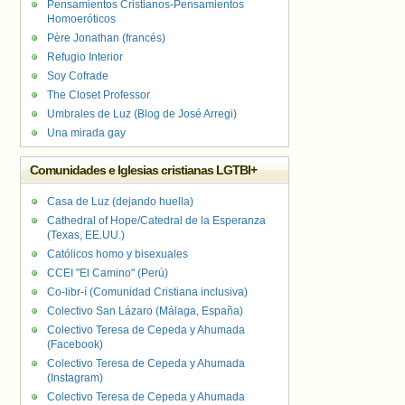
Pensamientos Cristianos-Pensamientos
Homoeróticos
Père Jonathan (francés)
Refugio Interior
Soy Cofrade
The Closet Professor
Umbrales de Luz (Blog de José Arregi)
Una mirada gay
Comunidades e Iglesias cristianas LGTBI+
Casa de Luz (dejando huella)
Cathedral of Hope/Catedral de la Esperanza
(Texas, EE.UU.)
Católicos homo y bisexuales
CCEI "El Camino" (Perú)
Co-libr-í (Comunidad Cristiana inclusiva)
Colectivo San Lázaro (Málaga, España)
Colectivo Teresa de Cepeda y Ahumada
(Facebook)
Colectivo Teresa de Cepeda y Ahumada
(Instagram)
Colectivo Teresa de Cepeda y Ahumada