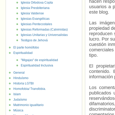
hacen respo
Iglesia Ortodoxa Copta
usuarios a p
Iglesia Presbiteriana
este blog.
Iglesia Valdense
Iglesias Evangélicas
Las imágene
Iglesias Pentecostales
propiedad de
Iglesias Reformadas (Calvinistas)
reproducen s
Iglesias Unitarias y Universalistas
lucro. Por s
Testigos de Jehová
cuestión inm
El parte homófobo
comerciales 
Espiritualidad
tipo.
"Migajas" de espiritualidad
El propieta
Espiritualidad Inclusiva
contenido. 
General
información 
Hinduísmo
Historia LGTBI
Los comenta
Homofobia/ Transfobia.
publicados 
Islam
reservándos
Judaísmo
difamatorio
Matrimonio igualitario
discriminat
Música
comentarios