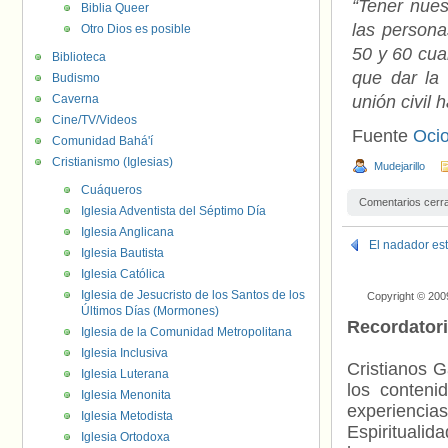
“Tener nues
Biblia Queer
las persona
Otro Dios es posible
50 y 60 cua
Biblioteca
que dar la 
Budismo
Caverna
unión civil
Cine/TV/Videos
Fuente
Oci
Comunidad Bahá'í
Cristianismo (Iglesias)
Mudejarillo
Cuáqueros
Comentarios cerr
Iglesia Adventista del Séptimo Día
Iglesia Anglicana
El nadador es
Iglesia Bautista
Iglesia Católica
Iglesia de Jesucristo de los Santos de los
Copyright © 200
Últimos Días (Mormones)
Recordator
Iglesia de la Comunidad Metropolitana
Iglesia Inclusiva
Cristianos G
Iglesia Luterana
los contenid
Iglesia Menonita
experienci
Iglesia Metodista
Espiritualid
Iglesia Ortodoxa