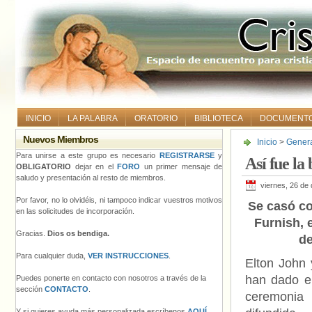
INICIO
LA PALABRA
ORATORIO
BIBLIOTECA
DOCUMENT
Nuevos Miembros
Inicio
>
Gener
Para unirse a este grupo es necesario
REGISTRARSE
y
Así fue la
OBLIGATORIO
dejar en el
FORO
un primer mensaje de
saludo y presentación al resto de miembros.
viernes, 26 de
Por favor, no lo olvidéis, ni tampoco indicar vuestros motivos
Se casó co
en las solicitudes de incorporación.
Furnish, 
Gracias.
Dios os bendiga.
de
Para cualquier duda,
VER INSTRUCCIONES
.
Elton John 
han dado el
Puedes ponerte en contacto con nosotros a través de la
sección
CONTACTO
.
ceremoni
Y si quieres ayuda más personalizada escríbenos
AQUÍ