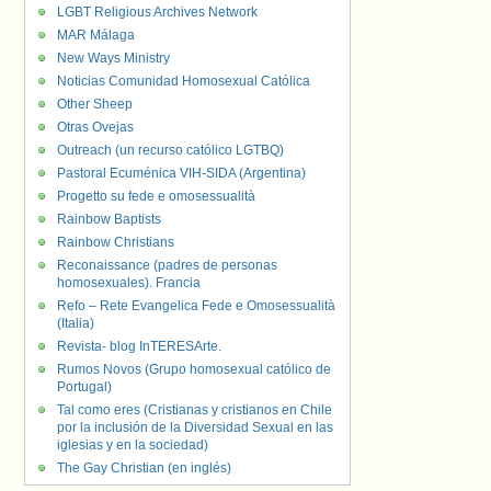
LGBT Religious Archives Network
MAR Málaga
New Ways Ministry
Noticias Comunidad Homosexual Católica
Other Sheep
Otras Ovejas
Outreach (un recurso católico LGTBQ)
Pastoral Ecuménica VIH-SIDA (Argentina)
Progetto su fede e omosessualità
Rainbow Baptists
Rainbow Christians
Reconaissance (padres de personas
homosexuales). Francia
Refo – Rete Evangelica Fede e Omosessualità
(Italia)
Revista- blog InTERESArte.
Rumos Novos (Grupo homosexual católico de
Portugal)
Tal como eres (Cristianas y cristianos en Chile
por la inclusión de la Diversidad Sexual en las
iglesias y en la sociedad)
The Gay Christian (en inglés)