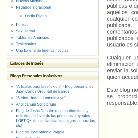
Nuevos Miembros
públicas o 
Pedagogía oracional
aquellos c
Lectio Divina
cualquier c
publicada.
Poesía
comentarios,
Sexualidad
publicados 
Tablón de Anuncios
usuario es s
Testimonios
Una batería de buenas noticias
Cualquier us
Enlaces de Interés
eliminación 
enviar la so
Blogs Personales inclusivos
quien accede
"Artículos para la reflexión" – Blog personal de
Este blog no
Juan Carlos Urquhart de Barros.
se proporc
"Sedom. Indebidamente tuyo"
responsable
Anglicanum Scriptorium
Blog de Jesús Donaire (acompañamiento y
reflexión en favor de las personas creyentes
LGBTIQ+, de sus familiares, amigos, conocidos,
etc)
Blog de José Antonio Pagola