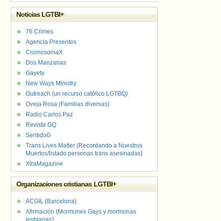
Noticias LGTBI+
76 Crimes
Agencia Presentes
CromosomaX
Dos Manzanas
Gayety
New Ways Ministry
Outreach (un recurso católico LGTBQ)
Oveja Rosa (Familias diversas)
Radio Carlos Paz
Revista GQ
SentidoG
Trans Lives Matter (Recordando a Nuestros
Muertos/listado personas trans asesinadas)
XtraMagazine
Organizaciones cristianas LGTBI+
ACGIL (Barcelona)
Afirmación (Mormones Gays y mormonas
lesbianas)