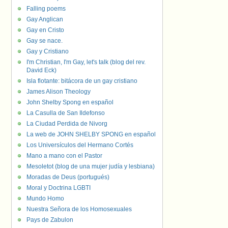
Falling poems
Gay Anglican
Gay en Cristo
Gay se nace.
Gay y Cristiano
I'm Christian, I'm Gay, let's talk (blog del rev.
David Eck)
Isla flotante: bitácora de un gay cristiano
James Alison Theology
John Shelby Spong en español
La Casulla de San Ildefonso
La Ciudad Perdida de Nivorg
La web de JOHN SHELBY SPONG en español
Los Universículos del Hermano Cortés
Mano a mano con el Pastor
Mesoletot (blog de una mujer judía y lesbiana)
Moradas de Deus (portugués)
Moral y Doctrina LGBTI
Mundo Homo
Nuestra Señora de los Homosexuales
Pays de Zabulon