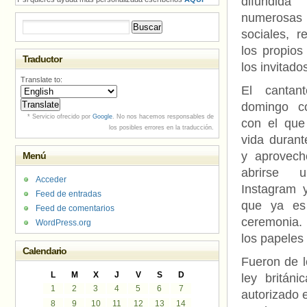
difundid
numerosas 
Buscar:
sociales, r
los propios
Traductor
los invitado
Translate to:
El cantan
domingo c
* Servicio ofrecido por
Google
. No nos hacemos responsables de
con el que
los posibles errores en la traducción.
vida duran
y aprovech
Menú
abrirse 
Acceder
Instagram y
Feed de entradas
que ya es
Feed de comentarios
ceremonia. 
WordPress.org
los papeles 
Calendario
Fueron de l
L
M
X
J
V
S
D
ley britá
1
2
3
4
5
6
7
autorizado 
8
9
10
11
12
13
14