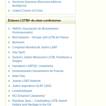
Servicios Koinonia (Recursos bíblicos-
teológicos)
United Church of Christ
Enlaces LGTBI+ de otras confesiones
AMHO ( Asociación de Musulmanes
Homosexuales)
Beit Haverim – Groupe Juif LGTB de France
BuHozen
Congreso Mundial de Judíos LGBT
Gay Spirit
Guimel | Judíos Mexicanos LGTB, Familiares y
Amigos
Hamakom LGBTQI+ (Judaísmo)
Homosexuales musulmanes de Francia
Islam Gay
Jewish LGBT Network
Judíos argentinos GLBT (JAG)
Lovejihadspain
NCI Emanuel (Judaísmo)
Rainbow Jews – Celebrating LGTB Jewish
History and Heritage in the UK