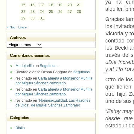
ya ha cum
15
16
17
18
19
20
21
alquiler, br
22
23
24
25
26
27
28
29
30
31
Gracias tam
los invitad
« Nov
Ene »
Victoria y t
Archivos
contado con
Archivos
los Beckham
través de s
Comentarios recientes
«Día increíb
Mudejarillo
en
Seguimos…
y al Tío Da
Ricardo Alonso Ochoa Gongora
en
Seguimos…
resignado
en
Carta abierta a Monseñor Munilla,
Otro de los
por Miguel Sánchez Zambrano.
que tienen
resignado
en
Carta abierta a Monseñor Munilla,
otro hijo, 
por Miguel Sánchez Zambrano.
uno de sus 
resignado
en
“Homosexualidad. Las Razones
de Dios”, de Miguel Sánchez Zambrano
“Estoy muy 
Categorías
desde que 
estadounid
Biblia