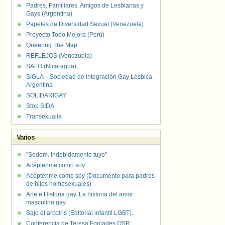
Padres, Familiares, Amigos de Lesbianas y
Gays (Argentina)
Papeles de Diversidad Sexual (Venezuela)
Proyecto Todo Mejora (Perú)
Queering The Map
REFLEJOS (Venezuela)
SAFO (Nicaragua)
SIGLA – Sociedad de Integración Gay Lésbica
Argentina
SOLIDARIGAY
Stop SIDA
Transexualia
Varios
"Sedom. Indebidamente tuyo"
Acéptenme como soy
Acéptenme como soy (Documento para padres
de hijos homosexuales)
Arte e Historia gay. La historia del amor
masculino gay.
Bajo el arcoíris (Editorial infantil LGBT).
Conferencia de Teresa Forcades OSB: