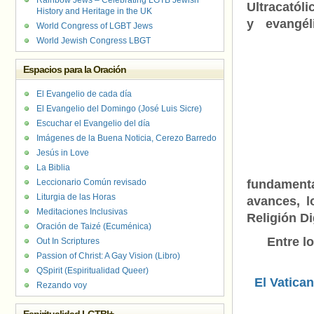
Rainbow Jews – Celebrating LGTB Jewish
Ultracatóli
History and Heritage in the UK
y evangél
World Congress of LGBT Jews
World Jewish Congress LBGT
Espacios para la Oración
El Evangelio de cada día
El Evangelio del Domingo (José Luis Sicre)
Escuchar el Evangelio del día
Imágenes de la Buena Noticia, Cerezo Barredo
Jesús in Love
La Biblia
Leccionario Común revisado
fundament
Liturgia de las Horas
avances, l
Meditaciones Inclusivas
Religión D
Oración de Taizé (Ecuménica)
Entre l
Out In Scriptures
Passion of Christ: A Gay Vision (Libro)
QSpirit (Espiritualidad Queer)
El Vatica
Rezando voy