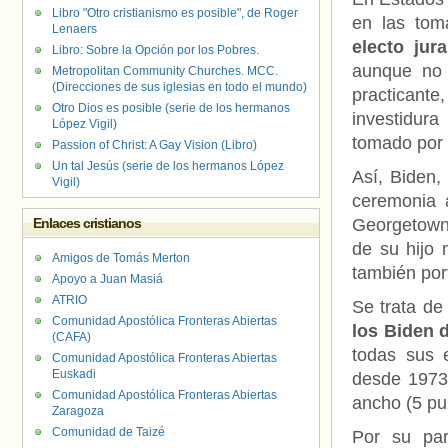
Libro "Otro cristianismo es posible", de Roger
en las tom
Lenaers
electo jur
Libro: Sobre la Opción por los Pobres.
aunque no 
Metropolitan Community Churches. MCC.
(Direcciones de sus iglesias en todo el mundo)
practicant
Otro Dios es posible (serie de los hermanos
investidur
López Vigil)
tomado por e
Passion of Christ: A Gay Vision (Libro)
Un tal Jesús (serie de los hermanos López
Así, Biden,
Vigil)
ceremonia
Enlaces cristianos
Georgetown y
de su hijo
Amigos de Tomás Merton
también port
Apoyo a Juan Masiá
ATRIO
Se trata de
Comunidad Apostólica Fronteras Abiertas
los Biden 
(CAFA)
todas sus e
Comunidad Apostólica Fronteras Abiertas
Euskadi
desde 1973
Comunidad Apostólica Fronteras Abiertas
ancho (5 pu
Zaragoza
Comunidad de Taizé
Por su pa