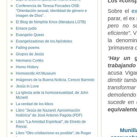
Los
«consp
Conferencia de Teresa Forcades OSB:
Sobre el
e
“Orientación sexual, identidad de género e
imagen de Dios” .
parar, el ex
El Blog de Nimphie Knox (literatura LGTB)
pero no so
Enlace judío
eficiente”
. 
Evangelio Queer.
la denomi
Evangelizadoras de los Apóstoles
‘primavera d
Falling poems
Grupos de Jesús
“
Hay un g
Hermano Cortés
trabajando 
Homo History
acusa Viga
Homoerotic Art Museum
dimitir tam
Imágenes de la Buena Noticia, Cerezo Barredo
Jesús in Love
transforma
La iglesia ante la homosexualidad, de John
demoliendo 
Mcneill
sucede en 
La verdad de los kikos
equivalent
Libro "Jesús de Nazaret. Aproximación
histórica" de José Antonio Pagola (PDF)
Libro "La Amistad Espiritual", de Elredo de
Rieval.
Munilla
Libro "Otro cristianismo es posible", de Roger