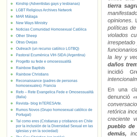
Kinship (Adventistas gays y lesbianas)
tierra sag
LGBT Religious Archives Network
manifestad
MAR Málaga
opiniones
. 
New Ways Ministry
políticas d
Noticias Comunidad Homosexual Católica
violados c
Other Sheep
irrespetado
Otras Ovejas
Outreach (un recurso católico LGTBQ)
funcionario
Pastoral Ecuménica VIH-SIDA (Argentina)
la ley y ve
Progetto su fede e omosessualità
daños trem
Rainbow Baptists
incidió 
Rainbow Christians
intencional
Reconaissance (padres de personas
homosexuales). Francia
En una cla
Refo – Rete Evangelica Fede e Omosessualità
denunció
«
(Italia)
Revista- blog InTERESArte.
conversaci
Rumos Novos (Grupo homosexual católico de
retórica inc
Portugal)
creciente v
Tal como eres (Cristianas y cristianos en Chile
pueblo de 
por la inclusión de la Diversidad Sexual en las
iglesias y en la sociedad)
demás,
inc