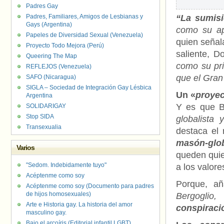
Padres Gay
Padres, Familiares, Amigos de Lesbianas y
“La sumisi
Gays (Argentina)
como su ap
Papeles de Diversidad Sexual (Venezuela)
quien seña
Proyecto Todo Mejora (Perú)
saliente, 
Queering The Map
como su pri
REFLEJOS (Venezuela)
que el Gran
SAFO (Nicaragua)
SIGLA – Sociedad de Integración Gay Lésbica
Un «
proyec
Argentina
Y es que Be
SOLIDARIGAY
Stop SIDA
globalista 
Transexualia
destaca el 
masón-glob
Varios
queden quie
"Sedom. Indebidamente tuyo"
a los valore
Acéptenme como soy
Porque, a
Acéptenme como soy (Documento para padres
de hijos homosexuales)
Bergoglio
Arte e Historia gay. La historia del amor
conspiraci
masculino gay.
Bajo el arcoíris (Editorial infantil LGBT).