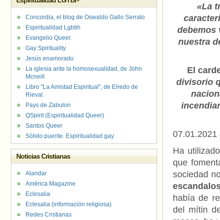
Espiritualidad LGTBI+
«La t
caracter
Concordia, el blog de Oswaldo Gallo Serrato
Espiritualidad Lgbtih
debemos v
Evangelio Queer.
nuestra d
Gay Spirituality
Jesús enamorado
La iglesia ante la homosexualidad, de John
El card
Mcneill
divisorio
Libro "La Amistad Espiritual", de Elredo de
nacion
Rieval.
incendiar
Pays de Zabulon
QSpirit (Espiritualidad Queer)
Santos Queer
07.01.2021
Sólido puente. Espiritualidad gay
Ha utilizado
Noticias Cristianas
que fomenta
sociedad no
Alandar
América Magazine
escandaloso
Eclesalia
había de r
Eclesalia (información religiosa)
del mítin 
Redes Cristianas