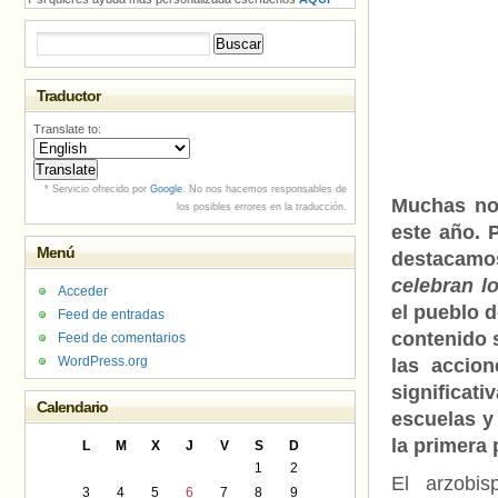
Buscar:
Traductor
Translate to:
* Servicio ofrecido por
Google
. No nos hacemos responsables de
Muchas not
los posibles errores en la traducción.
este año. 
Menú
destacamo
celebran lo
Acceder
el pueblo d
Feed de entradas
contenido 
Feed de comentarios
WordPress.org
las accio
significa
Calendario
escuelas y
la primera 
L
M
X
J
V
S
D
1
2
El arzobi
3
4
5
6
7
8
9