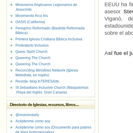
EEUU ha fir
Misioneros Anglicanos Legionarios de
Jesucristo
asesor
Ste
Movimiento Arco Iris
Viganò, d
OASIS (California)
estadounid
Peregrino Reformado (Bautista Reformada
sobre el abo
Bíblica)
Primera Iglesia Cristiana Bíblica Inclusiva
Protestants Inclusius
Queer Spirit Church
A
sí fue el
Queering The Church
Queering The Church
Reconciling Ministries Network (Iglesia
Metodista, en inglés)
Revista- blog InTERESArte.
St Sebastians Inclusive Church (Maspalomas
.Playa del Inglés. Gran Canaria)
Directorio de Iglesias, recursos, libros....
@reverendally
Acéptenme como soy
Acéptenme como soy (Documento para padres
de hijos homosexuales)