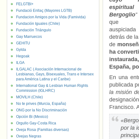
FELGTBI+
espiritua
Fundació Enllaç (Mayores LGTB)
Bergoglio
”
Fundacion Amigos por la Vida (Famivida)
que e
Fundación Iguales (Chile)
auspiciada
Fundación Triángulo
detrás de l
Gay Marruecos
GEHITU
de
monseñ
Gylda
ha convert
Hegoak
instaurada
ILGA
España, po
ILGALAC ( Asociación Internacional de
Lesbianas, Gays, Bisexuales, Trans e Intersex
En una entr
para América Latina y el Caribe)
publicada 
International Gay & Lesbian Human Rights
Commission (IGLHRC)
la misión de
MOVILH (Chile)
designación
No te prives (Murcia, España)
Francisco. A
ONG por la No Discriminación
Opción Bi (Mexico)
«Bergog
Orgullo Gay-Costa Rica
por la 
Oveja Rosa (Familias diversas)
princip
Ovejas Negras