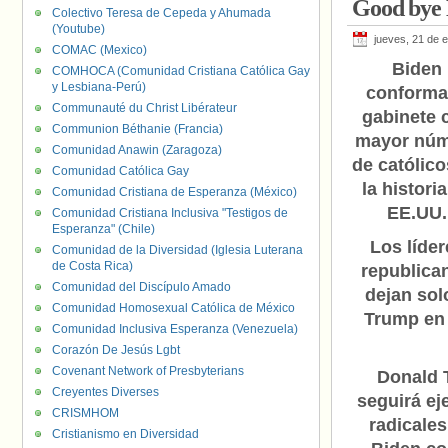
Good bye 
Houlihan
,
Pers
Colectivo Teresa de Cepeda y Ahumada
(Youtube)
jueves, 21 de 
COMAC (Mexico)
Biden
COMHOCA (Comunidad Cristiana Católica Gay
y Lesbiana-Perú)
conforma
Communauté du Christ Libérateur
gabinete 
Communion Béthanie (Francia)
mayor nú
Comunidad Anawin (Zaragoza)
de católico
Comunidad Católica Gay
la histori
Comunidad Cristiana de Esperanza (México)
EE.UU.
Comunidad Cristiana Inclusiva "Testigos de
Esperanza" (Chile)
Los líder
Comunidad de la Diversidad (Iglesia Luterana
de Costa Rica)
republica
Comunidad del Discípulo Amado
dejan sol
Comunidad Homosexual Católica de México
Trump en
Comunidad Inclusiva Esperanza (Venezuela)
Corazón De Jesús Lgbt
Covenant Network of Presbyterians
Donald 
Creyentes Diverses
seguirá ej
CRISMHOM
radicales
Cristianismo en Diversidad