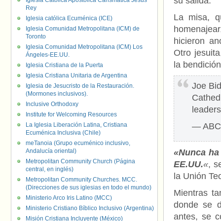
su salida.
Iglesia Católica Apostólica Carismática Jesús
Rey
La misa, q
Iglesia católica Ecuménica (ICE)
homenajear
Iglesia Comunidad Metropolitana (ICM) de
Toronto
hicieron an
Iglesia Comunidad Metropolitana (ICM) Los
Otro jesuit
Ángeles-EE.UU.
la bendición
Iglesia Cristiana de la Puerta
Iglesia Cristiana Unitaria de Argentina
Joe Bid
Iglesia de Jesucristo de la Restauración.
(Mormones inclusivos).
Cathed
Inclusive Orthodoxy
leader
Institute for Welcoming Resources
La Iglesia Liberación Latina, Cristiana
— ABC 
Ecuménica Inclusiva (Chile)
meTanoia (Grupo ecuménico inclusivo,
Andalucía oriental)
«Nunca ha 
Metropolitan Community Church (Página
EE.UU.
«
, s
central, en inglés)
la Unión Te
Metropolitan Community Churches. MCC.
(Direcciones de sus iglesias en todo el mundo)
Mientras t
Ministerio Arco Iris Latino (MCC)
donde se d
Ministerio Cristiano Bíblico Inclusivo (Argentina)
antes, se c
Misión Cristiana Incluyente (México)