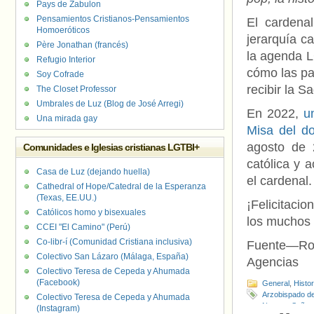
Pays de Zabulon
Pensamientos Cristianos-Pensamientos
El cardena
Homoeróticos
jerarquía c
Père Jonathan (francés)
la agenda L
Refugio Interior
cómo las pa
Soy Cofrade
recibir la 
The Closet Professor
Umbrales de Luz (Blog de José Arregi)
En 2022,
u
Una mirada gay
Misa del d
agosto de 
Comunidades e Iglesias cristianas LGTBI+
católica y 
Casa de Luz (dejando huella)
el cardenal.
Cathedral of Hope/Catedral de la Esperanza
(Texas, EE.UU.)
¡Felicitaci
Católicos homo y bisexuales
los muchos 
CCEI "El Camino" (Perú)
Co-libr-í (Comunidad Cristiana inclusiva)
Fuente—Robe
Colectivo San Lázaro (Málaga, España)
Agencias
Colectivo Teresa de Cepeda y Ahumada
(Facebook)
General
,
Histo
Arzobispado d
Colectivo Teresa de Cepeda y Ahumada
Nuestra Señor
(Instagram)