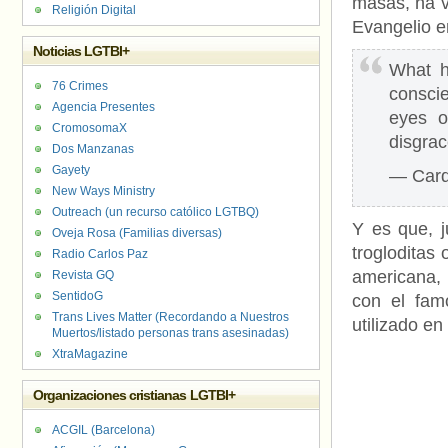
masas, ha v
Religión Digital
Evangelio e
Noticias LGTBI+
What h
76 Crimes
conscie
Agencia Presentes
eyes o
CromosomaX
disgrac
Dos Manzanas
Gayety
— Card
New Ways Ministry
Outreach (un recurso católico LGTBQ)
Y es que, j
Oveja Rosa (Familias diversas)
trogloditas
Radio Carlos Paz
americana,
Revista GQ
SentidoG
con el fam
Trans Lives Matter (Recordando a Nuestros
utilizado e
Muertos/listado personas trans asesinadas)
XtraMagazine
Organizaciones cristianas LGTBI+
ACGIL (Barcelona)