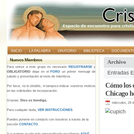
INICIO
LA PALABRA
ORATORIO
BIBLIOTECA
DOCUMENT
Nuevos Miembros
Archivo
Para unirse a este grupo es necesario
REGISTRARSE
y
OBLIGATORIO
dejar en el
FORO
un primer mensaje de
Entradas E
saludo y presentación al resto de miembros.
Cómo los c
Por favor, no lo olvidéis, ni tampoco indicar vuestros motivos
en las solicitudes de incorporación.
Chicago h
Gracias.
Dios os bendiga.
miércoles, 28 d
Para cualquier duda,
VER INSTRUCCIONES
.
Puedes ponerte en contacto con nosotros a través de la
sección
CONTACTO
.
Y si quieres ayuda más personalizada escríbenos
AQUÍ