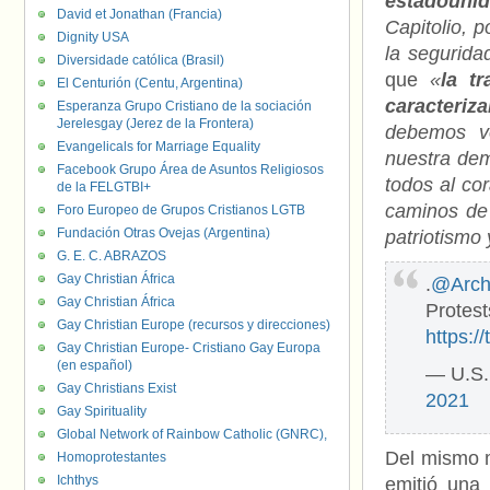
estadouni
David et Jonathan (Francia)
Capitolio, p
Dignity USA
la segurida
Diversidade católica (Brasil)
que
«
la t
El Centurión (Centu, Argentina)
caracteri
Esperanza Grupo Cristiano de la sociación
Jerelesgay (Jerez de la Frontera)
debemos vo
Evangelicals for Marriage Equality
nuestra dem
Facebook Grupo Área de Asuntos Religiosos
todos al co
de la FELGTBI+
caminos de 
Foro Europeo de Grupos Cristianos LGTB
Fundación Otras Ovejas (Argentina)
patriotismo 
G. E. C. ABRAZOS
Gay Christian África
.
@Arch
Gay Christian África
Protest
Gay Christian Europe (recursos y direcciones)
https:
Gay Christian Europe- Cristiano Gay Europa
(en español)
— U.S.
Gay Christians Exist
2021
Gay Spirituality
Global Network of Rainbow Catholic (GNRC),
Del mismo 
Homoprotestantes
Ichthys
emitió una