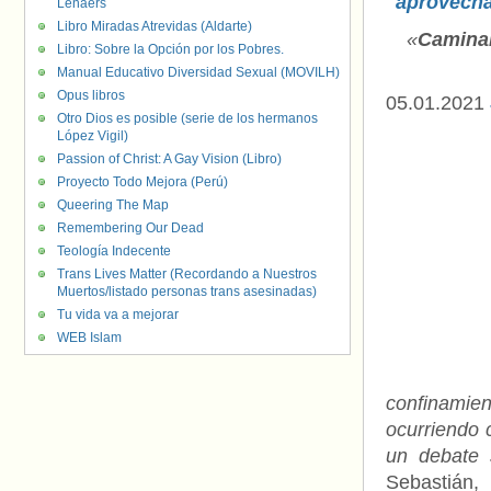
aprovecha
Lenaers
Libro Miradas Atrevidas (Aldarte)
«
Caminam
Libro: Sobre la Opción por los Pobres.
Manual Educativo Diversidad Sexual (MOVILH)
Opus libros
05.01.2021
Otro Dios es posible (serie de los hermanos
López Vigil)
Passion of Christ: A Gay Vision (Libro)
Proyecto Todo Mejora (Perú)
Queering The Map
Remembering Our Dead
Teología Indecente
Trans Lives Matter (Recordando a Nuestros
Muertos/listado personas trans asesinadas)
Tu vida va a mejorar
WEB Islam
confinamien
ocurriendo 
un debate 
Sebastián