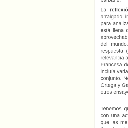
barbarie.
La
reflexi
arraigado i
para analiza
está llena 
aprovechabl
del mundo,
respuesta 
relevancia a
Francesa de
incluía vari
conjunto. N
Ortega y Ga
otros ensay
Tenemos qu
con una act
que las mer