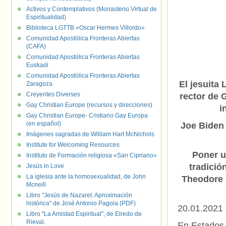
Activos y Contemplativos (Monasterio Virtual de
Espiritualidad)
Biblioteca LGTTB «Oscar Hermes Villordo»
Comunidad Apostólica Fronteras Abiertas
(CAFA)
Comunidad Apostólica Fronteras Abiertas
Euskadi
Comunidad Apostólica Fronteras Abiertas
El jesuita
Zaragoza
Creyentes Diverses
rector de 
Gay Christian Europe (recursos y direcciones)
i
Gay Christian Europe- Cristiano Gay Europa
(en español)
Joe Biden 
Imágenes sagradas de William Hart McNichols
Institute for Welcoming Resources
Poner u
Instituto de Formación religiosa «San Cipriano»
tradició
Jesús in Love
La iglesia ante la homosexualidad, de John
Theodore 
Mcneill
Libro "Jesús de Nazaret. Aproximación
histórica" de José Antonio Pagola (PDF)
20.01.2021
Libro "La Amistad Espiritual", de Elredo de
Rieval.
En Estados 