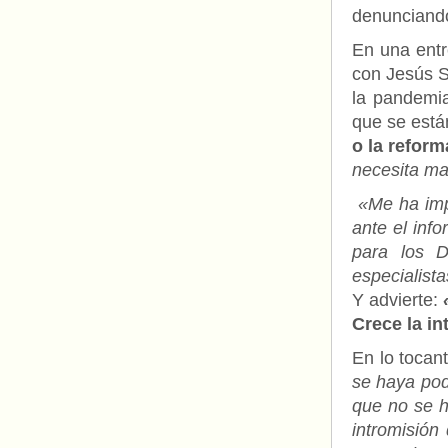
denuncian
En una entr
con Jesús Sa
la pandemia
que se está
o la reform
necesita ma
«Me ha imp
ante el inf
para los D
especialist
Y advierte:
Crece la in
En lo tocant
se haya pod
que no se h
intromisión