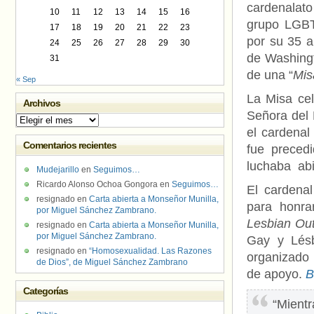
cardenalato
10
11
12
13
14
15
16
grupo LGBT
17
18
19
20
21
22
23
por su 35 a
24
25
26
27
28
29
30
de Washingto
31
de una “
Mis
« Sep
La Misa cel
Archivos
Señora del
Archivos
el cardenal
Comentarios recientes
fue preced
luchaba abi
Mudejarillo
en
Seguimos…
Ricardo Alonso Ochoa Gongora
en
Seguimos…
El cardena
resignado
en
Carta abierta a Monseñor Munilla,
para honrar
por Miguel Sánchez Zambrano.
Lesbian Out
resignado
en
Carta abierta a Monseñor Munilla,
por Miguel Sánchez Zambrano.
Gay y Lés
resignado
en
“Homosexualidad. Las Razones
organizado
de Dios”, de Miguel Sánchez Zambrano
de apoyo.
B
Categorías
“Mient