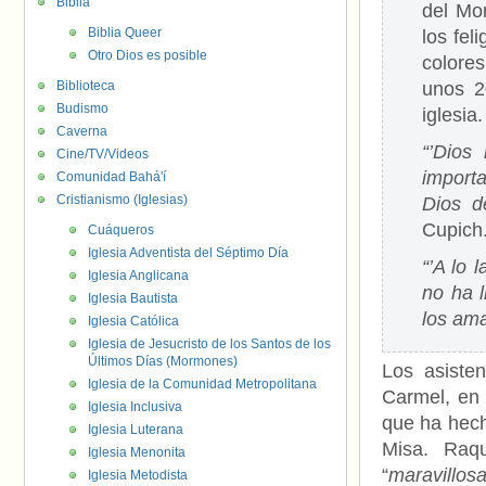
Biblia
del Mo
Biblia Queer
los fel
Otro Dios es posible
colore
Biblioteca
unos 2
Budismo
iglesia
Caverna
“’Dios
Cine/TV/Videos
import
Comunidad Bahá'í
Cristianismo (Iglesias)
Dios d
Cupich. 
Cuáqueros
Iglesia Adventista del Séptimo Día
“’A lo 
Iglesia Anglicana
no ha 
Iglesia Bautista
los ama
Iglesia Católica
Iglesia de Jesucristo de los Santos de los
Últimos Días (Mormones)
Los asiste
Iglesia de la Comunidad Metropolitana
Carmel, en 
Iglesia Inclusiva
que ha hech
Iglesia Luterana
Misa. Raq
Iglesia Menonita
“
maravillos
Iglesia Metodista