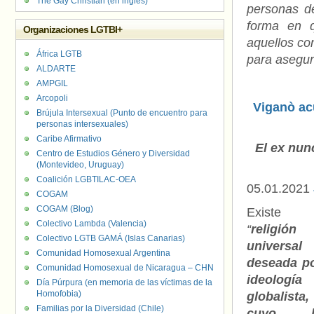
The Gay Christian (en inglés)
personas d
forma en 
Organizaciones LGTBI+
aquellos co
África LGTB
para asegur
ALDARTE
AMPGIL
Arcopoli
Viganò ac
Brújula Intersexual (Punto de encuentro para
personas intersexuales)
Caribe Afirmativo
El ex nun
Centro de Estudios Género y Diversidad
(Montevideo, Uruguay)
Coalición LGBTILAC-OEA
05.01.2021
COGAM
COGAM (Blog)
Existe 
Colectivo Lambda (Valencia)
“
religión
Colectivo LGTB GAMÁ (Islas Canarias)
universal
Comunidad Homosexual Argentina
deseada po
Comunidad Homosexual de Nicaragua – CHN
ideología
Día Púrpura (en memoria de las víctimas de la
Homofobia)
globalista,
Familias por la Diversidad (Chile)
cuyo lí