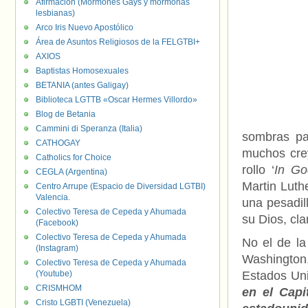
Afirmación (Mormones Gays y mormonas
lesbianas)
Arco Iris Nuevo Apostólico
Área de Asuntos Religiosos de la FELGTBI+
AXIOS
Baptistas Homosexuales
BETANIA (antes Galigay)
Biblioteca LGTTB «Oscar Hermes Villordo»
Blog de Betania
Cammini di Speranza (Italia)
sombras pa
CATHOGAY
muchos cre
Catholics for Choice
rollo ‘
In Go
CEGLA (Argentina)
Martin Luth
Centro Arrupe (Espacio de Diversidad LGTBI)
Valencia.
una pesadil
Colectivo Teresa de Cepeda y Ahumada
su Dios, cla
(Facebook)
Colectivo Teresa de Cepeda y Ahumada
No el de la
(Instagram)
Washington
Colectivo Teresa de Cepeda y Ahumada
(Youtube)
Estados Un
CRISMHOM
en el Capi
Cristo LGBTI (Venezuela)