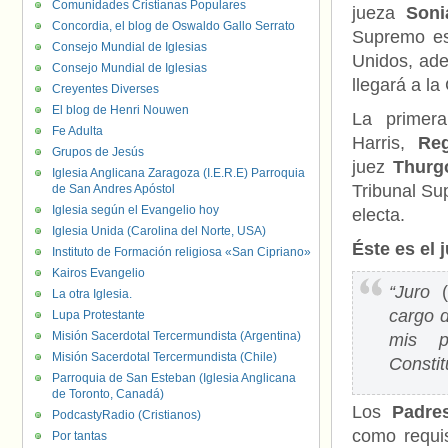
Comunidades Cristianas Populares
jueza
Soni
Concordia, el blog de Oswaldo Gallo Serrato
Supremo es
Consejo Mundial de Iglesias
Unidos, ade
Consejo Mundial de Iglesias
llegará a l
Creyentes Diverses
El blog de Henri Nouwen
La primer
Fe Adulta
Harris,
Re
Grupos de Jesús
juez
Thurg
Iglesia Anglicana Zaragoza (I.E.R.E) Parroquia
Tribunal Su
de San Andres Apóstol
Iglesia según el Evangelio hoy
electa.
Iglesia Unida (Carolina del Norte, USA)
Éste es el
Instituto de Formación religiosa «San Cipriano»
Kairos Evangelio
“Juro
(
La otra Iglesia.
cargo 
Lupa Protestante
Misión Sacerdotal Tercermundista (Argentina)
mis po
Misión Sacerdotal Tercermundista (Chile)
Constit
Parroquia de San Esteban (Iglesia Anglicana
de Toronto, Canadá)
Los
Padre
PodcastyRadio (Cristianos)
como requi
Por tantas