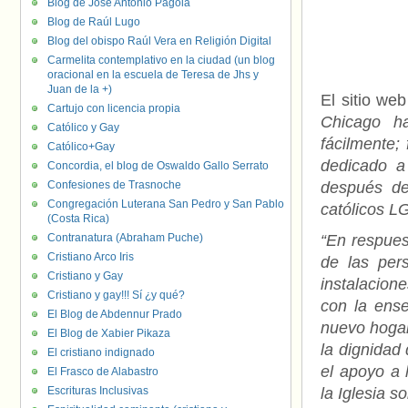
Blog de José Antonio Pagola
Blog de Raúl Lugo
Blog del obispo Raúl Vera en Religión Digital
Carmelita contemplativo en la ciudad (un blog
oracional en la escuela de Teresa de Jhs y
Juan de la +)
El sitio we
Cartujo con licencia propia
Chicago h
Católico y Gay
fácilmente;
Católico+Gay
dedicado a 
Concordia, el blog de Oswaldo Gallo Serrato
Confesiones de Trasnoche
después de
Congregación Luterana San Pedro y San Pablo
católicos L
(Costa Rica)
Contranatura (Abraham Puche)
“En respues
Cristiano Arco Iris
de las per
Cristiano y Gay
instalacion
Cristiano y gay!!! Sí ¿y qué?
con la ense
El Blog de Abdennur Prado
nuevo hogar
El Blog de Xabier Pikaza
la dignidad 
El cristiano indignado
el apoyo a 
El Frasco de Alabastro
Escrituras Inclusivas
la Iglesia s