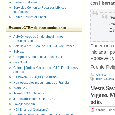
Redes Cristianas
con
liberta
Servicios Koinonia (Recursos bíblicos-
teológicos)
“N
United Church of Christ
ca
Enlaces LGTBI+ de otras confesiones
Es
AMHO ( Asociación de Musulmanes
Homosexuales)
Poner una m
Beit Haverim – Groupe Juif LGTB de France
iniciada p
BuHozen
Congreso Mundial de Judíos LGBT
Roosevelt y
Gay Spirit
Fuente Relig
Guimel | Judíos Mexicanos LGTB, Familiares y
Amigos
General
Hamakom LGBTQI+ (Judaísmo)
Biblia
,
Catedral
Homosexuales musulmanes de Francia
Católica
,
Joe B
‘Jesus Save
Bannon
,
Thurg
Islam Gay
Jewish LGBT Network
Viganò, Mu
Judíos argentinos GLBT (JAG)
odio.
Lovejihadspain
NCI Emanuel (Judaísmo)
sábado, 9 de e