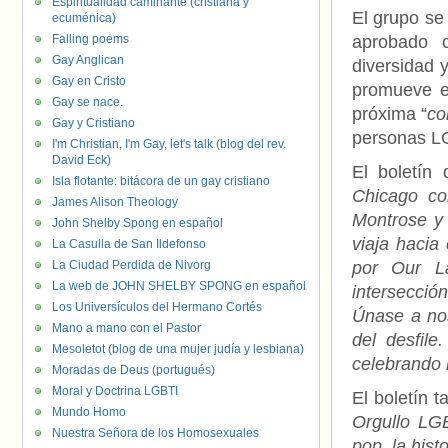
Espiritualidad caminante (cristiana y
El grupo se 
ecuménica)
Falling poems
aprobado c
Gay Anglican
diversidad 
Gay en Cristo
promueve el
Gay se nace.
próxima “
co
Gay y Cristiano
personas LG
I'm Christian, I'm Gay, let's talk (blog del rev.
David Eck)
El boletín
Isla flotante: bitácora de un gay cristiano
Chicago co
James Alison Theology
Montrose y 
John Shelby Spong en español
viaja hacia
La Casulla de San Ildefonso
La Ciudad Perdida de Nivorg
por Our L
La web de JOHN SHELBY SPONG en español
intersecci
Los Universículos del Hermano Cortés
Únase a nos
Mano a mano con el Pastor
del desfil
Mesoletot (blog de una mujer judía y lesbiana)
celebrando l
Moradas de Deus (portugués)
Moral y Doctrina LGBTI
El boletín 
Mundo Homo
Orgullo LGB
Nuestra Señora de los Homosexuales
pop, la his