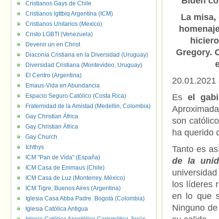
Biden con
Cristianos Gays de Chile
Cristianos lgttbiq Argentina (ICM)
La misa, 
Cristianos Unitarios (Mexico)
homenajea
Cristo LGBTI (Venezuela)
hicier
Devenir un en Christ
Gregory. 
Diaconía Cristiana en la Diversidad (Uruguay)
Diversidad Cristiana (Montevideo, Uruguay)
El Centro (Argentina)
20.01.2021
Emaus-Vida en Abundancia
Espacio Seguro Católico (Costa Rica)
Es
el gab
Fraternidad de la Amistad (Medellin, Colombia)
Aproximada
Gay Christian África
son católic
Gay Christian África
ha querido 
Gay Church
Ichthys
Tanto es a
ICM "Pan de Vida" (España)
de la unid
ICM Casa de Emmaus (Chile)
universidad 
ICM Casa de Luz (Monterrey, México)
los líderes
ICM Tigre, Buenos Aires (Argentina)
en lo que 
Iglesia Casa Abba Padre. Bogotá (Colombia)
Ninguno de 
Iglesia Católica Antigua