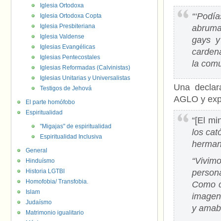
Iglesia Ortodoxa
“‘Podí
Iglesia Ortodoxa Copta
Iglesia Presbiteriana
abruma
Iglesia Valdense
gays y
Iglesias Evangélicas
cardena
Iglesias Pentecostales
la comu
Iglesias Reformadas (Calvinistas)
Iglesias Unitarias y Universalistas
Una declar
Testigos de Jehová
AGLO y expl
El parte homófobo
Espiritualidad
“[El mi
"Migajas" de espiritualidad
los cat
Espiritualidad Inclusiva
herman
General
“Vivimo
Hinduísmo
Historia LGTBI
person
Homofobia/ Transfobia.
Como c
Islam
imagen
Judaísmo
y amabi
Matrimonio igualitario