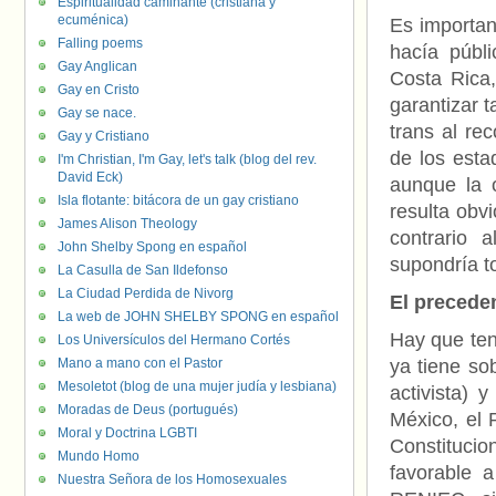
Espiritualidad caminante (cristiana y
ecuménica)
Es importan
Falling poems
hacía públ
Gay Anglican
Costa Rica,
Gay en Cristo
garantizar t
Gay se nace.
trans al re
Gay y Cristiano
de los esta
I'm Christian, I'm Gay, let's talk (blog del rev.
David Eck)
aunque la 
Isla flotante: bitácora de un gay cristiano
resulta obv
James Alison Theology
contrario 
John Shelby Spong en español
supondría t
La Casulla de San Ildefonso
La Ciudad Perdida de Nivorg
El precede
La web de JOHN SHELBY SPONG en español
Hay que ten
Los Universículos del Hermano Cortés
Mano a mano con el Pastor
ya tiene so
Mesoletot (blog de una mujer judía y lesbiana)
activista) 
Moradas de Deus (portugués)
México, el 
Moral y Doctrina LGBTI
Constitucio
Mundo Homo
favorable 
Nuestra Señora de los Homosexuales