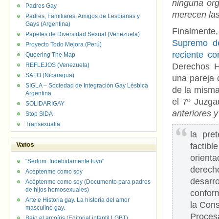
ninguna org
Padres Gay
merecen la
Padres, Familiares, Amigos de Lesbianas y
Gays (Argentina)
Finalmente,
Papeles de Diversidad Sexual (Venezuela)
Supremo de
Proyecto Todo Mejora (Perú)
reciente c
Queering The Map
REFLEJOS (Venezuela)
Derechos H
SAFO (Nicaragua)
una pareja 
SIGLA – Sociedad de Integración Gay Lésbica
de la misma
Argentina
el 7º Juzga
SOLIDARIGAY
anteriores 
Stop SIDA
Transexualia
la pre
Varios
factibl
orient
"Sedom. Indebidamente tuyo"
derecho
Acéptenme como soy
desarr
Acéptenme como soy (Documento para padres
de hijos homosexuales)
conform
Arte e Historia gay. La historia del amor
la Cons
masculino gay.
Procesa
Bajo el arcoíris (Editorial infantil LGBT).