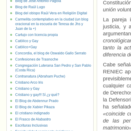
Blog de José Antonio Pagola
Constitució
Blog de Raúl Lugo
unión volun
Blog del obispo Raúl Vera en Religión Digital
La pareja 
Carmelita contemplativo en la ciudad (un blog
oracional en la escuela de Teresa de Jhs y
justicia, y
Juan de la +)
argument
Cartujo con licencia propia
cronológica
Católico y Gay
tanto la ac
Católico+Gay
Concordia, el blog de Oswaldo Gallo Serrato
diferencia 
Confesiones de Trasnoche
Cabe señala
Congregación Luterana San Pedro y San Pablo
(Costa Rica)
RENIEC apel
Contranatura (Abraham Puche)
previsiblem
Cristiano Arco Iris
cualquier c
Cristiano y Gay
de Derechos
Cristiano y gay!!! Sí ¿y qué?
la Defensor
El Blog de Abdennur Prado
ha señalado
El Blog de Xabier Pikaza
«coincide c
El cristiano indignado
El Frasco de Alabastro
de las per
Escrituras Inclusivas
matrimonio»