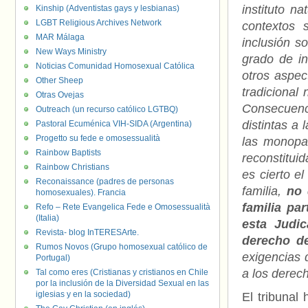
instituto n
Kinship (Adventistas gays y lesbianas)
LGBT Religious Archives Network
contextos 
MAR Málaga
inclusión so
New Ways Ministry
grado de in
Noticias Comunidad Homosexual Católica
otros aspec
Other Sheep
tradicional 
Otras Ovejas
Consecuenci
Outreach (un recurso católico LGTBQ)
distintas a 
Pastoral Ecuménica VIH-SIDA (Argentina)
Progetto su fede e omosessualità
las monopa
Rainbow Baptists
reconstitui
Rainbow Christians
es cierto e
Reconaissance (padres de personas
familia,
no 
homosexuales). Francia
familia pa
Refo – Rete Evangelica Fede e Omosessualità
(Italia)
esta Judi
Revista- blog InTERESArte.
derecho de
Rumos Novos (Grupo homosexual católico de
exigencias 
Portugal)
a los derec
Tal como eres (Cristianas y cristianos en Chile
por la inclusión de la Diversidad Sexual en las
iglesias y en la sociedad)
El tribunal