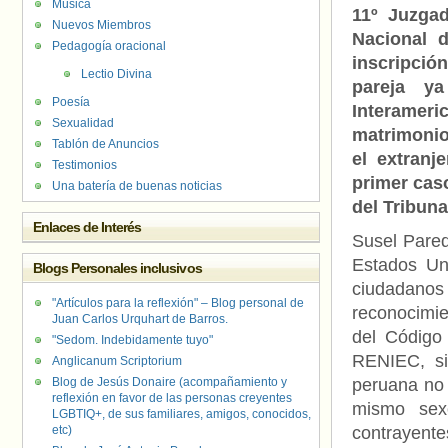
Música
11º Juzga
Nuevos Miembros
Nacional d
Pedagogía oracional
inscripción
Lectio Divina
pareja y
Poesía
Interamer
Sexualidad
matrimonio
Tablón de Anuncios
el extranj
Testimonios
primer cas
Una batería de buenas noticias
del Tribuna
Enlaces de Interés
Susel Pared
Estados Un
Blogs Personales inclusivos
ciudadano
"Artículos para la reflexión" – Blog personal de
reconocimie
Juan Carlos Urquhart de Barros.
del Código 
"Sedom. Indebidamente tuyo"
RENIEC, si
Anglicanum Scriptorium
Blog de Jesús Donaire (acompañamiento y
peruana no 
reflexión en favor de las personas creyentes
mismo sex
LGBTIQ+, de sus familiares, amigos, conocidos,
etc)
contrayent