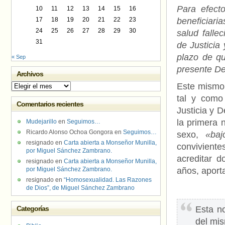
Para efect
10
11
12
13
14
15
16
17
18
19
20
21
22
23
beneficiari
24
25
26
27
28
29
30
salud falle
31
de Justicia
plazo de qu
« Sep
presente D
Archivos
Este mismo
Archivos
tal y como
Comentarios recientes
Justicia y 
la primera 
Mudejarillo
en
Seguimos…
Ricardo Alonso Ochoa Gongora
en
Seguimos…
sexo,
«baj
resignado
en
Carta abierta a Monseñor Munilla,
convivient
por Miguel Sánchez Zambrano.
acreditar 
resignado
en
Carta abierta a Monseñor Munilla,
por Miguel Sánchez Zambrano.
años, aport
resignado
en
“Homosexualidad. Las Razones
de Dios”, de Miguel Sánchez Zambrano
Categorías
Esta n
del mis