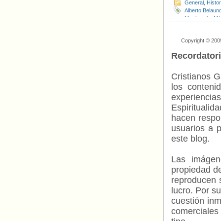
General
,
Histo
Alberto Belaun
Matrimonio
,
Mé
Constitucional
Copyright © 200
Recordator
Cristianos G
los contenid
experienci
Espiritualid
hacen respo
usuarios a p
este blog.
Las imágene
propiedad de
reproducen s
lucro. Por s
cuestión inm
comerciales 