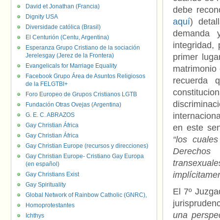
David et Jonathan (Francia)
debe recon
Dignity USA
aquí
) deta
Diversidade católica (Brasil)
demanda y
El Centurión (Centu, Argentina)
integridad,
Esperanza Grupo Cristiano de la sociación
Jerelesgay (Jerez de la Frontera)
primer luga
Evangelicals for Marriage Equality
matrimonio
Facebook Grupo Área de Asuntos Religiosos
recuerda 
de la FELGTBI+
constitucion
Foro Europeo de Grupos Cristianos LGTB
discriminac
Fundación Otras Ovejas (Argentina)
internacion
G. E. C. ABRAZOS
Gay Christian África
en este sen
Gay Christian África
“los cuales
Gay Christian Europe (recursos y direcciones)
Derechos 
Gay Christian Europe- Cristiano Gay Europa
transexual
(en español)
implícitame
Gay Christians Exist
Gay Spirituality
El 7º Juzga
Global Network of Rainbow Catholic (GNRC),
jurispruden
Homoprotestantes
una perspec
Ichthys