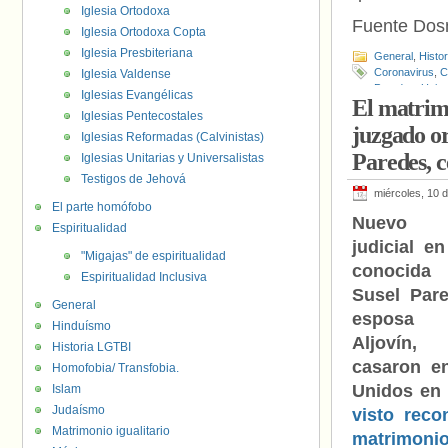
Iglesia Ortodoxa
Fuente Do
Iglesia Ortodoxa Copta
Iglesia Presbiteriana
General
,
Histo
Coronavirus
,
C
Iglesia Valdense
Paredes
,
Union
Iglesias Evangélicas
El matrimo
Iglesias Pentecostales
juzgado or
Iglesias Reformadas (Calvinistas)
Paredes, 
Iglesias Unitarias y Universalistas
Testigos de Jehová
miércoles, 10 d
El parte homófobo
Nuevo 
Espiritualidad
judicial e
"Migajas" de espiritualidad
conocida 
Espiritualidad Inclusiva
Susel Par
General
esposa
Hinduísmo
Aljovín,
Historia LGTBI
casaron e
Homofobia/ Transfobia.
Unidos en
Islam
Judaísmo
visto reco
Matrimonio igualitario
matrimoni