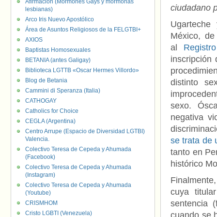
Afirmación (Mormones Gays y mormonas
ciudadano 
lesbianas)
Arco Iris Nuevo Apostólico
Ugarteche 
Área de Asuntos Religiosos de la FELGTBI+
México, de
AXIOS
al
Registr
Baptistas Homosexuales
inscripción
BETANIA (antes Galigay)
procedimie
Biblioteca LGTTB «Oscar Hermes Villordo»
Blog de Betania
distinto s
Cammini di Speranza (Italia)
improcedent
CATHOGAY
sexo. Ósca
Catholics for Choice
negativa vi
CEGLA (Argentina)
discriminac
Centro Arrupe (Espacio de Diversidad LGTBI)
Valencia.
se trata de
Colectivo Teresa de Cepeda y Ahumada
tanto en Pe
(Facebook)
histórico 
Colectivo Teresa de Cepeda y Ahumada
(Instagram)
Finalmente,
Colectivo Teresa de Cepeda y Ahumada
cuya titul
(Youtube)
sentencia 
CRISMHOM
Cristo LGBTI (Venezuela)
cuando se h