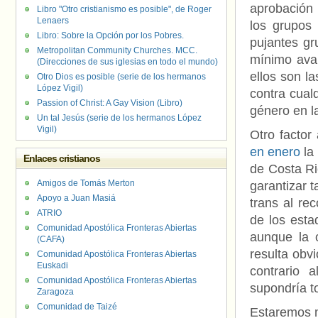
aprobación 
Libro "Otro cristianismo es posible", de Roger
Lenaers
los grupos 
Libro: Sobre la Opción por los Pobres.
pujantes gr
Metropolitan Community Churches. MCC.
mínimo ava
(Direcciones de sus iglesias en todo el mundo)
ellos son l
Otro Dios es posible (serie de los hermanos
López Vigil)
contra cual
Passion of Christ: A Gay Vision (Libro)
género en l
Un tal Jesús (serie de los hermanos López
Vigil)
Otro factor
en enero
la
Enlaces cristianos
de Costa Ri
Amigos de Tomás Merton
garantizar t
Apoyo a Juan Masiá
trans al re
ATRIO
de los esta
Comunidad Apostólica Fronteras Abiertas
aunque la 
(CAFA)
resulta obv
Comunidad Apostólica Fronteras Abiertas
Euskadi
contrario 
Comunidad Apostólica Fronteras Abiertas
supondría t
Zaragoza
Comunidad de Taizé
Estaremos m