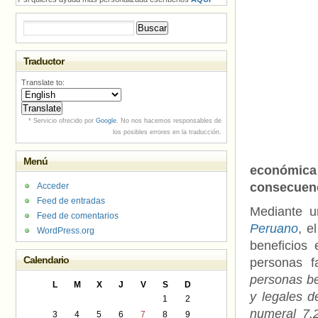
Buscar:
Traductor
Translate to:
* Servicio ofrecido por
Google
. No nos hacemos responsables de
los posibles errores en la traducción.
Menú
económica
consecuenc
Acceder
Feed de entradas
Mediante 
Feed de comentarios
Peruano
, e
WordPress.org
beneficios
Calendario
personas f
personas be
L
M
X
J
V
S
D
y legales d
1
2
numeral 7.
3
4
5
6
7
8
9