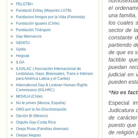
homosexuale
FELGTBI+
el ordenami
Fundació Enllaç (Mayores LGTB)
una familia
Fundacion Amigos por la Vida (Famivida)
los cuales 
Fundación Iguales (Chile)
sector de l
Fundación Triángulo
Gay Marruecos
constante d
GEHITU
partiendo d
Gylda
de que es s
Hegoak
factible qu
ILGA
puedan rec
ILGALAC ( Asociación Internacional de
Lesbianas, Gays, Bisexuales, Trans e Intersex
judicial en
para América Latina y el Caribe)
pueden estar
International Gay & Lesbian Human Rights
Commission (IGLHRC)
“No es fact
MOVILH (Chile)
Especial i
No te prives (Murcia, España)
ONG por la No Discriminación
Judicatura 
Opción Bi (Mexico)
de carácter
Orgullo Gay-Costa Rica
puesto que 
Oveja Rosa (Familias diversas)
de religión 
Ovejas Negras