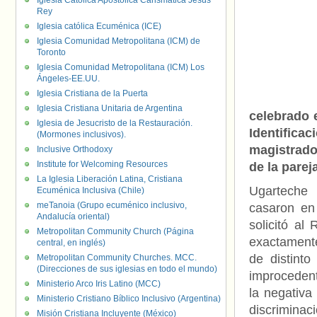
Iglesia Católica Apostólica Carismática Jesús
Rey
Iglesia católica Ecuménica (ICE)
Iglesia Comunidad Metropolitana (ICM) de
Toronto
Iglesia Comunidad Metropolitana (ICM) Los
Ángeles-EE.UU.
Iglesia Cristiana de la Puerta
Iglesia Cristiana Unitaria de Argentina
celebrado 
Iglesia de Jesucristo de la Restauración.
Identifica
(Mormones inclusivos).
magistrado
Inclusive Orthodoxy
Institute for Welcoming Resources
de la pareja
La Iglesia Liberación Latina, Cristiana
Ugarteche 
Ecuménica Inclusiva (Chile)
meTanoia (Grupo ecuménico inclusivo,
casaron en
Andalucía oriental)
solicitó al
Metropolitan Community Church (Página
exactamente
central, en inglés)
de distint
Metropolitan Community Churches. MCC.
(Direcciones de sus iglesias en todo el mundo)
improcedent
Ministerio Arco Iris Latino (MCC)
la negativa
Ministerio Cristiano Bíblico Inclusivo (Argentina)
discrimina
Misión Cristiana Incluyente (México)