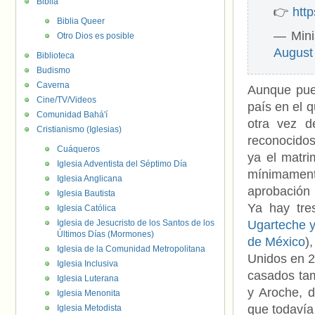
Biblia
👉
htt
Biblia Queer
— Mini
Otro Dios es posible
August
Biblioteca
Budismo
Caverna
Aunque pue
Cine/TV/Videos
país en el 
Comunidad Bahá'í
otra vez d
Cristianismo (Iglesias)
reconocidos
Cuáqueros
ya el matri
Iglesia Adventista del Séptimo Día
mínimament
Iglesia Anglicana
aprobación 
Iglesia Bautista
Ya hay tres
Iglesia Católica
Iglesia de Jesucristo de los Santos de los
Ugarteche y
Últimos Días (Mormones)
de México
)
Iglesia de la Comunidad Metropolitana
Unidos en 
Iglesia Inclusiva
casados ta
Iglesia Luterana
y Aroche, d
Iglesia Menonita
que todavía
Iglesia Metodista