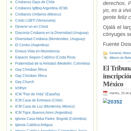
Cristianos Gays de Chile
derechos. P
Cristianos lgttbiq Argentina (ICM)
yo, es a viv
Cristianos Unitarios (Mexico)
gente feliz
Cristo LGBTI (Venezuela)
Ojalá el la
Devenir un en Christ
Diaconía Cristiana en la Diversidad (Uruguay)
cónyuges se
Diversidad Cristiana (Montevideo, Uruguay)
Fuente Do
El Centro (Argentina)
Emaus-Vida en Abundancia
General
,
Histo
Espacio Seguro Católico (Costa Rica)
Alberto de Bel
Homofobia
,
LG
Fraternidad de la Amistad (Medellin, Colombia)
El Tribuna
Constitucional
Gay Christian África
inscripci
Gay Christian África
Gay Church
México
Ichthys
martes, 26 de 
ICM "Pan de Vida" (España)
ICM Casa de Emmaus (Chile)
ICM Casa de Luz (Monterrey, México)
ICM Tigre, Buenos Aires (Argentina)
Iglesia Casa Abba Padre. Bogotá (Colombia)
Iglesia Católica Antigua