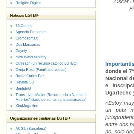
Óscar U
Religión Digital
F
Noticias LGTBI+
76 Crimes
Agencia Presentes
CromosomaX
Dos Manzanas
Gayety
New Ways Ministry
Importantí
Outreach (un recurso católico LGTBQ)
Oveja Rosa (Familias diversas)
donde el 7
Radio Carlos Paz
Nacional de
Revista GQ
e inscrip
SentidoG
Ugarteche 
Trans Lives Matter (Recordando a Nuestros
Muertos/listado personas trans asesinadas)
«Estoy muy
XtraMagazine
un país m
jurispruden
Organizaciones cristianas LGTBI+
entre dos 
ACGIL (Barcelona)
no, solo de