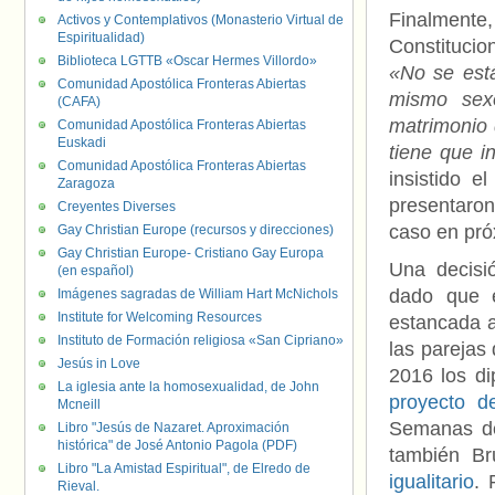
Finalmente
Activos y Contemplativos (Monasterio Virtual de
Espiritualidad)
Constitucio
Biblioteca LGTTB «Oscar Hermes Villordo»
«No se está
Comunidad Apostólica Fronteras Abiertas
mismo sex
(CAFA)
matrimonio 
Comunidad Apostólica Fronteras Abiertas
Euskadi
tiene que i
Comunidad Apostólica Fronteras Abiertas
insistido e
Zaragoza
presentaron 
Creyentes Diverses
caso en pr
Gay Christian Europe (recursos y direcciones)
Gay Christian Europe- Cristiano Gay Europa
Una decisi
(en español)
dado que 
Imágenes sagradas de William Hart McNichols
Institute for Welcoming Resources
estancada a
Instituto de Formación religiosa «San Cipriano»
las parejas
Jesús in Love
2016 los di
La iglesia ante la homosexualidad, de John
proyecto d
Mcneill
Semanas de
Libro "Jesús de Nazaret. Aproximación
histórica" de José Antonio Pagola (PDF)
también Br
Libro "La Amistad Espiritual", de Elredo de
igualitario
. 
Rieval.