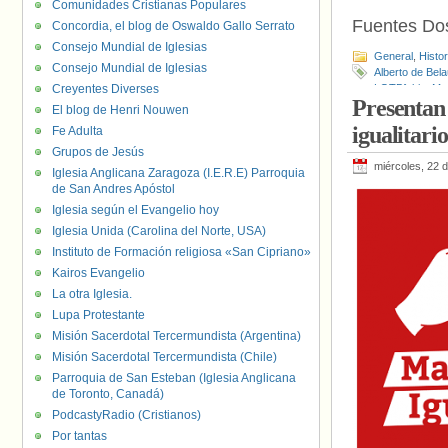
Comunidades Cristianas Populares
Fuentes D
Concordia, el blog de Oswaldo Gallo Serrato
Consejo Mundial de Iglesias
General
,
Histo
Consejo Mundial de Iglesias
Alberto de Bel
Creyentes Diverses
LGTBfobia
,
Mat
Presentan 
El blog de Henri Nouwen
igualitari
Fe Adulta
Grupos de Jesús
miércoles, 22 
Iglesia Anglicana Zaragoza (I.E.R.E) Parroquia
de San Andres Apóstol
Iglesia según el Evangelio hoy
Iglesia Unida (Carolina del Norte, USA)
Instituto de Formación religiosa «San Cipriano»
Kairos Evangelio
La otra Iglesia.
Lupa Protestante
Misión Sacerdotal Tercermundista (Argentina)
Misión Sacerdotal Tercermundista (Chile)
Parroquia de San Esteban (Iglesia Anglicana
de Toronto, Canadá)
PodcastyRadio (Cristianos)
Por tantas