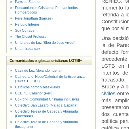
RENIEC, si
Pays de Zabulon
momento la 
Pensamientos Cristianos-Pensamientos
Homoeróticos
referida a l
Père Jonathan (francés)
Constitucio
Refugio Interior
que por el 
Soy Cofrade
The Closet Professor
Una decisió
Umbrales de Luz (Blog de José Arregi)
la de Pared
Una mirada gay
defecto fo
precedente
Comunidades e Iglesias cristianas LGTBI+
LGTB en Pe
Casa de Luz (dejando huella)
intentos d
Cathedral of Hope/Catedral de la Esperanza
fracasado.
(Texas, EE.UU.)
Bruce y Al
Católicos homo y bisexuales
civiles
entre
CCEI "El Camino" (Perú)
Co-libr-í (Comunidad Cristiana inclusiva)
más amplio
Colectivo San Lázaro (Málaga, España)
presentaro
Colectivo Teresa de Cepeda y Ahumada
dos cuenta
(Facebook)
política per
Colectivo Teresa de Cepeda y Ahumada
(Instagram)
católica co