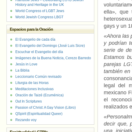
Rainbow Jews – Celebrating LGTB Jewish
voluntaria
History and Heritage in the UK
World Congress of LGBT Jews
ella», que
World Jewish Congress LBGT
heterosexua
gays y un 1
Espacios para la Oración
«Ahora las 
El Evangelio de cada día
y podrían t
El Evangelio del Domingo (José Luis Sicre)
serie de de
Escuchar el Evangelio del día
Estamos bu
Imágenes de la Buena Noticia, Cerezo Barredo
parejas LGT
Jesús in Love
La Biblia
también en 
Leccionario Común revisado
consonancia
Liturgia de las Horas
legal del 
Meditaciones Inclusivas
mexicano Fi
Oración de Taizé (Ecuménica)
el reconoc
Out In Scriptures
realizados e
Passion of Christ: A Gay Vision (Libro)
QSpirit (Espiritualidad Queer)
«Personalm
Rezando voy
decir que, 
una inicia