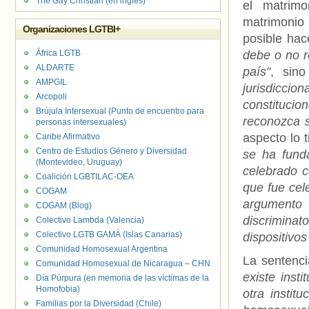
The Gay Christian (en inglés)
el matrimo
matrimonio
Organizaciones LGTBI+
posible hac
África LGTB
debe o no r
ALDARTE
país”
, sin
AMPGIL
jurisdiccio
Arcopoli
constitucion
Brújula Intersexual (Punto de encuentro para
reconozca s
personas intersexuales)
aspecto lo 
Caribe Afirmativo
Centro de Estudios Género y Diversidad
se ha fund
(Montevideo, Uruguay)
celebrado c
Coalición LGBTILAC-OEA
que fue cel
COGAM
argumento 
COGAM (Blog)
discriminato
Colectivo Lambda (Valencia)
Colectivo LGTB GAMÁ (Islas Canarias)
dispositivos
Comunidad Homosexual Argentina
La sentenc
Comunidad Homosexual de Nicaragua – CHN
existe inst
Día Púrpura (en memoria de las víctimas de la
Homofobia)
otra instit
Familias por la Diversidad (Chile)