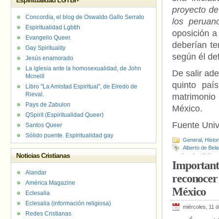
Espiritualidad LGTBI+
proyecto de
Concordia, el blog de Oswaldo Gallo Serrato
los peruan
Espiritualidad Lgbtih
oposición a
Evangelio Queer.
deberían te
Gay Spirituality
según él def
Jesús enamorado
La iglesia ante la homosexualidad, de John
De salir ade
Mcneill
quinto paí
Libro "La Amistad Espiritual", de Elredo de
Rieval.
matrimonio
Pays de Zabulon
México.
QSpirit (Espiritualidad Queer)
Fuente Uni
Santos Queer
Sólido puente. Espiritualidad gay
General
,
Histo
Alberto de Bel
Noticias Cristianas
Lombardi
,
Hora
Important
Matrimonio Igua
Alandar
reconocer
América Magazine
México
Eclesalia
Eclesalia (información religiosa)
miércoles, 11 
Redes Cristianas