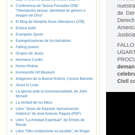
nuestra
Conferencia de Teresa Forcades OSB:
“Orientación sexual, identidad de género e
de Der
imagen de Dios” .
Derech
El Blog de Nimphie Knox (literatura LGTB)
Americ
Enlace judío
Justici
Evangelio Queer.
Evangelizadoras de los Apóstoles
FALLO
Falling poems
UGAR
Grupos de Jesús
PROCU
Hermano Cortés
demand
Homo History
Homoerotic Art Museum
celebr
Imágenes de la Buena Noticia, Cerezo Barredo
Civil 
Jesús in Love
La iglesia ante la homosexualidad, de John
Mcneill
La verdad de los kikos
Libro "Jesús de Nazaret. Aproximación
histórica" de José Antonio Pagola (PDF)
Libro "La Amistad Espiritual", de Elredo de
Rieval.
Libro "Otro cristianismo es posible", de Roger