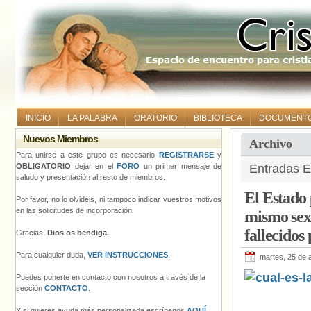
INICIO
LA PALABRA
ORATORIO
BIBLIOTECA
DOCUMENT
Nuevos Miembros
Archivo
Para unirse a este grupo es necesario
REGISTRARSE
y
OBLIGATORIO
dejar en el
FORO
un primer mensaje de
Entradas E
saludo y presentación al resto de miembros.
El Estado 
Por favor, no lo olvidéis, ni tampoco indicar vuestros motivos
en las solicitudes de incorporación.
mismo sexo
fallecido
Gracias.
Dios os bendiga.
Para cualquier duda,
VER INSTRUCCIONES
.
martes, 25 de 
Puedes ponerte en contacto con nosotros a través de la
sección
CONTACTO
.
Y si quieres ayuda más personalizada escríbenos
AQUÍ