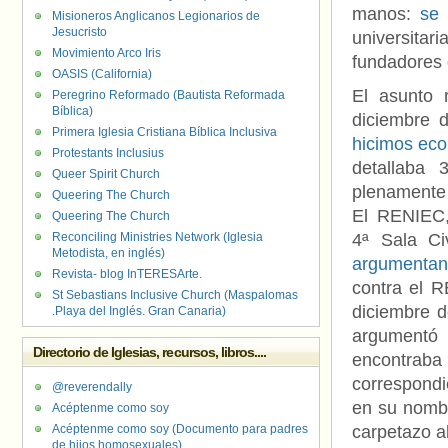
manos:
se 
Misioneros Anglicanos Legionarios de
Jesucristo
universitar
Movimiento Arco Iris
fundadores 
OASIS (California)
El asunto 
Peregrino Reformado (Bautista Reformada
Bíblica)
diciembre 
Primera Iglesia Cristiana Bíblica Inclusiva
hicimos ec
Protestants Inclusius
detallaba
Queer Spirit Church
plenamente 
Queering The Church
El RENIEC,
Queering The Church
Reconciling Ministries Network (Iglesia
4ª Sala Ci
Metodista, en inglés)
argumentan
Revista- blog InTERESArte.
contra el R
St Sebastians Inclusive Church (Maspalomas
diciembre d
.Playa del Inglés. Gran Canaria)
argumentó
Directorio de Iglesias, recursos, libros....
encontraba 
correspondi
@reverendally
en su nombr
Acéptenme como soy
Acéptenme como soy (Documento para padres
carpetazo a
de hijos homosexuales)