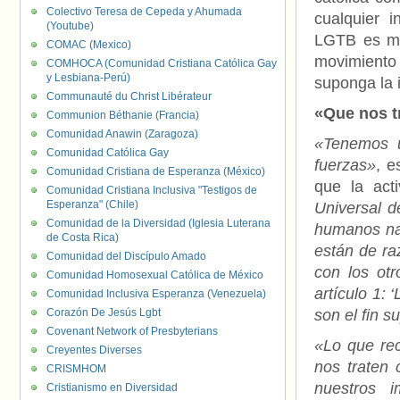
Colectivo Teresa de Cepeda y Ahumada
cualquier 
(Youtube)
LGTB es muy
COMAC (Mexico)
movimiento 
COMHOCA (Comunidad Cristiana Católica Gay
y Lesbiana-Perú)
suponga la 
Communauté du Christ Libérateur
«Que nos t
Communion Béthanie (Francia)
Comunidad Anawin (Zaragoza)
«Tenemos u
Comunidad Católica Gay
fuerzas»
, e
Comunidad Cristiana de Esperanza (México)
que la acti
Comunidad Cristiana Inclusiva "Testigos de
Esperanza" (Chile)
Universal d
Comunidad de la Diversidad (Iglesia Luterana
humanos nac
de Costa Rica)
están de ra
Comunidad del Discípulo Amado
con los otr
Comunidad Homosexual Católica de México
artículo 1:
Comunidad Inclusiva Esperanza (Venezuela)
Corazón De Jesús Lgbt
son el fin 
Covenant Network of Presbyterians
«Lo que re
Creyentes Diverses
nos traten
CRISMHOM
nuestros 
Cristianismo en Diversidad