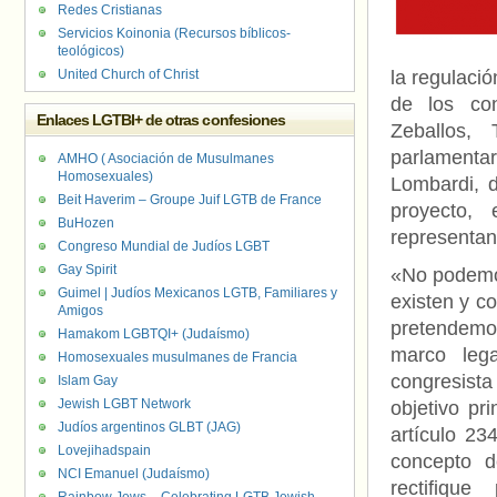
Redes Cristianas
Servicios Koinonia (Recursos bíblicos-
teológicos)
United Church of Christ
la regulació
de los con
Enlaces LGTBI+ de otras confesiones
Zeballos,
parlamenta
AMHO ( Asociación de Musulmanes
Homosexuales)
Lombardi,
Beit Haverim – Groupe Juif LGTB de France
proyecto,
BuHozen
representan
Congreso Mundial de Judíos LGBT
Gay Spirit
«No podemos
Guimel | Judíos Mexicanos LGTB, Familiares y
existen y c
Amigos
pretendemos
Hamakom LGBTQI+ (Judaísmo)
marco lega
Homosexuales musulmanes de Francia
congresist
Islam Gay
Jewish LGBT Network
objetivo pr
Judíos argentinos GLBT (JAG)
artículo 23
Lovejihadspain
concepto d
NCI Emanuel (Judaísmo)
rectifiqu