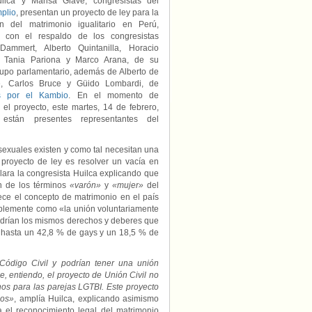
uilca y Marisa Glave, congresistas del
igualitario
plio
, presentan un proyecto de ley para la
en
ón del matrimonio igualitario en Perú,
Perú
 con el respaldo de los congresistas
ammert, Alberto Quintanilla, Horacio
, Tania Pariona y Marco Arana, de su
upo parlamentario, además de Alberto de
e, Carlos Bruce y Güido Lombardi, de
s por el Kambio
. En el momento de
 el proyecto, este martes, 14 de febrero,
 están presentes representantes del
exuales existen y como tal necesitan una
 proyecto de ley es resolver un vacía en
lara la congresista Huilca explicando que
ón de los términos
«varón»
y
«mujer»
del
ece el concepto de matrimonio en el país
implemente como «la unión voluntariamente
ndrían los mismos derechos y deberes que
 hasta un 42,8 % de gays y un 18,5 % de
Código Civil y podrían tener una unión
, entiendo, el proyecto de Unión Civil no
os para las parejas LGTBI. Este proyecto
dos»
, amplía Huilca, explicando asimismo
 el reconocimiento legal del matrimonio