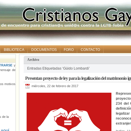
BIBLIOTECA
DOCUMENTOS
FORO
CONTACTO
Archivo
TRARSE
y
Entradas Etiquetadas ‘Güido Lombardi’
ensaje de
Presentan proyecto de ley para la legalización del matrimonio ig
tros motivos
miércoles, 22 de febrero de 2017
Represen
proyecto 
234 del 
definici
legaliza
 de la
reconoc
extranjer
s
AQUÍ