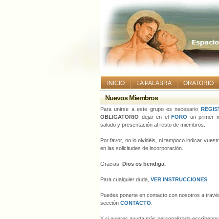
INICIO
LA PALABRA
ORATORIO
Nuevos Miembros
Para unirse a este grupo es necesario
REGIS
OBLIGATORIO
dejar en el
FORO
un primer m
saludo y presentación al resto de miembros.
Por favor, no lo olvidéis, ni tampoco indicar vues
en las solicitudes de incorporación.
Gracias.
Dios os bendiga.
Para cualquier duda,
VER INSTRUCCIONES
.
Puedes ponerte en contacto con nosotros a través
sección
CONTACTO
.
Y si quieres ayuda más personalizada escríbeno