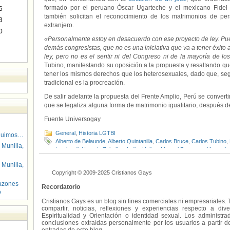
formado por el peruano Óscar Ugarteche y el mexicano Fidel
6
también solicitan el reconocimiento de los matrimonios de pe
3
extranjero.
0
«Personalmente estoy en desacuerdo con ese proyecto de ley. Pue
demás congresistas, que no es una iniciativa que va a tener éxito 
ley, pero no es el sentir ni del Congreso ni de la mayoría de l
Tubino, manifestando su oposición a la propuesta y resaltando que
tener los mismos derechos que los heterosexuales, dado que, segú
tradicional es la procreación.
De salir adelante la propuesta del Frente Amplio, Perú se converti
que se legaliza alguna forma de matrimonio igualitario, después 
Fuente Universogay
General
,
Historia LGTBI
guimos…
Alberto de Belaunde
,
Alberto Quintanilla
,
Carlos Bruce
,
Carlos Tubino
,
 Munilla,
Lombardi
,
Horacio Zeballos
,
Indira Huilca
,
Manuel Dammert
,
Marco Ar
Matrimonio Igualitario Perú
,
México
,
Óscar Ugarteche
,
Perú
,
Peruanos
 Munilla,
Copyright © 2009-2025 Cristianos Gays
azones
Recordatorio
o
Cristianos Gays es un blog sin fines comerciales ni empresariales. 
compartir, noticias, reflexiones y experiencias respecto a 
Espiritualidad y Orientación o identidad sexual. Los administ
conclusiones extraídas personalmente por los usuarios a partir d