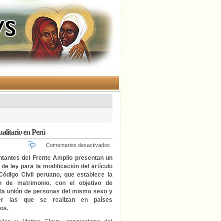
ualitario en Perú
en
Comentarios desactivados
Presentan
tantes del Frente Amplio presentan un
proyecto
de ley para la modificación del artículo
de
Código Civil peruano, que establece la
ley
ón de matrimonio, con el objetivo de
para
r la unión de personas del mismo sexo y
la
er las que se realizan en países
legalización
os.
del
matrimonio