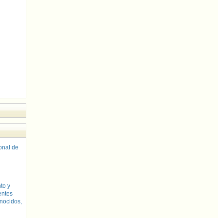
sonal de
to y
entes
nocidos,