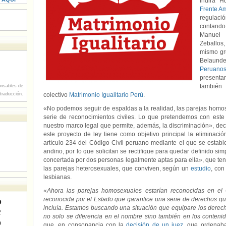
Indira H
Frente Am
regulaci
contando
Manuel D
Zeballos
mismo gr
Belaund
Peruano
presentar
también
nsables de
 traducción.
colectivo
Matrimonio Igualitario Perú
.
«No podemos seguir de espaldas a la realidad, las parejas homos
serie de reconocimientos civiles. Lo que pretendemos con este
nuestro marco legal que permite, además, la discriminación», dec
este proyecto de ley tiene como objetivo principal la eliminaci
artículo 234 del Código Civil peruano mediante el que se establ
andino, por lo que solicitan se rectifique para quedar definido s
concertada por dos personas legalmente aptas para ella», que te
las parejas heterosexuales, que conviven, según un
estudio
, con
lesbianas.
«Ahora las parejas homosexuales estarían reconocidas en el 
reconocida por el Estado que garantice una serie de derechos que
D
incluía. Estamos buscando una situación que equipare los derech
2
no solo se diferencia en el nombre sino también en los conteni
9
que, en consonancia con la
decisión de un juez
, que ordenaba