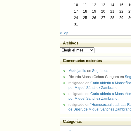
10
11
12
13
14
15
1
17
18
19
20
21
22
2
24
25
26
27
28
29
3
31
« Sep
Archivos
Archivos
Comentarios recientes
Mudejarillo
en
Seguimos…
Ricardo Alonso Ochoa Gongora
en
Se
resignado
en
Carta abierta a Monseñor
por Miguel Sánchez Zambrano.
resignado
en
Carta abierta a Monseñor
por Miguel Sánchez Zambrano.
resignado
en
“Homosexualidad. Las R
de Dios”, de Miguel Sánchez Zambran
Categorías