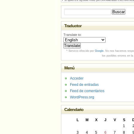
Buscar:
Traductor
Translate to:
* Servicio ofrecido por
Google
. No nos hacemos respo
los posibles errores en la
Menú
Acceder
Feed de entradas
Feed de comentarios
WordPress.org
Calendario
L
M
X
J
V
S
1
3
4
5
6
7
8