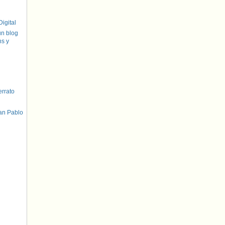
igital
un blog
hs y
errato
an Pablo