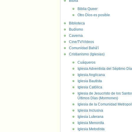
Biblia
Biblia Queer
Otro Dios es posible
Biblioteca
Budismo
Caverna
Cine/TV/Videos
Comunidad Bahá'í
Cristianismo (Iglesias)
Cuáqueros
Iglesia Adventista del Séptimo Día
Iglesia Anglicana
Iglesia Bautista
Iglesia Católica
Iglesia de Jesucristo de los Santo
Últimos Días (Mormones)
Iglesia de la Comunidad Metropol
Iglesia Inclusiva
Iglesia Luterana
Iglesia Menonita
Iglesia Metodista