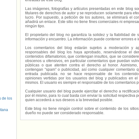
entradas de este blog.
Las imágenes, fotografías y artículos presentadas en este blog s
titulares de derechos de autor y se reproducen solamente para efecto
lucro. Por supuesto, a petición de los autores, se eliminará el 
añadirá un enlace. Este sitio no tiene fines comerciales ni empresa
ningún tipo.
El propietario del blog no garantiza la solidez y la fiabilidad d
información y encuentro. La información puede contener errores e 
Los comentarios del blog estarán sujetos a moderación y a
responsables del blog los haya aprobado, reservándose el der
contenidos difamatorios, que contengan insultos, que se consideren
obscenos u ofensivos, en particular comentarios que puedan vuln
públicas o que atenten contra el derecho al honor. Asimismo,
contengan “spam” o publicidad, así como cualquier comentario q
entrada publicada. no se hace responsable de los contenidos
opiniones vertidas por los usuarios del blog y publicados en el
mismos. El usuario es siempre el responsable de los comentarios p
Cualquier usuario del blog puede ejercitar el derecho a rectifica
por él mismo, para lo cual basta con enviar la solicitud respectiva p
s de los
quien accederá a sus deseos a la brevedad posible.
Este blog no tiene ningún control sobre el contenido de los sitio
itana
dueño no puede ser considerado responsable.