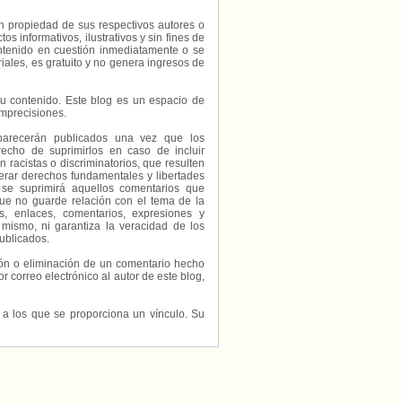
on propiedad de sus respectivos autores o
s informativos, ilustrativos y sin fines de
contenido en cuestión inmediatamente o se
riales, es gratuito y no genera ingresos de
e su contenido. Este blog es un espacio de
imprecisiones.
parecerán publicados una vez que los
echo de suprimirlos en caso de incluir
 racistas o discriminatorios, que resulten
erar derechos fundamentales y libertades
 se suprimirá aquellos comentarios que
ue no guarde relación con el tema de la
, enlaces, comentarios, expresiones y
 mismo, ni garantiza la veracidad de los
ublicados.
ción o eliminación de un comentario hecho
or correo electrónico al autor de este blog,
s a los que se proporciona un vínculo. Su