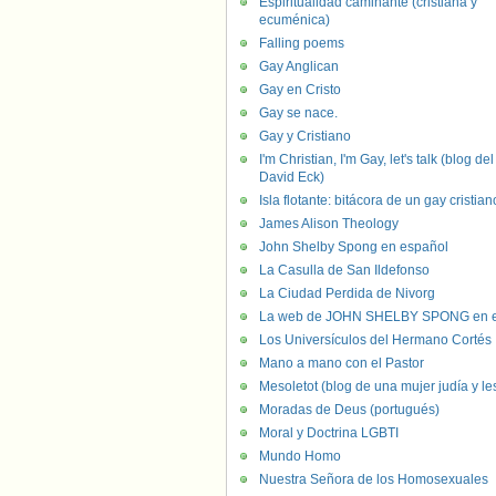
Espiritualidad caminante (cristiana y
ecuménica)
Falling poems
Gay Anglican
Gay en Cristo
Gay se nace.
Gay y Cristiano
I'm Christian, I'm Gay, let's talk (blog del
David Eck)
Isla flotante: bitácora de un gay cristian
James Alison Theology
John Shelby Spong en español
La Casulla de San Ildefonso
La Ciudad Perdida de Nivorg
La web de JOHN SHELBY SPONG en e
Los Universículos del Hermano Cortés
Mano a mano con el Pastor
Mesoletot (blog de una mujer judía y le
Moradas de Deus (portugués)
Moral y Doctrina LGBTI
Mundo Homo
Nuestra Señora de los Homosexuales