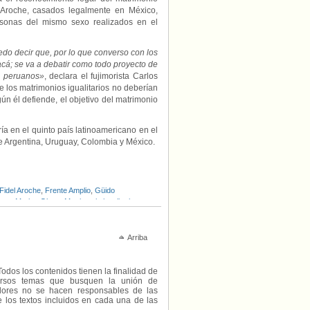
 Aroche, casados legalmente en México,
rsonas del mismo sexo realizados en el
do decir que, por lo que converso con los
acá; se va a debatir como todo proyecto de
os peruanos»
, declara el fujimorista Carlos
 los matrimonios igualitarios no deberían
n él defiende, el objetivo del matrimonio
ría en el quinto país latinoamericano en el
de Argentina, Uruguay, Colombia y México.
Fidel Aroche
,
Frente Amplio
,
Güido
ana
,
Marisa Glave
,
Matrimonio igualitario
,
 Por el Kambio
,
Tania Pariona
Arriba
Todos los contenidos tienen la finalidad de
diversos temas que busquen la unión de
radores no se hacen responsables de las
e los textos incluidos en cada una de las