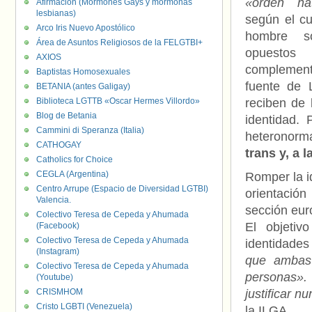
«orden nat
Afirmación (Mormones Gays y mormonas
lesbianas)
según el cu
Arco Iris Nuevo Apostólico
hombre s
Área de Asuntos Religiosos de la FELGTBI+
opues
AXIOS
complement
Baptistas Homosexuales
fuente de 
BETANIA (antes Galigay)
Biblioteca LGTTB «Oscar Hermes Villordo»
reciben de 
Blog de Betania
identidad.
Cammini di Speranza (Italia)
heteronorm
CATHOGAY
trans y, a l
Catholics for Choice
CEGLA (Argentina)
Romper la id
Centro Arrupe (Espacio de Diversidad LGTBI)
orientació
Valencia.
sección eur
Colectivo Teresa de Cepeda y Ahumada
El objetiv
(Facebook)
Colectivo Teresa de Cepeda y Ahumada
identidade
(Instagram)
que ambas 
Colectivo Teresa de Cepeda y Ahumada
personas»
(Youtube)
CRISMHOM
justificar 
Cristo LGBTI (Venezuela)
la ILGA.