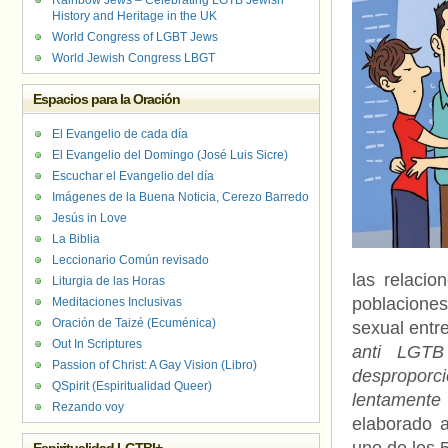
Rainbow Jews – Celebrating LGTB Jewish
History and Heritage in the UK
World Congress of LGBT Jews
World Jewish Congress LBGT
Espacios para la Oración
El Evangelio de cada día
El Evangelio del Domingo (José Luis Sicre)
Escuchar el Evangelio del día
Imágenes de la Buena Noticia, Cerezo Barredo
Jesús in Love
La Biblia
Leccionario Común revisado
las relacio
Liturgia de las Horas
poblaciones
Meditaciones Inclusivas
Oración de Taizé (Ecuménica)
sexual entr
Out In Scriptures
anti LGTB
Passion of Christ: A Gay Vision (Libro)
desproporci
QSpirit (Espiritualidad Queer)
lentamente
Rezando voy
elaborado 