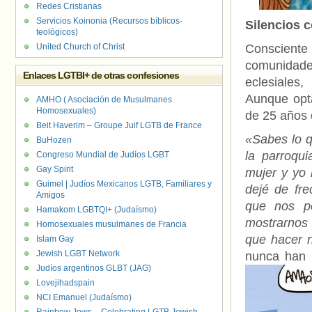
Redes Cristianas
Servicios Koinonia (Recursos bíblicos-
Silencios 
teológicos)
United Church of Christ
Conscient
comunidades
Enlaces LGTBI+ de otras confesiones
eclesiale
Aunque opt
AMHO ( Asociación de Musulmanes
Homosexuales)
de 25 años 
Beit Haverim – Groupe Juif LGTB de France
«Sabes lo 
BuHozen
la parroqu
Congreso Mundial de Judíos LGBT
Gay Spirit
mujer y yo 
Guimel | Judíos Mexicanos LGTB, Familiares y
dejé de fre
Amigos
que nos po
Hamakom LGBTQI+ (Judaísmo)
mostrarnos 
Homosexuales musulmanes de Francia
que hacer 
Islam Gay
Jewish LGBT Network
nunca han 
Judíos argentinos GLBT (JAG)
Lovejihadspain
NCI Emanuel (Judaísmo)