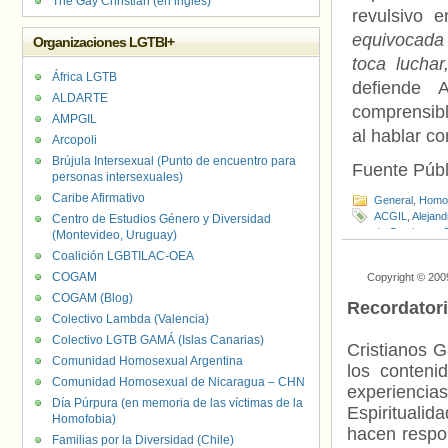
The Gay Christian (en inglés)
revulsivo 
equivocada
Organizaciones LGTBI+
toca luchar
África LGTB
defiende 
ALDARTE
comprensibl
AMPGIL
al hablar co
Arcopoli
Brújula Intersexual (Punto de encuentro para
Fuente Públ
personas intersexuales)
Caribe Afirmativo
General
,
Homof
ACGIL
,
Alejand
Centro de Estudios Género y Diversidad
de Catalunya
,
(Montevideo, Uruguay)
Krzysztof Cha
Coalición LGBTILAC-OEA
COGAM
Copyright © 200
COGAM (Blog)
Recordator
Colectivo Lambda (Valencia)
Colectivo LGTB GAMÁ (Islas Canarias)
Cristianos G
Comunidad Homosexual Argentina
los contenid
Comunidad Homosexual de Nicaragua – CHN
experienci
Día Púrpura (en memoria de las víctimas de la
Espiritualid
Homofobia)
hacen respo
Familias por la Diversidad (Chile)