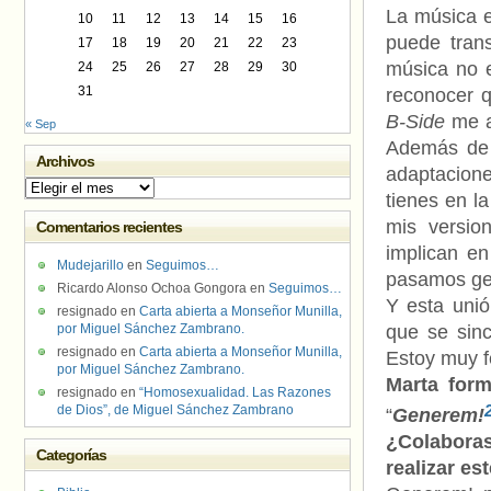
La música e
10
11
12
13
14
15
16
puede trans
17
18
19
20
21
22
23
música no e
24
25
26
27
28
29
30
31
reconocer 
B-Side
me al
« Sep
Además de l
Archivos
adaptacione
Archivos
tienes en l
mis versio
Comentarios recientes
implican en
Mudejarillo
en
Seguimos…
pasamos ge
Ricardo Alonso Ochoa Gongora
en
Seguimos…
Y esta unió
resignado
en
Carta abierta a Monseñor Munilla,
por Miguel Sánchez Zambrano.
que se sinc
resignado
en
Carta abierta a Monseñor Munilla,
Estoy muy f
por Miguel Sánchez Zambrano.
Marta form
resignado
en
“Homosexualidad. Las Razones
de Dios”, de Miguel Sánchez Zambrano
“
Generem!
¿Colabor
Categorías
realizar es