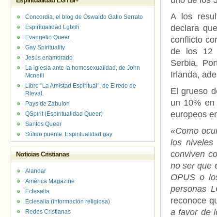
uno de los 5
Espiritualidad LGTBI+
A los resu
Concordia, el blog de Oswaldo Gallo Serrato
declara qu
Espiritualidad Lgbtih
Evangelio Queer.
conflicto co
Gay Spirituality
de los 12 
Jesús enamorado
Serbia, Por
La iglesia ante la homosexualidad, de John
Irlanda, ad
Mcneill
Libro "La Amistad Espiritual", de Elredo de
El grueso d
Rieval.
un 10% en e
Pays de Zabulon
europeos en
QSpirit (Espiritualidad Queer)
Santos Queer
«Como ocurr
Sólido puente. Espiritualidad gay
los nivele
conviven c
Noticias Cristianas
no ser que 
Alandar
OPUS o los
América Magazine
personas L
Eclesalia
reconoce qu
Eclesalia (información religiosa)
a favor de 
Redes Cristianas