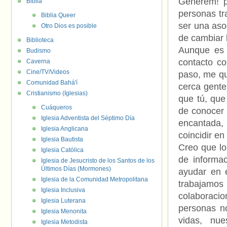
Generem! p
Biblia
personas tr
Biblia Queer
ser una aso
Otro Dios es posible
de cambiar 
Biblioteca
Aunque es 
Budismo
contacto co
Caverna
Cine/TV/Videos
paso, me qu
Comunidad Bahá'í
cerca gente
Cristianismo (Iglesias)
que tú, que
Cuáqueros
de conocer 
Iglesia Adventista del Séptimo Día
encantada, 
Iglesia Anglicana
coincidir e
Iglesia Bautista
Creo que lo
Iglesia Católica
de informac
Iglesia de Jesucristo de los Santos de los
Últimos Días (Mormones)
ayudar en 
Iglesia de la Comunidad Metropolitana
trabajamo
Iglesia Inclusiva
colaboraci
Iglesia Luterana
personas no
Iglesia Menonita
vidas, nu
Iglesia Metodista