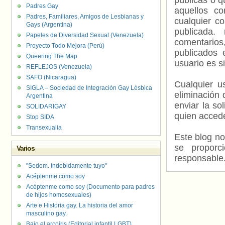
públicas o 
Padres Gay
aquellos c
Padres, Familiares, Amigos de Lesbianas y
cualquier c
Gays (Argentina)
publicada.
Papeles de Diversidad Sexual (Venezuela)
comentarios,
Proyecto Todo Mejora (Perú)
publicados 
Queering The Map
usuario es s
REFLEJOS (Venezuela)
SAFO (Nicaragua)
Cualquier us
SIGLA – Sociedad de Integración Gay Lésbica
eliminación 
Argentina
enviar la so
SOLIDARIGAY
quien accede
Stop SIDA
Transexualia
Este blog no
se proporc
Varios
responsable
"Sedom. Indebidamente tuyo"
Acéptenme como soy
Acéptenme como soy (Documento para padres
de hijos homosexuales)
Arte e Historia gay. La historia del amor
masculino gay.
Bajo el arcoíris (Editorial infantil LGBT).