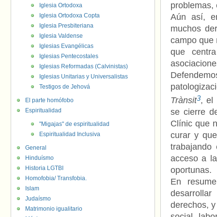
problemas, 
Iglesia Ortodoxa
Iglesia Ortodoxa Copta
Aún así, e
Iglesia Presbiteriana
muchos der
Iglesia Valdense
campo que n
Iglesias Evangélicas
que centra
Iglesias Pentecostales
asociacio
Iglesias Reformadas (Calvinistas)
Defendemos 
Iglesias Unitarias y Universalistas
patologiza
Testigos de Jehová
3
Trànsit
, e
El parte homófobo
Espiritualidad
se cierre d
Clínic que 
"Migajas" de espiritualidad
curar y que
Espiritualidad Inclusiva
trabajando
General
acceso a la
Hinduísmo
Historia LGTBI
oportunas.
Homofobia/ Transfobia.
En resume
Islam
desarrollar
Judaísmo
derechos, y
Matrimonio igualitario
social, lab