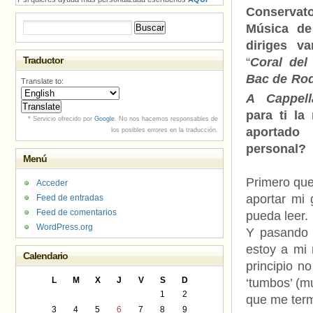
Conserva
Buscar:
Música de
diriges v
Traductor
“
Coral del
Bac de Ro
Translate to:
A Cappell
para ti l
* Servicio ofrecido por
Google
. No nos hacemos responsables de
aportado
los posibles errores en la traducción.
personal?
Menú
Primero que 
Acceder
aportar mi 
Feed de entradas
Feed de comentarios
pueda leer.
WordPress.org
Y pasando 
estoy a mi 
Calendario
principio n
L
M
X
J
V
S
D
‘tumbos’ (m
1
2
que me term
3
4
5
6
7
8
9