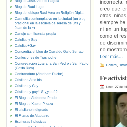
Blog de José Antonio Pagola
incorrecta,
Blog de Raúl Lugo
creo que e
Blog del obispo Raúl Vera en Religión Digital
otras niña
Carmelita contemplativo en la ciudad (un blog
siempre he s
oracional en la escuela de Teresa de Jhs y
Juan de la +)
ni en un lug
Cartujo con licencia propia
como el rest
Católico y Gay
de discrimi
Católico+Gay
no mostrarm
Concordia, el blog de Oswaldo Gallo Serrato
Leer más…
Confesiones de Trasnoche
Congregación Luterana San Pedro y San Pablo
General
,
Histo
(Costa Rica)
Contranatura (Abraham Puche)
Fe activis
Cristiano Arco Iris
Cristiano y Gay
lunes, 27 de f
Cristiano y gay!!! Sí ¿y qué?
El Blog de Abdennur Prado
El Blog de Xabier Pikaza
El cristiano indignado
El Frasco de Alabastro
Escrituras Inclusivas