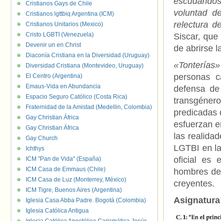
escudándos
Cristianos Gays de Chile
voluntad d
Cristianos lgttbiq Argentina (ICM)
relectura d
Cristianos Unitarios (Mexico)
Cristo LGBTI (Venezuela)
Siscar, que
Devenir un en Christ
de abrirse l
Diaconía Cristiana en la Diversidad (Uruguay)
«Tonterías»
Diversidad Cristiana (Montevideo, Uruguay)
personas c
El Centro (Argentina)
Emaus-Vida en Abundancia
defensa de 
Espacio Seguro Católico (Costa Rica)
transgénero
Fraternidad de la Amistad (Medellin, Colombia)
predicadas 
Gay Christian África
esfuerzan en
Gay Christian África
las realida
Gay Church
LGTBI en la
Ichthys
oficial es
ICM "Pan de Vida" (España)
ICM Casa de Emmaus (Chile)
hombres de 
ICM Casa de Luz (Monterrey, México)
creyentes.
ICM Tigre, Buenos Aires (Argentina)
Asignatura
Iglesia Casa Abba Padre. Bogotá (Colombia)
Iglesia Católica Antigua