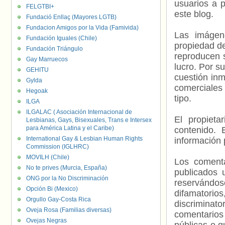
usuarios a p
FELGTBI+
este blog.
Fundació Enllaç (Mayores LGTB)
Fundacion Amigos por la Vida (Famivida)
Las imágene
Fundación Iguales (Chile)
propiedad de
Fundación Triángulo
reproducen s
Gay Marruecos
lucro. Por s
GEHITU
cuestión inm
Gylda
comerciales 
Hegoak
tipo.
ILGA
ILGALAC ( Asociación Internacional de
El propieta
Lesbianas, Gays, Bisexuales, Trans e Intersex
para América Latina y el Caribe)
contenido. 
International Gay & Lesbian Human Rights
información 
Commission (IGLHRC)
MOVILH (Chile)
Los comenta
No te prives (Murcia, España)
publicados 
ONG por la No Discriminación
reservándos
Opción Bi (Mexico)
difamatorio
Orgullo Gay-Costa Rica
discriminat
Oveja Rosa (Familias diversas)
comentarios
Ovejas Negras