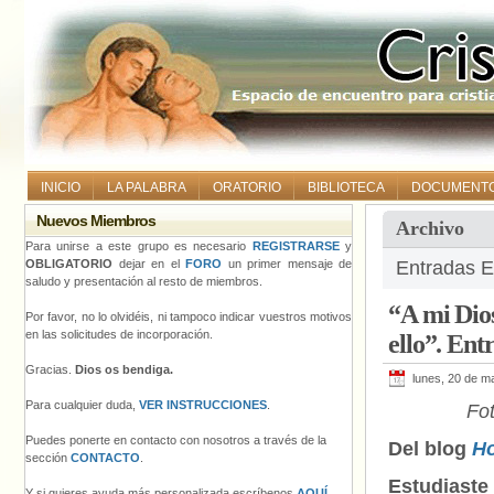
INICIO
LA PALABRA
ORATORIO
BIBLIOTECA
DOCUMENT
Nuevos Miembros
Archivo
Para unirse a este grupo es necesario
REGISTRARSE
y
OBLIGATORIO
dejar en el
FORO
un primer mensaje de
Entradas E
saludo y presentación al resto de miembros.
“A mi Dio
Por favor, no lo olvidéis, ni tampoco indicar vuestros motivos
en las solicitudes de incorporación.
ello”. Ent
Gracias.
Dios os bendiga.
lunes, 20 de m
Para cualquier duda,
VER INSTRUCCIONES
.
Fo
Puedes ponerte en contacto con nosotros a través de la
Del blog
Ho
sección
CONTACTO
.
Estudia
Y si quieres ayuda más personalizada escríbenos
AQUÍ