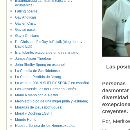
Espiritualidad caminante (cristiana y
ecuménica)
Falling poems
Gay Anglican
Gay en Cristo
Gay se nace.
Gay y Cristiano
I'm Christian, I'm Gay, let's talk (blog del rev.
David Eck)
Isla flotante: bitácora de un gay cristiano
James Alison Theology
John Shelby Spong en español
Las posib
La Casulla de San Ildefonso
La Ciudad Perdida de Nivorg
Personas 
La web de JOHN SHELBY SPONG en español
Los Universículos del Hermano Cortés
desmontar 
Mano a mano con el Pastor
diversidad
Mesoletot (blog de una mujer judía y lesbiana)
excepcio
Moradas de Deus (portugués)
creyentes.
Moral y Doctrina LGBTI
Mundo Homo
Por, Meritxe
Nuestra Señora de los Homosexuales