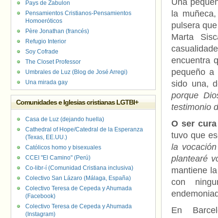
Una pequeña
Pays de Zabulon
la muñeca,
Pensamientos Cristianos-Pensamientos
Homoeróticos
pulsera que
Père Jonathan (francés)
Marta Sis
Refugio Interior
casualidad
Soy Cofrade
encuentra q
The Closet Professor
pequeño a h
Umbrales de Luz (Blog de José Arregi)
Una mirada gay
sido una, 
porque Dio
Comunidades e Iglesias cristianas LGTBI+
testimonio 
Casa de Luz (dejando huella)
O ser cura
Cathedral of Hope/Catedral de la Esperanza
tuvo que e
(Texas, EE.UU.)
la vocación
Católicos homo y bisexuales
plantearé v
CCEI "El Camino" (Perú)
Co-libr-í (Comunidad Cristiana inclusiva)
mantiene la
Colectivo San Lázaro (Málaga, España)
con ning
Colectivo Teresa de Cepeda y Ahumada
endemoniad
(Facebook)
Colectivo Teresa de Cepeda y Ahumada
En Barcel
(Instagram)