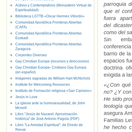
parroquia 
Activos y Contemplativos (Monasterio Virtual de
Espiritualidad)
que el conf
Biblioteca LGTTB «Oscar Hermes Villordo»
fuera apar
Comunidad Apostólica Fronteras Abiertas
del dicaste
(CAFA)
como del s
Comunidad Apostólica Fronteras Abiertas
Euskadi
Sin emba
Comunidad Apostólica Fronteras Abiertas
conferencia
Zaragoza
barrio de la
Creyentes Diverses
espacios fu
Gay Christian Europe (recursos y direcciones)
doctrina ofi
Gay Christian Europe- Cristiano Gay Europa
(en español)
exigida a l
Imágenes sagradas de William Hart McNichols
«¿Con qué 
Institute for Welcoming Resources
Instituto de Formación religiosa «San Cipriano»
no? ¿Y con 
Jesús in Love
He sido pro
La iglesia ante la homosexualidad, de John
teología qu
Mcneill
asegura Am
Libro "Jesús de Nazaret. Aproximación
histórica" de José Antonio Pagola (PDF)
Familias L
Libro "La Amistad Espiritual", de Elredo de
he hecho c
Rieval.