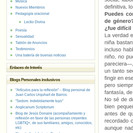
Música
definitiva,
Nuevos Miembros
Puedes con
Pedagogía oracional
de género
Lectio Divina
¿fue difícil
Poesía
La verdad e
Sexualidad
niña basta
Tablón de Anuncios
incluso hab
Testimonios
Una batería de buenas noticias
niño, no p
pareciera—,
Enlaces de Interés
un tanto s
fingir en e
Blogs Personales inclusivos
pero siempr
"Artículos para la reflexión" – Blog personal de
fantasía, de
Juan Carlos Urquhart de Barros.
No sé de dó
"Sedom. Indebidamente tuyo"
bien peque
Anglicanum Scriptorium
antes de q
Blog de Jesús Donaire (acompañamiento y
reflexión en favor de las personas creyentes
recordado 
LGBTIQ+, de sus familiares, amigos, conocidos,
aunque nad
etc)