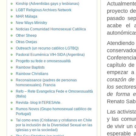
Actualment
Kinship (Adventistas gays y lesbianas)
LGBT Religious Archives Network
proyecto de
MAR Málaga
pasado sep
New Ways Ministry
acabe el a
Noticias Comunidad Homosexual Católica
autonómicas
Other Sheep
Otras Ovejas
Atendiendo
Outreach (un recurso católico LGTBQ)
conservador
Pastoral Ecuménica VIH-SIDA (Argentina)
Conferencia
Progetto su fede e omosessualità
capítulo d
Rainbow Baptists
empezar a 
Rainbow Christians
corazón de 
Reconaissance (padres de personas
homosexuales). Francia
los sectore
Refo – Rete Evangelica Fede e Omosessualità
de forma ex
(Italia)
Renato Sabb
Revista- blog InTERESArte.
Rumos Novos (Grupo homosexual católico de
Las activis
Portugal)
y las comun
Tal como eres (Cristianas y cristianos en Chile
por la inclusión de la Diversidad Sexual en las
de vivir un 
iglesias y en la sociedad)
esperable a