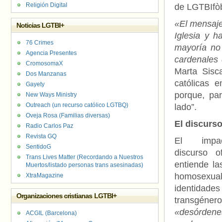
Religión Digital
de LGTBIfòb
«El mensaje 
Noticias LGTBI+
Iglesia y h
76 Crimes
mayoría no
Agencia Presentes
cardenales 
CromosomaX
Marta Sisc
Dos Manzanas
católicas 
Gayety
porque, par
New Ways Ministry
Outreach (un recurso católico LGTBQ)
lado”.
Oveja Rosa (Familias diversas)
El discurs
Radio Carlos Paz
Revista GQ
El impa
SentidoG
discurso of
Trans Lives Matter (Recordando a Nuestros
entiende la
Muertos/listado personas trans asesinadas)
homosexua
XtraMagazine
identidades
Organizaciones cristianas LGTBI+
transgén
«desórdene
ACGIL (Barcelona)