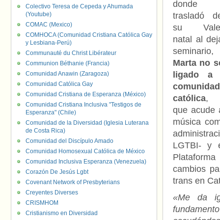
donde
Colectivo Teresa de Cepeda y Ahumada
(Youtube)
trasladó d
COMAC (Mexico)
su Valen
COMHOCA (Comunidad Cristiana Católica Gay
natal al dej
y Lesbiana-Perú)
seminario,
Communauté du Christ Libérateur
Marta no s
Communion Béthanie (Francia)
ligado a
Comunidad Anawin (Zaragoza)
Comunidad Católica Gay
comunidad
Comunidad Cristiana de Esperanza (México)
católica
, 
Comunidad Cristiana Inclusiva "Testigos de
que acude a
Esperanza" (Chile)
música como
Comunidad de la Diversidad (Iglesia Luterana
de Costa Rica)
administra
Comunidad del Discípulo Amado
LGTBI- y e
Comunidad Homosexual Católica de México
Plataforma
Comunidad Inclusiva Esperanza (Venezuela)
cambios p
Corazón De Jesús Lgbt
trans en Cat
Covenant Network of Presbyterians
Creyentes Diverses
«Me da ig
CRISMHOM
fundamento
Cristianismo en Diversidad