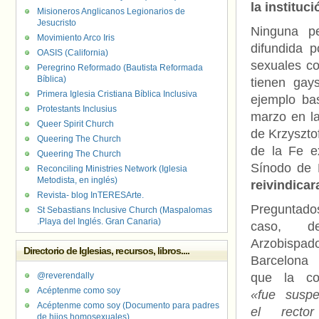
la instituci
Misioneros Anglicanos Legionarios de
Jesucristo
Ninguna pe
Movimiento Arco Iris
difundida p
OASIS (California)
sexuales co
Peregrino Reformado (Bautista Reformada
Bíblica)
tienen gay
Primera Iglesia Cristiana Bíblica Inclusiva
ejemplo bas
Protestants Inclusius
marzo en la
Queer Spirit Church
de Krzyszto
Queering The Church
de la Fe e
Queering The Church
Sínodo de 
Reconciling Ministries Network (Iglesia
Metodista, en inglés)
reivindica
Revista- blog InTERESArte.
Preguntado
St Sebastians Inclusive Church (Maspalomas
.Playa del Inglés. Gran Canaria)
caso, d
Arzobis
Directorio de Iglesias, recursos, libros....
Barcelona 
@reverendally
que la con
Acéptenme como soy
«fue suspe
Acéptenme como soy (Documento para padres
el recto
de hijos homosexuales)