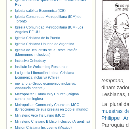
Iglesia Católica Apostólica Carismática Jesús
Rey
Iglesia católica Ecuménica (ICE)
Iglesia Comunidad Metropolitana (ICM) de
Toronto
Iglesia Comunidad Metropolitana (ICM) Los
Ángeles-EE.UU.
Iglesia Cristiana de la Puerta
Iglesia Cristiana Unitaria de Argentina
Iglesia de Jesucristo de la Restauración.
(Mormones inclusivos).
Inclusive Orthodoxy
Institute for Welcoming Resources
La Iglesia Liberación Latina, Cristiana
Ecuménica Inclusiva (Chile)
temprano
meTanoia (Grupo ecuménico inclusivo,
dinamizador
Andalucía oriental)
Lesbianas, 
Metropolitan Community Church (Página
central, en inglés)
La plurali
Metropolitan Community Churches. MCC.
(Direcciones de sus iglesias en todo el mundo)
muestras d
Ministerio Arco Iris Latino (MCC)
Philippe Ar
Ministerio Cristiano Bíblico Inclusivo (Argentina)
Parroquia 
Misión Cristiana Incluyente (México)