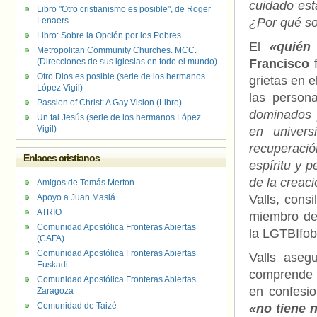
cuidado est
Libro "Otro cristianismo es posible", de Roger
Lenaers
¿Por qué s
Libro: Sobre la Opción por los Pobres.
El
«quién 
Metropolitan Community Churches. MCC.
(Direcciones de sus iglesias en todo el mundo)
Francisco
f
Otro Dios es posible (serie de los hermanos
grietas en e
López Vigil)
las perso
Passion of Christ: A Gay Vision (Libro)
dominados 
Un tal Jesús (serie de los hermanos López
Vigil)
en univer
recuperaci
Enlaces cristianos
espíritu y 
de la creaci
Amigos de Tomás Merton
Apoyo a Juan Masiá
Valls, cons
ATRIO
miembro de 
Comunidad Apostólica Fronteras Abiertas
la LGTBIfob
(CAFA)
Comunidad Apostólica Fronteras Abiertas
Valls aseg
Euskadi
comprende y
Comunidad Apostólica Fronteras Abiertas
en confesio
Zaragoza
Comunidad de Taizé
«no tiene 