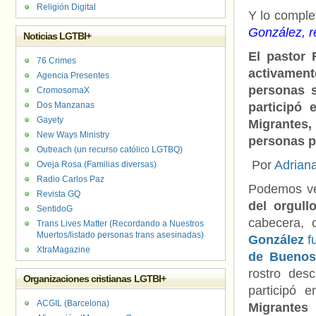
Religión Digital
Y lo comple
González, re
Noticias LGTBI+
El pastor 
76 Crimes
activament
Agencia Presentes
personas s
CromosomaX
Dos Manzanas
participó
Gayety
Migrantes,
New Ways Ministry
personas p
Outreach (un recurso católico LGTBQ)
Por
Adrian
Oveja Rosa (Familias diversas)
Radio Carlos Paz
Podemos ve
Revista GQ
del orgull
SentidoG
cabecera, 
Trans Lives Matter (Recordando a Nuestros
Muertos/listado personas trans asesinadas)
González
fu
XtraMagazine
de Buenos
rostro des
Organizaciones cristianas LGTBI+
participó 
ACGIL (Barcelona)
Migrantes