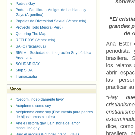
sobrevi
Padres Gay
Padres, Familiares, Amigos de Lesbianas y
Gays (Argentina)
“
El crist
Papeles de Diversidad Sexual (Venezuela)
grandes 
Proyecto Todo Mejora (Perú)
de A
Queering The Map
REFLEJOS (Venezuela)
Ana Ester 
SAFO (Nicaragua)
periodista
SIGLA – Sociedad de Integración Gay Lésbica
brasilera. 
Argentina
SOLIDARIGAY
los relatos 
Stop SIDA
abrir espa
Transexualia
las pers
practicar su 
Varios
“Hay que 
"Sedom. Indebidamente tuyo"
cristian
Acéptenme como soy
cristianism
Acéptenme como soy (Documento para padres
de hijos homosexuales)
exterminado
Arte e Historia gay. La historia del amor
dice, como 
masculino gay.
brasilera, 
Bajo el arcoíris (Editorial infantil LGBT).