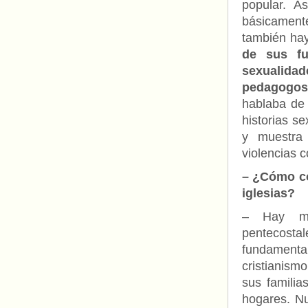
popular. A
básicament
también hay
de sus fu
sexualida
pedagogos
hablaba de 
historias s
y muestra 
violencias c
– ¿Cómo co
iglesias?
– Hay muc
pentecosta
fundamenta
cristianism
sus familia
hogares. Nu