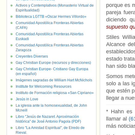
porque es mu
Activos y Contemplativos (Monasterio Virtual de
Espiritualidad)
pareja fuer
Biblioteca LGTTB «Oscar Hermes Villordo»
diciendo q
Comunidad Apostólica Fronteras Abiertas
supuesto q
(CAFA)
Comunidad Apostólica Fronteras Abiertas
Stiles Wil
Euskadi
Alcance de
Comunidad Apostólica Fronteras Abiertas
Zaragoza
establecido
Creyentes Diverses
estado trat
Gay Christian Europe (recursos y direcciones)
han sido bl
Gay Christian Europe- Cristiano Gay Europa
(en español)
Somos meto
Imágenes sagradas de William Hart McNichols
solo a las i
Institute for Welcoming Resources
que estén p
Instituto de Formación religiosa «San Cipriano»
llegar a nu
Jesús in Love
La iglesia ante la homosexualidad, de John
Mcneill
* Hahn es a
Libro "Jesús de Nazaret. Aproximación
llamar al
(6
histórica" de José Antonio Pagola (PDF)
más noticia
Libro "La Amistad Espiritual", de Elredo de
Rieval.