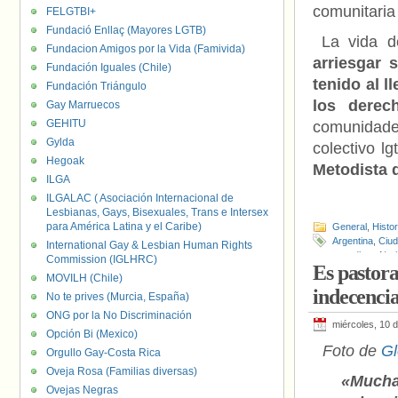
comunitaria
FELGTBI+
Fundació Enllaç (Mayores LGTB)
La vida d
Fundacion Amigos por la Vida (Famivida)
arriesgar 
Fundación Iguales (Chile)
tenido al l
Fundación Triángulo
los derec
Gay Marruecos
GEHITU
comunidade
Gylda
colectivo l
Hegoak
Metodista d
ILGA
ILGALAC ( Asociación Internacional de
Lesbianas, Gays, Bisexuales, Trans e Intersex
para América Latina y el Caribe)
General
,
Histo
Argentina
,
Ciud
International Gay & Lesbian Human Rights
metodista
,
Norb
Commission (IGLHRC)
Es pastora
MOVILH (Chile)
indecencia
No te prives (Murcia, España)
ONG por la No Discriminación
miércoles, 10 
Opción Bi (Mexico)
Foto de
Gl
Orgullo Gay-Costa Rica
Oveja Rosa (Familias diversas)
«Mucha
Ovejas Negras