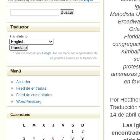
Ig
Buscar:
Metodista U
Broadwa
Traductor
Orla
Florid
Translate to:
congregaci
Kimball
* Servicio ofrecido por
Google
. No nos hacemos responsables de
su
los posibles errores en la traducción.
protes
Menú
amenazas po
en fav
Acceder
Feed de entradas
Feed de comentarios
Por Heathe
WordPress.org
Traducción 
14 de abril
Calendario
Las ig
L
M
X
J
V
S
D
1
2
encontrado
3
4
5
6
7
8
9