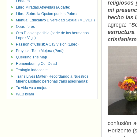
Lenaers
religiosos
Libro Miradas Atrevidas (Aldarte)
mi presenc
Libro: Sobre la Opción por los Pobres.
hecho las 
Manual Educativo Diversidad Sexual (MOVILH)
agrega: “
S
Opus libros
estructura
Otro Dios es posible (serie de los hermanos
López Vigil)
cristianism
Passion of Christ: A Gay Vision (Libro)
Proyecto Todo Mejora (Perú)
Queering The Map
Remembering Our Dead
Teología Indecente
Trans Lives Matter (Recordando a Nuestros
Muertos/listado personas trans asesinadas)
Tu vida va a mejorar
WEB Islam
confusión a
Horizonte (