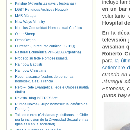
incluyó tamb
Kinship (Adventistas gays y lesbianas)
en un bar 
LGBT Religious Archives Network
voluntario
MAR Málaga
New Ways Ministry
Hospital de
Noticias Comunidad Homosexual Católica
En la déca
Other Sheep
televisión
j
Otras Ovejas
avisaban q
Outreach (un recurso católico LGTBQ)
Pastoral Ecuménica VIH-SIDA (Argentina)
Roberto Go
Progetto su fede e omosessualità
para
la últ
Rainbow Baptists
setiembre d
Rainbow Christians
cuando en u
Reconaissance (padres de personas
Jáuregui
có
homosexuales). Francia
Refo – Rete Evangelica Fede e Omosessualità
Entonces, c
(Italia)
putos hay 
Revista- blog InTERESArte.
Rumos Novos (Grupo homosexual católico de
Portugal)
Tal como eres (Cristianas y cristianos en Chile
por la inclusión de la Diversidad Sexual en las
iglesias y en la sociedad)