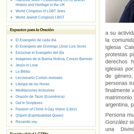
Rainbow Jews – Celebrating LGTB Jewish
History and Heritage in the UK
World Congress of LGBT Jews
World Jewish Congress LBGT
Espacios para la Oración
a su activi
la comunid
El Evangelio de cada día
El Evangelio del Domingo (José Luis Sicre)
Iglesia Ca
Escuchar el Evangelio del día
protestas p
Imágenes de la Buena Noticia, Cerezo Barredo
derechos h
Jesús in Love
iglesias por
La Biblia
de género, 
Leccionario Común revisado
personas tr
Liturgia de las Horas
finalmente 
Meditaciones Inclusivas
Oración de Taizé (Ecuménica)
matrimonio
Out In Scriptures
argentina, p
Passion of Christ: A Gay Vision (Libro)
Persona muy
QSpirit (Espiritualidad Queer)
González si
Rezando voy
una Divin