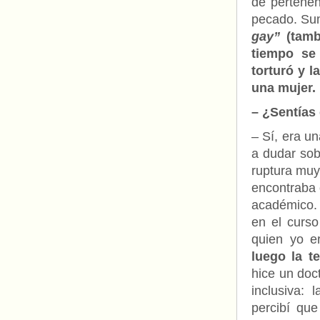
de pertenen
pecado. Sum
gay”
(tamb
tiempo se
torturó y 
una mujer.
– ¿Sentías 
– Sí, era u
a dudar sob
ruptura muy
encontraba 
académico. 
en el curso
quien yo e
luego la t
hice un doc
inclusiva: 
percibí que