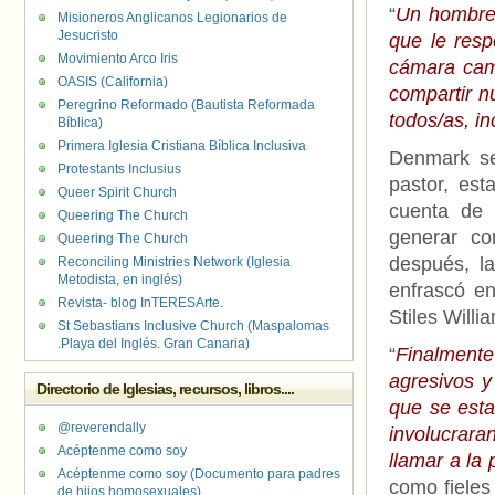
“
Un hombre s
Misioneros Anglicanos Legionarios de
Jesucristo
que le resp
Movimiento Arco Iris
cámara cami
OASIS (California)
compartir n
Peregrino Reformado (Bautista Reformada
todos/as, i
Bíblica)
Primera Iglesia Cristiana Bíblica Inclusiva
Denmark se
Protestants Inclusius
pastor, esta
Queer Spirit Church
cuenta de 
Queering The Church
generar co
Queering The Church
después, l
Reconciling Ministries Network (Iglesia
Metodista, en inglés)
enfrascó en
Revista- blog InTERESArte.
Stiles Willi
St Sebastians Inclusive Church (Maspalomas
.Playa del Inglés. Gran Canaria)
“
Finalmente
agresivos y
Directorio de Iglesias, recursos, libros....
que se esta
@reverendally
involucrara
Acéptenme como soy
llamar a la 
Acéptenme como soy (Documento para padres
como fieles 
de hijos homosexuales)