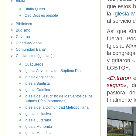
Biblia
que estos h
Biblia Queer
la
Iglesia 
Otro Dios es posible
al servicio 
Biblioteca
Budismo
Así que Kim
Caverna
fueran. Po
Cine/TV/Videos
Iglesia,
Mini
Comunidad Bahá'í
la congrega
Cristianismo (Iglesias)
y gritaron 
Cuáqueros
LGBTQ+.
Iglesia Adventista del Séptimo Día
Iglesia Anglicana
«
Entraron 
Iglesia Bautista
seguro
«, d
Iglesia Católica
pastora de
Iglesia de Jesucristo de los Santos de los
finalmente 
Últimos Días (Mormones)
Iglesia de la Comunidad Metropolitana
Iglesia Inclusiva
Iglesia Luterana
Iglesia Menonita
Iglesia Metodista