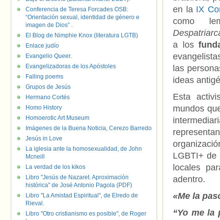
en la
IX Co
Conferencia de Teresa Forcades OSB:
“Orientación sexual, identidad de género e
como le
imagen de Dios” .
Despatriarc
El Blog de Nimphie Knox (literatura LGTB)
a los
fund
Enlace judío
evangelista
Evangelio Queer.
Evangelizadoras de los Apóstoles
las personas
Falling poems
ideas antigé
Grupos de Jesús
Esta activ
Hermano Cortés
mundos que 
Homo History
Homoerotic Art Museum
intermedia
Imágenes de la Buena Noticia, Cerezo Barredo
representa
Jesús in Love
organizació
La iglesia ante la homosexualidad, de John
LGBTI+ de t
Mcneill
locales par
La verdad de los kikos
Libro "Jesús de Nazaret. Aproximación
adentro.
histórica" de José Antonio Pagola (PDF)
«Me la paso
Libro "La Amistad Espiritual", de Elredo de
Rieval.
“Yo me la 
Libro "Otro cristianismo es posible", de Roger