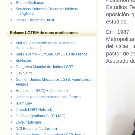
Posteriorm
Redes Cristianas
Estudios T
Servicios Koinonia (Recursos bíblicos-
oposición q
teológicos)
United Church of Christ
estudios.
En 1987, 
Enlaces LGTBI+ de otras confesiones
Metropolita
AMHO ( Asociación de Musulmanes
del CCM, J
Homosexuales)
pastor de e
Beit Haverim – Groupe Juif LGTB de France
Asociado d
BuHozen
Congreso Mundial de Judíos LGBT
Gay Spirit
Guimel | Judíos Mexicanos LGTB, Familiares y
Amigos
Hamakom LGBTQI+ (Judaísmo)
Homosexuales musulmanes de Francia
Islam Gay
Jewish LGBT Network
Judíos argentinos GLBT (JAG)
Lovejihadspain
NCI Emanuel (Judaísmo)