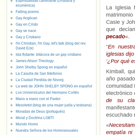
Espiritualidad caminante (cristiana y
ecuménica)
La Iglesia
Falling poems
matrimonio
Gay Anglican
Casie y Joh
Gay en Cristo
que decía
Gay se nace.
pecado
«.
Gay y Cristiano
I'm Christian, I'm Gay, let's talk (blog del rev.
“
En nuestr
David Eck)
iglesias
dij
Isla flotante: bitácora de un gay cristiano
‘¿Por qué e
James Alison Theology
John Shelby Spong en español
Kimball, qu
La Casulla de San Ildefonso
año pasado
La Ciudad Perdida de Nivorg
comunidad L
La web de JOHN SHELBY SPONG en español
electrónico
Los Universículos del Hermano Cortés
Mano a mano con el Pastor
de su cla
Mesoletot (blog de una mujer judía y lesbiana)
manifestant
Moradas de Deus (portugués)
escuchado n
Moral y Doctrina LGBTI
Mundo Homo
«
Necesitam
Nuestra Señora de los Homosexuales
empatía ni