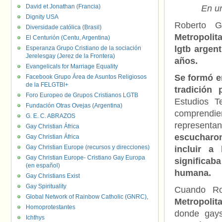
David et Jonathan (Francia)
En un
Dignity USA
Roberto G
Diversidade católica (Brasil)
Metropolit
El Centurión (Centu, Argentina)
lgtb argent
Esperanza Grupo Cristiano de la sociación
Jerelesgay (Jerez de la Frontera)
años.
Evangelicals for Marriage Equality
Se formó en
Facebook Grupo Área de Asuntos Religiosos
de la FELGTBI+
tradición 
Foro Europeo de Grupos Cristianos LGTB
Estudios T
Fundación Otras Ovejas (Argentina)
comprendi
G. E. C. ABRAZOS
representa
Gay Christian África
escucharo
Gay Christian África
Gay Christian Europe (recursos y direcciones)
incluir a
Gay Christian Europe- Cristiano Gay Europa
significab
(en español)
humana.
Gay Christians Exist
Gay Spirituality
Cuando Ro
Global Network of Rainbow Catholic (GNRC),
Metropolit
Homoprotestantes
donde gays
Ichthys