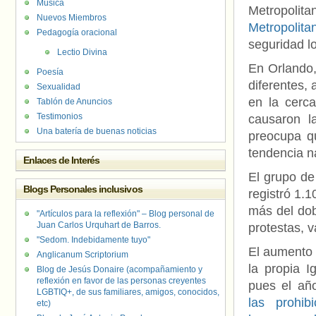
Música
Metropolit
Nuevos Miembros
Metropolita
Pedagogía oracional
seguridad l
Lectio Divina
En Orlando,
Poesía
diferentes,
Sexualidad
en la cerc
Tablón de Anuncios
Testimonios
causaron la
Una batería de buenas noticias
preocupa q
tendencia n
Enlaces de Interés
El grupo de
Blogs Personales inclusivos
registró 1.
más del dob
"Artículos para la reflexión" – Blog personal de
Juan Carlos Urquhart de Barros.
protestas, v
"Sedom. Indebidamente tuyo"
El aumento 
Anglicanum Scriptorium
la propia 
Blog de Jesús Donaire (acompañamiento y
reflexión en favor de las personas creyentes
pues el añ
LGBTIQ+, de sus familiares, amigos, conocidos,
las prohib
etc)