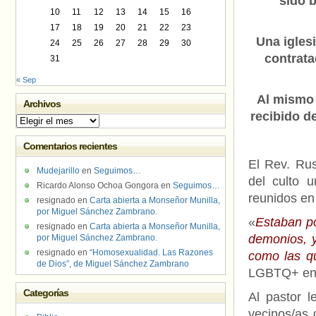
sido 
10
11
12
13
14
15
16
17
18
19
20
21
22
23
Una igles
24
25
26
27
28
29
30
contrata
31
« Sep
Al mismo 
Archivos
recibido d
Archivos
Comentarios recientes
El Rev. Ru
Mudejarillo
en
Seguimos…
del culto 
Ricardo Alonso Ochoa Gongora
en
Seguimos…
reunidos en
resignado
en
Carta abierta a Monseñor Munilla,
por Miguel Sánchez Zambrano.
«
Estaban po
resignado
en
Carta abierta a Monseñor Munilla,
demonios, 
por Miguel Sánchez Zambrano.
resignado
en
“Homosexualidad. Las Razones
como las q
de Dios”, de Miguel Sánchez Zambrano
LGBTQ+ en 
Categorías
Al pastor l
vecinos/as 