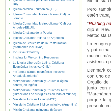
Iglesia Católica Apostólica Carismática Jesús
Metodista U
Rey
Pero tambi
Iglesia católica Ecuménica (ICE)
Iglesia Comunidad Metropolitana (ICM) de
estén traba
Toronto
“
Rushing ha
Iglesia Comunidad Metropolitana (ICM) Los
Ángeles-EE.UU.
dijo el Rev
Iglesia Cristiana de la Puerta
Metodista U
Iglesia Cristiana Unitaria de Argentina
Iglesia de Jesucristo de la Restauración.
La congreg
(Mormones inclusivos).
y patrocina
Inclusive Orthodoxy
mucho más 
Institute for Welcoming Resources
asistencia 
La Iglesia Liberación Latina, Cristiana
Ecuménica Inclusiva (Chile)
Denmark co
meTanoia (Grupo ecuménico inclusivo,
con uno de 
Andalucía oriental)
Metropolitan Community Church (Página
Orgullo de
central, en inglés)
junto con 
Metropolitan Community Churches. MCC.
“Marchábam
(Direcciones de sus iglesias en todo el mundo)
porque la g
Ministerio Arco Iris Latino (MCC)
Ministerio Cristiano Bíblico Inclusivo (Argentina)
presente co
Misión Cristiana Incluyente (México)