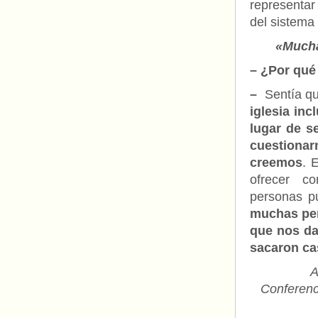
representar
del sistema
«Mucha
– ¿Por qué
–
Sentía q
iglesia inc
lugar de s
cuestionar
creemos
. 
ofrecer co
personas pu
muchas per
que nos da
sacaron ca
A
Conferenc