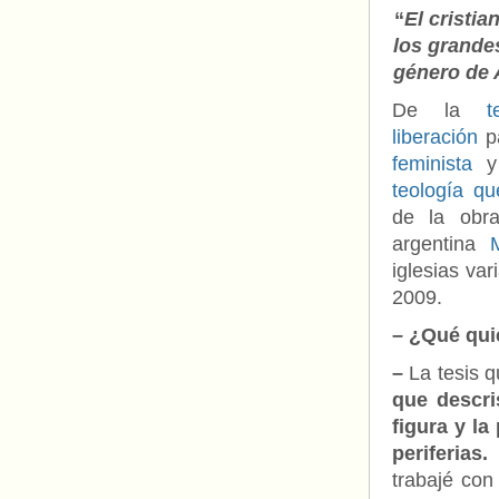
“
El cristi
los grande
género de 
De la
te
liberación
p
feminista
y 
teología qu
de la obra
argentina
iglesias var
2009.
– ¿Qué quie
–
La tesis 
que descris
figura y la
periferias.
M
trabajé con