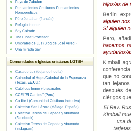
Pays de Zabulon
hijos/as de 
Pensamientos Cristianos-Pensamientos
Homoeróticos
Berlín expr
Père Jonathan (francés)
alguien nos
Refugio Interior
Si alguien n
Soy Cofrade
The Closet Professor
Pero, añadi
Umbrales de Luz (Blog de José Arregi)
hacemos no
Una mirada gay
ayudarlos/a
Comunidades e Iglesias cristianas LGTBI+
Kimball agr
conferencia
Casa de Luz (dejando huella)
que no cono
Cathedral of Hope/Catedral de la Esperanza
(Texas, EE.UU.)
tan lejano
Católicos homo y bisexuales
después de
CCEI "El Camino" (Perú)
clérigos qu
Co-libr-í (Comunidad Cristiana inclusiva)
El Rev. Rus
Colectivo San Lázaro (Málaga, España)
Colectivo Teresa de Cepeda y Ahumada
Kimball mue
(Facebook)
una d
Colectivo Teresa de Cepeda y Ahumada
tarjeta
(Instagram)