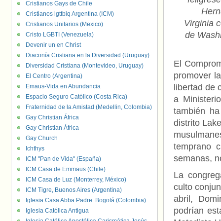
Cristianos Gays de Chile
Hern
Cristianos lgttbiq Argentina (ICM)
Virginia 
Cristianos Unitarios (Mexico)
de Washin
Cristo LGBTI (Venezuela)
Devenir un en Christ
Diaconía Cristiana en la Diversidad (Uruguay)
El Compromi
Diversidad Cristiana (Montevideo, Uruguay)
promover la
El Centro (Argentina)
libertad de
Emaus-Vida en Abundancia
Espacio Seguro Católico (Costa Rica)
a Ministeri
Fraternidad de la Amistad (Medellin, Colombia)
también ha 
Gay Christian África
distrito La
Gay Christian África
musulmanes
Gay Church
temprano ca
Ichthys
semanas, no
ICM "Pan de Vida" (España)
ICM Casa de Emmaus (Chile)
La congreg
ICM Casa de Luz (Monterrey, México)
culto conju
ICM Tigre, Buenos Aires (Argentina)
abril, Dom
Iglesia Casa Abba Padre. Bogotá (Colombia)
podrían esta
Iglesia Católica Antigua