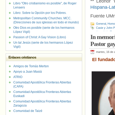
** Leonor 
Libro "Otro cristianismo es posible", de Roger
Hispana-La
Lenaers
Libro: Sobre la Opción por los Pobres.
Fuente UM
Metropolitan Community Churches. MCC.
(Direcciones de sus iglesias en todo el mundo)
General
,
Homof
Otro Dios es posible (serie de los hermanos
Casie y John 
López Vigil)
Homofobia/Tra
In memoria
Metodista Uni
Passion of Christ: A Gay Vision (Libro)
Metropolitanos 
Pastor ga
Un tal Jesús (serie de los hermanos López
Vigil)
martes, 16 de a
Enlaces cristianos
El fundado
Amigos de Tomás Merton
Apoyo a Juan Masiá
ATRIO
Comunidad Apostólica Fronteras Abiertas
(CAFA)
Comunidad Apostólica Fronteras Abiertas
Euskadi
Comunidad Apostólica Fronteras Abiertas
Zaragoza
Comunidad de Taizé