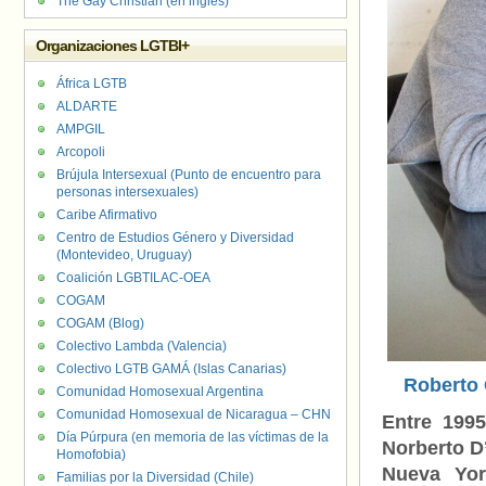
The Gay Christian (en inglés)
Organizaciones LGTBI+
África LGTB
ALDARTE
AMPGIL
Arcopoli
Brújula Intersexual (Punto de encuentro para
personas intersexuales)
Caribe Afirmativo
Centro de Estudios Género y Diversidad
(Montevideo, Uruguay)
Coalición LGBTILAC-OEA
COGAM
COGAM (Blog)
Colectivo Lambda (Valencia)
Colectivo LGTB GAMÁ (Islas Canarias)
Roberto 
Comunidad Homosexual Argentina
Comunidad Homosexual de Nicaragua – CHN
Entre 199
Día Púrpura (en memoria de las víctimas de la
Norberto D
Homofobia)
Nueva Yor
Familias por la Diversidad (Chile)