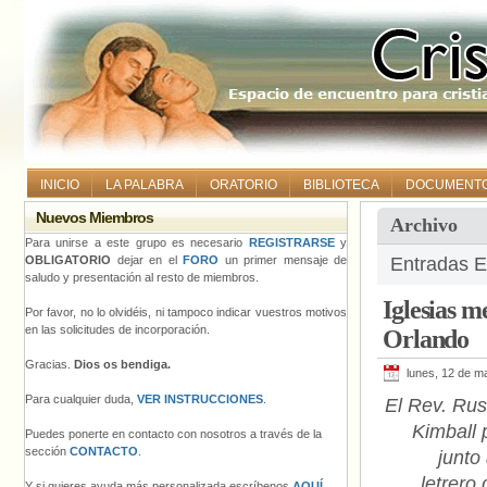
INICIO
LA PALABRA
ORATORIO
BIBLIOTECA
DOCUMENT
Nuevos Miembros
Archivo
Para unirse a este grupo es necesario
REGISTRARSE
y
OBLIGATORIO
dejar en el
FORO
un primer mensaje de
Entradas E
saludo y presentación al resto de miembros.
Iglesias m
Por favor, no lo olvidéis, ni tampoco indicar vuestros motivos
en las solicitudes de incorporación.
Orlando
Gracias.
Dios os bendiga.
lunes, 12 de m
Para cualquier duda,
VER INSTRUCCIONES
.
El Rev. Rus
Kimball 
Puedes ponerte en contacto con nosotros a través de la
sección
CONTACTO
.
junto
letrero 
Y si quieres ayuda más personalizada escríbenos
AQUÍ