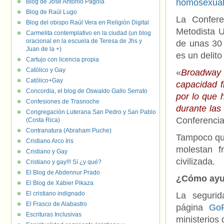
homosexual 
Blog de José Antonio Pagola
Blog de Raúl Lugo
La Confere
Blog del obispo Raúl Vera en Religión Digital
Metodista U
Carmelita contemplativo en la ciudad (un blog
oracional en la escuela de Teresa de Jhs y
de unas 30 
Juan de la +)
es un delito
Cartujo con licencia propia
Católico y Gay
«
Broadway
Católico+Gay
capacidad f
Concordia, el blog de Oswaldo Gallo Serrato
por lo que 
Confesiones de Trasnoche
durante las
Congregación Luterana San Pedro y San Pablo
Conferencia
(Costa Rica)
Contranatura (Abraham Puche)
Tampoco que
Cristiano Arco Iris
molestan f
Cristiano y Gay
civilizada.
Cristiano y gay!!! Sí ¿y qué?
El Blog de Abdennur Prado
¿Cómo ayu
El Blog de Xabier Pikaza
El cristiano indignado
La seguri
El Frasco de Alabastro
página
Go
Escrituras Inclusivas
ministerios d