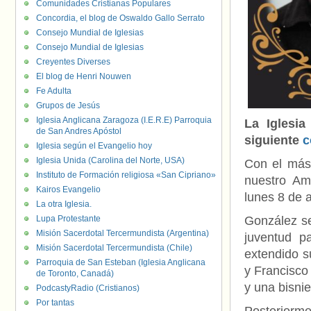
Comunidades Cristianas Populares
Concordia, el blog de Oswaldo Gallo Serrato
Consejo Mundial de Iglesias
Consejo Mundial de Iglesias
Creyentes Diverses
El blog de Henri Nouwen
Fe Adulta
Grupos de Jesús
Iglesia Anglicana Zaragoza (I.E.R.E) Parroquia
La Iglesi
de San Andres Apóstol
siguiente
c
Iglesia según el Evangelio hoy
Iglesia Unida (Carolina del Norte, USA)
Con el más 
Instituto de Formación religiosa «San Cipriano»
nuestro Am
Kairos Evangelio
lunes 8 de a
La otra Iglesia.
Lupa Protestante
González se
Misión Sacerdotal Tercermundista (Argentina)
juventud p
Misión Sacerdotal Tercermundista (Chile)
extendido s
Parroquia de San Esteban (Iglesia Anglicana
y Francisco
de Toronto, Canadá)
y una bisnie
PodcastyRadio (Cristianos)
Por tantas