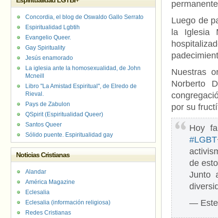
Espiritualidad LGTBI+
permanentem
Concordia, el blog de Oswaldo Gallo Serrato
Luego de pa
Espiritualidad Lgbtih
la Iglesia
Evangelio Queer.
hospitaliz
Gay Spirituality
padecimiento
Jesús enamorado
La iglesia ante la homosexualidad, de John
Nuestras o
Mcneill
Norberto D
Libro "La Amistad Espiritual", de Elredo de
Rieval.
congregació
Pays de Zabulon
por su fruct
QSpirit (Espiritualidad Queer)
Santos Queer
Hoy fa
Sólido puente. Espiritualidad gay
#LGBT
activis
Noticias Cristianas
de est
Alandar
Junto 
América Magazine
divers
Eclesalia
— Este
Eclesalia (información religiosa)
Redes Cristianas