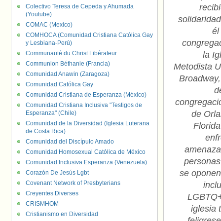
recib
Colectivo Teresa de Cepeda y Ahumada
(Youtube)
solidarida
COMAC (Mexico)
él
COMHOCA (Comunidad Cristiana Católica Gay
congregac
y Lesbiana-Perú)
Communauté du Christ Libérateur
la Ig
Communion Béthanie (Francia)
Metodista U
Comunidad Anawin (Zaragoza)
Broadway,
Comunidad Católica Gay
d
Comunidad Cristiana de Esperanza (México)
congregaci
Comunidad Cristiana Inclusiva "Testigos de
de Orla
Esperanza" (Chile)
Comunidad de la Diversidad (Iglesia Luterana
Florid
de Costa Rica)
enf
Comunidad del Discípulo Amado
amenaza
Comunidad Homosexual Católica de México
personas
Comunidad Inclusiva Esperanza (Venezuela)
se oponen
Corazón De Jesús Lgbt
Covenant Network of Presbyterians
incl
Creyentes Diverses
LGBTQ+
CRISMHOM
iglesia 
Cristianismo en Diversidad
feligres