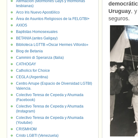
Afirmación (Mormones Gays y mormonas
democrátic
lesbianas)
Uruguay
, 
Arco Iris Nuevo Apostólico
seguros.
Área de Asuntos Religiosos de la FELGTBI+
AXIOS
Baptistas Homosexuales
BETANIA (antes Galigay)
Biblioteca LGTTB «Oscar Hermes Villordo»
Blog de Betania
Cammini di Speranza (Italia)
CATHOGAY
Catholics for Choice
CEGLA (Argentina)
Centro Arrupe (Espacio de Diversidad LGTBI)
Valencia.
Colectivo Teresa de Cepeda y Ahumada
(Facebook)
Colectivo Teresa de Cepeda y Ahumada
(Instagram)
Colectivo Teresa de Cepeda y Ahumada
(Youtube)
CRISMHOM
Cristo LGBTI (Venezuela)