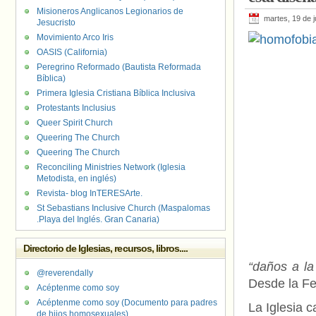
Misioneros Anglicanos Legionarios de
martes, 19 de j
Jesucristo
Movimiento Arco Iris
OASIS (California)
Peregrino Reformado (Bautista Reformada
Bíblica)
Primera Iglesia Cristiana Bíblica Inclusiva
Protestants Inclusius
Queer Spirit Church
Queering The Church
Queering The Church
Reconciling Ministries Network (Iglesia
Metodista, en inglés)
Revista- blog InTERESArte.
St Sebastians Inclusive Church (Maspalomas
.Playa del Inglés. Gran Canaria)
Directorio de Iglesias, recursos, libros....
“daños a la 
@reverendally
Desde la Fe
Acéptenme como soy
Acéptenme como soy (Documento para padres
La Iglesia c
de hijos homosexuales)