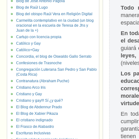
Blog de José Antonio Pagola
Todo 
Blog de Raúl Lugo
Blog del obispo Raúl Vera en Religión Digital
manera
Carmelita contemplativo en la ciudad (un blog
espacia
oracional en la escuela de Teresa de Jhs y
Juan de la +)
En tod
Cartujo con licencia propia
el desa
Católico y Gay
guiará 
Católico+Gay
leyes
Concordia, el blog de Oswaldo Gallo Serrato
(nivele
Confesiones de Trasnoche
Congregación Luterana San Pedro y San Pablo
Los pa
(Costa Rica)
educac
Contranatura (Abraham Puche)
Cristiano Arco Iris
corres
Cristiano y Gay
morale
Cristiano y gay!!! Sí ¿y qué?
virtude
El Blog de Abdennur Prado
En tod
El Blog de Xabier Pikaza
El cristiano indignado
cumpli
El Frasco de Alabastro
garant
Escrituras Inclusivas
tiene