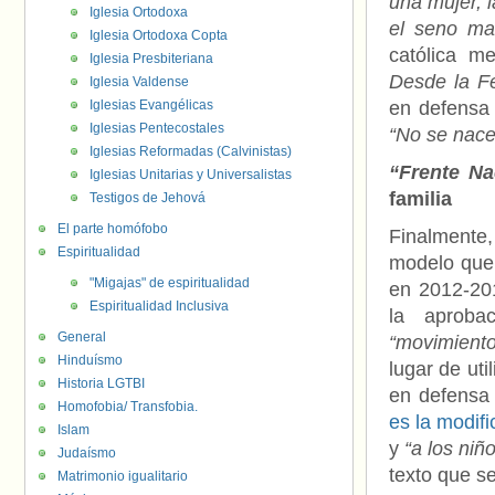
una mujer, l
Iglesia Ortodoxa
el seno ma
Iglesia Ortodoxa Copta
católica m
Iglesia Presbiteriana
Desde la F
Iglesia Valdense
Iglesias Evangélicas
en defensa
Iglesias Pentecostales
“No se nac
Iglesias Reformadas (Calvinistas)
“Frente Na
Iglesias Unitarias y Universalistas
familia
Testigos de Jehová
El parte homófobo
Finalmente
Espiritualidad
modelo que
"Migajas" de espiritualidad
en 2012-201
Espiritualidad Inclusiva
la aprobac
General
“movimiento 
Hinduísmo
lugar de uti
Historia LGTBI
en defensa 
Homofobia/ Transfobia.
es la modifi
Islam
y
“a los niñ
Judaísmo
texto que se
Matrimonio igualitario