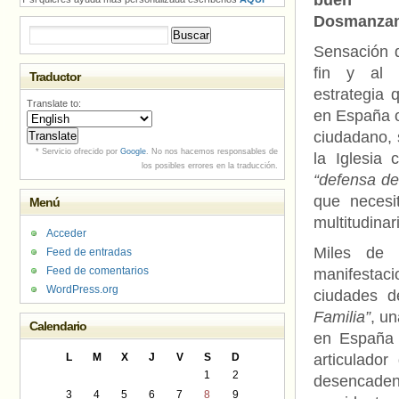
buen 
Dosmanzan
Buscar:
Sensación 
fin y al
Traductor
estrategia 
Translate to:
en España o
ciudadano,
* Servicio ofrecido por
Google
. No nos hacemos responsables de
la Iglesia 
los posibles errores en la traducción.
“defensa de 
que neces
Menú
multitudinar
Acceder
Miles de 
Feed de entradas
Feed de comentarios
manifestaci
WordPress.org
ciudades 
Familia”
, un
Calendario
en España
L
M
X
J
V
S
D
articulado
1
2
desencaden
3
4
5
6
7
8
9