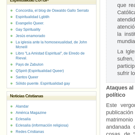
Espiritualidad LGTBI+
que re
Concordia, el blog de Oswaldo Gallo Serrato
Católi
Espiritualidad Lgbtih
atendi
Evangelio Queer.
atenció
Gay Spirituality
la ins
Jesús enamorado
mundia
La iglesia ante la homosexualidad, de John
Mcneill
La Igl
Libro "La Amistad Espiritual", de Elredo de
sufren,
Rieval.
Pays de Zabulon
partici
QSpirit (Espiritualidad Queer)
sufrir 
Santos Queer
Sólido puente. Espiritualidad gay
Ataques al 
político
Noticias Cristianas
Este vergo
Alandar
publicación
América Magazine
matrimonio 
Eclesalia
Eclesalia (información religiosa)
andanada d
Redes Cristianas
cosas, de