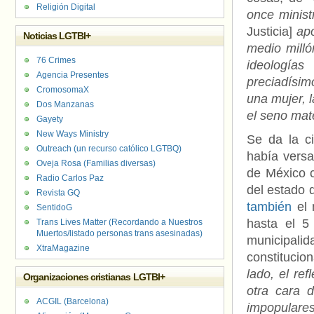
Religión Digital
once minist
Justicia]
apo
Noticias LGTBI+
medio milló
76 Crimes
ideologías
Agencia Presentes
preciadísi
CromosomaX
una mujer, l
Dos Manzanas
el seno mat
Gayety
New Ways Ministry
Se da la c
Outreach (un recurso católico LGTBQ)
había versa
Oveja Rosa (Familias diversas)
de México c
Radio Carlos Paz
del estado 
Revista GQ
también
el 
SentidoG
hasta el 5
Trans Lives Matter (Recordando a Nuestros
Muertos/listado personas trans asesinadas)
municipal
XtraMagazine
constitucion
lado, el ref
Organizaciones cristianas LGTBI+
otra cara 
ACGIL (Barcelona)
impopulares