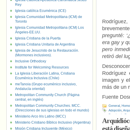
Iglesia Católica Apostólica Carismática Jesús
Rey
Iglesia católica Ecuménica (ICE)
Iglesia Comunidad Metropolitana (ICM) de
Rodríguez
Toronto
Iglesia Comunidad Metropolitana (ICM) Los
brevemente
Ángeles-EE.UU.
pregunté: ‘
Iglesia Cristiana de la Puerta
era gay y q
Iglesia Cristiana Unitaria de Argentina
pero inmedi
Iglesia de Jesucristo de la Restauración.
(Mormones inclusivos).
retiró del lu
Inclusive Orthodoxy
Desconocemo
Institute for Welcoming Resources
Rodríguez 
La Iglesia Liberación Latina, Cristiana
Ecuménica Inclusiva (Chile)
imagen y e
meTanoia (Grupo ecuménico inclusivo,
más de un 
Andalucía oriental)
Metropolitan Community Church (Página
Fuente Do
central, en inglés)
Metropolitan Community Churches. MCC.
General
,
Homof
(Direcciones de sus iglesias en todo el mundo)
Adopción
,
Arqu
Facebook
,
For
Ministerio Arco Iris Latino (MCC)
Arquidióc
Homoparentali
Ministerio Cristiano Bíblico Inclusivo (Argentina)
México
está diseñ
Misión Cristiana Incluyente (México)