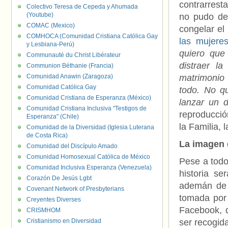
contrarresta
Colectivo Teresa de Cepeda y Ahumada
(Youtube)
no pudo det
COMAC (Mexico)
congelar e
COMHOCA (Comunidad Cristiana Católica Gay
las mujeres
y Lesbiana-Perú)
quiero que
Communauté du Christ Libérateur
distraer l
Communion Béthanie (Francia)
Comunidad Anawin (Zaragoza)
matrimonio 
Comunidad Católica Gay
todo. No q
Comunidad Cristiana de Esperanza (México)
lanzar un 
Comunidad Cristiana Inclusiva "Testigos de
reproducción
Esperanza" (Chile)
la Familia,
Comunidad de la Diversidad (Iglesia Luterana
de Costa Rica)
La imagen d
Comunidad del Discípulo Amado
Comunidad Homosexual Católica de México
Pese a todo
Comunidad Inclusiva Esperanza (Venezuela)
historia s
Corazón De Jesús Lgbt
ademán de
Covenant Network of Presbyterians
tomada por
Creyentes Diverses
Facebook, q
CRISMHOM
Cristianismo en Diversidad
ser recogid