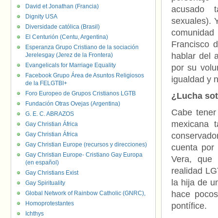
David et Jonathan (Francia)
acusado t
Dignity USA
sexuales). 
Diversidade católica (Brasil)
comunidad 
El Centurión (Centu, Argentina)
Francisco 
Esperanza Grupo Cristiano de la sociación
hablar del 
Jerelesgay (Jerez de la Frontera)
Evangelicals for Marriage Equality
por su volu
Facebook Grupo Área de Asuntos Religiosos
igualdad y n
de la FELGTBI+
Foro Europeo de Grupos Cristianos LGTB
¿Lucha sot
Fundación Otras Ovejas (Argentina)
Cabe tener 
G. E. C. ABRAZOS
mexicana t
Gay Christian África
Gay Christian África
conservador
Gay Christian Europe (recursos y direcciones)
cuenta por 
Gay Christian Europe- Cristiano Gay Europa
Vera, que 
(en español)
realidad LG
Gay Christians Exist
la hija de u
Gay Spirituality
hace poco
Global Network of Rainbow Catholic (GNRC),
Homoprotestantes
pontífice.
Ichthys