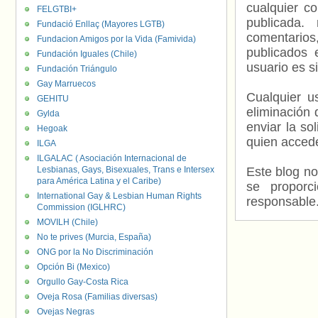
cualquier c
FELGTBI+
publicada.
Fundació Enllaç (Mayores LGTB)
comentarios,
Fundacion Amigos por la Vida (Famivida)
publicados 
Fundación Iguales (Chile)
usuario es s
Fundación Triángulo
Gay Marruecos
Cualquier us
GEHITU
eliminación 
Gylda
enviar la so
Hegoak
quien accede
ILGA
ILGALAC ( Asociación Internacional de
Lesbianas, Gays, Bisexuales, Trans e Intersex
Este blog no
para América Latina y el Caribe)
se proporc
International Gay & Lesbian Human Rights
responsable
Commission (IGLHRC)
MOVILH (Chile)
No te prives (Murcia, España)
ONG por la No Discriminación
Opción Bi (Mexico)
Orgullo Gay-Costa Rica
Oveja Rosa (Familias diversas)
Ovejas Negras