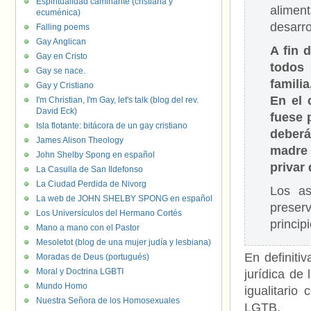
Espiritualidad caminante (cristiana y
alimen
ecuménica)
desarro
Falling poems
Gay Anglican
A fin 
Gay en Cristo
todos 
Gay se nace.
famili
Gay y Cristiano
En el 
I'm Christian, I'm Gay, let's talk (blog del rev.
David Eck)
fuese 
Isla flotante: bitácora de un gay cristiano
deberá
James Alison Theology
madre
John Shelby Spong en español
privar
La Casulla de San Ildefonso
La Ciudad Perdida de Nivorg
Los as
La web de JOHN SHELBY SPONG en español
preserv
Los Universículos del Hermano Cortés
principi
Mano a mano con el Pastor
Mesoletot (blog de una mujer judía y lesbiana)
En definiti
Moradas de Deus (portugués)
Moral y Doctrina LGBTI
jurídica de
Mundo Homo
igualitario
Nuestra Señora de los Homosexuales
LGTB.