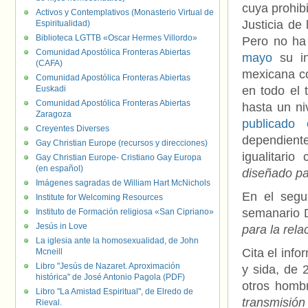
cuya prohib
Activos y Contemplativos (Monasterio Virtual de
Justicia de
Espiritualidad)
Biblioteca LGTTB «Oscar Hermes Villordo»
Pero no ha 
Comunidad Apostólica Fronteras Abiertas
mayo
su in
(CAFA)
mexicana co
Comunidad Apostólica Fronteras Abiertas
Euskadi
en todo el 
Comunidad Apostólica Fronteras Abiertas
hasta un ni
Zaragoza
publicado
Creyentes Diverses
dependient
Gay Christian Europe (recursos y direcciones)
igualitari
Gay Christian Europe- Cristiano Gay Europa
(en español)
diseñado pa
Imágenes sagradas de William Hart McNichols
En el segu
Institute for Welcoming Resources
semanario 
Instituto de Formación religiosa «San Cipriano»
Jesús in Love
para la rel
La iglesia ante la homosexualidad, de John
Cita el inf
Mcneill
Libro "Jesús de Nazaret. Aproximación
y sida, de 
histórica" de José Antonio Pagola (PDF)
otros hom
Libro "La Amistad Espiritual", de Elredo de
transmisión
Rieval.