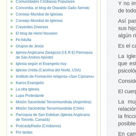
Comunidades Cristianas Populares
Y no im
Concordia, el blog de Oswaldo Gallo Serrato
de tod
Consejo Mundial de Iglesias
Así pa
Consejo Mundial de Iglesias
Creyentes Diverses
sus hij
El blog de Henri Nouwen
algún r
Fe Adulta
Es el c
Grupos de Jesús
Iglesia Anglicana Zaragoza (I.E.R.E) Parroquia
La Igl
de San Andres Apóstol
que est
Iglesia según el Evangelio hoy
psicoló
Iglesia Unida (Carolina del Norte, USA)
Instituto de Formación religiosa «San Cipriano»
Conside
Kairos Evangelio
La otra Iglesia.
El cue
Lupa Protestante
La muj
Misión Sacerdotal Tercermundista (Argentina)
relació
Misión Sacerdotal Tercermundista (Chile)
Parroquia de San Esteban (Iglesia Anglicana
la fric
de Toronto, Canadá)
posible
PodcastyRadio (Cristianos)
Por tantas
En cam