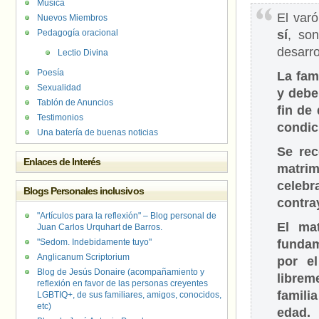
Música
El varó
Nuevos Miembros
Pedagogía oracional
sí
, son
desarro
Lectio Divina
Poesía
La fam
Sexualidad
y debe
Tablón de Anuncios
fin de
Testimonios
condic
Una batería de buenas noticias
Se rec
Enlaces de Interés
matrim
celeb
Blogs Personales inclusivos
contra
"Artículos para la reflexión" – Blog personal de
El mat
Juan Carlos Urquhart de Barros.
"Sedom. Indebidamente tuyo"
fundam
Anglicanum Scriptorium
por e
Blog de Jesús Donaire (acompañamiento y
librem
reflexión en favor de las personas creyentes
famili
LGBTIQ+, de sus familiares, amigos, conocidos,
etc)
edad.