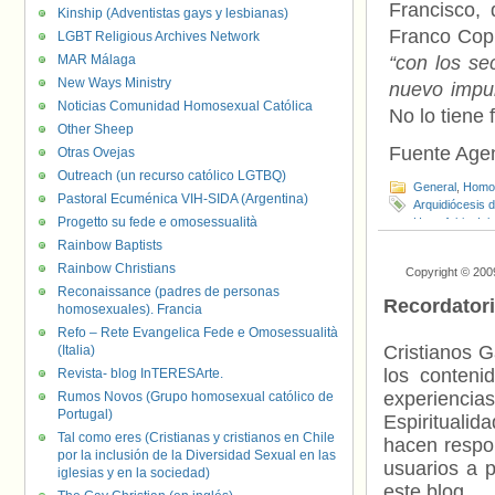
Francisco,
Kinship (Adventistas gays y lesbianas)
Franco Cop
LGBT Religious Archives Network
MAR Málaga
“con los se
New Ways Ministry
nuevo impul
Noticias Comunidad Homosexual Católica
No lo tiene
Other Sheep
Fuente Age
Otras Ovejas
Outreach (un recurso católico LGTBQ)
General
,
Homof
Pastoral Ecuménica VIH-SIDA (Argentina)
Arquidiócesis 
Progetto su fede e omosessualità
Homofobia
,
Igl
Rivera
,
Papa F
Rainbow Baptists
Rainbow Christians
Copyright © 200
Reconaissance (padres de personas
Recordator
homosexuales). Francia
Refo – Rete Evangelica Fede e Omosessualità
Cristianos G
(Italia)
los contenid
Revista- blog InTERESArte.
experienci
Rumos Novos (Grupo homosexual católico de
Portugal)
Espiritualid
Tal como eres (Cristianas y cristianos en Chile
hacen respo
por la inclusión de la Diversidad Sexual en las
usuarios a p
iglesias y en la sociedad)
este blog.