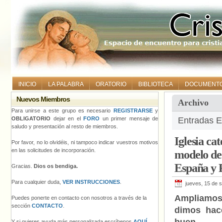
INICIO
LA PALABRA
ORATORIO
BIBLIOTECA
DOCUMENT
Nuevos Miembros
Archivo
Para unirse a este grupo es necesario
REGISTRARSE
y
OBLIGATORIO
dejar en el
FORO
un primer mensaje de
Entradas E
saludo y presentación al resto de miembros.
Iglesia ca
Por favor, no lo olvidéis, ni tampoco indicar vuestros motivos
en las solicitudes de incorporación.
modelo de 
España y 
Gracias.
Dios os bendiga.
Para cualquier duda,
VER INSTRUCCIONES
.
jueves, 15 de 
Ampliamos
Puedes ponerte en contacto con nosotros a través de la
sección
CONTACTO
.
dimos hac
Y si quieres ayuda más personalizada escríbenos
AQUÍ