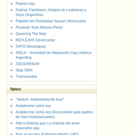
Padres Gay
Padres, Familiares, Amigos de Lesbianas y
Gays (Argentina)
Papeles de Diversidad Sexual (Venezuela)
Proyecto Todo Mejora (Perú)
Queering The Map
REFLEJOS (Venezuela)
SAFO (Nicaragua)
SIGLA – Sociedad de Integración Gay Lésbica
Argentina
SOLIDARIGAY
Stop SIDA
Transexualia
Varios
"Sedom. Indebidamente tuyo"
Acéptenme como soy
Acéptenme como soy (Documento para padres
de hijos homosexuales)
Arte e Historia gay. La historia del amor
masculino gay.
Bajo el arcoíris (Editorial infantil LGBT).