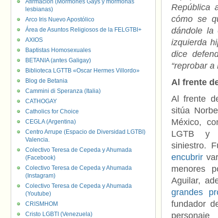
Afirmación (Mormones Gays y mormonas
República 
lesbianas)
cómo se qu
Arco Iris Nuevo Apostólico
dándole la
Área de Asuntos Religiosos de la FELGTBI+
AXIOS
izquierda h
Baptistas Homosexuales
dice defend
BETANIA (antes Galigay)
“reprobar a 
Biblioteca LGTTB «Oscar Hermes Villordo»
Blog de Betania
Al frente d
Cammini di Speranza (Italia)
Al frente d
CATHOGAY
sitúa Norbe
Catholics for Choice
México, co
CEGLA (Argentina)
Centro Arrupe (Espacio de Diversidad LGTBI)
LGTB y u
Valencia.
siniestro. 
Colectivo Teresa de Cepeda y Ahumada
encubrir
var
(Facebook)
menores po
Colectivo Teresa de Cepeda y Ahumada
(Instagram)
Aguilar, a
Colectivo Teresa de Cepeda y Ahumada
grandes pr
(Youtube)
fundador de
CRISMHOM
Cristo LGBTI (Venezuela)
personaje