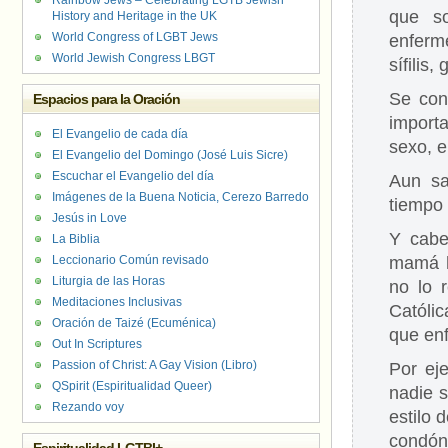
Rainbow Jews – Celebrating LGTB Jewish
que so
History and Heritage in the UK
World Congress of LGBT Jews
enferm
World Jewish Congress LBGT
sífilis,
Se con
Espacios para la Oración
import
El Evangelio de cada día
sexo, e
El Evangelio del Domingo (José Luis Sicre)
Escuchar el Evangelio del día
Aun sa
Imágenes de la Buena Noticia, Cerezo Barredo
tiempo 
Jesús in Love
Y cabe
La Biblia
Leccionario Común revisado
mamá h
Liturgia de las Horas
no lo 
Meditaciones Inclusivas
Católi
Oración de Taizé (Ecuménica)
que enf
Out In Scriptures
Passion of Christ: A Gay Vision (Libro)
Por ej
QSpirit (Espiritualidad Queer)
nadie s
Rezando voy
estilo 
condón