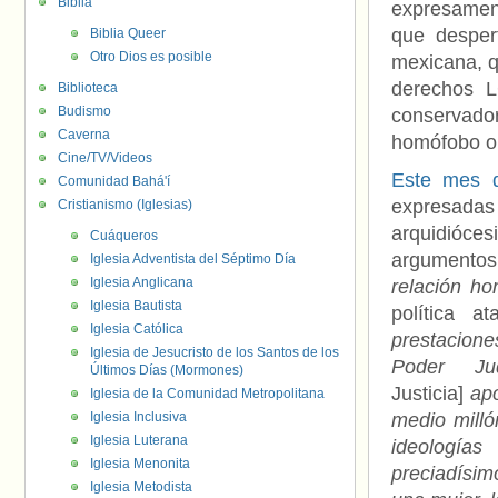
Biblia
expresament
que despert
Biblia Queer
Otro Dios es posible
mexicana, q
derechos L
Biblioteca
Budismo
conservador
Caverna
homófobo o
Cine/TV/Videos
Este mes d
Comunidad Bahá'í
expresada
Cristianismo (Iglesias)
arquidióce
Cuáqueros
argumentos
Iglesia Adventista del Séptimo Día
Iglesia Anglicana
relación ho
Iglesia Bautista
política 
Iglesia Católica
prestacion
Iglesia de Jesucristo de los Santos de los
Poder Ju
Últimos Días (Mormones)
Justicia]
ap
Iglesia de la Comunidad Metropolitana
Iglesia Inclusiva
medio milló
Iglesia Luterana
ideologías
Iglesia Menonita
preciadísi
Iglesia Metodista