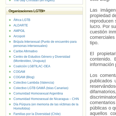
The Gay Christian (en inglés)
Las imágene
Organizaciones LGTBI+
propiedad de
África LGTB
reproducen s
ALDARTE
lucro. Por s
AMPGIL
cuestión inm
Arcopoli
comerciales 
Brújula Intersexual (Punto de encuentro para
tipo.
personas intersexuales)
Caribe Afirmativo
El propieta
Centro de Estudios Género y Diversidad
contenido. 
(Montevideo, Uruguay)
información 
Coalición LGBTILAC-OEA
COGAM
Los comenta
COGAM (Blog)
publicados 
Colectivo Lambda (Valencia)
reservándos
Colectivo LGTB GAMÁ (Islas Canarias)
difamatorio
Comunidad Homosexual Argentina
discriminat
Comunidad Homosexual de Nicaragua – CHN
comentarios
Día Púrpura (en memoria de las víctimas de la
públicas o 
Homofobia)
aquellos c
Familias por la Diversidad (Chile)