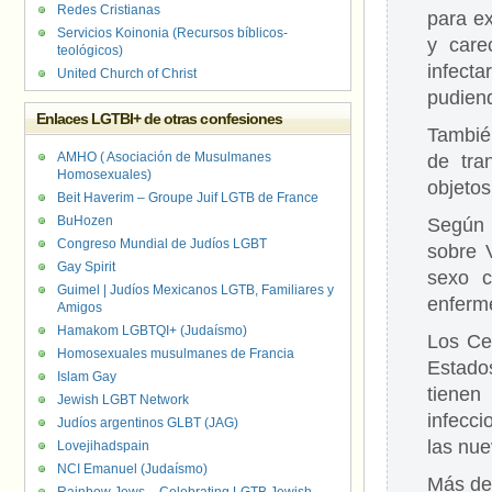
Redes Cristianas
para e
Servicios Koinonia (Recursos bíblicos-
y care
teológicos)
infect
United Church of Christ
pudiend
Enlaces LGTBI+ de otras confesiones
Tambié
AMHO ( Asociación de Musulmanes
de tra
Homosexuales)
objetos
Beit Haverim – Groupe Juif LGTB de France
BuHozen
Según 
Congreso Mundial de Judíos LGBT
sobre 
Gay Spirit
sexo c
Guimel | Judíos Mexicanos LGTB, Familiares y
enferm
Amigos
Hamakom LGBTQI+ (Judaísmo)
Los Ce
Homosexuales musulmanes de Francia
Estado
Islam Gay
tienen
Jewish LGBT Network
infecc
Judíos argentinos GLBT (JAG)
las nue
Lovejihadspain
NCI Emanuel (Judaísmo)
Más del