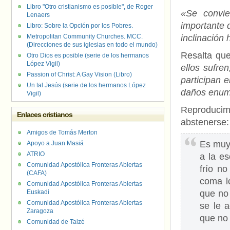
Libro "Otro cristianismo es posible", de Roger
«Se convie
Lenaers
importante 
Libro: Sobre la Opción por los Pobres.
Metropolitan Community Churches. MCC.
inclinación 
(Direcciones de sus iglesias en todo el mundo)
Resalta qu
Otro Dios es posible (serie de los hermanos
López Vigil)
ellos sufre
Passion of Christ: A Gay Vision (Libro)
participan e
Un tal Jesús (serie de los hermanos López
daños enum
Vigil)
Reproducimo
Enlaces cristianos
abstenerse:
Amigos de Tomás Merton
Es muy
Apoyo a Juan Masiá
ATRIO
a la e
Comunidad Apostólica Fronteras Abiertas
frío n
(CAFA)
coma lo
Comunidad Apostólica Fronteras Abiertas
Euskadi
que no 
Comunidad Apostólica Fronteras Abiertas
se le 
Zaragoza
que no 
Comunidad de Taizé