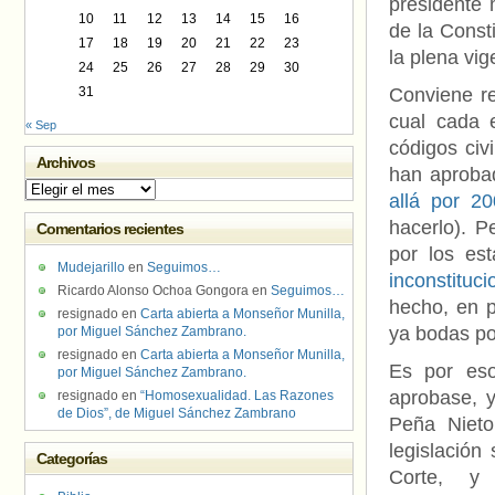
presidente 
10
11
12
13
14
15
16
de la Const
17
18
19
20
21
22
23
la plena vig
24
25
26
27
28
29
30
31
Conviene re
cual cada 
« Sep
códigos civi
Archivos
han aprobado
Archivos
allá por 2
hacerlo). P
Comentarios recientes
por los es
Mudejarillo
en
Seguimos…
inconstituc
Ricardo Alonso Ochoa Gongora
en
Seguimos…
hecho, en p
resignado
en
Carta abierta a Monseñor Munilla,
ya bodas por
por Miguel Sánchez Zambrano.
resignado
en
Carta abierta a Monseñor Munilla,
Es por eso
por Miguel Sánchez Zambrano.
aprobase, y
resignado
en
“Homosexualidad. Las Razones
de Dios”, de Miguel Sánchez Zambrano
Peña Nieto
legislación
Categorías
Corte, y 