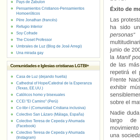
Pays de Zabulon
Éxito de mo
Pensamientos Cristianos-Pensamientos
Homoeróticos
Las protest
Père Jonathan (francés)
ha sido un
Refugio Interior
Soy Cofrade
personas”
d
The Closet Professor
multitudina
Umbrales de Luz (Blog de José Arregi)
junio de 20
Una mirada gay
la
Manif po
de las más
Comunidades e Iglesias cristianas LGTBI+
repetirá el
Casa de Luz (dejando huella)
Frente Naci
Cathedral of Hope/Catedral de la Esperanza
exhibir mú
(Texas, EE.UU.)
sensiblemen
Católicos homo y bisexuales
CCEI "El Camino" (Perú)
sobre el mat
Co-libr-í (Comunidad Cristiana inclusiva)
Nadie duda 
Colectivo San Lázaro (Málaga, España)
largo de
Colectivo Teresa de Cepeda y Ahumada
(Facebook)
movimiento 
Colectivo Teresa de Cepeda y Ahumada
una socieda
(Instagram)