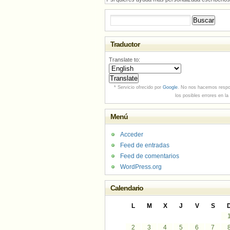
Buscar:
Traductor
Translate to:
* Servicio ofrecido por
Google
. No nos hacemos respo
los posibles errores en la
Menú
Acceder
Feed de entradas
Feed de comentarios
WordPress.org
Calendario
L
M
X
J
V
S
2
3
4
5
6
7