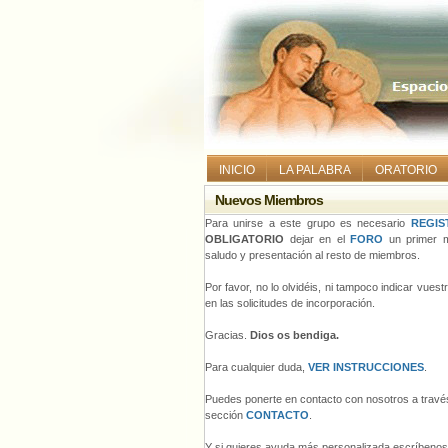
INICIO
LA PALABRA
ORATORIO
Nuevos Miembros
Para unirse a este grupo es necesario
REGIS
OBLIGATORIO
dejar en el
FORO
un primer m
saludo y presentación al resto de miembros.
Por favor, no lo olvidéis, ni tampoco indicar vues
en las solicitudes de incorporación.
Gracias.
Dios os bendiga.
Para cualquier duda,
VER INSTRUCCIONES
.
Puedes ponerte en contacto con nosotros a través
sección
CONTACTO
.
Y si quieres ayuda más personalizada escríbeno