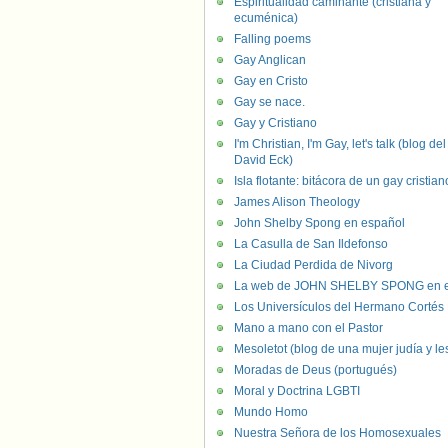
Espiritualidad caminante (cristiana y
ecuménica)
Falling poems
Gay Anglican
Gay en Cristo
Gay se nace.
Gay y Cristiano
I'm Christian, I'm Gay, let's talk (blog del
David Eck)
Isla flotante: bitácora de un gay cristian
James Alison Theology
John Shelby Spong en español
La Casulla de San Ildefonso
La Ciudad Perdida de Nivorg
La web de JOHN SHELBY SPONG en e
Los Universículos del Hermano Cortés
Mano a mano con el Pastor
Mesoletot (blog de una mujer judía y le
Moradas de Deus (portugués)
Moral y Doctrina LGBTI
Mundo Homo
Nuestra Señora de los Homosexuales