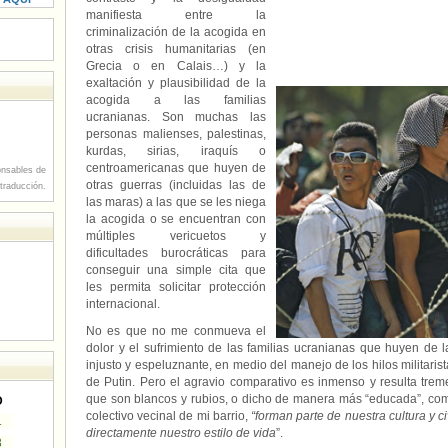
manifiesta entre la
criminalización de la acogida en
otras crisis humanitarias (en
Grecia o en Calais…) y la
exaltación y plausibilidad de la
acogida a las familias
ucranianas. Son muchas las
personas malienses, palestinas,
kurdas, sirias, iraquís o
centroamericanas que huyen de
nsables de
otras guerras (incluidas las de
 traducción.
las maras) a las que se les niega
la acogida o se encuentran con
múltiples vericuetos y
dificultades burocráticas para
conseguir una simple cita que
les permita solicitar protección
internacional.
No es que no me conmueva el
dolor y el sufrimiento de las familias ucranianas que huyen d
injusto y espeluznante, en medio del manejo de los hilos militarist
de Putin. Pero el agravio comparativo es inmenso y resulta tre
que son blancos y rubios, o dicho de manera más “educada”, co
D
colectivo vecinal de mi barrio,
“forman parte de nuestra cultura y 
1
directamente nuestro estilo de vida
”.
8