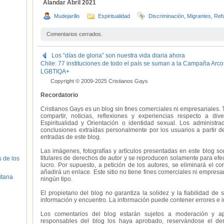
Alandar Abril 2021
Mudejarillo
Espiritualidad
Discriminación
,
Migrantes
,
Ref
Comentarios cerrados.
Los “días de gloria” son nuestra vida diaria ahora
Chile: 77 instituciones de todo el país se suman a la Campaña Arco
LGBTIQA+
Copyright © 2009-2025 Cristianos Gays
Recordatorio
Cristianos Gays es un blog sin fines comerciales ni empresariales. 
compartir, noticias, reflexiones y experiencias respecto a 
Espiritualidad y Orientación o identidad sexual. Los administ
conclusiones extraídas personalmente por los usuarios a partir d
entradas de este blog.
Las imágenes, fotografías y artículos presentadas en este blog s
titulares de derechos de autor y se reproducen solamente para efecto
s de los
lucro. Por supuesto, a petición de los autores, se eliminará el 
añadirá un enlace. Este sitio no tiene fines comerciales ni empresa
itana
ningún tipo.
El propietario del blog no garantiza la solidez y la fiabilidad d
información y encuentro. La información puede contener errores e 
Los comentarios del blog estarán sujetos a moderación y a
responsables del blog los haya aprobado, reservándose el der