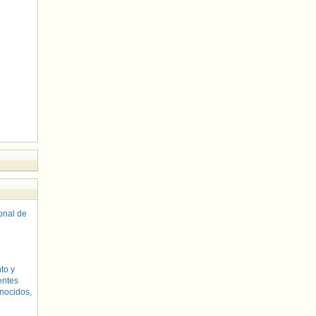
sonal de
to y
entes
nocidos,