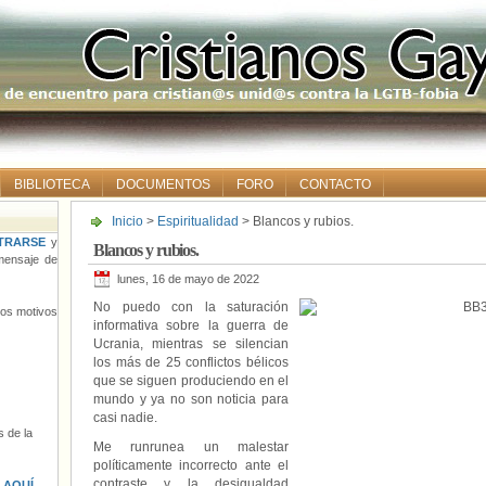
BIBLIOTECA
DOCUMENTOS
FORO
CONTACTO
Inicio
>
Espiritualidad
> Blancos y rubios.
TRARSE
y
Blancos y rubios.
ensaje de
lunes, 16 de mayo de 2022
No puedo con la saturación
tros motivos
informativa sobre la guerra de
Ucrania, mientras se silencian
los más de 25 conflictos bélicos
que se siguen produciendo en el
mundo y ya no son noticia para
casi nadie.
 de la
Me runrunea un malestar
políticamente incorrecto ante el
contraste y la desigualdad
s
AQUÍ