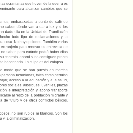
ilias ucranianas que huyen de la guerra es
terminante para alcanzar cambios que se
antes, embarazadas a punto de salir de
 no saben dónde van a dar a luz y si les
 han dado cita en la Unidad de Tramitación
hecho todo tipo de reclamaciones y la
tra cosa. No hay opciones. También varios
extranjería para renovar su entrevista de
ue no saben para cuándo podrá haber citas
su contrato laboral si no consiguen pronto
de hacer nada. La culpa es del colapso.
mo modo que se han puesto en marcha
as persona ucranianas, tales como permiso
bajar, acceso a la educación y a la salud,
es sociales, albergues juveniles, plazas
ción e interpretación y abono transporte
icarse al resto de la población migrante y
 de futuro y de otros conflictos bélicos,
opeos, no son rubios ni blancos. Son los
 y la criminalización.