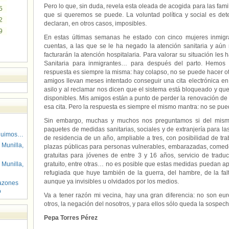
Pero lo que, sin duda, revela esta oleada de acogida para las fam
5
que si queremos se puede. La voluntad política y social es de
2
declaran, en otros casos, imposibles.
9
En estas últimas semanas he estado con cinco mujeres inmigr
cuentas, a las que se le ha negado la atención sanitaria y aún
facturarán la atención hospitalaria. Para valorar su situación les
Sanitaria para inmigrantes… para después del parto. Hemos 
respuesta es siempre la misma: hay colapso, no se puede hacer o
amigos llevan meses intentado conseguir una cita electrónica en 
asilo y al reclamar nos dicen que el sistema está bloqueado y q
disponibles. Mis amigos están a punto de perder la renovación de 
esa cita. Pero la respuesta es siempre el mismo mantra: no se pue
Sin embargo, muchas y muchos nos preguntamos si del mis
paquetes de medidas sanitarias, sociales y de extranjería para l
guimos…
de residencia de un año, ampliable a tres, con posibilidad de tra
 Munilla,
plazas públicas para personas vulnerables, embarazadas, comedor
gratuitas para jóvenes de entre 3 y 16 años, servicio de traduc
 Munilla,
gratuito, entre otras… no es posible que estas medidas puedan apl
refugiada que huye también de la guerra, del hambre, de la falta
aunque ya invisibles u olvidados por los medios.
azones
o
Va a tener razón mi vecina, hay una gran diferencia: no son eur
otros, la negación del nosotros, y para ellos sólo queda la sospecha
Pepa Torres Pérez