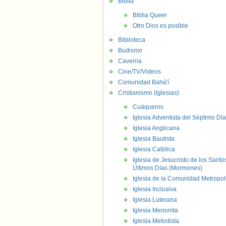
Biblia
Biblia Queer
Otro Dios es posible
Biblioteca
Budismo
Caverna
Cine/TV/Videos
Comunidad Bahá'í
Cristianismo (Iglesias)
Cuáqueros
Iglesia Adventista del Séptimo Día
Iglesia Anglicana
Iglesia Bautista
Iglesia Católica
Iglesia de Jesucristo de los Santo
Últimos Días (Mormones)
Iglesia de la Comunidad Metropol
Iglesia Inclusiva
Iglesia Luterana
Iglesia Menonita
Iglesia Metodista