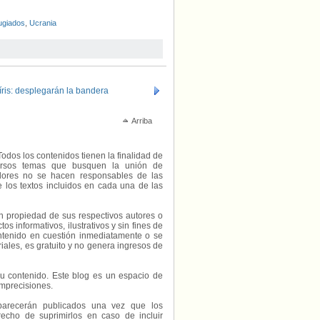
ugiados
,
Ucrania
íris: desplegarán la bandera
Arriba
Todos los contenidos tienen la finalidad de
diversos temas que busquen la unión de
radores no se hacen responsables de las
e los textos incluidos en cada una de las
on propiedad de sus respectivos autores o
s informativos, ilustrativos y sin fines de
contenido en cuestión inmediatamente o se
riales, es gratuito y no genera ingresos de
e su contenido. Este blog es un espacio de
imprecisiones.
parecerán publicados una vez que los
echo de suprimirlos en caso de incluir