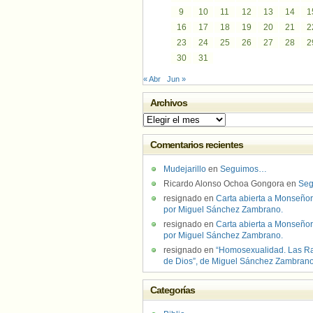
9
10
11
12
13
14
1
16
17
18
19
20
21
2
23
24
25
26
27
28
2
30
31
« Abr
Jun »
Archivos
Archivos
Comentarios recientes
Mudejarillo
en
Seguimos…
Ricardo Alonso Ochoa Gongora
en
Se
resignado
en
Carta abierta a Monseñor
por Miguel Sánchez Zambrano.
resignado
en
Carta abierta a Monseñor
por Miguel Sánchez Zambrano.
resignado
en
“Homosexualidad. Las R
de Dios”, de Miguel Sánchez Zambran
Categorías