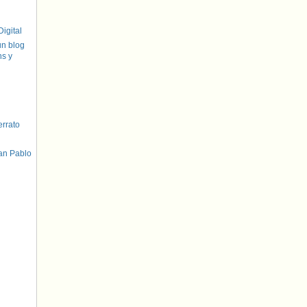
igital
un blog
hs y
errato
an Pablo