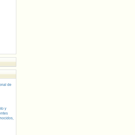
sonal de
to y
entes
nocidos,