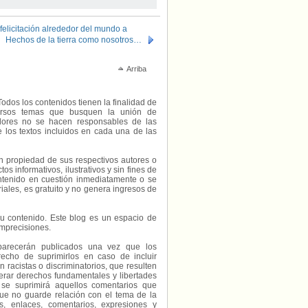
felicitación alrededor del mundo a
Hechos de la tierra como nosotros…
Arriba
Todos los contenidos tienen la finalidad de
diversos temas que busquen la unión de
radores no se hacen responsables de las
e los textos incluidos en cada una de las
on propiedad de sus respectivos autores o
s informativos, ilustrativos y sin fines de
contenido en cuestión inmediatamente o se
riales, es gratuito y no genera ingresos de
e su contenido. Este blog es un espacio de
imprecisiones.
parecerán publicados una vez que los
echo de suprimirlos en caso de incluir
 racistas o discriminatorios, que resulten
erar derechos fundamentales y libertades
 se suprimirá aquellos comentarios que
ue no guarde relación con el tema de la
, enlaces, comentarios, expresiones y