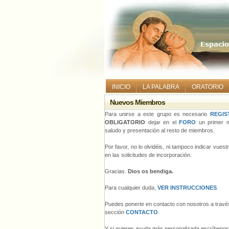
INICIO
LA PALABRA
ORATORIO
Nuevos Miembros
Para unirse a este grupo es necesario
REGIS
OBLIGATORIO
dejar en el
FORO
un primer m
saludo y presentación al resto de miembros.
Por favor, no lo olvidéis, ni tampoco indicar vues
en las solicitudes de incorporación.
Gracias.
Dios os bendiga.
Para cualquier duda,
VER INSTRUCCIONES
.
Puedes ponerte en contacto con nosotros a través
sección
CONTACTO
.
Y si quieres ayuda más personalizada escríbeno