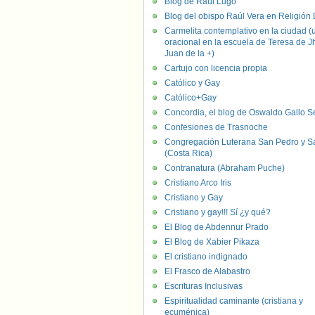
Blog de Raúl Lugo
Blog del obispo Raúl Vera en Religión D
Carmelita contemplativo en la ciudad (
oracional en la escuela de Teresa de J
Juan de la +)
Cartujo con licencia propia
Católico y Gay
Católico+Gay
Concordia, el blog de Oswaldo Gallo S
Confesiones de Trasnoche
Congregación Luterana San Pedro y S
(Costa Rica)
Contranatura (Abraham Puche)
Cristiano Arco Iris
Cristiano y Gay
Cristiano y gay!!! Sí ¿y qué?
El Blog de Abdennur Prado
El Blog de Xabier Pikaza
El cristiano indignado
El Frasco de Alabastro
Escrituras Inclusivas
Espiritualidad caminante (cristiana y
ecuménica)