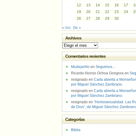
12
13
14
15
16
17
1
19
20
21
22
23
24
2
26
27
28
29
30
« Oct
Dic »
Archivos
Archivos
Comentarios recientes
Mudejarillo
en
Seguimos…
Ricardo Alonso Ochoa Gongora
en
Se
resignado
en
Carta abierta a Monseñor
por Miguel Sánchez Zambrano.
resignado
en
Carta abierta a Monseñor
por Miguel Sánchez Zambrano.
resignado
en
“Homosexualidad. Las R
de Dios”, de Miguel Sánchez Zambran
Categorías
Biblia