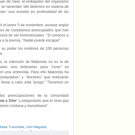
 van de Geer, el embajador del organismo
 se lamentan “
del deterioro en materia de
ian “
una revisión en profundidad de las
ó el lunes 5 de noviembre, aunque según
ajes de ciudadanos preocupados que han
hosos de ser homosexuales. “
Si conoces a
 a la prensa, “
Nadie puede escapar
“.
n su poder los nombres de 100 personas
e.
o, la intención de Makonda no es la de
ales sino torturarlas para
“curar”
su
en una entrevista. Para ello Makonda ha
“psiquiatras”
y
“doctores”
que realizarán
llevar a cabo esta
“purga”
: “T
enemos un
las preocupaciones de la comunidad
que a Dios
” y asegurando que el sexo gay
giones cristiana y musulmana
“.
obia/ Transfobia
,
John Magufuli
,
oeland van de Geer
,
Tanzania
,
Unión