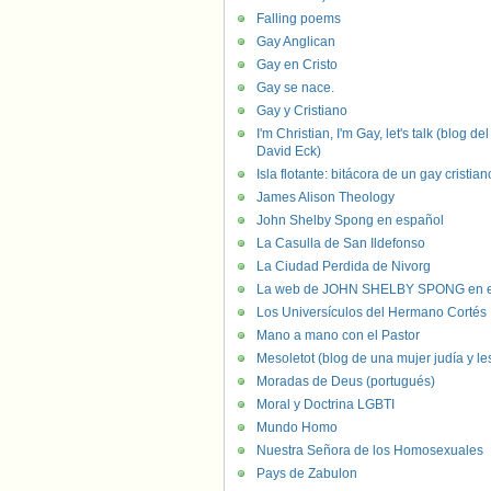
Falling poems
Gay Anglican
Gay en Cristo
Gay se nace.
Gay y Cristiano
I'm Christian, I'm Gay, let's talk (blog del
David Eck)
Isla flotante: bitácora de un gay cristian
James Alison Theology
John Shelby Spong en español
La Casulla de San Ildefonso
La Ciudad Perdida de Nivorg
La web de JOHN SHELBY SPONG en e
Los Universículos del Hermano Cortés
Mano a mano con el Pastor
Mesoletot (blog de una mujer judía y le
Moradas de Deus (portugués)
Moral y Doctrina LGBTI
Mundo Homo
Nuestra Señora de los Homosexuales
Pays de Zabulon