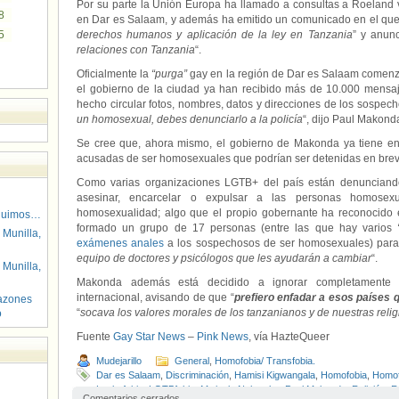
Por su parte la Unión Europa ha llamado a consultas a Roeland
8
en Dar es Salaam, y además ha emitido un comunicado en el que
5
derechos humanos y aplicación de la ley en Tanzania
” y anunc
relaciones con Tanzania
“.
Oficialmente la
“purga”
gay en la región de Dar es Salaam comenz
el gobierno de la ciudad ya han recibido más de 10.000 mens
hecho circular fotos, nombres, datos y direcciones de los sospec
un homosexual, debes denunciarlo a la policía
“, dijo Paul Makonda
Se cree que, ahora mismo, el gobierno de Makonda ya tiene e
acusadas de ser homosexuales que podrían ser detenidas en brev
Como varias organizaciones LGTB+ del país están denunciand
asesinar, encarcelar o expulsar a las personas homosexu
homosexualidad; algo que el propio gobernante ha reconocido 
guimos…
formado un grupo de 17 personas (entre las que hay varios
 Munilla,
exámenes anales
a los sospechosos de ser homosexuales) para 
equipo de doctores y psicólogos que les ayudarán a cambiar
“.
 Munilla,
Makonda además está decidido a ignorar completamente 
internacional, avisando de que “
prefiero enfadar a esos países 
azones
“
socava los valores morales de los tanzanianos y de nuestras reli
o
Fuente
Gay Star News
–
Pink News
, vía HazteQueer
Mudejarillo
General
,
Homofobia/ Transfobia.
Dar es Salaam
,
Discriminación
,
Hamisi Kigwangala
,
Homofobia
,
Homof
Lesbofobia
,
LGTBfobia
,
Mwigulu Nchemba
,
Paul Makonda
,
Religión
,
R
Comentarios cerrados.