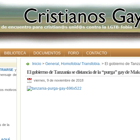
BIBLIOTECA
DOCUMENTOS
FORO
CONTACTO
Inicio
>
General
,
Homofobia/ Transfobia.
> El gobierno de Tanza
Makonda
TRARSE
y
El gobierno de Tanzania se distancia de la “purga” gay de Ma
ensaje de
viernes, 9 de noviembre de 2018
tros motivos
 de la
s
AQUÍ