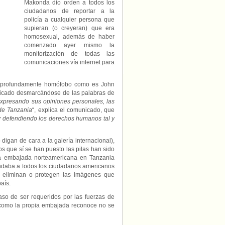
Makonda dio orden a todos los
ciudadanos de reportar a la
policía a cualquier persona que
supieran (o creyeran) que era
homosexual, además de haber
comenzado ayer mismo la
monitorización de todas las
comunicaciones vía internet para
or profundamente homófobo como es John
unicado desmarcándose de las palabras de
expresando sus opiniones personales, las
 de Tanzania
“, explica el comunicado, que
 defendiendo los derechos humanos tal y
igan de cara a la galería internacional),
s que sí se han puesto las pilas han sido
la embajada norteamericana en Tanzania
endaba a todos los ciudadanos americanos
e eliminan o protegen las imágenes que
aís.
so de ser requeridos por las fuerzas de
e como la propia embajada reconoce no se