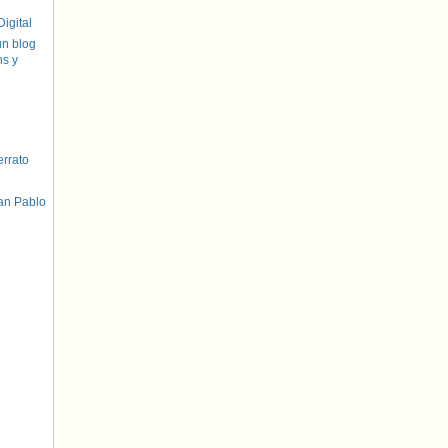
igital
un blog
hs y
errato
an Pablo