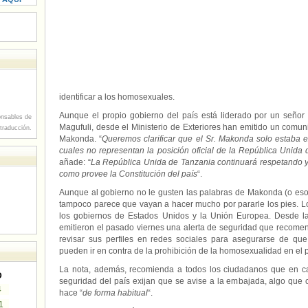
identificar a los homosexuales.
Aunque el propio gobierno del país está liderado por un señ
nsables de
Magufuli, desde el Ministerio de Exteriores han emitido un com
 traducción.
Makonda. “
Queremos clarificar que el Sr. Makonda solo estaba 
cuales no representan la posición oficial de la República Unida
añade: “
La República Unida de Tanzania continuará respetando y
como provee la Constitución del país
“.
Aunque al gobierno no le gusten las palabras de Makonda (o eso d
tampoco parece que vayan a hacer mucho por pararle los pies. Lo
los gobiernos de Estados Unidos y la Unión Europea. Desde 
emitieron el pasado viernes una alerta de seguridad que recom
revisar sus perfiles en redes sociales para asegurarse de qu
pueden ir en contra de la prohibición de la homosexualidad en el p
La nota, además, recomienda a todos los ciudadanos que en ca
D
seguridad del país exijan que se avise a la embajada, algo qu
4
hace “
de forma habitual
“.
1