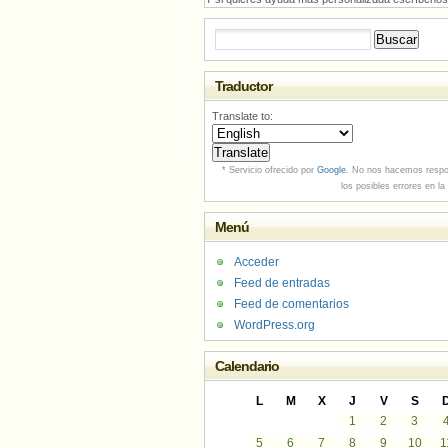
Buscar:
Traductor
Translate to:
* Servicio ofrecido por
Google
. No nos hacemos respo
los posibles errores en la
Menú
Acceder
Feed de entradas
Feed de comentarios
WordPress.org
Calendario
L
M
X
J
V
S
1
2
3
5
6
7
8
9
10
1