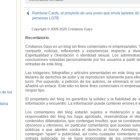
Europa
,
VIH
,
Zanziba
Rainbow Cards, el proyecto de una joven que envía tarjetas de 
personas LGTB
Copyright © 2009-2025 Cristianos Gays
Recordatorio
Cristianos Gays es un blog sin fines comerciales ni empresariales. 
compartir, noticias, reflexiones y experiencias respecto a 
Espiritualidad y Orientación o identidad sexual. Los administ
conclusiones extraídas personalmente por los usuarios a partir d
entradas de este blog.
Las imágenes, fotografías y artículos presentadas en este blog s
titulares de derechos de autor y se reproducen solamente para efecto
lucro. Por supuesto, a petición de los autores, se eliminará el 
añadirá un enlace. Este sitio no tiene fines comerciales ni empresa
ningún tipo.
s de los
El propietario del blog no garantiza la solidez y la fiabilidad d
información y encuentro. La información puede contener errores e 
itana
Los comentarios del blog estarán sujetos a moderación y a
responsables del blog los haya aprobado, reservándose el der
contenidos difamatorios, que contengan insultos, que se consideren
obscenos u ofensivos, en particular comentarios que puedan vuln
públicas o que atenten contra el derecho al honor. Asimismo,
contengan “spam” o publicidad, así como cualquier comentario q
entrada publicada. no se hace responsable de los contenidos