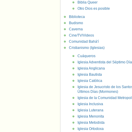
Biblia Queer
Otro Dios es posible
Biblioteca
Budismo
Caverna
Cine/TV/Videos
Comunidad Bahá'í
Cristianismo (Iglesias)
Cuáqueros
Iglesia Adventista del Séptimo Día
Iglesia Anglicana
Iglesia Bautista
Iglesia Católica
Iglesia de Jesucristo de los Santo
Últimos Días (Mormones)
Iglesia de la Comunidad Metropol
Iglesia Inclusiva
Iglesia Luterana
Iglesia Menonita
Iglesia Metodista
Iglesia Ortodoxa