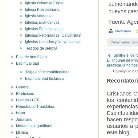
Iglesia Ortodoxa Copta
aumentando
Iglesia Presbiteriana
nuevos caso
Iglesia Valdense
Fuente Age
Iglesias Evangélicas
Iglesias Pentecostales
Mudejarillo
Iglesias Reformadas (Calvinistas)
Iglesias Unitarias y Universalistas
Comentarios cerr
Testigos de Jehová
Smithers, de “
El parte homófobo
El Tribunal de Pr
Espiritualidad
practicar la homo
Copyright © 200
"Migajas" de espiritualidad
Espiritualidad Inclusiva
Recordator
General
Cristianos G
Hinduísmo
los contenid
Historia LGTBI
experienci
Homofobia/ Transfobia.
Espiritualid
Islam
hacen respo
Judaísmo
usuarios a p
Matrimonio igualitario
este blog.
Música