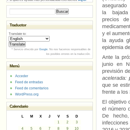
asegurado
Buscar:
la bajad
precios de
Traductor
medicamen
y el aument
Translate to:
la ayuda g
epidemia de
* Servicio ofrecido por
Google
. No nos hacemos responsables de
los posibles errores en la traducción.
Ante la pró
junio en N
Menú
previsión d
Acceder
acelerada:
Feed de entradas
que se esti
Feed de comentarios
frente a los
WordPress.org
El objetivo 
Calendario
el número d
De hecho, 
L
M
X
J
V
S
D
infecciones
1
2
3
4
5
6
7
8
9
10
2016 y 2030