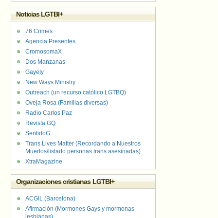
Noticias LGTBI+
76 Crimes
Agencia Presentes
CromosomaX
Dos Manzanas
Gayety
New Ways Ministry
Outreach (un recurso católico LGTBQ)
Oveja Rosa (Familias diversas)
Radio Carlos Paz
Revista GQ
SentidoG
Trans Lives Matter (Recordando a Nuestros
Muertos/listado personas trans asesinadas)
XtraMagazine
Organizaciones cristianas LGTBI+
ACGIL (Barcelona)
Afirmación (Mormones Gays y mormonas
lesbianas)