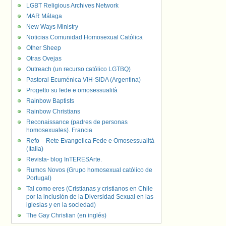
LGBT Religious Archives Network
MAR Málaga
New Ways Ministry
Noticias Comunidad Homosexual Católica
Other Sheep
Otras Ovejas
Outreach (un recurso católico LGTBQ)
Pastoral Ecuménica VIH-SIDA (Argentina)
Progetto su fede e omosessualità
Rainbow Baptists
Rainbow Christians
Reconaissance (padres de personas
homosexuales). Francia
Refo – Rete Evangelica Fede e Omosessualità
(Italia)
Revista- blog InTERESArte.
Rumos Novos (Grupo homosexual católico de
Portugal)
Tal como eres (Cristianas y cristianos en Chile
por la inclusión de la Diversidad Sexual en las
iglesias y en la sociedad)
The Gay Christian (en inglés)