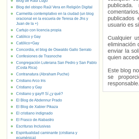
Blog de Raúl Lugo
publicada.
Blog del obispo Raúl Vera en Religión Digital
comentarios,
Carmelita contemplativo en la ciudad (un blog
publicados 
oracional en la escuela de Teresa de Jhs y
Juan de la +)
usuario es s
Cartujo con licencia propia
Católico y Gay
Cualquier us
Católico+Gay
eliminación 
Concordia, el blog de Oswaldo Gallo Serrato
enviar la so
Confesiones de Trasnoche
quien accede
Congregación Luterana San Pedro y San Pablo
(Costa Rica)
Este blog no
Contranatura (Abraham Puche)
se proporc
Cristiano Arco Iris
responsable
Cristiano y Gay
Cristiano y gay!!! Sí ¿y qué?
El Blog de Abdennur Prado
El Blog de Xabier Pikaza
El cristiano indignado
El Frasco de Alabastro
Escrituras Inclusivas
Espiritualidad caminante (cristiana y
ecuménica)