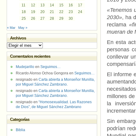
11
12
13
14
15
16
17
«Tenemos un
18
19
20
21
22
23
24
2030»
, ha 
25
26
27
28
29
30
reclama
«f
« Mar
May »
mueran de f
Archivos
En esta act
Archivos
personas co
Comentarios recientes
conllevar u
compensaría
Mudejarillo
en
Seguimos…
Ricardo Alonso Ochoa Gongora
en
Seguimos…
El informe 
resignado
en
Carta abierta a Monseñor Munilla,
aumentand
por Miguel Sánchez Zambrano.
necesitado
resignado
en
Carta abierta a Monseñor Munilla,
millones de
por Miguel Sánchez Zambrano.
resignado
en
“Homosexualidad. Las Razones
la inversi
de Dios”, de Miguel Sánchez Zambrano
incrementars
Categorías
Sin embargo
podrían red
Biblia
Mundial par