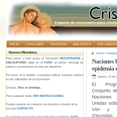
INICIO
LA PALABRA
ORATORIO
BIBLIOTECA
DOCUMENT
Nuevos Miembros
Inicio
>
Gener
mundo
Para unirse a este grupo es necesario
REGISTRARSE
y
Naciones U
OBLIGATORIO
dejar en el
FORO
un primer mensaje de
saludo y presentación al resto de miembros.
epidemia d
Por favor, no lo olvidéis, ni tampoco indicar vuestros motivos
martes, 12 de a
en las solicitudes de incorporación.
El Progr
Gracias.
Dios os bendiga.
Conjunto de
Para cualquier duda,
VER INSTRUCCIONES
.
Naciones
Unidas sobr
Puedes ponerte en contacto con nosotros a través de la
sección
CONTACTO
.
VIH y S
(Onusida
Y si quieres ayuda más personalizada escríbenos
AQUÍ