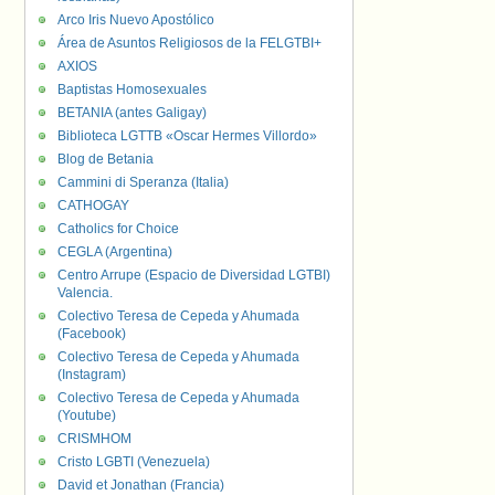
Arco Iris Nuevo Apostólico
Área de Asuntos Religiosos de la FELGTBI+
AXIOS
Baptistas Homosexuales
BETANIA (antes Galigay)
Biblioteca LGTTB «Oscar Hermes Villordo»
Blog de Betania
Cammini di Speranza (Italia)
CATHOGAY
Catholics for Choice
CEGLA (Argentina)
Centro Arrupe (Espacio de Diversidad LGTBI)
Valencia.
Colectivo Teresa de Cepeda y Ahumada
(Facebook)
Colectivo Teresa de Cepeda y Ahumada
(Instagram)
Colectivo Teresa de Cepeda y Ahumada
(Youtube)
CRISMHOM
Cristo LGBTI (Venezuela)
David et Jonathan (Francia)