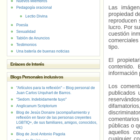
Nuevos Miembros
Las imágene
Pedagogía oracional
propiedad de
Lectio Divina
reproducen s
Poesía
lucro. Por s
Sexualidad
cuestión inm
Tablón de Anuncios
comerciales 
Testimonios
tipo.
Una batería de buenas noticias
El propieta
Enlaces de Interés
contenido. 
información 
Blogs Personales inclusivos
Los comenta
"Artículos para la reflexión" – Blog personal de
publicados 
Juan Carlos Urquhart de Barros.
reservándos
"Sedom. Indebidamente tuyo"
difamatorio
Anglicanum Scriptorium
discriminat
Blog de Jesús Donaire (acompañamiento y
reflexión en favor de las personas creyentes
comentarios
LGBTIQ+, de sus familiares, amigos, conocidos,
públicas o 
etc)
aquellos c
Blog de José Antonio Pagola
cualquier c