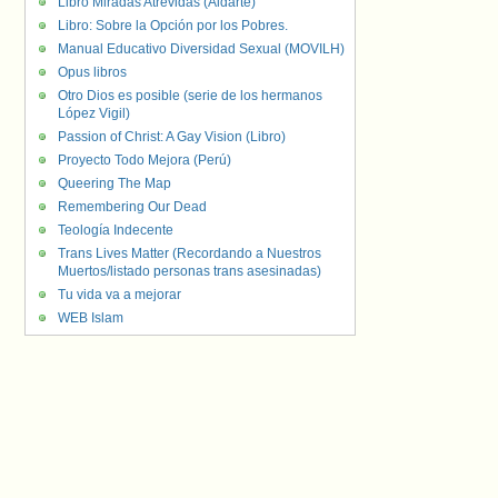
Libro Miradas Atrevidas (Aldarte)
Libro: Sobre la Opción por los Pobres.
Manual Educativo Diversidad Sexual (MOVILH)
Opus libros
Otro Dios es posible (serie de los hermanos
López Vigil)
Passion of Christ: A Gay Vision (Libro)
Proyecto Todo Mejora (Perú)
Queering The Map
Remembering Our Dead
Teología Indecente
Trans Lives Matter (Recordando a Nuestros
Muertos/listado personas trans asesinadas)
Tu vida va a mejorar
WEB Islam