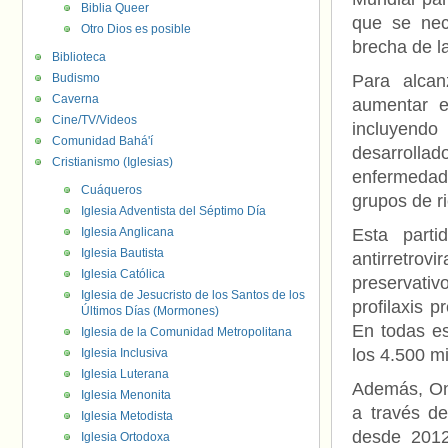
Biblia Queer
que se nec
Otro Dios es posible
brecha de l
Biblioteca
Budismo
Para alcan
Caverna
aumentar e
Cine/TV/Videos
incluyend
Comunidad Bahá'í
desarrolla
Cristianismo (Iglesias)
enfermedad 
Cuáqueros
grupos de r
Iglesia Adventista del Séptimo Día
Iglesia Anglicana
Esta parti
Iglesia Bautista
antirretro
Iglesia Católica
preservativ
Iglesia de Jesucristo de los Santos de los
profilaxis p
Últimos Días (Mormones)
En todas es
Iglesia de la Comunidad Metropolitana
los 4.500 m
Iglesia Inclusiva
Iglesia Luterana
Además, Onu
Iglesia Menonita
a través de
Iglesia Metodista
desde 2012
Iglesia Ortodoxa