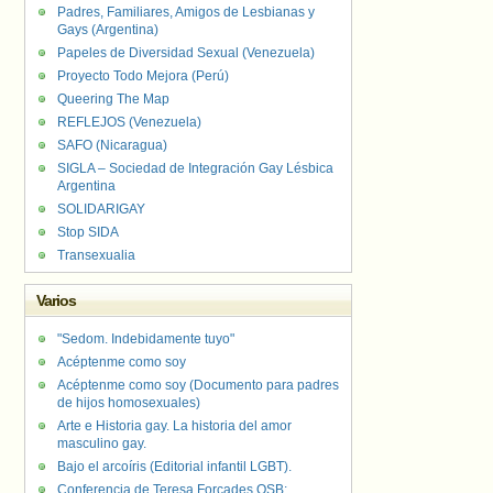
Padres, Familiares, Amigos de Lesbianas y
Gays (Argentina)
Papeles de Diversidad Sexual (Venezuela)
Proyecto Todo Mejora (Perú)
Queering The Map
REFLEJOS (Venezuela)
SAFO (Nicaragua)
SIGLA – Sociedad de Integración Gay Lésbica
Argentina
SOLIDARIGAY
Stop SIDA
Transexualia
Varios
"Sedom. Indebidamente tuyo"
Acéptenme como soy
Acéptenme como soy (Documento para padres
de hijos homosexuales)
Arte e Historia gay. La historia del amor
masculino gay.
Bajo el arcoíris (Editorial infantil LGBT).
Conferencia de Teresa Forcades OSB: