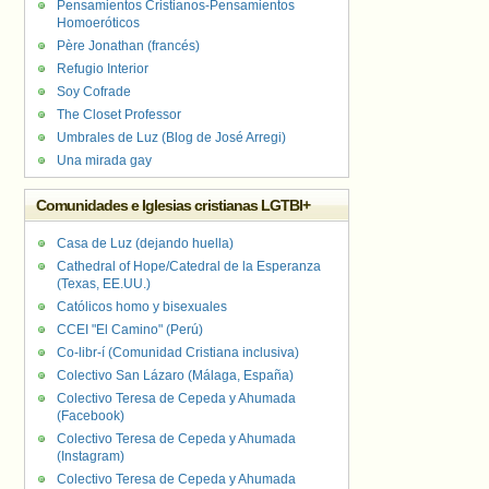
Pensamientos Cristianos-Pensamientos
Homoeróticos
Père Jonathan (francés)
Refugio Interior
Soy Cofrade
The Closet Professor
Umbrales de Luz (Blog de José Arregi)
Una mirada gay
Comunidades e Iglesias cristianas LGTBI+
Casa de Luz (dejando huella)
Cathedral of Hope/Catedral de la Esperanza
(Texas, EE.UU.)
Católicos homo y bisexuales
CCEI "El Camino" (Perú)
Co-libr-í (Comunidad Cristiana inclusiva)
Colectivo San Lázaro (Málaga, España)
Colectivo Teresa de Cepeda y Ahumada
(Facebook)
Colectivo Teresa de Cepeda y Ahumada
(Instagram)
Colectivo Teresa de Cepeda y Ahumada