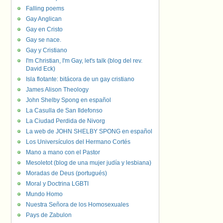
Falling poems
Gay Anglican
Gay en Cristo
Gay se nace.
Gay y Cristiano
I'm Christian, I'm Gay, let's talk (blog del rev.
David Eck)
Isla flotante: bitácora de un gay cristiano
James Alison Theology
John Shelby Spong en español
La Casulla de San Ildefonso
La Ciudad Perdida de Nivorg
La web de JOHN SHELBY SPONG en español
Los Universículos del Hermano Cortés
Mano a mano con el Pastor
Mesoletot (blog de una mujer judía y lesbiana)
Moradas de Deus (portugués)
Moral y Doctrina LGBTI
Mundo Homo
Nuestra Señora de los Homosexuales
Pays de Zabulon