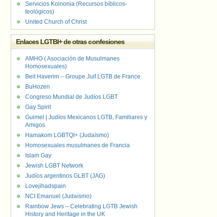
Servicios Koinonia (Recursos bíblicos-
teológicos)
United Church of Christ
Enlaces LGTBI+ de otras confesiones
AMHO ( Asociación de Musulmanes
Homosexuales)
Beit Haverim – Groupe Juif LGTB de France
BuHozen
Congreso Mundial de Judíos LGBT
Gay Spirit
Guimel | Judíos Mexicanos LGTB, Familiares y
Amigos
Hamakom LGBTQI+ (Judaísmo)
Homosexuales musulmanes de Francia
Islam Gay
Jewish LGBT Network
Judíos argentinos GLBT (JAG)
Lovejihadspain
NCI Emanuel (Judaísmo)
Rainbow Jews – Celebrating LGTB Jewish
History and Heritage in the UK