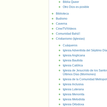
Biblia Queer
Otro Dios es posible
Biblioteca
Budismo
Caverna
Cine/TV/Videos
Comunidad Bahá'í
Cristianismo (Iglesias)
Cuáqueros
Iglesia Adventista del Séptimo Día
Iglesia Anglicana
Iglesia Bautista
Iglesia Católica
Iglesia de Jesucristo de los Santo
Últimos Días (Mormones)
Iglesia de la Comunidad Metropol
Iglesia Inclusiva
Iglesia Luterana
Iglesia Menonita
Iglesia Metodista
Iglesia Ortodoxa