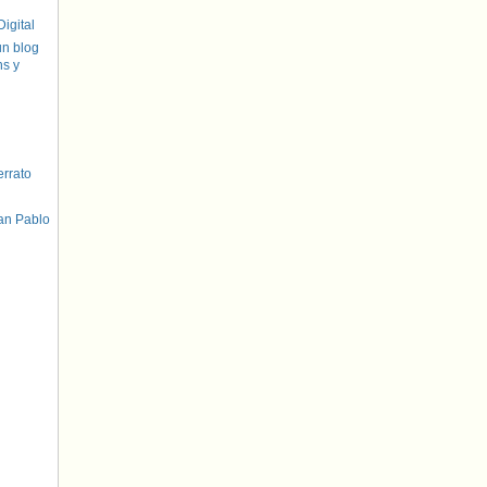
igital
un blog
hs y
errato
an Pablo