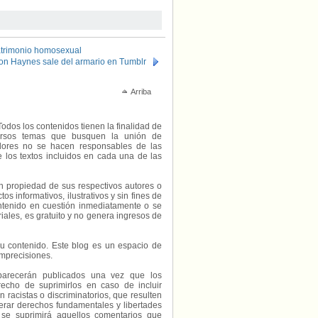
atrimonio homosexual
ton Haynes sale del armario en Tumblr
Arriba
Todos los contenidos tienen la finalidad de
diversos temas que busquen la unión de
radores no se hacen responsables de las
e los textos incluidos en cada una de las
on propiedad de sus respectivos autores o
s informativos, ilustrativos y sin fines de
contenido en cuestión inmediatamente o se
riales, es gratuito y no genera ingresos de
e su contenido. Este blog es un espacio de
imprecisiones.
parecerán publicados una vez que los
echo de suprimirlos en caso de incluir
 racistas o discriminatorios, que resulten
erar derechos fundamentales y libertades
 se suprimirá aquellos comentarios que