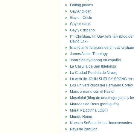
Falling poems
Gay Anglican
Gay en Cristo
Gay se nace.
Gay y Cristiano
I'm Christian, I'm Gay, let's talk (blog del
David Eck)
Isla flotante: bitácora de un gay cristian
James Alison Theology
John Shelby Spong en español
La Casulla de San Ildefonso
La Ciudad Perdida de Nivorg
La web de JOHN SHELBY SPONG en e
Los Universículos del Hermano Cortés
Mano a mano con el Pastor
Mesoletot (blog de una mujer judía y le
Moradas de Deus (portugués)
Moral y Doctrina LGBTI
Mundo Homo
Nuestra Señora de los Homosexuales
Pays de Zabulon