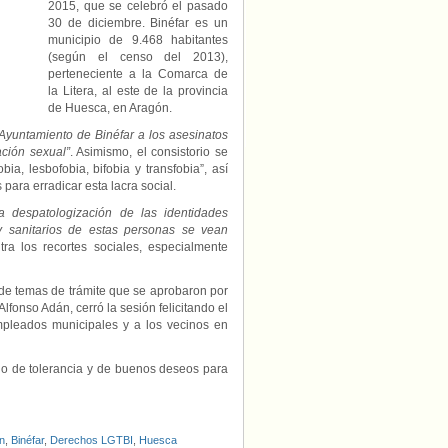
2015, que se celebró el pasado
30 de diciembre. Binéfar es un
municipio de 9.468 habitantes
(según el censo del 2013),
perteneciente a la Comarca de
la Litera, al este de la provincia
de Huesca, en Aragón.
 Ayuntamiento de Binéfar a los asesinatos
ación sexual”
. Asimismo, el consistorio se
, lesbofobia, bifobia y transfobia”, así
ra erradicar esta lacra social.
a despatologización de las identidades
y sanitarios de estas personas se vean
ra los recortes sociales, especialmente
 de temas de trámite que se aprobaron por
Alfonso Adán, cerró la sesión felicitando el
empleados municipales y a los vecinos en
o de tolerancia y de buenos deseos para
n
,
Binéfar
,
Derechos LGTBI
,
Huesca