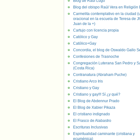
Blog de Raúl Lugo
Blog del obispo Raúl Vera en Religión D
Carmelita contemplativo en la ciudad (
oracional en la escuela de Teresa de J
Juan de la +)
Cartujo con licencia propia
Católico y Gay
Católico+Gay
Concordia, el blog de Oswaldo Gallo S
Confesiones de Trasnoche
Congregación Luterana San Pedro y S
(Costa Rica)
Contranatura (Abraham Puche)
Cristiano Arco Iris
Cristiano y Gay
Cristiano y gay!!! Sí ¿y qué?
El Blog de Abdennur Prado
El Blog de Xabier Pikaza
El cristiano indignado
El Frasco de Alabastro
Escrituras Inclusivas
Espiritualidad caminante (cristiana y
ecuménica)