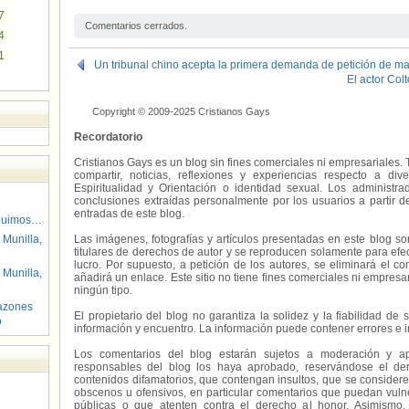
7
Comentarios cerrados.
4
1
Un tribunal chino acepta la primera demanda de petición de m
El actor Col
Copyright © 2009-2025 Cristianos Gays
Recordatorio
Cristianos Gays es un blog sin fines comerciales ni empresariales. 
compartir, noticias, reflexiones y experiencias respecto a 
Espiritualidad y Orientación o identidad sexual. Los administ
conclusiones extraídas personalmente por los usuarios a partir d
entradas de este blog.
guimos…
 Munilla,
Las imágenes, fotografías y artículos presentadas en este blog s
titulares de derechos de autor y se reproducen solamente para efecto
lucro. Por supuesto, a petición de los autores, se eliminará el 
 Munilla,
añadirá un enlace. Este sitio no tiene fines comerciales ni empresa
ningún tipo.
azones
El propietario del blog no garantiza la solidez y la fiabilidad d
o
información y encuentro. La información puede contener errores e 
Los comentarios del blog estarán sujetos a moderación y a
responsables del blog los haya aprobado, reservándose el der
contenidos difamatorios, que contengan insultos, que se consideren
obscenos u ofensivos, en particular comentarios que puedan vuln
públicas o que atenten contra el derecho al honor. Asimismo,