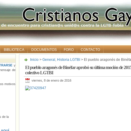
BIBLIOTECA
DOCUMENTOS
FORO
CONTACTO
Inicio
>
General
,
Historia LGTBI
> El pueblo aragonés de Binéfa
defensa de los derechos del colectivo LGTBI
TRARSE
y
El pueblo aragonés de Binéfar aprobó su última moción de 2015 
ensaje de
colectivo LGTBI
viernes, 8 de enero de 2016
tros motivos
 de la
s
AQUÍ