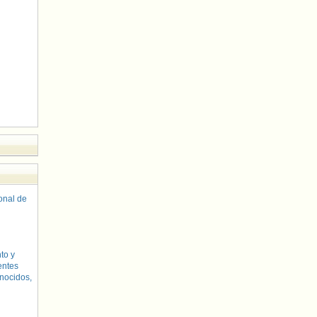
sonal de
to y
entes
nocidos,