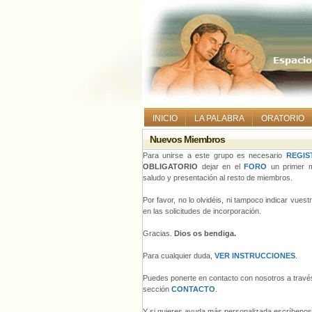
INICIO
LA PALABRA
ORATORIO
Nuevos Miembros
Para unirse a este grupo es necesario
REGIS
OBLIGATORIO
dejar en el
FORO
un primer m
saludo y presentación al resto de miembros.
Por favor, no lo olvidéis, ni tampoco indicar vues
en las solicitudes de incorporación.
Gracias.
Dios os bendiga.
Para cualquier duda,
VER INSTRUCCIONES
.
Puedes ponerte en contacto con nosotros a través
sección
CONTACTO
.
Y si quieres ayuda más personalizada escríbeno