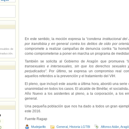
En este sentido, la moción expresa la
“condena institucional del
por transfobia y en general contra los delitos de oído por orient
compromete a realizar campañas de denuncia contra “la homofobia
nsables de
como comprometerse a poner en marcha un programa de medidas pa
 traducción.
También se solicita al Gobierno de Aragón que promueva
“l
transexuales e intersexuales, sin que los derechos sexuales 
perjudicados”
. Por último, se expresa un compromiso real cont
aquellos referidos a la prevención y el tratamiento del VIH.
El pleno, que incluyó este asunto a última hora, abordó una serie
unanimidad en todos los casos. El alcalde de Binéfar, el socialista 
Año Nuevo a los asistentes al pleno, a la corporación, a los 
general.
Una pequeña población que nos ha dado a todos un gran ejempl
este 2016.
D
Fuente Ragap
3
Mudejarillo
General
,
Historia LGTBI
Alfonso Adán
,
Aragó
0