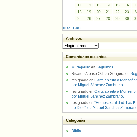
11
12
13
14
15
16
1
18
19
20
21
22
23
2
25
26
27
28
29
30
3
« Dic
Feb »
Archivos
Archivos
Comentarios recientes
Mudejarillo
en
Seguimos…
Ricardo Alonso Ochoa Gongora
en
Se
resignado
en
Carta abierta a Monseñor
por Miguel Sánchez Zambrano.
resignado
en
Carta abierta a Monseñor
por Miguel Sánchez Zambrano.
resignado
en
“Homosexualidad. Las R
de Dios”, de Miguel Sánchez Zambran
Categorías
Biblia