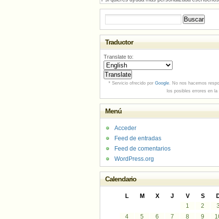
Buscar:
Traductor
Translate to:
* Servicio ofrecido por
Google
. No nos hacemos respo
los posibles errores en la
Menú
Acceder
Feed de entradas
Feed de comentarios
WordPress.org
Calendario
L
M
X
J
V
S
1
2
4
5
6
7
8
9
1