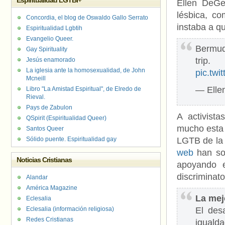
Espiritualidad LGTBI+
Ellen DeGen
lésbica, c
Concordia, el blog de Oswaldo Gallo Serrato
instaba a q
Espiritualidad Lgbtih
Evangelio Queer.
Bermud
Gay Spirituality
tri
Jesús enamorado
La iglesia ante la homosexualidad, de John
pic.tw
Mcneill
— Elle
Libro "La Amistad Espiritual", de Elredo de
Rieval.
Pays de Zabulon
A activist
QSpirit (Espiritualidad Queer)
mucho esta 
Santos Queer
Sólido puente. Espiritualidad gay
LGTB de la 
web
han sol
Noticias Cristianas
apoyando e
discriminato
Alandar
América Magazine
La mej
Eclesalia
Eclesalia (información religiosa)
El des
Redes Cristianas
iguald