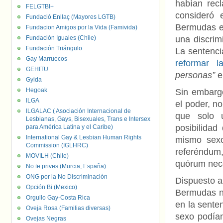
habían rec
FELGTBI+
consideró 
Fundació Enllaç (Mayores LGTB)
Bermudas e
Fundacion Amigos por la Vida (Famivida)
Fundación Iguales (Chile)
una discrim
Fundación Triángulo
La sentenci
Gay Marruecos
reformar l
GEHITU
personas”
e
Gylda
Hegoak
Sin embargo
ILGA
el poder, n
ILGALAC ( Asociación Internacional de
que solo 
Lesbianas, Gays, Bisexuales, Trans e Intersex
posibilidad
para América Latina y el Caribe)
International Gay & Lesbian Human Rights
mismo sexo
Commission (IGLHRC)
referéndum
MOVILH (Chile)
quórum nece
No te prives (Murcia, España)
ONG por la No Discriminación
Dispuesto a
Opción Bi (Mexico)
Bermudas no
Orgullo Gay-Costa Rica
en la sente
Oveja Rosa (Familias diversas)
sexo podían
Ovejas Negras