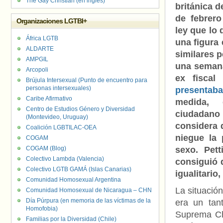
The Gay Christian (en inglés)
británica 
de febrero
Organizaciones LGTBI+
ley que lo 
África LGTB
una figura
ALDARTE
similares 
AMPGIL
una semana
Arcopoli
ex fiscal 
Brújula Intersexual (Punto de encuentro para
personas intersexuales)
presentab
Caribe Afirmativo
medida,
Centro de Estudios Género y Diversidad
ciudad
(Montevideo, Uruguay)
considera 
Coalición LGBTILAC-OEA
niegue la
COGAM
COGAM (Blog)
sexo. Pet
Colectivo Lambda (Valencia)
consiguió 
Colectivo LGTB GAMÁ (Islas Canarias)
igualitario,
Comunidad Homosexual Argentina
La situació
Comunidad Homosexual de Nicaragua – CHN
Día Púrpura (en memoria de las víctimas de la
era un tan
Homofobia)
Suprema Ch
Familias por la Diversidad (Chile)