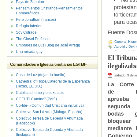
No est
Pays de Zabulon
protesta
Pensamientos Cristianos-Pensamientos
Homoeróticos
torticera
Père Jonathan (francés)
para ocas
Refugio Interior
Fuente Do
Soy Cofrade
The Closet Professor
General
,
Histo
Umbrales de Luz (Blog de José Arregi)
Acrotiri y Dekh
Una mirada gay
Georgia del Su
El Tribun
Pitcairn
,
Islas 
Pettingill
,
Marye
Comunidades e Iglesias cristianas LGTBI+
ilegalizaba
Reino Unido
,
Ro
Británico del O
Casa de Luz (dejando huella)
sábado, 9 de j
Cathedral of Hope/Catedral de la Esperanza
La Corte
(Texas, EE.UU.)
de Be
Católicos homo y bisexuales
aprue
CCEI "El Camino" (Perú)
Co-libr-í (Comunidad Cristiana inclusiva)
segunda 
Colectivo San Lázaro (Málaga, España)
bodas 
Colectivo Teresa de Cepeda y Ahumada
bloquear
(Facebook)
mediante 
Colectivo Teresa de Cepeda y Ahumada
(Instagram)
Gobierno