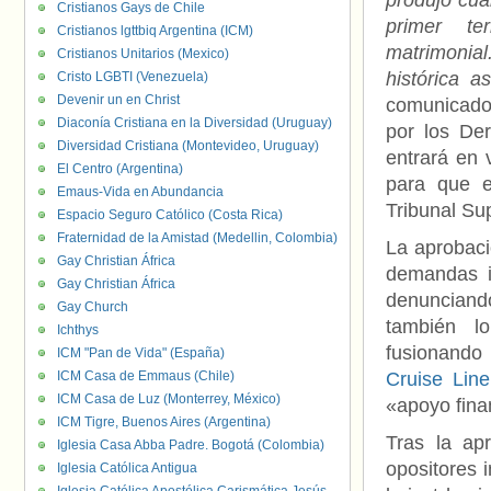
produjo cua
Cristianos Gays de Chile
primer te
Cristianos lgttbiq Argentina (ICM)
matrimonial
Cristianos Unitarios (Mexico)
histórica 
Cristo LGBTI (Venezuela)
Devenir un en Christ
comunicado
Diaconía Cristiana en la Diversidad (Uruguay)
por los De
Diversidad Cristiana (Montevideo, Uruguay)
entrará en 
El Centro (Argentina)
para que e
Emaus-Vida en Abundancia
Tribunal Su
Espacio Seguro Católico (Costa Rica)
Fraternidad de la Amistad (Medellin, Colombia)
La aprobaci
Gay Christian África
demandas i
Gay Christian África
denunciando
Gay Church
también l
Ichthys
fusionando
ICM "Pan de Vida" (España)
ICM Casa de Emmaus (Chile)
Cruise Line
ICM Casa de Luz (Monterrey, México)
«apoyo finan
ICM Tigre, Buenos Aires (Argentina)
Tras la ap
Iglesia Casa Abba Padre. Bogotá (Colombia)
opositores 
Iglesia Católica Antigua