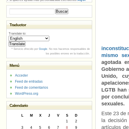
Buscar:
Traductor
Translate to:
inconstitu
* Servicio ofrecido por
Google
. No nos hacemos responsables de
los posibles errores en la traducción.
mismo se
agotada en
Menú
Gobierno a
Unido, cu
Acceder
Feed de entradas
apelaciones
Feed de comentarios
LGTB han s
WordPress.org
por conclui
sexuales.
Calendario
Este 23 de 
L
M
X
J
V
S
D
la decisión
1
2
artículos d
3
4
5
6
7
8
9