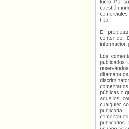
lucro. Por s
cuestión inm
comerciales 
tipo.
El propieta
contenido. 
información 
Los comenta
publicados 
reservándos
difamatorio
discriminat
comentarios
públicas o 
aquellos c
cualquier c
publicada.
comentarios,
publicados 
usuario es s