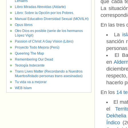
que cada te
Lenaers
Libro Miradas Atrevidas (Aldarte)
La situació
Libro: Sobre la Opción por los Pobres.
correspondie
Manual Educativo Diversidad Sexual (MOVILH)
En las tres
Opus libros
Otro Dios es posible (serie de los hermanos
La
is
López Vigil)
sanción 
Passion of Christ: A Gay Vision (Libro)
Proyecto Todo Mejora (Perú)
personas
Queering The Map
El Ba
Remembering Our Dead
en
Alder
Teología Indecente
diciembr
Trans Lives Matter (Recordando a Nuestros
respecto
Muertos/listado personas trans asesinadas)
hacerlo 
Tu vida va a mejorar
WEB Islam
En los
14 te
El mat
el
Terri
Dekhelia
Índico
(2