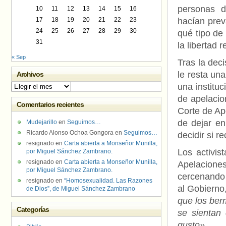
personas d
10
11
12
13
14
15
16
17
18
19
20
21
22
23
hacían prev
24
25
26
27
28
29
30
qué tipo de
31
la libertad 
« Sep
Tras la dec
le resta una
Archivos
una instituc
Archivos
de apelacion
Comentarios recientes
Corte de Ap
de dejar en
Mudejarillo
en
Seguimos…
Ricardo Alonso Ochoa Gongora
en
Seguimos…
decidir si r
resignado
en
Carta abierta a Monseñor Munilla,
Los activis
por Miguel Sánchez Zambrano.
resignado
en
Carta abierta a Monseñor Munilla,
Apelaciones
por Miguel Sánchez Zambrano.
cercenando 
resignado
en
“Homosexualidad. Las Razones
al Gobierno
de Dios”, de Miguel Sánchez Zambrano
que los ber
Categorías
se sientan
gusto».