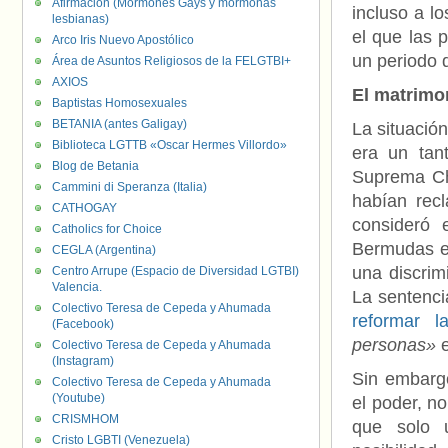
Afirmación (Mormones Gays y mormonas
incluso a lo
lesbianas)
el que las 
Arco Iris Nuevo Apostólico
un periodo 
Área de Asuntos Religiosos de la FELGTBI+
AXIOS
El matrimo
Baptistas Homosexuales
BETANIA (antes Galigay)
La situació
Biblioteca LGTTB «Oscar Hermes Villordo»
era un tan
Blog de Betania
Suprema C
Cammini di Speranza (Italia)
habían rec
CATHOGAY
consideró 
Catholics for Choice
Bermudas e
CEGLA (Argentina)
una discrim
Centro Arrupe (Espacio de Diversidad LGTBI)
Valencia.
La sentenci
Colectivo Teresa de Cepeda y Ahumada
reformar l
(Facebook)
personas»
e
Colectivo Teresa de Cepeda y Ahumada
(Instagram)
Sin embargo
Colectivo Teresa de Cepeda y Ahumada
(Youtube)
el poder, n
CRISMHOM
que solo 
Cristo LGBTI (Venezuela)