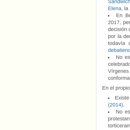
Sandwich
Elena
, la
En B
2017, pe
decisión
por la d
todavía 
debatiend
No es
celebrad
Vírgenes
conformad
En el propi
Existe
(2014)
.
No es
protest
torticera