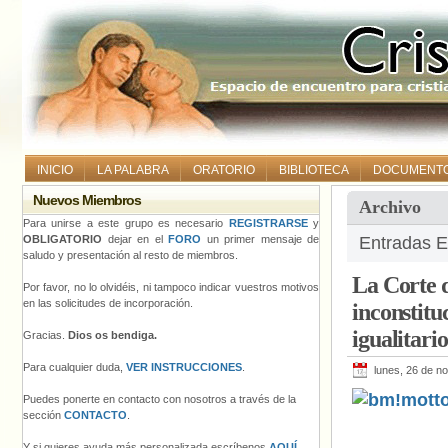
INICIO
LA PALABRA
ORATORIO
BIBLIOTECA
DOCUMENT
Nuevos Miembros
Archivo
Para unirse a este grupo es necesario
REGISTRARSE
y
OBLIGATORIO
dejar en el
FORO
un primer mensaje de
Entradas E
saludo y presentación al resto de miembros.
La Corte d
Por favor, no lo olvidéis, ni tampoco indicar vuestros motivos
en las solicitudes de incorporación.
inconstitu
igualitario
Gracias.
Dios os bendiga.
Para cualquier duda,
VER INSTRUCCIONES
.
lunes, 26 de n
Puedes ponerte en contacto con nosotros a través de la
sección
CONTACTO
.
Y si quieres ayuda más personalizada escríbenos
AQUÍ