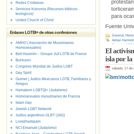
protest
Redes Cristianas
torticera
Servicios Koinonia (Recursos bíblicos-
teológicos)
para ocas
United Church of Christ
Fuente Univ
Enlaces LGTBI+ de otras confesiones
General
,
Histo
Adrian Hartnet
AMHO ( Asociación de Musulmanes
Rankin
,
LGTBf
Homosexuales)
El activi
Beit Haverim – Groupe Juif LGTB de France
isla por l
BuHozen
Congreso Mundial de Judíos LGBT
sábado, 17 de
Gay Spirit
Guimel | Judíos Mexicanos LGTB, Familiares y
Amigos
Hamakom LGBTQI+ (Judaísmo)
Homosexuales musulmanes de Francia
Islam Gay
Jewish LGBT Network
Judíos argentinos GLBT (JAG)
Lovejihadspain
NCI Emanuel (Judaísmo)