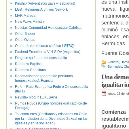
es una insti
Kinship (Adventistas gays y lesbianas)
nueva figu
LGBT Religious Archives Network
matrimonio
MAR Málaga
New Ways Ministry
sentencia d
Noticias Comunidad Homosexual Católica
eliminó esa
Other Sheep
enlaces en
Otras Ovejas
Bermudas.
Outreach (un recurso católico LGTBQ)
Pastoral Ecuménica VIH-SIDA (Argentina)
Fuente Do
Progetto su fede e omosessualità
General
,
Homof
Rainbow Baptists
Bermudas
,
Cha
Rainbow Christians
Pettingill
,
Matri
Una deman
Reconaissance (padres de personas
homosexuales). Francia
igualitar
Refo – Rete Evangelica Fede e Omosessualità
(Italia)
lunes, 26 de f
Revista- blog InTERESArte.
Rumos Novos (Grupo homosexual católico de
Portugal)
Comienza 
Tal como eres (Cristianas y cristianos en Chile
restablec
por la inclusión de la Diversidad Sexual en las
iglesias y en la sociedad)
igualitar