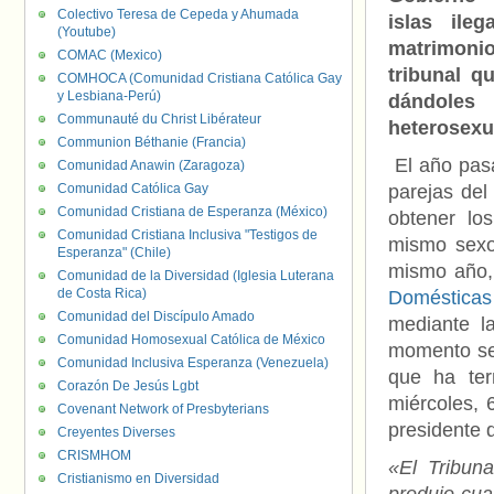
Colectivo Teresa de Cepeda y Ahumada
islas ileg
(Youtube)
matrimonio
COMAC (Mexico)
tribunal q
COMHOCA (Comunidad Cristiana Católica Gay
y Lesbiana-Perú)
dándole
Communauté du Christ Libérateur
heterosexu
Communion Béthanie (Francia)
El año pas
Comunidad Anawin (Zaragoza)
Comunidad Católica Gay
parejas del
Comunidad Cristiana de Esperanza (México)
obtener lo
Comunidad Cristiana Inclusiva "Testigos de
mismo sexo
Esperanza" (Chile)
mismo año,
Comunidad de la Diversidad (Iglesia Luterana
de Costa Rica)
Domésticas
Comunidad del Discípulo Amado
mediante l
Comunidad Homosexual Católica de México
momento se 
Comunidad Inclusiva Esperanza (Venezuela)
que ha ter
Corazón De Jesús Lgbt
miércoles, 
Covenant Network of Presbyterians
presidente d
Creyentes Diverses
CRISMHOM
«El Tribun
Cristianismo en Diversidad