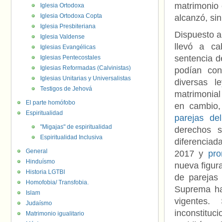
matrimonio o
Iglesia Ortodoxa
Iglesia Ortodoxa Copta
alcanzó, si
Iglesia Presbiteriana
Dispuesto a
Iglesia Valdense
llevó a ca
Iglesias Evangélicas
sentencia d
Iglesias Pentecostales
Iglesias Reformadas (Calvinistas)
podían con
Iglesias Unitarias y Universalistas
diversas l
Testigos de Jehová
matrimonial 
El parte homófobo
en cambio,
Espiritualidad
parejas de
"Migajas" de espiritualidad
derechos s
Espiritualidad Inclusiva
diferencia
General
2017 y
pro
Hinduísmo
nueva figura
Historia LGTBI
de parejas
Homofobia/ Transfobia.
Suprema has
Islam
vigentes.
Judaísmo
inconstituc
Matrimonio igualitario