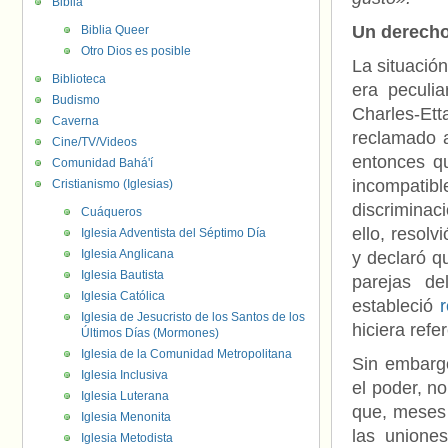
Biblia
Un derecho
Biblia Queer
Otro Dios es posible
La situació
Biblioteca
era peculi
Budismo
Charles-E
Caverna
reclamado a
Cine/TV/Videos
entonces qu
Comunidad Bahá'í
incompati
Cristianismo (Iglesias)
discriminac
Cuáqueros
ello, resol
Iglesia Adventista del Séptimo Día
Iglesia Anglicana
y declaró q
Iglesia Bautista
parejas de
Iglesia Católica
estableció
Iglesia de Jesucristo de los Santos de los
hiciera refe
Últimos Días (Mormones)
Iglesia de la Comunidad Metropolitana
Sin embargo
Iglesia Inclusiva
el poder, n
Iglesia Luterana
que, meses
Iglesia Menonita
las unione
Iglesia Metodista