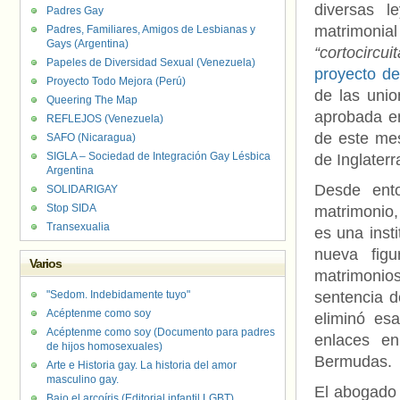
diversas l
Padres Gay
matrimonia
Padres, Familiares, Amigos de Lesbianas y
Gays (Argentina)
“cortocircuit
Papeles de Diversidad Sexual (Venezuela)
proyecto d
Proyecto Todo Mejora (Perú)
de las unio
Queering The Map
aprobada en
REFLEJOS (Venezuela)
de este mes
SAFO (Nicaragua)
SIGLA – Sociedad de Integración Gay Lésbica
de Inglaterr
Argentina
Desde ent
SOLIDARIGAY
Stop SIDA
matrimonio,
Transexualia
es una insti
nueva figu
Varios
matrimonio
"Sedom. Indebidamente tuyo"
sentencia d
Acéptenme como soy
eliminó esa
Acéptenme como soy (Documento para padres
enlaces en
de hijos homosexuales)
Bermudas.
Arte e Historia gay. La historia del amor
masculino gay.
El abogado 
Bajo el arcoíris (Editorial infantil LGBT).