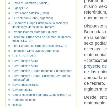
posibilidad
David et Jonathan (Francia)
mismo sexo
Dignity USA
referéndum
Diversidade católica (Brasil)
quórum nece
El Centurión (Centu, Argentina)
Esperanza Grupo Cristiano de la sociación
Dispuesto a
Jerelesgay (Jerez de la Frontera)
Bermudas no
Evangelicals for Marriage Equality
en la sente
Facebook Grupo Área de Asuntos Religiosos
de la FELGTBI+
sexo podían
Foro Europeo de Grupos Cristianos LGTB
diversas l
Fundación Otras Ovejas (Argentina)
matrimonia
G. E. C. ABRAZOS
«cortocircui
Gay Christian África
proyecto de
Gay Christian África
Gay Christian Europe (recursos y direcciones)
de las unio
Gay Christian Europe- Cristiano Gay Europa
aprobada en
(en español)
de febrero,
Gay Christians Exist
Inglaterra,
e
Gay Spirituality
Global Network of Rainbow Catholic (GNRC),
Desde ent
Homoprotestantes
matrimonio,
Ichthys