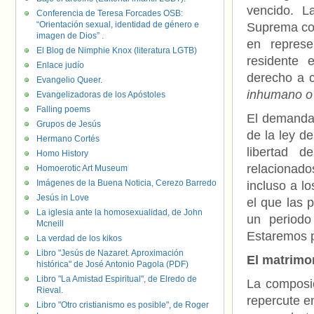
vencido. 
Conferencia de Teresa Forcades OSB:
“Orientación sexual, identidad de género e
Suprema con
imagen de Dios” .
en repres
El Blog de Nimphie Knox (literatura LGTB)
residente 
Enlace judío
derecho a c
Evangelio Queer.
inhumano o
Evangelizadoras de los Apóstoles
Falling poems
El demandan
Grupos de Jesús
de la ley de
Hermano Cortés
libertad d
Homo History
relacionado
Homoerotic Art Museum
Imágenes de la Buena Noticia, Cerezo Barredo
incluso a lo
Jesús in Love
el que las 
La iglesia ante la homosexualidad, de John
un periodo
Mcneill
Estaremos p
La verdad de los kikos
Libro "Jesús de Nazaret. Aproximación
El matrimon
histórica" de José Antonio Pagola (PDF)
Libro "La Amistad Espiritual", de Elredo de
La composic
Rieval.
repercute en
Libro "Otro cristianismo es posible", de Roger