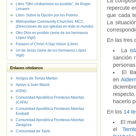
La composic
Libro "Otro cristianismo es posible", de Roger
repercute en
Lenaers
que cada te
Libro: Sobre la Opción por los Pobres.
Metropolitan Community Churches. MCC.
La situació
(Direcciones de sus iglesias en todo el mundo)
correspondie
Otro Dios es posible (serie de los hermanos
López Vigil)
En las tres
Passion of Christ: A Gay Vision (Libro)
La
is
Un tal Jesús (serie de los hermanos López
Vigil)
sanción 
personas
Enlaces cristianos
El Ba
Amigos de Tomás Merton
en
Alder
Apoyo a Juan Masiá
diciembr
ATRIO
respecto
Comunidad Apostólica Fronteras Abiertas
hacerlo 
(CAFA)
Comunidad Apostólica Fronteras Abiertas
En los
14 te
Euskadi
Comunidad Apostólica Fronteras Abiertas
El mat
Zaragoza
el
Terri
Comunidad de Taizé