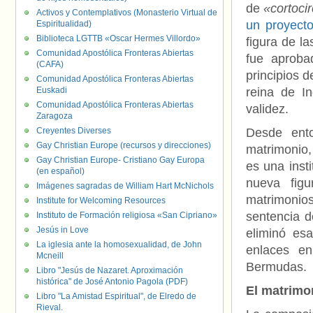
de
«cortocir
Activos y Contemplativos (Monasterio Virtual de
un proyecto
Espiritualidad)
Biblioteca LGTTB «Oscar Hermes Villordo»
figura de l
Comunidad Apostólica Fronteras Abiertas
fue aproba
(CAFA)
principios 
Comunidad Apostólica Fronteras Abiertas
Euskadi
reina de In
Comunidad Apostólica Fronteras Abiertas
validez.
Zaragoza
Creyentes Diverses
Desde ent
Gay Christian Europe (recursos y direcciones)
matrimonio,
Gay Christian Europe- Cristiano Gay Europa
es una insti
(en español)
nueva figu
Imágenes sagradas de William Hart McNichols
matrimonio
Institute for Welcoming Resources
sentencia d
Instituto de Formación religiosa «San Cipriano»
Jesús in Love
eliminó esa
La iglesia ante la homosexualidad, de John
enlaces en
Mcneill
Bermudas.
Libro "Jesús de Nazaret. Aproximación
histórica" de José Antonio Pagola (PDF)
El matrimon
Libro "La Amistad Espiritual", de Elredo de
Rieval.