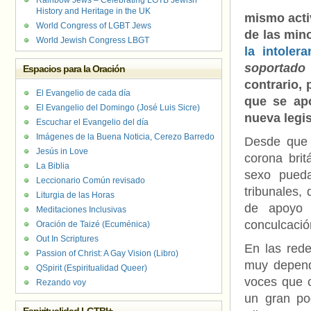
Rainbow Jews – Celebrating LGTB Jewish
History and Heritage in the UK
mismo acti
World Congress of LGBT Jews
de las min
World Jewish Congress LBGT
la intolera
soportado 
Espacios para la Oración
contrario, 
El Evangelio de cada día
que se apo
El Evangelio del Domingo (José Luis Sicre)
nueva legi
Escuchar el Evangelio del día
Imágenes de la Buena Noticia, Cerezo Barredo
Desde que 
Jesús in Love
corona brit
La Biblia
sexo pueda
Leccionario Común revisado
tribunales,
Liturgia de las Horas
de apoyo 
Meditaciones Inclusivas
conculcació
Oración de Taizé (Ecuménica)
Out In Scriptures
En las red
Passion of Christ: A Gay Vision (Libro)
muy dependi
QSpirit (Espiritualidad Queer)
voces que c
Rezando voy
un gran po