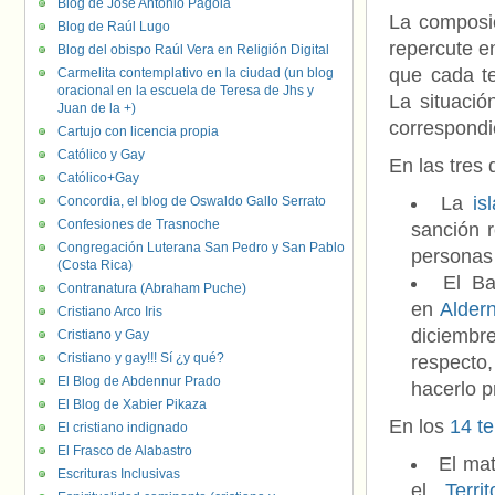
Blog de José Antonio Pagola
La composic
Blog de Raúl Lugo
repercute en
Blog del obispo Raúl Vera en Religión Digital
que cada te
Carmelita contemplativo en la ciudad (un blog
oracional en la escuela de Teresa de Jhs y
La situació
Juan de la +)
correspondie
Cartujo con licencia propia
Católico y Gay
En las tres
Católico+Gay
La
is
Concordia, el blog de Oswaldo Gallo Serrato
Confesiones de Trasnoche
sanción 
Congregación Luterana San Pedro y San Pablo
personas
(Costa Rica)
El Ba
Contranatura (Abraham Puche)
en
Alder
Cristiano Arco Iris
diciembr
Cristiano y Gay
Cristiano y gay!!! Sí ¿y qué?
respecto
El Blog de Abdennur Prado
hacerlo 
El Blog de Xabier Pikaza
En los
14 te
El cristiano indignado
El Frasco de Alabastro
El mat
Escrituras Inclusivas
el
Terri