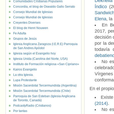
Dekhelia
Comunidades Cristianas Populares
Índico
(2
Concordia, el blog de Oswaldo Gallo Serrato
Consejo Mundial de Iglesias
Sandwich
Consejo Mundial de Iglesias
Elena
, la
Creyentes Diverses
En B
El blog de Henri Nouwen
2017, pe
Fe Adulta
decisión
Grupos de Jesús
por la d
Iglesia Anglicana Zaragoza (I.E.R.E) Parroquia
de San Andres Apóstol
todavía 
Iglesia según el Evangelio hoy
debatiend
Iglesia Unida (Carolina del Norte, USA)
No es
Instituto de Formación religiosa «San Cipriano»
celebrad
Kairos Evangelio
Vírgenes
La otra Iglesia.
conformad
Lupa Protestante
Misión Sacerdotal Tercermundista (Argentina)
En el propi
Misión Sacerdotal Tercermundista (Chile)
Parroquia de San Esteban (Iglesia Anglicana
Existe
de Toronto, Canadá)
(2014)
.
PodcastyRadio (Cristianos)
No es
Por tantas