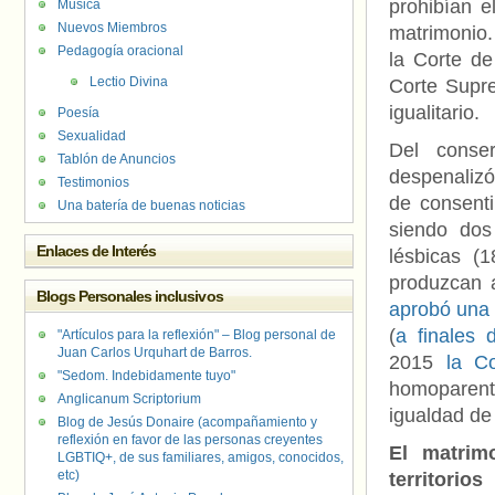
prohibían e
Música
Nuevos Miembros
matrimonio.
Pedagogía oracional
la Corte de
Lectio Divina
Corte Supre
igualitario.
Poesía
Sexualidad
Del conse
Tablón de Anuncios
despenalizó
Testimonios
de consent
Una batería de buenas noticias
siendo dos
Enlaces de Interés
lésbicas (
produzcan a
Blogs Personales inclusivos
aprobó una 
(
a finales 
"Artículos para la reflexión" – Blog personal de
Juan Carlos Urquhart de Barros.
2015
la C
"Sedom. Indebidamente tuyo"
homoparenta
Anglicanum Scriptorium
igualdad de 
Blog de Jesús Donaire (acompañamiento y
reflexión en favor de las personas creyentes
El matrim
LGBTIQ+, de sus familiares, amigos, conocidos,
etc)
territorios