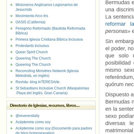
Bermudas e
Misioneros Anglicanos Legionarios de
una discrim
Jesucristo
Movimiento Arco Iris
La sentenci
OASIS (California)
reformar l
Peregrino Reformado (Bautista Reformada
personas»
e
Bíblica)
Primera Iglesia Cristiana Bíblica Inclusiva
Sin embargo
Protestants Inclusius
el poder, n
Queer Spirit Church
que solo 
Queering The Church
posibilidad
Queering The Church
mismo sexo
Reconciling Ministries Network (Iglesia
Metodista, en inglés)
referéndum
Revista- blog InTERESArte.
quórum nece
St Sebastians Inclusive Church (Maspalomas
.Playa del Inglés. Gran Canaria)
Dispuesto a
Bermudas no
Directorio de Iglesias, recursos, libros....
en la sente
sexo podían
@reverendally
Acéptenme como soy
diversas l
Acéptenme como soy (Documento para padres
matrimonia
de hijos homosexuales)