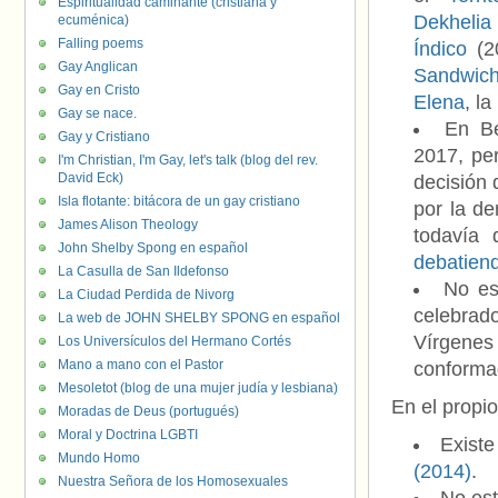
Espiritualidad caminante (cristiana y
Dekhelia
ecuménica)
Falling poems
Índico
(2
Gay Anglican
Sandwich
Gay en Cristo
Elena
, la
Gay se nace.
En B
Gay y Cristiano
2017, pe
I'm Christian, I'm Gay, let's talk (blog del rev.
David Eck)
decisión
Isla flotante: bitácora de un gay cristiano
por la d
James Alison Theology
todavía 
John Shelby Spong en español
debatiend
La Casulla de San Ildefonso
No es
La Ciudad Perdida de Nivorg
celebrad
La web de JOHN SHELBY SPONG en español
Vírgenes
Los Universículos del Hermano Cortés
Mano a mano con el Pastor
conformad
Mesoletot (blog de una mujer judía y lesbiana)
En el propi
Moradas de Deus (portugués)
Moral y Doctrina LGBTI
Existe
Mundo Homo
(2014)
.
Nuestra Señora de los Homosexuales