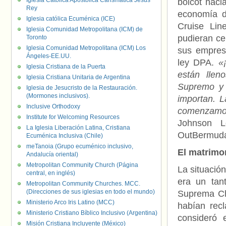
Iglesia Católica Apostólica Carismática Jesús
boicot haci
Rey
economía d
Iglesia católica Ecuménica (ICE)
Cruise Lin
Iglesia Comunidad Metropolitana (ICM) de
pudieran ce
Toronto
Iglesia Comunidad Metropolitana (ICM) Los
sus empresa
Ángeles-EE.UU.
ley DPA.
«
Iglesia Cristiana de la Puerta
están llen
Iglesia Cristiana Unitaria de Argentina
Supremo y 
Iglesia de Jesucristo de la Restauración.
(Mormones inclusivos).
importan. L
Inclusive Orthodoxy
comenzamos
Institute for Welcoming Resources
Johnson L
La Iglesia Liberación Latina, Cristiana
OutBermud
Ecuménica Inclusiva (Chile)
meTanoia (Grupo ecuménico inclusivo,
El matrimo
Andalucía oriental)
Metropolitan Community Church (Página
La situació
central, en inglés)
era un tan
Metropolitan Community Churches. MCC.
(Direcciones de sus iglesias en todo el mundo)
Suprema C
Ministerio Arco Iris Latino (MCC)
habían rec
Ministerio Cristiano Bíblico Inclusivo (Argentina)
consideró 
Misión Cristiana Incluyente (México)