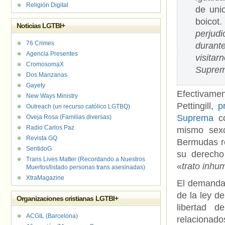
Religión Digital
de uni
boicot.
Noticias LGTBI+
perjudi
76 Crimes
durant
Agencia Presentes
visitar
CromosomaX
Supre
Dos Manzanas
Gayety
Efectivame
New Ways Ministry
Pettingill,
p
Outreach (un recurso católico LGTBQ)
Suprema
co
Oveja Rosa (Familias diversas)
Radio Carlos Paz
mismo sexo
Revista GQ
Bermudas re
SentidoG
su derecho
Trans Lives Matter (Recordando a Nuestros
«
trato inh
Muertos/listado personas trans asesinadas)
XtraMagazine
El demandan
de la ley de
Organizaciones cristianas LGTBI+
libertad d
ACGIL (Barcelona)
relacionado