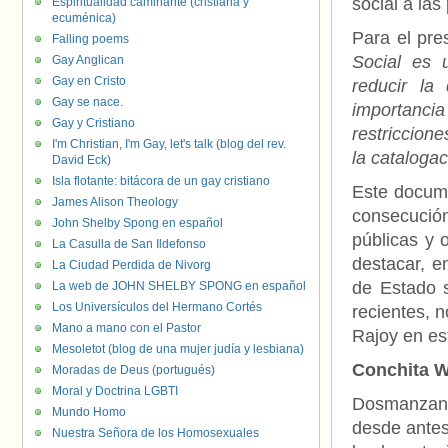
social a la
Espiritualidad caminante (cristiana y
ecuménica)
Para el pre
Falling poems
Social es
Gay Anglican
Gay en Cristo
reducir la
Gay se nace.
importanci
Gay y Cristiano
restriccion
I'm Christian, I'm Gay, let's talk (blog del rev.
la cataloga
David Eck)
Isla flotante: bitácora de un gay cristiano
Este docum
James Alison Theology
consecución
John Shelby Spong en español
públicas y 
La Casulla de San Ildefonso
destacar, e
La Ciudad Perdida de Nivorg
de Estado s
La web de JOHN SHELBY SPONG en español
Los Universículos del Hermano Cortés
recientes, 
Mano a mano con el Pastor
Rajoy en es
Mesoletot (blog de una mujer judía y lesbiana)
Conchita W
Moradas de Deus (portugués)
Moral y Doctrina LGBTI
Dosmanzana
Mundo Homo
desde antes
Nuestra Señora de los Homosexuales