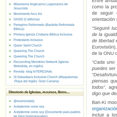
Entre ambas
Misioneros Anglicanos Legionarios de
como la pro
Jesucristo
de seguir 
Movimiento Arco Iris
orientación
OASIS (California)
Peregrino Reformado (Bautista Reformada
“Seguiré lu
Bíblica)
de la igual
Primera Iglesia Cristiana Bíblica Inclusiva
Protestants Inclusius
de libertad
Queer Spirit Church
Eurovisión)
Queering The Church
de la ONU d
Queering The Church
“Cada uno y
Reconciling Ministries Network (Iglesia
Metodista, en inglés)
puedes ser 
Revista- blog InTERESArte.
“Desafortu
St Sebastians Inclusive Church (Maspalomas
piensas qu
.Playa del Inglés. Gran Canaria)
todos”,
agr
Directorio de Iglesias, recursos, libros....
digo que de
@reverendally
Ban-Ki moon
Acéptenme como soy
organizació
Acéptenme como soy (Documento para padres
incluir a 
de hijos homosexuales)