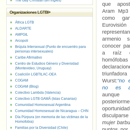
The Gay Christian (en inglés)
que apost
Aram Mp3 
Organizaciones LGTBI+
como gan
África LGTB
Eurovisión
ALDARTE
representan
AMPGIL
armenio 
Arcopoli
conocer pa
Brújula Intersexual (Punto de encuentro para
personas intersexuales)
a raíz 
Caribe Afirmativo
homófobas
Centro de Estudios Género y Diversidad
declaracion
(Montevideo, Uruguay)
triunfador
Coalición LGBTILAC-OEA
Wurst:
“no 
COGAM
COGAM (Blog)
no es ad
Colectivo Lambda (Valencia)
aunque
Colectivo LGTB GAMÁ (Islas Canarias)
posteriorme
Comunidad Homosexual Argentina
oportun
Comunidad Homosexual de Nicaragua – CHN
disculparse
Día Púrpura (en memoria de las víctimas de la
Homofobia)
mujer barb
Familias por la Diversidad (Chile)
puntos por