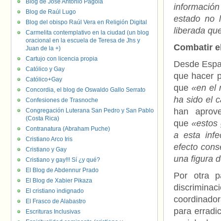
Blog de José Antonio Pagola
información
Blog de Raúl Lugo
estado no 
Blog del obispo Raúl Vera en Religión Digital
liberada qu
Carmelita contemplativo en la ciudad (un blog
oracional en la escuela de Teresa de Jhs y
Combatir e
Juan de la +)
Cartujo con licencia propia
Desde Españ
Católico y Gay
que hacer p
Católico+Gay
que
«en el 
Concordia, el blog de Oswaldo Gallo Serrato
ha sido el 
Confesiones de Trasnoche
han aprove
Congregación Luterana San Pedro y San Pablo
(Costa Rica)
que
«estos
Contranatura (Abraham Puche)
a esta infe
Cristiano Arco Iris
efecto cons
Cristiano y Gay
una figura d
Cristiano y gay!!! Sí ¿y qué?
El Blog de Abdennur Prado
Por otra p
El Blog de Xabier Pikaza
discrimina
El cristiano indignado
coordinador
El Frasco de Alabastro
para erradic
Escrituras Inclusivas