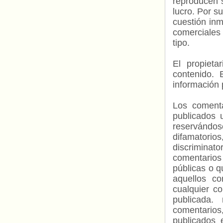
reproducen s
lucro. Por s
cuestión inm
comerciales 
tipo.
El propieta
contenido. 
información 
Los comenta
publicados 
reservándos
difamatorio
discriminat
comentarios
públicas o 
aquellos c
cualquier c
publicada.
comentarios,
publicados 