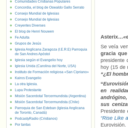
Comunidades Cristianas Populares
Concordia, el blog de Oswaldo Gallo Serrato
Consejo Mundial de Iglesias
Consejo Mundial de Iglesias
Creyentes Diverses
El blog de Henri Nouwen
Asterix…
«
Fe Adulta
Grupos de Jesús
Se veía ven
Iglesia Anglicana Zaragoza (I.E.R.E) Parroquia
gracia qu
de San Andres Apóstol
presidente 
Iglesia según el Evangelio hoy
Iglesia Unida (Carolina del Norte, USA)
hoy (15 de 
Instituto de Formación religiosa «San Cipriano»
“¿El hombr
Kairos Evangelio
“
Eurovisió
La otra Iglesia.
en realid
Lupa Protestante
Misión Sacerdotal Tercermundista (Argentina)
andrógino,
Misión Sacerdotal Tercermundista (Chile)
sus ceniza
Parroquia de San Esteban (Iglesia Anglicana
Presidente 
de Toronto, Canadá)
“Rise Like 
PodcastyRadio (Cristianos)
Eurovisión.
Por tantas