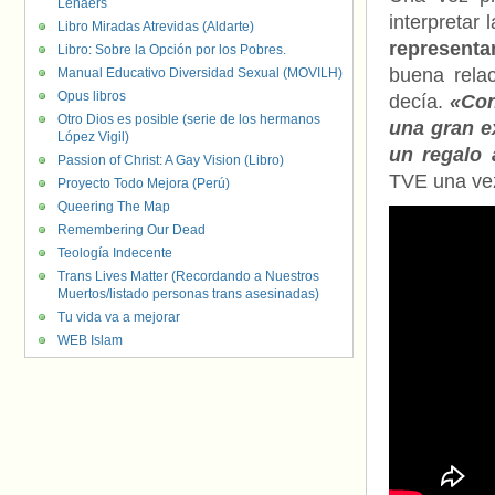
Lenaers
interpretar 
Libro Miradas Atrevidas (Aldarte)
representa
Libro: Sobre la Opción por los Pobres.
buena rela
Manual Educativo Diversidad Sexual (MOVILH)
Opus libros
decía.
«Con
Otro Dios es posible (serie de los hermanos
una gran e
López Vigil)
un regalo 
Passion of Christ: A Gay Vision (Libro)
TVE una vez
Proyecto Todo Mejora (Perú)
Queering The Map
Remembering Our Dead
Teología Indecente
Trans Lives Matter (Recordando a Nuestros
Muertos/listado personas trans asesinadas)
Tu vida va a mejorar
WEB Islam