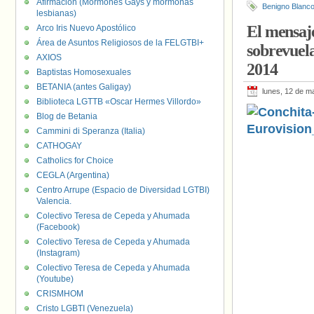
Afirmación (Mormones Gays y mormonas
Benigno Blanc
lesbianas)
El mensaj
Arco Iris Nuevo Apostólico
Área de Asuntos Religiosos de la FELGTBI+
sobrevuela
AXIOS
2014
Baptistas Homosexuales
BETANIA (antes Galigay)
lunes, 12 de m
Biblioteca LGTTB «Oscar Hermes Villordo»
Blog de Betania
Cammini di Speranza (Italia)
CATHOGAY
Catholics for Choice
CEGLA (Argentina)
Centro Arrupe (Espacio de Diversidad LGTBI)
Valencia.
Colectivo Teresa de Cepeda y Ahumada
(Facebook)
Colectivo Teresa de Cepeda y Ahumada
(Instagram)
Colectivo Teresa de Cepeda y Ahumada
(Youtube)
CRISMHOM
Cristo LGBTI (Venezuela)