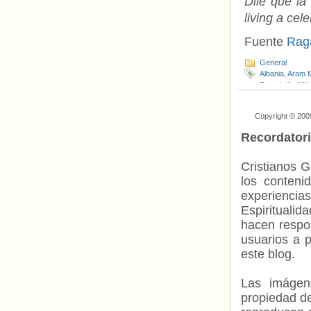
Dile que la
living a cel
Fuente
Rag
General
Albania
,
Aram 
Eurovisión 201
Tolmachevy Si
Copyright © 200
Recordator
Cristianos G
los contenid
experienci
Espiritualid
hacen respo
usuarios a p
este blog.
Las imágene
propiedad de