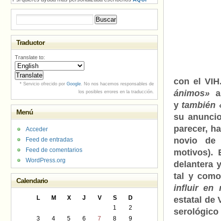
Buscar:
Traductor
Translate to:
con el VIH
* Servicio ofrecido por
Google
. No nos hacemos responsables de
ánimos»
a 
los posibles errores en la traducción.
y
también 
Menú
su anuncio
parecer, h
Acceder
novio de 
Feed de entradas
Feed de comentarios
motivos). 
WordPress.org
delantera 
tal y com
Calendario
influir en
L
M
X
J
V
S
D
estatal de
1
2
serológic
3
4
5
6
7
8
9