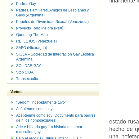
finalmente 
Padres Gay
Padres, Familiares, Amigos de Lesbianas y
Gays (Argentina)
Papeles de Diversidad Sexual (Venezuela)
Proyecto Todo Mejora (Perú)
Queering The Map
REFLEJOS (Venezuela)
SAFO (Nicaragua)
SIGLA – Sociedad de Integración Gay Lésbica
Argentina
SOLIDARIGAY
Stop SIDA
Transexualia
Varios
"Sedom. Indebidamente tuyo"
Acéptenme como soy
Acéptenme como soy (Documento para padres
de hijos homosexuales)
estado rusa
Arte e Historia gay. La historia del amor
hecho de qu
masculino gay.
una bofetad
Bajo el arcoíris (Editorial infantil LGBT).