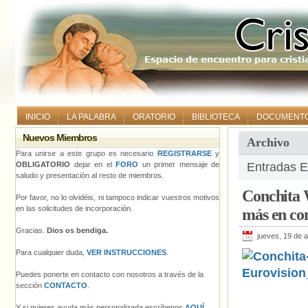
INICIO
LA PALABRA
ORATORIO
BIBLIOTECA
DOCUMENT
Nuevos Miembros
Archivo
Para unirse a este grupo es necesario
REGISTRARSE
y
OBLIGATORIO
dejar en el
FORO
un primer mensaje de
Entradas Et
saludo y presentación al resto de miembros.
Conchita W
Por favor, no lo olvidéis, ni tampoco indicar vuestros motivos
en las solicitudes de incorporación.
más en con
Gracias.
Dios os bendiga.
jueves, 19 de a
Para cualquier duda,
VER INSTRUCCIONES
.
Puedes ponerte en contacto con nosotros a través de la
sección
CONTACTO
.
Y si quieres ayuda más personalizada escríbenos
AQUÍ