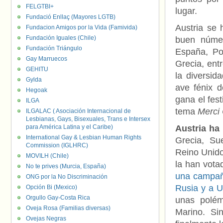
FELGTBI+
lugar.
Fundació Enllaç (Mayores LGTB)
Austria se
Fundacion Amigos por la Vida (Famivida)
Fundación Iguales (Chile)
buen númer
Fundación Triángulo
España, Por
Gay Marruecos
Grecia, ent
GEHITU
la diversi
Gylda
ave fénix d
Hegoak
gana el fes
ILGA
tema
Merci 
ILGALAC ( Asociación Internacional de
Lesbianas, Gays, Bisexuales, Trans e Intersex
para América Latina y el Caribe)
Austria ha
International Gay & Lesbian Human Rights
Grecia, Sue
Commission (IGLHRC)
Reino Unido,
MOVILH (Chile)
la han vota
No te prives (Murcia, España)
una campañ
ONG por la No Discriminación
Rusia y a U
Opción Bi (Mexico)
Orgullo Gay-Costa Rica
unas polém
Oveja Rosa (Familias diversas)
Marino. Si
Ovejas Negras