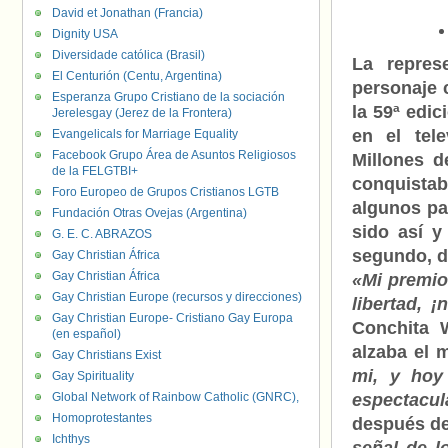
David et Jonathan (Francia)
Dignity USA
Diversidade católica (Brasil)
L
a repres
El Centurión (Centu, Argentina)
personaje 
Esperanza Grupo Cristiano de la sociación
la 59ª edi
Jerelesgay (Jerez de la Frontera)
en el tel
Evangelicals for Marriage Equality
Facebook Grupo Área de Asuntos Religiosos
Millones d
de la FELGTBI+
conquistab
Foro Europeo de Grupos Cristianos LGTB
algunos paí
Fundación Otras Ovejas (Argentina)
sido así y
G. E. C. ABRAZOS
segundo, d
Gay Christian África
Gay Christian África
«Mi premio
Gay Christian Europe (recursos y direcciones)
libertad, 
Gay Christian Europe- Cristiano Gay Europa
Conchita 
(en español)
alzaba el 
Gay Christians Exist
mi, y hoy
Gay Spirituality
Global Network of Rainbow Catholic (GNRC),
espectacul
Homoprotestantes
después de
Ichthys