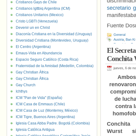
discrimina
Cristianos Gays de Chile
secretario 
Cristianos lgttbiq Argentina (ICM)
manifestaba
Cristianos Unitarios (Mexico)
Cristo LGBTI (Venezuela)
Fuente Do
Devenir un en Christ
Diaconía Cristiana en la Diversidad (Uruguay)
General
Austria
,
Ban Ki
Diversidad Cristiana (Montevideo, Uruguay)
Eurovision
,
Eur
El Centro (Argentina)
El Secreta
al sida
,
Ramón 
Emaus-Vida en Abundancia
Conchita 
Espacio Seguro Católico (Costa Rica)
Fraternidad de la Amistad (Medellin, Colombia)
jueves, 6 de n
Gay Christian África
Ambos
Gay Christian África
renovaron
Gay Church
comprom
Ichthys
ICM "Pan de Vida" (España)
de luch
ICM Casa de Emmaus (Chile)
contra l
ICM Casa de Luz (Monterrey, México)
homofob
ICM Tigre, Buenos Aires (Argentina)
Conchita
Iglesia Casa Abba Padre. Bogotá (Colombia)
Iglesia Católica Antigua
Wurst si