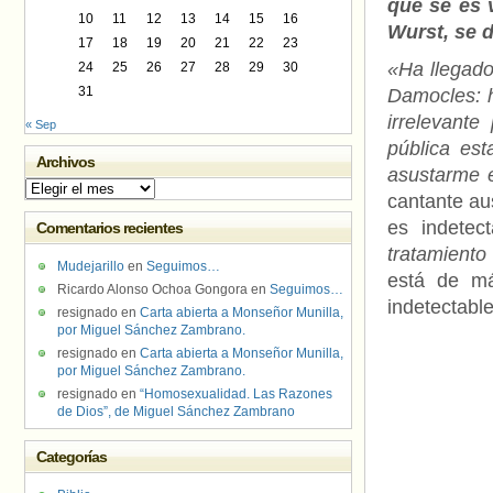
que se es 
10
11
12
13
14
15
16
Wurst, se d
17
18
19
20
21
22
23
«Ha llegado
24
25
26
27
28
29
30
31
Damocles: h
irrelevant
« Sep
pública est
Archivos
asustarme e
Archivos
cantante au
es indetec
Comentarios recientes
tratamiento
Mudejarillo
en
Seguimos…
está de má
Ricardo Alonso Ochoa Gongora
en
Seguimos…
indetectabl
resignado
en
Carta abierta a Monseñor Munilla,
por Miguel Sánchez Zambrano.
resignado
en
Carta abierta a Monseñor Munilla,
por Miguel Sánchez Zambrano.
resignado
en
“Homosexualidad. Las Razones
de Dios”, de Miguel Sánchez Zambrano
Categorías