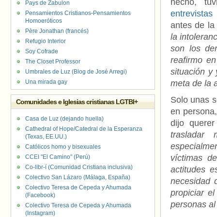
hecho, tu
Pays de Zabulon
entrevistas
Pensamientos Cristianos-Pensamientos
Homoeróticos
antes de la
Père Jonathan (francés)
la intolera
Refugio Interior
son los de
Soy Cofrade
reafirmo en
The Closet Professor
situación y
Umbrales de Luz (Blog de José Arregi)
Una mirada gay
meta de la 
Solo unas 
Comunidades e Iglesias cristianas LGTBI+
en persona,
Casa de Luz (dejando huella)
dijo quere
Cathedral of Hope/Catedral de la Esperanza
trasladar
(Texas, EE.UU.)
especialmen
Católicos homo y bisexuales
víctimas de
CCEI "El Camino" (Perú)
Co-libr-í (Comunidad Cristiana inclusiva)
actitudes e
Colectivo San Lázaro (Málaga, España)
necesidad d
Colectivo Teresa de Cepeda y Ahumada
propiciar e
(Facebook)
personas al
Colectivo Teresa de Cepeda y Ahumada
(Instagram)