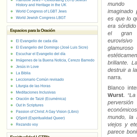
Rainbow Jews – Celebrating LGTB Jewish
mundo tot
History and Heritage in the UK
imaginado 
World Congress of LGBT Jews
World Jewish Congress LBGT
es que lo q
era sórdido
Espacios para la Oración
el gran 
eurovi
El Evangelio de cada día
glamu
El Evangelio del Domingo (José Luis Sicre)
Escuchar el Evangelio del día
estéticamen
Imágenes de la Buena Noticia, Cerezo Barredo
brillante.
Jesús in Love
destruir a l
La Biblia
narra.
Leccionario Común revisado
Liturgia de las Horas
Blanco int
Meditaciones Inclusivas
Wurst
.
“La
Oración de Taizé (Ecuménica)
perversión
Out In Scriptures
económicos
Passion of Christ: A Gay Vision (Libro)
mundo, la 
QSpirit (Espiritualidad Queer)
viejos y et
Rezando voy
parece bonit