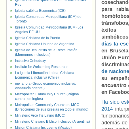
Iglesia Católica Apostólica Carismática Jesús
cosechand
Rey
para rabi
Iglesia católica Ecuménica (ICE)
homófobo
Iglesia Comunidad Metropolitana (ICM) de
Toronto
tránsfobos
Iglesia Comunidad Metropolitana (ICM) Los
éxitos
Ángeles-EE.UU.
simbólicos
Iglesia Cristiana de la Puerta
días la e
Iglesia Cristiana Unitaria de Argentina
en Brusela
Iglesia de Jesucristo de la Restauración.
(Mormones inclusivos).
Unión Euro
Inclusive Orthodoxy
discrimina
Institute for Welcoming Resources
de Nacion
La Iglesia Liberación Latina, Cristiana
Ecuménica Inclusiva (Chile)
su empeño
meTanoia (Grupo ecuménico inclusivo,
encuentro
Andalucía oriental)
en Faceboo
Metropolitan Community Church (Página
central, en inglés)
Ha sido est
Metropolitan Community Churches. MCC.
2014
interp
(Direcciones de sus iglesias en todo el mundo)
funcionari
Ministerio Arco Iris Latino (MCC)
Ministerio Cristiano Bíblico Inclusivo (Argentina)
además d
Misión Cristiana Incluyente (México)