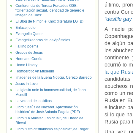
último, pro
Conferencia de Teresa Forcades OSB:
“Orientación sexual, identidad de género e
contra Conc
imagen de Dios” .
“desfile ga
El Blog de Nimphie Knox (literatura LGTB)
Enlace judío
A nadie po
Evangelio Queer.
Copenhague 
Evangelizadoras de los Apóstoles
de algún pa
Falling poems
los abucheo
Grupos de Jesús
continente,
Hermano Cortés
ocurrió lo
Homo History
la que Rusia
Homoerotic Art Museum
Imágenes de la Buena Noticia, Cerezo Barredo
candidatas
Jesús in Love
abucheos no
La iglesia ante la homosexualidad, de John
como un rec
Mcneill
Rusia en Eu
La verdad de los kikos
e incluso pa
Libro "Jesús de Nazaret. Aproximación
histórica" de José Antonio Pagola (PDF)
si lo que h
Libro "La Amistad Espiritual", de Elredo de
Rusia para l
Rieval.
Libro "Otro cristianismo es posible", de Roger
Una vez pr