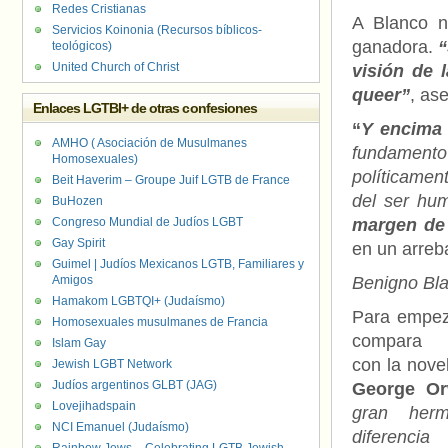
Redes Cristianas
A Blanco n
Servicios Koinonia (Recursos bíblicos-
ganadora.
“
teológicos)
United Church of Christ
visión de 
queer”
, ase
Enlaces LGTBI+ de otras confesiones
“
Y encima 
AMHO ( Asociación de Musulmanes
fundamento 
Homosexuales)
políticamen
Beit Haverim – Groupe Juif LGTB de France
del ser h
BuHozen
Congreso Mundial de Judíos LGBT
margen de 
Gay Spirit
en un arreb
Guimel | Judíos Mexicanos LGTB, Familiares y
Amigos
Benigno Bl
Hamakom LGBTQI+ (Judaísmo)
Para empez
Homosexuales musulmanes de Francia
compara E
Islam Gay
con la nove
Jewish LGBT Network
Judíos argentinos GLBT (JAG)
George Or
Lovejihadspain
gran herm
NCI Emanuel (Judaísmo)
diferenci