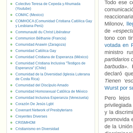
Todo ese c
Colectivo Teresa de Cepeda y Ahumada
(Youtube)
comunicació
COMAC (Mexico)
reaccionar
COMHOCA (Comunidad Cristiana Católica Gay
Milonov,
ll
y Lesbiana-Perú)
de
«espect
Communauté du Christ Libérateur
tono con t
Communion Béthanie (Francia)
votada en 
Comunidad Anawin (Zaragoza)
Comunidad Católica Gay
ministro r
Comunidad Cristiana de Esperanza (México)
partidarios 
Comunidad Cristiana Inclusiva "Testigos de
barbuda»
. 
Esperanza" (Chile)
declaró q
Comunidad de la Diversidad (Iglesia Luterana
de Costa Rica)
Tienen ‘eso
Comunidad del Discípulo Amado
Wurst por su
Comunidad Homosexual Católica de México
Pero lejos 
Comunidad Inclusiva Esperanza (Venezuela)
Corazón De Jesús Lgbt
privilegiada
Covenant Network of Presbyterians
y la discri
Creyentes Diverses
promovida e
CRISMHOM
de la Unión
Cristianismo en Diversidad