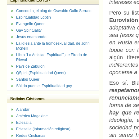
Espiritualidad LGTBI+
intereses e
Concordia, el blog de Oswaldo Gallo Serrato
Pero su lis
Espiritualidad Lgbtih
Eurovisió
Evangelio Queer.
adaptativa 
Gay Spirituality
sea (esos q
Jesús enamorado
en Rusia e
La iglesia ante la homosexualidad, de John
Mcneill
toque con t
Libro "La Amistad Espiritual", de Elredo de
algún títe
Rieval.
indiferente
Pays de Zabulon
oponerse a 
QSpirit (Espiritualidad Queer)
Santos Queer
Eso sí, Bl
Sólido puente. Espiritualidad gay
respetamos
renunciam
Noticias Cristianas
forma de se
Alandar
hay que re
América Magazine
ideología, 
Eclesalia
sociedad po
Eclesalia (información religiosa)
sin seres h
Redes Cristianas