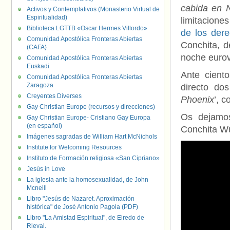
cabida en 
Activos y Contemplativos (Monasterio Virtual de
Espiritualidad)
limitacione
Biblioteca LGTTB «Oscar Hermes Villordo»
de los der
Comunidad Apostólica Fronteras Abiertas
Conchita, d
(CAFA)
noche eurov
Comunidad Apostólica Fronteras Abiertas
Euskadi
Ante cient
Comunidad Apostólica Fronteras Abiertas
Zaragoza
directo do
Creyentes Diverses
Phoenix
’, 
Gay Christian Europe (recursos y direcciones)
Os dejamos
Gay Christian Europe- Cristiano Gay Europa
(en español)
Conchita Wu
Imágenes sagradas de William Hart McNichols
Institute for Welcoming Resources
Instituto de Formación religiosa «San Cipriano»
Jesús in Love
La iglesia ante la homosexualidad, de John
Mcneill
Libro "Jesús de Nazaret. Aproximación
histórica" de José Antonio Pagola (PDF)
Libro "La Amistad Espiritual", de Elredo de
Rieval.