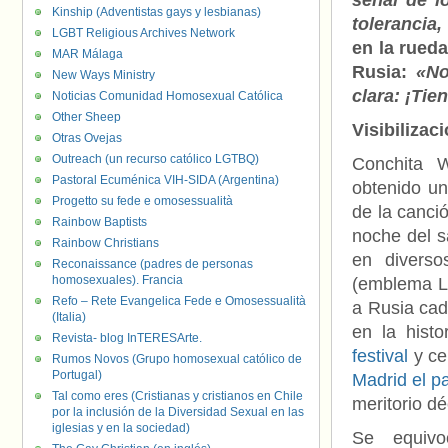
señal de l
Kinship (Adventistas gays y lesbianas)
tolerancia
LGBT Religious Archives Network
en la rueda
MAR Málaga
Rusia:
«No
New Ways Ministry
clara: ¡Tie
Noticias Comunidad Homosexual Católica
Other Sheep
Visibilizac
Otras Ovejas
Outreach (un recurso católico LGTBQ)
Conchita W
Pastoral Ecuménica VIH-SIDA (Argentina)
obtenido un
Progetto su fede e omosessualità
de la canció
Rainbow Baptists
noche del s
Rainbow Christians
en diverso
Reconaissance (padres de personas
homosexuales). Francia
(emblema LG
Refo – Rete Evangelica Fede e Omosessualità
a Rusia cad
(Italia)
en la histo
Revista- blog InTERESArte.
festival
y cel
Rumos Novos (Grupo homosexual católico de
Portugal)
Madrid el 
Tal como eres (Cristianas y cristianos en Chile
meritorio d
por la inclusión de la Diversidad Sexual en las
iglesias y en la sociedad)
Se equivo