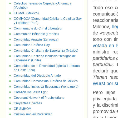
Colectivo Teresa de Cepeda y Ahumada
Todo ese c
(Youtube)
COMAC (Mexico)
comunicació
COMHOCA (Comunidad Cristiana Católica Gay
reaccionar
y Lesbiana-Perú)
Milonov,
ll
Communauté du Christ Libérateur
de
«espect
Communion Béthanie (Francia)
tono con t
Comunidad Anawin (Zaragoza)
votada en 
Comunidad Católica Gay
Comunidad Cristiana de Esperanza (México)
ministro r
Comunidad Cristiana Inclusiva "Testigos de
partidarios 
Esperanza" (Chile)
barbuda»
. 
Comunidad de la Diversidad (Iglesia Luterana
de Costa Rica)
declaró q
Comunidad del Discípulo Amado
Tienen ‘eso
Comunidad Homosexual Católica de México
Wurst por su
Comunidad Inclusiva Esperanza (Venezuela)
Pero lejos 
Corazón De Jesús Lgbt
Covenant Network of Presbyterians
privilegiada
Creyentes Diverses
y la discri
CRISMHOM
promovida e
Cristianismo en Diversidad
de la Unión