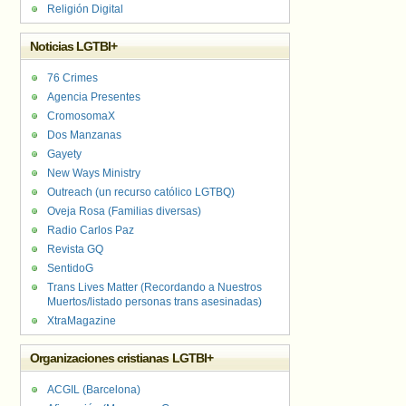
Religión Digital
Noticias LGTBI+
76 Crimes
Agencia Presentes
CromosomaX
Dos Manzanas
Gayety
New Ways Ministry
Outreach (un recurso católico LGTBQ)
Oveja Rosa (Familias diversas)
Radio Carlos Paz
Revista GQ
SentidoG
Trans Lives Matter (Recordando a Nuestros
Muertos/listado personas trans asesinadas)
XtraMagazine
Organizaciones cristianas LGTBI+
ACGIL (Barcelona)