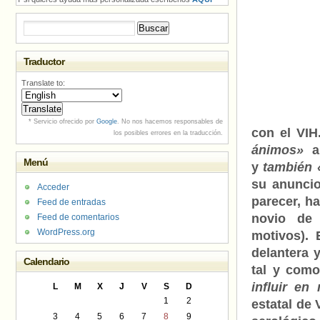
Buscar:
Traductor
Translate to:
* Servicio ofrecido por
Google
. No nos hacemos responsables de
con el VIH
los posibles errores en la traducción.
ánimos»
a 
Menú
y
también 
su anuncio
Acceder
parecer, h
Feed de entradas
novio de 
Feed de comentarios
WordPress.org
motivos). 
delantera 
Calendario
tal y com
influir en
L
M
X
J
V
S
D
1
2
estatal de
3
4
5
6
7
8
9