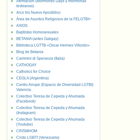
Afirmación (Mormones Gays y mormonas
lesbianas)
Arco Iris Nuevo Apostólico
Área de Asuntos Religiosos de la FELGTBI+
AXIOS
Baptistas Homosexuales
BETANIA (antes Galigay)
Biblioteca LGTTB «Oscar Hermes Villordo»
Blog de Betania
Cammini di Speranza (Italia)
CATHOGAY
Catholics for Choice
CEGLA (Argentina)
Centro Arrupe (Espacio de Diversidad LGTBI)
Valencia.
Colectivo Teresa de Cepeda y Ahumada
(Facebook)
Colectivo Teresa de Cepeda y Ahumada
(Instagram)
Colectivo Teresa de Cepeda y Ahumada
(Youtube)
CRISMHOM
Cristo LGBTI (Venezuela)