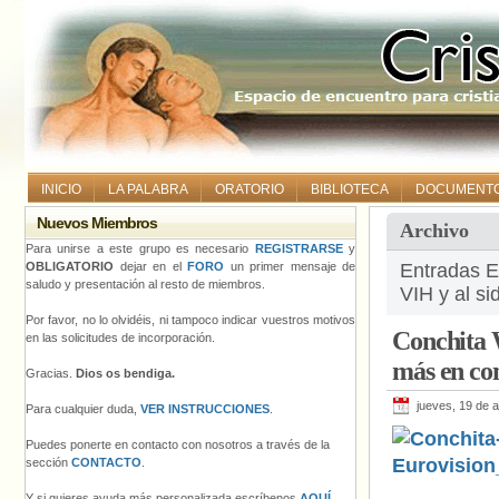
INICIO
LA PALABRA
ORATORIO
BIBLIOTECA
DOCUMENT
Nuevos Miembros
Archivo
Para unirse a este grupo es necesario
REGISTRARSE
y
OBLIGATORIO
dejar en el
FORO
un primer mensaje de
Entradas Et
saludo y presentación al resto de miembros.
VIH y al si
Por favor, no lo olvidéis, ni tampoco indicar vuestros motivos
Conchita W
en las solicitudes de incorporación.
más en con
Gracias.
Dios os bendiga.
jueves, 19 de a
Para cualquier duda,
VER INSTRUCCIONES
.
Puedes ponerte en contacto con nosotros a través de la
sección
CONTACTO
.
Y si quieres ayuda más personalizada escríbenos
AQUÍ