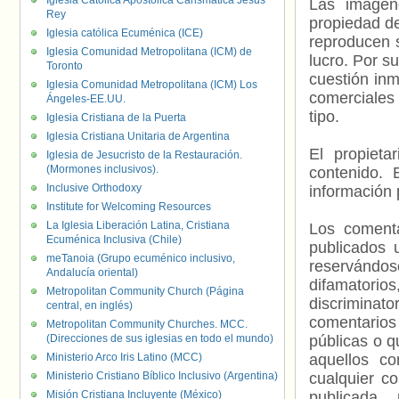
Iglesia Católica Apostólica Carismática Jesús
Las imágene
Rey
propiedad de
Iglesia católica Ecuménica (ICE)
reproducen s
Iglesia Comunidad Metropolitana (ICM) de
lucro. Por s
Toronto
cuestión inm
Iglesia Comunidad Metropolitana (ICM) Los
comerciales 
Ángeles-EE.UU.
tipo.
Iglesia Cristiana de la Puerta
Iglesia Cristiana Unitaria de Argentina
El propieta
Iglesia de Jesucristo de la Restauración.
(Mormones inclusivos).
contenido. 
Inclusive Orthodoxy
información 
Institute for Welcoming Resources
La Iglesia Liberación Latina, Cristiana
Los comenta
Ecuménica Inclusiva (Chile)
publicados 
meTanoia (Grupo ecuménico inclusivo,
reservándos
Andalucía oriental)
difamatorio
Metropolitan Community Church (Página
discriminat
central, en inglés)
comentarios
Metropolitan Community Churches. MCC.
(Direcciones de sus iglesias en todo el mundo)
públicas o 
Ministerio Arco Iris Latino (MCC)
aquellos c
Ministerio Cristiano Bíblico Inclusivo (Argentina)
cualquier c
Misión Cristiana Incluyente (México)
publicada.