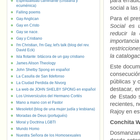
para erradic
Espiritualidad caminante (cristiana y
ecuménica)
social a la
Falling poems
Para el pre
Gay Anglican
Social es
Gay en Cristo
Gay se nace.
reducir la
Gay y Cristiano
importanci
I'm Christian, I'm Gay, let's talk (blog del rev.
restriccion
David Eck)
la cataloga
Isla flotante: bitácora de un gay cristiano
James Alison Theology
Este docum
John Shelby Spong en español
consecución
La Casulla de San Ildefonso
públicas y 
La Ciudad Perdida de Nivorg
destacar, e
La web de JOHN SHELBY SPONG en español
de Estado s
Los Universículos del Hermano Cortés
Mano a mano con el Pastor
recientes, 
Mesoletot (blog de una mujer judía y lesbiana)
Rajoy en es
Moradas de Deus (portugués)
Conchita W
Moral y Doctrina LGBTI
Mundo Homo
Dosmanzana
Nuestra Señora de los Homosexuales