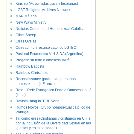
Kinship (Adventistas gays y lesbianas)
LGBT Religious Archives Network
MAR Málaga
New Ways Ministry
Noticias Comunidad Homosexual Católica
Other Sheep
Otras Ovejas
Outreach (un recurso católico LGTBQ)
Pastoral Ecuménica VIH-SIDA (Argentina)
Progetto su fede e omosessualità
Rainbow Baptists
Rainbow Christians
Reconaissance (padres de personas
homosexuales). Francia
Refo – Rete Evangelica Fede e Omosessualità
(Italia)
Revista- blog InTERESArte.
Rumos Novos (Grupo homosexual católico de
Portugal)
Tal como eres (Cristianas y cristianos en Chile
por la inclusión de la Diversidad Sexual en las
iglesias y en la sociedad)