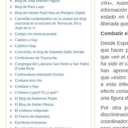
Blog de José Antonio Pagola
VIH»
. Asi
Blog de Raúl Lugo
información
Blog del obispo Raúl Vera en Religión Digital
estado no 
Carmelita contemplativo en la ciudad (un blog
liberada qu
oracional en la escuela de Teresa de Jhs y
Juan de la +)
Combatir e
Cartujo con licencia propia
Católico y Gay
Desde Españ
Católico+Gay
que hacer p
Concordia, el blog de Oswaldo Gallo Serrato
que
«en el 
Confesiones de Trasnoche
ha sido el 
Congregación Luterana San Pedro y San Pablo
(Costa Rica)
han aprove
Contranatura (Abraham Puche)
que
«estos
Cristiano Arco Iris
a esta infe
Cristiano y Gay
efecto cons
Cristiano y gay!!! Sí ¿y qué?
una figura d
El Blog de Abdennur Prado
El Blog de Xabier Pikaza
Por otra p
El cristiano indignado
discrimina
El Frasco de Alabastro
coordinador
Escrituras Inclusivas