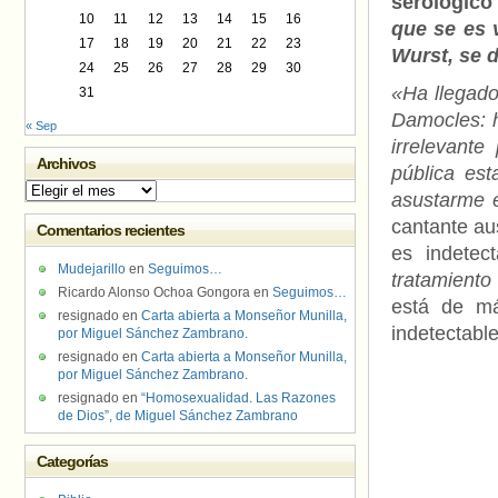
serológic
10
11
12
13
14
15
16
que se es 
17
18
19
20
21
22
23
Wurst, se d
24
25
26
27
28
29
30
«Ha llegado
31
Damocles: h
« Sep
irrelevant
Archivos
pública est
Archivos
asustarme e
cantante au
Comentarios recientes
es indetec
Mudejarillo
en
Seguimos…
tratamiento
Ricardo Alonso Ochoa Gongora
en
Seguimos…
está de má
resignado
en
Carta abierta a Monseñor Munilla,
indetectabl
por Miguel Sánchez Zambrano.
resignado
en
Carta abierta a Monseñor Munilla,
por Miguel Sánchez Zambrano.
resignado
en
“Homosexualidad. Las Razones
de Dios”, de Miguel Sánchez Zambrano
Categorías