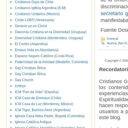
Cristianos Gays de Chile
discrimina
Cristianos lgttbiq Argentina (ICM)
secretario 
Cristianos Unitarios (Mexico)
manifestaba
Cristo LGBTI (Venezuela)
Devenir un en Christ
Fuente Do
Diaconía Cristiana en la Diversidad (Uruguay)
Diversidad Cristiana (Montevideo, Uruguay)
General
Austria
,
Ban Ki
El Centro (Argentina)
Eurovision
,
Eur
Emaus-Vida en Abundancia
al sida
,
Ramón 
Espacio Seguro Católico (Costa Rica)
Copyright © 200
Fraternidad de la Amistad (Medellin, Colombia)
Gay Christian África
Recordator
Gay Christian África
Gay Church
Cristianos G
Ichthys
los contenid
ICM "Pan de Vida" (España)
experienci
ICM Casa de Emmaus (Chile)
Espiritualid
ICM Casa de Luz (Monterrey, México)
hacen respo
ICM Tigre, Buenos Aires (Argentina)
usuarios a p
Iglesia Casa Abba Padre. Bogotá (Colombia)
este blog.
Iglesia Católica Antigua