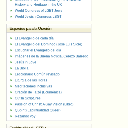
Rainbow Jews – Celebrating LGTB Jewish
History and Heritage in the UK
World Congress of LGBT Jews
World Jewish Congress LBGT
Espacios para la Oración
El Evangelio de cada día
El Evangelio del Domingo (José Luis Sicre)
Escuchar el Evangelio del día
Imágenes de la Buena Noticia, Cerezo Barredo
Jesús in Love
La Biblia
Leccionario Común revisado
Liturgia de las Horas
Meditaciones Inclusivas
Oración de Taizé (Ecuménica)
Out In Scriptures
Passion of Christ: A Gay Vision (Libro)
QSpirit (Espiritualidad Queer)
Rezando voy