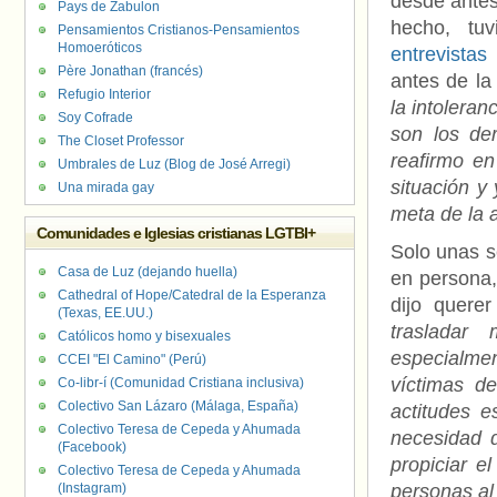
desde antes
Pays de Zabulon
hecho, tu
Pensamientos Cristianos-Pensamientos
Homoeróticos
entrevistas
Père Jonathan (francés)
antes de la
Refugio Interior
la intolera
Soy Cofrade
son los de
The Closet Professor
reafirmo en
Umbrales de Luz (Blog de José Arregi)
situación y
Una mirada gay
meta de la 
Comunidades e Iglesias cristianas LGTBI+
Solo unas 
Casa de Luz (dejando huella)
en persona,
Cathedral of Hope/Catedral de la Esperanza
dijo quere
(Texas, EE.UU.)
trasladar
Católicos homo y bisexuales
especialmen
CCEI "El Camino" (Perú)
víctimas de
Co-libr-í (Comunidad Cristiana inclusiva)
Colectivo San Lázaro (Málaga, España)
actitudes e
Colectivo Teresa de Cepeda y Ahumada
necesidad d
(Facebook)
propiciar e
Colectivo Teresa de Cepeda y Ahumada
(Instagram)
personas al