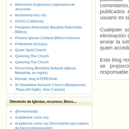
Misioneros Anglicanos Legionarios de
comentarios,
Jesucristo
publicados 
Movimiento Arco Iris
usuario es s
OASIS (California)
Peregrino Reformado (Bautista Reformada
Cualquier us
Bíblica)
eliminación 
Primera Iglesia Cristiana Bíblica Inclusiva
enviar la so
Protestants Inclusius
quien accede
Queer Spirit Church
Queering The Church
Este blog no
Queering The Church
se proporc
Reconciling Ministries Network (Iglesia
responsable
Metodista, en inglés)
Revista- blog InTERESArte.
St Sebastians Inclusive Church (Maspalomas
.Playa del Inglés. Gran Canaria)
Directorio de Iglesias, recursos, libros....
@reverendally
Acéptenme como soy
Acéptenme como soy (Documento para padres
de hijos homosexuales)