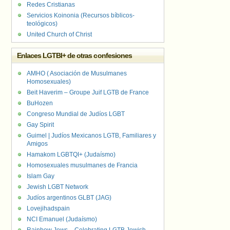
Redes Cristianas
Servicios Koinonia (Recursos bíblicos-
teológicos)
United Church of Christ
Enlaces LGTBI+ de otras confesiones
AMHO ( Asociación de Musulmanes
Homosexuales)
Beit Haverim – Groupe Juif LGTB de France
BuHozen
Congreso Mundial de Judíos LGBT
Gay Spirit
Guimel | Judíos Mexicanos LGTB, Familiares y
Amigos
Hamakom LGBTQI+ (Judaísmo)
Homosexuales musulmanes de Francia
Islam Gay
Jewish LGBT Network
Judíos argentinos GLBT (JAG)
Lovejihadspain
NCI Emanuel (Judaísmo)