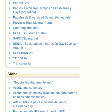
Padres Gay
Padres, Familiares, Amigos de Lesbianas y
Gays (Argentina)
Papeles de Diversidad Sexual (Venezuela)
Proyecto Todo Mejora (Perú)
Queering The Map
REFLEJOS (Venezuela)
SAFO (Nicaragua)
SIGLA – Sociedad de Integración Gay Lésbica
Argentina
SOLIDARIGAY
Stop SIDA
Transexualia
Varios
"Sedom. Indebidamente tuyo"
Acéptenme como soy
Acéptenme como soy (Documento para padres
de hijos homosexuales)
Arte e Historia gay. La historia del amor
masculino gay.
Bajo el arcoíris (Editorial infantil LGBT).