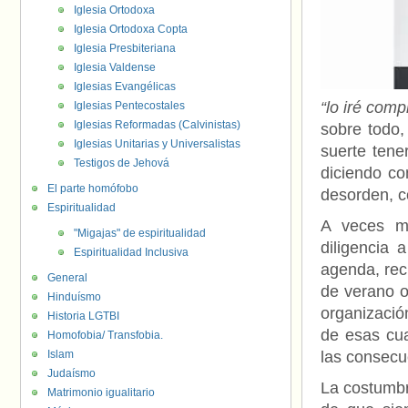
Iglesia Ortodoxa
Iglesia Ortodoxa Copta
Iglesia Presbiteriana
Iglesia Valdense
Iglesias Evangélicas
“lo iré com
Iglesias Pentecostales
Iglesias Reformadas (Calvinistas)
sobre todo
Iglesias Unitarias y Universalistas
suerte tene
Testigos de Jehová
diciendo co
El parte homófobo
desorden, c
Espiritualidad
A veces m
"Migajas" de espiritualidad
diligencia 
Espiritualidad Inclusiva
agenda, re
General
de verano o
Hinduísmo
organizació
Historia LGTBI
de esas cua
Homofobia/ Transfobia.
Islam
las consecu
Judaísmo
La costumbre
Matrimonio igualitario