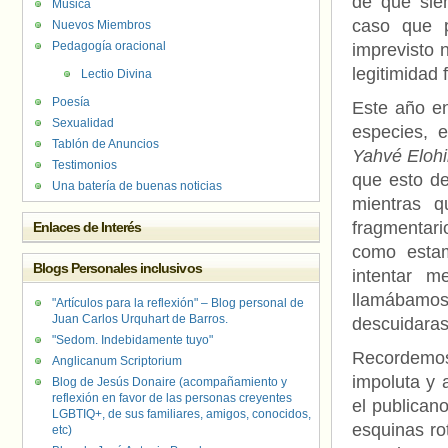
de que sie
Música
caso que p
Nuevos Miembros
Pedagogía oracional
imprevisto 
legitimidad
Lectio Divina
Poesía
Este año en
Sexualidad
especies, e
Tablón de Anuncios
Yahvé Elohi
Testimonios
que esto d
Una batería de buenas noticias
mientras q
fragmentari
Enlaces de Interés
como estam
Blogs Personales inclusivos
intentar m
llamábamos
"Artículos para la reflexión" – Blog personal de
Juan Carlos Urquhart de Barros.
descuidaras,
"Sedom. Indebidamente tuyo"
Recordemos
Anglicanum Scriptorium
impoluta y 
Blog de Jesús Donaire (acompañamiento y
reflexión en favor de las personas creyentes
el publicano
LGBTIQ+, de sus familiares, amigos, conocidos,
esquinas ro
etc)