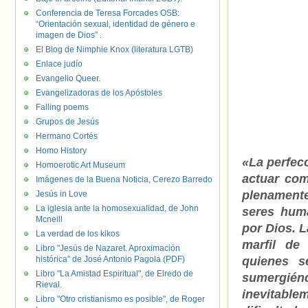
Conferencia de Teresa Forcades OSB:
“Orientación sexual, identidad de género e
imagen de Dios” .
El Blog de Nimphie Knox (literatura LGTB)
Enlace judío
Evangelio Queer.
Evangelizadoras de los Apóstoles
Falling poems
Grupos de Jesús
Hermano Cortés
Homo History
«La perfecc
Homoerotic Art Museum
actuar com
Imágenes de la Buena Noticia, Cerezo Barredo
plenamente
Jesús in Love
La iglesia ante la homosexualidad, de John
seres hum
Mcneill
por Dios. L
La verdad de los kikos
marfil de
Libro "Jesús de Nazaret. Aproximación
histórica" de José Antonio Pagola (PDF)
quienes s
Libro "La Amistad Espiritual", de Elredo de
sumergién
Rieval.
inevitable
Libro "Otro cristianismo es posible", de Roger