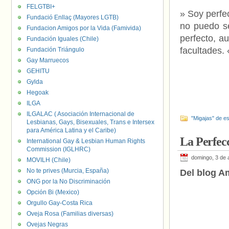
FELGTBI+
» Soy perfe
Fundació Enllaç (Mayores LGTB)
no puedo se
Fundacion Amigos por la Vida (Famivida)
perfecto, au
Fundación Iguales (Chile)
facultades. 
Fundación Triángulo
Gay Marruecos
GEHITU
Gylda
Hegoak
ILGA
ILGALAC ( Asociación Internacional de
"Migajas" de es
Lesbianas, Gays, Bisexuales, Trans e Intersex
para América Latina y el Caribe)
La Perfecc
International Gay & Lesbian Human Rights
Commission (IGLHRC)
domingo, 3 de 
MOVILH (Chile)
No te prives (Murcia, España)
Del blog A
ONG por la No Discriminación
Opción Bi (Mexico)
Orgullo Gay-Costa Rica
Oveja Rosa (Familias diversas)
Ovejas Negras