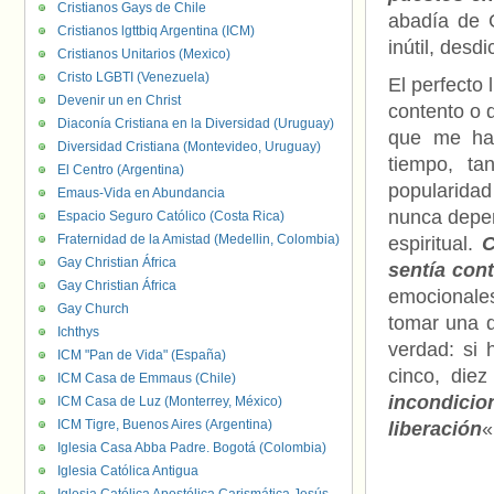
Cristianos Gays de Chile
abadía de 
Cristianos lgttbiq Argentina (ICM)
inútil, des
Cristianos Unitarios (Mexico)
Cristo LGBTI (Venezuela)
El perfecto 
Devenir un en Christ
contento o 
Diaconía Cristiana en la Diversidad (Uruguay)
que me ha
Diversidad Cristiana (Montevideo, Uruguay)
tiempo, ta
El Centro (Argentina)
popularidad
Emaus-Vida en Abundancia
nunca depen
Espacio Seguro Católico (Costa Rica)
Fraternidad de la Amistad (Medellin, Colombia)
espiritual.
C
Gay Christian África
sentía con
Gay Christian África
emocionale
Gay Church
tomar una d
Ichthys
verdad: si 
ICM "Pan de Vida" (España)
cinco, die
ICM Casa de Emmaus (Chile)
incondicion
ICM Casa de Luz (Monterrey, México)
ICM Tigre, Buenos Aires (Argentina)
liberación
«
Iglesia Casa Abba Padre. Bogotá (Colombia)
Iglesia Católica Antigua