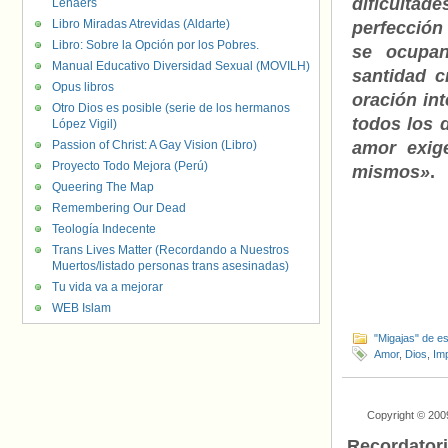
dificultad
Lenaers
Libro Miradas Atrevidas (Aldarte)
perfección
Libro: Sobre la Opción por los Pobres.
se ocupan
Manual Educativo Diversidad Sexual (MOVILH)
santidad c
Opus libros
oración in
Otro Dios es posible (serie de los hermanos
todos los 
López Vigil)
Passion of Christ: A Gay Vision (Libro)
amor exig
Proyecto Todo Mejora (Perú)
mismos»
.
Queering The Map
Remembering Our Dead
Teología Indecente
Trans Lives Matter (Recordando a Nuestros
Muertos/listado personas trans asesinadas)
Tu vida va a mejorar
WEB Islam
"Migajas" de es
Amor
,
Dios
,
Im
Copyright © 200
Recordator