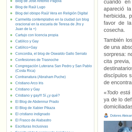
Blog de José Antonio Pagola
cuando en 
Blog de Raúl Lugo
apareció la
Blog del obispo Raúl Vera en Religión Digital
herbicida, 
Carmelita contemplativo en la ciudad (un blog
favor de l
oracional en la escuela de Teresa de Jhs y
Juan de la +)
cosecha.
Cartujo con licencia propia
También los
Católico y Gay
de una absol
Católico+Gay
sorpresa: no
Concordia, el blog de Oswaldo Gallo Serrato
Confesiones de Trasnoche
cita previa
Congregación Luterana San Pedro y San Pablo
destinatar
(Costa Rica)
discípulos 
Contranatura (Abraham Puche)
de encontra
Cristiano Arco Iris
Cristiano y Gay
«
Todo está
Cristiano y gay!!! Sí ¿y qué?
ya de lo def
El Blog de Abdennur Prado
domiciliadas
El Blog de Xabier Pikaza
El cristiano indignado
Dolores Aleixa
El Frasco de Alabastro
Escrituras Inclusivas