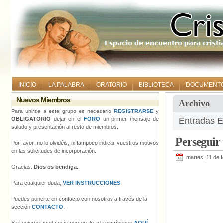
INICIO
LA PALABRA
ORATORIO
BIBLIOTECA
DOCUMENT
Nuevos Miembros
Archivo
Para unirse a este grupo es necesario
REGISTRARSE
y
OBLIGATORIO
dejar en el
FORO
un primer mensaje de
Entradas E
saludo y presentación al resto de miembros.
Perseguir 
Por favor, no lo olvidéis, ni tampoco indicar vuestros motivos
en las solicitudes de incorporación.
martes, 11 de 
Gracias.
Dios os bendiga.
Para cualquier duda,
VER INSTRUCCIONES
.
Puedes ponerte en contacto con nosotros a través de la
sección
CONTACTO
.
Y si quieres ayuda más personalizada escríbenos
AQUÍ