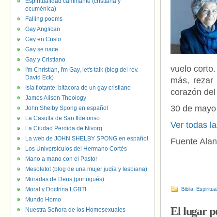
Espiritualidad caminante (cristiana y
ecuménica)
Falling poems
Gay Anglican
Gay en Cristo
Gay se nace.
Gay y Cristiano
vuelo corto
I'm Christian, I'm Gay, let's talk (blog del rev.
David Eck)
más, rezar 
Isla flotante: bitácora de un gay cristiano
corazón de
James Alison Theology
30 de mayo
John Shelby Spong en español
La Casulla de San Ildefonso
Ver todas l
La Ciudad Perdida de Nivorg
La web de JOHN SHELBY SPONG en español
Fuente Alan
Los Universículos del Hermano Cortés
Mano a mano con el Pastor
Mesoletot (blog de una mujer judía y lesbiana)
Moradas de Deus (portugués)
Moral y Doctrina LGBTI
Biblia
,
Espiritua
Mundo Homo
El lugar p
Nuestra Señora de los Homosexuales