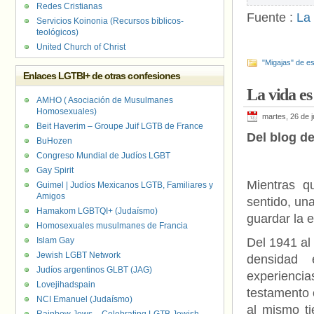
Redes Cristianas
Fuente :
La
Servicios Koinonia (Recursos bíblicos-
teológicos)
United Church of Christ
"Migajas" de es
Enlaces LGTBI+ de otras confesiones
La vida es
AMHO ( Asociación de Musulmanes
Homosexuales)
martes, 26 de j
Beit Haverim – Groupe Juif LGTB de France
Del blog de
BuHozen
Congreso Mundial de Judíos LGBT
Gay Spirit
Mientras q
Guimel | Judíos Mexicanos LGTB, Familiares y
Amigos
sentido, un
Hamakom LGBTQI+ (Judaísmo)
guardar la 
Homosexuales musulmanes de Francia
Islam Gay
Del 1941 al
Jewish LGBT Network
densidad 
Judíos argentinos GLBT (JAG)
experiencia
Lovejihadspain
testamento 
NCI Emanuel (Judaísmo)
al mismo t