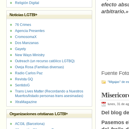
Religión Digital
efecto abs
arbitrario.»
Noticias LGTBI+
76 Crimes
Agencia Presentes
CromosomaX
Dos Manzanas
Gayety
New Ways Ministry
Outreach (un recurso católico LGTBQ)
Oveja Rosa (Familias diversas)
Fuente Foto
Radio Carlos Paz
Revista GQ
"Migajas" de es
SentidoG
Trans Lives Matter (Recordando a Nuestros
Misericor
Muertos/listado personas trans asesinadas)
XtraMagazine
lunes, 31 de a
Del blog de
Organizaciones cristianas LGTBI+
Pasemos el
ACGIL (Barcelona)