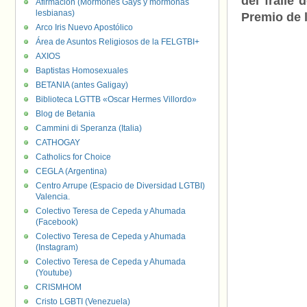
del fraile 
Afirmación (Mormones Gays y mormonas
lesbianas)
Premio de 
Arco Iris Nuevo Apostólico
Área de Asuntos Religiosos de la FELGTBI+
AXIOS
Baptistas Homosexuales
BETANIA (antes Galigay)
Biblioteca LGTTB «Oscar Hermes Villordo»
Blog de Betania
Cammini di Speranza (Italia)
CATHOGAY
Catholics for Choice
CEGLA (Argentina)
Centro Arrupe (Espacio de Diversidad LGTBI)
Valencia.
Colectivo Teresa de Cepeda y Ahumada
(Facebook)
Colectivo Teresa de Cepeda y Ahumada
(Instagram)
Colectivo Teresa de Cepeda y Ahumada
(Youtube)
CRISMHOM
Cristo LGBTI (Venezuela)