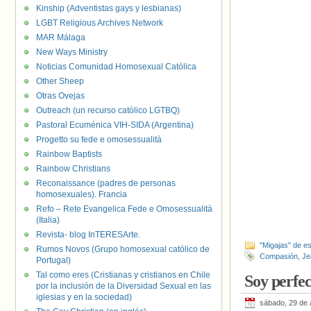
Kinship (Adventistas gays y lesbianas)
LGBT Religious Archives Network
MAR Málaga
New Ways Ministry
Noticias Comunidad Homosexual Católica
Other Sheep
Otras Ovejas
Outreach (un recurso católico LGTBQ)
Pastoral Ecuménica VIH-SIDA (Argentina)
Progetto su fede e omosessualità
Rainbow Baptists
Rainbow Christians
Reconaissance (padres de personas
homosexuales). Francia
Refo – Rete Evangelica Fede e Omosessualità
(Italia)
Revista- blog InTERESArte.
"Migajas" de es
Rumos Novos (Grupo homosexual católico de
Compasión
,
Je
Portugal)
Tal como eres (Cristianas y cristianos en Chile
Soy perfec
por la inclusión de la Diversidad Sexual en las
iglesias y en la sociedad)
sábado, 29 de 