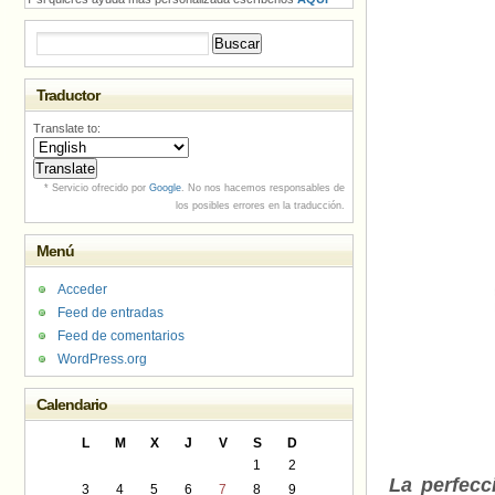
Buscar:
Traductor
Translate to:
* Servicio ofrecido por
Google
. No nos hacemos responsables de
los posibles errores en la traducción.
Menú
Acceder
Feed de entradas
Feed de comentarios
WordPress.org
Calendario
L
M
X
J
V
S
D
1
2
La perfecc
3
4
5
6
7
8
9