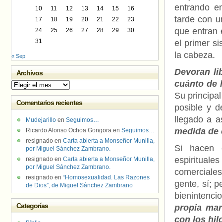
entrando e
10
11
12
13
14
15
16
tarde con u
17
18
19
20
21
22
23
que entran 
24
25
26
27
28
29
30
31
el primer s
la cabeza.
« Sep
Devoran li
Archivos
cuánto de 
Archivos
Su principa
Comentarios recientes
posible y 
llegado a a
Mudejarillo
en
Seguimos…
medida de 
Ricardo Alonso Ochoa Gongora
en
Seguimos…
resignado
en
Carta abierta a Monseñor Munilla,
Si hacen 
por Miguel Sánchez Zambrano.
espirituale
resignado
en
Carta abierta a Monseñor Munilla,
por Miguel Sánchez Zambrano.
comerciales
resignado
en
“Homosexualidad. Las Razones
gente, sí; p
de Dios”, de Miguel Sánchez Zambrano
bienintenc
Categorías
propia mar
con los hi