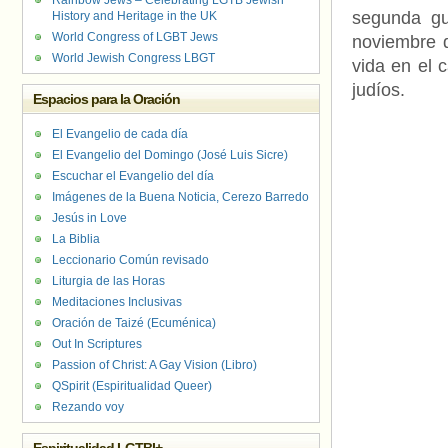
Rainbow Jews – Celebrating LGTB Jewish
segunda gu
History and Heritage in the UK
World Congress of LGBT Jews
noviembre 
World Jewish Congress LBGT
vida en el 
judíos.
Espacios para la Oración
El Evangelio de cada día
El Evangelio del Domingo (José Luis Sicre)
Escuchar el Evangelio del día
Imágenes de la Buena Noticia, Cerezo Barredo
Jesús in Love
La Biblia
Leccionario Común revisado
Liturgia de las Horas
Meditaciones Inclusivas
Oración de Taizé (Ecuménica)
Out In Scriptures
Passion of Christ: A Gay Vision (Libro)
QSpirit (Espiritualidad Queer)
Rezando voy