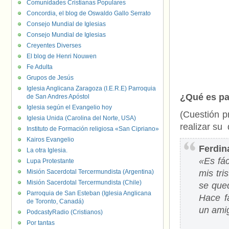
Comunidades Cristianas Populares
Concordia, el blog de Oswaldo Gallo Serrato
Consejo Mundial de Iglesias
Consejo Mundial de Iglesias
Creyentes Diverses
El blog de Henri Nouwen
Fe Adulta
Grupos de Jesús
Iglesia Anglicana Zaragoza (I.E.R.E) Parroquia
¿Qué es pa
de San Andres Apóstol
Iglesia según el Evangelio hoy
(Cuestión p
Iglesia Unida (Carolina del Norte, USA)
realizar su 
Instituto de Formación religiosa «San Cipriano»
Kairos Evangelio
Ferdin
La otra Iglesia.
«Es fác
Lupa Protestante
Misión Sacerdotal Tercermundista (Argentina)
mis tri
Misión Sacerdotal Tercermundista (Chile)
se que
Parroquia de San Esteban (Iglesia Anglicana
Hace f
de Toronto, Canadá)
un amig
PodcastyRadio (Cristianos)
Por tantas