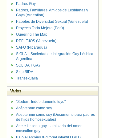
Padres Gay
Padres, Familiares, Amigos de Lesbianas y
Gays (Argentina)
Papeles de Diversidad Sexual (Venezuela)
Proyecto Todo Mejora (Perú)
Queering The Map
REFLEJOS (Venezuela)
SAFO (Nicaragua)
SIGLA – Sociedad de Integración Gay Lésbica
Argentina
SOLIDARIGAY
Stop SIDA
Transexualia
Varios
"Sedom. Indebidamente tuyo"
Acéptenme como soy
Acéptenme como soy (Documento para padres
de hijos homosexuales)
Arte e Historia gay. La historia del amor
masculino gay.
Bajo el arcoíris (Editorial infantil LGBT).