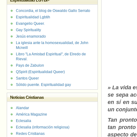
Espiritualidad LGTBI+
Concordia, el blog de Oswaldo Gallo Serrato
Espiritualidad Lgbtih
Evangelio Queer.
Gay Spirituality
Jesús enamorado
La iglesia ante la homosexualidad, de John
Mcneill
Libro "La Amistad Espiritual", de Elredo de
Rieval.
Pays de Zabulon
QSpirit (Espiritualidad Queer)
Santos Queer
Sólido puente. Espiritualidad gay
» La vida e
se sepa aco
Noticias Cristianas
en sí en s
Alandar
un conjunt
América Magazine
Tan pronto
Eclesalia
tan pronto
Eclesalia (información religiosa)
Redes Cristianas
aspecto de 