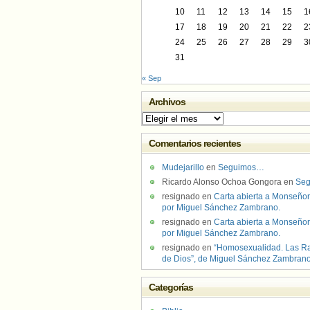
10
11
12
13
14
15
1
17
18
19
20
21
22
2
24
25
26
27
28
29
3
31
« Sep
Archivos
Archivos
Comentarios recientes
Mudejarillo
en
Seguimos…
Ricardo Alonso Ochoa Gongora
en
Se
resignado
en
Carta abierta a Monseñor
por Miguel Sánchez Zambrano.
resignado
en
Carta abierta a Monseñor
por Miguel Sánchez Zambrano.
resignado
en
“Homosexualidad. Las R
de Dios”, de Miguel Sánchez Zambran
Categorías