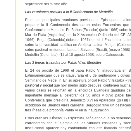
septiembre del mismo año.
Las reuniones previas a la II Conferencia de Medellín
Entre las principales reuniones previas del Episcopado Lat
preparar la II Conferencia destacaron estos Encuentros que t
Conferencia de Medellín: En Baños (Ecuador) (junio 1966) sobre te
Mar de Plata (Argentina), en la X Asamblea Ordinario del CELAM
1966). Buga (Colombia),(febrero 1967) en el I Encuentro Lati
sobre la universidad católica en América Latina. Melgar (Colomb
sobre pastoral misionera. Itapoan, Salvador (Brasil), (marzo 1968) 
Medellín (Colombia), (11 al 18 agosto 1968, sobre Catequesis.
Las 3 líneas trazadas por Pablo VI en Medellín
El 24 de agosto de 1968 el papa Pablo VI inauguraba en Bo
Latinoamericano que se clausuraría el 6 de septiembre y cuyas 
Seminario de Medellín. En su apretura oficial Pablo VI trazaba «tr
pastoral y social
que hoy, medio siglo después, contienen mucha
varios casos se retoman en la encíclica Evangelii gaudium d
importante mensaje al celebrar los 50 años y cuyo papel fu
Conferencia que presidiría Benedicto XVI en Aparecida (Brasil)
arzobispo de Buenos Aires cardenal Bergoglio tuvo un destaca
tres líneas que proponía Pablo VI en la inauguración
Estas eran las 3 líneas:
1- Espiritual
, señalando que no debemos 
corroborarlo con el ejemplo de las virtudes cristianas y sac
institucional aparece hoy confrontada con otra llamada carism