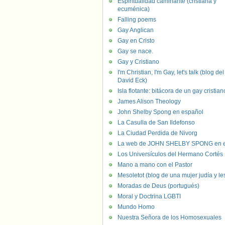
Espiritualidad caminante (cristiana y
ecuménica)
Falling poems
Gay Anglican
Gay en Cristo
Gay se nace.
Gay y Cristiano
I'm Christian, I'm Gay, let's talk (blog del
David Eck)
Isla flotante: bitácora de un gay cristian
James Alison Theology
John Shelby Spong en español
La Casulla de San Ildefonso
La Ciudad Perdida de Nivorg
La web de JOHN SHELBY SPONG en e
Los Universículos del Hermano Cortés
Mano a mano con el Pastor
Mesoletot (blog de una mujer judía y le
Moradas de Deus (portugués)
Moral y Doctrina LGBTI
Mundo Homo
Nuestra Señora de los Homosexuales