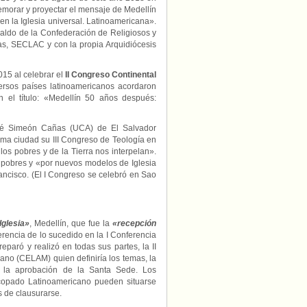
emorar y proyectar el mensaje de Medellín
en la Iglesia universal. Latinoamericana».
aldo de la Confederación de Religiosos y
tas, SECLAC y con la propia Arquidiócesis
015 al celebrar el
II Congreso Continental
versos países latinoamericanos acordaron
 el título: «Medellín 50 años después:
osé Simeón Cañas (UCA) de El Salvador
sma ciudad su III Congreso de Teología en
os pobres y de la Tierra nos interpelan».
s pobres y «por nuevos modelos de Iglesia
Francisco. (El I Congreso se celebró en Sao
Iglesia»
, Medellín, que fue la
«recepción
ferencia de lo sucedido en la I Conferencia
paró y realizó en todas sus partes, la II
ano (CELAM) quien definiría los temas, la
n la aprobación de la Santa Sede. Los
scopado Latinoamericano pueden situarse
s de clausurarse.