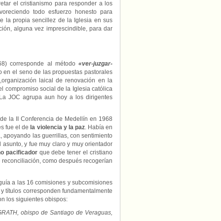
retar el cristianismo para responder a los
voreciendo todo esfuerzo honesto para
 la propia sencillez de la Iglesia en sus
ión, alguna vez imprescindible, para dar
968) corresponde al método
«ver-juzgar-
do en el seno de las propuestas pastorales
,organización laical de renovación en la
l compromiso social de la Iglesia católica
La JOC agrupa aun hoy a los dirigentes
de la II Conferencia de Medellín en 1968
es fue el de
la violencia y la paz
. Había en
a, apoyando las guerrillas, con sentimiento
l asunto, y fue muy claro y muy orientador
o pacificador
que debe tener el cristiano
 de reconciliación, como después recogerían
 guía a las 16 comisiones y subcomisiones
n y títulos corresponden fundamentalmente
n los siguientes obispos:
GRATH, obispo de Santiago de Veraguas,