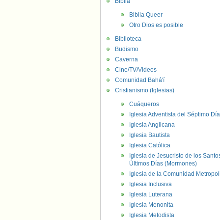
Biblia
Biblia Queer
Otro Dios es posible
Biblioteca
Budismo
Caverna
Cine/TV/Videos
Comunidad Bahá'í
Cristianismo (Iglesias)
Cuáqueros
Iglesia Adventista del Séptimo Día
Iglesia Anglicana
Iglesia Bautista
Iglesia Católica
Iglesia de Jesucristo de los Santo
Últimos Días (Mormones)
Iglesia de la Comunidad Metropol
Iglesia Inclusiva
Iglesia Luterana
Iglesia Menonita
Iglesia Metodista