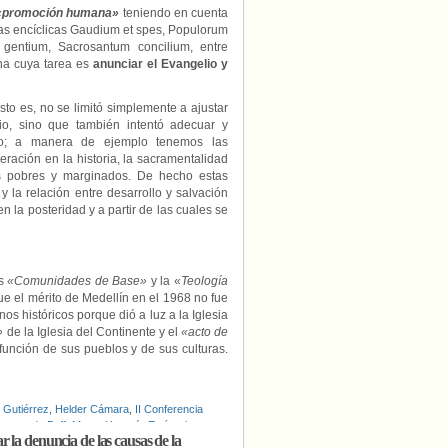
«promoción humana»
teniendo en cuenta
 las encíclicas Gaudium et spes, Populorum
 gentium, Sacrosantum concilium, entre
ana cuya tarea es
anunciar el Evangelio y
esto es, no se limitó simplemente a ajustar
lio, sino que también intentó adecuar y
xto; a manera de ejemplo tenemos las
ración en la historia, la sacramentalidad
os pobres y marginados. De hecho estas
y la relación entre desarrollo y salvación
n la posteridad y a partir de las cuales se
as
«Comunidades de Base»
y la «
Teología
e el mérito de Medellín en el 1968 no fue
nos históricos porque dió a luz a la Iglesia
»
de la Iglesia del Continente y el
«acto de
 función de sus pueblos y de sus culturas.
 Gutiérrez
,
Helder Cámara
,
II Conferencia
Leonardo Boff
,
Manuel Larraín Errázuriz
,
 la denuncia de las causas de la
cia de Aparecida