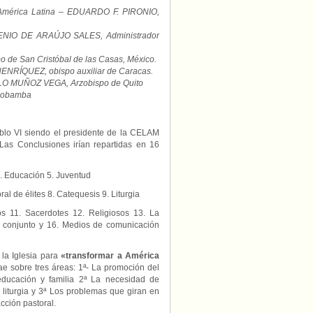
 en América Latina – EDUARDO F. PIRONIO,
EUGENIO DE ARAÚJO SALES, Administrador
o de San Cristóbal de las Casas, México.
 HENRÍQUEZ, obispo auxiliar de Caracas.
 PABLO MUÑOZ VEGA, Arzobispo de Quito
Riobamba
blo VI siendo el presidente de la CELAM
 Las Conclusiones irían repartidas en 16
4. Educación 5. Juventud
ral de élites 8. Catequesis 9. Liturgia
s 11. Sacerdotes 12. Religiosos 13. La
de conjunto y 16. Medios de comunicación
la Iglesia para
«transformar a América
cae sobre tres áreas: 1ª- La promoción del
educación y familia 2ª La necesidad de
 liturgia y 3ª Los problemas que giran en
cción pastoral.