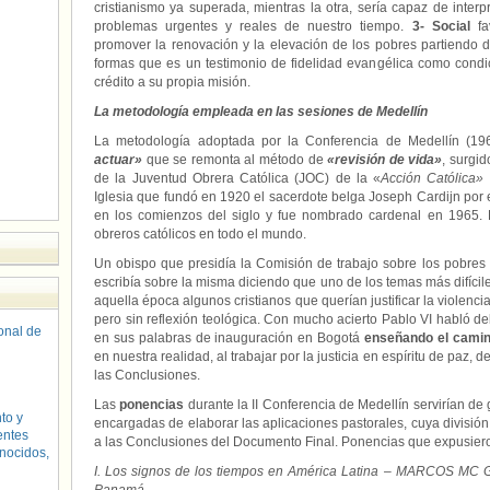
cristianismo ya superada, mientras la otra, sería capaz de interp
problemas urgentes y reales de nuestro tiempo.
3- Social
fa
promover la renovación y la elevación de los pobres partiendo de
formas que es un testimonio de fidelidad evangélica como condic
crédito a su propia misión.
La metodología empleada en las sesiones de Medellín
La metodología adoptada por la Conferencia de Medellín (1
actuar»
que se remonta al método de
«revisión de vida»
, surgi
de la Juventud Obrera Católica (JOC) de la «
Acción Católica»
Iglesia que fundó en 1920 el sacerdote belga Joseph Cardijn por e
en los comienzos del siglo y fue nombrado cardenal en 1965. 
obreros católicos en todo el mundo.
Un obispo que presidía la Comisión de trabajo sobre los pobres 
escribía sobre la misma diciendo que uno de los temas más difícil
aquella época algunos cristianos que querían justificar la violenci
pero sin reflexión teológica. Con mucho acierto Pablo VI habló de
sonal de
en sus palabras de inauguración en Bogotá
enseñando el camin
en nuestra realidad, al trabajar por la justicia en espíritu de paz,
las Conclusiones.
Las
ponencias
durante la II Conferencia de Medellín servirían de
to y
encargadas de elaborar las aplicaciones pastorales, cuya divisió
entes
a las Conclusiones del Documento Final. Ponencias que expusiero
nocidos,
I. Los signos de los tiempos en América Latina – MARCOS MC 