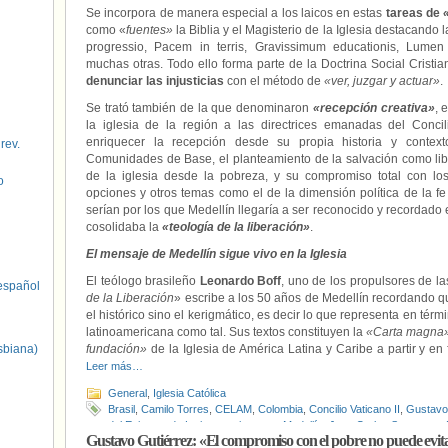
Se incorpora de manera especial a los laicos en estas
tareas de
como «
fuentes»
la Biblia y el Magisterio de la Iglesia destacando
progressio, Pacem in terris, Gravissimum educationis, Lumen
muchas otras. Todo ello forma parte de la Doctrina Social Cristi
denunciar las injusticias
con el método de
«ver, juzgar y actuar»
.
Se trató también de la que denominaron
«recepción creativa»
, 
la iglesia de la región a las directrices emanadas del Conci
enriquecer la recepción desde su propia historia y conte
 rev.
Comunidades de Base, el planteamiento de la salvación como libe
de la iglesia desde la pobreza, y su compromiso total con l
o
opciones y otros temas como el de la dimensión política de la fe 
serían por los que Medellín llegaría a ser reconocido y recordado e
cosolidaba la
«teología de la liberación»
.
El mensaje de Medellín sigue vivo en la Iglesia
El teólogo brasileño
Leonardo Boff
, uno de los propulsores de l
spañol
de la Liberación
» escribe a los 50 años de Medellín recordando qu
el histórico sino el kerigmático, es decir lo que representa en térmi
latinoamericana como tal. Sus textos constituyen la
«Carta magna
sbiana)
fundación»
de la Iglesia de América Latina y Caribe a partir y en
Leer más…
General
,
Iglesia Católica
Brasil
,
Camilo Torres
,
CELAM
,
Colombia
,
Concilio Vaticano II
,
Gustavo
del Episcopado Latinoamericano en Medellín
,
Juan Carlos Scannone
,
Gustavo Gutiérrez: «El compromiso con el pobre no puede evitar
Oscar Arnulfo Romero
,
Pablo VI
,
Teología de la Liberación
,
V Conferen