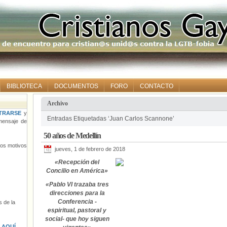
BIBLIOTECA
DOCUMENTOS
FORO
CONTACTO
Archivo
TRARSE
y
Entradas Etiquetadas ‘Juan Carlos Scannone’
ensaje de
50 años de Medellín
tros motivos
jueves, 1 de febrero de 2018
«Recepción del
Concilio en América»
«Pablo VI trazaba tres
direcciones para la
Conferencia -
 de la
espiritual, pastoral y
social- que hoy siguen
s
AQUÍ