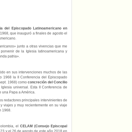
cia del Episcopado Latinoamericano en
1968, que inauguró a finales de agosto el
Americano.
ericanos»
junto a otras vivencias que me
porvenir de la Iglesia latinoamericana y
nda patria».
tido en sus intervenciones muchos de las
 1968 la II Conferencia del Episcopado
sept. 1968) como
concreción del Concilio
glesia universal. Esta II Conferencia de
de una Papa a América.
 redactores principales intervinientes de
 y viajes y muy recientemente en su viaje
n 1968.
Colombia, el
CELAM (Consejo Episcopal
 23 y el 26 de agosto de este año 2018 en