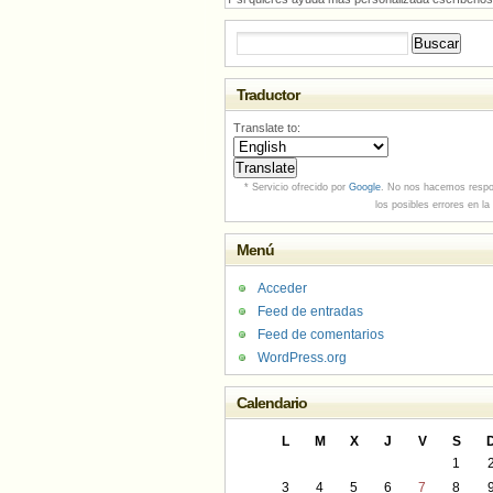
Buscar:
Traductor
Translate to:
* Servicio ofrecido por
Google
. No nos hacemos respo
los posibles errores en la
Menú
Acceder
Feed de entradas
Feed de comentarios
WordPress.org
Calendario
L
M
X
J
V
S
1
3
4
5
6
7
8