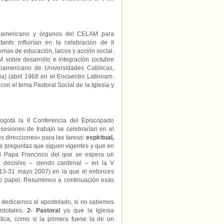
inoamericano y órganos del CELAM para
anto influirían en la celebración de II
mas de educación, laicos y acción social.
 sobre desarrollo e integración (octubre
noamericano de Universidades Católicas,
ia) (abril 1968 en el Encuentro Latinoam.
con el tema Pastoral Social de la Iglesia y
gotá la II Conferencia del Episcopado
sesiones de trabajo se celebrarían en el
es direcciones» para las tareas:
espiritual,
s preguntas que siguen vigentes y que en
el Papa Francisco del que se espera un
e decisivo – siendo cardenal – en la V
 (13-31 mayo 2007) en la que el entonces
do papel. Resumimos a continuación esas
dedicarnos al apostolado, si no sabemos
erdotales.
2- Pastoral
ya que la Iglesia
ática, como si la primera fuese la de un