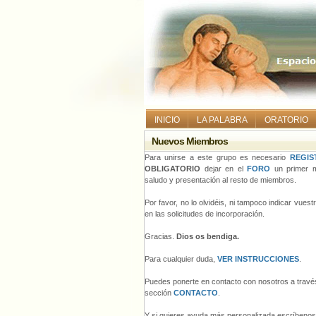
INICIO
LA PALABRA
ORATORIO
Nuevos Miembros
Para unirse a este grupo es necesario
REGIS
OBLIGATORIO
dejar en el
FORO
un primer m
saludo y presentación al resto de miembros.
Por favor, no lo olvidéis, ni tampoco indicar vues
en las solicitudes de incorporación.
Gracias.
Dios os bendiga.
Para cualquier duda,
VER INSTRUCCIONES
.
Puedes ponerte en contacto con nosotros a través
sección
CONTACTO
.
Y si quieres ayuda más personalizada escríbeno