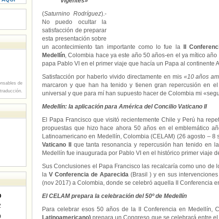
vigentes»
(
Saturnino Rodríguez
).-
No puedo ocultar la
satisfacción de preparar
esta presentación sobre
un acontecimiento tan importante como lo fue la
II Conferen
Medellín
, Colombia hace ya este año 50 años-en el ya mítico año 
papa Pablo VI en el primer viaje que hacía un Papa al continente 
Satisfacción por haberlo vivido directamente en mis
«10 años am
nsables de
marcaron y que han ha tenido y tienen gran repercusión en el 
 traducción.
universal y que para mí han supuesto hacer de Colombia mi «segu
Medellín: la aplicación para América del Concilio Vaticano II
El Papa Francisco que visitó recientemente Chile y Perú ha repe
propuestas que hizo hace ahora 50 años en el emblemático año
Latinoamericano en Medellín, Colombia (CELAM) (26 agosto – 8 
Vaticano II
que tanta resonancia y repercusión han tenido en la I
Medellín fue inaugurada por Pablo VI en el histórico primer viaje 
Sus Conclusiones el Papa Francisco las recalcaría como uno de los
la
V Conferencia de Aparecida
(Brasil ) y en sus intervenciones
(nov 2017) a Colombia, donde se celebró aquella II Conferencia e
D
El CELAM prepara la celebración del 50º de Medellín
2
Para celebrar esos 50 años de la II Conferencia en Medellín, 
9
Latinoamericano)
prepara un Congreso que se celebrará entre el