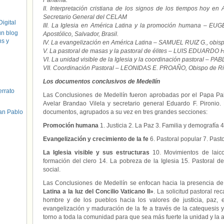
Panamá.
II. Interpretación cristiana de los signos de los tiempos hoy
Secretario General del CELAM
igital
III. La Iglesia en América Latina y la promoción humana – 
un blog
Apostólico, Salvador, Brasil.
hs y
IV. La evangelización en América Latina – SAMUEL RUIZ G., obisp
V. La pastoral de masas y la pastoral de élites – LUIS EDUARDO
VI. La unidad visible de la Iglesia y la coordinación pastoral –
VII. Coordinación Pastoral – LEONIDAS E. PROAÑO, Obispo de 
Los documentos conclusivos de Medellín
errato
Las Conclusiones de Medellín fueron aprobadas por el Papa Pa
Avelar Brandao Vilela y secretario general Eduardo F. Pironio.
an Pablo
documentos, agrupados a su vez en tres grandes secciones:
Promoción humana
1. Justicia 2. La Paz 3. Familia y demografía 
Evangelización y crecimiento de la fe
6. Pastoral popular 7. Pasto
La Iglesia visible y sus estructuras
10. Movimientos de laico
formación del clero 14. La pobreza de la Iglesia 15. Pastoral 
social.
Las Conclusiones de Medellín se enfocan hacia la presencia de 
Latina a la luz del Concilio Vaticano II»
. La solicitud pastoral re
hombre y de los pueblos hacia los valores de justicia, paz, 
evangelización y maduración de la fe a través de la catequesis y
torno a toda la comunidad para que sea más fuerte la unidad y la a