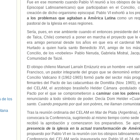
Fue en ese momento cuando Pablo VI reunió a los obispos de la
Episcopal Latinoamericano) que participaban en el Concilio, 
creación de dicho organismo episcopal. Pablo VI exhortó a los p
a los problemas que agitaban a América Latina
como un requ
pastoral de la Iglesia en esas regiones.
Sería, pues, en ese ambiente cuando el entonces presidente del
de Talca, Chile) comenzó a poner en marcha el proyecto que le
era amigo personal desde los años en que era el cardenal Mon
Hurtado a quien haría santo Benedicto XVI, amigo de los má
Concilio, de los «nobeles» Pablo Neruda, Gabriela Mistral, Jacqu
Comunidad de Taizé.
El obispo chileno Manuel Larraín Errázuriz era un hombre
«en sal
Francisco, un pastor integrante del grupo que se denominó ent
Concilio Vaticano II (1962-1965) formó parte del sector más pro
firmantes del Pacto de las catacumbas de Domitila (Nov. 1965), 
del CELAM, el arzobispo brasileño Helder Cámara -postulado c
Pacto por el que se comprometieron a
caminar con los pobres 
renunciando a todo símbolo de poder. Decía Dom Helder
«Cuan
s de los
santo. Cuando pregunto por qué son pobres, me llaman comunist
itana
Tras la reunión ordinaria del CELAM en Mar de Plata (Argentina), 
convocara la Conferencia, sugiriendo al mismo tiempo como sede l
recibió la aprobación y comenzaron los preparativos. Se a
presencia de la iglesia en la actual transformación de Améri
propuesto por Pablo VI en la reunión con los obispos latinoameric
Conferencia del CELAM sería inaugurada por Pablo VI el 24 de 