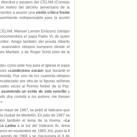
 directiva y equipos del CELAM (Consejo
con motivo del décimo aniversario de la
resentes a asumir una
visión crítica frente
erimiento indispensable para la acción
 CELAM, Manuel Larrain Errázuriz (obispo
 encomendara el papa Pablo VI, de quien
tini. Amigo también del jesuita Alberto
s avanzados obispos europeos desde el
es Maritain, y de Roger Schtz prior de la
ida»
como pide hoy para el Iglesia el papa
onces
«
catolicismo social
«
que durante el
gresista. Fue uno de los cuarenta obispos
encabezado por otra de la figuras señeras
uatro veces al Premio Nobel de la Paz.
asumiendo un estilo de vida sencillo
y
do doy comida a los pobres, me llaman
a»
.
en mayo de 1967, se pidió al Vaticano que
a ciudad de Medellín. En julio de 1967 se
probó también el tema de la misma:
«
La
ca Latina
a la luz del Vaticano II»
, tema
anos en noviembre de 1965. Así, pues la II
agosto de 1968 y se clausuraría el 6 de