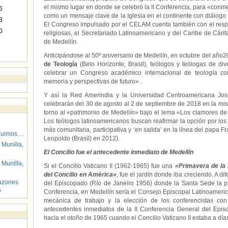
el mismo lugar en donde se celebró la II Conferencia, para «conm
6
como un mensaje clave de la Iglesia en el continente con diálogo 
3
El Congreso impulsado por el CELAM cuenta también con el resp
0
religiosas, el Secretariado Latinoamericano y del Caribe de Cári
de Medellín.
Anticipándose al 50º aniversario de Medellín, en octubre del año2
de Teología
(Belo Horizonte, Brasil), teólogos y teólogas de di
celebrar un Congreso académico internacional de teología con
memoria y perspectivas de futuro» .
Y así la Red Amerindia y la Universidad Centroamericana J
celebrarán del 30 de agosto al 2 de septiembre de 2018 en la mi
torno al «patrimonio de Medellín» bajo el lema «Los clamores de l
Los teólogos latinoamericanos buscan reafirmar la opción por lo
más comunitaria, participativa y ‘en salida’ en la línea del papa 
guimos…
Leopoldo (Brasil) en 2012).
 Munilla,
El Concilio fue el antecedente inmediato de Medellín
 Munilla,
Si el Concilio Vaticano II (1962-1965) fue una
«Primavera de la 
del Concilio en América»
, fue el jardín donde iba creciendo. A di
azones
del Episcopado (Río de Janeiro 1956) donde la Santa Sede la pre
o
Conferencia, en Medellín sería el Consejo Episcopal Latinoameric
mecánica de trabajo y la elección de los conferencistas co
antecedentes inmediatos de la II Conferencia General del Epi
hacia el otoño de 1965 cuando el Concilio Vaticano II estaba a día