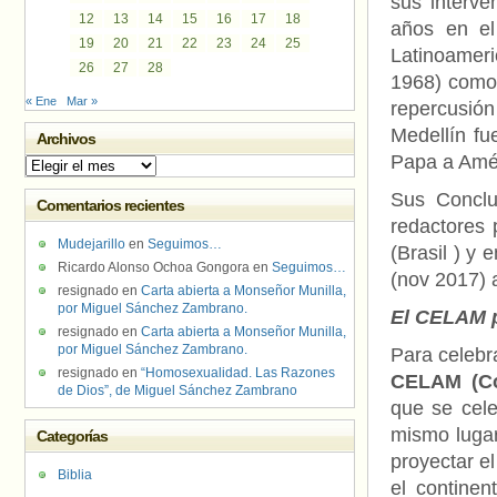
sus interv
12
13
14
15
16
17
18
años en el
19
20
21
22
23
24
25
Latinoamer
26
27
28
1968) com
« Ene
Mar »
repercusión
Medellín fu
Archivos
Papa a Amé
Archivos
Sus Conclu
Comentarios recientes
redactores 
Mudejarillo
en
Seguimos…
(Brasil ) y 
Ricardo Alonso Ochoa Gongora
en
Seguimos…
(nov 2017) 
resignado
en
Carta abierta a Monseñor Munilla,
por Miguel Sánchez Zambrano.
El CELAM p
resignado
en
Carta abierta a Monseñor Munilla,
por Miguel Sánchez Zambrano.
Para celebr
resignado
en
“Homosexualidad. Las Razones
CELAM (Co
de Dios”, de Miguel Sánchez Zambrano
que se cele
mismo lugar
Categorías
proyectar e
Biblia
el continen