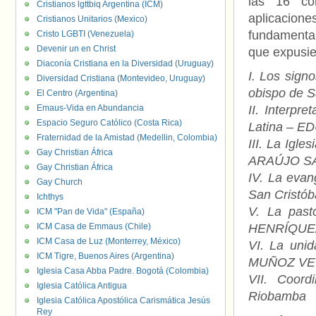
las 16 co
Cristianos lgttbiq Argentina (ICM)
aplicacio
Cristianos Unitarios (Mexico)
fundamenta
Cristo LGBTI (Venezuela)
Devenir un en Christ
que expusie
Diaconía Cristiana en la Diversidad (Uruguay)
I. Los sig
Diversidad Cristiana (Montevideo, Uruguay)
obispo de 
El Centro (Argentina)
Emaus-Vida en Abundancia
II. Interpr
Espacio Seguro Católico (Costa Rica)
Latina – E
Fraternidad de la Amistad (Medellin, Colombia)
III. La Igl
Gay Christian África
ARAÚJO SALE
Gay Christian África
IV. La eva
Gay Church
San Cristób
Ichthys
V. La past
ICM "Pan de Vida" (España)
ICM Casa de Emmaus (Chile)
HENRÍQUEZ,
ICM Casa de Luz (Monterrey, México)
VI. La unid
ICM Tigre, Buenos Aires (Argentina)
MUÑOZ VEGA
Iglesia Casa Abba Padre. Bogotá (Colombia)
VII. Coor
Iglesia Católica Antigua
Riobamba
Iglesia Católica Apostólica Carismática Jesús
Rey