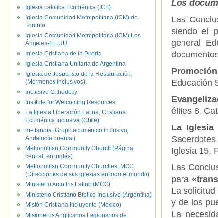
Los docume
Iglesia católica Ecuménica (ICE)
Iglesia Comunidad Metropolitana (ICM) de
Las Conclu
Toronto
siendo el 
Iglesia Comunidad Metropolitana (ICM) Los
general Ed
Ángeles-EE.UU.
documentos,
Iglesia Cristiana de la Puerta
Iglesia Cristiana Unitaria de Argentina
Promoció
Iglesia de Jesucristo de la Restauración.
Educación 5
(Mormones inclusivos).
Inclusive Orthodoxy
Evangelizac
Institute for Welcoming Resources
élites 8. Ca
La Iglesia Liberación Latina, Cristiana
Ecuménica Inclusiva (Chile)
La Iglesia
meTanoia (Grupo ecuménico inclusivo,
Sacerdotes 
Andalucía oriental)
Metropolitan Community Church (Página
Iglesia 15.
central, en inglés)
Las Conclus
Metropolitan Community Churches. MCC.
(Direcciones de sus iglesias en todo el mundo)
para
«trans
Ministerio Arco Iris Latino (MCC)
La solicitu
Ministerio Cristiano Bíblico Inclusivo (Argentina)
y de los pue
Misión Cristiana Incluyente (México)
La necesid
Misioneros Anglicanos Legionarios de