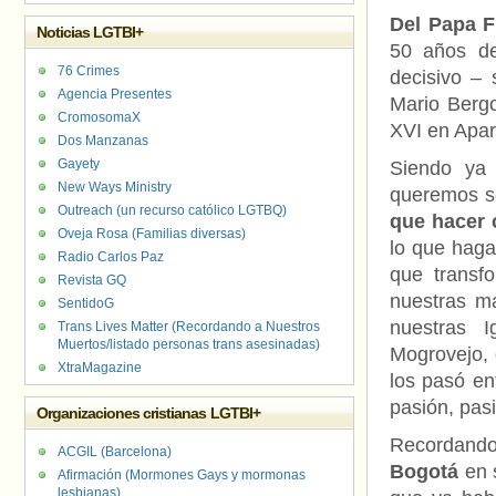
Del Papa F
Noticias LGTBI+
50 años de
76 Crimes
decisivo –
Agencia Presentes
Mario Bergo
CromosomaX
XVI en Apar
Dos Manzanas
Gayety
Siendo ya 
New Ways Ministry
queremos se
Outreach (un recurso católico LGTBQ)
que hacer 
Oveja Rosa (Familias diversas)
lo que haga
Radio Carlos Paz
que transfo
Revista GQ
nuestras m
SentidoG
nuestras I
Trans Lives Matter (Recordando a Nuestros
Muertos/listado personas trans asesinadas)
Mogrovejo, 
XtraMagazine
los pasó en
pasión, pas
Organizaciones cristianas LGTBI+
Recordand
ACGIL (Barcelona)
Bogotá
en s
Afirmación (Mormones Gays y mormonas
lesbianas)