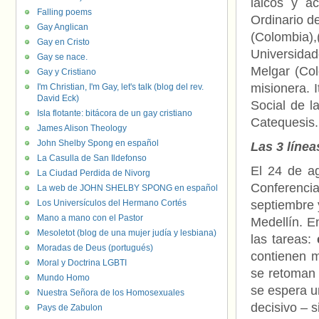
laicos y a
Falling poems
Ordinario d
Gay Anglican
(Colombia)
Gay en Cristo
Universidad
Gay se nace.
Melgar (Col
Gay y Cristiano
misionera. 
I'm Christian, I'm Gay, let's talk (blog del rev.
David Eck)
Social de l
Isla flotante: bitácora de un gay cristiano
Catequesis.
James Alison Theology
John Shelby Spong en español
Las 3 línea
La Casulla de San Ildefonso
El 24 de a
La Ciudad Perdida de Nivorg
Conferencia
La web de JOHN SHELBY SPONG en español
Los Universículos del Hermano Cortés
septiembre 
Mano a mano con el Pastor
Medellín. E
Mesoletot (blog de una mujer judía y lesbiana)
las tareas:
Moradas de Deus (portugués)
contienen m
Moral y Doctrina LGBTI
se retoman 
Mundo Homo
se espera u
Nuestra Señora de los Homosexuales
decisivo – 
Pays de Zabulon