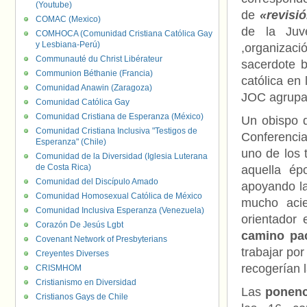
(Youtube)
de
«revisi
COMAC (Mexico)
de la Juv
COMHOCA (Comunidad Cristiana Católica Gay
y Lesbiana-Perú)
,organizaci
Communauté du Christ Libérateur
sacerdote b
Communion Béthanie (Francia)
católica en
Comunidad Anawin (Zaragoza)
JOC agrupa 
Comunidad Católica Gay
Comunidad Cristiana de Esperanza (México)
Un obispo q
Comunidad Cristiana Inclusiva "Testigos de
Conferencia
Esperanza" (Chile)
uno de los 
Comunidad de la Diversidad (Iglesia Luterana
de Costa Rica)
aquella épo
Comunidad del Discípulo Amado
apoyando las
Comunidad Homosexual Católica de México
mucho acie
Comunidad Inclusiva Esperanza (Venezuela)
orientador
Corazón De Jesús Lgbt
camino pac
Covenant Network of Presbyterians
trabajar por
Creyentes Diverses
recogerían 
CRISMHOM
Cristianismo en Diversidad
Las
ponenc
Cristianos Gays de Chile