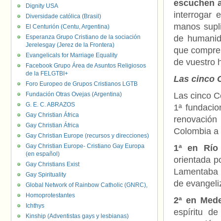
escuchen a
Dignity USA
interrogar
Diversidade católica (Brasil)
manos supli
El Centurión (Centu, Argentina)
Esperanza Grupo Cristiano de la sociación
de humanida
Jerelesgay (Jerez de la Frontera)
que compren
Evangelicals for Marriage Equality
de vuestro 
Facebook Grupo Área de Asuntos Religiosos
de la FELGTBI+
Las cinco 
Foro Europeo de Grupos Cristianos LGTB
Fundación Otras Ovejas (Argentina)
Las cinco Co
G. E. C. ABRAZOS
1ª fundacio
Gay Christian África
renovación 
Gay Christian África
Colombia a 
Gay Christian Europe (recursos y direcciones)
Gay Christian Europe- Cristiano Gay Europa
1ª en Río
(en español)
orientada p
Gay Christians Exist
Lamentaba l
Gay Spirituality
de evangeli
Global Network of Rainbow Catholic (GNRC),
Homoprotestantes
2ª en Mede
Ichthys
espíritu d
Kinship (Adventistas gays y lesbianas)