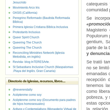
Jesucristo
catequesis 
Movimiento Arco Iris
comunidad p
OASIS (California)
Se incorpo
Peregrino Reformado (Bautista Reformada
Bíblica)
«promoció
Primera Iglesia Cristiana Bíblica Inclusiva
Magisterio
Protestants Inclusius
Populorum p
Queer Spirit Church
gentium, S
Queering The Church
parte de la 
Queering The Church
Reconciling Ministries Network (Iglesia
y denunciar
Metodista, en inglés)
Se trató t
Revista- blog InTERESArte.
St Sebastians Inclusive Church (Maspalomas
no se limitó
.Playa del Inglés. Gran Canaria)
emanadas de
recepción 
Directorio de Iglesias, recursos, libros....
tenemos la
@reverendally
como libera
Acéptenme como soy
pobreza, y 
Acéptenme como soy (Documento para padres
estas opcio
de hijos homosexuales)
la relación
Activos y Contemplativos (Monasterio Virtual de