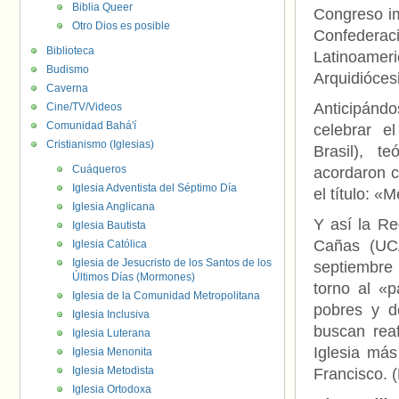
Biblia Queer
Congreso im
Otro Dios es posible
Confedera
Biblioteca
Latinoamer
Budismo
Arquidióces
Caverna
Anticipándo
Cine/TV/Videos
Comunidad Bahá'í
celebrar e
Cristianismo (Iglesias)
Brasil), t
Cuáqueros
acordaron c
Iglesia Adventista del Séptimo Día
el título: «
Iglesia Anglicana
Y así la R
Iglesia Bautista
Cañas (UCA
Iglesia Católica
Iglesia de Jesucristo de los Santos de los
septiembre 
Últimos Días (Mormones)
torno al «
Iglesia de la Comunidad Metropolitana
pobres y de
Iglesia Inclusiva
buscan rea
Iglesia Luterana
Iglesia más
Iglesia Menonita
Iglesia Metodista
Francisco. 
Iglesia Ortodoxa