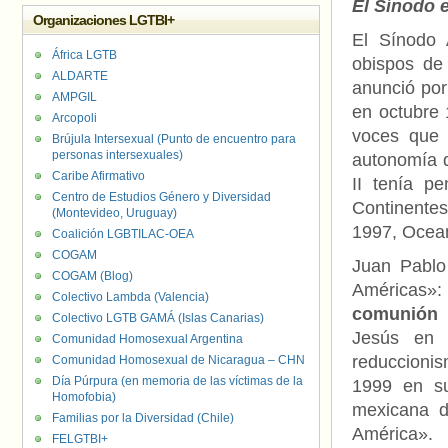
El Sínodo 
Organizaciones LGTBI+
El Sínodo 
África LGTB
obispos de
ALDARTE
anunció por
AMPGIL
en octubre
Arcopoli
voces que 
Brújula Intersexual (Punto de encuentro para
personas intersexuales)
autonomía 
Caribe Afirmativo
II tenía p
Centro de Estudios Género y Diversidad
Continentes
(Montevideo, Uruguay)
1997, Ocean
Coalición LGBTILAC-OEA
COGAM
Juan Pablo
COGAM (Blog)
Américas»
Colectivo Lambda (Valencia)
comunión 
Colectivo LGTB GAMÁ (Islas Canarias)
Jesús en l
Comunidad Homosexual Argentina
reduccioni
Comunidad Homosexual de Nicaragua – CHN
Día Púrpura (en memoria de las víctimas de la
1999 en su
Homofobia)
mexicana d
Familias por la Diversidad (Chile)
América».
FELGTBI+