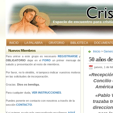
INICIO
LA PALABRA
ORATORIO
BIBLIOTECA
DOCUMENT
Nuevos Miembros
Inicio
>
Gener
Para unirse a este grupo es necesario
REGISTRARSE
y
50 años d
OBLIGATORIO
dejar en el
FORO
un primer mensaje de
saludo y presentación al resto de miembros.
jueves, 1 de f
Por favor, no lo olvidéis, ni tampoco indicar vuestros motivos
«Recepción
en las solicitudes de incorporación.
Concilio
Gracias.
Dios os bendiga.
Améric
Para cualquier duda,
VER INSTRUCCIONES
.
«Pablo 
trazaba t
Puedes ponerte en contacto con nosotros a través de la
sección
CONTACTO
.
direccio
Y si quieres ayuda más personalizada escríbenos
AQUÍ