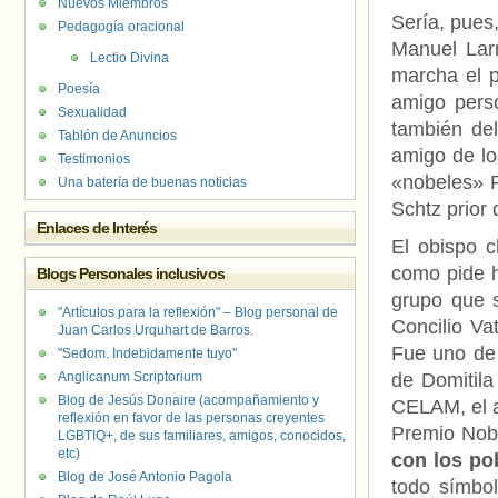
Nuevos Miembros
Sería, pues
Pedagogía oracional
Manuel Larr
Lectio Divina
marcha el p
Poesía
amigo pers
Sexualidad
también del
Tablón de Anuncios
amigo de lo
Testimonios
«nobeles» P
Una batería de buenas noticias
Schtz prior
Enlaces de Interés
El obispo c
como pide h
Blogs Personales inclusivos
grupo que 
"Artículos para la reflexión" – Blog personal de
Concilio Va
Juan Carlos Urquhart de Barros.
Fue uno de 
"Sedom. Indebidamente tuyo"
Anglicanum Scriptorium
de Domitila
Blog de Jesús Donaire (acompañamiento y
CELAM, el a
reflexión en favor de las personas creyentes
Premio Nobe
LGBTIQ+, de sus familiares, amigos, conocidos,
etc)
con los po
Blog de José Antonio Pagola
todo símbo