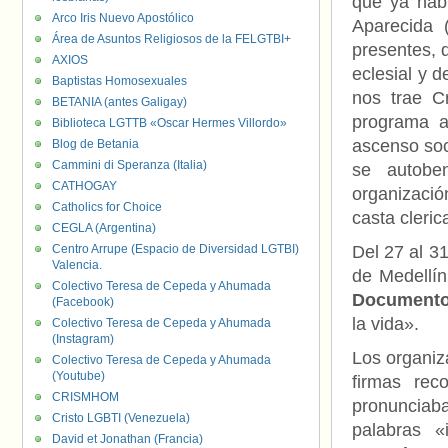
que ya habí
Arco Iris Nuevo Apostólico
Aparecida 
Área de Asuntos Religiosos de la FELGTBI+
presentes, 
AXIOS
eclesial y d
Baptistas Homosexuales
nos trae C
BETANIA (antes Galigay)
programa a
Biblioteca LGTTB «Oscar Hermes Villordo»
ascenso soc
Blog de Betania
Cammini di Speranza (Italia)
se autobe
CATHOGAY
organizació
Catholics for Choice
casta cleric
CEGLA (Argentina)
Centro Arrupe (Espacio de Diversidad LGTBI)
Del 27 al 3
Valencia.
de Medellí
Colectivo Teresa de Cepeda y Ahumada
Documento
(Facebook)
la vida».
Colectivo Teresa de Cepeda y Ahumada
(Instagram)
Los organiz
Colectivo Teresa de Cepeda y Ahumada
(Youtube)
firmas rec
CRISMHOM
pronunciaba
Cristo LGBTI (Venezuela)
palabras «
David et Jonathan (Francia)