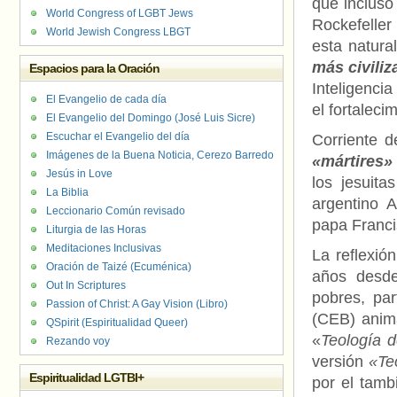
que incluso
World Congress of LGBT Jews
Rockefeller
World Jewish Congress LBGT
esta natura
más civili
Espacios para la Oración
Inteligenci
El Evangelio de cada día
el fortaleci
El Evangelio del Domingo (José Luis Sicre)
Escuchar el Evangelio del día
Corriente 
Imágenes de la Buena Noticia, Cerezo Barredo
«mártires»
Jesús in Love
los jesuita
La Biblia
argentino 
Leccionario Común revisado
papa Franci
Liturgia de las Horas
Meditaciones Inclusivas
La reflexió
Oración de Taizé (Ecuménica)
años desde
Out In Scriptures
pobres, pa
Passion of Christ: A Gay Vision (Libro)
(CEB) anima
QSpirit (Espiritualidad Queer)
«
Teología d
Rezando voy
versión
«Te
Espiritualidad LGTBI+
por el tamb