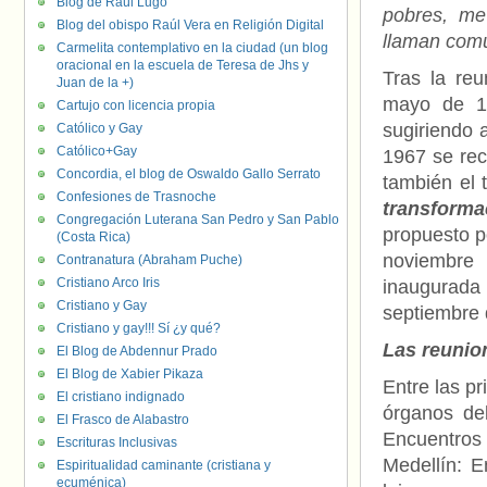
Blog de Raúl Lugo
pobres, me
Blog del obispo Raúl Vera en Religión Digital
llaman com
Carmelita contemplativo en la ciudad (un blog
oracional en la escuela de Teresa de Jhs y
Tras la re
Juan de la +)
mayo de 19
Cartujo con licencia propia
sugiriendo 
Católico y Gay
Católico+Gay
1967 se rec
Concordia, el blog de Oswaldo Gallo Serrato
también el
Confesiones de Trasnoche
transform
Congregación Luterana San Pedro y San Pablo
propuesto p
(Costa Rica)
noviembre 
Contranatura (Abraham Puche)
Cristiano Arco Iris
inaugurada 
Cristiano y Gay
septiembre 
Cristiano y gay!!! Sí ¿y qué?
Las reunion
El Blog de Abdennur Prado
El Blog de Xabier Pikaza
Entre las p
El cristiano indignado
órganos de
El Frasco de Alabastro
Encuentros 
Escrituras Inclusivas
Medellín: 
Espiritualidad caminante (cristiana y
ecuménica)