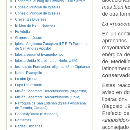
alocucione
Concordia, el blog de Oswaldo Gallo Serrato
más bien las
Consejo Mundial de Iglesias
de otra for
Consejo Mundial de Iglesias
Creyentes Diverses
La «reacció
El blog de Henri Nouwen
Fe Adulta
En un conti
Grupos de Jesús
aprobados 
Iglesia Anglicana Zaragoza (I.E.R.E) Parroquia
mayoritaria
de San Andres Apóstol
enérgica de
Iglesia según el Evangelio hoy
Iglesia Unida (Carolina del Norte, USA)
de Medellí
Instituto de Formación religiosa «San Cipriano»
latinoame
Kairos Evangelio
conservado
La otra Iglesia.
Estas reacc
Lupa Protestante
Misión Sacerdotal Tercermundista (Argentina)
aviso en do
Misión Sacerdotal Tercermundista (Chile)
liberación»
Parroquia de San Esteban (Iglesia Anglicana
(8agosto 19
de Toronto, Canadá)
Prefecto de
PodcastyRadio (Cristianos)
«inquisidor
Por tantas
Redes Cristianas
aconsejado 