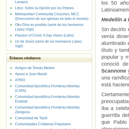
Lenaers
los 50 año
Libro: Sobre la Opción por los Pobres.
Latinoameri
Metropolitan Community Churches. MCC.
(Direcciones de sus iglesias en todo el mundo)
Medellín a 
Otro Dios es posible (serie de los hermanos
Sin decirlo
López Vigil)
Passion of Christ: A Gay Vision (Libro)
venía dicie
Un tal Jesús (serie de los hermanos López
alumbrado 
Vigil)
título y ta
popular y m
Enlaces cristianos
conoció de
Amigos de Tomás Merton
Scannone
Apoyo a Juan Masiá
una ramifica
ATRIO
está hacien
Comunidad Apostólica Fronteras Abiertas
(CAFA)
Ciertamente
Comunidad Apostólica Fronteras Abiertas
preocupaban
Euskadi
Comunidad Apostólica Fronteras Abiertas
Iba a celeb
Zaragoza
guerrilla d
Comunidad de Taizé
que Pablo 
Comunidades Cristianas Populares