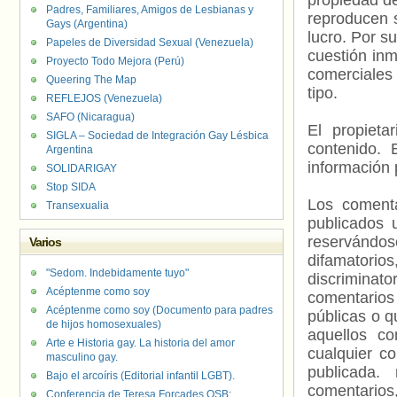
propiedad de
Padres, Familiares, Amigos de Lesbianas y
reproducen s
Gays (Argentina)
lucro. Por s
Papeles de Diversidad Sexual (Venezuela)
cuestión inm
Proyecto Todo Mejora (Perú)
comerciales 
Queering The Map
tipo.
REFLEJOS (Venezuela)
SAFO (Nicaragua)
El propieta
SIGLA – Sociedad de Integración Gay Lésbica
contenido. 
Argentina
información 
SOLIDARIGAY
Stop SIDA
Los comenta
Transexualia
publicados 
reservándos
Varios
difamatorio
"Sedom. Indebidamente tuyo"
discriminat
Acéptenme como soy
comentarios
Acéptenme como soy (Documento para padres
públicas o 
de hijos homosexuales)
aquellos c
Arte e Historia gay. La historia del amor
cualquier c
masculino gay.
publicada.
Bajo el arcoíris (Editorial infantil LGBT).
comentarios,
Conferencia de Teresa Forcades OSB: