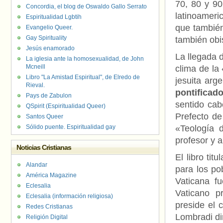
70, 80 y 90
Concordia, el blog de Oswaldo Gallo Serrato
latinoamer
Espiritualidad Lgbtih
que también
Evangelio Queer.
Gay Spirituality
también obi
Jesús enamorado
La llegada d
La iglesia ante la homosexualidad, de John
Mcneill
clima de la
Libro "La Amistad Espiritual", de Elredo de
jesuita arg
Rieval.
pontificad
Pays de Zabulon
sentido cab
QSpirit (Espiritualidad Queer)
Prefecto de
Santos Queer
Sólido puente. Espiritualidad gay
«Teología 
profesor y 
Noticias Cristianas
El libro tit
Alandar
para los pob
América Magazine
Vaticana f
Eclesalia
Vaticano p
Eclesalia (información religiosa)
preside el 
Redes Cristianas
Lombradi dir
Religión Digital