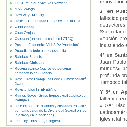
renovación c
LGBT Religious Archives Network
MAR Málaga
3ª en Pue
New Ways Ministry
fallecido pr
Noticias Comunidad Homosexual Católica
detractor
Other Sheep
Ssecretario
Otras Ovejas
«opción pre
Outreach (un recurso católico LGTBQ)
insistiendo 
Pastoral Ecuménica VIH-SIDA (Argentina)
Progetto su fede e omosessualità
4ª en San
Rainbow Baptists
Juan Pablo 
Rainbow Christians
mundos» pa
Reconaissance (padres de personas
homosexuales). Francia
profunda pr
Refo – Rete Evangelica Fede e Omosessualità
Tampoco fal
(Italia)
Revista- blog InTERESArte.
Y 5ª en Ap
Rumos Novos (Grupo homosexual católico de
fallecido e
Portugal)
» Ser Discí
Tal como eres (Cristianas y cristianos en Chile
por la inclusión de la Diversidad Sexual en las
Latinoaméri
iglesias y en la sociedad)
Iglesia lat
The Gay Christian (en inglés)