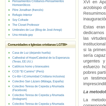
Pensamientos Cristianos-Pensamientos
XVI en Apa
Homoeróticos
arzobispo d
Père Jonathan (francés)
Resumimos a
Refugio Interior
inauguració
Soy Cofrade
The Closet Professor
Estas eran
Umbrales de Luz (Blog de José Arregi)
dedicarnos 
Una mirada gay
las virtude
institucion
Comunidades e Iglesias cristianas LGTBI+
si la prime
Casa de Luz (dejando huella)
sería capaz
Cathedral of Hope/Catedral de la Esperanza
urgentes y
(Texas, EE.UU.)
esfuerzo h
Católicos homo y bisexuales
CCEI "El Camino" (Perú)
pobres parti
Co-libr-í (Comunidad Cristiana inclusiva)
un testimo
Colectivo San Lázaro (Málaga, España)
imprescindib
Colectivo Teresa de Cepeda y Ahumada
(Facebook)
La metodol
Colectivo Teresa de Cepeda y Ahumada
(Instagram)
La metodo
Colectivo Teresa de Cepeda y Ahumada
correspond