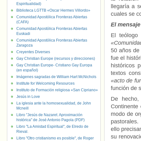
Espiritualidad)
llegaría a 
Biblioteca LGTTB «Oscar Hermes Villordo»
cuales se c
Comunidad Apostólica Fronteras Abiertas
(CAFA)
El mensaje 
Comunidad Apostólica Fronteras Abiertas
Euskadi
El teólogo
Comunidad Apostólica Fronteras Abiertas
«Comunida
Zaragoza
50 años de 
Creyentes Diverses
fue el histó
Gay Christian Europe (recursos y direcciones)
históricos 
Gay Christian Europe- Cristiano Gay Europa
(en español)
textos cons
Imágenes sagradas de William Hart McNichols
«acto de fu
Institute for Welcoming Resources
función de 
Instituto de Formación religiosa «San Cipriano»
Jesús in Love
De hecho, 
La iglesia ante la homosexualidad, de John
Continente 
Mcneill
modo de org
Libro "Jesús de Nazaret. Aproximación
histórica" de José Antonio Pagola (PDF)
pastorales
Libro "La Amistad Espiritual", de Elredo de
ello precis
Rieval.
su renovaci
Libro "Otro cristianismo es posible", de Roger