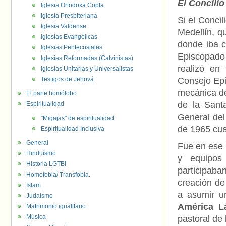
El Concilio
Iglesia Ortodoxa Copta
Iglesia Presbiteriana
Si el Conci
Iglesia Valdense
Medellín, q
Iglesias Evangélicas
donde iba c
Iglesias Pentecostales
Episcopado
Iglesias Reformadas (Calvinistas)
realizó en 
Iglesias Unitarias y Universalistas
Testigos de Jehová
Consejo Epi
mecánica de
El parte homófobo
de la Sant
Espiritualidad
General del
"Migajas" de espiritualidad
de 1965 cua
Espiritualidad Inclusiva
General
Fue en ese 
Hinduísmo
y equipos
Historia LGTBI
participaba
Homofobia/ Transfobia.
creación de
Islam
a asumir u
Judaísmo
América La
Matrimonio igualitario
Música
pastoral de 