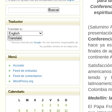
para la
Conferenc
Buscar:
espiritua
Traductor
(
Saturnino 
Translate to:
presentaci
Conferenci
* Servicio ofrecido por
Google
. No nos hacemos responsables de
hace ya es
los posibles errores en la traducción.
finales de a
continente 
Menú
Satisfacc
Acceder
Feed de entradas
americanos
Feed de comentarios
tenido y 
WordPress.org
latinoamer
Colombia mi
Calendario
Medellín: l
L
M
X
J
V
S
D
1
2
3
4
El Papa Fra
5
6
7
8
9
10
11