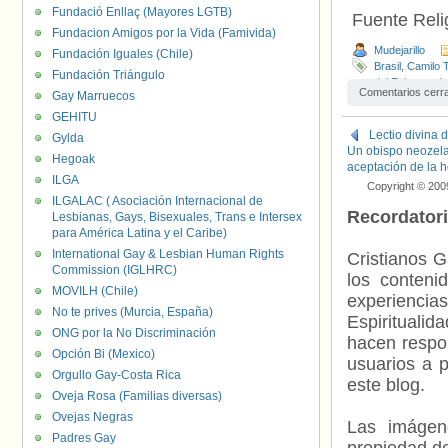
Fundació Enllaç (Mayores LGTB)
Fuente Relig
Fundacion Amigos por la Vida (Famivida)
Mudejarillo
Fundación Iguales (Chile)
Brasil
,
Camilo 
Fundación Triángulo
del Episcopado
Comentarios cerr
Gay Marruecos
Oscar Arnulfo
GEHITU
Lectio divina 
Gylda
Un obispo neozelan
Hegoak
aceptación de la 
ILGA
Copyright © 200
ILGALAC ( Asociación Internacional de
Recordator
Lesbianas, Gays, Bisexuales, Trans e Intersex
para América Latina y el Caribe)
International Gay & Lesbian Human Rights
Cristianos G
Commission (IGLHRC)
los contenid
MOVILH (Chile)
experienci
No te prives (Murcia, España)
Espiritualid
ONG por la No Discriminación
hacen respo
Opción Bi (Mexico)
usuarios a p
Orgullo Gay-Costa Rica
este blog.
Oveja Rosa (Familias diversas)
Ovejas Negras
Las imágene
Padres Gay