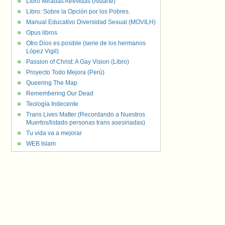
Libro Miradas Atrevidas (Aldarte)
Libro: Sobre la Opción por los Pobres.
Manual Educativo Diversidad Sexual (MOVILH)
Opus libros
Otro Dios es posible (serie de los hermanos
López Vigil)
Passion of Christ: A Gay Vision (Libro)
Proyecto Todo Mejora (Perú)
Queering The Map
Remembering Our Dead
Teología Indecente
Trans Lives Matter (Recordando a Nuestros
Muertos/listado personas trans asesinadas)
Tu vida va a mejorar
WEB Islam