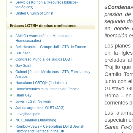
Servicios Koinonia (Recursos bíblicos-
«Condena» 
teológicos)
United Church of Christ
presión de
segundo doc
Enlaces LGTBI+ de otras confesiones
en donde e
liberación e
AMHO ( Asociación de Musulmanes
Homosexuales)
Los planes
Beit Haverim – Groupe Juif LGTB de France
en la Igle
BuHozen
prelados a
Congreso Mundial de Judíos LGBT
Gay Spirit
Trujillo qu
Guimel | Judíos Mexicanos LGTB, Familiares y
Camilo Tor
Amigos
junto con el
Hamakom LGBTQI+ (Judaísmo)
Gustavo Gu
Homosexuales musulmanes de Francia
Roma – en e
Islam Gay
Jewish LGBT Network
corrientes 
Judíos argentinos GLBT (JAG)
Las alarm
Lovejihadspain
especialme
NCI Emanuel (Judaísmo)
Santa Fe
«)
Rainbow Jews – Celebrating LGTB Jewish
History and Heritage in the UK