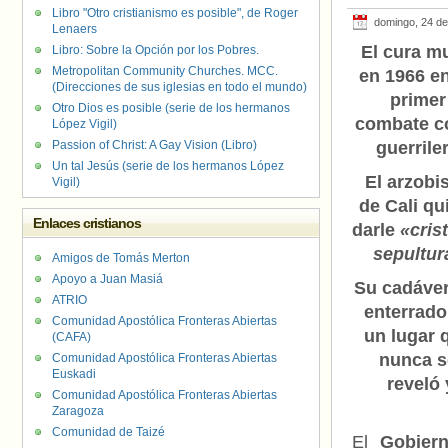
Libro "Otro cristianismo es posible", de Roger
domingo, 24 de
Lenaers
El cura m
Libro: Sobre la Opción por los Pobres.
Metropolitan Community Churches. MCC.
en 1966 e
(Direcciones de sus iglesias en todo el mundo)
primer
Otro Dios es posible (serie de los hermanos
combate 
López Vigil)
Passion of Christ: A Gay Vision (Libro)
guerrile
Un tal Jesús (serie de los hermanos López
El arzobi
Vigil)
de Cali qu
Enlaces cristianos
darle
«cris
sepultur
Amigos de Tomás Merton
Apoyo a Juan Masiá
Su cadáver
ATRIO
enterrado
Comunidad Apostólica Fronteras Abiertas
un lugar 
(CAFA)
nunca s
Comunidad Apostólica Fronteras Abiertas
Euskadi
reveló
Comunidad Apostólica Fronteras Abiertas
Zaragoza
Comunidad de Taizé
El
Gobiern