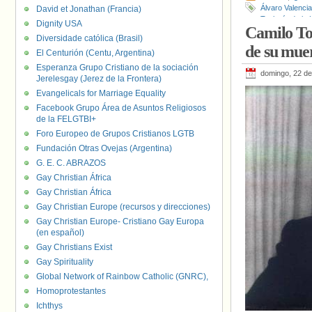
Álvaro Valencia
David et Jonathan (Francia)
Teología de la 
Dignity USA
Camilo Tor
Diversidade católica (Brasil)
de su muer
El Centurión (Centu, Argentina)
Esperanza Grupo Cristiano de la sociación
domingo, 22 d
Jerelesgay (Jerez de la Frontera)
Evangelicals for Marriage Equality
Facebook Grupo Área de Asuntos Religiosos
de la FELGTBI+
Foro Europeo de Grupos Cristianos LGTB
Fundación Otras Ovejas (Argentina)
G. E. C. ABRAZOS
Gay Christian África
Gay Christian África
Gay Christian Europe (recursos y direcciones)
Gay Christian Europe- Cristiano Gay Europa
(en español)
Gay Christians Exist
Gay Spirituality
Global Network of Rainbow Catholic (GNRC),
Homoprotestantes
Ichthys