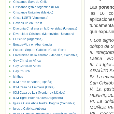
Cristianos Gays de Chile
Las
ponenc
Cristianos lgttbiq Argentina (ICM)
Cristianos Unitarios (Mexico)
las 16 co
Cristo LGBTI (Venezuela)
aplicacio
Devenir un en Christ
fundamenta
Diaconía Cristiana en la Diversidad (Uruguay)
que expusie
Diversidad Cristiana (Montevideo, Uruguay)
El Centro (Argentina)
I. Los sig
Emaus-Vida en Abundancia
obispo de 
Espacio Seguro Católico (Costa Rica)
II. Interpr
Fraternidad de la Amistad (Medellin, Colombia)
Latina – E
Gay Christian África
III. La Igl
Gay Christian África
ARAÚJO SALE
Gay Church
IV. La eva
Ichthys
ICM "Pan de Vida" (España)
San Cristób
ICM Casa de Emmaus (Chile)
V. La past
ICM Casa de Luz (Monterrey, México)
HENRÍQUEZ,
ICM Tigre, Buenos Aires (Argentina)
VI. La unid
Iglesia Casa Abba Padre. Bogotá (Colombia)
MUÑOZ VEGA
Iglesia Católica Antigua
VII. Coor