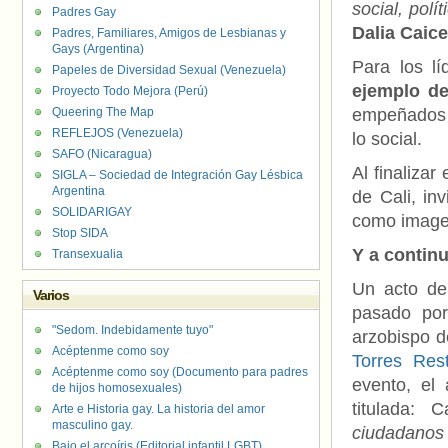
social, polí
Padres Gay
Dalia Caic
Padres, Familiares, Amigos de Lesbianas y
Gays (Argentina)
Para los l
Papeles de Diversidad Sexual (Venezuela)
ejemplo de
Proyecto Todo Mejora (Perú)
Queering The Map
empeñados to
REFLEJOS (Venezuela)
lo social.
SAFO (Nicaragua)
Al finaliza
SIGLA – Sociedad de Integración Gay Lésbica
Argentina
de Cali, in
SOLIDARIGAY
como imagen
Stop SIDA
Y a continu
Transexualia
Un acto de 
Varios
pasado por
"Sedom. Indebidamente tuyo"
arzobispo d
Acéptenme como soy
Torres Res
Acéptenme como soy (Documento para padres
evento, el 
de hijos homosexuales)
titulada: 
Arte e Historia gay. La historia del amor
masculino gay.
ciudadanos
Bajo el arcoíris (Editorial infantil LGBT).