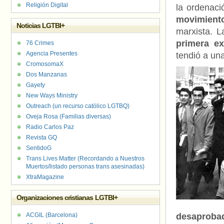
Religión Digital
la ordenaci
movimiento
Noticias LGTBI+
marxista. L
primera e
76 Crimes
Agencia Presentes
tendió a una
CromosomaX
Dos Manzanas
Gayety
New Ways Ministry
Outreach (un recurso católico LGTBQ)
Oveja Rosa (Familias diversas)
Radio Carlos Paz
Revista GQ
SentidoG
Trans Lives Matter (Recordando a Nuestros
Muertos/listado personas trans asesinadas)
XtraMagazine
Organizaciones cristianas LGTBI+
ACGIL (Barcelona)
desaproba