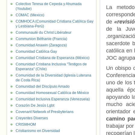
Colectivo Teresa de Cepeda y Ahumada
La metodo
(Youtube)
correspond
COMAC (Mexico)
de
«revisi
COMHOCA (Comunidad Cristiana Católica Gay
y Lesbiana-Perú)
de la Juv
Communauté du Christ Libérateur
,organizaci
Communion Béthanie (Francia)
sacerdote b
Comunidad Anawin (Zaragoza)
católica en
Comunidad Católica Gay
JOC agrupa 
Comunidad Cristiana de Esperanza (México)
Comunidad Cristiana Inclusiva "Testigos de
Un obispo q
Esperanza" (Chile)
Conferencia
Comunidad de la Diversidad (Iglesia Luterana
de Costa Rica)
uno de los 
Comunidad del Discípulo Amado
aquella épo
Comunidad Homosexual Católica de México
apoyando las
Comunidad Inclusiva Esperanza (Venezuela)
mucho acie
Corazón De Jesús Lgbt
orientador
Covenant Network of Presbyterians
camino pac
Creyentes Diverses
CRISMHOM
trabajar por
Cristianismo en Diversidad
recogerían 