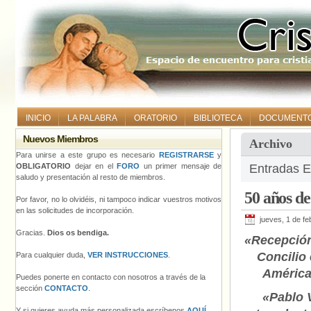
INICIO
LA PALABRA
ORATORIO
BIBLIOTECA
DOCUMENT
Nuevos Miembros
Archivo
Para unirse a este grupo es necesario
REGISTRARSE
y
OBLIGATORIO
dejar en el
FORO
un primer mensaje de
Entradas E
saludo y presentación al resto de miembros.
50 años d
Por favor, no lo olvidéis, ni tampoco indicar vuestros motivos
en las solicitudes de incorporación.
jueves, 1 de f
Gracias.
Dios os bendiga.
«Recepción
Concilio
Para cualquier duda,
VER INSTRUCCIONES
.
Améric
Puedes ponerte en contacto con nosotros a través de la
sección
CONTACTO
.
«Pablo 
Y si quieres ayuda más personalizada escríbenos
AQUÍ