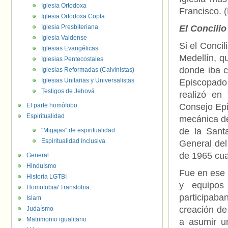
Iglesia Ortodoxa
Francisco. 
Iglesia Ortodoxa Copta
Iglesia Presbiteriana
El Concilio
Iglesia Valdense
Si el Conci
Iglesias Evangélicas
Medellín, q
Iglesias Pentecostales
donde iba c
Iglesias Reformadas (Calvinistas)
Iglesias Unitarias y Universalistas
Episcopado
Testigos de Jehová
realizó en 
El parte homófobo
Consejo Epi
Espiritualidad
mecánica de
de la Sant
"Migajas" de espiritualidad
Espiritualidad Inclusiva
General del
de 1965 cua
General
Hinduísmo
Fue en ese 
Historia LGTBI
y equipos
Homofobia/ Transfobia.
participaba
Islam
creación de
Judaísmo
Matrimonio igualitario
a asumir u