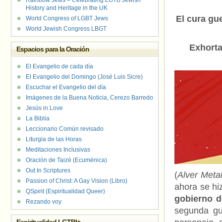
Rainbow Jews – Celebrating LGTB Jewish
History and Heritage in the UK
El cura gue
World Congress of LGBT Jews
World Jewish Congress LBGT
Exhorta
Espacios para la Oración
El Evangelio de cada día
El Evangelio del Domingo (José Luis Sicre)
Escuchar el Evangelio del día
Imágenes de la Buena Noticia, Cerezo Barredo
Jesús in Love
La Biblia
Leccionario Común revisado
Liturgia de las Horas
Meditaciones Inclusivas
Oración de Taizé (Ecuménica)
Out In Scriptures
(
Alver Metal
Passion of Christ: A Gay Vision (Libro)
ahora se hi
QSpirit (Espiritualidad Queer)
gobierno d
Rezando voy
segunda gu