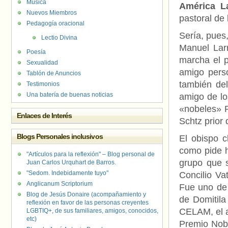
Música
América La
Nuevos Miembros
pastoral de 
Pedagogía oracional
Sería, pues
Lectio Divina
Manuel Larr
Poesía
marcha el p
Sexualidad
amigo pers
Tablón de Anuncios
también del
Testimonios
Una batería de buenas noticias
amigo de lo
«nobeles» P
Enlaces de Interés
Schtz prior
Blogs Personales inclusivos
El obispo c
como pide h
"Artículos para la reflexión" – Blog personal de
grupo que 
Juan Carlos Urquhart de Barros.
"Sedom. Indebidamente tuyo"
Concilio Va
Anglicanum Scriptorium
Fue uno de 
Blog de Jesús Donaire (acompañamiento y
de Domitila
reflexión en favor de las personas creyentes
CELAM, el a
LGBTIQ+, de sus familiares, amigos, conocidos,
etc)
Premio Nobe