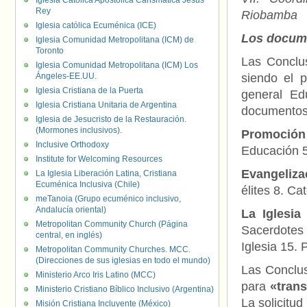
Iglesia Católica Apostólica Carismática Jesús
Rey
Riobamba
Iglesia católica Ecuménica (ICE)
Los docume
Iglesia Comunidad Metropolitana (ICM) de
Toronto
Las Conclu
Iglesia Comunidad Metropolitana (ICM) Los
Ángeles-EE.UU.
siendo el 
Iglesia Cristiana de la Puerta
general Ed
Iglesia Cristiana Unitaria de Argentina
documentos,
Iglesia de Jesucristo de la Restauración.
(Mormones inclusivos).
Promoció
Inclusive Orthodoxy
Educación 5
Institute for Welcoming Resources
Evangelizac
La Iglesia Liberación Latina, Cristiana
Ecuménica Inclusiva (Chile)
élites 8. Ca
meTanoia (Grupo ecuménico inclusivo,
Andalucía oriental)
La Iglesia
Metropolitan Community Church (Página
Sacerdotes 
central, en inglés)
Iglesia 15.
Metropolitan Community Churches. MCC.
(Direcciones de sus iglesias en todo el mundo)
Las Conclus
Ministerio Arco Iris Latino (MCC)
para
«trans
Ministerio Cristiano Bíblico Inclusivo (Argentina)
La solicitu
Misión Cristiana Incluyente (México)