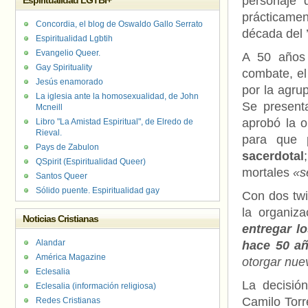
personaje 
Espiritualidad LGTBI+
prácticame
Concordia, el blog de Oswaldo Gallo Serrato
década del 
Espiritualidad Lgbtih
Evangelio Queer.
A 50 años 
Gay Spirituality
combate, el
Jesús enamorado
por la agru
La iglesia ante la homosexualidad, de John
Se presenta
Mcneill
aprobó la o
Libro "La Amistad Espiritual", de Elredo de
Rieval.
para que
Pays de Zabulon
sacerdotal
QSpirit (Espiritualidad Queer)
mortales
«s
Santos Queer
Sólido puente. Espiritualidad gay
Con dos twi
la organiza
Noticias Cristianas
entregar l
Alandar
hace 50 a
América Magazine
otorgar nue
Eclesalia
La decisió
Eclesalia (información religiosa)
Camilo Torr
Redes Cristianas