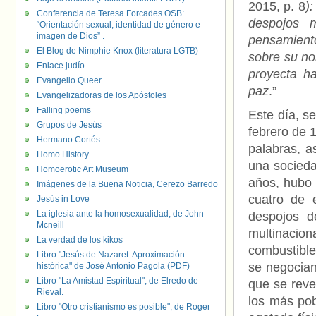
2015, p. 8
):
Conferencia de Teresa Forcades OSB:
despojos m
“Orientación sexual, identidad de género e
imagen de Dios” .
pensamiento
El Blog de Nimphie Knox (literatura LGTB)
sobre su no
Enlace judío
proyecta hac
Evangelio Queer.
paz
.”
Evangelizadoras de los Apóstoles
Falling poems
Este día, s
Grupos de Jesús
febrero de 
Hermano Cortés
palabras, a
Homo History
una socieda
Homoerotic Art Museum
años, hubo 
Imágenes de la Buena Noticia, Cerezo Barredo
cuatro de 
Jesús in Love
La iglesia ante la homosexualidad, de John
despojos d
Mcneill
multinacio
La verdad de los kikos
combustible
Libro "Jesús de Nazaret. Aproximación
se negocian
histórica" de José Antonio Pagola (PDF)
Libro "La Amistad Espiritual", de Elredo de
que se reve
Rieval.
los más pob
Libro "Otro cristianismo es posible", de Roger