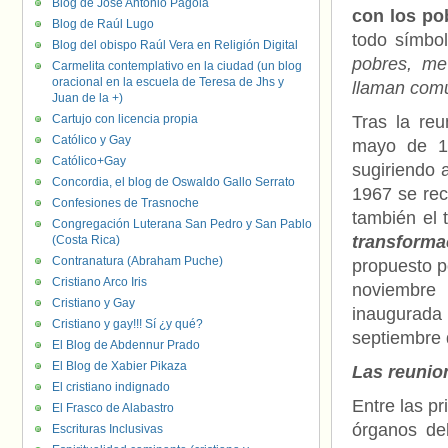
Blog de José Antonio Pagola
con los po
Blog de Raúl Lugo
todo símbo
Blog del obispo Raúl Vera en Religión Digital
pobres, me
Carmelita contemplativo en la ciudad (un blog
oracional en la escuela de Teresa de Jhs y
llaman com
Juan de la +)
Cartujo con licencia propia
Tras la re
Católico y Gay
mayo de 19
Católico+Gay
sugiriendo 
Concordia, el blog de Oswaldo Gallo Serrato
1967 se rec
Confesiones de Trasnoche
también el
Congregación Luterana San Pedro y San Pablo
transform
(Costa Rica)
Contranatura (Abraham Puche)
propuesto p
Cristiano Arco Iris
noviembre 
Cristiano y Gay
inaugurada 
Cristiano y gay!!! Sí ¿y qué?
septiembre 
El Blog de Abdennur Prado
El Blog de Xabier Pikaza
Las reunion
El cristiano indignado
Entre las p
El Frasco de Alabastro
órganos de
Escrituras Inclusivas