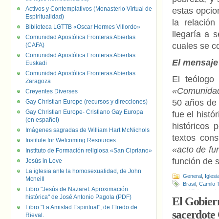
Activos y Contemplativos (Monasterio Virtual de
estas opcio
Espiritualidad)
la relación
Biblioteca LGTTB «Oscar Hermes Villordo»
llegaría a 
Comunidad Apostólica Fronteras Abiertas
cuales se c
(CAFA)
Comunidad Apostólica Fronteras Abiertas
El mensaje 
Euskadi
Comunidad Apostólica Fronteras Abiertas
El teólogo
Zaragoza
«Comunida
Creyentes Diverses
50 años de 
Gay Christian Europe (recursos y direcciones)
Gay Christian Europe- Cristiano Gay Europa
fue el histó
(en español)
históricos 
Imágenes sagradas de William Hart McNichols
textos cons
Institute for Welcoming Resources
«acto de fu
Instituto de Formación religiosa «San Cipriano»
función de 
Jesús in Love
La iglesia ante la homosexualidad, de John
General
,
Iglesi
Mcneill
Brasil
,
Camilo 
Libro "Jesús de Nazaret. Aproximación
del Episcopado
histórica" de José Antonio Pagola (PDF)
El Gobiern
Oscar Arnulfo
Libro "La Amistad Espiritual", de Elredo de
sacerdote
Rieval.