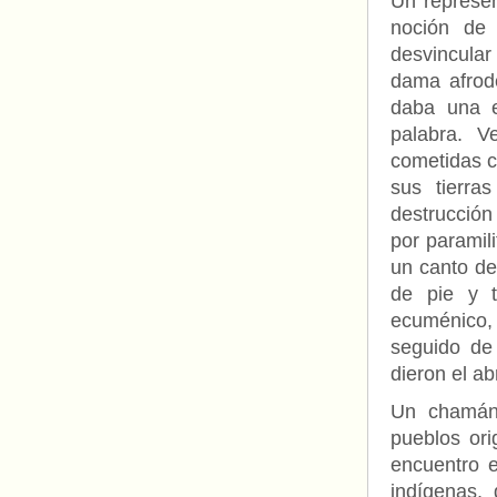
Un represen
noción d
desvincular
dama afrod
daba una e
palabra. Ve
cometidas c
sus tierra
destrucció
por paramili
un canto de
de pie y t
ecuménico,
seguido de
dieron el ab
Un chamán
pueblos ori
encuentro e
indígenas,