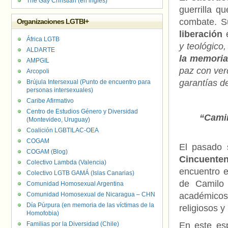
The Gay Christian (en inglés)
guerrilla 
combate. S
Organizaciones LGTBI+
liberación
e
África LGTB
y teológico
ALDARTE
la memoria 
AMPGIL
paz con verd
Arcopoli
garantías d
Brújula Intersexual (Punto de encuentro para
personas intersexuales)
Caribe Afirmativo
Centro de Estudios Género y Diversidad
“Camin
(Montevideo, Uruguay)
Coalición LGBTILAC-OEA
COGAM
El pasado 
COGAM (Blog)
Cincuente
Colectivo Lambda (Valencia)
encuentro es
Colectivo LGTB GAMÁ (Islas Canarias)
de Camilo 
Comunidad Homosexual Argentina
Comunidad Homosexual de Nicaragua – CHN
académicos
Día Púrpura (en memoria de las víctimas de la
religiosos 
Homofobia)
Familias por la Diversidad (Chile)
En este esp