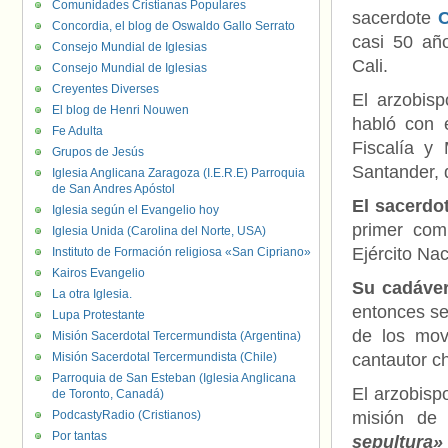
Comunidades Cristianas Populares
sacerdote
C
Concordia, el blog de Oswaldo Gallo Serrato
casi 50 año
Consejo Mundial de Iglesias
Cali.
Consejo Mundial de Iglesias
Creyentes Diverses
El arzobis
El blog de Henri Nouwen
habló con 
Fe Adulta
Fiscalía y
Grupos de Jesús
Santander, 
Iglesia Anglicana Zaragoza (I.E.R.E) Parroquia
de San Andres Apóstol
El sacerdo
Iglesia según el Evangelio hoy
primer com
Iglesia Unida (Carolina del Norte, USA)
Ejército Nac
Instituto de Formación religiosa «San Cipriano»
Kairos Evangelio
Su cadáver
La otra Iglesia.
entonces se
Lupa Protestante
de los mov
Misión Sacerdotal Tercermundista (Argentina)
Misión Sacerdotal Tercermundista (Chile)
cantautor ch
Parroquia de San Esteban (Iglesia Anglicana
El arzobisp
de Toronto, Canadá)
PodcastyRadio (Cristianos)
misión de
Por tantas
sepultura»