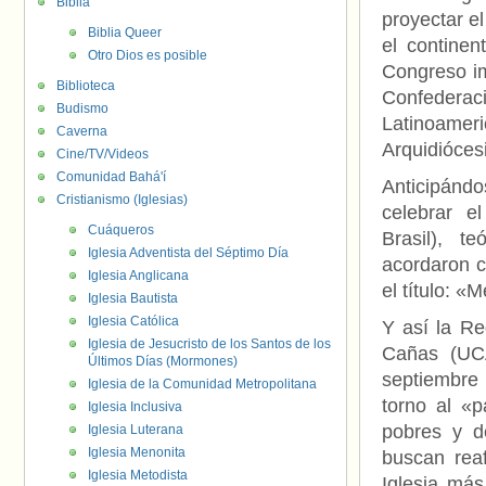
Biblia
proyectar e
Biblia Queer
el continen
Otro Dios es posible
Congreso im
Biblioteca
Confedera
Budismo
Latinoamer
Caverna
Arquidióces
Cine/TV/Videos
Comunidad Bahá'í
Anticipándo
Cristianismo (Iglesias)
celebrar e
Cuáqueros
Brasil), t
Iglesia Adventista del Séptimo Día
acordaron c
Iglesia Anglicana
el título: «
Iglesia Bautista
Iglesia Católica
Y así la R
Iglesia de Jesucristo de los Santos de los
Cañas (UCA
Últimos Días (Mormones)
septiembre 
Iglesia de la Comunidad Metropolitana
torno al «
Iglesia Inclusiva
pobres y de
Iglesia Luterana
Iglesia Menonita
buscan rea
Iglesia Metodista
Iglesia más