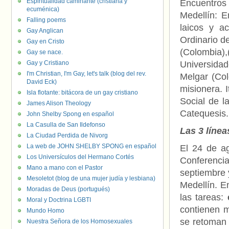
Espiritualidad caminante (cristiana y
Encuentros 
ecuménica)
Medellín: 
Falling poems
laicos y a
Gay Anglican
Ordinario d
Gay en Cristo
(Colombia)
Gay se nace.
Gay y Cristiano
Universidad
I'm Christian, I'm Gay, let's talk (blog del rev.
Melgar (Col
David Eck)
misionera. 
Isla flotante: bitácora de un gay cristiano
Social de l
James Alison Theology
Catequesis.
John Shelby Spong en español
La Casulla de San Ildefonso
Las 3 línea
La Ciudad Perdida de Nivorg
La web de JOHN SHELBY SPONG en español
El 24 de a
Los Universículos del Hermano Cortés
Conferencia
Mano a mano con el Pastor
septiembre 
Mesoletot (blog de una mujer judía y lesbiana)
Medellín. E
Moradas de Deus (portugués)
las tareas:
Moral y Doctrina LGBTI
contienen m
Mundo Homo
se retoman 
Nuestra Señora de los Homosexuales