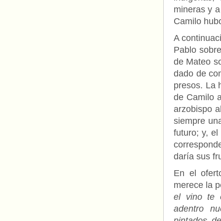
mineras y a
Camilo hubo
A continuac
Pablo sobre
de Mateo so
dado de com
presos. La 
de Camilo a
arzobispo a
siempre una
futuro; y, e
corresponde
daría sus fr
En el ofer
merece la p
el vino
te 
adentro nue
pintados de