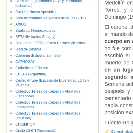
Afirmación (Mormones Gays y mormonas
Medellín e
lesbianas)
Torres, y 
Arco Iris Nuevo Apostólico
Domingo (19
Área de Asuntos Religiosos de la FELGTBI+
AXIOS
El coronel 
Baptistas Homosexuales
al mando de
BETANIA (antes Galigay)
cuerpo en 
Biblioteca LGTTB «Oscar Hermes Villordo»
no fue comu
Blog de Betania
escribió el 
Cammini di Speranza (Italia)
CATHOGAY
muerte de 
Catholics for Choice
en un luga
CEGLA (Argentina)
segundo 
Centro Arrupe (Espacio de Diversidad LGTBI)
Semana acl
Valencia.
después y 
Colectivo Teresa de Cepeda y Ahumada
(Facebook)
cementerio
Colectivo Teresa de Cepeda y Ahumada
había const
(Instagram)
posición ex
Colectivo Teresa de Cepeda y Ahumada
(Youtube)
Fuente Reli
CRISMHOM
Cristo LGBTI (Venezuela)
General
,
Iglesi