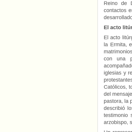
Reino de D
contactos e
desarrollado
El acto litú
El acto litú
la Ermita, e
matrimonios
con una p
acompañado
iglesias y r
protestantes
Católicos, t
del mensaje
pastora, la
describió l
testimonio
arzobispo, 