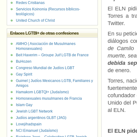
Redes Cristianas
El ELN pid
Servicios Koinonia (Recursos bíblicos-
teológicos)
Torres a t
United Church of Christ
Twitter.
Enlaces LGTBI+ de otras confesiones
En su petic
diálogos co
AMHO ( Asociación de Musulmanes
de Camilo 
Homosexuales)
muerte, se
Beit Haverim – Groupe Juif LGTB de France
BuHozen
debida sep
Congreso Mundial de Judíos LGBT
de enero.
Gay Spirit
Torres, nac
Guimel | Judíos Mexicanos LGTB, Familiares y
Amigos
fuertemente 
Hamakom LGBTQI+ (Judaísmo)
cofundador 
Homosexuales musulmanes de Francia
Unido del P
Islam Gay
al ELN.
Jewish LGBT Network
Judíos argentinos GLBT (JAG)
Lovejihadspain
El ELN pide
NCI Emanuel (Judaísmo)