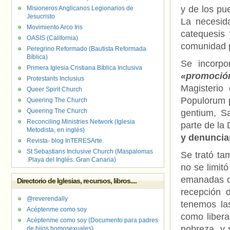
y de los pue
Misioneros Anglicanos Legionarios de
Jesucristo
La necesid
Movimiento Arco Iris
catequesis 
OASIS (California)
comunidad p
Peregrino Reformado (Bautista Reformada
Bíblica)
Se incorpo
Primera Iglesia Cristiana Bíblica Inclusiva
«promoció
Protestants Inclusius
Magisterio
Queer Spirit Church
Populorum p
Queering The Church
Queering The Church
gentium, S
Reconciling Ministries Network (Iglesia
parte de la 
Metodista, en inglés)
y denunciar
Revista- blog InTERESArte.
St Sebastians Inclusive Church (Maspalomas
Se trató t
.Playa del Inglés. Gran Canaria)
no se limitó
emanadas de
Directorio de Iglesias, recursos, libros....
recepción 
@reverendally
tenemos la
Acéptenme como soy
como libera
Acéptenme como soy (Documento para padres
pobreza, y 
de hijos homosexuales)