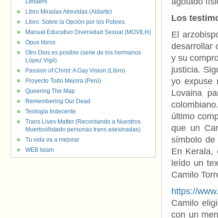
agotado fís
Lenaers
Libro Miradas Atrevidas (Aldarte)
Los testim
Libro: Sobre la Opción por los Pobres.
Manual Educativo Diversidad Sexual (MOVILH)
El arzobisp
Opus libros
desarrollar
Otro Dios es posible (serie de los hermanos
y su comprom
López Vigil)
justicia. Si
Passion of Christ: A Gay Vision (Libro)
yo expuse r
Proyecto Todo Mejora (Perú)
Queering The Map
Lovaina par
Remembering Our Dead
colombiano.
Teología Indecente
último comp
Trans Lives Matter (Recordando a Nuestros
que un Cam
Muertos/listado personas trans asesinadas)
símbolo de 
Tu vida va a mejorar
WEB Islam
En Kerala, 
leído un te
Camilo Torr
https://ww
Camilo elig
con un mens