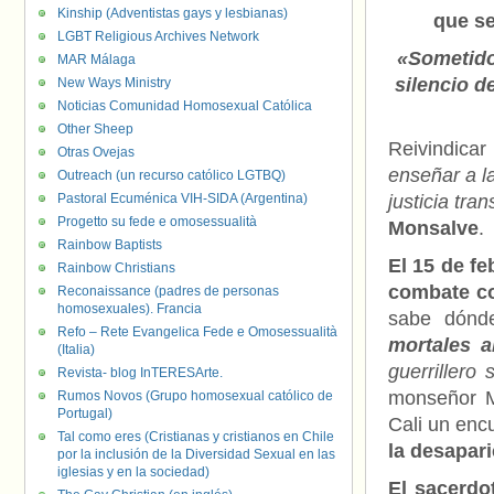
Kinship (Adventistas gays y lesbianas)
que se
LGBT Religious Archives Network
«Sometido 
MAR Málaga
silencio d
New Ways Ministry
Noticias Comunidad Homosexual Católica
Other Sheep
Reivindica
Otras Ovejas
enseñar a la
Outreach (un recurso católico LGTBQ)
Pastoral Ecuménica VIH-SIDA (Argentina)
justicia tran
Progetto su fede e omosessualità
Monsalve
.
Rainbow Baptists
El 15 de fe
Rainbow Christians
combate co
Reconaissance (padres de personas
homosexuales). Francia
sabe dónd
Refo – Rete Evangelica Fede e Omosessualità
mortales a
(Italia)
guerriller
Revista- blog InTERESArte.
monseñor M
Rumos Novos (Grupo homosexual católico de
Portugal)
Cali un enc
Tal como eres (Cristianas y cristianos en Chile
la desapar
por la inclusión de la Diversidad Sexual en las
iglesias y en la sociedad)
El sacerdo