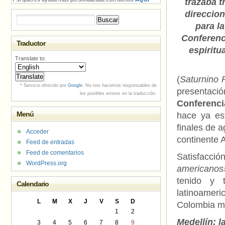
trazaba t
direccio
Buscar:
para la
Conferenc
Traductor
espiritua
Translate to:
(
Saturnino 
* Servicio ofrecido por
Google
. No nos hacemos responsables de
presentaci
los posibles errores en la traducción.
Conferenci
Menú
hace ya es
finales de a
Acceder
continente 
Feed de entradas
Feed de comentarios
Satisfacc
WordPress.org
americanos
tenido y 
Calendario
latinoamer
L
M
X
J
V
S
D
Colombia mi
1
2
Medellín: l
3
4
5
6
7
8
9