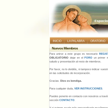
INICIO
LA PALABRA
ORATORIO
Nuevos Miembros
Para unirse a este grupo es necesario
REGIS
OBLIGATORIO
dejar en el
FORO
un primer m
saludo y presentación al resto de miembros.
Por favor, no lo olvidéis, ni tampoco indicar vues
en las solicitudes de incorporación.
Gracias.
Dios os bendiga.
Para cualquier duda,
VER INSTRUCCIONES
.
Puedes ponerte en contacto con nosotros a través
sección
CONTACTO
.
Y si quieres ayuda más personalizada escríbeno