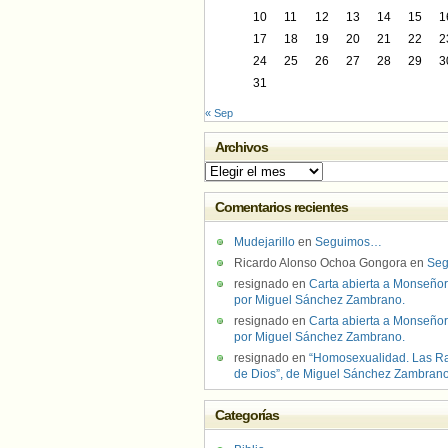
10
11
12
13
14
15
1
17
18
19
20
21
22
2
24
25
26
27
28
29
3
31
« Sep
Archivos
Archivos
Comentarios recientes
Mudejarillo
en
Seguimos…
Ricardo Alonso Ochoa Gongora
en
Se
resignado
en
Carta abierta a Monseñor
por Miguel Sánchez Zambrano.
resignado
en
Carta abierta a Monseñor
por Miguel Sánchez Zambrano.
resignado
en
“Homosexualidad. Las R
de Dios”, de Miguel Sánchez Zambran
Categorías