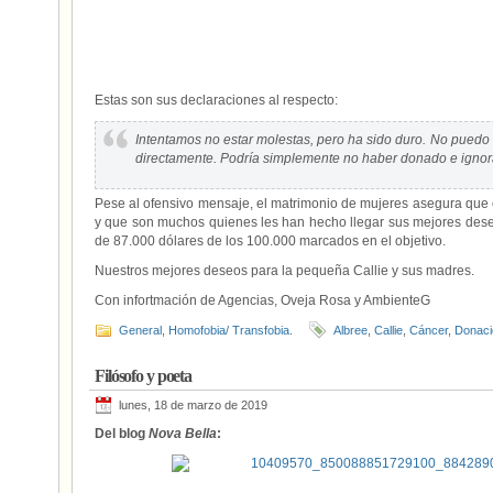
Estas son sus declaraciones al respecto:
Intentamos no estar molestas, pero ha sido duro. No puedo 
directamente. Podría simplemente no haber donado e ignora
Pese al ofensivo mensaje, el matrimonio de mujeres asegura que 
y que son muchos quienes les han hecho llegar sus mejores des
de 87.000 dólares de los 100.000 marcados en el objetivo.
Nuestros mejores deseos para la pequeña Callie y sus madres.
Con infortmación de Agencias, Oveja Rosa y AmbienteG
General
,
Homofobia/ Transfobia.
Albree
,
Callie
,
Cáncer
,
Donaci
Filósofo y poeta
lunes, 18 de marzo de 2019
Del blog
Nova Bella
: