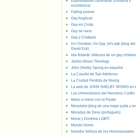
Espiritualidad caminante (cristiana y
ecuménica)
Falling poems
Gay Anglican
Gay en Cristo
Gay se nace.
Gay y Cristiano
I'm Christian, I'm Gay, let's talk (blog del
David Eck)
Isla flotante: bitácora de un gay cristian
James Alison Theology
John Shelby Spong en español
La Casulla de San Ildefonso
La Ciudad Perdida de Nivorg
La web de JOHN SHELBY SPONG en e
Los Universículos del Hermano Cortés
Mano a mano con el Pastor
Mesoletot (blog de una mujer judía y le
Moradas de Deus (portugués)
Moral y Doctrina LGBTI
Mundo Homo
Nuestra Señora de los Homosexuales