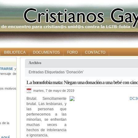
BIBLIOTECA
DOCUMENTOS
FORO
CONTACTO
Archivo
TRARSE
y
Entradas Etiquetadas ‘Donación’
ensaje de
La homofobia mata: Niegan una donación a una bebé con cánce
tros motivos
martes, 7 de mayo de 2019
Brutal. Sencillamente
brutal. Las lesbianas, y
las personas que
pertenecemos a las
minorías, se enfrentan
 de la
muchas veces a
hechos de intolerancia
e ignorancia.
s
AQUÍ