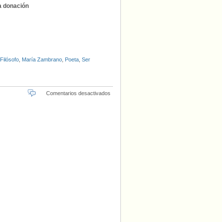
a donación
Filósofo
,
María Zambrano
,
Poeta
,
Ser
en
Comentarios desactivados
La
donación