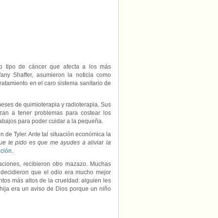
con
cáncer
porque
tiene
madres
lesbianas
ivo tipo de cáncer que afecta a los más
ny Shaffer, asumieron la noticia como
ratamiento en el caro sistema sanitario de
meses de quimioterapia y radioterapia. Sus
zan a tener problemas para costear los
trabajos para poder cuidar a la pequeña.
n de Tyler. Ante tal situación económica la
ue te pido es que me ayudes a aliviar la
ición
.
ciones, recibieron otro mazazo. Muchas
 decidieron que el odio era mucho mejor
untos más altos de la crueldad: alguien les
hija era un aviso de Dios porque un niño