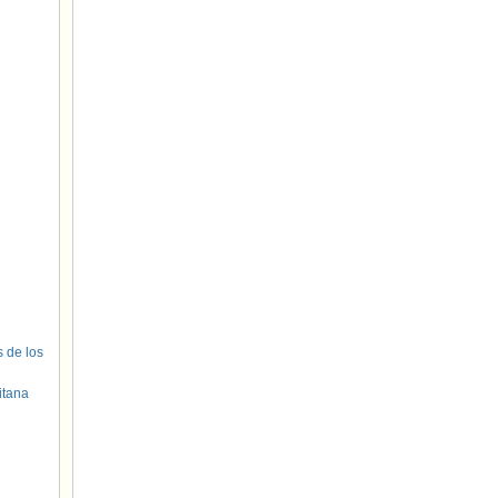
s de los
itana