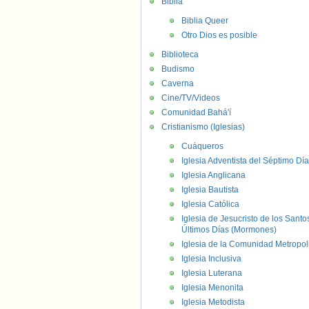
Biblia
Biblia Queer
Otro Dios es posible
Biblioteca
Budismo
Caverna
Cine/TV/Videos
Comunidad Bahá'í
Cristianismo (Iglesias)
Cuáqueros
Iglesia Adventista del Séptimo Día
Iglesia Anglicana
Iglesia Bautista
Iglesia Católica
Iglesia de Jesucristo de los Santo
Últimos Días (Mormones)
Iglesia de la Comunidad Metropol
Iglesia Inclusiva
Iglesia Luterana
Iglesia Menonita
Iglesia Metodista