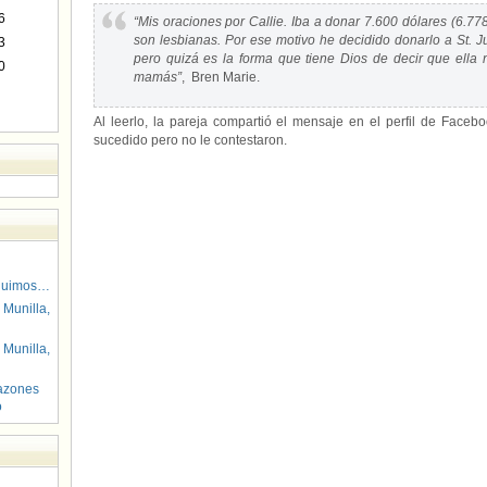
6
“Mis oraciones por Callie. Iba a donar 7.600 dólares (6.7
son lesbianas. Por ese motivo he decidido donarlo a St. Ju
3
pero quizá es la forma que tiene Dios de decir que ell
0
mamás”
, Bren Marie.
Al leerlo, la pareja compartió el mensaje en el perfil de Face
sucedido pero no le contestaron.
guimos…
 Munilla,
 Munilla,
azones
o