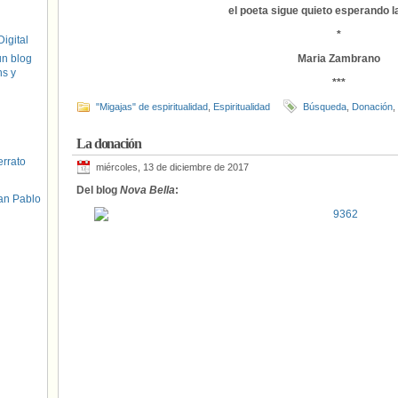
el poeta sigue quieto esperando l
*
igital
un blog
Maria Zambrano
hs y
***
"Migajas" de espiritualidad
,
Espiritualidad
Búsqueda
,
Donación
,
La donación
errato
miércoles, 13 de diciembre de 2017
Del blog
Nova Bella
:
an Pablo