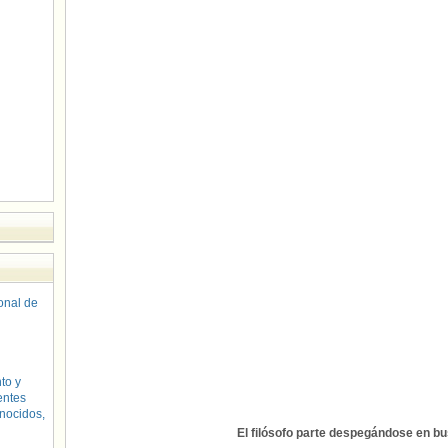
sonal de
to y
entes
nocidos,
El filósofo parte despegándose en bu