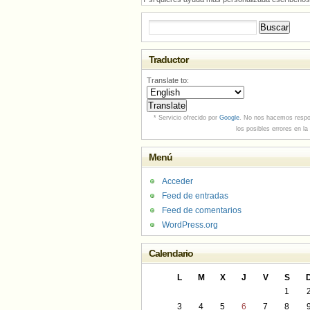
Buscar:
Traductor
Translate to:
* Servicio ofrecido por
Google
. No nos hacemos respo
los posibles errores en la
Menú
Acceder
Feed de entradas
Feed de comentarios
WordPress.org
Calendario
L
M
X
J
V
S
1
3
4
5
6
7
8