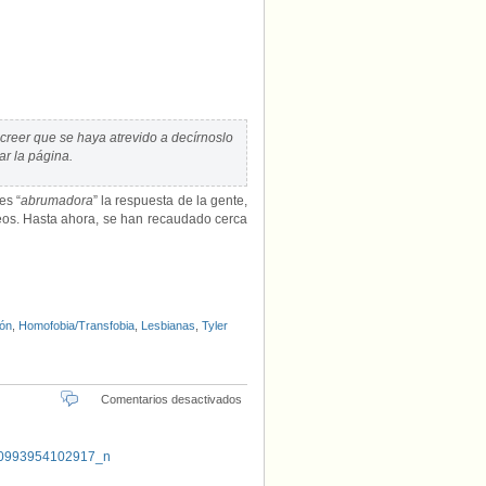
creer que se haya atrevido a decírnoslo
r la página.
es “
abrumadora
” la respuesta de la gente,
eos. Hasta ahora, se han recaudado cerca
ón
,
Homofobia/Transfobia
,
Lesbianas
,
Tyler
en
Comentarios desactivados
Filósofo
y
poeta