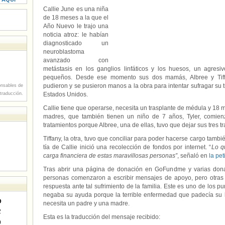
Callie June es una niña
de 18 meses a la que el
Año Nuevo le trajo una
noticia atroz: le habían
diagnosticado un
neuroblastoma
avanzado con
metástasis en los ganglios linfáticos y los huesos, un agres
pequeños. Desde ese momento sus dos mamás, Albree y Tiffa
pudieron y se pusieron manos a la obra para intentar sufragar su t
nsables de
 traducción.
Estados Unidos.
Callie tiene que operarse, necesita un trasplante de médula y 18 
madres, que también tienen un niño de 7 años, Tyler, comien
tratamientos porque Albree, una de ellas, tuvo que dejar sus tres 
Tiffany, la otra, tuvo que conciliar para poder hacerse cargo tambié
tía de Callie inició una recolección de fondos por internet. “
Lo q
carga financiera de estas maravillosas personas”
, señaló en
la pet
Tras abrir una página de donación en GoFundme y varias dona
personas comenzaron a escribir mensajes de apoyo, pero otras
respuesta ante tal sufrimiento de la familia. Este es uno de los p
negaba su ayuda porque la terrible enfermedad que padecía su 
D
necesita un padre y una madre.
2
Esta es la traducción del mensaje recibido:
9