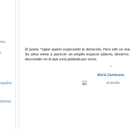
 rev.
El poeta “sigue quieto esperando la donación. Para ello se man
o
Su alma viene a parecer un amplio espacio abierto, desiert
descender en lo que está poblado por otras.
*
María Zambrano
spañol
sbiana)