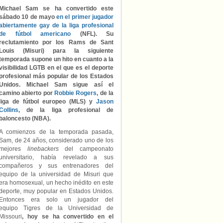
primer
Michael Sam se ha convertido este
jugador
sábado 10 de mayo
en el primer jugador
gay
abiertamente gay de la liga profesional
(reconocido)
de fútbol americano
(NFL). Su
en
reclutamiento por los Rams de Sant
la
Louis (Misuri) para la siguiente
Liga
temporada supone un hito en cuanto a la
de
visibilidad LGTB en el que es el deporte
Fútbol
profesional más popular de los Estados
Americano
Unidos. Michael Sam sigue así el
camino abierto por
Robbie Rogers
, de la
liga de fútbol europeo (MLS) y
Jason
Collins
, de la liga profesional de
baloncesto (NBA).
A comienzos de la temporada pasada,
Sam, de 24 años, considerado uno de los
mejores
linebackers
del campeonato
universitario, había revelado a sus
compañeros y sus entrenadores del
equipo de la universidad de Misuri que
era homosexual, un hecho inédito en este
deporte, muy popular en Estados Unidos.
Entonces era solo un jugador del
equipo Tigres de la Universidad de
Missouri
, hoy se ha convertido en el