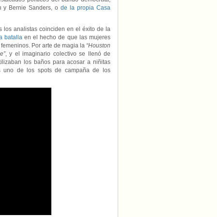
on y Bernie Sanders, o
de la propia Casa
os analistas coinciden en el éxito de la
a batalla
en el hecho de que las mujeres
s femeninos. Por arte de magia la
“Houston
e”
, y el imaginario colectivo se llenó de
ilizaban los baños para acosar a niñitas
os uno de los spots de campaña de los