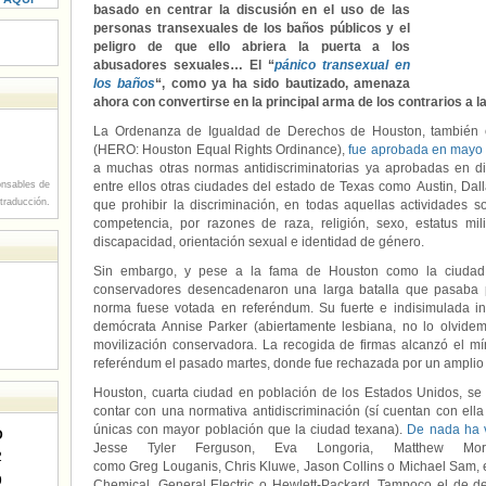
basado en centrar la discusión en el uso de las
personas transexuales de los baños públicos y el
peligro de que ello abriera la puerta a los
abusadores sexuales… El “
pánico transexual en
los baños
“, como ya ha sido bautizado, amenaza
ahora con convertirse en la principal arma de los contrarios a l
La Ordenanza de Igualdad de Derechos de Houston, también c
(HERO: Houston Equal Rights Ordinance),
fue aprobada en mayo
a muchas otras normas antidiscriminatorias ya aprobadas en di
nsables de
entre ellos otras ciudades del estado de Texas como Austin, Dall
 traducción.
que prohibir la discriminación, en todas aquellas actividades 
competencia, por razones de raza, religión, sexo, estatus milit
discapacidad, orientación sexual e identidad de género.
Sin embargo, y pese a la fama de Houston como la ciudad 
conservadores desencadenaron una larga batalla que pasaba 
norma fuese votada en referéndum. Su fuerte e indisimulada in
demócrata Annise Parker (abiertamente lesbiana, no lo olvide
movilización conservadora. La recogida de firmas alcanzó el m
referéndum el pasado martes, donde fue rechazada por un amplio
Houston, cuarta ciudad en población de los Estados Unidos, se 
contar con una normativa antidiscriminación (sí cuentan con ell
únicas con mayor población que la ciudad texana).
De nada ha v
D
Jesse Tyler Ferguson, Eva Longoria, Matthew Mor
2
como Greg Louganis, Chris Kluwe, Jason Collins o Michael Sam,
9
Chemical, General Electric o Hewlett-Packard. Tampoco el de d