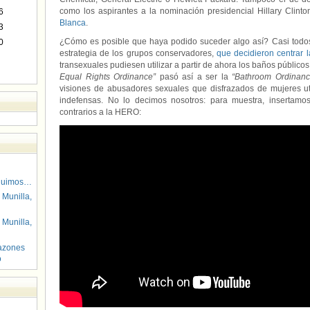
como los aspirantes a la nominación presidencial Hillary Clint
6
Blanca
.
3
¿Cómo es posible que haya podido suceder algo así? Casi todos l
0
estrategia de los grupos conservadores,
que decidieron centrar l
transexuales pudiesen utilizar a partir de ahora los baños público
Equal Rights Ordinance”
pasó así a ser la
“Bathroom Ordinanc
visiones de abusadores sexuales que disfrazados de mujeres ut
indefensas. No lo decimos nosotros: para muestra, insertam
contrarios a la HERO:
guimos…
 Munilla,
 Munilla,
azones
o