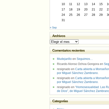
10
11
12
13
14
15
1
17
18
19
20
21
22
2
24
25
26
27
28
29
3
31
« Sep
Archivos
Archivos
Comentarios recientes
Mudejarillo
en
Seguimos…
Ricardo Alonso Ochoa Gongora
en
Se
resignado
en
Carta abierta a Monseñor
por Miguel Sánchez Zambrano.
resignado
en
Carta abierta a Monseñor
por Miguel Sánchez Zambrano.
resignado
en
“Homosexualidad. Las R
de Dios”, de Miguel Sánchez Zambran
Categorías