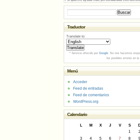
Buscar:
Traductor
Translate to:
* Servicio ofrecido por
Google
. No nos hacemos respo
los posibles errores en la
Menú
Acceder
Feed de entradas
Feed de comentarios
WordPress.org
Calendario
L
M
X
J
V
S
1
3
4
5
6
7
8