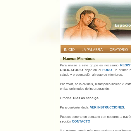
INICIO
LA PALABRA
ORATORIO
Nuevos Miembros
Para unirse a este grupo es necesario
REGIS
OBLIGATORIO
dejar en el
FORO
un primer m
saludo y presentación al resto de miembros.
Por favor, no lo olvidéis, ni tampoco indicar vues
en las solicitudes de incorporación.
Gracias.
Dios os bendiga.
Para cualquier duda,
VER INSTRUCCIONES
.
Puedes ponerte en contacto con nosotros a través
sección
CONTACTO
.
Y si quieres ayuda más personalizada escríbeno