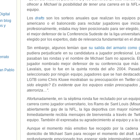
ofrecer a Michael la posibilidad de tener una carrera en la NFL
equipo.
igital
Los
drafts
son los sorteos anuales que realizan los equipos pr
un blog
americano o el baloncesto para reclutar jugadores que inicia
hs y
profesionalmente, estaba muy bien posicionado para ser elegido,
el mejor defensor de la Conferencia Sudeste de la liga universitar
elegido por los expertos, dato de relevancia fundamental en el
draf
Sin embargo, algunos temían que
su salida del armario como
pudiera perjudicarle en su candidatura a jugador profesional. L
errato
pasaban las rondas y el nombre de Michael Sam no aparecía. El
jugador nombrado mejor defensor de su conferencia que más 
Lavalais, que lo fue en la quinta ronda del año 2004. Pasad
an Pablo
seleccionado por ningún equipo, jugadores que se han destacado 
LGTB como Chris Kluwe mostraban su preocupación en Twitter 
sido elegido? Es evidente que los equipos están preocupados 
aterroriza…”.
Afortunadamente, en la séptima ronda fue reclutado por un equip
carrera como jugador universitario, los Rams de Sant Louis (Misuri
abiertamente gay de la NFL, la liga deportiva con mayor núme
Inmediatamente recibía mensajes de bienvenida a través de Twi
equipo. También él expresaba su agradecimiento al equipo y a la 
Aunque el momento más emotivo fue recogido por la cadena 
domicilio de Michael Sam para recoger el momento del
draft
. L
profundamente emocionado tras esperar siete interminables ronda