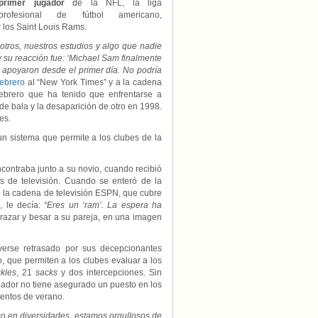
primer jugador
de la NFL, la liga
profesional de fútbol americano,
r los Saint Louis Rams.
tros, nuestros estudios y algo que nadie
y su reacción fue: ‘Michael Sam finalmente
e apoyaron desde el primer día. No podría
febrero
al “New York Times” y a la cadena
febrero que ha tenido que enfrentarse a
e bala y la desaparición de otro en 1998.
es.
n sistema que permite a los clubes de la
contraba junto a su novio, cuando recibió
as de televisión. Cuando se enteró de la
de la cadena de televisión ESPN, que cubre
, le decía:
“Eres un ‘ram’. La espera ha
abrazar y besar a su pareja, en una imagen
rse retrasado por sus decepcionantes
, que permiten a los clubes evaluar a los
ckles
, 21
sacks
y dos intercepciones. Sin
ugador no tiene asegurado un puesto en los
ientos de verano.
co en diversidades, estamos orgullosos de