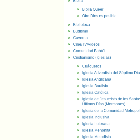
Biblia
Biblia Queer
Otro Dios es posible
Biblioteca
Budismo
Caverna
Cine/TV/Videos
Comunidad Bahá'í
Cristianismo (Iglesias)
Cuáqueros
Iglesia Adventista del Séptimo Día
Iglesia Anglicana
Iglesia Bautista
Iglesia Católica
Iglesia de Jesucristo de los Santo
Últimos Días (Mormones)
Iglesia de la Comunidad Metropol
Iglesia Inclusiva
Iglesia Luterana
Iglesia Menonita
Iglesia Metodista