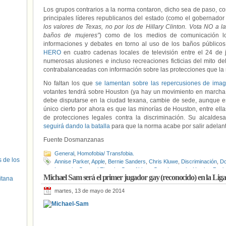
Los grupos contrarios a la norma contaron, dicho sea de paso, con
principales líderes republicanos del estado (como el gobernador
los valores de Texas, no por los de Hillary Clinton. Vota NO a 
baños de mujeres”
) como de los medios de comunicación lo
informaciones y debates en torno al uso de los baños público
HERO
en cuatro cadenas locales de televisión entre el 24 de 
numerosas alusiones e incluso recreaciones ficticias del mito de
contrabalanceadas con información sobre las protecciones que l
No faltan los que
se lamentan sobre las repercusiones de ima
votantes tendrá sobre Houston (ya hay un movimiento en marcha
debe disputarse en la ciudad texana, cambie de sede, aunque e
único cierto por ahora es que las minorías de Houston, entre ell
de protecciones legales contra la discriminación. Su alcaldes
seguirá dando la batalla
para que la norma acabe por salir adelante
Fuente Dosmanzanas
General
,
Homofobia/ Transfobia.
s de los
Annise Parker
,
Apple
,
Bernie Sanders
,
Chris Kluwe
,
Discriminación
,
Do
Longoria
,
General Electric
,
Greg Abbott
,
Greg Louganis
,
Hewlett-Pack
Michael Sam será el primer jugador gay (reconocido) en la Lig
Jesse Tyler Ferguson
,
Matt Bomer
,
Matthew Morrison
,
Michael Sam
,
itana
Transfobia
,
Videos
martes, 13 de mayo de 2014