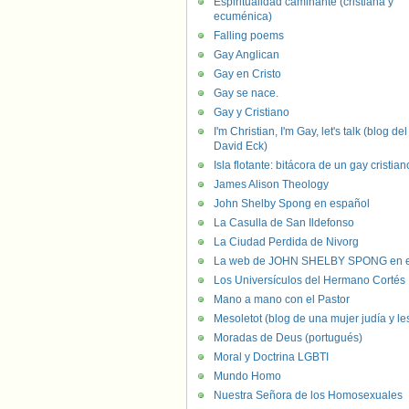
Espiritualidad caminante (cristiana y
ecuménica)
Falling poems
Gay Anglican
Gay en Cristo
Gay se nace.
Gay y Cristiano
I'm Christian, I'm Gay, let's talk (blog del
David Eck)
Isla flotante: bitácora de un gay cristian
James Alison Theology
John Shelby Spong en español
La Casulla de San Ildefonso
La Ciudad Perdida de Nivorg
La web de JOHN SHELBY SPONG en e
Los Universículos del Hermano Cortés
Mano a mano con el Pastor
Mesoletot (blog de una mujer judía y le
Moradas de Deus (portugués)
Moral y Doctrina LGBTI
Mundo Homo
Nuestra Señora de los Homosexuales