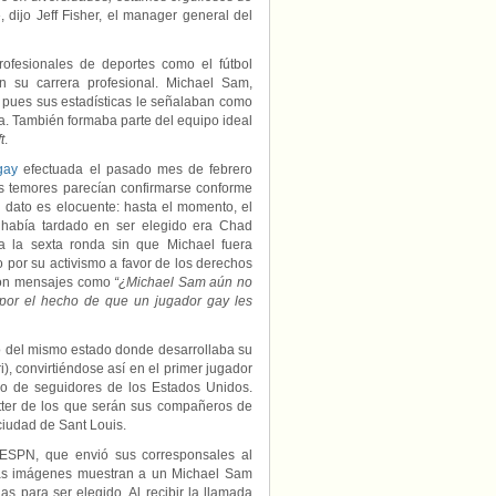
»
, dijo Jeff Fisher, el manager general del
ofesionales de deportes como el fútbol
n su carrera profesional. Michael Sam,
 pues sus estadísticas le señalaban como
ia. También formaba parte del equipo ideal
t
.
 gay
efectuada el pasado mes de febrero
os temores parecían confirmarse conforme
 dato es elocuente: hasta el momento, el
había tardado en ser elegido era Chad
a la sexta ronda sin que Michael fuera
por su activismo a favor de los derechos
con mensajes como
“¿Michael Sam aún no
por el hecho de que un jugador gay les
o del mismo estado donde desarrollaba su
), convirtiéndose así en el primer jugador
ro de seguidores de los Estados Unidos.
tter de los que serán sus compañeros de
ciudad de Sant Louis.
ESPN, que envió sus corresponsales al
as imágenes muestran a un Michael Sam
s para ser elegido. Al recibir la llamada