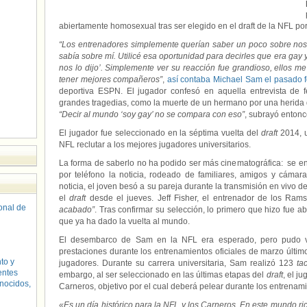
abiertamente homosexual tras ser elegido en el draft de la NFL po
“Los entrenadores simplemente querían saber un poco sobre noso
sabía sobre mí.
Utilicé esa oportunidad para decirles que era gay 
nos lo dijo’. Simplemente ver su reacción fue grandioso, ellos m
tener mejores compañeros”
,
así contaba Michael Sam el pasado 
deportiva ESPN. El jugador confesó en aquella entrevista de 
grandes tragedias, como la muerte de un hermano por una herida d
“Decir al mundo ‘soy gay’ no se compara con eso”
, subrayó entonc
El jugador fue seleccionado en la séptima vuelta del
draft
2014, u
NFL reclutar a los mejores jugadores universitarios.
La forma de saberlo no ha podido ser más cinematográfica: se en
por teléfono la noticia, rodeado de familiares, amigos y cámar
noticia, el joven besó a su pareja durante la transmisión en vivo 
el
draft
desde el jueves. Jeff Fisher, el entrenador de los Rams
sonal de
acabado”
. Tras confirmar su selección, lo primero que hizo fue 
que ya ha dado la vuelta al mundo.
El desembarco de Sam en la NFL era esperado, pero pudo ve
prestaciones durante los entrenamientos oficiales de marzo último
to y
jugadores. Durante su carrera universitaria, Sam realizó 123
ta
entes
embargo, al ser seleccionado en las últimas etapas del
draft
, el j
nocidos,
Carneros, objetivo por el cual deberá pelear durante los entrenam
«Es un día histórico para la NFL y los Carneros. En este mundo ri