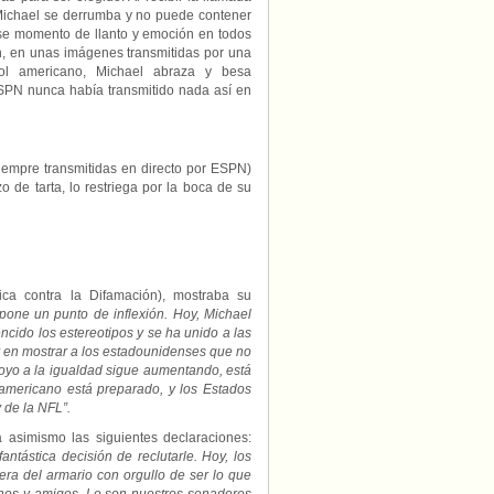
 Michael se derrumba y no puede contener
ese momento de llanto y emoción en todos
n, en unas imágenes transmitidas por una
bol americano, Michael abraza y besa
ESPN nunca había transmitido nada así en
iempre transmitidas en directo por ESPN)
 de tarta, lo restriega por la boca de su
ca contra la Difamación), mostraba su
pone un punto de inflexión. Hoy, Michael
cido los estereotipos y se ha unido a las
er en mostrar a los estadounidenses que no
oyo a la igualdad sigue aumentando, está
l americano está preparado, y los Estados
 de la NFL”.
 asimismo las siguientes declaraciones:
ntástica decisión de reclutarle. Hoy, los
a del armario con orgullo de ser lo que