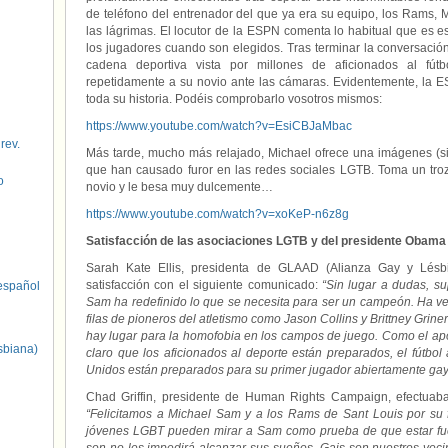
de teléfono del entrenador del que ya era su equipo, los Rams,
las lágrimas. El locutor de la ESPN comenta lo habitual que es 
los jugadores cuando son elegidos. Tras terminar la conversació
cadena deportiva vista por millones de aficionados al fút
repetidamente a su novio ante las cámaras. Evidentemente, la 
toda su historia. Podéis comprobarlo vosotros mismos:
https://www.youtube.com/watch?v=EsiCBJaMbac
 rev.
Más tarde, mucho más relajado, Michael ofrece una imágenes (s
que han causado furor en las redes sociales LGTB. Toma un trozo
o
novio y le besa muy dulcemente…
https://www.youtube.com/watch?v=xoKeP-n6z8g
Satisfacción de las asociaciones LGTB y del presidente Obama
Sarah Kate Ellis, presidenta de GLAAD (Alianza Gay y Lésbi
satisfacción con el siguiente comunicado:
“Sin lugar a dudas, su
spañol
Sam ha redefinido lo que se necesita para ser un campeón. Ha ven
filas de pioneros del atletismo como Jason Collins y Brittney Grin
hay lugar para la homofobia en los campos de juego. Como el ap
sbiana)
claro que los aficionados al deporte están preparados, el fútbo
Unidos están preparados para su primer jugador abiertamente gay
Chad Griffin, presidente de Human Rights Campaign, efectuaba
“Felicitamos a Michael Sam y a los Rams de Sant Louis por su fa
jóvenes LGBT pueden mirar a Sam como prueba de que estar fuer