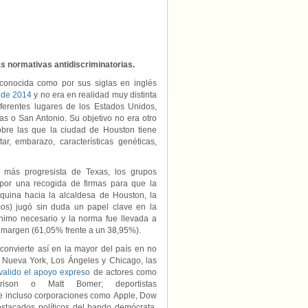
los
baños”
tumba
la
normativa
antidiscriminatoria
as normativas antidiscriminatorias.
en
Houston
onocida como por sus siglas en inglés
(Texas)
 de 2014
y no era en realidad muy distinta
ferentes lugares de los Estados Unidos,
as o San Antonio. Su objetivo no era otro
sobre las que la ciudad de Houston tiene
ar, embarazo, características genéticas,
más progresista de Texas, los grupos
por una recogida de firmas para que la
quina hacia la alcaldesa de Houston, la
mos) jugó sin duda un papel clave en la
ínimo necesario y la norma fue llevada a
 margen (61,05% frente a un 38,95%).
convierte así en la mayor del país en no
a Nueva York, Los Ángeles y Chicago, las
alido el apoyo expreso
de actores como
rison o Matt Bomer; deportistas
 e incluso corporaciones como Apple, Dow
estacados políticos del bando demócrata,