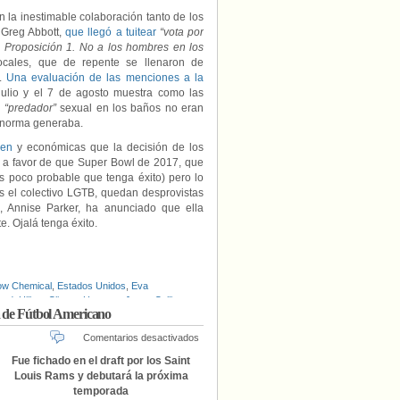
 la inestimable colaboración tanto de los
 Greg Abbott,
que llegó a tuitear
“vota por
la Proposición 1. No a los hombres en los
cales, que de repente se llenaron de
s.
Una evaluación de las menciones a la
julio y el 7 de agosto muestra como las
l
“predador”
sexual en los baños no eran
a norma generaba.
gen
y económicas que la decisión de los
 a favor de que Super Bowl de 2017, que
s poco probable que tenga éxito) pero lo
as el colectivo LGTB, quedan desprovistas
a, Annise Parker, ha anunciado que ella
. Ojalá tenga éxito.
w Chemical
,
Estados Unidos
,
Eva
ard
,
Hillary Clinton
,
Houston
,
Jason Collins
,
a de Fútbol Americano
Super Bowl
,
Texas
,
Transexualidad
,
en
Comentarios desactivados
Michael
Fue fichado en el draft por los Saint
Sam
Louis Rams y debutará la próxima
será
temporada
el