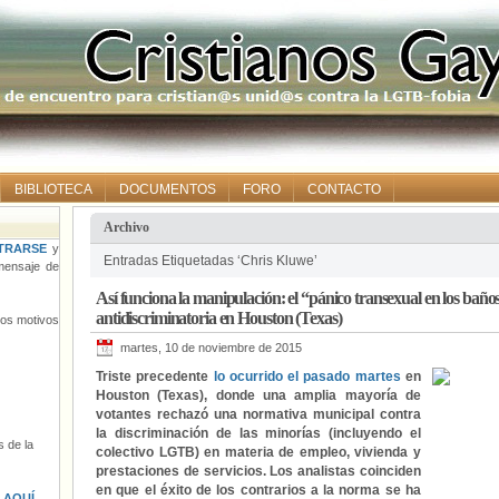
BIBLIOTECA
DOCUMENTOS
FORO
CONTACTO
Archivo
TRARSE
y
Entradas Etiquetadas ‘Chris Kluwe’
ensaje de
Así funciona la manipulación: el “pánico transexual en los bañ
antidiscriminatoria en Houston (Texas)
tros motivos
martes, 10 de noviembre de 2015
Triste precedente
lo ocurrido el pasado martes
en
Houston (Texas), donde una amplia mayoría de
votantes rechazó una normativa municipal contra
la discriminación de las minorías (incluyendo el
 de la
colectivo LGTB) en materia de empleo, vivienda y
prestaciones de servicios. Los analistas coinciden
en que el éxito de los contrarios a la norma se ha
s
AQUÍ