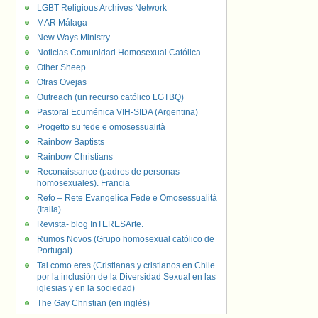
LGBT Religious Archives Network
MAR Málaga
New Ways Ministry
Noticias Comunidad Homosexual Católica
Other Sheep
Otras Ovejas
Outreach (un recurso católico LGTBQ)
Pastoral Ecuménica VIH-SIDA (Argentina)
Progetto su fede e omosessualità
Rainbow Baptists
Rainbow Christians
Reconaissance (padres de personas
homosexuales). Francia
Refo – Rete Evangelica Fede e Omosessualità
(Italia)
Revista- blog InTERESArte.
Rumos Novos (Grupo homosexual católico de
Portugal)
Tal como eres (Cristianas y cristianos en Chile
por la inclusión de la Diversidad Sexual en las
iglesias y en la sociedad)
The Gay Christian (en inglés)