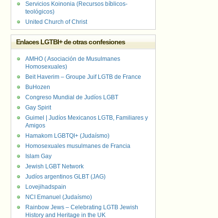
Servicios Koinonia (Recursos bíblicos-
teológicos)
United Church of Christ
Enlaces LGTBI+ de otras confesiones
AMHO ( Asociación de Musulmanes
Homosexuales)
Beit Haverim – Groupe Juif LGTB de France
BuHozen
Congreso Mundial de Judíos LGBT
Gay Spirit
Guimel | Judíos Mexicanos LGTB, Familiares y
Amigos
Hamakom LGBTQI+ (Judaísmo)
Homosexuales musulmanes de Francia
Islam Gay
Jewish LGBT Network
Judíos argentinos GLBT (JAG)
Lovejihadspain
NCI Emanuel (Judaísmo)
Rainbow Jews – Celebrating LGTB Jewish
History and Heritage in the UK