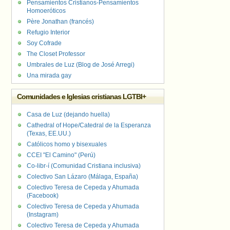
Pensamientos Cristianos-Pensamientos
Homoeróticos
Père Jonathan (francés)
Refugio Interior
Soy Cofrade
The Closet Professor
Umbrales de Luz (Blog de José Arregi)
Una mirada gay
Comunidades e Iglesias cristianas LGTBI+
Casa de Luz (dejando huella)
Cathedral of Hope/Catedral de la Esperanza
(Texas, EE.UU.)
Católicos homo y bisexuales
CCEI "El Camino" (Perú)
Co-libr-í (Comunidad Cristiana inclusiva)
Colectivo San Lázaro (Málaga, España)
Colectivo Teresa de Cepeda y Ahumada
(Facebook)
Colectivo Teresa de Cepeda y Ahumada
(Instagram)
Colectivo Teresa de Cepeda y Ahumada