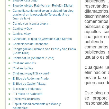
publicados 
Blog de Raúl Lugo
reservándos
Blog del obispo Raúl Vera en Religión Digital
difamatorio
Carmelita contemplativo en la ciudad (un blog
oracional en la escuela de Teresa de Jhs y
discriminat
Juan de la +)
comentarios
Cartujo con licencia propia
públicas o 
Católico y Gay
aquellos c
Católico+Gay
cualquier c
Concordia, el blog de Oswaldo Gallo Serrato
publicada.
Confesiones de Trasnoche
comentarios,
Congregación Luterana San Pedro y San Pablo
publicados 
(Costa Rica)
usuario es s
Contranatura (Abraham Puche)
Cristiano Arco Iris
Cualquier us
Cristiano y Gay
eliminación 
Cristiano y gay!!! Sí ¿y qué?
enviar la so
El Blog de Abdennur Prado
quien accede
El Blog de Xabier Pikaza
El cristiano indignado
Este blog no
El Frasco de Alabastro
se proporc
Escrituras Inclusivas
responsable
Espiritualidad caminante (cristiana y
ecuménica)