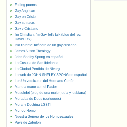
Falling poems
Gay Anglican
Gay en Cristo
Gay se nace.
Gay y Cristiano
I'm Christian, I'm Gay, let's talk (blog del rev.
David Eck)
Isla flotante: bitácora de un gay cristiano
James Alison Theology
John Shelby Spong en español
La Casulla de San Ildefonso
La Ciudad Perdida de Nivorg
La web de JOHN SHELBY SPONG en español
Los Universículos del Hermano Cortés
Mano a mano con el Pastor
Mesoletot (blog de una mujer judía y lesbiana)
Moradas de Deus (portugués)
Moral y Doctrina LGBTI
Mundo Homo
Nuestra Señora de los Homosexuales
Pays de Zabulon