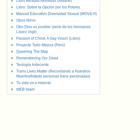
Libro Miradas Atrevidas (Aldarte)
Libro: Sobre la Opción por los Pobres.
Manual Educativo Diversidad Sexual (MOVILH)
Opus libros
Otro Dios es posible (serie de los hermanos
López Vigil)
Passion of Christ: A Gay Vision (Libro)
Proyecto Todo Mejora (Perú)
Queering The Map
Remembering Our Dead
Teología Indecente
Trans Lives Matter (Recordando a Nuestros
Muertos/listado personas trans asesinadas)
Tu vida va a mejorar
WEB Islam