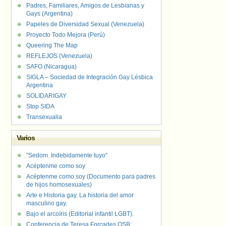
Padres, Familiares, Amigos de Lesbianas y
Gays (Argentina)
Papeles de Diversidad Sexual (Venezuela)
Proyecto Todo Mejora (Perú)
Queering The Map
REFLEJOS (Venezuela)
SAFO (Nicaragua)
SIGLA – Sociedad de Integración Gay Lésbica
Argentina
SOLIDARIGAY
Stop SIDA
Transexualia
Varios
"Sedom. Indebidamente tuyo"
Acéptenme como soy
Acéptenme como soy (Documento para padres
de hijos homosexuales)
Arte e Historia gay. La historia del amor
masculino gay.
Bajo el arcoíris (Editorial infantil LGBT).
Conferencia de Teresa Forcades OSB: