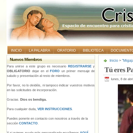
INICIO
LA PALABRA
ORATORIO
BIBLIOTECA
DOCUMENT
Nuevos Miembros
Inicio
>
"Migaj
Para unirse a este grupo es necesario
REGISTRARSE
y
Tú eres P
OBLIGATORIO
dejar en el
FORO
un primer mensaje de
saludo y presentación al resto de miembros.
lunes, 8 de abr
Por favor, no lo olvidéis, ni tampoco indicar vuestros motivos
en las solicitudes de incorporación.
Gracias.
Dios os bendiga.
Para cualquier duda,
VER INSTRUCCIONES
.
Puedes ponerte en contacto con nosotros a través de la
sección
CONTACTO
.
Y si quieres ayuda más personalizada escríbenos
AQUÍ