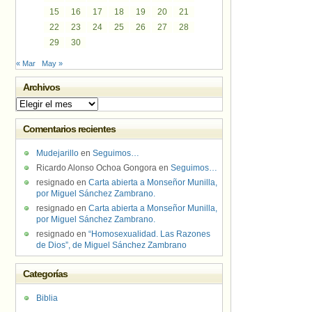
15
16
17
18
19
20
21
22
23
24
25
26
27
28
29
30
« Mar
May »
Archivos
Archivos
Comentarios recientes
Mudejarillo
en
Seguimos…
Ricardo Alonso Ochoa Gongora
en
Seguimos…
resignado
en
Carta abierta a Monseñor Munilla,
por Miguel Sánchez Zambrano.
resignado
en
Carta abierta a Monseñor Munilla,
por Miguel Sánchez Zambrano.
resignado
en
“Homosexualidad. Las Razones
de Dios”, de Miguel Sánchez Zambrano
Categorías
Biblia