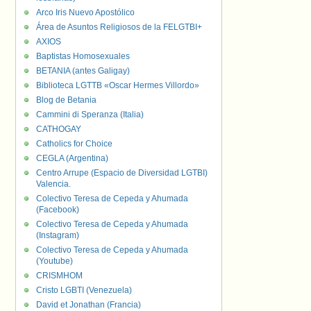
Arco Iris Nuevo Apostólico
Área de Asuntos Religiosos de la FELGTBI+
AXIOS
Baptistas Homosexuales
BETANIA (antes Galigay)
Biblioteca LGTTB «Oscar Hermes Villordo»
Blog de Betania
Cammini di Speranza (Italia)
CATHOGAY
Catholics for Choice
CEGLA (Argentina)
Centro Arrupe (Espacio de Diversidad LGTBI)
Valencia.
Colectivo Teresa de Cepeda y Ahumada
(Facebook)
Colectivo Teresa de Cepeda y Ahumada
(Instagram)
Colectivo Teresa de Cepeda y Ahumada
(Youtube)
CRISMHOM
Cristo LGBTI (Venezuela)
David et Jonathan (Francia)