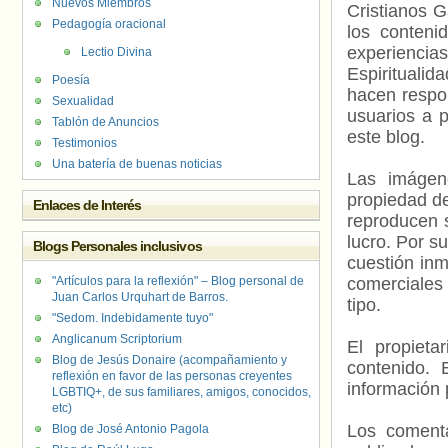
Nuevos Miembros
Cristianos G
Pedagogía oracional
los contenid
experienci
Lectio Divina
Espiritualid
Poesía
hacen respo
Sexualidad
usuarios a p
Tablón de Anuncios
este blog.
Testimonios
Una batería de buenas noticias
Las imágene
propiedad de
Enlaces de Interés
reproducen s
lucro. Por s
Blogs Personales inclusivos
cuestión inm
"Artículos para la reflexión" – Blog personal de
comerciales 
Juan Carlos Urquhart de Barros.
tipo.
"Sedom. Indebidamente tuyo"
Anglicanum Scriptorium
El propieta
Blog de Jesús Donaire (acompañamiento y
contenido. 
reflexión en favor de las personas creyentes
información 
LGBTIQ+, de sus familiares, amigos, conocidos,
etc)
Los comenta
Blog de José Antonio Pagola