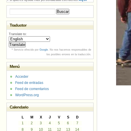
Buscar:
Traductor
Translate to:
* Servicio ofrecido por
Google
. No nos hacemos responsables de
los posibles errores en la traducción.
Menú
Acceder
Feed de entradas
Feed de comentarios
WordPress.org
Calendario
L
M
X
J
V
S
D
1
2
3
4
5
6
7
8
9
10
11
12
13
14