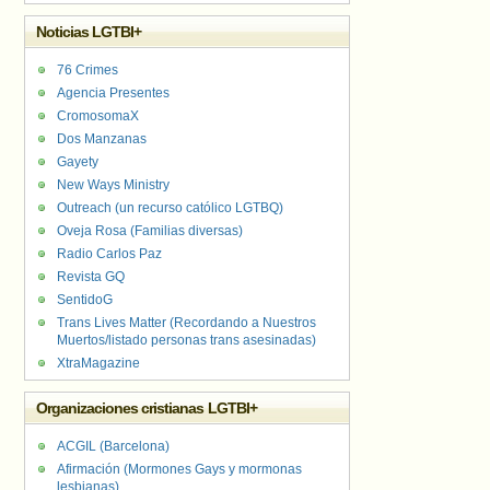
Noticias LGTBI+
76 Crimes
Agencia Presentes
CromosomaX
Dos Manzanas
Gayety
New Ways Ministry
Outreach (un recurso católico LGTBQ)
Oveja Rosa (Familias diversas)
Radio Carlos Paz
Revista GQ
SentidoG
Trans Lives Matter (Recordando a Nuestros
Muertos/listado personas trans asesinadas)
XtraMagazine
Organizaciones cristianas LGTBI+
ACGIL (Barcelona)
Afirmación (Mormones Gays y mormonas
lesbianas)