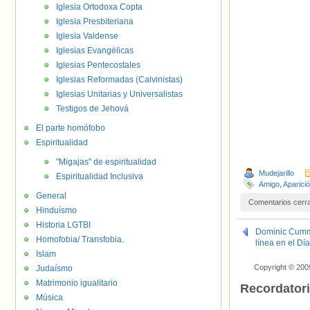
Iglesia Ortodoxa Copta
Iglesia Presbiteriana
Iglesia Valdense
Iglesias Evangélicas
Iglesias Pentecostales
Iglesias Reformadas (Calvinistas)
Iglesias Unitarias y Universalistas
Testigos de Jehová
El parte homófobo
Espiritualidad
"Migajas" de espiritualidad
Mudejarillo
Espiritualidad Inclusiva
Amigo
,
Aparici
General
Comentarios cerr
Hinduísmo
Historia LGTBI
Dominic Cummin
Homofobia/ Transfobia.
línea en el Día
Islam
Copyright © 200
Judaísmo
Matrimonio igualitario
Recordator
Música