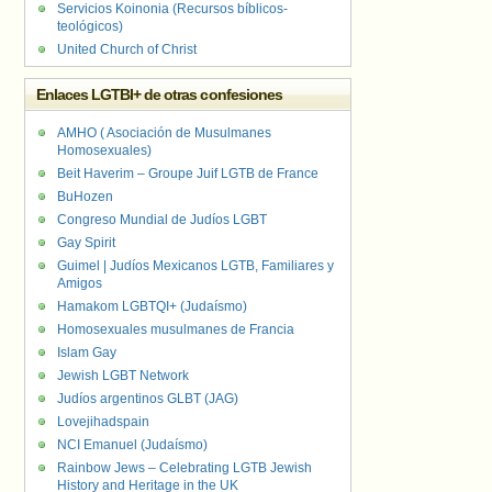
Servicios Koinonia (Recursos bíblicos-
teológicos)
United Church of Christ
Enlaces LGTBI+ de otras confesiones
AMHO ( Asociación de Musulmanes
Homosexuales)
Beit Haverim – Groupe Juif LGTB de France
BuHozen
Congreso Mundial de Judíos LGBT
Gay Spirit
Guimel | Judíos Mexicanos LGTB, Familiares y
Amigos
Hamakom LGBTQI+ (Judaísmo)
Homosexuales musulmanes de Francia
Islam Gay
Jewish LGBT Network
Judíos argentinos GLBT (JAG)
Lovejihadspain
NCI Emanuel (Judaísmo)
Rainbow Jews – Celebrating LGTB Jewish
History and Heritage in the UK