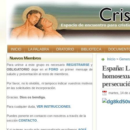
INICIO
LA PALABRA
ORATORIO
BIBLIOTECA
DOCUMENT
Nuevos Miembros
Inicio
>
Gener
homosexual arg
Para unirse a este grupo es necesario
REGISTRARSE
y
España: La
homosexual»
OBLIGATORIO
dejar en el
FORO
un primer mensaje de
saludo y presentación al resto de miembros.
homosexual
persecuci
Por favor, no lo olvidéis, ni tampoco indicar vuestros motivos
en las solicitudes de incorporación.
martes, 14 de 
Gracias.
Dios os bendiga.
Para cualquier duda,
VER INSTRUCCIONES
.
Puedes ponerte en contacto con nosotros a través de la
sección
CONTACTO
.
Y si quieres ayuda más personalizada escríbenos
AQUÍ