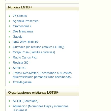
Noticias LGTBI+
76 Crimes
Agencia Presentes
CromosomaX
Dos Manzanas
Gayety
New Ways Ministry
Outreach (un recurso católico LGTBQ)
Oveja Rosa (Familias diversas)
Radio Carlos Paz
Revista GQ
SentidoG
Trans Lives Matter (Recordando a Nuestros
Muertos/listado personas trans asesinadas)
XtraMagazine
Organizaciones cristianas LGTBI+
ACGIL (Barcelona)
Afirmación (Mormones Gays y mormonas
lesbianas)