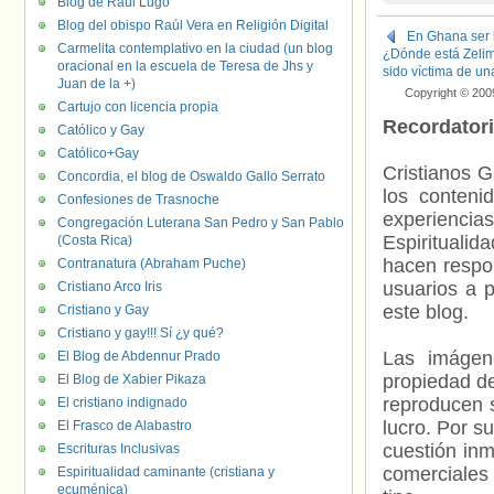
Blog de Raúl Lugo
Blog del obispo Raúl Vera en Religión Digital
En Ghana ser 
Carmelita contemplativo en la ciudad (un blog
¿Dónde está Zelim
oracional en la escuela de Teresa de Jhs y
sido víctima de u
Juan de la +)
Copyright © 200
Cartujo con licencia propia
Recordator
Católico y Gay
Católico+Gay
Cristianos G
Concordia, el blog de Oswaldo Gallo Serrato
los contenid
Confesiones de Trasnoche
experienci
Congregación Luterana San Pedro y San Pablo
Espiritualid
(Costa Rica)
hacen respo
Contranatura (Abraham Puche)
usuarios a p
Cristiano Arco Iris
este blog.
Cristiano y Gay
Cristiano y gay!!! Sí ¿y qué?
Las imágene
El Blog de Abdennur Prado
propiedad de
El Blog de Xabier Pikaza
reproducen s
El cristiano indignado
lucro. Por s
El Frasco de Alabastro
cuestión inm
Escrituras Inclusivas
comerciales 
Espiritualidad caminante (cristiana y
ecuménica)