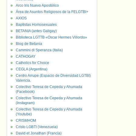
Arco Iris Nuevo Apostólico
Área de Asuntos Religiosos de la FELGTBI+
AXIOS
Baptistas Homosexuales
BETANIA (antes Galigay)
Biblioteca LGTTB «Oscar Hermes Villordo»
Blog de Betania
Cammini di Speranza (Italia)
CATHOGAY
Catholics for Choice
CEGLA (Argentina)
Centro Arrupe (Espacio de Diversidad LGTBI)
Valencia.
Colectivo Teresa de Cepeda y Ahumada
(Facebook)
Colectivo Teresa de Cepeda y Ahumada
(Instagram)
Colectivo Teresa de Cepeda y Ahumada
(Youtube)
CRISMHOM
Cristo LGBTI (Venezuela)
David et Jonathan (Francia)