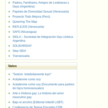
Padres, Familiares, Amigos de Lesbianas y
Gays (Argentina)
Papeles de Diversidad Sexual (Venezuela)
Proyecto Todo Mejora (Perú)
Queering The Map
REFLEJOS (Venezuela)
SAFO (Nicaragua)
SIGLA – Sociedad de Integración Gay Lésbica
Argentina
SOLIDARIGAY
Stop SIDA
Transexualia
Varios
"Sedom. Indebidamente tuyo"
Acéptenme como soy
Acéptenme como soy (Documento para padres
de hijos homosexuales)
Arte e Historia gay. La historia del amor
masculino gay.
Bajo el arcoíris (Editorial infantil LGBT).
Conferencia de Teresa Forcades OSB: