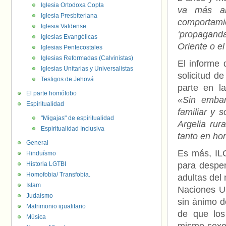
Iglesia Ortodoxa Copta
va más al
Iglesia Presbiteriana
comportamie
Iglesia Valdense
‘propagand
Iglesias Evangélicas
Oriente o el
Iglesias Pentecostales
Iglesias Reformadas (Calvinistas)
El informe
Iglesias Unitarias y Universalistas
solicitud d
Testigos de Jehová
parte en l
El parte homófobo
«Sin embar
Espiritualidad
familiar y 
"Migajas" de espiritualidad
Argelia rur
Espiritualidad Inclusiva
tanto en h
General
Es más, IL
Hinduísmo
Historia LGTBI
para despen
Homofobia/ Transfobia.
adultas del
Islam
Naciones Un
Judaísmo
sin ánimo d
Matrimonio igualitario
de que los
Música