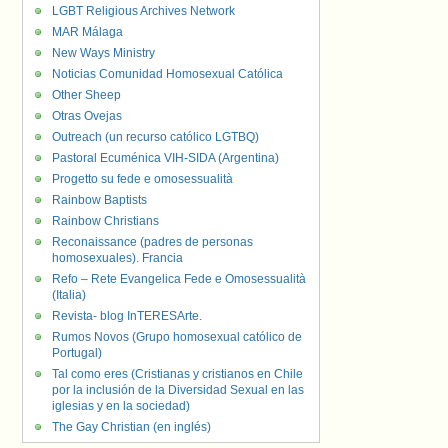
LGBT Religious Archives Network
MAR Málaga
New Ways Ministry
Noticias Comunidad Homosexual Católica
Other Sheep
Otras Ovejas
Outreach (un recurso católico LGTBQ)
Pastoral Ecuménica VIH-SIDA (Argentina)
Progetto su fede e omosessualità
Rainbow Baptists
Rainbow Christians
Reconaissance (padres de personas
homosexuales). Francia
Refo – Rete Evangelica Fede e Omosessualità
(Italia)
Revista- blog InTERESArte.
Rumos Novos (Grupo homosexual católico de
Portugal)
Tal como eres (Cristianas y cristianos en Chile
por la inclusión de la Diversidad Sexual en las
iglesias y en la sociedad)
The Gay Christian (en inglés)