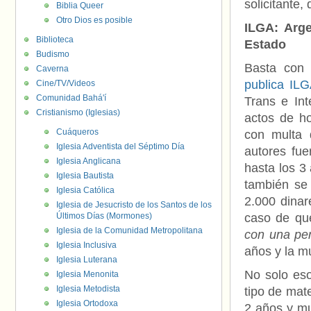
solicitante
Biblia Queer
Otro Dios es posible
ILGA: Arge
Biblioteca
Estado
Budismo
Basta con 
Caverna
publica IL
Cine/TV/Videos
Comunidad Bahá'í
Trans e In
Cristianismo (Iglesias)
actos de h
Cuáqueros
con multa 
Iglesia Adventista del Séptimo Día
autores fu
Iglesia Anglicana
hasta los 3 
Iglesia Bautista
también se
Iglesia Católica
2.000 dina
Iglesia de Jesucristo de los Santos de los
Últimos Días (Mormones)
caso de q
Iglesia de la Comunidad Metropolitana
con una pe
Iglesia Inclusiva
años y la m
Iglesia Luterana
No solo eso
Iglesia Menonita
Iglesia Metodista
tipo de mate
Iglesia Ortodoxa
2 años y mu