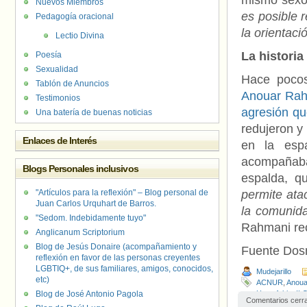
mismo sexo 
Nuevos Miembros
es posible 
Pedagogía oracional
la orientaci
Lectio Divina
La histori
Poesía
Sexualidad
Hace poco
Tablón de Anuncios
Anouar Ra
Testimonios
agresión qu
Una batería de buenas noticias
redujeron y
Enlaces de Interés
en la esp
acompañab
Blogs Personales inclusivos
espalda, q
"Artículos para la reflexión" – Blog personal de
permite atac
Juan Carlos Urquhart de Barros.
la comunida
"Sedom. Indebidamente tuyo"
Rahmani rec
Anglicanum Scriptorium
Blog de Jesús Donaire (acompañamiento y
Fuente Do
reflexión en favor de las personas creyentes
LGBTIQ+, de sus familiares, amigos, conocidos,
Mudejarillo
etc)
ACNUR
,
Anoua
Blog de José Antonio Pagola
Homofobia
,
IL
Comentarios cerr