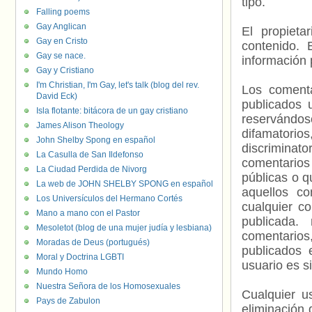
tipo.
Falling poems
Gay Anglican
El propieta
Gay en Cristo
contenido. 
Gay se nace.
información 
Gay y Cristiano
I'm Christian, I'm Gay, let's talk (blog del rev.
Los comenta
David Eck)
publicados 
Isla flotante: bitácora de un gay cristiano
reservándos
James Alison Theology
difamatorio
John Shelby Spong en español
discriminat
La Casulla de San Ildefonso
comentarios
La Ciudad Perdida de Nivorg
públicas o 
La web de JOHN SHELBY SPONG en español
aquellos c
Los Universículos del Hermano Cortés
cualquier c
Mano a mano con el Pastor
publicada.
Mesoletot (blog de una mujer judía y lesbiana)
comentarios,
Moradas de Deus (portugués)
publicados 
Moral y Doctrina LGBTI
usuario es s
Mundo Homo
Nuestra Señora de los Homosexuales
Cualquier us
Pays de Zabulon
eliminación 