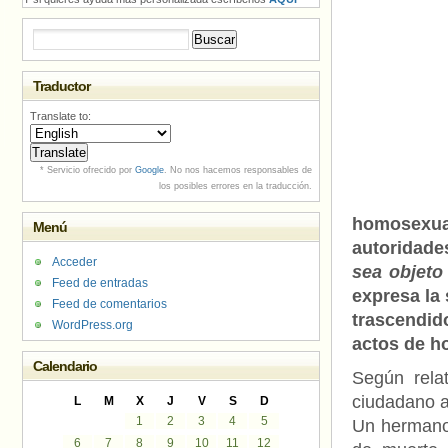
Buscar:
Traductor
Translate to:
* Servicio ofrecido por
Google
. No nos hacemos responsables de
los posibles errores en la traducción.
homosexua
Menú
autoridade
Acceder
sea objeto
Feed de entradas
expresa la
Feed de comentarios
trascendid
WordPress.org
actos de h
Calendario
Según relat
ciudadano a
L
M
X
J
V
S
D
1
2
3
4
5
Un hermano 
6
7
8
9
10
11
12