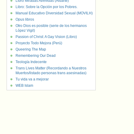
Libro Miradas Atrevidas (Aldarte)
Libro: Sobre la Opción por los Pobres.
Manual Educativo Diversidad Sexual (MOVILH)
Opus libros
Otro Dios es posible (serie de los hermanos
López Vigil)
Passion of Christ: A Gay Vision (Libro)
Proyecto Todo Mejora (Perú)
Queering The Map
Remembering Our Dead
Teología Indecente
Trans Lives Matter (Recordando a Nuestros
Muertos/listado personas trans asesinadas)
Tu vida va a mejorar
WEB Islam