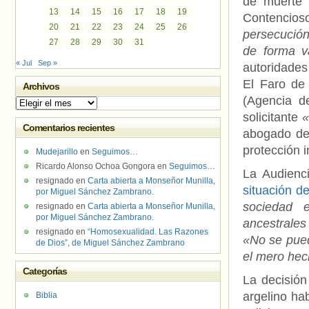
de muerte 
13
14
15
16
17
18
19
Contencioso
20
21
22
23
24
25
26
persecució
27
28
29
30
31
de forma v
« Jul
Sep »
autoridades
El Faro de
Archivos
(Agencia d
Archivos
solicitante
«
Comentarios recientes
abogado de
protección i
Mudejarillo
en
Seguimos…
Ricardo Alonso Ochoa Gongora
en
Seguimos…
La Audienc
resignado
en
Carta abierta a Monseñor Munilla,
situación d
por Miguel Sánchez Zambrano.
sociedad e
resignado
en
Carta abierta a Monseñor Munilla,
por Miguel Sánchez Zambrano.
ancestrales
resignado
en
“Homosexualidad. Las Razones
«No se pued
de Dios”, de Miguel Sánchez Zambrano
el mero he
Categorías
La decisión
argelino hab
Biblia