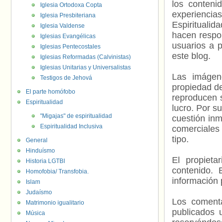
los contenid
Iglesia Ortodoxa Copta
experienci
Iglesia Presbiteriana
Espiritualid
Iglesia Valdense
hacen respo
Iglesias Evangélicas
usuarios a p
Iglesias Pentecostales
este blog.
Iglesias Reformadas (Calvinistas)
Iglesias Unitarias y Universalistas
Las imágene
Testigos de Jehová
propiedad de
El parte homófobo
reproducen s
Espiritualidad
lucro. Por s
"Migajas" de espiritualidad
cuestión inm
Espiritualidad Inclusiva
comerciales 
tipo.
General
Hinduísmo
El propieta
Historia LGTBI
contenido. 
Homofobia/ Transfobia.
información 
Islam
Judaísmo
Los comenta
Matrimonio igualitario
publicados 
Música