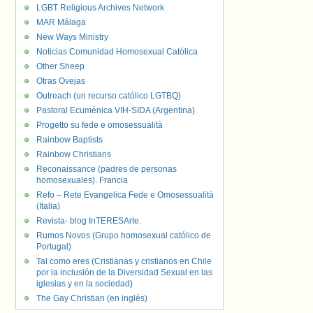
LGBT Religious Archives Network
MAR Málaga
New Ways Ministry
Noticias Comunidad Homosexual Católica
Other Sheep
Otras Ovejas
Outreach (un recurso católico LGTBQ)
Pastoral Ecuménica VIH-SIDA (Argentina)
Progetto su fede e omosessualità
Rainbow Baptists
Rainbow Christians
Reconaissance (padres de personas
homosexuales). Francia
Refo – Rete Evangelica Fede e Omosessualità
(Italia)
Revista- blog InTERESArte.
Rumos Novos (Grupo homosexual católico de
Portugal)
Tal como eres (Cristianas y cristianos en Chile
por la inclusión de la Diversidad Sexual en las
iglesias y en la sociedad)
The Gay Christian (en inglés)