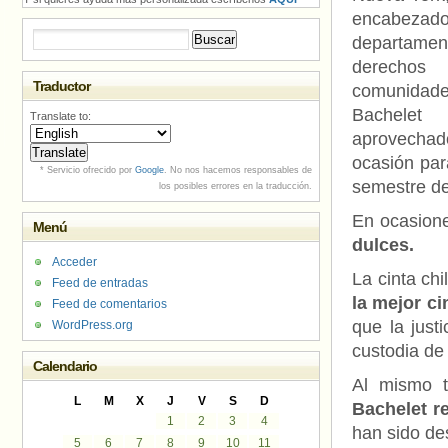
encabe
Buscar:
departame
derechos
Traductor
comunidad
Bache
Translate to:
aprovec
ocasión par
* Servicio ofrecido por
Google
. No nos hacemos responsables de
semestre d
los posibles errores en la traducción.
En ocasion
Menú
dulces.
Acceder
La cinta chi
Feed de entradas
la mejor c
Feed de comentarios
que la just
WordPress.org
custodia de 
Calendario
Al mismo t
L
M
X
J
V
S
D
Bachelet r
1
2
3
4
han sido de
5
6
7
8
9
10
11