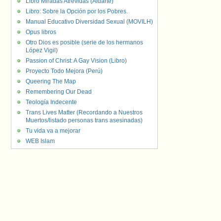
Libro Miradas Atrevidas (Aldarte)
Libro: Sobre la Opción por los Pobres.
Manual Educativo Diversidad Sexual (MOVILH)
Opus libros
Otro Dios es posible (serie de los hermanos
López Vigil)
Passion of Christ: A Gay Vision (Libro)
Proyecto Todo Mejora (Perú)
Queering The Map
Remembering Our Dead
Teología Indecente
Trans Lives Matter (Recordando a Nuestros
Muertos/listado personas trans asesinadas)
Tu vida va a mejorar
WEB Islam