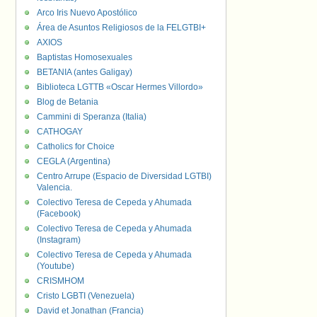
Arco Iris Nuevo Apostólico
Área de Asuntos Religiosos de la FELGTBI+
AXIOS
Baptistas Homosexuales
BETANIA (antes Galigay)
Biblioteca LGTTB «Oscar Hermes Villordo»
Blog de Betania
Cammini di Speranza (Italia)
CATHOGAY
Catholics for Choice
CEGLA (Argentina)
Centro Arrupe (Espacio de Diversidad LGTBI)
Valencia.
Colectivo Teresa de Cepeda y Ahumada
(Facebook)
Colectivo Teresa de Cepeda y Ahumada
(Instagram)
Colectivo Teresa de Cepeda y Ahumada
(Youtube)
CRISMHOM
Cristo LGBTI (Venezuela)
David et Jonathan (Francia)