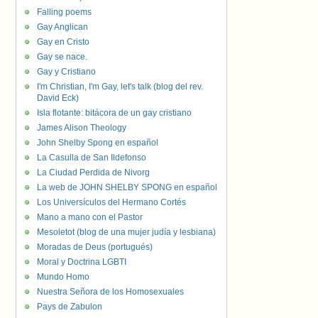
Falling poems
Gay Anglican
Gay en Cristo
Gay se nace.
Gay y Cristiano
I'm Christian, I'm Gay, let's talk (blog del rev.
David Eck)
Isla flotante: bitácora de un gay cristiano
James Alison Theology
John Shelby Spong en español
La Casulla de San Ildefonso
La Ciudad Perdida de Nivorg
La web de JOHN SHELBY SPONG en español
Los Universículos del Hermano Cortés
Mano a mano con el Pastor
Mesoletot (blog de una mujer judía y lesbiana)
Moradas de Deus (portugués)
Moral y Doctrina LGBTI
Mundo Homo
Nuestra Señora de los Homosexuales
Pays de Zabulon