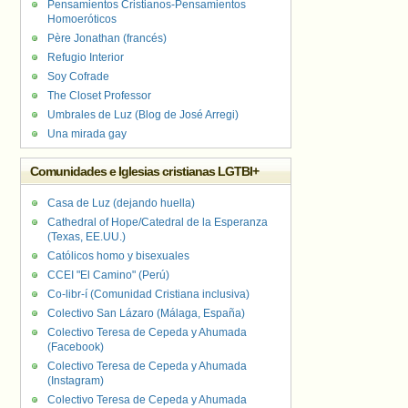
Pensamientos Cristianos-Pensamientos
Homoeróticos
Père Jonathan (francés)
Refugio Interior
Soy Cofrade
The Closet Professor
Umbrales de Luz (Blog de José Arregi)
Una mirada gay
Comunidades e Iglesias cristianas LGTBI+
Casa de Luz (dejando huella)
Cathedral of Hope/Catedral de la Esperanza
(Texas, EE.UU.)
Católicos homo y bisexuales
CCEI "El Camino" (Perú)
Co-libr-í (Comunidad Cristiana inclusiva)
Colectivo San Lázaro (Málaga, España)
Colectivo Teresa de Cepeda y Ahumada
(Facebook)
Colectivo Teresa de Cepeda y Ahumada
(Instagram)
Colectivo Teresa de Cepeda y Ahumada