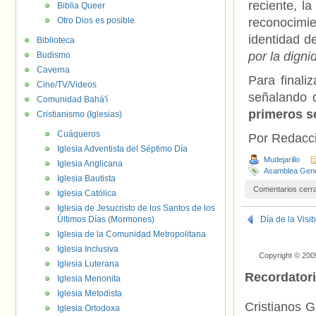
reciente, la
Biblia Queer
Otro Dios es posible
reconocimie
identidad 
Biblioteca
por la digni
Budismo
Caverna
Para finali
Cine/TV/Videos
señalando q
Comunidad Bahá'í
primeros s
Cristianismo (Iglesias)
Cuáqueros
Por Redacc
Iglesia Adventista del Séptimo Día
Mudejarillo
Iglesia Anglicana
Asamblea Gene
Iglesia Bautista
Comentarios cerr
Iglesia Católica
Iglesia de Jesucristo de los Santos de los
Últimos Días (Mormones)
Día de la Visi
Iglesia de la Comunidad Metropolitana
Iglesia Inclusiva
Copyright © 200
Iglesia Luterana
Recordator
Iglesia Menonita
Iglesia Metodista
Cristianos G
Iglesia Ortodoxa