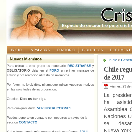
INICIO
LA PALABRA
ORATORIO
BIBLIOTECA
DOCUMENT
Nuevos Miembros
Inicio
>
Gener
Para unirse a este grupo es necesario
REGISTRARSE
y
Chile regu
OBLIGATORIO
dejar en el
FORO
un primer mensaje de
saludo y presentación al resto de miembros.
de 2017
Por favor, no lo olvidéis, ni tampoco indicar vuestros motivos
viernes, 23 de
en las solicitudes de incorporación.
La presiden
Gracias.
Dios os bendiga.
ha asist
Para cualquier duda,
VER INSTRUCCIONES
.
Asamblea G
Naciones U
Puedes ponerte en contacto con nosotros a través de la
sección
CONTACTO
.
se desar
Nueva York
Y si quieres ayuda más personalizada escríbenos
AQUÍ