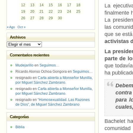
La ejecutiv
12
13
14
15
16
17
18
19
20
21
22
23
24
25
finalmente 
26
27
28
29
30
La preside
las comuni
« Ago
Oct »
que se está
Archivos
activistas 
Archivos
La preside
Comentarios recientes
parte de 
que todavía
Mudejarillo
en
Seguimos…
Ricardo Alonso Ochoa Gongora
en
Seguimos…
ha publicad
resignado
en
Carta abierta a Monseñor Munilla,
por Miguel Sánchez Zambrano.
Debemo
resignado
en
Carta abierta a Monseñor Munilla,
contra
por Miguel Sánchez Zambrano.
para l
resignado
en
“Homosexualidad. Las Razones
de Dios”, de Miguel Sánchez Zambrano
cuales
Categorías
Bachelet ha
Biblia
comunidad