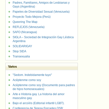
Padres, Familiares, Amigos de Lesbianas y
Gays (Argentina)
Papeles de Diversidad Sexual (Venezuela)
Proyecto Todo Mejora (Perú)
Queering The Map
REFLEJOS (Venezuela)
SAFO (Nicaragua)
SIGLA – Sociedad de Integración Gay Lésbica
Argentina
SOLIDARIGAY
Stop SIDA
Transexualia
Varios
"Sedom. Indebidamente tuyo"
Acéptenme como soy
Acéptenme como soy (Documento para padres
de hijos homosexuales)
Arte e Historia gay. La historia del amor
masculino gay.
Bajo el arcoíris (Editorial infantil LGBT).
Conferencia de Teresa Forcades OSB: