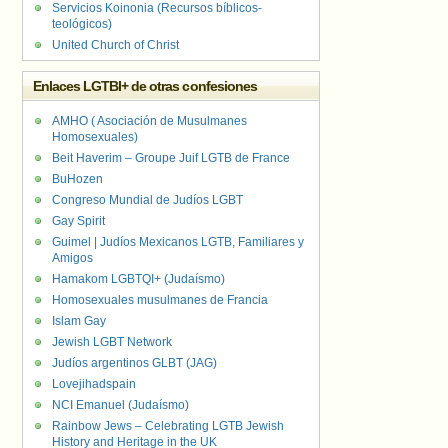
Servicios Koinonia (Recursos bíblicos-
teológicos)
United Church of Christ
Enlaces LGTBI+ de otras confesiones
AMHO ( Asociación de Musulmanes
Homosexuales)
Beit Haverim – Groupe Juif LGTB de France
BuHozen
Congreso Mundial de Judíos LGBT
Gay Spirit
Guimel | Judíos Mexicanos LGTB, Familiares y
Amigos
Hamakom LGBTQI+ (Judaísmo)
Homosexuales musulmanes de Francia
Islam Gay
Jewish LGBT Network
Judíos argentinos GLBT (JAG)
Lovejihadspain
NCI Emanuel (Judaísmo)
Rainbow Jews – Celebrating LGTB Jewish
History and Heritage in the UK