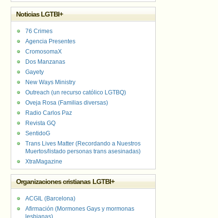
Noticias LGTBI+
76 Crimes
Agencia Presentes
CromosomaX
Dos Manzanas
Gayety
New Ways Ministry
Outreach (un recurso católico LGTBQ)
Oveja Rosa (Familias diversas)
Radio Carlos Paz
Revista GQ
SentidoG
Trans Lives Matter (Recordando a Nuestros
Muertos/listado personas trans asesinadas)
XtraMagazine
Organizaciones cristianas LGTBI+
ACGIL (Barcelona)
Afirmación (Mormones Gays y mormonas
lesbianas)