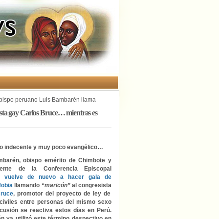
bispo peruano Luis Bambarén llama
do el proyecto de unión civil
sta gay Carlos Bruce… mientras es
o indecente y muy poco evangélico…
mbarén, obispo emérito de Chimbote y
dente de la Conferencia Episcopal
a,
vuelve de nuevo a hacer gala de
fobia
llamando
“maricón”
al congresista
Bruce
, promotor del proyecto de ley de
civiles entre personas del mismo sexo
cusión se reactiva estos días en Perú.
 ya utilizó este término despectivo en