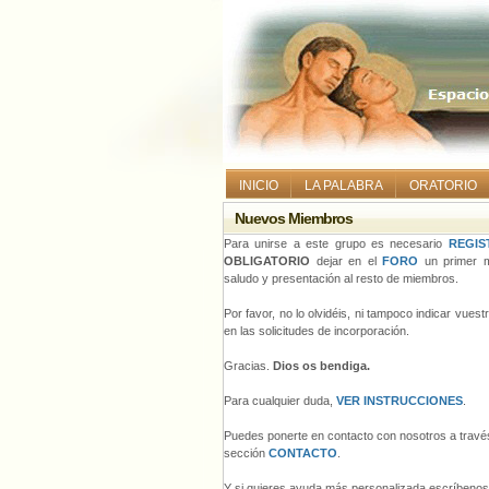
INICIO
LA PALABRA
ORATORIO
Nuevos Miembros
Para unirse a este grupo es necesario
REGIS
OBLIGATORIO
dejar en el
FORO
un primer m
saludo y presentación al resto de miembros.
Por favor, no lo olvidéis, ni tampoco indicar vues
en las solicitudes de incorporación.
Gracias.
Dios os bendiga.
Para cualquier duda,
VER INSTRUCCIONES
.
Puedes ponerte en contacto con nosotros a través
sección
CONTACTO
.
Y si quieres ayuda más personalizada escríbeno