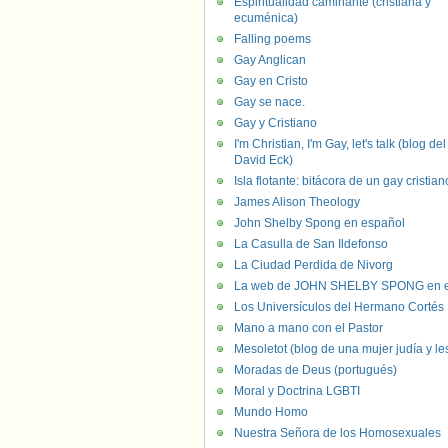
Espiritualidad caminante (cristiana y
ecuménica)
Falling poems
Gay Anglican
Gay en Cristo
Gay se nace.
Gay y Cristiano
I'm Christian, I'm Gay, let's talk (blog del
David Eck)
Isla flotante: bitácora de un gay cristian
James Alison Theology
John Shelby Spong en español
La Casulla de San Ildefonso
La Ciudad Perdida de Nivorg
La web de JOHN SHELBY SPONG en e
Los Universículos del Hermano Cortés
Mano a mano con el Pastor
Mesoletot (blog de una mujer judía y le
Moradas de Deus (portugués)
Moral y Doctrina LGBTI
Mundo Homo
Nuestra Señora de los Homosexuales