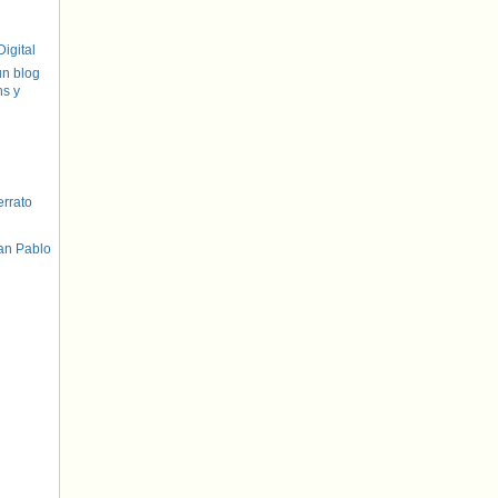
igital
un blog
hs y
errato
an Pablo