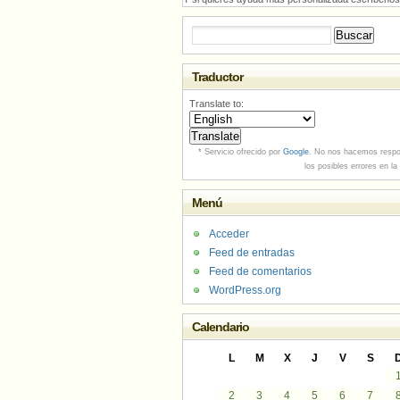
Buscar:
Traductor
Translate to:
* Servicio ofrecido por
Google
. No nos hacemos respo
los posibles errores en la
Menú
Acceder
Feed de entradas
Feed de comentarios
WordPress.org
Calendario
L
M
X
J
V
S
2
3
4
5
6
7