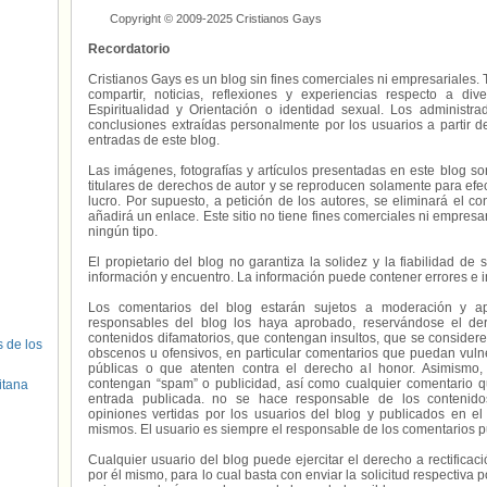
Copyright © 2009-2025 Cristianos Gays
Recordatorio
Cristianos Gays es un blog sin fines comerciales ni empresariales. 
compartir, noticias, reflexiones y experiencias respecto a 
Espiritualidad y Orientación o identidad sexual. Los administ
conclusiones extraídas personalmente por los usuarios a partir d
entradas de este blog.
Las imágenes, fotografías y artículos presentadas en este blog s
titulares de derechos de autor y se reproducen solamente para efecto
lucro. Por supuesto, a petición de los autores, se eliminará el 
añadirá un enlace. Este sitio no tiene fines comerciales ni empresa
ningún tipo.
El propietario del blog no garantiza la solidez y la fiabilidad d
información y encuentro. La información puede contener errores e 
Los comentarios del blog estarán sujetos a moderación y a
responsables del blog los haya aprobado, reservándose el der
contenidos difamatorios, que contengan insultos, que se consideren
s de los
obscenos u ofensivos, en particular comentarios que puedan vuln
públicas o que atenten contra el derecho al honor. Asimismo,
contengan “spam” o publicidad, así como cualquier comentario q
itana
entrada publicada. no se hace responsable de los contenidos
opiniones vertidas por los usuarios del blog y publicados en el
mismos. El usuario es siempre el responsable de los comentarios p
Cualquier usuario del blog puede ejercitar el derecho a rectifica
por él mismo, para lo cual basta con enviar la solicitud respectiva p