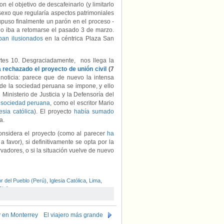
n el objetivo de descafeinarlo (y limitarlo
exo que regularía aspectos patrimoniales
upuso finalmente un parón en el proceso -
o iba a retomarse el pasado 3 de marzo.
ban ilusionados
en la céntrica Plaza San
tes 10. Desgraciadamente, nos llega la
 rechazado el proyecto de unión civil
(7
noticia: parece que de nuevo la intensa
de la sociedad peruana se impone, y ello
 Ministerio de Justicia y la Defensoría del
a sociedad peruana
, como el escritor Mario
lesia católica
). El proyecto
había sumado
a.
considera el proyecto (como al parecer
ha
 favor), si definitivamente se opta por la
vadores, o si la situación vuelve de nuevo
r del Pueblo (Perú)
,
Iglesia Católica
,
Lima
,
iviles
y en Monterrey
El viajero más grande