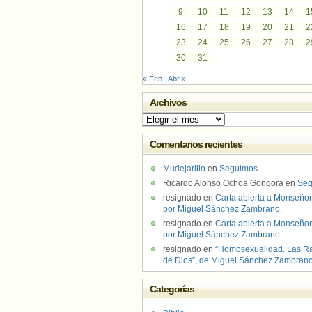
9
10
11
12
13
14
1
16
17
18
19
20
21
2
23
24
25
26
27
28
2
30
31
« Feb
Abr »
Archivos
Archivos
Comentarios recientes
Mudejarillo
en
Seguimos…
Ricardo Alonso Ochoa Gongora
en
Se
resignado
en
Carta abierta a Monseñor
por Miguel Sánchez Zambrano.
resignado
en
Carta abierta a Monseñor
por Miguel Sánchez Zambrano.
resignado
en
“Homosexualidad. Las R
de Dios”, de Miguel Sánchez Zambran
Categorías