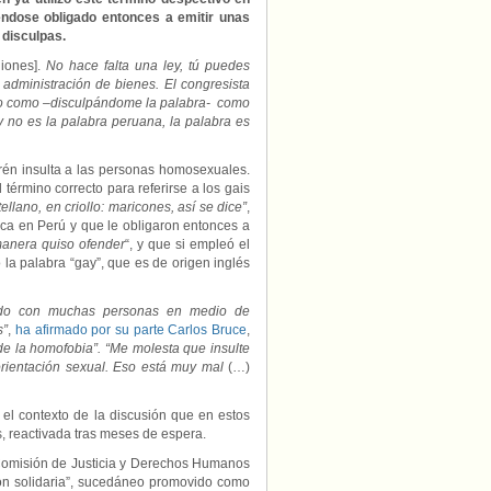
éndose obligado entonces a emitir unas
 disculpas.
iones].
No hace falta una ley, tú puedes
administración de bienes. El congresista
do como –disculpándome la palabra- como
 no es la palabra peruana, la palabra es
rén insulta a las personas homosexuales.
término correcto para referirse a los gais
lano, en criollo: maricones, así se dice”
,
ca en Perú y que le obligaron entonces a
anera quiso ofender
“, y que si empleó el
 la palabra “gay”, que es de origen inglés
tido con muchas personas en medio de
s”
,
ha afirmado por su parte Carlos Bruce
,
 de la homofobia”. “Me molesta que insulte
rientación sexual. Eso está muy mal
(…)
el contexto de la discusión que en estos
s, reactivada tras meses de espera.
 Comisión de Justicia y Derechos Humanos
ión solidaria”, sucedáneo promovido como