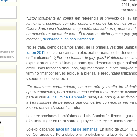
2011, vi
forzadas
“Estoy totalmente en contra [
en referencia al proyecto de ley un
formar una sociedad con otra persona y pones las normas en la 
Carlos Bruce está haciendo un papelón con todo eso, aparecien
un maricón en medio de todo. Él mismo ha dicho que es gay, gay
maricón”
,
declaraba el obispo Bambarén
.
No se trata, como decíamos antes, de la primera vez que Bamba
nsables de
Ya en 2011
, en plena campaña electoral peruana, defendió que el 
 traducción.
es “maricones”.
“¿Por qué hablan de gay, gais? Hablemos en castel
expresaba entonces. Unas palabras que despertaron gran polémi
emitir unas forzadas disculpas, argumentando que “
de ninguna m
término “maricones”, es porque la prensa le preguntaba utilizando
y según él no es correcta.
“Es realmente sorprendente, en este año y medio he deba
apasionamientos, pero nunca hemos caído a ese nivel de insulto
para el cual
el insulto de Bambarén
“refleja el odio que es típico
a tres millones de peruanos que comparten conmigo la misma o
Espero que se disculpe”
, añadía.
Las declaraciones homófobas de Luis Bambarén tienen lugar en 
días tiene lugar en Perú sobre el proyecto de ley de uniones civile
D
1
Lo explicábamos
hace un par de semanas
. En junio de 2014, la
del Congreso de Perú elaboró un predictamen a favor de la “un
8