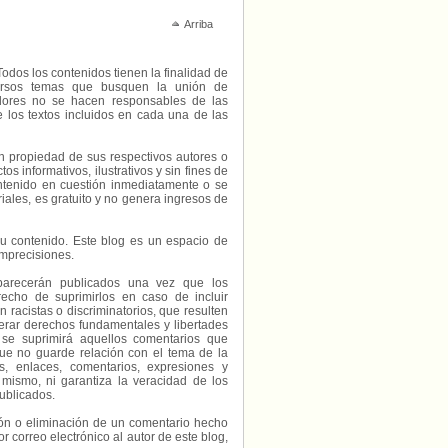
Arriba
Todos los contenidos tienen la finalidad de
diversos temas que busquen la unión de
radores no se hacen responsables de las
e los textos incluidos en cada una de las
on propiedad de sus respectivos autores o
s informativos, ilustrativos y sin fines de
contenido en cuestión inmediatamente o se
riales, es gratuito y no genera ingresos de
e su contenido. Este blog es un espacio de
imprecisiones.
parecerán publicados una vez que los
echo de suprimirlos en caso de incluir
 racistas o discriminatorios, que resulten
erar derechos fundamentales y libertades
 se suprimirá aquellos comentarios que
ue no guarde relación con el tema de la
, enlaces, comentarios, expresiones y
 mismo, ni garantiza la veracidad de los
ublicados.
ción o eliminación de un comentario hecho
or correo electrónico al autor de este blog,