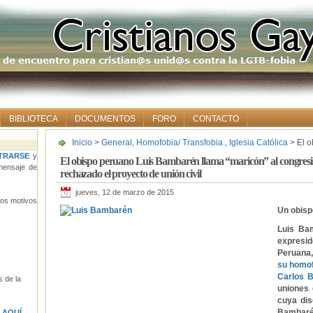
BIBLIOTECA
DOCUMENTOS
FORO
CONTACTO
Inicio
>
General
,
Homofobia/ Transfobia.
,
Iglesia Católica
> El o
“maricón” al congresista gay Carlos Bruce… mientras es rechaza
TRARSE
y
El obispo peruano Luis Bambarén llama “maricón” al congresi
ensaje de
rechazado el proyecto de unión civil
jueves, 12 de marzo de 2015
tros motivos
Un obisp
Luis Ba
expresi
Peruan
su homo
Carlos 
 de la
uniones 
cuya dis
Bambarén
s
AQUÍ