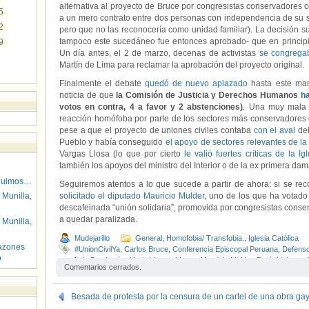
alternativa al proyecto de Bruce por congresistas conservadores co
5
a un mero contrato entre dos personas con independencia de su s
2
pero que no las reconocería como unidad familiar). La decisión s
tampoco este sucedáneo fue entonces aprobado- que en principi
9
Un día antes, el 2 de marzo, decenas de activistas
se congrega
Martín de Lima para reclamar la aprobación del proyecto original.
Finalmente el debate
quedó de nuevo aplazado
hasta este mar
noticia de que
la Comisión de Justicia y Derechos Humanos
ha
votos en contra, 4 a favor y 2 abstenciones)
. Una muy mala 
reacción homófoba por parte de los sectores más conservadores 
pese a que el proyecto de uniones civiles contaba
con el aval
del
Pueblo y había conseguido
el apoyo de sectores relevantes de l
Vargas Llosa (lo que por cierto
le valió fuertes críticas de la Ig
también los apoyos del ministro del Interior o de la ex primera dam
guimos…
Seguiremos atentos a lo que sucede a partir de ahora: si se re
 Munilla,
solicitado el diputado Mauricio Mulder
, uno de los que ha votado a
descafeinada “unión solidaria”, promovida por congresistas conser
a quedar paralizada.
 Munilla,
Mudejarillo
General
,
Homofobia/ Transfobia.
,
Iglesia Católica
azones
#UnionCivilYa
,
Carlos Bruce
,
Conferencia Episcopal Peruana
,
Defenso
o
Luis Bambarén
,
Mario Vargas LLosa
,
Mauricio Mulder
,
Perú
,
Uniones C
Comentarios cerrados.
Besada de protesta por la censura de un cartel de una obra ga