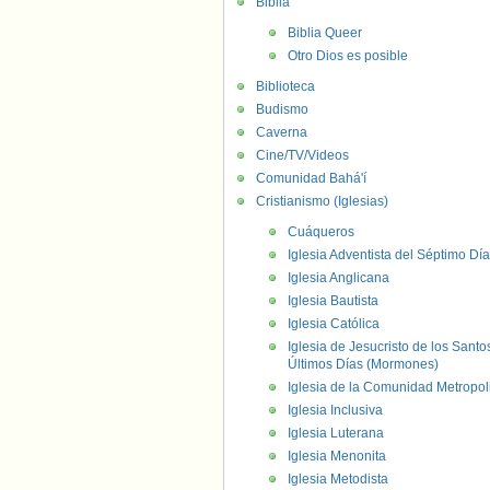
Biblia
Biblia Queer
Otro Dios es posible
Biblioteca
Budismo
Caverna
Cine/TV/Videos
Comunidad Bahá'í
Cristianismo (Iglesias)
Cuáqueros
Iglesia Adventista del Séptimo Día
Iglesia Anglicana
Iglesia Bautista
Iglesia Católica
Iglesia de Jesucristo de los Santo
Últimos Días (Mormones)
Iglesia de la Comunidad Metropol
Iglesia Inclusiva
Iglesia Luterana
Iglesia Menonita
Iglesia Metodista