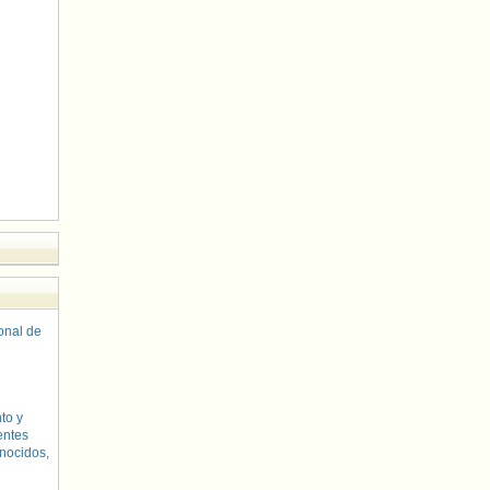
sonal de
to y
entes
nocidos,