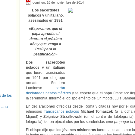
domingo, 16 de noviembre de 2014
Dos sacerdotes
polacos y un italiano,
asesinados en 1991
«Esperamos que el
papa apruebe el
decreto el próximo
año y que venga a
Perú para la
beatificación»
Dos sacerdotes
polacos y un italiano
que fueron asesinados
en 1991 por el grupo
armado Sendero
Luminoso
serán
declarados beatos mártires
y se espera que el papa Francisco lleg
s de los
la ceremonia, informó el obispo emérito de Chimbote, Luis Bamba
En declaraciones ofrecidas desde Roma y citadas hoy por el dia
itana
religiosos
franciscanos polacos
Michael Tomaszek
(a la dcha 
Miguel) y
Zbigniew Strzalkowski
(en el centro de lafotografía)
fotografía) fueron ejecutados por los senderistas
«por propagar la 
El obispo dijo que
los jóvenes misioneros
fueron acusados por los