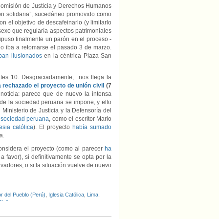
 Comisión de Justicia y Derechos Humanos
ión solidaria”, sucedáneo promovido como
n el objetivo de descafeinarlo (y limitarlo
exo que regularía aspectos patrimoniales
upuso finalmente un parón en el proceso -
o iba a retomarse el pasado 3 de marzo.
ban ilusionados
en la céntrica Plaza San
tes 10. Desgraciadamente, nos llega la
 rechazado el proyecto de unión civil
(7
noticia: parece que de nuevo la intensa
de la sociedad peruana se impone, y ello
 Ministerio de Justicia y la Defensoría del
a sociedad peruana
, como el escritor Mario
lesia católica
). El proyecto
había sumado
a.
considera el proyecto (como al parecer
ha
 favor), si definitivamente se opta por la
vadores, o si la situación vuelve de nuevo
r del Pueblo (Perú)
,
Iglesia Católica
,
Lima
,
iviles