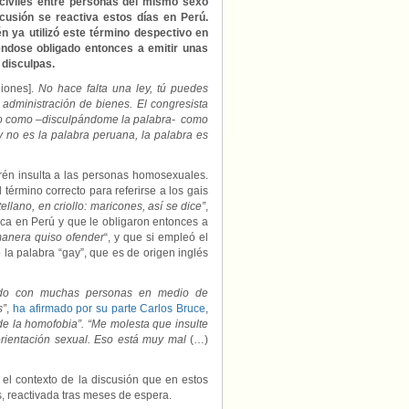
civiles entre personas del mismo sexo
congresista
cusión se reactiva estos días en Perú.
gay
 ya utilizó este término despectivo en
Carlos
éndose obligado entonces a emitir unas
Bruce…
 disculpas.
mientras
es
iones].
No hace falta una ley, tú puedes
rechazado
administración de bienes. El congresista
el
do como –disculpándome la palabra- como
proyecto
 no es la palabra peruana, la palabra es
de
unión
civil
rén insulta a las personas homosexuales.
término correcto para referirse a los gais
lano, en criollo: maricones, así se dice”
,
ca en Perú y que le obligaron entonces a
anera quiso ofender
“, y que si empleó el
 la palabra “gay”, que es de origen inglés
tido con muchas personas en medio de
s”
,
ha afirmado por su parte Carlos Bruce
,
 de la homofobia”. “Me molesta que insulte
rientación sexual. Eso está muy mal
(…)
el contexto de la discusión que en estos
s, reactivada tras meses de espera.