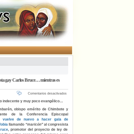
sta gay Carlos Bruce… mientras es
en
Comentarios desactivados
El
o indecente y muy poco evangélico…
obispo
peruano
mbarén, obispo emérito de Chimbote y
Luis
dente de la Conferencia Episcopal
Bambarén
a,
vuelve de nuevo a hacer gala de
llama
fobia
llamando
“maricón”
al congresista
“maricón”
Bruce
, promotor del proyecto de ley de
al