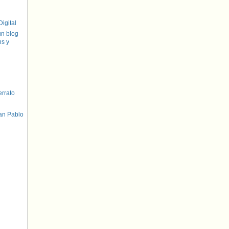
igital
un blog
hs y
errato
an Pablo