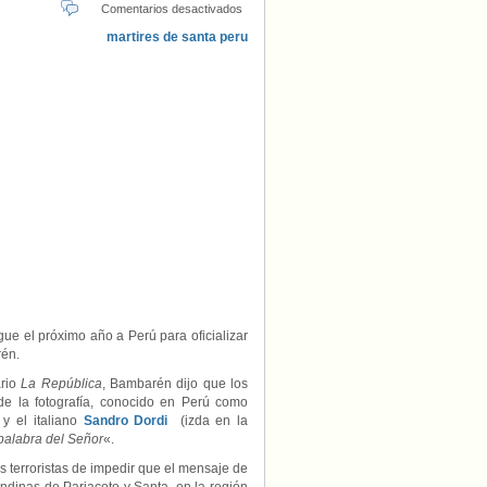
en
Comentarios desactivados
Mártires
de
Sendero
Luminoso
ue el próximo año a Perú para oficializar
rén.
rio
La República
, Bambarén dijo que los
de la fotografía, conocido en Perú como
, y el italiano
Sandro Dordi
(izda en la
palabra del Señor
«.
 terroristas de impedir que el mensaje de