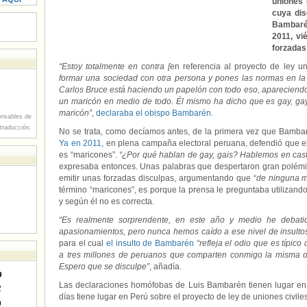
uniones 
cuya dis
Bambarén
2011, vi
forzadas
“Estoy totalmente en contra [
en referencia al proyecto de ley un
formar una sociedad con otra persona y pones las normas en la 
Carlos Bruce está haciendo un papelón con todo eso, aparecien
un maricón en medio de todo. Él mismo ha dicho que es gay, gay
maricón”
,
declaraba el obispo Bambarén
.
nsables de
 traducción.
No se trata, como decíamos antes, de la primera vez que Bamba
Ya en 2011
, en plena campaña electoral peruana, defendió que el 
es “maricones”.
“¿Por qué hablan de gay, gais? Hablemos en castel
expresaba entonces. Unas palabras que despertaron gran polémi
emitir unas forzadas disculpas, argumentando que “
de ninguna m
término “maricones”, es porque la prensa le preguntaba utilizando
y según él no es correcta.
“Es realmente sorprendente, en este año y medio he deba
apasionamientos, pero nunca hemos caído a ese nivel de insulto
para el cual
el insulto de Bambarén
“refleja el odio que es típico
a tres millones de peruanos que comparten conmigo la misma o
Espero que se disculpe”
, añadía.
D
Las declaraciones homófobas de Luis Bambarén tienen lugar en 
2
días tiene lugar en Perú sobre el proyecto de ley de uniones civile
9