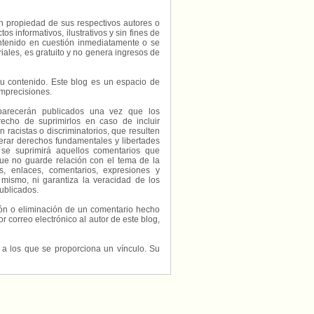
on propiedad de sus respectivos autores o
s informativos, ilustrativos y sin fines de
contenido en cuestión inmediatamente o se
riales, es gratuito y no genera ingresos de
e su contenido. Este blog es un espacio de
imprecisiones.
parecerán publicados una vez que los
echo de suprimirlos en caso de incluir
 racistas o discriminatorios, que resulten
erar derechos fundamentales y libertades
 se suprimirá aquellos comentarios que
ue no guarde relación con el tema de la
, enlaces, comentarios, expresiones y
 mismo, ni garantiza la veracidad de los
ublicados.
ción o eliminación de un comentario hecho
or correo electrónico al autor de este blog,
s a los que se proporciona un vínculo. Su