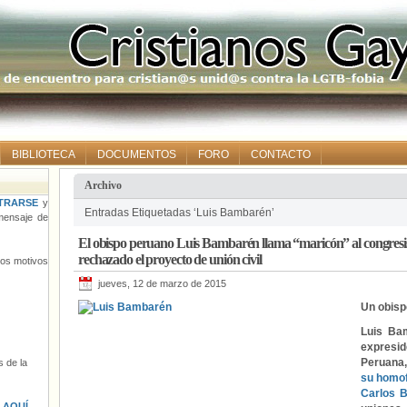
BIBLIOTECA
DOCUMENTOS
FORO
CONTACTO
Archivo
TRARSE
y
Entradas Etiquetadas ‘Luis Bambarén’
ensaje de
El obispo peruano Luis Bambarén llama “maricón” al congresi
rechazado el proyecto de unión civil
tros motivos
jueves, 12 de marzo de 2015
Un obisp
Luis Ba
expresi
Peruan
 de la
su homo
Carlos 
s
AQUÍ