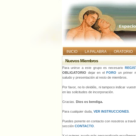
INICIO
LA PALABRA
ORATORIO
Nuevos Miembros
Para unirse a este grupo es necesario
REGIS
OBLIGATORIO
dejar en el
FORO
un primer m
saludo y presentación al resto de miembros.
Por favor, no lo olvidéis, ni tampoco indicar vues
en las solicitudes de incorporación.
Gracias.
Dios os bendiga.
Para cualquier duda,
VER INSTRUCCIONES
.
Puedes ponerte en contacto con nosotros a través
sección
CONTACTO
.
Y si quieres ayuda más personalizada escríbeno