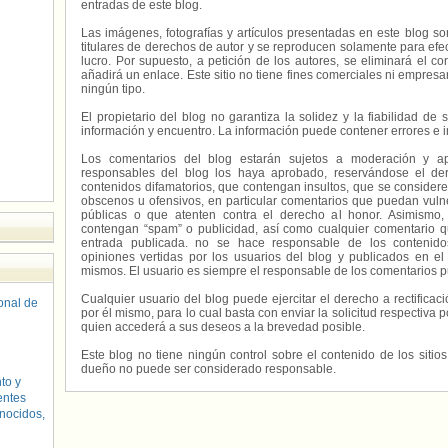
entradas de este blog.
Las imágenes, fotografías y artículos presentadas en este blog s
titulares de derechos de autor y se reproducen solamente para efecto
lucro. Por supuesto, a petición de los autores, se eliminará el 
añadirá un enlace. Este sitio no tiene fines comerciales ni empresa
ningún tipo.
El propietario del blog no garantiza la solidez y la fiabilidad d
información y encuentro. La información puede contener errores e 
Los comentarios del blog estarán sujetos a moderación y a
responsables del blog los haya aprobado, reservándose el der
contenidos difamatorios, que contengan insultos, que se consideren
obscenos u ofensivos, en particular comentarios que puedan vuln
públicas o que atenten contra el derecho al honor. Asimismo,
contengan “spam” o publicidad, así como cualquier comentario q
entrada publicada. no se hace responsable de los contenidos
opiniones vertidas por los usuarios del blog y publicados en el
mismos. El usuario es siempre el responsable de los comentarios p
Cualquier usuario del blog puede ejercitar el derecho a rectifica
sonal de
por él mismo, para lo cual basta con enviar la solicitud respectiva p
quien accederá a sus deseos a la brevedad posible.
Este blog no tiene ningún control sobre el contenido de los sitio
dueño no puede ser considerado responsable.
to y
entes
nocidos,