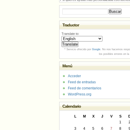
Buscar:
Traductor
Translate to:
* Servicio ofrecido por
Google
. No nos hacemos respo
los posibles errores en la
Menú
Acceder
Feed de entradas
Feed de comentarios
WordPress.org
Calendario
L
M
X
J
V
S
1
3
4
5
6
7
8