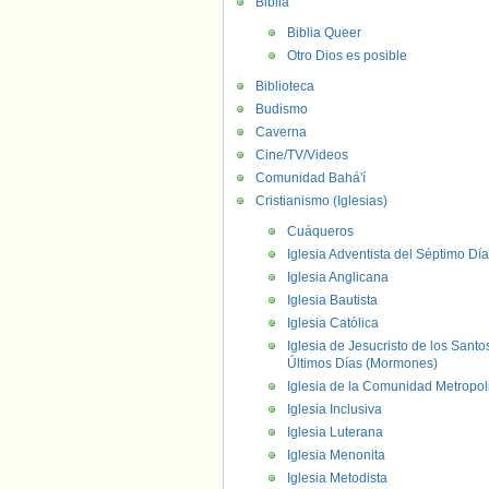
Biblia
Biblia Queer
Otro Dios es posible
Biblioteca
Budismo
Caverna
Cine/TV/Videos
Comunidad Bahá'í
Cristianismo (Iglesias)
Cuáqueros
Iglesia Adventista del Séptimo Día
Iglesia Anglicana
Iglesia Bautista
Iglesia Católica
Iglesia de Jesucristo de los Santo
Últimos Días (Mormones)
Iglesia de la Comunidad Metropol
Iglesia Inclusiva
Iglesia Luterana
Iglesia Menonita
Iglesia Metodista