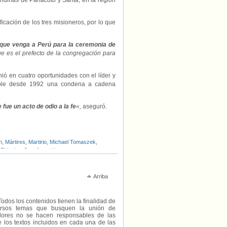
ndinas de Pariacoto y Santa, en la región
cación de los tres misioneros, por lo que
 que venga a Perú para la ceremonia de
ue es el prefecto de la congregación para
ió en cuatro oportunidades con el líder y
ple desde 1992 una condena a cadena
fue un acto de odio a la fe
«,
aseguró.
n
,
Mártires
,
Martirio
,
Michael Tomaszek
,
,
Zbigniew Strzalkowski
Arriba
Todos los contenidos tienen la finalidad de
diversos temas que busquen la unión de
radores no se hacen responsables de las
e los textos incluidos en cada una de las