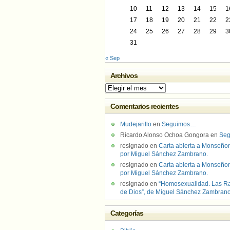
10
11
12
13
14
15
1
17
18
19
20
21
22
2
24
25
26
27
28
29
3
31
« Sep
Archivos
Archivos
Comentarios recientes
Mudejarillo
en
Seguimos…
Ricardo Alonso Ochoa Gongora
en
Se
resignado
en
Carta abierta a Monseñor
por Miguel Sánchez Zambrano.
resignado
en
Carta abierta a Monseñor
por Miguel Sánchez Zambrano.
resignado
en
“Homosexualidad. Las R
de Dios”, de Miguel Sánchez Zambran
Categorías