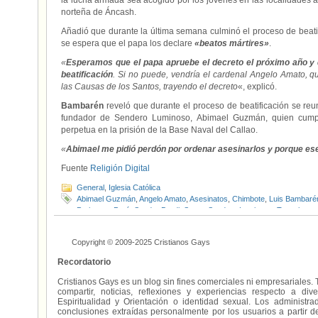
la lucha armada sea acogido por los jóvenes en las localidades a
norteña de Áncash.
Añadió que durante la última semana culminó el proceso de beatifi
se espera que el papa los declare
«beatos mártires»
.
«
Esperamos que el papa apruebe el decreto el próximo año y
beatificación
. Si no puede, vendría el cardenal Angelo Amato, q
las Causas de los Santos, trayendo el decreto
«, explicó.
Bambarén
reveló que durante el proceso de beatificación se reun
fundador de Sendero Luminoso, Abimael Guzmán, quien cum
perpetua en la prisión de la Base Naval del Callao.
«
Abimael me pidió perdón por ordenar asesinarlos y porque ese 
Fuente
Religión Digital
General
,
Iglesia Católica
Abimael Guzmán
,
Angelo Amato
,
Asesinatos
,
Chimbote
,
Luis Bambaré
Pariacoto
,
Perú
,
Sandro Dordi
,
Santa
,
Sendero Luminoso
,
Terrorismo
Copyright © 2009-2025 Cristianos Gays
Recordatorio
Cristianos Gays es un blog sin fines comerciales ni empresariales. 
compartir, noticias, reflexiones y experiencias respecto a 
Espiritualidad y Orientación o identidad sexual. Los administ
conclusiones extraídas personalmente por los usuarios a partir d