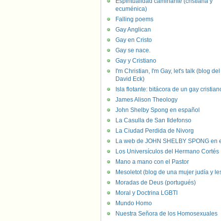
Espiritualidad caminante (cristiana y
ecuménica)
Falling poems
Gay Anglican
Gay en Cristo
Gay se nace.
Gay y Cristiano
I'm Christian, I'm Gay, let's talk (blog del
David Eck)
Isla flotante: bitácora de un gay cristian
James Alison Theology
John Shelby Spong en español
La Casulla de San Ildefonso
La Ciudad Perdida de Nivorg
La web de JOHN SHELBY SPONG en e
Los Universículos del Hermano Cortés
Mano a mano con el Pastor
Mesoletot (blog de una mujer judía y le
Moradas de Deus (portugués)
Moral y Doctrina LGBTI
Mundo Homo
Nuestra Señora de los Homosexuales