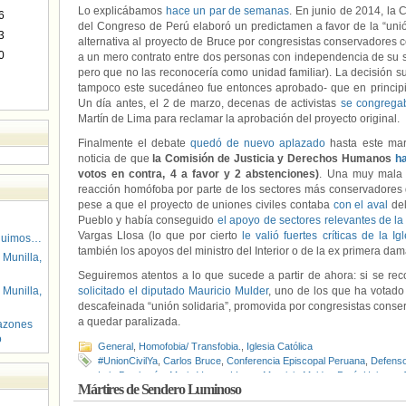
Lo explicábamos
hace un par de semanas
. En junio de 2014, la
6
del Congreso de Perú elaboró un predictamen a favor de la “un
3
alternativa al proyecto de Bruce por congresistas conservadores co
0
a un mero contrato entre dos personas con independencia de su s
pero que no las reconocería como unidad familiar). La decisión s
tampoco este sucedáneo fue entonces aprobado- que en principi
Un día antes, el 2 de marzo, decenas de activistas
se congrega
Martín de Lima para reclamar la aprobación del proyecto original.
Finalmente el debate
quedó de nuevo aplazado
hasta este mar
noticia de que
la Comisión de Justicia y Derechos Humanos
ha
votos en contra, 4 a favor y 2 abstenciones)
. Una muy mala 
reacción homófoba por parte de los sectores más conservadores 
pese a que el proyecto de uniones civiles contaba
con el aval
del
Pueblo y había conseguido
el apoyo de sectores relevantes de l
Vargas Llosa (lo que por cierto
le valió fuertes críticas de la Ig
guimos…
también los apoyos del ministro del Interior o de la ex primera dam
 Munilla,
Seguiremos atentos a lo que sucede a partir de ahora: si se re
 Munilla,
solicitado el diputado Mauricio Mulder
, uno de los que ha votado a
descafeinada “unión solidaria”, promovida por congresistas conser
a quedar paralizada.
azones
o
General
,
Homofobia/ Transfobia.
,
Iglesia Católica
#UnionCivilYa
,
Carlos Bruce
,
Conferencia Episcopal Peruana
,
Defenso
Luis Bambarén
,
Mario Vargas LLosa
,
Mauricio Mulder
,
Perú
,
Uniones C
Mártires de Sendero Luminoso