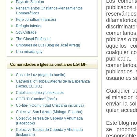
Los comenta
Pays de Zabulon
publicados 
Pensamientos Cristianos-Pensamientos
reservándos
Homoeróticos
difamatorio
Père Jonathan (francés)
discriminat
Refugio Interior
comentarios
Soy Cofrade
públicas o 
The Closet Professor
aquellos c
Umbrales de Luz (Blog de José Arregi)
cualquier c
Una mirada gay
publicada.
Comunidades e Iglesias cristianas LGTBI+
comentarios,
publicados 
Casa de Luz (dejando huella)
usuario es s
Cathedral of Hope/Catedral de la Esperanza
(Texas, EE.UU.)
Cualquier us
Católicos homo y bisexuales
eliminación 
CCEI "El Camino" (Perú)
enviar la so
Co-libr-í (Comunidad Cristiana inclusiva)
quien accede
Colectivo San Lázaro (Málaga, España)
Colectivo Teresa de Cepeda y Ahumada
Este blog no
(Facebook)
se proporc
Colectivo Teresa de Cepeda y Ahumada
(Instagram)
responsable