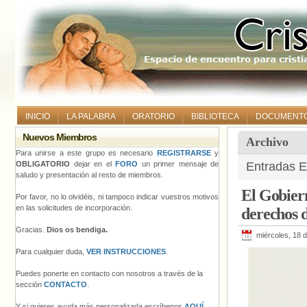
INICIO
LA PALABRA
ORATORIO
BIBLIOTECA
DOCUMENT
Nuevos Miembros
Archivo
Para unirse a este grupo es necesario
REGISTRARSE
y
OBLIGATORIO
dejar en el
FORO
un primer mensaje de
Entradas E
saludo y presentación al resto de miembros.
El Gobier
Por favor, no lo olvidéis, ni tampoco indicar vuestros motivos
en las solicitudes de incorporación.
derechos d
Gracias.
Dios os bendiga.
miércoles, 18 
Para cualquier duda,
VER INSTRUCCIONES
.
Puedes ponerte en contacto con nosotros a través de la
sección
CONTACTO
.
Y si quieres ayuda más personalizada escríbenos
AQUÍ