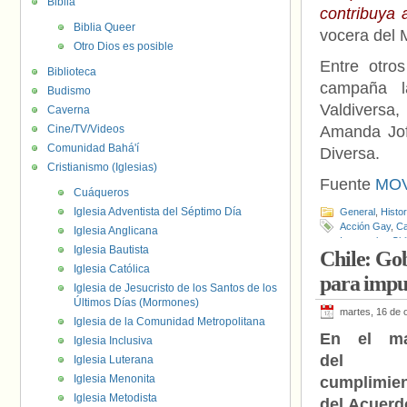
Biblia
contribuya 
Biblia Queer
vocera del 
Otro Dios es posible
Entre otro
Biblioteca
campaña l
Budismo
Valdiversa
Caverna
Cine/TV/Videos
Amanda Jof
Comunidad Bahá'í
Diversa.
Cristianismo (Iglesias)
Fuente
MOV
Cuáqueros
Iglesia Adventista del Séptimo Día
General
,
Histo
Acción Gay
,
Ca
Iglesia Anglicana
Interxuales Chi
Iglesia Bautista
Chile: Gob
Observatorio d
Iglesia Católica
Diversa
,
Sindi
para impu
Iglesia de Jesucristo de los Santos de los
Últimos Días (Mormones)
martes, 16 de 
Iglesia de la Comunidad Metropolitana
En el ma
Iglesia Inclusiva
del
Iglesia Luterana
Iglesia Menonita
cumplimie
Iglesia Metodista
del Acuerd