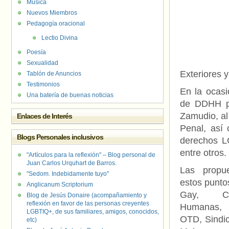
Música
Nuevos Miembros
Pedagogía oracional
Lectio Divina
Poesía
Sexualidad
Exteriores y
Tablón de Anuncios
Testimonios
En la ocasi
Una batería de buenas noticias
de DDHH pa
Zamudio, al
Enlaces de Interés
Penal, así 
Blogs Personales inclusivos
derechos LG
entre otros.
"Artículos para la reflexión" – Blog personal de
Juan Carlos Urquhart de Barros.
Las propu
"Sedom. Indebidamente tuyo"
estos punto
Anglicanum Scriptorium
Gay, Ce
Blog de Jesús Donaire (acompañamiento y
reflexión en favor de las personas creyentes
Humanas, 
LGBTIQ+, de sus familiares, amigos, conocidos,
OTD, Sindi
etc)