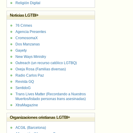
Religión Digital
Noticias LGTBI+
76 Crimes
Agencia Presentes
CromosomaX
Dos Manzanas
Gayety
New Ways Ministry
Outreach (un recurso católico LGTBQ)
Oveja Rosa (Familias diversas)
Radio Carlos Paz
Revista GQ
SentidoG
Trans Lives Matter (Recordando a Nuestros
Muertos/listado personas trans asesinadas)
XtraMagazine
Organizaciones cristianas LGTBI+
ACGIL (Barcelona)