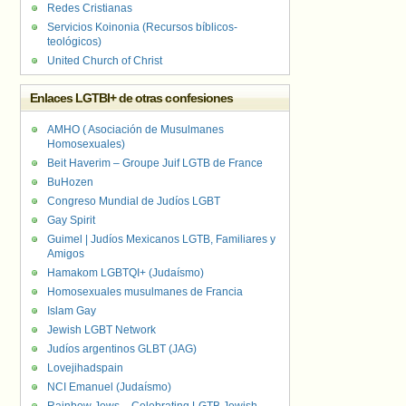
Redes Cristianas
Servicios Koinonia (Recursos bíblicos-
teológicos)
United Church of Christ
Enlaces LGTBI+ de otras confesiones
AMHO ( Asociación de Musulmanes
Homosexuales)
Beit Haverim – Groupe Juif LGTB de France
BuHozen
Congreso Mundial de Judíos LGBT
Gay Spirit
Guimel | Judíos Mexicanos LGTB, Familiares y
Amigos
Hamakom LGBTQI+ (Judaísmo)
Homosexuales musulmanes de Francia
Islam Gay
Jewish LGBT Network
Judíos argentinos GLBT (JAG)
Lovejihadspain
NCI Emanuel (Judaísmo)