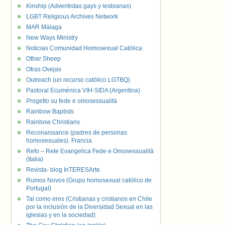
Kinship (Adventistas gays y lesbianas)
LGBT Religious Archives Network
MAR Málaga
New Ways Ministry
Noticias Comunidad Homosexual Católica
Other Sheep
Otras Ovejas
Outreach (un recurso católico LGTBQ)
Pastoral Ecuménica VIH-SIDA (Argentina)
Progetto su fede e omosessualità
Rainbow Baptists
Rainbow Christians
Reconaissance (padres de personas
homosexuales). Francia
Refo – Rete Evangelica Fede e Omosessualità
(Italia)
Revista- blog InTERESArte.
Rumos Novos (Grupo homosexual católico de
Portugal)
Tal como eres (Cristianas y cristianos en Chile
por la inclusión de la Diversidad Sexual en las
iglesias y en la sociedad)