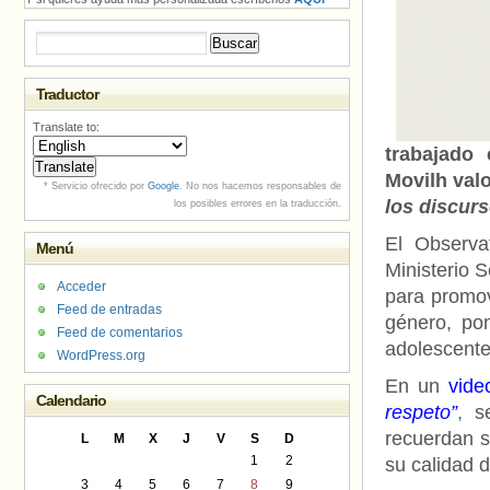
Buscar:
Traductor
Translate to:
trabajado
Movilh valo
* Servicio ofrecido por
Google
. No nos hacemos responsables de
los discurs
los posibles errores en la traducción.
El Observa
Menú
Ministerio 
Acceder
para promov
Feed de entradas
género, pon
Feed de comentarios
adolescente
WordPress.org
En un
vide
Calendario
respeto”
,
se
recuerdan s
L
M
X
J
V
S
D
1
2
su calidad d
3
4
5
6
7
8
9