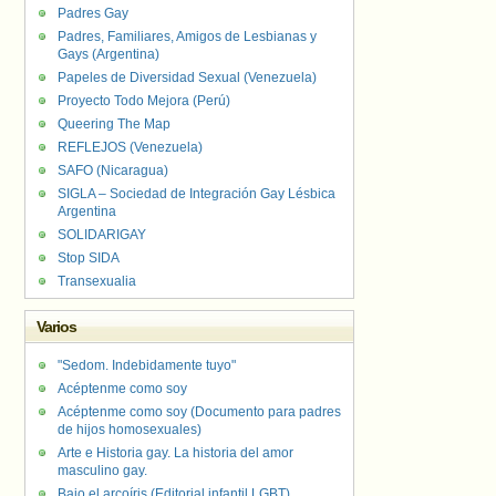
Padres Gay
Padres, Familiares, Amigos de Lesbianas y
Gays (Argentina)
Papeles de Diversidad Sexual (Venezuela)
Proyecto Todo Mejora (Perú)
Queering The Map
REFLEJOS (Venezuela)
SAFO (Nicaragua)
SIGLA – Sociedad de Integración Gay Lésbica
Argentina
SOLIDARIGAY
Stop SIDA
Transexualia
Varios
"Sedom. Indebidamente tuyo"
Acéptenme como soy
Acéptenme como soy (Documento para padres
de hijos homosexuales)
Arte e Historia gay. La historia del amor
masculino gay.
Bajo el arcoíris (Editorial infantil LGBT).