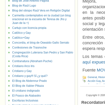
Mejora,
Blog de José Antonio Pagola
Blog de Raúl Lugo
organizaci
Blog del obispo Raúl Vera en Religión Digital
en la nec
Carmelita contemplativo en la ciudad (un blog
antes posib
oracional en la escuela de Teresa de Jhs y
Juan de la +)
social y le
Cartujo con licencia propia
orientación
Católico y Gay
Entre otros
Católico+Gay
concreción 
Concordia, el blog de Oswaldo Gallo Serrato
Confesiones de Trasnoche
espera resp
Congregación Luterana San Pedro y San Pablo
Los temas c
(Costa Rica)
Contranatura (Abraham Puche)
aquí expues
Cristiano Arco Iris
Fuente
MOV
Cristiano y Gay
Cristiano y gay!!! Sí ¿y qué?
General
,
Histo
El Blog de Abdennur Prado
Acción Gay
,
Ac
Ceres
,
Chile
,
C
El Blog de Xabier Pikaza
Derechos Human
El cristiano indignado
Iguales
,
Ley Z
Copyright © 200
El Frasco de Alabastro
MOVILH
,
MUM
Subsecretaria
Escrituras Inclusivas
Recordator