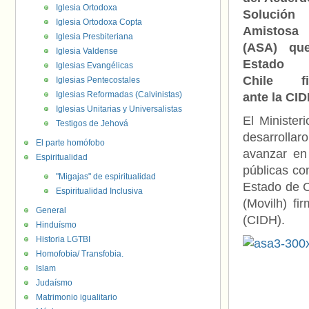
Iglesia Ortodoxa
Solución
Iglesia Ortodoxa Copta
Amistosa
Iglesia Presbiteriana
(ASA) qu
Iglesia Valdense
Estado
Iglesias Evangélicas
Chile fi
Iglesias Pentecostales
Iglesias Reformadas (Calvinistas)
ante la CI
Iglesias Unitarias y Universalistas
El Minister
Testigos de Jehová
desarrollar
El parte homófobo
avanzar en 
Espiritualidad
públicas co
"Migajas" de espiritualidad
Estado de C
Espiritualidad Inclusiva
(Movilh) f
General
(CIDH).
Hinduísmo
Historia LGTBI
Homofobia/ Transfobia.
Islam
Judaísmo
Matrimonio igualitario