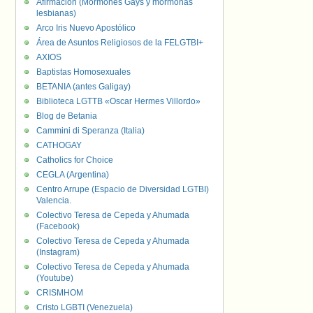
Afirmación (Mormones Gays y mormonas
lesbianas)
Arco Iris Nuevo Apostólico
Área de Asuntos Religiosos de la FELGTBI+
AXIOS
Baptistas Homosexuales
BETANIA (antes Galigay)
Biblioteca LGTTB «Oscar Hermes Villordo»
Blog de Betania
Cammini di Speranza (Italia)
CATHOGAY
Catholics for Choice
CEGLA (Argentina)
Centro Arrupe (Espacio de Diversidad LGTBI)
Valencia.
Colectivo Teresa de Cepeda y Ahumada
(Facebook)
Colectivo Teresa de Cepeda y Ahumada
(Instagram)
Colectivo Teresa de Cepeda y Ahumada
(Youtube)
CRISMHOM
Cristo LGBTI (Venezuela)