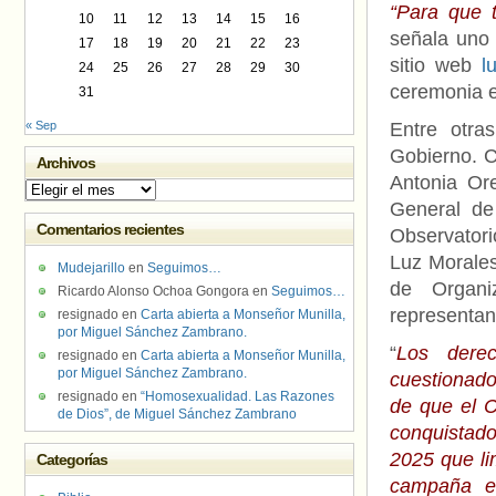
“Para que 
10
11
12
13
14
15
16
señala uno 
17
18
19
20
21
22
23
sitio web
l
24
25
26
27
28
29
30
ceremonia e
31
« Sep
Entre otra
Gobierno. C
Archivos
Antonia Or
Archivos
General de
Comentarios recientes
Observator
Luz Morales
Mudejarillo
en
Seguimos…
de Organi
Ricardo Alonso Ochoa Gongora
en
Seguimos…
representant
resignado
en
Carta abierta a Monseñor Munilla,
por Miguel Sánchez Zambrano.
“
Los derec
resignado
en
Carta abierta a Monseñor Munilla,
por Miguel Sánchez Zambrano.
cuestionados
resignado
en
“Homosexualidad. Las Razones
de que el 
de Dios”, de Miguel Sánchez Zambrano
conquistado
2025 que li
Categorías
campaña es