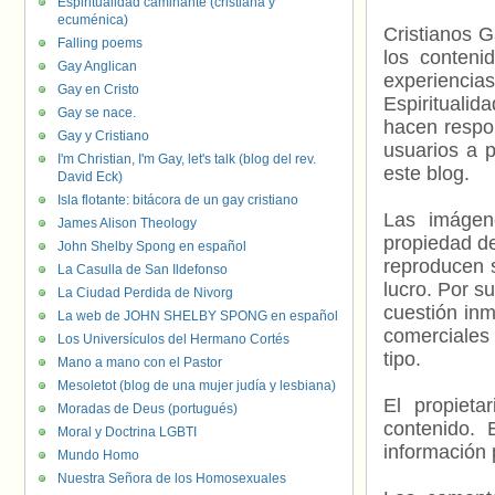
Espiritualidad caminante (cristiana y
ecuménica)
Cristianos G
Falling poems
los contenid
Gay Anglican
experienci
Gay en Cristo
Espiritualid
Gay se nace.
hacen respo
Gay y Cristiano
usuarios a p
I'm Christian, I'm Gay, let's talk (blog del rev.
este blog.
David Eck)
Isla flotante: bitácora de un gay cristiano
Las imágene
James Alison Theology
propiedad de
John Shelby Spong en español
reproducen s
La Casulla de San Ildefonso
lucro. Por s
La Ciudad Perdida de Nivorg
cuestión inm
La web de JOHN SHELBY SPONG en español
comerciales 
Los Universículos del Hermano Cortés
tipo.
Mano a mano con el Pastor
Mesoletot (blog de una mujer judía y lesbiana)
El propieta
Moradas de Deus (portugués)
contenido. 
Moral y Doctrina LGBTI
información 
Mundo Homo
Nuestra Señora de los Homosexuales