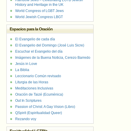
Rainbow Jews – Celebrating LGTB Jewish
History and Heritage in the UK
World Congress of LGBT Jews
World Jewish Congress LBGT
Espacios para la Oración
El Evangelio de cada día
El Evangelio del Domingo (José Luis Sicre)
Escuchar el Evangelio del día
Imágenes de la Buena Noticia, Cerezo Barredo
Jesús in Love
La Biblia
Leccionario Común revisado
Liturgia de las Horas
Meditaciones Inclusivas
Oración de Taizé (Ecuménica)
Out In Scriptures
Passion of Christ: A Gay Vision (Libro)
QSpirit (Espiritualidad Queer)
Rezando voy