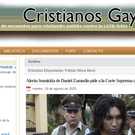
BIBLIOTECA
DOCUMENTOS
FORO
CONTACTO
Archivo
TRARSE
y
Entradas Etiquetadas ‘Fabián Mora Mora’
ensaje de
Alerta: homicida de Daniel Zamudio pide a la Corte Suprema q
tros motivos
martes, 19 de agosto de 2025
 de la
s
AQUÍ