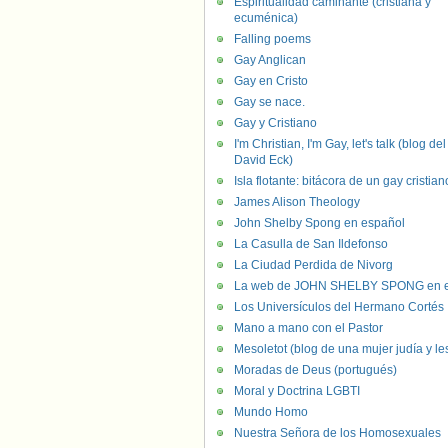
Espiritualidad caminante (cristiana y
ecuménica)
Falling poems
Gay Anglican
Gay en Cristo
Gay se nace.
Gay y Cristiano
I'm Christian, I'm Gay, let's talk (blog del
David Eck)
Isla flotante: bitácora de un gay cristian
James Alison Theology
John Shelby Spong en español
La Casulla de San Ildefonso
La Ciudad Perdida de Nivorg
La web de JOHN SHELBY SPONG en e
Los Universículos del Hermano Cortés
Mano a mano con el Pastor
Mesoletot (blog de una mujer judía y le
Moradas de Deus (portugués)
Moral y Doctrina LGBTI
Mundo Homo
Nuestra Señora de los Homosexuales