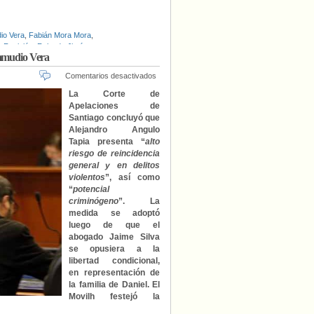
io Vera
,
Fabián Mora Mora
,
,
Revisión
,
Rolando Jiménez
Zamudio Vera
en
Comentarios desactivados
Tribunal
La Corte de
rechaza
Apelaciones de
libertad
Santiago concluyó que
condicional
Alejandro Angulo
para
Tapia presenta “
alto
asesino
riesgo de reincidencia
de
general y en delitos
Daniel
Zamudio
violentos
”, así como
Vera
“
potencial
criminógeno
”. La
medida se adoptó
luego de que el
abogado Jaime Silva
se opusiera a la
libertad condicional,
en representación de
la familia de Daniel. El
Movilh festejó la