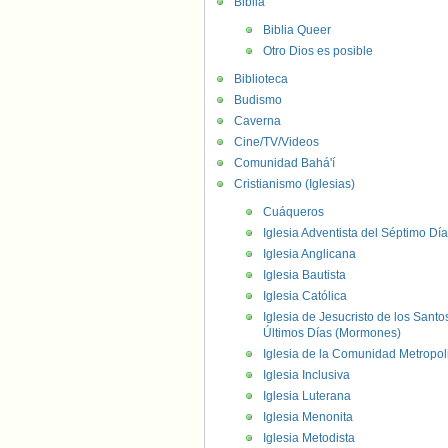
Biblia
Biblia Queer
Otro Dios es posible
Biblioteca
Budismo
Caverna
Cine/TV/Videos
Comunidad Bahá'í
Cristianismo (Iglesias)
Cuáqueros
Iglesia Adventista del Séptimo Día
Iglesia Anglicana
Iglesia Bautista
Iglesia Católica
Iglesia de Jesucristo de los Santo
Últimos Días (Mormones)
Iglesia de la Comunidad Metropol
Iglesia Inclusiva
Iglesia Luterana
Iglesia Menonita
Iglesia Metodista