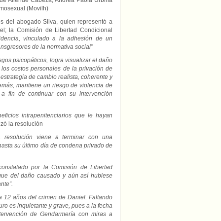
ue Allende Cabeza, Andrea Paola Urbina
omosexual (Movilh)
es del abogado Silva, quien representó a
l; la Comisión de Libertad Condicional
idencia, vinculado a la adhesión de un
ansgresores de la normativa social
”
sgos psicopáticos, logra visualizar el daño
 los costos personales de la privación de
 estrategia de cambio realista, coherente y
emás, mantiene un riesgo de violencia de
 a fin de continuar con su intervención
eficios intrapenitenciarios que le hayan
lizó la resolución
a resolución viene a terminar con una
hasta su último día de condena privado de
onstatado por la Comisión de Libertad
que del daño causado y aún así hubiese
nte”.
a 12 años del crimen de Daniel. Faltando
ro es inquietante y grave, pues a la fecha
ntervención de Gendarmería con miras a