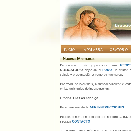
INICIO
LA PALABRA
ORATORIO
Nuevos Miembros
Para unirse a este grupo es necesario
REGIS
OBLIGATORIO
dejar en el
FORO
un primer m
saludo y presentación al resto de miembros.
Por favor, no lo olvidéis, ni tampoco indicar vues
en las solicitudes de incorporación.
Gracias.
Dios os bendiga.
Para cualquier duda,
VER INSTRUCCIONES
.
Puedes ponerte en contacto con nosotros a través
sección
CONTACTO
.
Y si quieres ayuda más personalizada escríbeno