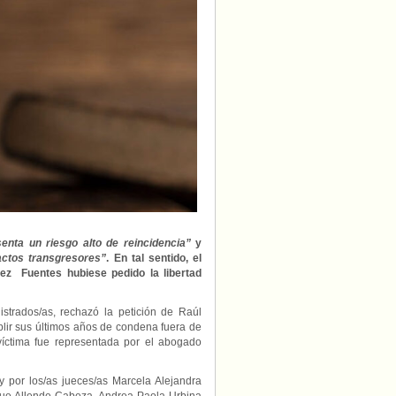
condicional
a
asesino
de
Daniel
Zamudio
Vera
senta un riesgo alto de reincidencia”
y
actos transgresores”
. En tal sentido, el
ez Fuentes hubiese pedido la libertad
strados/as, rechazó la petición de Raúl
lir sus últimos años de condena fuera de
víctima fue representada por el abogado
y por los/as jueces/as Marcela Alejandra