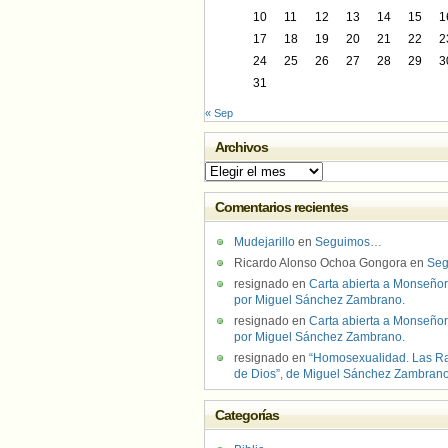
10
11
12
13
14
15
1
17
18
19
20
21
22
2
24
25
26
27
28
29
3
31
« Sep
Archivos
Archivos
Comentarios recientes
Mudejarillo
en
Seguimos…
Ricardo Alonso Ochoa Gongora
en
Se
resignado
en
Carta abierta a Monseñor
por Miguel Sánchez Zambrano.
resignado
en
Carta abierta a Monseñor
por Miguel Sánchez Zambrano.
resignado
en
“Homosexualidad. Las R
de Dios”, de Miguel Sánchez Zambran
Categorías