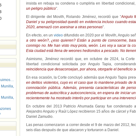
insista en rebaja su condena o cumplirla en libertad condicional,
6
un peligro público
”.
3
El dirigente del Movilh, Rolando Jiménez, recordó que “
Angulo f
0
Daniel y su peligrosidad quedó en evidencia incluso cuando estaba
2020, amenazó con asesinar a otras personas
”.
En efecto, en un
video
difundido en 2020 por el Movilh, Angulo señ
a otro weón?, ¿eso quieren? Están a punto de conocerme, ba
conmigo no. Me han visto muy piola, weón. Les voy a sacar la c
Esta ciudad está llena de weones hediondos a pescado. No tienen
Asimismo, Jiménez recordó que, en octubre de 2024, la Corte
libertad condicional solicitada por Angulo Tapia, consideran
reincidencia que desaconsejan, por ahora, otorgarle el beneficio s
En esa ocasión, la Corte concluyó además que Angulo Tapia pres
guimos…
en delitos violentos, cuyo es el caso que lo mantiene privado de li
 Munilla,
connotación pública. Además, presenta características de pers
problemas de autocrítica y autoconciencia, en espera de iniciar un
 Munilla,
recientemente ha mostrado interés por participar en una intervenc
En octubre del 2013 Patricio Ahumada Garay fue condenado a 
azones
Alejandro Angulo y Raúl López recibieron 15 años de cárcel y Fa
o
Daniel Zamudio.
Las penas comenzaron a correr desde el 9 de marzo del 2012, fec
seis días después de que atacaron y torturaron a Daniel.