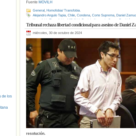
Fuente
MOVILH
General
,
Homofobia/ Transfobia.
Alejandro Angulo Tapia
,
Chile
,
Condena
,
Corte Suprema
,
Daniel Zamud
Homofobia/Transfobia
,
MOVILH
,
Patricio Ahumada Garay
,
Raul López
Tribunal rechaza libertad condicional para asesino de Daniel 
miércoles, 30 de octubre de 2024
s de los
itana
resolución.