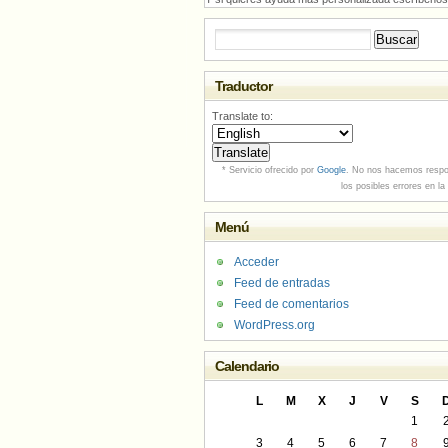
Buscar:
Traductor
Translate to:
* Servicio ofrecido por
Google
. No nos hacemos respo
los posibles errores en la
Menú
Acceder
Feed de entradas
Feed de comentarios
WordPress.org
Calendario
L
M
X
J
V
S
1
3
4
5
6
7
8