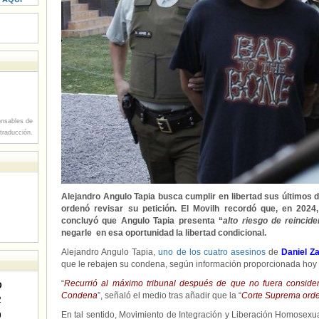
nsables de
 traducción.
Alejandro Angulo Tapia busca cumplir en libertad sus últimos
ordenó revisar su petición. El Movilh recordó que, en 2024
concluyó que Angulo Tapia presenta “
alto riesgo de reincide
negarle en esa oportunidad la libertad condicional.
Alejandro Angulo Tapia,
uno de los cuatro asesinos
de
Daniel Z
que le rebajen su condena, según información proporcionada hoy 
“
Recurrió al máximo tribunal después de que no fuera consid
D
Condena
”, señaló el medio tras añadir que la “
Corte Suprema orde
2
En tal sentido, Movimiento de Integración y Liberación Homosexu
9