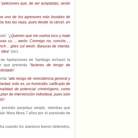
 “
peticiones que, de ser aceptadas, serán
ue uno de los agresores más brutales de
 tras las rejas, pues desde la cárcel, en
aló: “
¿Quieren que me vuelva loco y mate
suras cu…, weón. Conmigo no, conche…,
onch… giles cul weón. Basuras de mierda.
 idea
” (sic).
 de Apelaciones de Santiago rechazó la
do que presenta “
factores de riesgo de
olicitado
”.
enta “
alto riesgo de reincidencia general y
bertad, esto es, un homicidio calificado de
onalidad de potencial criminógeno, como
 plan de intervención individual, pues solo
ión
”.
presidio perpetuo simple, mientras que
bián Mora Mora 7 años por el asesinato de
ha cuando los asesinos fueron detenidos,