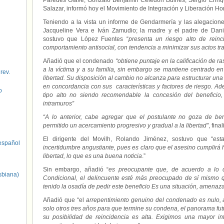
Paredes Olave, Gonzalo Benjamín Celedón Bulnes, Sergio Enriq
Salazar, informó hoy el Movimiento de Integración y Liberación H
Teniendo a la vista un informe de Gendarmería y las alegacion
Jacqueline Vera e Iván Zamudio; la madre y el padre de Danie
sostuvo que López Fuentes “
presenta un riesgo alto de reinc
comportamiento antisocial, con tendencia a minimizar sus actos tr
Añadió que el condenado
“obtiene puntaje en la calificación de ra
a la víctima y a su familia, sin embargo se mantiene centrado en
 rev.
libertad. Su disposición al cambio no alcanza para estructurar una
en concordancia con sus características y factores de riesgo. Ad
o
tipo alto no siendo recomendable la concesión del beneficio,
intramuros”
“A lo anterior, cabe agregar que el postulante no goza de ben
permitido un acercamiento progresivo y gradual a la libertad”
, fina
El dirigente del Movilh, Rolando Jiménez, sostuvo que “
est
spañol
incertidumbre angustiante, pues es claro que el asesino cumplirá 
libertad, lo que es una buena noticia
.”
Sin embargo, añadió “
es preocupante que, de acuerdo a lo c
sbiana)
Condicional, el delincuente esté más preocupado de sí mismo 
tenido la osadía de pedir este beneficio Es una situación, amenaza
Añadió que “el
arrepentimiento genuino del condenado es nulo, 
solo otros tres años para que termine su condena, el panorama futu
su posibilidad de reincidencia es alta. Exigimos una mayor i