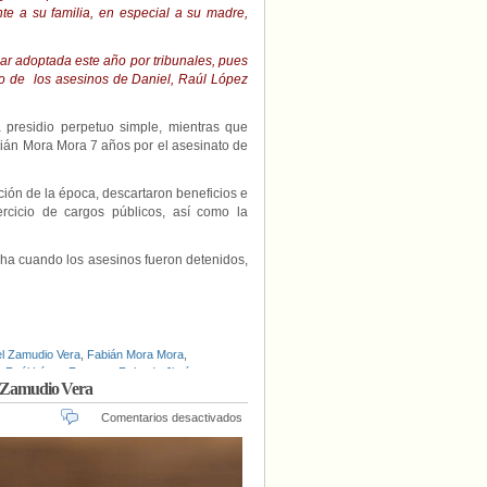
e a su familia, en especial a su madre,
ar adoptada este año por tribunales, pues
tro de los asesinos de Daniel, Raúl López
presidio perpetuo simple, mientras que
bián Mora Mora 7 años por el asesinato de
ción de la época, descartaron beneficios e
rcicio de cargos públicos, así como la
ha cuando los asesinos fueron detenidos,
el Zamudio Vera
,
Fabián Mora Mora
,
,
Raúl López Fuentes
,
Rolando Jiménez
el Zamudio Vera
en
Comentarios desactivados
Cordura:
jueces
niegan
libertad