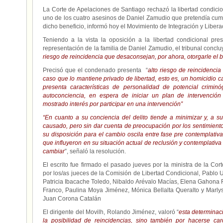
La Corte de Apelaciones de Santiago rechazó la libertad condicion
uno de los cuatro asesinos de Daniel Zamudio que pretendía cump
dicho beneficio, informó hoy el Movimiento de Integración y Libe
Teniendo a la vista la oposición a la libertad condicional pr
representación de la familia de Daniel Zamudio, el tribunal concl
riesgo de reincidencia que desaconsejan, por ahora, otorgarle el b
Precisó que el condenado presenta “
alto riesgo de reincidencia
caso que lo mantiene privado de libertad, esto es, un homicidio c
presenta características de personalidad de potencial crimin
autoconciencia, en espera de iniciar un plan de intervención
mostrado interés por participar en una intervención”
“En cuanto a su conciencia del delito tiende a minimizar y, a su
causado, pero sin dar cuenta de preocupación por los sentimientos 
su disposición para el cambio oscila entre fase pre contemplativ
que influyeron en su situación actual de reclusión y contemplativa
cambiar
”, señaló la resolución.
El escrito fue firmado el pasado jueves por la ministra de la Co
por los/as jueces de la Comisión de Libertad Condicional, Pablo 
Patricia Ibacache Toledo, Nibaldo Arévalo Macías, Elena Gahona Fl
Franco, Paulina Moya Jiménez, Mónica Bellalta Queralto y Marlys
Juan Corona Catalán
El dirigente del Movilh, Rolando Jiménez, valoró “
esta determinac
la posibilidad de reincidencias, sino también por hacerse c