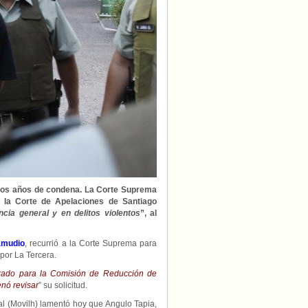
Suprema
que
le
rebaje
su
condena
 dos años de condena. La Corte Suprema
, la Corte de Apelaciones de Santiago
ncia general y en delitos violentos
”, al
amudio
, recurrió a la Corte Suprema para
por La Tercera.
erado para la Comisión de Reducción de
nó revisar
” su solicitud.
al (Movilh) lamentó hoy que Angulo Tapia,