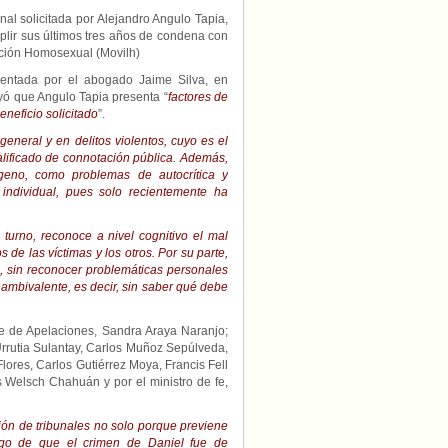
al solicitada por Alejandro Angulo Tapia,
lir sus últimos tres años de condena con
ración Homosexual (Movilh)
esentada por el abogado Jaime Silva, en
uyó que Angulo Tapia presenta “
factores de
eneficio solicitado
”.
 general y en delitos violentos, cuyo es el
alificado de connotación pública. Además,
ógeno, como problemas de autocrítica y
 individual, pues solo recientemente ha
 turno, reconoce a nivel cognitivo el mal
de las víctimas y los otros. Por su parte,
a, sin reconocer problemáticas personales
 ambivalente, es decir, sin saber qué debe
rte de Apelaciones, Sandra Araya Naranjo;
Urrutia Sulantay, Carlos Muñoz Sepúlveda,
ores, Carlos Gutiérrez Moya, Francis Fell
 Welsch Chahuán y por el ministro de fe,
ión de tribunales no solo porque previene
argo de que el crimen de Daniel fue de