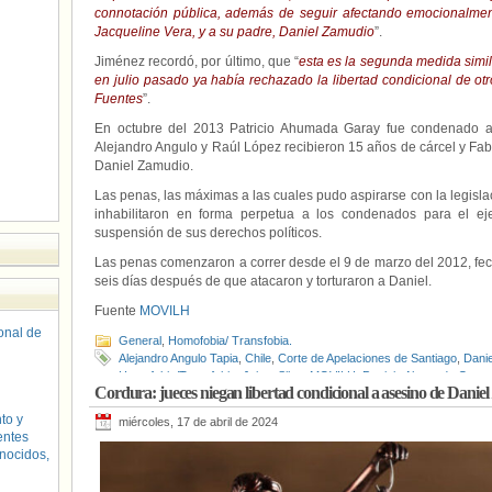
connotación pública, además de seguir afectando emocionalment
Jacqueline Vera, y a su padre, Daniel Zamudio
”.
Jiménez recordó, por último, que “
esta es la segunda medida simil
en julio pasado
ya había rechazado la libertad condicional de o
Fuentes
”.
En octubre del 2013 Patricio Ahumada Garay fue condenado a 
Alejandro Angulo y Raúl López recibieron 15 años de cárcel y Fa
Daniel Zamudio.
Las penas, las máximas a las cuales pudo aspirarse con la legisla
inhabilitaron en forma perpetua a los condenados para el eje
suspensión de sus derechos políticos.
Las penas comenzaron a correr desde el 9 de marzo del 2012, fec
seis días después de que atacaron y torturaron a Daniel.
Fuente
MOVILH
sonal de
General
,
Homofobia/ Transfobia.
Alejandro Angulo Tapia
,
Chile
,
Corte de Apelaciones de Santiago
,
Dani
Homofobia/Transfobia
,
Jaime Silva
,
MOVILH
,
Patricio Ahumada Garay
Cordura: jueces niegan libertad condicional a asesino de Dani
to y
miércoles, 17 de abril de 2024
entes
nocidos,