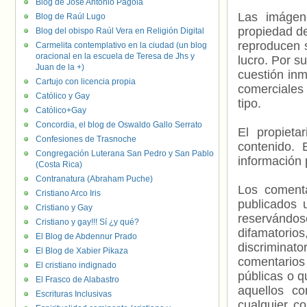
Blog de José Antonio Pagola
Las imágene
Blog de Raúl Lugo
propiedad de
Blog del obispo Raúl Vera en Religión Digital
reproducen s
Carmelita contemplativo en la ciudad (un blog
oracional en la escuela de Teresa de Jhs y
lucro. Por s
Juan de la +)
cuestión inm
Cartujo con licencia propia
comerciales 
Católico y Gay
tipo.
Católico+Gay
Concordia, el blog de Oswaldo Gallo Serrato
El propieta
Confesiones de Trasnoche
contenido. 
Congregación Luterana San Pedro y San Pablo
información 
(Costa Rica)
Contranatura (Abraham Puche)
Los comenta
Cristiano Arco Iris
publicados 
Cristiano y Gay
reservándos
Cristiano y gay!!! Sí ¿y qué?
difamatorio
El Blog de Abdennur Prado
discriminat
El Blog de Xabier Pikaza
comentarios
El cristiano indignado
públicas o 
El Frasco de Alabastro
aquellos c
Escrituras Inclusivas
cualquier c