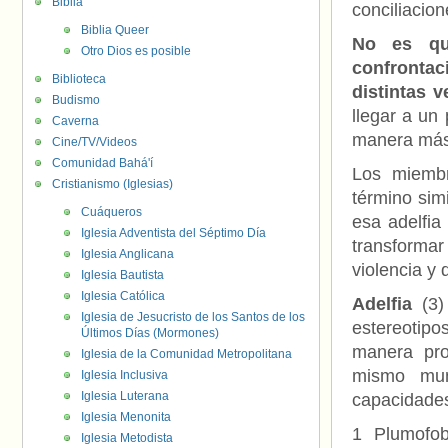
Biblia
conciliacion
Biblia Queer
No es qu
Otro Dios es posible
confrontac
Biblioteca
distintas 
Budismo
llegar a un
Caverna
manera más 
Cine/TV/Videos
Comunidad Bahá'í
Los miembr
Cristianismo (Iglesias)
término sim
Cuáqueros
esa adelfi
Iglesia Adventista del Séptimo Día
transforma
Iglesia Anglicana
violencia y 
Iglesia Bautista
Iglesia Católica
Adelfia
(3) 
Iglesia de Jesucristo de los Santos de los
estereotipo
Últimos Días (Mormones)
manera pr
Iglesia de la Comunidad Metropolitana
mismo mu
Iglesia Inclusiva
Iglesia Luterana
capacidades 
Iglesia Menonita
1 Plumofob
Iglesia Metodista