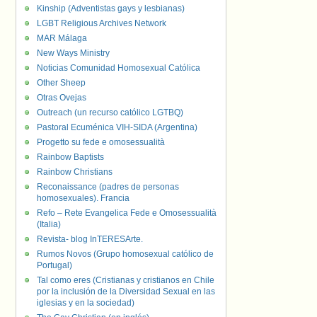
Kinship (Adventistas gays y lesbianas)
LGBT Religious Archives Network
MAR Málaga
New Ways Ministry
Noticias Comunidad Homosexual Católica
Other Sheep
Otras Ovejas
Outreach (un recurso católico LGTBQ)
Pastoral Ecuménica VIH-SIDA (Argentina)
Progetto su fede e omosessualità
Rainbow Baptists
Rainbow Christians
Reconaissance (padres de personas
homosexuales). Francia
Refo – Rete Evangelica Fede e Omosessualità
(Italia)
Revista- blog InTERESArte.
Rumos Novos (Grupo homosexual católico de
Portugal)
Tal como eres (Cristianas y cristianos en Chile
por la inclusión de la Diversidad Sexual en las
iglesias y en la sociedad)