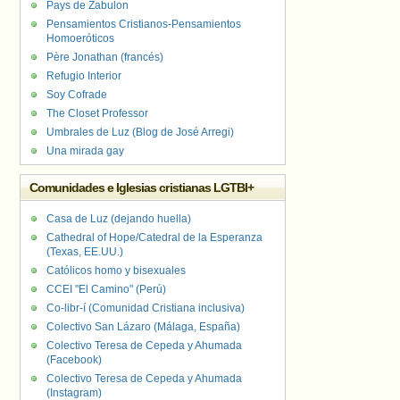
Pays de Zabulon
Pensamientos Cristianos-Pensamientos
Homoeróticos
Père Jonathan (francés)
Refugio Interior
Soy Cofrade
The Closet Professor
Umbrales de Luz (Blog de José Arregi)
Una mirada gay
Comunidades e Iglesias cristianas LGTBI+
Casa de Luz (dejando huella)
Cathedral of Hope/Catedral de la Esperanza
(Texas, EE.UU.)
Católicos homo y bisexuales
CCEI "El Camino" (Perú)
Co-libr-í (Comunidad Cristiana inclusiva)
Colectivo San Lázaro (Málaga, España)
Colectivo Teresa de Cepeda y Ahumada
(Facebook)
Colectivo Teresa de Cepeda y Ahumada
(Instagram)