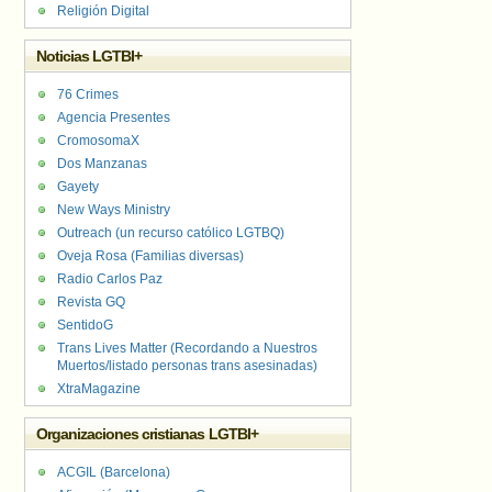
Religión Digital
Noticias LGTBI+
76 Crimes
Agencia Presentes
CromosomaX
Dos Manzanas
Gayety
New Ways Ministry
Outreach (un recurso católico LGTBQ)
Oveja Rosa (Familias diversas)
Radio Carlos Paz
Revista GQ
SentidoG
Trans Lives Matter (Recordando a Nuestros
Muertos/listado personas trans asesinadas)
XtraMagazine
Organizaciones cristianas LGTBI+
ACGIL (Barcelona)