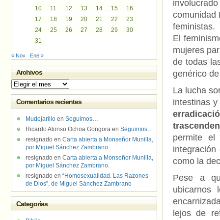
involucrado
10
11
12
13
14
15
16
comunidad 
17
18
19
20
21
22
23
feministas.
24
25
26
27
28
29
30
El feminism
31
mujeres para
« Nov
Ene »
de todas la
Archivos
genérico de
Archivos
La lucha so
intestinas 
Comentarios recientes
erradicaci
Mudejarillo
en
Seguimos…
trascenden
Ricardo Alonso Ochoa Gongora
en
Seguimos…
permite el 
resignado
en
Carta abierta a Monseñor Munilla,
por Miguel Sánchez Zambrano.
integración
resignado
en
Carta abierta a Monseñor Munilla,
como la dec
por Miguel Sánchez Zambrano.
resignado
en
“Homosexualidad. Las Razones
Pese a que
de Dios”, de Miguel Sánchez Zambrano
ubicarnos 
encarnizada
Categorías
lejos de re