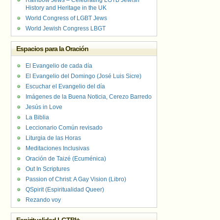
Rainbow Jews – Celebrating LGTB Jewish
History and Heritage in the UK
World Congress of LGBT Jews
World Jewish Congress LBGT
Espacios para la Oración
El Evangelio de cada día
El Evangelio del Domingo (José Luis Sicre)
Escuchar el Evangelio del día
Imágenes de la Buena Noticia, Cerezo Barredo
Jesús in Love
La Biblia
Leccionario Común revisado
Liturgia de las Horas
Meditaciones Inclusivas
Oración de Taizé (Ecuménica)
Out In Scriptures
Passion of Christ: A Gay Vision (Libro)
QSpirit (Espiritualidad Queer)
Rezando voy