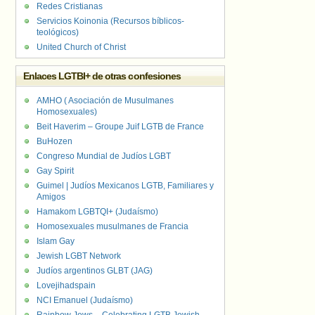
Redes Cristianas
Servicios Koinonia (Recursos bíblicos-
teológicos)
United Church of Christ
Enlaces LGTBI+ de otras confesiones
AMHO ( Asociación de Musulmanes
Homosexuales)
Beit Haverim – Groupe Juif LGTB de France
BuHozen
Congreso Mundial de Judíos LGBT
Gay Spirit
Guimel | Judíos Mexicanos LGTB, Familiares y
Amigos
Hamakom LGBTQI+ (Judaísmo)
Homosexuales musulmanes de Francia
Islam Gay
Jewish LGBT Network
Judíos argentinos GLBT (JAG)
Lovejihadspain
NCI Emanuel (Judaísmo)