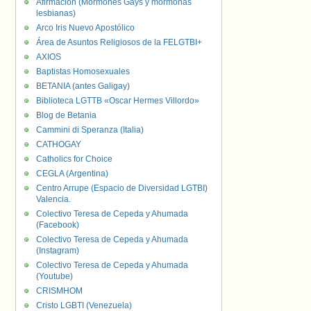
Afirmación (Mormones Gays y mormonas
lesbianas)
Arco Iris Nuevo Apostólico
Área de Asuntos Religiosos de la FELGTBI+
AXIOS
Baptistas Homosexuales
BETANIA (antes Galigay)
Biblioteca LGTTB «Oscar Hermes Villordo»
Blog de Betania
Cammini di Speranza (Italia)
CATHOGAY
Catholics for Choice
CEGLA (Argentina)
Centro Arrupe (Espacio de Diversidad LGTBI)
Valencia.
Colectivo Teresa de Cepeda y Ahumada
(Facebook)
Colectivo Teresa de Cepeda y Ahumada
(Instagram)
Colectivo Teresa de Cepeda y Ahumada
(Youtube)
CRISMHOM
Cristo LGBTI (Venezuela)