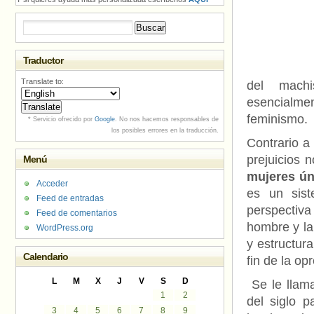
Buscar:
Traductor
Translate to:
del machi
esencialme
feminismo.
* Servicio ofrecido por
Google
. No nos hacemos responsables de
los posibles errores en la traducción.
Contrario a
prejuicios 
Menú
mujeres ún
Acceder
es un sist
Feed de entradas
perspectiva
Feed de comentarios
hombre y la
WordPress.org
y estructura
Calendario
fin de la op
L
M
X
J
V
S
D
Se le llama
1
2
del siglo 
3
4
5
6
7
8
9