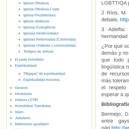
LGBTTIQA p
Iglesia Ortodoxa
Iglesia Ortodoxa Copta
2 Ríos, M. 
Iglesia Presbiteriana
debate,
htt
Iglesia Valdense
Iglesias Evangélicas
3 Adelfia:
Iglesias Pentecostales
hermandad
Iglesias Reformadas (Calvinistas)
¿Por qué so
Iglesias Unitarias y Universalistas
Testigos de Jehová
demás y no
que todo p
El parte homófobo
Espiritualidad
lingüística 
de recursos
"Migajas" de espiritualidad
Espiritualidad Inclusiva
más toleran
el respet
General
esperar a q
Hinduísmo
Historia LGTBI
Bibliografí
Homofobia/ Transfobia.
Islam
Bermejo, D.
Judaísmo
entre gay
Matrimonio igualitario
pág.
http:/