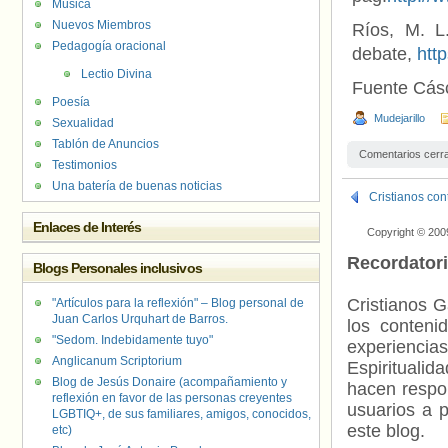
Música
Nuevos Miembros
Ríos, M. L
Pedagogía oracional
debate,
htt
Lectio Divina
Fuente Cás
Poesía
Mudejarillo
Sexualidad
Tablón de Anuncios
Comentarios cerr
Testimonios
Una batería de buenas noticias
Cristianos con
Enlaces de Interés
Copyright © 200
Recordator
Blogs Personales inclusivos
Cristianos G
"Artículos para la reflexión" – Blog personal de
Juan Carlos Urquhart de Barros.
los contenid
"Sedom. Indebidamente tuyo"
experienci
Anglicanum Scriptorium
Espiritualid
Blog de Jesús Donaire (acompañamiento y
hacen respo
reflexión en favor de las personas creyentes
usuarios a p
LGBTIQ+, de sus familiares, amigos, conocidos,
este blog.
etc)