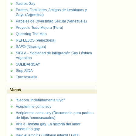
Padres Gay
Padres, Familiares, Amigos de Lesbianas y
Gays (Argentina)
Papeles de Diversidad Sexual (Venezuela)
Proyecto Todo Mejora (Perú)
Queering The Map
REFLEJOS (Venezuela)
SAFO (Nicaragua)
SIGLA – Sociedad de Integración Gay Lésbica
Argentina
SOLIDARIGAY
Stop SIDA
Transexualia
Varios
"Sedom. Indebidamente tuyo"
Acéptenme como soy
Acéptenme como soy (Documento para padres
de hijos homosexuales)
Arte e Historia gay. La historia del amor
masculino gay.
Bajo el arcoíris (Editorial infantil LGBT).