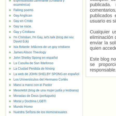
Espiritualidad caminante (cristiana y
publicada.
ecuménica)
comentarios,
Falling poems
publicados 
Gay Anglican
usuario es s
Gay en Cristo
Gay se nace.
Cualquier us
Gay y Cristiano
eliminación 
I'm Christian, I'm Gay, let's talk (blog del rev.
David Eck)
enviar la so
Isla flotante: bitácora de un gay cristiano
quien accede
James Alison Theology
John Shelby Spong en español
Este blog no
La Casulla de San Ildefonso
se proporc
La Ciudad Perdida de Nivorg
responsable
La web de JOHN SHELBY SPONG en español
Los Universículos del Hermano Cortés
Mano a mano con el Pastor
Mesoletot (blog de una mujer judía y lesbiana)
Moradas de Deus (portugués)
Moral y Doctrina LGBTI
Mundo Homo
Nuestra Señora de los Homosexuales