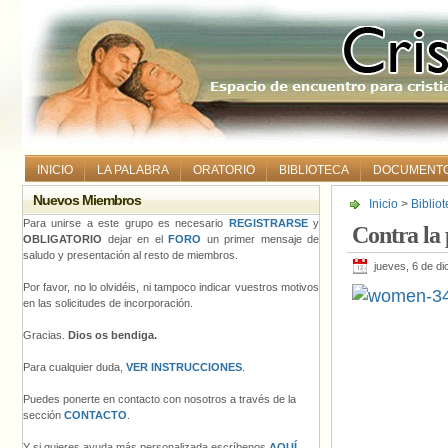
INICIO
LA PALABRA
ORATORIO
BIBLIOTECA
DOCUMENT
Nuevos Miembros
Inicio
>
Biblio
Para unirse a este grupo es necesario
REGISTRARSE
y
Contra la
OBLIGATORIO
dejar en el
FORO
un primer mensaje de
saludo y presentación al resto de miembros.
jueves, 6 de d
Por favor, no lo olvidéis, ni tampoco indicar vuestros motivos
en las solicitudes de incorporación.
Gracias.
Dios os bendiga.
Para cualquier duda,
VER INSTRUCCIONES
.
Puedes ponerte en contacto con nosotros a través de la
sección
CONTACTO
.
Y si quieres ayuda más personalizada escríbenos
AQUÍ