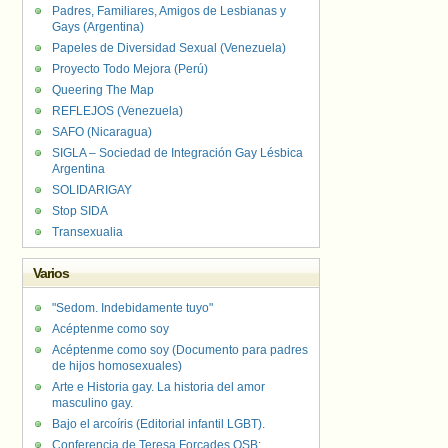
Padres, Familiares, Amigos de Lesbianas y
Gays (Argentina)
Papeles de Diversidad Sexual (Venezuela)
Proyecto Todo Mejora (Perú)
Queering The Map
REFLEJOS (Venezuela)
SAFO (Nicaragua)
SIGLA – Sociedad de Integración Gay Lésbica
Argentina
SOLIDARIGAY
Stop SIDA
Transexualia
Varios
"Sedom. Indebidamente tuyo"
Acéptenme como soy
Acéptenme como soy (Documento para padres
de hijos homosexuales)
Arte e Historia gay. La historia del amor
masculino gay.
Bajo el arcoíris (Editorial infantil LGBT).
Conferencia de Teresa Forcades OSB: