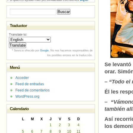
Buscar:
Traductor
Translate to:
* Servicio ofrecido por
Google
. No nos hacemos responsables de
los posibles errores en la traducción.
Se levantó
Menú
orar. Simón
Acceder
– “Todo el
Feed de entradas
Feed de comentarios
Él les resp
WordPress.org
–
“Vámono
también all
Calendario
Así recorr
L
M
X
J
V
S
D
1
2
3
4
los demoni
5
6
7
8
9
10
11