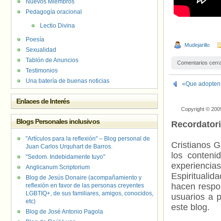
Nuevos Miembros
Pedagogía oracional
Lectio Divina
Poesía
Mudejarillo
Sexualidad
Tablón de Anuncios
Comentarios cerr
Testimonios
Una batería de buenas noticias
«Que adopten p
Enlaces de Interés
Copyright © 200
Blogs Personales inclusivos
Recordator
"Artículos para la reflexión" – Blog personal de
Cristianos G
Juan Carlos Urquhart de Barros.
los contenid
"Sedom. Indebidamente tuyo"
experienci
Anglicanum Scriptorium
Espiritualid
Blog de Jesús Donaire (acompañamiento y
hacen respo
reflexión en favor de las personas creyentes
LGBTIQ+, de sus familiares, amigos, conocidos,
usuarios a p
etc)
este blog.
Blog de José Antonio Pagola