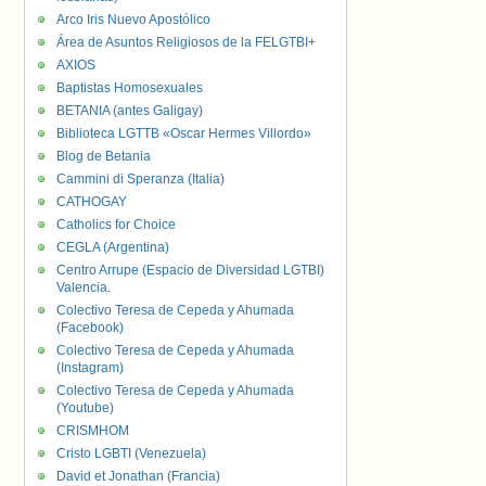
Arco Iris Nuevo Apostólico
Área de Asuntos Religiosos de la FELGTBI+
AXIOS
Baptistas Homosexuales
BETANIA (antes Galigay)
Biblioteca LGTTB «Oscar Hermes Villordo»
Blog de Betania
Cammini di Speranza (Italia)
CATHOGAY
Catholics for Choice
CEGLA (Argentina)
Centro Arrupe (Espacio de Diversidad LGTBI)
Valencia.
Colectivo Teresa de Cepeda y Ahumada
(Facebook)
Colectivo Teresa de Cepeda y Ahumada
(Instagram)
Colectivo Teresa de Cepeda y Ahumada
(Youtube)
CRISMHOM
Cristo LGBTI (Venezuela)
David et Jonathan (Francia)