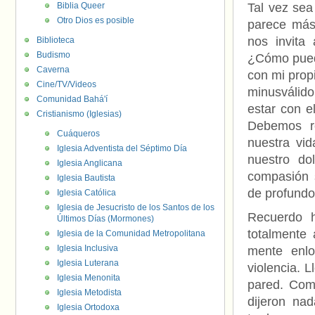
Biblia Queer
Tal vez sea
Otro Dios es posible
parece más
nos invita 
Biblioteca
Budismo
¿Cómo puedo
Caverna
con mi prop
Cine/TV/Videos
minusválid
Comunidad Bahá'í
estar con e
Cristianismo (Iglesias)
Debemos r
Cuáqueros
nuestra vi
Iglesia Adventista del Séptimo Día
nuestro do
Iglesia Anglicana
compasión 
Iglesia Bautista
de profundo 
Iglesia Católica
Iglesia de Jesucristo de los Santos de los
Recuerdo 
Últimos Días (Mormones)
totalmente
Iglesia de la Comunidad Metropolitana
Iglesia Inclusiva
mente enlo
Iglesia Luterana
violencia. L
Iglesia Menonita
pared. Com
Iglesia Metodista
dijeron na
Iglesia Ortodoxa