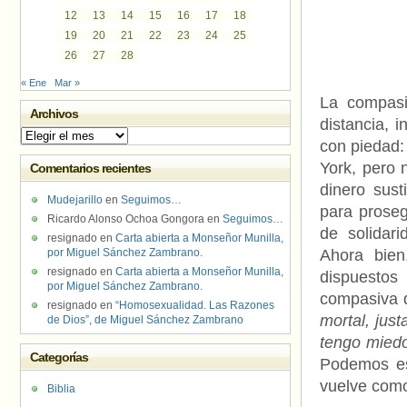
12
13
14
15
16
17
18
19
20
21
22
23
24
25
26
27
28
« Ene
Mar »
La compasi
Archivos
distancia, 
Archivos
con piedad:
York, pero 
Comentarios recientes
dinero sus
Mudejarillo
en
Seguimos…
para prose
Ricardo Alonso Ochoa Gongora
en
Seguimos…
de solidari
resignado
en
Carta abierta a Monseñor Munilla,
por Miguel Sánchez Zambrano.
Ahora bien
resignado
en
Carta abierta a Monseñor Munilla,
dispuestos
por Miguel Sánchez Zambrano.
compasiva 
resignado
en
“Homosexualidad. Las Razones
mortal, jus
de Dios”, de Miguel Sánchez Zambrano
tengo miedo
Categorías
Podemos est
vuelve como
Biblia