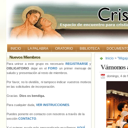
INICIO
LA PALABRA
ORATORIO
BIBLIOTECA
DOCUMENT
Nuevos Miembros
Inicio
>
"Migaj
Para unirse a este grupo es necesario
REGISTRARSE
y
Vámonos a
OBLIGATORIO
dejar en el
FORO
un primer mensaje de
saludo y presentación al resto de miembros.
domingo, 4 de 
Por favor, no lo olvidéis, ni tampoco indicar vuestros motivos
en las solicitudes de incorporación.
Gracias.
Dios os bendiga.
Para cualquier duda,
VER INSTRUCCIONES
.
Puedes ponerte en contacto con nosotros a través de la
sección
CONTACTO
.
Y si quieres ayuda más personalizada escríbenos
AQUÍ