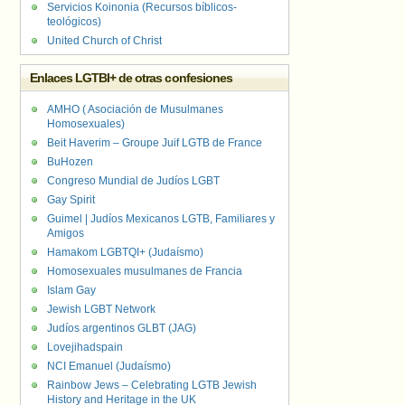
Servicios Koinonia (Recursos bíblicos-
teológicos)
United Church of Christ
Enlaces LGTBI+ de otras confesiones
AMHO ( Asociación de Musulmanes
Homosexuales)
Beit Haverim – Groupe Juif LGTB de France
BuHozen
Congreso Mundial de Judíos LGBT
Gay Spirit
Guimel | Judíos Mexicanos LGTB, Familiares y
Amigos
Hamakom LGBTQI+ (Judaísmo)
Homosexuales musulmanes de Francia
Islam Gay
Jewish LGBT Network
Judíos argentinos GLBT (JAG)
Lovejihadspain
NCI Emanuel (Judaísmo)
Rainbow Jews – Celebrating LGTB Jewish
History and Heritage in the UK