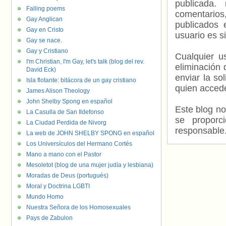
publicada.
Falling poems
comentarios,
Gay Anglican
publicados 
Gay en Cristo
usuario es s
Gay se nace.
Gay y Cristiano
Cualquier us
I'm Christian, I'm Gay, let's talk (blog del rev.
eliminación 
David Eck)
enviar la so
Isla flotante: bitácora de un gay cristiano
quien accede
James Alison Theology
John Shelby Spong en español
Este blog no
La Casulla de San Ildefonso
se proporc
La Ciudad Perdida de Nivorg
responsable
La web de JOHN SHELBY SPONG en español
Los Universículos del Hermano Cortés
Mano a mano con el Pastor
Mesoletot (blog de una mujer judía y lesbiana)
Moradas de Deus (portugués)
Moral y Doctrina LGBTI
Mundo Homo
Nuestra Señora de los Homosexuales
Pays de Zabulon