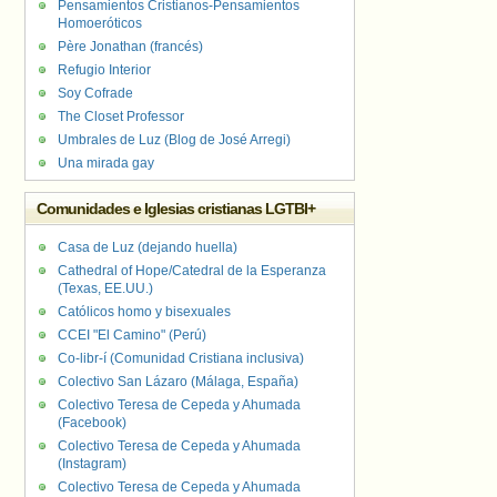
Pensamientos Cristianos-Pensamientos
Homoeróticos
Père Jonathan (francés)
Refugio Interior
Soy Cofrade
The Closet Professor
Umbrales de Luz (Blog de José Arregi)
Una mirada gay
Comunidades e Iglesias cristianas LGTBI+
Casa de Luz (dejando huella)
Cathedral of Hope/Catedral de la Esperanza
(Texas, EE.UU.)
Católicos homo y bisexuales
CCEI "El Camino" (Perú)
Co-libr-í (Comunidad Cristiana inclusiva)
Colectivo San Lázaro (Málaga, España)
Colectivo Teresa de Cepeda y Ahumada
(Facebook)
Colectivo Teresa de Cepeda y Ahumada
(Instagram)
Colectivo Teresa de Cepeda y Ahumada