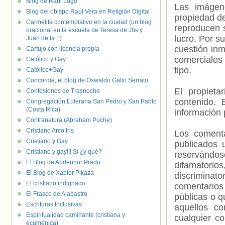
Blog de Raúl Lugo
Las imágene
Blog del obispo Raúl Vera en Religión Digital
propiedad de
Carmelita contemplativo en la ciudad (un blog
reproducen s
oracional en la escuela de Teresa de Jhs y
lucro. Por s
Juan de la +)
cuestión inm
Cartujo con licencia propia
comerciales 
Católico y Gay
tipo.
Católico+Gay
Concordia, el blog de Oswaldo Gallo Serrato
El propieta
Confesiones de Trasnoche
contenido. 
Congregación Luterana San Pedro y San Pablo
(Costa Rica)
información 
Contranatura (Abraham Puche)
Cristiano Arco Iris
Los comenta
Cristiano y Gay
publicados 
Cristiano y gay!!! Sí ¿y qué?
reservándos
El Blog de Abdennur Prado
difamatorio
El Blog de Xabier Pikaza
discriminat
El cristiano indignado
comentarios
El Frasco de Alabastro
públicas o 
Escrituras Inclusivas
aquellos c
Espiritualidad caminante (cristiana y
cualquier c
ecuménica)