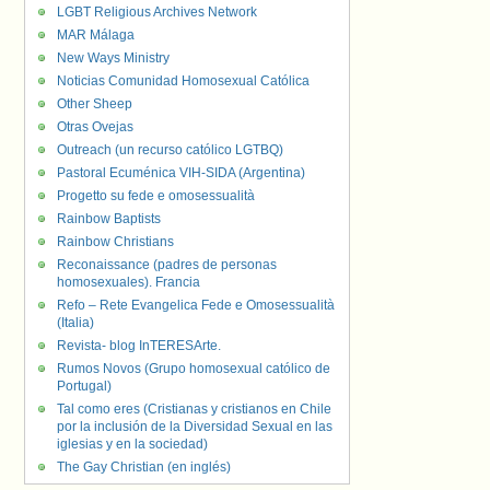
LGBT Religious Archives Network
MAR Málaga
New Ways Ministry
Noticias Comunidad Homosexual Católica
Other Sheep
Otras Ovejas
Outreach (un recurso católico LGTBQ)
Pastoral Ecuménica VIH-SIDA (Argentina)
Progetto su fede e omosessualità
Rainbow Baptists
Rainbow Christians
Reconaissance (padres de personas
homosexuales). Francia
Refo – Rete Evangelica Fede e Omosessualità
(Italia)
Revista- blog InTERESArte.
Rumos Novos (Grupo homosexual católico de
Portugal)
Tal como eres (Cristianas y cristianos en Chile
por la inclusión de la Diversidad Sexual en las
iglesias y en la sociedad)
The Gay Christian (en inglés)