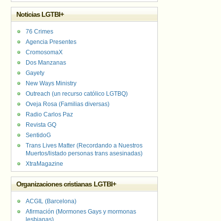
Noticias LGTBI+
76 Crimes
Agencia Presentes
CromosomaX
Dos Manzanas
Gayety
New Ways Ministry
Outreach (un recurso católico LGTBQ)
Oveja Rosa (Familias diversas)
Radio Carlos Paz
Revista GQ
SentidoG
Trans Lives Matter (Recordando a Nuestros
Muertos/listado personas trans asesinadas)
XtraMagazine
Organizaciones cristianas LGTBI+
ACGIL (Barcelona)
Afirmación (Mormones Gays y mormonas
lesbianas)