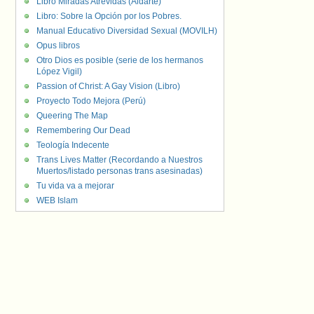
Libro Miradas Atrevidas (Aldarte)
Libro: Sobre la Opción por los Pobres.
Manual Educativo Diversidad Sexual (MOVILH)
Opus libros
Otro Dios es posible (serie de los hermanos
López Vigil)
Passion of Christ: A Gay Vision (Libro)
Proyecto Todo Mejora (Perú)
Queering The Map
Remembering Our Dead
Teología Indecente
Trans Lives Matter (Recordando a Nuestros
Muertos/listado personas trans asesinadas)
Tu vida va a mejorar
WEB Islam