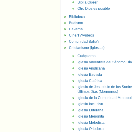
Biblia Queer
Otro Dios es posible
Biblioteca
Budismo
Caverna
Cine/TV/Videos
Comunidad Bahá'í
Cristianismo (Iglesias)
Cuáqueros
Iglesia Adventista del Séptimo Día
Iglesia Anglicana
Iglesia Bautista
Iglesia Católica
Iglesia de Jesucristo de los Santo
Últimos Días (Mormones)
Iglesia de la Comunidad Metropol
Iglesia Inclusiva
Iglesia Luterana
Iglesia Menonita
Iglesia Metodista
Iglesia Ortodoxa