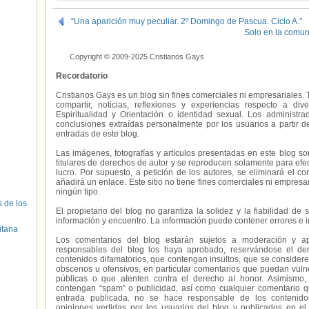
“Una aparición muy peculiar. 2º Domingo de Pascua. Ciclo A.”
Solo en la comun
Copyright © 2009-2025 Cristianos Gays
Recordatorio
Cristianos Gays es un blog sin fines comerciales ni empresariales. 
compartir, noticias, reflexiones y experiencias respecto a 
Espiritualidad y Orientación o identidad sexual. Los administ
conclusiones extraídas personalmente por los usuarios a partir d
entradas de este blog.
Las imágenes, fotografías y artículos presentadas en este blog s
titulares de derechos de autor y se reproducen solamente para efecto
lucro. Por supuesto, a petición de los autores, se eliminará el 
añadirá un enlace. Este sitio no tiene fines comerciales ni empresa
ningún tipo.
s de los
El propietario del blog no garantiza la solidez y la fiabilidad d
información y encuentro. La información puede contener errores e 
itana
Los comentarios del blog estarán sujetos a moderación y a
responsables del blog los haya aprobado, reservándose el der
contenidos difamatorios, que contengan insultos, que se consideren
obscenos u ofensivos, en particular comentarios que puedan vuln
públicas o que atenten contra el derecho al honor. Asimismo,
contengan “spam” o publicidad, así como cualquier comentario q
entrada publicada. no se hace responsable de los contenidos
opiniones vertidas por los usuarios del blog y publicados en el