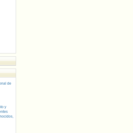
sonal de
to y
entes
nocidos,