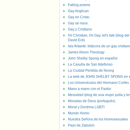
Falling poems
Gay Anglican
Gay en Cristo
Gay se nace.
Gay y Cristiano
I'm Christian, I'm Gay, let's talk (blog del
David Eck)
Isla flotante: bitácora de un gay cristian
James Alison Theology
John Shelby Spong en español
La Casulla de San Ildefonso
La Ciudad Perdida de Nivorg
La web de JOHN SHELBY SPONG en e
Los Universículos del Hermano Cortés
Mano a mano con el Pastor
Mesoletot (blog de una mujer judía y le
Moradas de Deus (portugués)
Moral y Doctrina LGBTI
Mundo Homo
Nuestra Señora de los Homosexuales
Pays de Zabulon