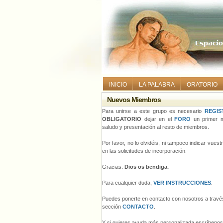
INICIO
LA PALABRA
ORATORIO
Nuevos Miembros
Para unirse a este grupo es necesario
REGIS
OBLIGATORIO
dejar en el
FORO
un primer m
saludo y presentación al resto de miembros.
Por favor, no lo olvidéis, ni tampoco indicar vues
en las solicitudes de incorporación.
Gracias.
Dios os bendiga.
Para cualquier duda,
VER INSTRUCCIONES
.
Puedes ponerte en contacto con nosotros a través
sección
CONTACTO
.
Y si quieres ayuda más personalizada escríbeno