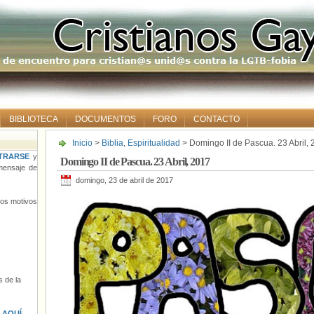
BIBLIOTECA
DOCUMENTOS
FORO
CONTACTO
Inicio
>
Biblia
,
Espiritualidad
> Domingo II de Pascua. 23 Abril,
TRARSE
y
Domingo II de Pascua. 23 Abril, 2017
ensaje de
domingo, 23 de abril de 2017
tros motivos
 de la
s
AQUÍ