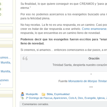
Su finalidad, lo que quiere conseguir es que CREAMOS y
“para q
6
eterna.”
3
Por eso no podemos acercarnos a los evangelios buscado una re
0
para la felicidad plena.
No hay recetas. La fe no es una respuesta, es un camino. Casi pod
creer es tratar de dar respuesta a ese anhelo.
Como enamorarse
respuesta, lo que encuentras es un camino lleno de novedad.
Podemos decir que los evangelios fueron escritos para
“ena
lleno de novedad.
Si creemos, si amamos… entonces comenzamos a dar pasos, a entra
guimos…
Oración
 Munilla,
Trinidad Santa, despierta nuestro cora
 Munilla,
*
azones
Fuente
Monasterio de Monjas Trinita
o
***
Mudejarillo
Biblia
,
Espiritualidad
2º Domingo de Pascua
,
Apariciones
,
Ciclo A
,
Dios
,
Evangelio
,
Iglesia
,
Comentarios cerrados.