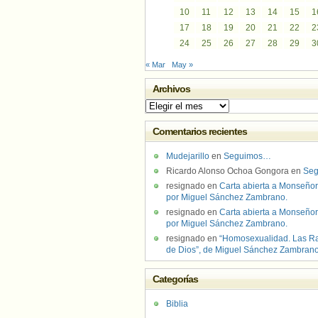
10
11
12
13
14
15
1
17
18
19
20
21
22
2
24
25
26
27
28
29
3
« Mar
May »
Archivos
Archivos
Comentarios recientes
Mudejarillo
en
Seguimos…
Ricardo Alonso Ochoa Gongora
en
Se
resignado
en
Carta abierta a Monseñor
por Miguel Sánchez Zambrano.
resignado
en
Carta abierta a Monseñor
por Miguel Sánchez Zambrano.
resignado
en
“Homosexualidad. Las R
de Dios”, de Miguel Sánchez Zambran
Categorías
Biblia