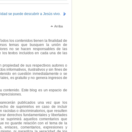
idad se puede descubrir a Jesús vivo.
Arriba
Todos los contenidos tienen la finalidad de
diversos temas que busquen la unión de
radores no se hacen responsables de las
e los textos incluidos en cada una de las
on propiedad de sus respectivos autores o
s informativos, ilustrativos y sin fines de
contenido en cuestión inmediatamente o se
riales, es gratuito y no genera ingresos de
e su contenido. Este blog es un espacio de
imprecisiones.
parecerán publicados una vez que los
echo de suprimirlos en caso de incluir
 racistas o discriminatorios, que resulten
erar derechos fundamentales y libertades
 se suprimirá aquellos comentarios que
ue no guarde relación con el tema de la
, enlaces, comentarios, expresiones y
 mismo, ni garantiza la veracidad de los