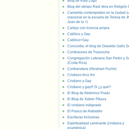
Blog de Raúl Lugo
Blog del obispo Raúl Vera en Religión D
Carmelita contemplativo en la ciudad (
oracional en la escuela de Teresa de J
Juan de la +)
Cartujo con licencia propia
Católico y Gay
Católico+Gay
Concordia, el blog de Oswaldo Gallo S
Confesiones de Trasnoche
Congregación Luterana San Pedro y S
(Costa Rica)
Contranatura (Abraham Puche)
Cristiano Arco Iris
Cristiano y Gay
Cristiano y gay!!! Sí ¿y qué?
El Blog de Abdennur Prado
El Blog de Xabier Pikaza
El cristiano indignado
El Frasco de Alabastro
Escrituras Inclusivas
Espiritualidad caminante (cristiana y
ecuménica)