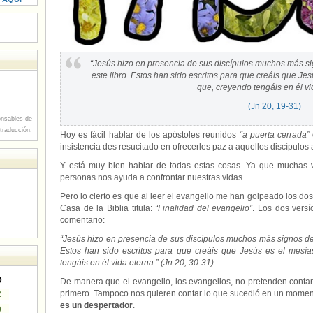
“Jesús hizo en presencia de sus discípulos muchos más si
este libro. Estos han sido escritos para que creáis que Jes
que, creyendo tengáis en él vi
(Jn 20, 19-31)
nsables de
 traducción.
Hoy es fácil hablar de los apóstoles reunidos
“a puerta cerrada
”
insistencia des resucitado en ofrecerles paz a aquellos discípulo
Y está muy bien hablar de todas estas cosas. Ya que muchas v
personas nos ayuda a confrontar nuestras vidas.
Pero lo cierto es que al leer el evangelio me han golpeado los dos 
Casa de la Biblia titula:
“Finalidad del evangelio”
. Los dos vers
comentario:
“Jesús hizo en presencia de sus discípulos muchos más signos de 
Estos han sido escritos para que creáis que Jesús es el mesía
tengáis en él vida eterna.” (Jn 20, 30-31)
D
De manera que el evangelio, los evangelios, no pretenden contarn
primero. Tampoco nos quieren contar lo que sucedió en un momen
2
es un despertador
.
9