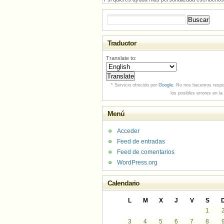
Buscar:
Traductor
Translate to:
* Servicio ofrecido por
Google
. No nos hacemos respo
los posibles errores en la
Menú
Acceder
Feed de entradas
Feed de comentarios
WordPress.org
Calendario
L
M
X
J
V
S
1
3
4
5
6
7
8