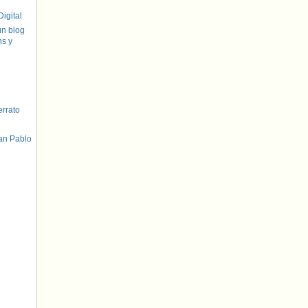
igital
un blog
hs y
errato
an Pablo