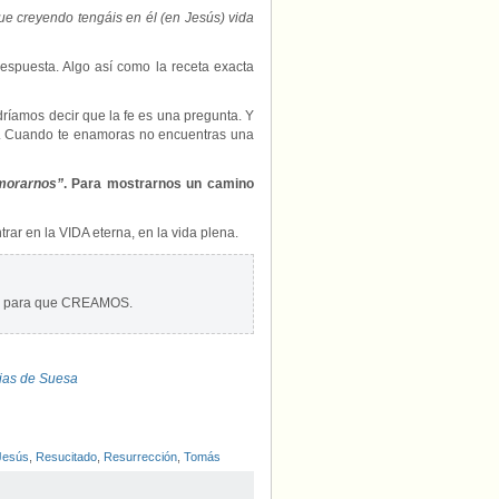
ue creyendo tengáis en él (en Jesús) vida
spuesta. Algo así como la receta exacta
ríamos decir que la fe es una pregunta. Y
. Cuando te enamoras no encuentras una
morarnos”
. Para mostrarnos un camino
r en la VIDA eterna, en la vida plena.
zón para que CREAMOS.
rias de Suesa
Jesús
,
Resucitado
,
Resurrección
,
Tomás