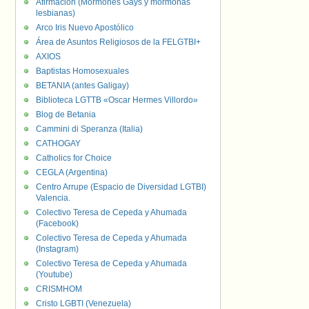
Afirmación (Mormones Gays y mormonas
lesbianas)
Arco Iris Nuevo Apostólico
Área de Asuntos Religiosos de la FELGTBI+
AXIOS
Baptistas Homosexuales
BETANIA (antes Galigay)
Biblioteca LGTTB «Oscar Hermes Villordo»
Blog de Betania
Cammini di Speranza (Italia)
CATHOGAY
Catholics for Choice
CEGLA (Argentina)
Centro Arrupe (Espacio de Diversidad LGTBI)
Valencia.
Colectivo Teresa de Cepeda y Ahumada
(Facebook)
Colectivo Teresa de Cepeda y Ahumada
(Instagram)
Colectivo Teresa de Cepeda y Ahumada
(Youtube)
CRISMHOM
Cristo LGBTI (Venezuela)