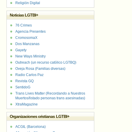
Religión Digital
Noticias LGTBI+
76 Crimes
Agencia Presentes
CromosomaX
Dos Manzanas
Gayety
New Ways Ministry
Outreach (un recurso católico LGTBQ)
Oveja Rosa (Familias diversas)
Radio Carlos Paz
Revista GQ
SentidoG
Trans Lives Matter (Recordando a Nuestros
Muertos/listado personas trans asesinadas)
XtraMagazine
Organizaciones cristianas LGTBI+
ACGIL (Barcelona)