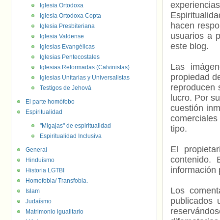
experienci
Iglesia Ortodoxa
Espiritualid
Iglesia Ortodoxa Copta
hacen respo
Iglesia Presbiteriana
usuarios a p
Iglesia Valdense
este blog.
Iglesias Evangélicas
Iglesias Pentecostales
Las imágene
Iglesias Reformadas (Calvinistas)
propiedad de
Iglesias Unitarias y Universalistas
reproducen s
Testigos de Jehová
lucro. Por s
El parte homófobo
cuestión inm
Espiritualidad
comerciales 
"Migajas" de espiritualidad
tipo.
Espiritualidad Inclusiva
El propieta
General
contenido. 
Hinduísmo
información 
Historia LGTBI
Homofobia/ Transfobia.
Los comenta
Islam
publicados 
Judaísmo
reservándos
Matrimonio igualitario