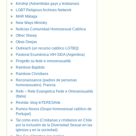
Kinship (Adventistas gays y lesbianas)
LGBT Religious Archives Network
MAR Málaga
New Ways Ministry
Noticias Comunidad Homosexual Católica
Other Sheep
Otras Ovejas
Outreach (un recurso católico LGTBQ)
Pastoral Ecuménica VIH-SIDA (Argentina)
Progetto su fede e omosessualità
Rainbow Baptists
Rainbow Christians
Reconaissance (padres de personas
homosexuales). Francia
Refo – Rete Evangelica Fede e Omosessualità
(Italia)
Revista- blog InTERESArte.
Rumos Novos (Grupo homosexual católico de
Portugal)
Tal como eres (Cristianas y cristianos en Chile
por la inclusión de la Diversidad Sexual en las
iglesias y en la sociedad)