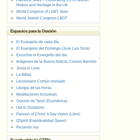
Rainbow Jews – Celebrating LGTB Jewish
History and Heritage in the UK
World Congress of LGBT Jews
World Jewish Congress LBGT
Espacios para la Oración
El Evangelio de cada día
El Evangelio del Domingo (José Luis Sicre)
Escuchar el Evangelio del día
Imágenes de la Buena Noticia, Cerezo Barredo
Jesús in Love
La Biblia
Leccionario Común revisado
Liturgia de las Horas
Meditaciones Inclusivas
Oración de Taizé (Ecuménica)
Out In Scriptures
Passion of Christ: A Gay Vision (Libro)
QSpirit (Espiritualidad Queer)
Rezando voy