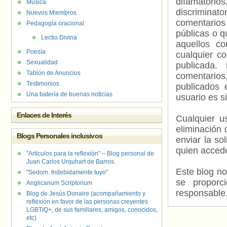
difamatorio
Música
discriminat
Nuevos Miembros
comentarios
Pedagogía oracional
públicas o 
Lectio Divina
aquellos c
Poesía
cualquier c
Sexualidad
publicada.
Tablón de Anuncios
comentarios,
Testimonios
publicados 
Una batería de buenas noticias
usuario es s
Enlaces de Interés
Cualquier us
eliminación 
Blogs Personales inclusivos
enviar la so
quien accede
"Artículos para la reflexión" – Blog personal de
Juan Carlos Urquhart de Barros.
Este blog no
"Sedom. Indebidamente tuyo"
se proporc
Anglicanum Scriptorium
responsable
Blog de Jesús Donaire (acompañamiento y
reflexión en favor de las personas creyentes
LGBTIQ+, de sus familiares, amigos, conocidos,
etc)