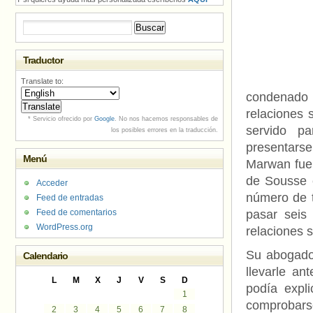
Buscar:
Traductor
Translate to:
condenado 
relaciones 
* Servicio ofrecido por
Google
. No nos hacemos responsables de
servido p
los posibles errores en la traducción.
presentars
Menú
Marwan fue 
de Sousse e
Acceder
número de t
Feed de entradas
Feed de comentarios
pasar seis
WordPress.org
relaciones 
Su abogado
Calendario
llevarle an
L
M
X
J
V
S
D
podía expli
1
comprobars
2
3
4
5
6
7
8