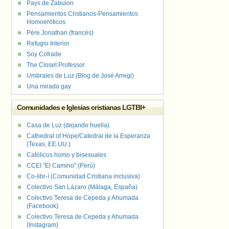
Pays de Zabulon
Pensamientos Cristianos-Pensamientos
Homoeróticos
Père Jonathan (francés)
Refugio Interior
Soy Cofrade
The Closet Professor
Umbrales de Luz (Blog de José Arregi)
Una mirada gay
Comunidades e Iglesias cristianas LGTBI+
Casa de Luz (dejando huella)
Cathedral of Hope/Catedral de la Esperanza
(Texas, EE.UU.)
Católicos homo y bisexuales
CCEI "El Camino" (Perú)
Co-libr-í (Comunidad Cristiana inclusiva)
Colectivo San Lázaro (Málaga, España)
Colectivo Teresa de Cepeda y Ahumada
(Facebook)
Colectivo Teresa de Cepeda y Ahumada
(Instagram)