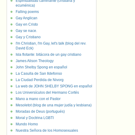
Espiritualidad caminante (cristiana y
ecuménica)
Falling poems
Gay Anglican
Gay en Cristo
Gay se nace.
Gay y Cristiano
I'm Christian, I'm Gay, let's talk (blog del rev.
David Eck)
Isla flotante: bitácora de un gay cristiano
James Alison Theology
John Shelby Spong en español
La Casulla de San Ildefonso
La Ciudad Perdida de Nivorg
La web de JOHN SHELBY SPONG en español
Los Universículos del Hermano Cortés
Mano a mano con el Pastor
Mesoletot (blog de una mujer judía y lesbiana)
Moradas de Deus (portugués)
Moral y Doctrina LGBTI
Mundo Homo
Nuestra Señora de los Homosexuales