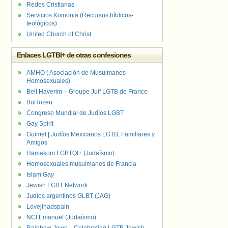
Redes Cristianas
Servicios Koinonia (Recursos bíblicos-
teológicos)
United Church of Christ
Enlaces LGTBI+ de otras confesiones
AMHO ( Asociación de Musulmanes
Homosexuales)
Beit Haverim – Groupe Juif LGTB de France
BuHozen
Congreso Mundial de Judíos LGBT
Gay Spirit
Guimel | Judíos Mexicanos LGTB, Familiares y
Amigos
Hamakom LGBTQI+ (Judaísmo)
Homosexuales musulmanes de Francia
Islam Gay
Jewish LGBT Network
Judíos argentinos GLBT (JAG)
Lovejihadspain
NCI Emanuel (Judaísmo)