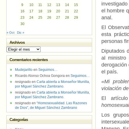
investigado
9
10
11
12
13
14
15
el hombre q
16
17
18
19
20
21
22
anal.
23
24
25
26
27
28
29
30
El Observa
« Oct
Dic »
esta práct
personas fi
Archivos
Archivos
Diputados d
al ministro
Comentarios recientes
derogación 
Mudejarillo
en
Seguimos…
el país.
Ricardo Alonso Ochoa Gongora
en
Seguimos…
«Mi proble
resignado
en
Carta abierta a Monseñor Munilla,
por Miguel Sánchez Zambrano.
violación de
resignado
en
Carta abierta a Monseñor Munilla,
por Miguel Sánchez Zambrano.
El artícu
resignado
en
“Homosexualidad. Las Razones
homosexual
de Dios”, de Miguel Sánchez Zambrano
Los grupos
Categorías
intersexua
Marwan. Est