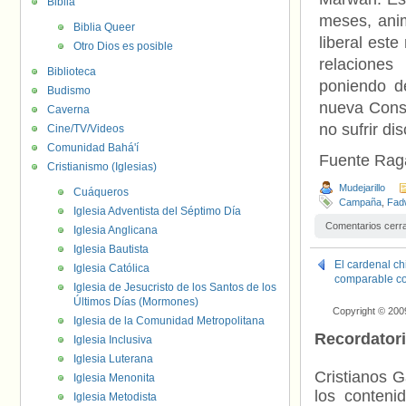
Biblia
meses, anim
Biblia Queer
liberal est
Otro Dios es posible
relacione
Biblioteca
poniendo de
Budismo
nueva Const
Caverna
no sufrir di
Cine/TV/Videos
Comunidad Bahá'í
Fuente Raga
Cristianismo (Iglesias)
Mudejarillo
Cuáqueros
Campaña
,
Fad
Iglesia Adventista del Séptimo Día
Comentarios cerr
Iglesia Anglicana
Iglesia Bautista
El cardenal c
Iglesia Católica
comparable co
Iglesia de Jesucristo de los Santos de los
Últimos Días (Mormones)
Copyright © 200
Iglesia de la Comunidad Metropolitana
Recordator
Iglesia Inclusiva
Iglesia Luterana
Cristianos G
Iglesia Menonita
los contenid
Iglesia Metodista