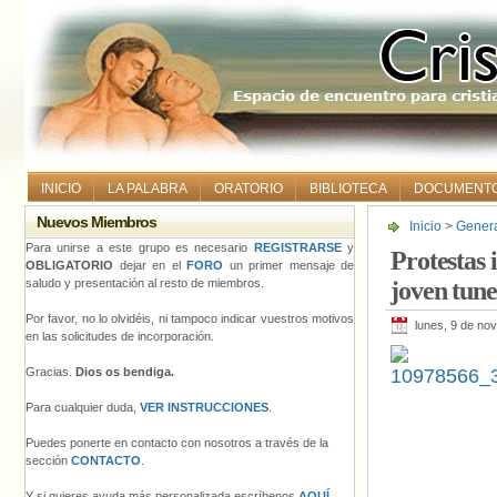
INICIO
LA PALABRA
ORATORIO
BIBLIOTECA
DOCUMENT
Nuevos Miembros
Inicio
>
Gener
joven tunecin
Para unirse a este grupo es necesario
REGISTRARSE
y
Protestas 
OBLIGATORIO
dejar en el
FORO
un primer mensaje de
saludo y presentación al resto de miembros.
joven tune
Por favor, no lo olvidéis, ni tampoco indicar vuestros motivos
lunes, 9 de no
en las solicitudes de incorporación.
Gracias.
Dios os bendiga.
Para cualquier duda,
VER INSTRUCCIONES
.
Puedes ponerte en contacto con nosotros a través de la
sección
CONTACTO
.
Y si quieres ayuda más personalizada escríbenos
AQUÍ