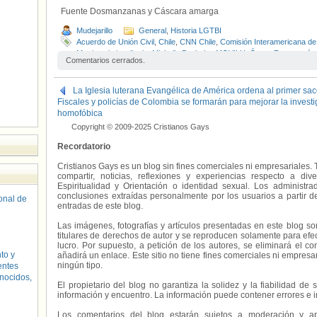
Fuente Dosmanzanas y Cáscara amarga
Mudejarillo
General
,
Historia LGTBI
Acuerdo de Unión Civil
,
Chile
,
CNN Chile
,
Comisión Interamericana 
Matrimonio igualitario
,
Michelle Bachelet
,
MOVILH
,
Óscar Rementería
Comentarios cerrados.
Uniones Civiles
,
Videos
La Iglesia luterana Evangélica de América ordena al primer sac
Fiscales y policías de Colombia se formarán para mejorar la invest
homofóbica
Copyright © 2009-2025 Cristianos Gays
Recordatorio
Cristianos Gays es un blog sin fines comerciales ni empresariales. 
compartir, noticias, reflexiones y experiencias respecto a 
Espiritualidad y Orientación o identidad sexual. Los administ
conclusiones extraídas personalmente por los usuarios a partir d
sonal de
entradas de este blog.
Las imágenes, fotografías y artículos presentadas en este blog s
titulares de derechos de autor y se reproducen solamente para efecto
lucro. Por supuesto, a petición de los autores, se eliminará el 
to y
añadirá un enlace. Este sitio no tiene fines comerciales ni empresa
ningún tipo.
entes
nocidos,
El propietario del blog no garantiza la solidez y la fiabilidad d
información y encuentro. La información puede contener errores e 
Los comentarios del blog estarán sujetos a moderación y a