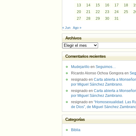
13
14
15
16
17
18
1
20
21
22
23
24
25
2
27
28
29
30
31
« Jun
Ago »
Archivos
Archivos
Comentarios recientes
Mudejarillo
en
Seguimos…
Ricardo Alonso Ochoa Gongora
en
Se
resignado
en
Carta abierta a Monseñor
por Miguel Sánchez Zambrano.
resignado
en
Carta abierta a Monseñor
por Miguel Sánchez Zambrano.
resignado
en
“Homosexualidad. Las R
de Dios”, de Miguel Sánchez Zambran
Categorías
Biblia