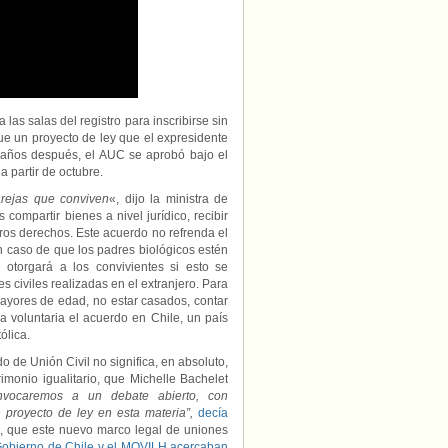
las salas del registro para inscribirse sin
ue un proyecto de ley que el expresidente
 años después, el AUC se aprobó bajo el
a partir de octubre.
arejas que conviven
«, dijo la ministra de
compartir bienes a nivel jurídico, recibir
tros derechos. Este acuerdo no refrenda el
 caso de que los padres biológicos estén
 otorgará a los convivientes si esto se
s civiles realizadas en el extranjero. Para
ayores de edad, no estar casados, contar
a voluntaria el acuerdo en Chile, un país
ólica.
 de Unión Civil no significa, en absoluto,
imonio igualitario, que Michelle Bachelet
convocaremos a un debate abierto, con
n proyecto de ley en esta materia”,
decía
e, que este nuevo marco legal de uniones
obierno de Chile y el MOVILH acercaban