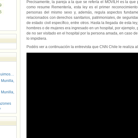
Precisamente, la pareja a la que se refería el MOVILH es la que po
9
como resume Rementería, esta ley es el primer reconocimiento 
6
personas del mismo sexo y, además, regula aspectos fundame
relacionados con derechos sanitarios, patrimoniales, de segurida
de estado civil específico, entre otros. Hasta la llegada de esta l
hombres o de mujeres era ingresado en un hospital, por ejemplo, 
de no ser visitado en el hospital por la persona amada, en caso d
lo impidiera.
Podéis ver a continuación la entrevista que CNN Chile le realiza a
guimos…
 Munilla,
 Munilla,
azones
o