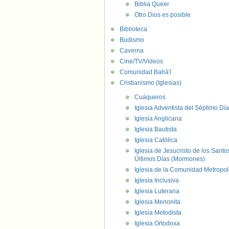
Biblia Queer
Otro Dios es posible
Biblioteca
Budismo
Caverna
Cine/TV/Videos
Comunidad Bahá'í
Cristianismo (Iglesias)
Cuáqueros
Iglesia Adventista del Séptimo Día
Iglesia Anglicana
Iglesia Bautista
Iglesia Católica
Iglesia de Jesucristo de los Santo
Últimos Días (Mormones)
Iglesia de la Comunidad Metropol
Iglesia Inclusiva
Iglesia Luterana
Iglesia Menonita
Iglesia Metodista
Iglesia Ortodoxa