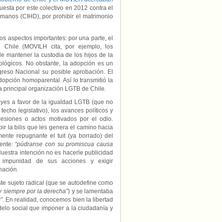
esta por este colectivo en 2012 contra el
manos (CIHD), por prohibir el matrimonio
os aspectos importantes: por una parte, el
 Chile (MOVILH cita, por ejemplo, los
de mantener la custodia de los hijos de la
iológicos. No obstante, la adopción es un
reso Nacional su posible aprobación. El
opción homoparental. Así lo transmitió la
la principal organización LGTB de Chile.
eyes a favor de la igualdad LGTB (que no
 techo legislativo), los avances políticos y
resiones o actos motivados por el odio.
ir la bilis que les genera el camino hacia
mente repugnante el tuit (ya borrado) del
iente:
“púdranse con su promiscua causa
Nuestra intención no es hacerle publicidad
 impunidad de sus acciones y exigir
inación.
te sujeto radical (que se autodefine como
o y siempre por la derecha”
) y se lamentaba
”
. En realidad, conocemos bien la libertad
odelo social que imponer a la ciudadanía y