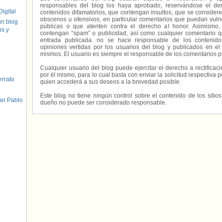
responsables del blog los haya aprobado, reservándose el der
igital
contenidos difamatorios, que contengan insultos, que se consideren
obscenos u ofensivos, en particular comentarios que puedan vuln
un blog
públicas o que atenten contra el derecho al honor. Asimismo,
hs y
contengan “spam” o publicidad, así como cualquier comentario q
entrada publicada. no se hace responsable de los contenidos
opiniones vertidas por los usuarios del blog y publicados en el
mismos. El usuario es siempre el responsable de los comentarios p
Cualquier usuario del blog puede ejercitar el derecho a rectifica
por él mismo, para lo cual basta con enviar la solicitud respectiva p
errato
quien accederá a sus deseos a la brevedad posible.
Este blog no tiene ningún control sobre el contenido de los sitio
an Pablo
dueño no puede ser considerado responsable.