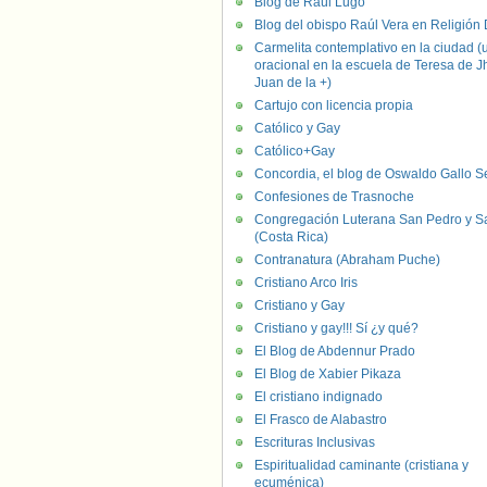
Blog de Raúl Lugo
Blog del obispo Raúl Vera en Religión D
Carmelita contemplativo en la ciudad (
oracional en la escuela de Teresa de J
Juan de la +)
Cartujo con licencia propia
Católico y Gay
Católico+Gay
Concordia, el blog de Oswaldo Gallo S
Confesiones de Trasnoche
Congregación Luterana San Pedro y S
(Costa Rica)
Contranatura (Abraham Puche)
Cristiano Arco Iris
Cristiano y Gay
Cristiano y gay!!! Sí ¿y qué?
El Blog de Abdennur Prado
El Blog de Xabier Pikaza
El cristiano indignado
El Frasco de Alabastro
Escrituras Inclusivas
Espiritualidad caminante (cristiana y
ecuménica)