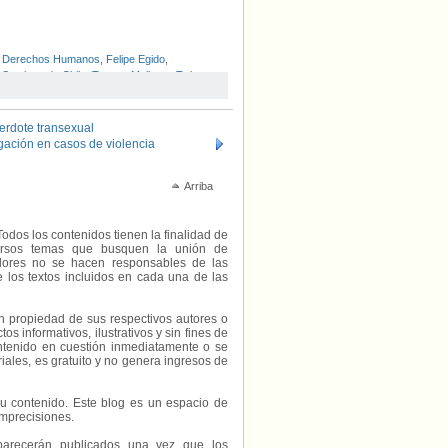
de Derechos Humanos
,
Felipe Egido
,
,
Santiago de Chile
,
Tommy Malbran
,
Twitter
,
erdote transexual
igación en casos de violencia
Arriba
Todos los contenidos tienen la finalidad de
diversos temas que busquen la unión de
radores no se hacen responsables de las
e los textos incluidos en cada una de las
on propiedad de sus respectivos autores o
s informativos, ilustrativos y sin fines de
contenido en cuestión inmediatamente o se
riales, es gratuito y no genera ingresos de
e su contenido. Este blog es un espacio de
imprecisiones.
parecerán publicados una vez que los