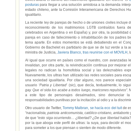
posturas
para llegar a una solución amistosa a la demanda interpu
estado chileno, ante la Comisión Interamericana de Derechos Hu
igualitario.
La reciente ley de parejas de hecho o de uniones civiles incluye d
reconocimiento de los matrimonios LGTB contraídos fuera de
celebrados en Argentina o en España) y, por otra, la posibilidad 
pareja en caso de fallecimiento o inhabilitación de los padres b
tema aparte. En estos momentos se está debatiendo en el Cong
Gobierno de Bachelet es partidario de que se de luz verde a la ad
ministra de Justicia,
Javiera Blanco, tras reunirse con el MOVILH
, 
Al igual que ocurre en países como el nuestro, con avanzadas l
invalidan, por otra parte, la reivindicación continua por mejorar el
legales no radican la homofobia social y las deleznables exp
Nuevamente, los ultras han utilizado las redes sociales para escup
una sociedad igualitaria. Por citar alguno, nos parece especial
usuario
‘Patria y Libertad
’ (sic), que decía, textualmente, lo sigu
gay. Que el sida los acabe a todos luego, maricones repulsivos”
. 
a este tipo de personajes desalmados, sino denunciar la
responsabilidades punitivas por la incitación al odio y a la discrim
Otro usuario de Twitter,
Tommy Malbran, se hacía eco del tuit
de es
“nacionalista, patriota anticomunista, católico-cristiano, antiabort
de que
“esto siga ocurriendo… ¿libertad? ¿De que libertad habla?
por la que aboga este perfil de ultras: la suya, para decidir el m
para someter a los que piensan o sienten de modo diferente.