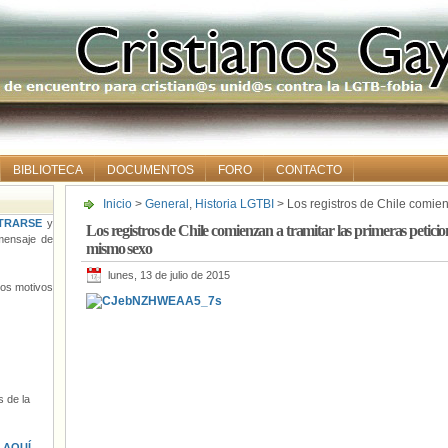
BIBLIOTECA
DOCUMENTOS
FORO
CONTACTO
Inicio
>
General
,
Historia LGTBI
> Los registros de Chile comien
unión civil entre personas del mismo sexo
TRARSE
y
Los registros de Chile comienzan a tramitar las primeras peticion
ensaje de
mismo sexo
lunes, 13 de julio de 2015
tros motivos
 de la
s
AQUÍ