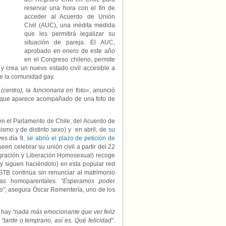
reservar una hora con el fin de
acceder al Acuerdo de Unión
Civil (AUC), una inédita medida
que les permitirá legalizar su
situación de pareja. El AUC,
aprobado en enero de este año
en el Congreso chileno, permite
 y crea un nuevo estado civil accesible a
e la comunidad gay.
centro), la funcionaria en foto»
, anunció
je que aparece acompañado de una foto de
 en el Parlamento de Chile, del Acuerdo de
ismo y de distinto sexo) y en abril, de
su
ves día 9,
se abrió el plazo de petición de
en celebrar su unión civil a partir del 22
egración y Liberación Homosexual) recoge
y siguen haciéndolo) en esta popular red
LGTB continúa sin renunciar al matrimonio
lias homoparentales.
“Esperamos poder
o”
, asegura Óscar Rementería, uno de los
 hay
“nada más emocionante que ver feliz
e
“tarde o temprano, así es. Qué felicidad”.