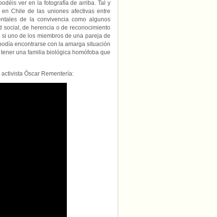
déis ver en la fotografía de arriba. Tal y
en Chile de las uniones afectivas entre
ntales de la convivencia como algunos
d social, de herencia o de reconocimiento
ey, si uno de los miembros de una pareja de
podía encontrarse con la amarga situación
e tener una familia biológica homófoba que
l activista Óscar Rementería: