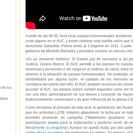
A partir de las 08:30, hora local, parejas homosexuales acudieron a 
costo alguno en el AUC, y poder celebrar esta inédita unión que f
derechista Sebastián Piñera envió al Congreso en 2011. Cuatro
gobierno de Michelle Bachelet, y permitirá contraer un vínculo civil 
«Es un momento histórico. El Estado por fin reconoce a las p
Justicia, Javiera Blanco. El AUC permite a las parejas no casadas 
herencias y pensiones o ser carga en el sistema de salud, entre o
derecho a la adopción de parejas homosexuales. Sin embargo, en
inhabilitados por alguna razón, el cuidado de los menores se
considera del interés del niño. El AUC también reconoce las unione
s de los
acceder al AUC, las parejas deben cumplir requisitos como ser m
con una libre administración de sus bienes y consentir de maner
itana
tradicionalmente conservador y de gran influencia de la iglesia Cat
Como decíamos al principio de este post, la aprobación del Acuerdo
que los activistas LGTB chilenos abandonen la lucha por el matr
prometió promover en campaña (
“Matrimonio igualitario: 
participación amplia para la elaboración y posterior envío de u
literalmente su programa
). Aunque no queda duda, por otra part
civiles allana el camino del matrimonio igualitario. En febrero el
G