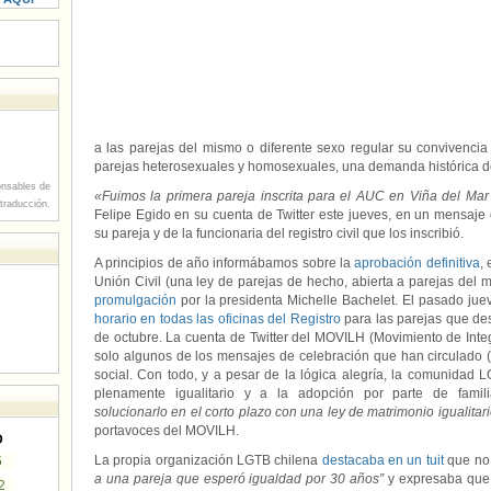
a las parejas del mismo o diferente sexo regular su convivencia
parejas heterosexuales y homosexuales, una demanda histórica d
nsables de
«Fuimos la primera pareja inscrita para el AUC en Viña del Mar (
 traducción.
Felipe Egido en su cuenta de Twitter este jueves, en un mensa
su pareja y de la funcionaria del registro civil que los inscribió.
A principios de año informábamos sobre la
aprobación definitiva
,
Unión Civil (una ley de parejas de hecho, abierta a parejas del m
promulgación
por la presidenta Michelle Bachelet. El pasado jue
horario en todas las oficinas del Registro
para las parejas que dese
de octubre. La cuenta de Twitter del MOVILH (Movimiento de Int
solo algunos de los mensajes de celebración que han circulado (
social. Con todo, y a pesar de la lógica alegría, la comunidad 
plenamente igualitario y a la adopción por parte de fami
solucionarlo en el corto plazo con una ley de matrimonio igualitari
portavoces del MOVILH.
D
La propia organización LGTB chilena
destacaba en un tuit
que no
5
a una pareja que esperó igualdad por 30 años”
y expresaba qu
2