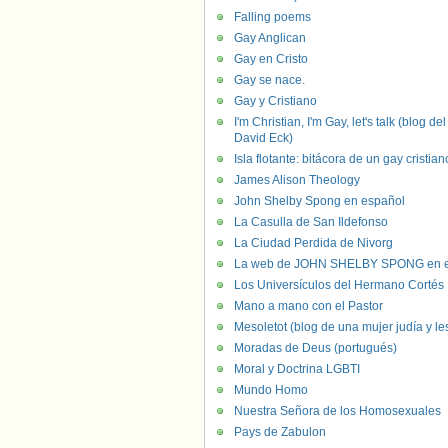
Falling poems
Gay Anglican
Gay en Cristo
Gay se nace.
Gay y Cristiano
I'm Christian, I'm Gay, let's talk (blog del
David Eck)
Isla flotante: bitácora de un gay cristian
James Alison Theology
John Shelby Spong en español
La Casulla de San Ildefonso
La Ciudad Perdida de Nivorg
La web de JOHN SHELBY SPONG en e
Los Universículos del Hermano Cortés
Mano a mano con el Pastor
Mesoletot (blog de una mujer judía y le
Moradas de Deus (portugués)
Moral y Doctrina LGBTI
Mundo Homo
Nuestra Señora de los Homosexuales
Pays de Zabulon