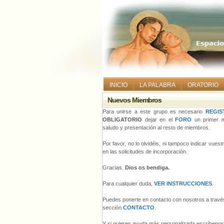
INICIO
LA PALABRA
ORATORIO
Nuevos Miembros
Para unirse a este grupo es necesario
REGIS
OBLIGATORIO
dejar en el
FORO
un primer m
saludo y presentación al resto de miembros.
Por favor, no lo olvidéis, ni tampoco indicar vues
en las solicitudes de incorporación.
Gracias.
Dios os bendiga.
Para cualquier duda,
VER INSTRUCCIONES
.
Puedes ponerte en contacto con nosotros a través
sección
CONTACTO
.
Y si quieres ayuda más personalizada escríbeno