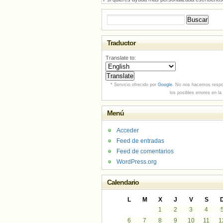
Buscar:
Traductor
Translate to:
* Servicio ofrecido por
Google
. No nos hacemos respo
los posibles errores en la
Menú
Acceder
Feed de entradas
Feed de comentarios
WordPress.org
Calendario
L
M
X
J
V
S
1
2
3
4
6
7
8
9
10
11
1