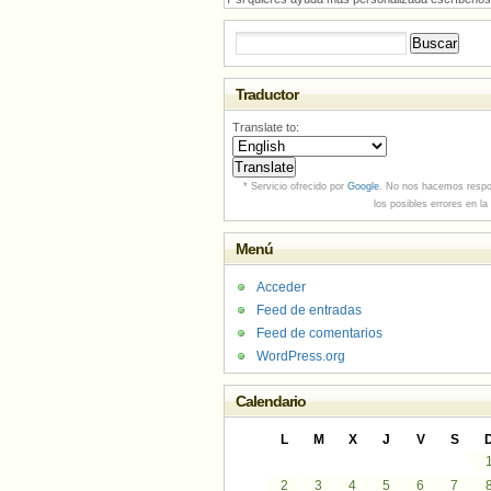
Buscar:
Traductor
Translate to:
* Servicio ofrecido por
Google
. No nos hacemos respo
los posibles errores en la
Menú
Acceder
Feed de entradas
Feed de comentarios
WordPress.org
Calendario
L
M
X
J
V
S
2
3
4
5
6
7