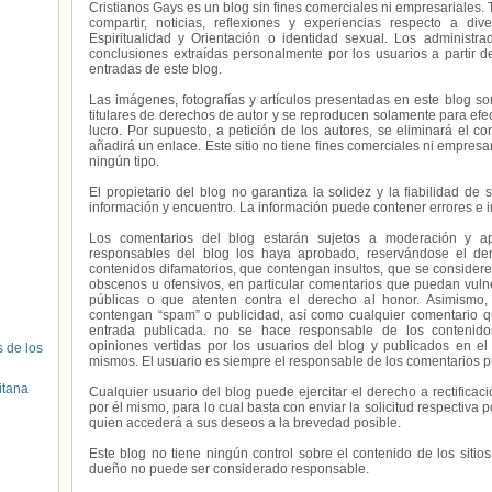
Cristianos Gays es un blog sin fines comerciales ni empresariales. 
compartir, noticias, reflexiones y experiencias respecto a 
Espiritualidad y Orientación o identidad sexual. Los administ
conclusiones extraídas personalmente por los usuarios a partir d
entradas de este blog.
Las imágenes, fotografías y artículos presentadas en este blog s
titulares de derechos de autor y se reproducen solamente para efecto
lucro. Por supuesto, a petición de los autores, se eliminará el 
añadirá un enlace. Este sitio no tiene fines comerciales ni empresa
ningún tipo.
El propietario del blog no garantiza la solidez y la fiabilidad d
información y encuentro. La información puede contener errores e 
Los comentarios del blog estarán sujetos a moderación y a
responsables del blog los haya aprobado, reservándose el der
contenidos difamatorios, que contengan insultos, que se consideren
obscenos u ofensivos, en particular comentarios que puedan vuln
públicas o que atenten contra el derecho al honor. Asimismo,
contengan “spam” o publicidad, así como cualquier comentario q
entrada publicada. no se hace responsable de los contenidos
opiniones vertidas por los usuarios del blog y publicados en el
s de los
mismos. El usuario es siempre el responsable de los comentarios p
itana
Cualquier usuario del blog puede ejercitar el derecho a rectifica
por él mismo, para lo cual basta con enviar la solicitud respectiva p
quien accederá a sus deseos a la brevedad posible.
Este blog no tiene ningún control sobre el contenido de los sitio
dueño no puede ser considerado responsable.