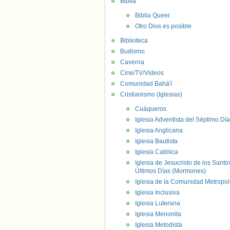
Biblia
Biblia Queer
Otro Dios es posible
Biblioteca
Budismo
Caverna
Cine/TV/Videos
Comunidad Bahá'í
Cristianismo (Iglesias)
Cuáqueros
Iglesia Adventista del Séptimo Día
Iglesia Anglicana
Iglesia Bautista
Iglesia Católica
Iglesia de Jesucristo de los Santo
Últimos Días (Mormones)
Iglesia de la Comunidad Metropol
Iglesia Inclusiva
Iglesia Luterana
Iglesia Menonita
Iglesia Metodista