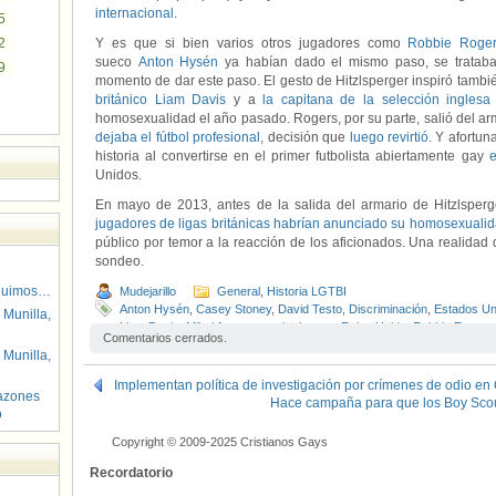
internacional
.
5
2
Y es que si bien varios otros jugadores como
Robbie Roge
sueco
Anton Hysén
ya habían dado el mismo paso, se tratab
9
momento de dar este paso. El gesto de Hitzlsperger inspiró tambi
británico Liam Davis
y a
la capitana de la selección inglesa
homosexualidad el año pasado. Rogers, por su parte, salió del a
dejaba el fútbol profesional
, decisión que
luego revirtió
. Y afortu
historia al convertirse en el primer futbolista abiertamente gay
e
Unidos.
En mayo de 2013, antes de la salida del armario de Hitzlspe
jugadores de ligas británicas habrían anunciado su homosexuali
público por temor a la reacción de los aficionados. Una realida
sondeo.
guimos…
Mudejarillo
General
,
Historia LGTBI
Anton Hysén
,
Casey Stoney
,
David Testo
,
Discriminación
,
Estados Un
 Munilla,
Liam Davis
,
Mikel Arteta
,
premier league
,
Reino Unido
,
Robbie Rogers
Comentarios cerrados.
Visibilidad LGTB
 Munilla,
Implementan política de investigación por crímenes de odio e
azones
Hace campaña para que los Boy Sco
o
Copyright © 2009-2025 Cristianos Gays
Recordatorio