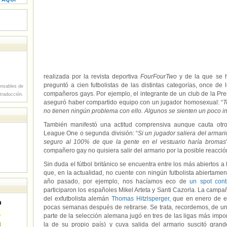
realizada por la revista deportiva
FourFourTwo
y de la que se 
preguntó a cien futbolistas de las distintas categorías, once de
nsables de
compañeros gays. Por ejemplo, el integrante de un club de la Prem
 traducción.
aseguró haber compartido equipo con un jugador homosexual: “
T
no tienen ningún problema con ello. Algunos se sienten un poco 
También manifestó una actitud comprensiva aunque cauta otro
League One o segunda división: “
Si un jugador saliera del armari
seguro al 100% de que la gente en el vestuario haría bromas
compañero gay no quisiera salir del armario por la posible reacci
Sin duda el fútbol británico se encuentra entre los más abiertos a 
que, en la actualidad, no cuente con ningún futbolista abiertamen
año pasado, por ejemplo, nos hacíamos eco de
un spot con
participaron los españoles Mikel Arteta y Santi Cazorla. La campa
del exfutbolista alemán
Thomas Hitzlsperger
, que en enero de e
D
pocas semanas después de retirarse. Se trata, recordemos, de u
1
parte de la selección alemana jugó en tres de las ligas más import
8
la de su propio país) y cuya salida del armario suscitó gran