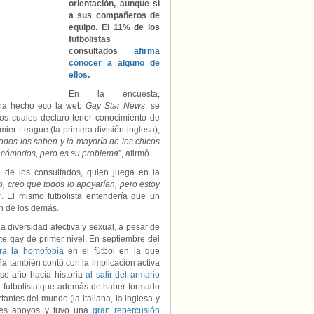
orientación, aunque sí
a sus compañeros de
equipo. El 11% de los
futbolistas
consultados
afirma
conocer a alguno de
ellos
.
En la encuesta,
ha hecho eco la web
Gay Star News
, se
 los cuales declaró tener conocimiento de
ier League (la primera división inglesa),
odos los saben y la mayoría de los chicos
incómodos, pero es su problema
”, afirmó.
 de los consultados, quien juega en la
o, creo que todos lo apoyarían, pero estoy
”. El mismo futbolista entendería que un
ón de los demás.
la diversidad afectiva y sexual, a pesar de
te gay de primer nivel. En septiembre del
tra la homofobia
en el fútbol en la que
ña también contó con la implicación activa
se año hacía historia
al salir del armario
n futbolista que además de haber formado
antes del mundo (la italiana, la inglesa y
des apoyos y tuvo una
gran repercusión