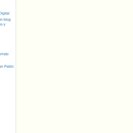
igital
un blog
hs y
errato
an Pablo