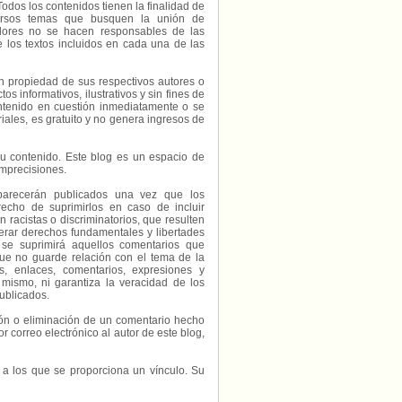
Todos los contenidos tienen la finalidad de
diversos temas que busquen la unión de
radores no se hacen responsables de las
e los textos incluidos en cada una de las
on propiedad de sus respectivos autores o
s informativos, ilustrativos y sin fines de
contenido en cuestión inmediatamente o se
riales, es gratuito y no genera ingresos de
e su contenido. Este blog es un espacio de
imprecisiones.
parecerán publicados una vez que los
echo de suprimirlos en caso de incluir
 racistas o discriminatorios, que resulten
erar derechos fundamentales y libertades
 se suprimirá aquellos comentarios que
ue no guarde relación con el tema de la
, enlaces, comentarios, expresiones y
 mismo, ni garantiza la veracidad de los
ublicados.
ción o eliminación de un comentario hecho
or correo electrónico al autor de este blog,
s a los que se proporciona un vínculo. Su