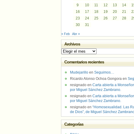
9
10
11
12
13
14
1
16
17
18
19
20
21
2
23
24
25
26
27
28
2
30
31
« Feb
Abr »
Archivos
Archivos
Comentarios recientes
Mudejarillo
en
Seguimos…
Ricardo Alonso Ochoa Gongora
en
Se
resignado
en
Carta abierta a Monseñor
por Miguel Sánchez Zambrano.
resignado
en
Carta abierta a Monseñor
por Miguel Sánchez Zambrano.
resignado
en
“Homosexualidad. Las R
de Dios”, de Miguel Sánchez Zambran
Categorías