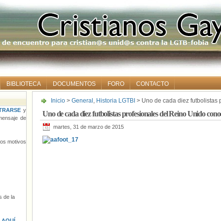
BIBLIOTECA
DOCUMENTOS
FORO
CONTACTO
Inicio
>
General
,
Historia LGTBI
> Uno de cada diez futbolistas
un compañero gay
TRARSE
y
Uno de cada diez futbolistas profesionales del Reino Unido co
ensaje de
martes, 31 de marzo de 2015
tros motivos
 de la
s
AQUÍ