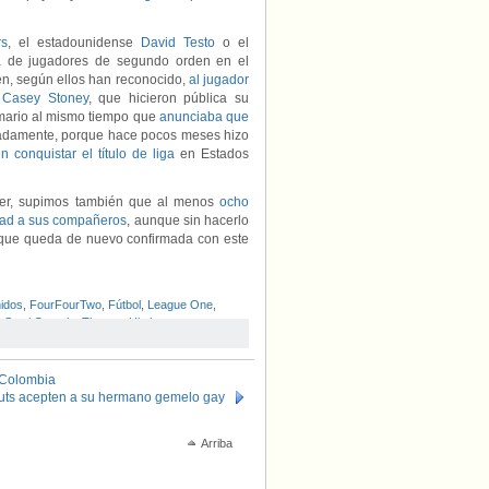
rs
, el estadounidense
David Testo
o el
a de jugadores de segundo orden en el
én, según ellos han reconocido,
al jugador
 Casey Stoney
, que hicieron pública su
rmario al mismo tiempo que
anunciaba que
nadamente, porque hace pocos meses hizo
n conquistar el título de liga
en Estados
rger, supimos también que al menos
ocho
dad a sus compañeros
, aunque sin hacerlo
d que queda de nuevo confirmada con este
idos
,
FourFourTwo
,
Fútbol
,
League One
,
,
Santi Cazorla
,
Thomas Hitzlsperger
,
n Colombia
uts acepten a su hermano gemelo gay
Arriba