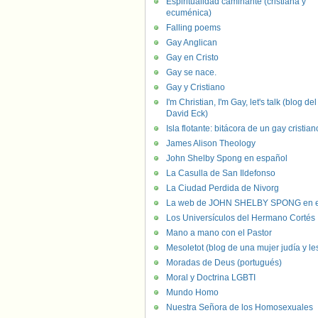
Espiritualidad caminante (cristiana y
ecuménica)
Falling poems
Gay Anglican
Gay en Cristo
Gay se nace.
Gay y Cristiano
I'm Christian, I'm Gay, let's talk (blog del
David Eck)
Isla flotante: bitácora de un gay cristian
James Alison Theology
John Shelby Spong en español
La Casulla de San Ildefonso
La Ciudad Perdida de Nivorg
La web de JOHN SHELBY SPONG en e
Los Universículos del Hermano Cortés
Mano a mano con el Pastor
Mesoletot (blog de una mujer judía y le
Moradas de Deus (portugués)
Moral y Doctrina LGBTI
Mundo Homo
Nuestra Señora de los Homosexuales