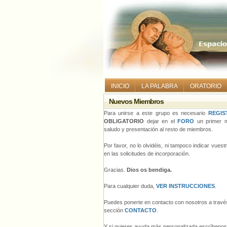
INICIO
LA PALABRA
ORATORIO
Nuevos Miembros
Para unirse a este grupo es necesario
REGIS
OBLIGATORIO
dejar en el
FORO
un primer m
saludo y presentación al resto de miembros.
Por favor, no lo olvidéis, ni tampoco indicar vues
en las solicitudes de incorporación.
Gracias.
Dios os bendiga.
Para cualquier duda,
VER INSTRUCCIONES
.
Puedes ponerte en contacto con nosotros a través
sección
CONTACTO
.
Y si quieres ayuda más personalizada escríbeno