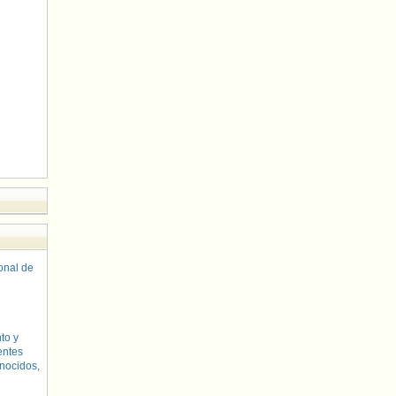
sonal de
to y
entes
nocidos,