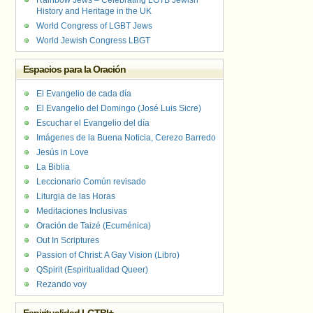
Rainbow Jews – Celebrating LGTB Jewish
History and Heritage in the UK
World Congress of LGBT Jews
World Jewish Congress LBGT
Espacios para la Oración
El Evangelio de cada día
El Evangelio del Domingo (José Luis Sicre)
Escuchar el Evangelio del día
Imágenes de la Buena Noticia, Cerezo Barredo
Jesús in Love
La Biblia
Leccionario Común revisado
Liturgia de las Horas
Meditaciones Inclusivas
Oración de Taizé (Ecuménica)
Out In Scriptures
Passion of Christ: A Gay Vision (Libro)
QSpirit (Espiritualidad Queer)
Rezando voy