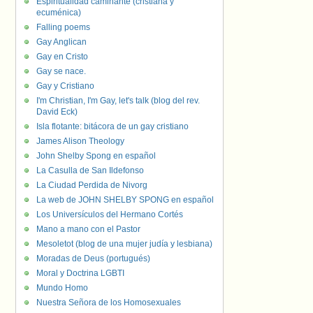
Espiritualidad caminante (cristiana y
ecuménica)
Falling poems
Gay Anglican
Gay en Cristo
Gay se nace.
Gay y Cristiano
I'm Christian, I'm Gay, let's talk (blog del rev.
David Eck)
Isla flotante: bitácora de un gay cristiano
James Alison Theology
John Shelby Spong en español
La Casulla de San Ildefonso
La Ciudad Perdida de Nivorg
La web de JOHN SHELBY SPONG en español
Los Universículos del Hermano Cortés
Mano a mano con el Pastor
Mesoletot (blog de una mujer judía y lesbiana)
Moradas de Deus (portugués)
Moral y Doctrina LGBTI
Mundo Homo
Nuestra Señora de los Homosexuales