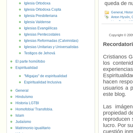
queda de nu
Iglesia Ortodoxa
Iglesia Ortodoxa Copta
General
,
Histo
Iglesia Presbiteriana
Anton Hysén
,
Iglesia Valdense
Liam Davis
,
Mik
Visibilidad LG
Iglesias Evangélicas
Iglesias Pentecostales
Copyright © 200
Iglesias Reformadas (Calvinistas)
Recordator
Iglesias Unitarias y Universalistas
Testigos de Jehová
Cristianos G
El parte homófobo
los contenid
Espiritualidad
experienci
Espiritualid
"Migajas" de espiritualidad
hacen respo
Espiritualidad Inclusiva
usuarios a p
General
este blog.
Hinduísmo
Historia LGTBI
Las imágene
Homofobia/ Transfobia.
propiedad de
Islam
reproducen s
Judaísmo
lucro. Por s
Matrimonio igualitario
cuestión inm