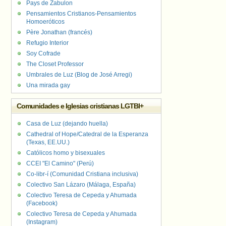
Pays de Zabulon
Pensamientos Cristianos-Pensamientos
Homoeróticos
Père Jonathan (francés)
Refugio Interior
Soy Cofrade
The Closet Professor
Umbrales de Luz (Blog de José Arregi)
Una mirada gay
Comunidades e Iglesias cristianas LGTBI+
Casa de Luz (dejando huella)
Cathedral of Hope/Catedral de la Esperanza
(Texas, EE.UU.)
Católicos homo y bisexuales
CCEI "El Camino" (Perú)
Co-libr-í (Comunidad Cristiana inclusiva)
Colectivo San Lázaro (Málaga, España)
Colectivo Teresa de Cepeda y Ahumada
(Facebook)
Colectivo Teresa de Cepeda y Ahumada
(Instagram)