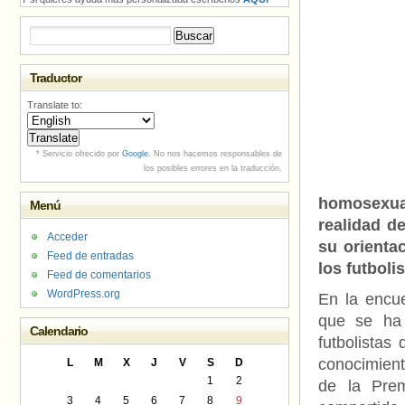
Buscar:
Traductor
Translate to:
* Servicio ofrecido por
Google
. No nos hacemos responsables de
los posibles errores en la traducción.
homosexua
Menú
realidad d
Acceder
su orienta
Feed de entradas
los futbol
Feed de comentarios
WordPress.org
En la encue
que se ha
Calendario
futbolistas
conocimient
L
M
X
J
V
S
D
1
2
de la Prem
3
4
5
6
7
8
9