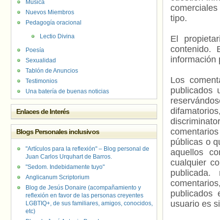
Música
comerciales 
Nuevos Miembros
tipo.
Pedagogía oracional
Lectio Divina
El propieta
contenido. 
Poesía
información 
Sexualidad
Tablón de Anuncios
Los comenta
Testimonios
publicados 
Una batería de buenas noticias
reservándos
difamatorio
Enlaces de Interés
discriminat
comentarios
Blogs Personales inclusivos
públicas o 
"Artículos para la reflexión" – Blog personal de
aquellos c
Juan Carlos Urquhart de Barros.
cualquier c
"Sedom. Indebidamente tuyo"
publicada.
Anglicanum Scriptorium
comentarios,
Blog de Jesús Donaire (acompañamiento y
publicados 
reflexión en favor de las personas creyentes
usuario es s
LGBTIQ+, de sus familiares, amigos, conocidos,
etc)