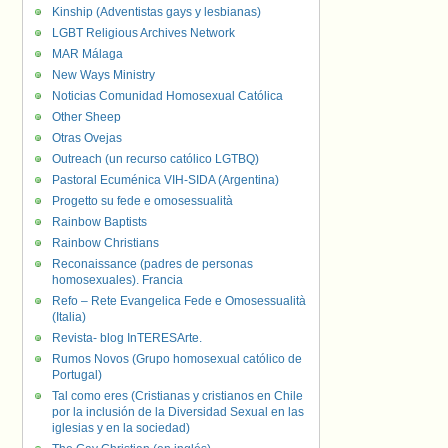
Kinship (Adventistas gays y lesbianas)
LGBT Religious Archives Network
MAR Málaga
New Ways Ministry
Noticias Comunidad Homosexual Católica
Other Sheep
Otras Ovejas
Outreach (un recurso católico LGTBQ)
Pastoral Ecuménica VIH-SIDA (Argentina)
Progetto su fede e omosessualità
Rainbow Baptists
Rainbow Christians
Reconaissance (padres de personas
homosexuales). Francia
Refo – Rete Evangelica Fede e Omosessualità
(Italia)
Revista- blog InTERESArte.
Rumos Novos (Grupo homosexual católico de
Portugal)
Tal como eres (Cristianas y cristianos en Chile
por la inclusión de la Diversidad Sexual en las
iglesias y en la sociedad)