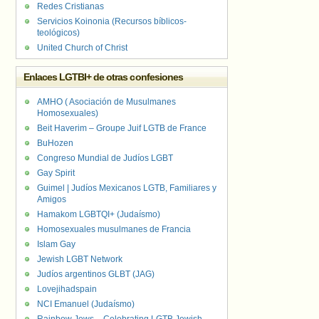
Redes Cristianas
Servicios Koinonia (Recursos bíblicos-
teológicos)
United Church of Christ
Enlaces LGTBI+ de otras confesiones
AMHO ( Asociación de Musulmanes
Homosexuales)
Beit Haverim – Groupe Juif LGTB de France
BuHozen
Congreso Mundial de Judíos LGBT
Gay Spirit
Guimel | Judíos Mexicanos LGTB, Familiares y
Amigos
Hamakom LGBTQI+ (Judaísmo)
Homosexuales musulmanes de Francia
Islam Gay
Jewish LGBT Network
Judíos argentinos GLBT (JAG)
Lovejihadspain
NCI Emanuel (Judaísmo)