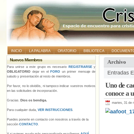
INICIO
LA PALABRA
ORATORIO
BIBLIOTECA
DOCUMENT
Nuevos Miembros
Archivo
Para unirse a este grupo es necesario
REGISTRARSE
y
OBLIGATORIO
dejar en el
FORO
un primer mensaje de
Entradas E
saludo y presentación al resto de miembros.
Uno de cad
Por favor, no lo olvidéis, ni tampoco indicar vuestros motivos
en las solicitudes de incorporación.
conoce a 
Gracias.
Dios os bendiga.
martes, 31 de
Para cualquier duda,
VER INSTRUCCIONES
.
Puedes ponerte en contacto con nosotros a través de la
sección
CONTACTO
.
Y si quieres ayuda más personalizada escríbenos
AQUÍ