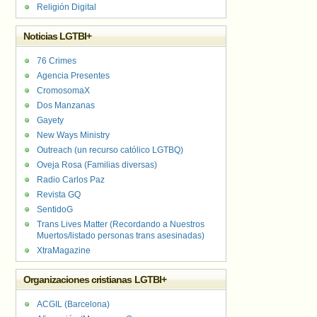
Religión Digital
Noticias LGTBI+
76 Crimes
Agencia Presentes
CromosomaX
Dos Manzanas
Gayety
New Ways Ministry
Outreach (un recurso católico LGTBQ)
Oveja Rosa (Familias diversas)
Radio Carlos Paz
Revista GQ
SentidoG
Trans Lives Matter (Recordando a Nuestros
Muertos/listado personas trans asesinadas)
XtraMagazine
Organizaciones cristianas LGTBI+
ACGIL (Barcelona)