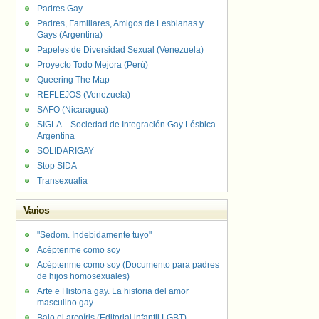
Padres Gay
Padres, Familiares, Amigos de Lesbianas y
Gays (Argentina)
Papeles de Diversidad Sexual (Venezuela)
Proyecto Todo Mejora (Perú)
Queering The Map
REFLEJOS (Venezuela)
SAFO (Nicaragua)
SIGLA – Sociedad de Integración Gay Lésbica
Argentina
SOLIDARIGAY
Stop SIDA
Transexualia
Varios
"Sedom. Indebidamente tuyo"
Acéptenme como soy
Acéptenme como soy (Documento para padres
de hijos homosexuales)
Arte e Historia gay. La historia del amor
masculino gay.
Bajo el arcoíris (Editorial infantil LGBT).