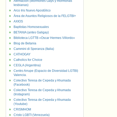
Afirmación (Mormones Gays y mormonas
lesbianas)
Arco Iris Nuevo Apostólico
Área de Asuntos Religiosos de la FELGTBI+
AXIOS
Baptistas Homosexuales
BETANIA (antes Galigay)
Biblioteca LGTTB «Oscar Hermes Villordo»
Blog de Betania
Cammini di Speranza (Italia)
CATHOGAY
Catholics for Choice
CEGLA (Argentina)
Centro Arrupe (Espacio de Diversidad LGTBI)
Valencia.
Colectivo Teresa de Cepeda y Ahumada
(Facebook)
Colectivo Teresa de Cepeda y Ahumada
(Instagram)
Colectivo Teresa de Cepeda y Ahumada
(Youtube)
CRISMHOM
Cristo LGBTI (Venezuela)