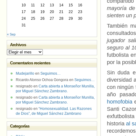
compartido
10
11
12
13
14
15
16
mayoría de 
17
18
19
20
21
22
23
sienten un 
24
25
26
27
28
29
30
También ma
31
consultados
« Sep
jugador sal
Archivos
seguro al 1
Archivos
futbolista 
por la posi
Comentarios recientes
Sin duda el
Mudejarillo
en
Seguimos…
diversidad 
Ricardo Alonso Ochoa Gongora
en
Seguimos…
resignado
en
Carta abierta a Monseñor Munilla,
con ningún 
por Miguel Sánchez Zambrano.
año pasad
resignado
en
Carta abierta a Monseñor Munilla,
homofobia
por Miguel Sánchez Zambrano.
Santi Cazor
resignado
en
“Homosexualidad. Las Razones
de Dios”, de Miguel Sánchez Zambrano
exfutbolist
historia
al s
Categorías
recordemos,