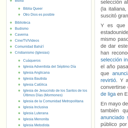
Biblia
selección a
(la italiana
Biblia Queer
Otro Dios es posible
suscitó gra
Biblioteca
Y es que 
Budismo
estadounid
Caverna
mismo paso
Cine/TV/Videos
de dar este
Comunidad Bahá'í
han recono
Cristianismo (Iglesias)
selección i
Cuáqueros
el año pasa
Iglesia Adventista del Séptimo Día
Iglesia Anglicana
que
anunci
Iglesia Bautista
revirtió
. Y 
Iglesia Católica
convertirse
Iglesia de Jesucristo de los Santos de los
de liga
en E
Últimos Días (Mormones)
Iglesia de la Comunidad Metropolitana
En mayo de 
Iglesia Inclusiva
también q
Iglesia Luterana
anunciado 
Iglesia Menonita
público por
Iglesia Metodista