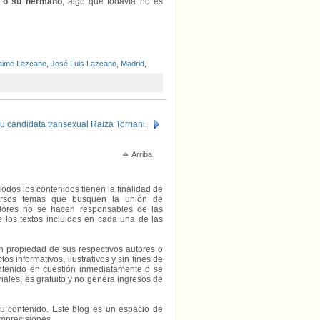
a o su hermano
, algo que todavía no es
aime Lazcano
,
José Luis Lazcano
,
Madrid
,
u candidata transexual Raiza Torriani.
Arriba
Todos los contenidos tienen la finalidad de
diversos temas que busquen la unión de
radores no se hacen responsables de las
e los textos incluidos en cada una de las
on propiedad de sus respectivos autores o
s informativos, ilustrativos y sin fines de
contenido en cuestión inmediatamente o se
riales, es gratuito y no genera ingresos de
e su contenido. Este blog es un espacio de
imprecisiones.