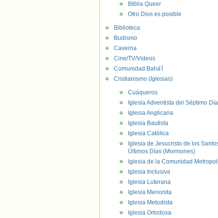
Biblia Queer
Otro Dios es posible
Biblioteca
Budismo
Caverna
Cine/TV/Videos
Comunidad Bahá'í
Cristianismo (Iglesias)
Cuáqueros
Iglesia Adventista del Séptimo Día
Iglesia Anglicana
Iglesia Bautista
Iglesia Católica
Iglesia de Jesucristo de los Santo
Últimos Días (Mormones)
Iglesia de la Comunidad Metropol
Iglesia Inclusiva
Iglesia Luterana
Iglesia Menonita
Iglesia Metodista
Iglesia Ortodoxa