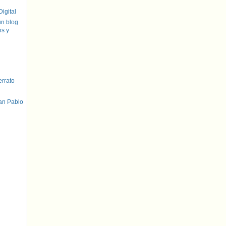
igital
un blog
hs y
errato
an Pablo