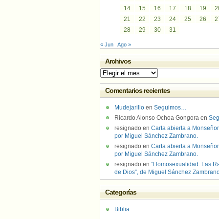
14
15
16
17
18
19
2
21
22
23
24
25
26
2
28
29
30
31
« Jun
Ago »
Archivos
Archivos
Comentarios recientes
Mudejarillo
en
Seguimos…
Ricardo Alonso Ochoa Gongora
en
Se
resignado
en
Carta abierta a Monseñor
por Miguel Sánchez Zambrano.
resignado
en
Carta abierta a Monseñor
por Miguel Sánchez Zambrano.
resignado
en
“Homosexualidad. Las R
de Dios”, de Miguel Sánchez Zambran
Categorías
Biblia