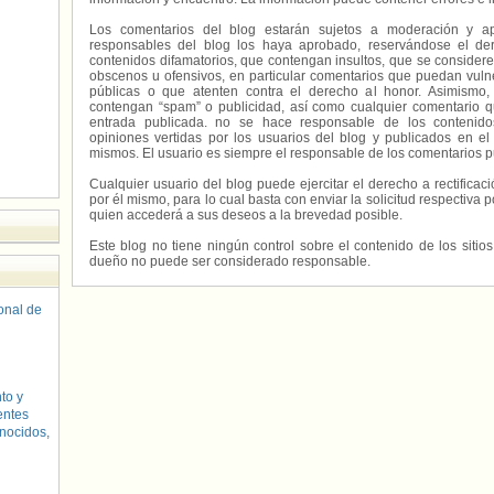
Los comentarios del blog estarán sujetos a moderación y a
responsables del blog los haya aprobado, reservándose el der
contenidos difamatorios, que contengan insultos, que se consideren
obscenos u ofensivos, en particular comentarios que puedan vuln
públicas o que atenten contra el derecho al honor. Asimismo,
contengan “spam” o publicidad, así como cualquier comentario q
entrada publicada. no se hace responsable de los contenidos
opiniones vertidas por los usuarios del blog y publicados en el
mismos. El usuario es siempre el responsable de los comentarios p
Cualquier usuario del blog puede ejercitar el derecho a rectifica
por él mismo, para lo cual basta con enviar la solicitud respectiva p
quien accederá a sus deseos a la brevedad posible.
Este blog no tiene ningún control sobre el contenido de los sitio
dueño no puede ser considerado responsable.
sonal de
to y
entes
nocidos,