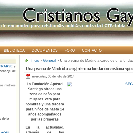
BIBLIOTECA
DOCUMENTOS
FORO
CONTACTO
Inicio
>
General
> Una piscina de Madrid a cargo de una fundac
a los bañistas
TRARSE
y
Una piscina de Madrid a cargo de una fundación cristiana sigue
ensaje de
miércoles, 30 de julio de 2014
La Fundación Apóstol
tros motivos
Santiago ofrece una
zona de baño para
mujeres, otra para
hombres y una tercera
para niños de hasta 14
años acompañados
 de la
por las primeras
En la actualidad,
además de las
s
AQUÍ