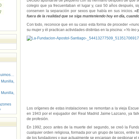
Decidió apuntarse de pequeño con su hermano después de que s
0
colegio que ya frecuentaban el lugar y, casi 50 años después, s
conserven la separación por sexos que había en sus inicios.
«E
7
fuera de la realidad que se siga manteniendo hoy en día, cuand
Con todo, reconoce que en su caso esta forma de proceder
«nunc
su mujer y él practican actividades distintas en la piscina:
«Yo leo y
guimos…
 Munilla,
 Munilla,
azones
Los orígenes de estas instalaciones se remontan a la vieja Escu
o
en 1943 por el exjugador del Real Madrid Jaime Lazcano, ya fall
de profesión.
En 1992, poco antes de la muerte del segundo, se creó la Fund
cualquier orden religiosa, formada por un grupo de laicos, entre 
de los fundadores y que actualmente se encargan de gestionar el r