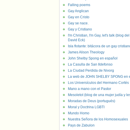
Falling poems
Gay Anglican
Gay en Cristo
Gay se nace.
Gay y Cristiano
I'm Christian, I'm Gay, let's talk (blog del
David Eck)
Isla flotante: bitácora de un gay cristian
James Alison Theology
John Shelby Spong en español
La Casulla de San Ildefonso
La Ciudad Perdida de Nivorg
La web de JOHN SHELBY SPONG en e
Los Universículos del Hermano Cortés
Mano a mano con el Pastor
Mesoletot (blog de una mujer judía y le
Moradas de Deus (portugués)
Moral y Doctrina LGBTI
Mundo Homo
Nuestra Señora de los Homosexuales
Pays de Zabulon