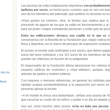
Las piscinas de estas instalaciones deportivas
son probablemente
bañistas por sexos
, un hecho poco
«común»
que no ven con buen
uno de los miembros del patronato, que prefiere no desvelar su n
«Para gustos los colores
«, dice, al tiempo que explica que si
prescindir de alguna de las que ya están en funcionamiento y, a
para así poder
«seguir contratando personal»
y evitar que las pisc
Entre las edificaciones destaca una capilla en la que se
consonancia con la filosofía de la Fundación que, según indica en
física y deportiva
«en el marco de principio de inspiración cristian
El acceso al recinto está restringido a los socios, que deben paga
euros del bono individual y los 115 euros de los miembros de f
pueden ser inferiores en función de la antigüedad.
El responsable de la Fundación afirma desconocer los criterios 
usuarios califican de
«estrictos»
y «
muy elitistas
«, aunque, se
s de los
además de padres y madres solteras.
Con mayores o menores reticencias, en general los bañistas qu
itana
Apóstol acaban acostumbrándose a la separación por sexos en l
personas ajenas al recinto.
«A mi marido le choca una barbaridad»
, señala una usuaria de 4
que escuchar el
«ruido de los niños»
y poder ir un día sin depilar 
Aun así, como muchos otros socios,
echa en falta una piscina