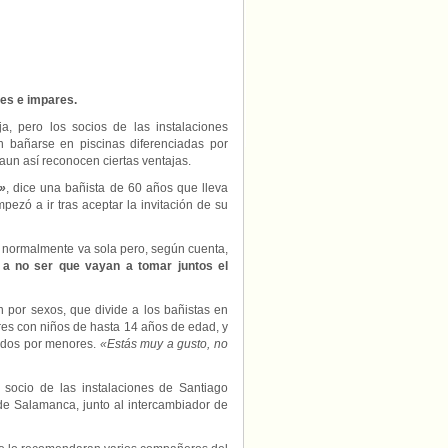
es e impares.
a, pero los socios de las instalaciones
n bañarse en piscinas diferenciadas por
aun así reconocen ciertas ventajas.
l»
, dice una bañista de 60 años que lleva
zó a ir tras aceptar la invitación de su
y normalmente va sola pero, según cuenta,
 a no ser que vayan a tomar juntos el
n por sexos, que divide a los bañistas en
eres con niños de hasta 14 años de edad, y
dos por menores.
«Estás muy a gusto, no
 socio de las instalaciones de Santiago
de Salamanca, junto al intercambiador de