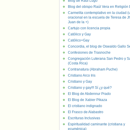
Blog de Raúl Lugo
Blog del obispo Raúl Vera en Religión D
Carmelita contemplativo en la ciudad (
oracional en la escuela de Teresa de J
Juan de la +)
Cartujo con licencia propia
Católico y Gay
Católico+Gay
Concordia, el blog de Oswaldo Gallo S
Confesiones de Trasnoche
Congregación Luterana San Pedro y S
(Costa Rica)
Contranatura (Abraham Puche)
Cristiano Arco Iris
Cristiano y Gay
Cristiano y gay!!! Sí ¿y qué?
El Blog de Abdennur Prado
El Blog de Xabier Pikaza
El cristiano indignado
El Frasco de Alabastro
Escrituras Inclusivas
Espiritualidad caminante (cristiana y
ecuménica)