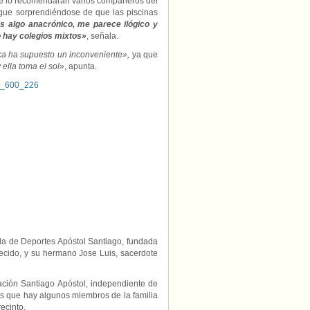
e lo recomendaran varios compañeros del
igue sorprendiéndose de que las piscinas
s algo anacrónico, me parece ilógico y
o hay colegios mixtos»
, señala.
a ha supuesto un inconveniente»,
ya que
 ella toma el sol»
, apunta.
ela de Deportes Apóstol Santiago, fundada
ecido, y su hermano Jose Luis, sacerdote
ación Santiago Apóstol, independiente de
los que hay algunos miembros de la familia
ecinto.