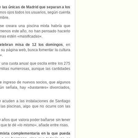
 las únicas de Madrid que separan a los
os ojos todos los usuarios, según cuenta
ombre.
 se creara una piscina mixta habría que
l menos este año, no han pensado hacerlo
inas estén
«masificadas
«.
 celebran misa de 12 los domingos
, en
 su página web, busca fomentar la cultura
a»
.
r una cuota anual que oscila entre los 275
amilias numerosas, aunque las cantidades
de ingreso de nuevos socios, que algunos
gún señala, hay
«bastantes»
divorciados,
e acuden a las instalaciones de Santiago
as piscinas, algo que no ocurre con las
0 años que valora poder bañarse sin tener
y que te dé
«lo mismo»
, añade entre risas.
 mixta complementaria en la que pueda