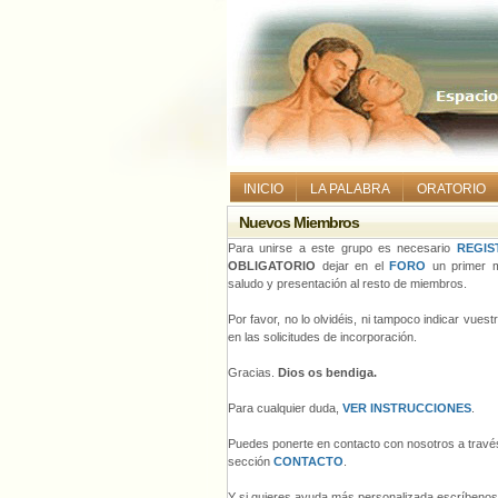
INICIO
LA PALABRA
ORATORIO
Nuevos Miembros
Para unirse a este grupo es necesario
REGIS
OBLIGATORIO
dejar en el
FORO
un primer m
saludo y presentación al resto de miembros.
Por favor, no lo olvidéis, ni tampoco indicar vues
en las solicitudes de incorporación.
Gracias.
Dios os bendiga.
Para cualquier duda,
VER INSTRUCCIONES
.
Puedes ponerte en contacto con nosotros a través
sección
CONTACTO
.
Y si quieres ayuda más personalizada escríbeno