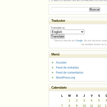
Buscar:
Traductor
Translate to:
* Servicio ofrecido por
Google
. No nos hacemos respo
los posibles errores en la
Menú
Acceder
Feed de entradas
Feed de comentarios
WordPress.org
Calendario
L
M
X
J
V
S
1
2
3
4
5
7
8
9
10
11
12
1