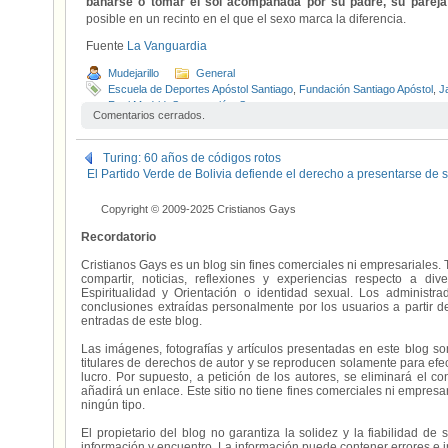
bañarse o tomar el sol acompañada por su padre, su parej
posible en un recinto en el que el sexo marca la diferencia.
Fuente
La Vanguardia
Mudejarillo
General
Escuela de Deportes Apóstol Santiago
,
Fundación Santiago Apóstol
,
J
Real Madrid
,
Segregación
,
Sexos
Comentarios cerrados.
Turing: 60 años de códigos rotos
El Partido Verde de Bolivia defiende el derecho a presentarse de s
Copyright © 2009-2025 Cristianos Gays
Recordatorio
Cristianos Gays es un blog sin fines comerciales ni empresariales. 
compartir, noticias, reflexiones y experiencias respecto a 
Espiritualidad y Orientación o identidad sexual. Los administ
conclusiones extraídas personalmente por los usuarios a partir d
entradas de este blog.
Las imágenes, fotografías y artículos presentadas en este blog s
titulares de derechos de autor y se reproducen solamente para efecto
lucro. Por supuesto, a petición de los autores, se eliminará el 
añadirá un enlace. Este sitio no tiene fines comerciales ni empresa
ningún tipo.
El propietario del blog no garantiza la solidez y la fiabilidad d
información y encuentro. La información puede contener errores e 