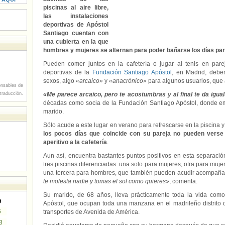
piscinas al aire libre,
las instalaciones
deportivas de Apóstol
Santiago cuentan con
una cubierta en la que
hombres y mujeres se alternan para poder bañarse los días par
Pueden comer juntos en la cafetería o jugar al tenis en parej
deportivas de la
Fundación Santiago Apóstol
, en Madrid, debe
sexos, algo
«arcaico»
y
«anacrónico»
para algunos usuarios, que 
nsables de
 traducción.
«Me parece arcaico, pero te acostumbras y al final te da igua
décadas como socia de la Fundación Santiago Apóstol, donde empe
marido.
Sólo acude a este lugar en verano para refrescarse en la piscina 
los pocos días que coincide con su pareja no pueden verse
aperitivo a la cafetería
.
Aun así, encuentra bastantes puntos positivos en esta separació
tres piscinas diferenciadas: una solo para mujeres, otra para muj
una tercera para hombres, que también pueden acudir acompaña
te molesta nadie y tomas el sol como quieres»
, comenta.
Su marido, de 68 años, lleva prácticamente toda la vida como
D
Apóstol, que ocupan toda una manzana en el madrileño distrito 
6
transportes de Avenida de América.
3