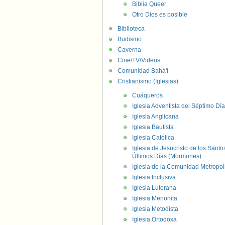
Biblia Queer
Otro Dios es posible
Biblioteca
Budismo
Caverna
Cine/TV/Videos
Comunidad Bahá'í
Cristianismo (Iglesias)
Cuáqueros
Iglesia Adventista del Séptimo Día
Iglesia Anglicana
Iglesia Bautista
Iglesia Católica
Iglesia de Jesucristo de los Santo
Últimos Días (Mormones)
Iglesia de la Comunidad Metropol
Iglesia Inclusiva
Iglesia Luterana
Iglesia Menonita
Iglesia Metodista
Iglesia Ortodoxa