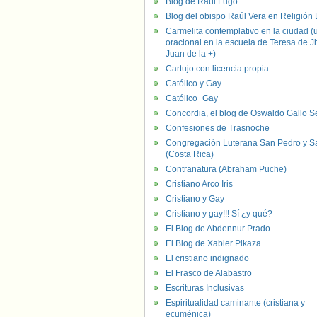
Blog de Raúl Lugo
Blog del obispo Raúl Vera en Religión D
Carmelita contemplativo en la ciudad (
oracional en la escuela de Teresa de J
Juan de la +)
Cartujo con licencia propia
Católico y Gay
Católico+Gay
Concordia, el blog de Oswaldo Gallo S
Confesiones de Trasnoche
Congregación Luterana San Pedro y S
(Costa Rica)
Contranatura (Abraham Puche)
Cristiano Arco Iris
Cristiano y Gay
Cristiano y gay!!! Sí ¿y qué?
El Blog de Abdennur Prado
El Blog de Xabier Pikaza
El cristiano indignado
El Frasco de Alabastro
Escrituras Inclusivas
Espiritualidad caminante (cristiana y
ecuménica)