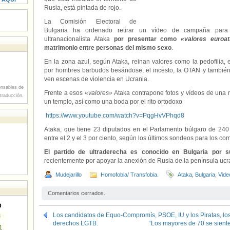
Rusia, está pintada de rojo.
La Comisión Electoral de
Bulgaria ha ordenado retirar un vídeo de campaña para 
ultranacionalista Ataka
por presentar como
«valores euroat
matrimonio entre personas del mismo sexo
.
En la zona azul, según Ataka, reinan valores como la pedofilia,
por hombres barbudos besándose, el incesto, la OTAN y también
ven escenas de violencia en Ucrania.
nsables de
Frente a esos «
valores»
Ataka contrapone fotos y vídeos de una n
 traducción.
un templo, así como una boda por el rito ortodoxo
https://www.youtube.com/watch?v=PqgHvVPhqd8
Ataka, que tiene 23 diputados en el Parlamento búlgaro de 240
entre el 2 y el 3 por ciento, según los últimos sondeos para los c
El partido de ultraderecha es conocido en Bulgaria por 
recientemente por apoyar la anexión de Rusia de la península uc
Mudejarillo
Homofobia/ Transfobia.
Ataka
,
Bulgaria
,
Vide
Comentarios cerrados.
D
Los candidatos de Equo-Compromís, PSOE, IU y los Piratas, l
4
derechos LGTB.
“Los mayores de 70 se sien
1