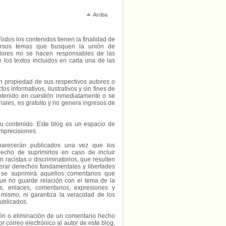
Arriba
Todos los contenidos tienen la finalidad de
diversos temas que busquen la unión de
radores no se hacen responsables de las
e los textos incluidos en cada una de las
on propiedad de sus respectivos autores o
s informativos, ilustrativos y sin fines de
contenido en cuestión inmediatamente o se
riales, es gratuito y no genera ingresos de
e su contenido. Este blog es un espacio de
imprecisiones.
parecerán publicados una vez que los
echo de suprimirlos en caso de incluir
 racistas o discriminatorios, que resulten
erar derechos fundamentales y libertades
 se suprimirá aquellos comentarios que
ue no guarde relación con el tema de la
, enlaces, comentarios, expresiones y
 mismo, ni garantiza la veracidad de los
ublicados.
ción o eliminación de un comentario hecho
or correo electrónico al autor de este blog,