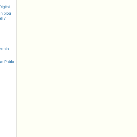
igital
un blog
hs y
errato
an Pablo