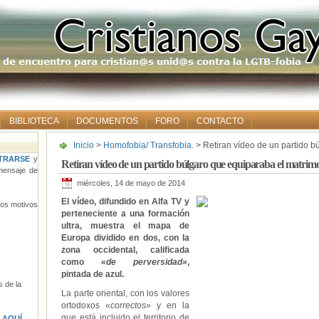
BIBLIOTECA
DOCUMENTOS
FORO
CONTACTO
Inicio
>
Homofobia/ Transfobia.
> Retiran vídeo de un partido b
igualitario con la pedofilia
TRARSE
y
Retiran vídeo de un partido búlgaro que equiparaba el matrimoni
ensaje de
miércoles, 14 de mayo de 2014
El vídeo, difundido en Alfa TV y
tros motivos
perteneciente a una formación
ultra, muestra el mapa de
Europa dividido en dos, con la
zona occidental, calificada
como
«de perversidad»
,
pintada de azul.
 de la
La parte oriental, con los valores
ortodoxos «
correctos»
y en la
que está incluido el territorio de
s
AQUÍ