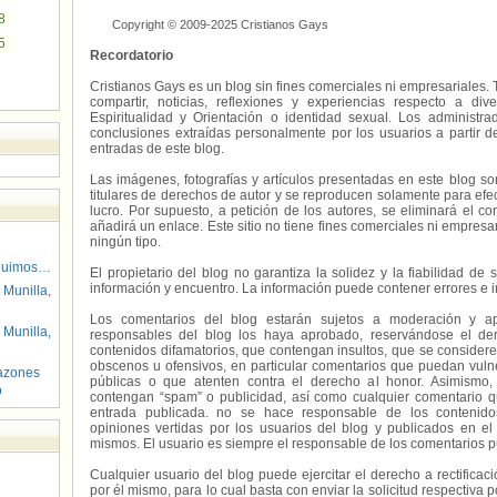
8
Copyright © 2009-2025 Cristianos Gays
5
Recordatorio
Cristianos Gays es un blog sin fines comerciales ni empresariales. 
compartir, noticias, reflexiones y experiencias respecto a 
Espiritualidad y Orientación o identidad sexual. Los administ
conclusiones extraídas personalmente por los usuarios a partir d
entradas de este blog.
Las imágenes, fotografías y artículos presentadas en este blog s
titulares de derechos de autor y se reproducen solamente para efecto
lucro. Por supuesto, a petición de los autores, se eliminará el 
añadirá un enlace. Este sitio no tiene fines comerciales ni empresa
ningún tipo.
guimos…
El propietario del blog no garantiza la solidez y la fiabilidad d
información y encuentro. La información puede contener errores e 
 Munilla,
Los comentarios del blog estarán sujetos a moderación y a
 Munilla,
responsables del blog los haya aprobado, reservándose el der
contenidos difamatorios, que contengan insultos, que se consideren
obscenos u ofensivos, en particular comentarios que puedan vuln
azones
públicas o que atenten contra el derecho al honor. Asimismo,
o
contengan “spam” o publicidad, así como cualquier comentario q
entrada publicada. no se hace responsable de los contenidos
opiniones vertidas por los usuarios del blog y publicados en el
mismos. El usuario es siempre el responsable de los comentarios p
Cualquier usuario del blog puede ejercitar el derecho a rectifica
por él mismo, para lo cual basta con enviar la solicitud respectiva p