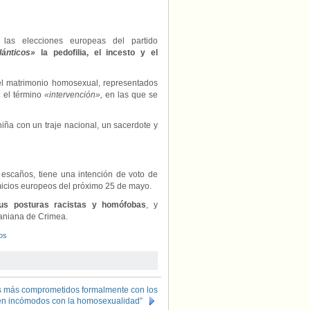
las elecciones europeas del partido
lánticos»
la pedofilia, el incesto y el
 el matrimonio homosexual, representados
 el término
«intervención»,
en las que se
iña con un traje nacional, un sacerdote y
 escaños, tiene una intención de voto de
omicios europeos del próximo 25 de mayo.
sus posturas racistas y homófobas
, y
raniana de Crimea.
os
os más comprometidos formalmente con los
ten incómodos con la homosexualidad”