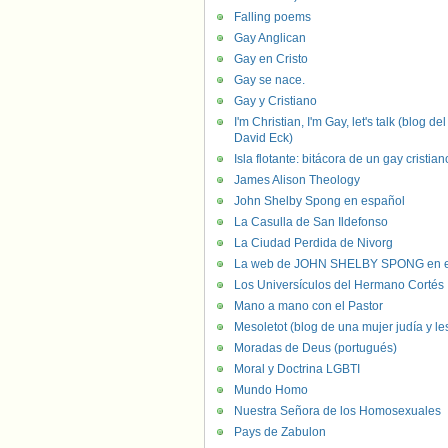
Falling poems
Gay Anglican
Gay en Cristo
Gay se nace.
Gay y Cristiano
I'm Christian, I'm Gay, let's talk (blog del
David Eck)
Isla flotante: bitácora de un gay cristian
James Alison Theology
John Shelby Spong en español
La Casulla de San Ildefonso
La Ciudad Perdida de Nivorg
La web de JOHN SHELBY SPONG en e
Los Universículos del Hermano Cortés
Mano a mano con el Pastor
Mesoletot (blog de una mujer judía y le
Moradas de Deus (portugués)
Moral y Doctrina LGBTI
Mundo Homo
Nuestra Señora de los Homosexuales
Pays de Zabulon