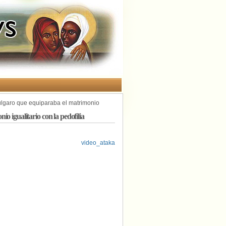
úlgaro que equiparaba el matrimonio
o igualitario con la pedofilia