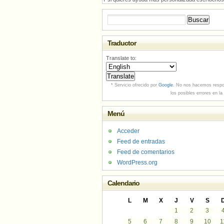
Buscar:
Traductor
Translate to:
* Servicio ofrecido por
Google
. No nos hacemos respo
los posibles errores en la
Menú
Acceder
Feed de entradas
Feed de comentarios
WordPress.org
Calendario
L
M
X
J
V
S
1
2
3
5
6
7
8
9
10
1