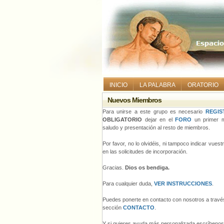
INICIO
LA PALABRA
ORATORIO
Nuevos Miembros
Para unirse a este grupo es necesario
REGIS
OBLIGATORIO
dejar en el
FORO
un primer m
saludo y presentación al resto de miembros.
Por favor, no lo olvidéis, ni tampoco indicar vues
en las solicitudes de incorporación.
Gracias.
Dios os bendiga.
Para cualquier duda,
VER INSTRUCCIONES
.
Puedes ponerte en contacto con nosotros a través
sección
CONTACTO
.
Y si quieres ayuda más personalizada escríbeno