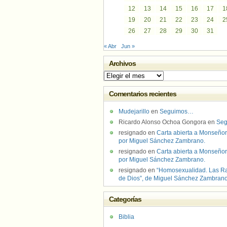
12
13
14
15
16
17
1
19
20
21
22
23
24
2
26
27
28
29
30
31
« Abr
Jun »
Archivos
Archivos
Comentarios recientes
Mudejarillo
en
Seguimos…
Ricardo Alonso Ochoa Gongora
en
Se
resignado
en
Carta abierta a Monseñor
por Miguel Sánchez Zambrano.
resignado
en
Carta abierta a Monseñor
por Miguel Sánchez Zambrano.
resignado
en
“Homosexualidad. Las R
de Dios”, de Miguel Sánchez Zambran
Categorías
Biblia