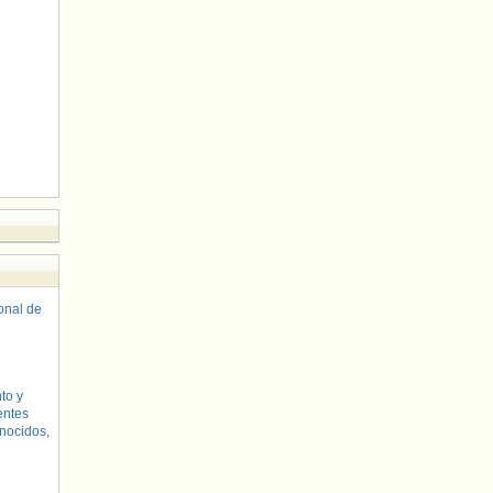
sonal de
to y
entes
nocidos,