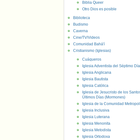
Biblia Queer
Otro Dios es posible
Biblioteca
Budismo
Caverna
Cine/TV/Videos
Comunidad Bahá'í
Cristianismo (Iglesias)
Cuáqueros
Iglesia Adventista del Séptimo Día
Iglesia Anglicana
Iglesia Bautista
Iglesia Católica
Iglesia de Jesucristo de los Santo
Últimos Días (Mormones)
Iglesia de la Comunidad Metropol
Iglesia Inclusiva
Iglesia Luterana
Iglesia Menonita
Iglesia Metodista
Iglesia Ortodoxa