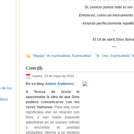
Sí, centrar juntos todo tu ser 
Entonces, como un instrumento 
estarás perfectamente equilib
*
El 14 de abril, Dios llama
***
"Migajas" de espiritualidad
,
Espiritualidad
Dios
,
Espiritualidad
,
V
Creer (II)
martes, 13 de mayo de 2014
De su blog
Juntos Andemos
:
s de los
A Teresa de Jesús le
apasionaba la idea de que Dios
itana
pudiera comunicarse con los
seres humanos
. Para ella, creer
significaba vivir en relación con
Dios, y eso había supuesto
adentrarse en un océano infinito
y encontrar la amistad
verdadera. Abrirse a un misterio