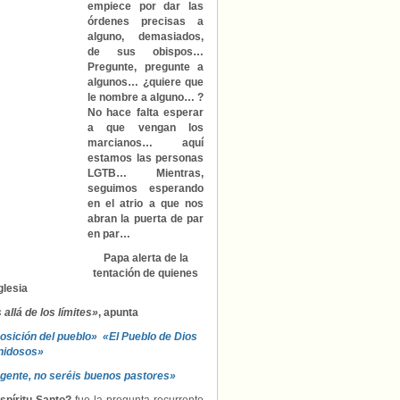
empiece por dar las
para
órdenes precisas a
cerrar
alguno, demasiados,
puertas?
de sus obispos…
¿Quién
Pregunte, pregunte a
soy
yo
algunos… ¿quiere que
para
le nombre a alguno… ?
poner
No hace falta esperar
impedimentos
a que vengan los
a
marcianos… aquí
Dios?»
estamos las personas
LGTB… Mientras,
seguimos esperando
en el atrio a que nos
abran la puerta de par
en par…
Papa alerta de la
tentación de quienes
glesia
allá de los límites»
, apunta
posición del pueblo»
«El Pueblo de Dios
nidosos»
a gente, no seréis buenos pastores»