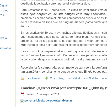
desdibuja todo, hasta corromperse el viaje de la vida.
igital
Para «esforzar la fe», Teresa crea un clima de confianza:
«No ha
un blog
estos ojos corporales, de sus amigos esté muy escondido.
hs y
empieza a escalar hacia el interior, compartiendo sus vivencias.
de la presencia de Dios que en ninguna manera podía dudar que
en Él
».
En los escritos de Teresa, hay muchas páginas dedicadas a inspir
buen conversador, que no se cansa de hacer bien. Por eso dice
errato
presencia, Él se les descubre; que aunque no le vean con los o
mostrarse
al alma por grandes sentimientos interiores y por difere
an Pablo
Revivir con otros creyentes el encuentro que arrancó de sus entra
mío y Dios mío!, es un estímulo. Con esas u otras palabras, confi
la convicción de que un contacto profundo, real y personal es posi
Recordar la fe compartida es un modo de abrirse a la confian
tan gran Dios»
, sencillamente porque se ve que Él
«de buena gan
Espiritualidad
Creer
,
Dios
,
Espiritualidad
,
Javier Sádaba
,
Teres
Francisco: «¿Quiénes somos para cerrar puertas? ¿Quién soy 
martes, 13 de mayo de 2014