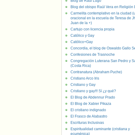
Blog de Raúl Lugo
Blog del obispo Raúl Vera en Religión D
Carmelita contemplativo en la ciudad (
oracional en la escuela de Teresa de J
Juan de la +)
Cartujo con licencia propia
Católico y Gay
Católico+Gay
Concordia, el blog de Oswaldo Gallo S
Confesiones de Trasnoche
Congregación Luterana San Pedro y S
(Costa Rica)
Contranatura (Abraham Puche)
Cristiano Arco Iris
Cristiano y Gay
Cristiano y gay!!! Sí ¿y qué?
El Blog de Abdennur Prado
El Blog de Xabier Pikaza
El cristiano indignado
El Frasco de Alabastro
Escrituras Inclusivas
Espiritualidad caminante (cristiana y
ecuménica)