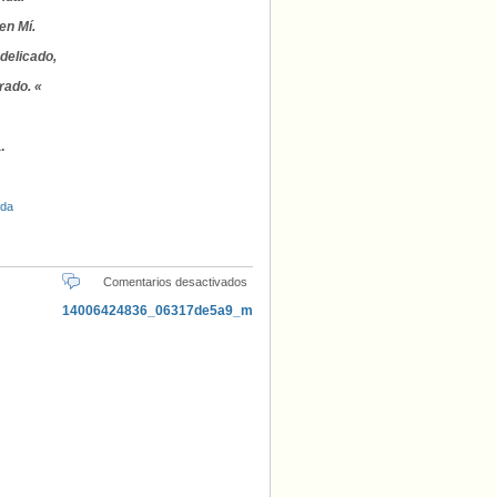
en Mí.
delicado,
rado. «
.
ida
en
Comentarios desactivados
Creer
(II)