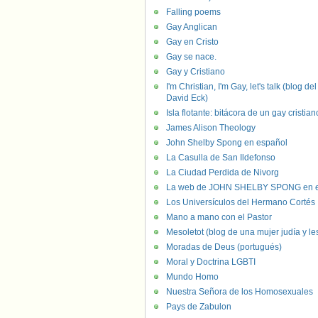
Falling poems
Gay Anglican
Gay en Cristo
Gay se nace.
Gay y Cristiano
I'm Christian, I'm Gay, let's talk (blog del
David Eck)
Isla flotante: bitácora de un gay cristian
James Alison Theology
John Shelby Spong en español
La Casulla de San Ildefonso
La Ciudad Perdida de Nivorg
La web de JOHN SHELBY SPONG en e
Los Universículos del Hermano Cortés
Mano a mano con el Pastor
Mesoletot (blog de una mujer judía y le
Moradas de Deus (portugués)
Moral y Doctrina LGBTI
Mundo Homo
Nuestra Señora de los Homosexuales
Pays de Zabulon