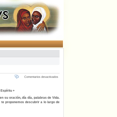
en
Comentarios desactivados
El
centro
de
 Espíritu +
tu
n su oración, día día, palabras de Vida.
vida…
 te proponemos descubrir a lo largo de