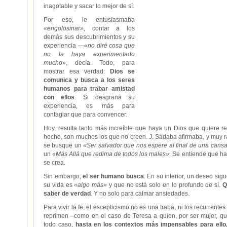
inagotable y sacar lo mejor de sí.
Por eso, le entusiasmaba
«engolosinar»
, contar a los
demás sus descubrimientos y su
experiencia —«
no diré cosa que
no la haya experimentado
mucho»
, decía. Todo, para
mostrar esa verdad:
Dios se
comunica y busca a los seres
humanos para trabar amistad
con ellos
. Si desgrana su
experiencia, es más para
contagiar que para convencer.
Hoy, resulta tanto más increíble que haya un Dios que quiere r
hecho, son muchos los que no creen. J. Sádaba afirmaba, y muy
se busque un
«Ser salvador que nos espere al final de una cans
un «
Más Allá que redima de todos los males»
. Se entiende que h
se crea.
Sin embargo,
el ser humano busca
. En su interior, un deseo si
su vida es
«algo más»
y que no está solo en lo profundo de sí.
Q
saber de verdad
. Y no solo para calmar ansiedades.
Para vivir la fe, el escepticismo no es una traba, ni los recurren
reprimen –como en el caso de Teresa a quien, por ser mujer, que
todo caso,
hasta en los contextos más impensables para ello