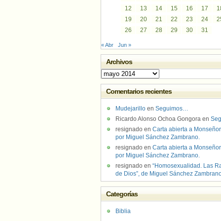
12
13
14
15
16
17
1
19
20
21
22
23
24
2
26
27
28
29
30
31
« Abr
Jun »
Archivos
Archivos
Comentarios recientes
Mudejarillo
en
Seguimos…
Ricardo Alonso Ochoa Gongora
en
Se
resignado
en
Carta abierta a Monseñor
por Miguel Sánchez Zambrano.
resignado
en
Carta abierta a Monseñor
por Miguel Sánchez Zambrano.
resignado
en
“Homosexualidad. Las R
de Dios”, de Miguel Sánchez Zambran
Categorías
Biblia