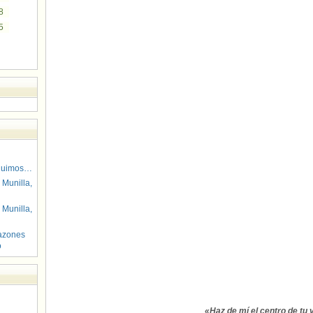
8
5
guimos…
 Munilla,
 Munilla,
azones
o
«Haz de mí el centro de tu v