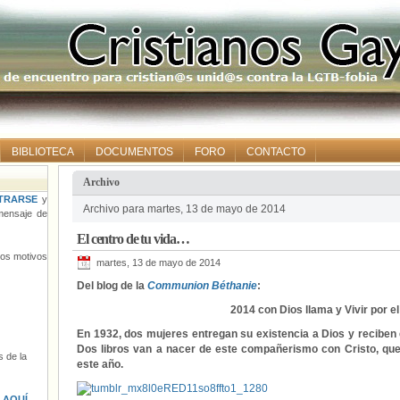
BIBLIOTECA
DOCUMENTOS
FORO
CONTACTO
Archivo
TRARSE
y
Archivo para martes, 13 de mayo de 2014
ensaje de
El centro de tu vida…
tros motivos
martes, 13 de mayo de 2014
Del blog de la
Communion Béthanie
:
2014 con Dios llama y Vivir por el
En 1932, dos mujeres entregan su existencia a Dios y reciben e
Dos libros van a nacer de este compañerismo con Cristo, que
 de la
este año.
s
AQUÍ