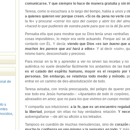
comunicarse. Y que siempre lo hace de manera gratuita y sin im
Teresa, como si escuchara a lo largo del tiempo, habla a unos y ot
a quienes quieren ver porque creen. «Si os da pena no verle co
la fe» y procurar
«cerrar los ojos del cuerpo y abrir los del al
«haced lo que pudiereis de vuestra parte para que os la dé [la am
Pensaba ella que para mostrar que su Dios tenía unas «entraña
cosas imposibles», lo mejor era verle actuando. Porque así se a
contacto con ÉL. Y decía:
viendo que Dios
«es tan bueno que a
muchos les parece que así hará a ellos»
. Y al decir «
ruin»
, q
mismo barro, desconchado y precioso.
Para iniciar en la fe y aprender a ver no sirven las recetas y no
auténtica no suele desdeñar fácilmente los andamios de las trad
es el calado del espíritu humano, mayor es el respeto por 
personas. Sin embargo, se relativiza todo medio y método
, p
entrar en un camino de des-absolutización de todo.
sonal de
Teresa avisaba, con ironía preocupada, del peligro de querer pres
ese todo era Jesús humanado–:
«Apartados de todo lo corpóreo, 
abrasados en amor, que no para los que vivimos en cuerpo mortal
to y
Y compartía sus intuiciones:
a la fe, que es un encuentro regalad
entes
la libertad
, porque sin ellas no hay verdadera relación.
Y nece
nocidos,
autoengañarse —de ahí su afición a los letrados.
Tampoco es cuestión de muchas menudencias, sino de
corazón 
mucho la confianza en uno mismo y la sensatez en todo
. Y, má