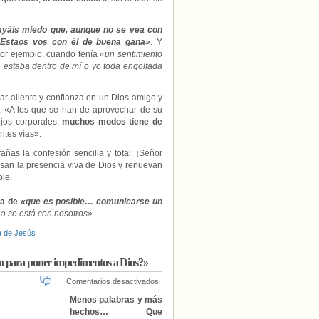
yáis miedo que, aunque no se vea con
 Estaos vos con él de buena gana»
. Y
 Por ejemplo, cuando tenía
«un sentimiento
 estaba dentro de mí o yo toda engolfada
ar aliento y confianza en un Dios amigo y
: «A los que se han de aprovechar de su
jos corporales,
muchos modos tiene de
ntes vías».
ñas la confesión sencilla y total: ¡Señor
esan la presencia viva de Dios y renuevan
ble.
za de
«que es posible… comunicarse un
a se está con nosotros»
.
a de Jesús
yo para poner impedimentos a Dios?»
en
Comentarios desactivados
Francisco:
Menos palabras y más
«¿Quiénes
hechos… Que
somos