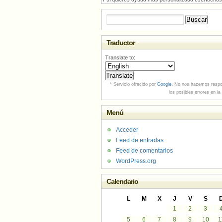
Buscar:
Traductor
Translate to:
* Servicio ofrecido por
Google
. No nos hacemos respo
los posibles errores en la
Menú
Acceder
Feed de entradas
Feed de comentarios
WordPress.org
Calendario
L
M
X
J
V
S
1
2
3
5
6
7
8
9
10
1