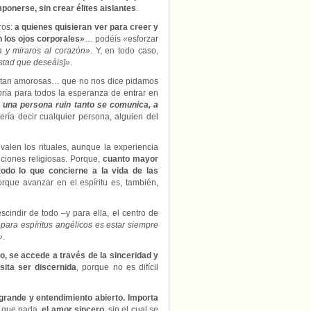
ponerse, sin crear élites aislantes
.
ros:
a quienes quisieran ver para creer y
n los ojos corporales»
… podéis
«
esforzar
ma y miraros al corazón»
. Y, en todo caso,
istad que deseáis]»
.
s tan amorosas… que no nos dice pidamos
bría para todos la esperanza de entrar en
 una persona ruin tanto se comunica, a
uería decir cualquier persona, alguien del
 valen los rituales, aunque la experiencia
iciones religiosas. Porque,
cuanto mayor
todo lo que concierne a la vida de las
orque avanzar en el espíritu es, también,
cindir de todo –y para ella, el centro de
para espíritus angélicos es estar siempre
»
.
o, se accede a través de la sinceridad y
sita ser discernida
, porque no es difícil
grande y entendimiento abierto. Importa
s que nada,
el amor sincero
, sin el cual se