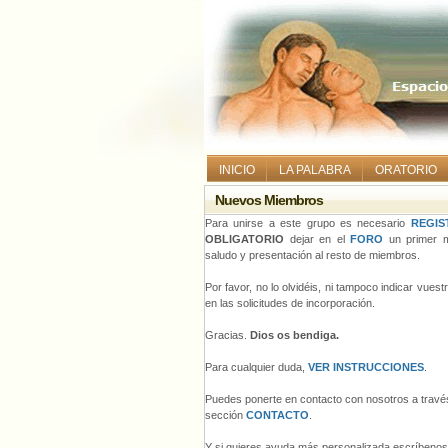
INICIO
LA PALABRA
ORATORIO
Nuevos Miembros
Para unirse a este grupo es necesario
REGIS
OBLIGATORIO
dejar en el
FORO
un primer m
saludo y presentación al resto de miembros.
Por favor, no lo olvidéis, ni tampoco indicar vues
en las solicitudes de incorporación.
Gracias.
Dios os bendiga.
Para cualquier duda,
VER INSTRUCCIONES
.
Puedes ponerte en contacto con nosotros a través
sección
CONTACTO
.
Y si quieres ayuda más personalizada escríbeno