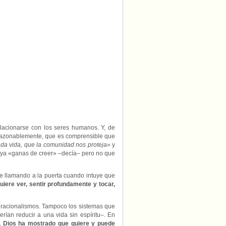
elacionarse con los seres humanos. Y, de
 razonablemente, que es comprensible que
ada vida, que la comunidad nos proteja»
y
aya «ganas de creer» –decía– pero no que
gue llamando a la puerta cuando intuye que
uiere ver, sentir profundamente y tocar,
tes racionalismos. Tampoco los sistemas que
rían reducir a una vida sin espíritu–. En
, Dios ha mostrado que quiere y puede