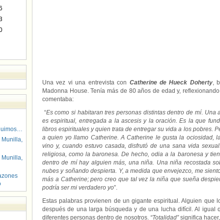
6
3
0
Una vez vi una entrevista con
Catherine de Hueck Doherty
, 
Madonna House. Tenía más de 80 años de edad y, reflexionando s
comentaba:
“
Es como si habitaran tres personas distintas dentro de mí
.
Una a
es espiritual, entregada a la ascesis y la oración. Es la que fun
guimos…
libros espirituales y quien trata de entregar su vida a los pobres.
a quien yo llamo Catherine. A Catherine le gusta la ociosidad, l
 Munilla,
vino y, cuando estuvo casada, disfrutó de una sana vida sexua
religiosa, como la baronesa. De hecho, odia a la baronesa y tiene
 Munilla,
dentro de mí hay alguien más, una niña. Una niña recostada so
nubes y soñando despierta. Y, a medida que envejezco, me sien
azones
más a Catherine; pero creo que tal vez la niña que sueña despier
o
podría ser mi verdadero yo
”.
Estas palabras provienen de un gigante espiritual. Alguien que lo
después de una larga búsqueda y de una lucha difícil. Al igual
diferentes personas dentro de nosotros.
“Totalidad”
significa hace