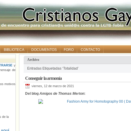
BIBLIOTECA
DOCUMENTOS
FORO
CONTACTO
Archivo
TRARSE
y
Entradas Etiquetadas ‘Totalidad’
ensaje de
Conseguir la armonía
tros motivos
viernes, 12 de marzo de 2021
Del blog
Amigos de Thomas Merton
:
 de la
s
AQUÍ