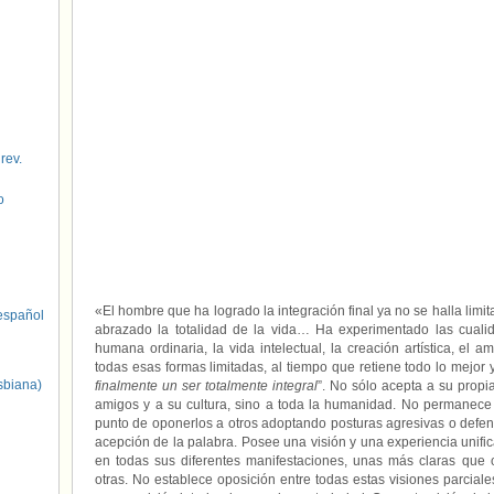
 rev.
o
«El hombre que ha logrado la integración final ya no se halla limit
spañol
abrazado la totalidad de la vida… Ha experimentado las cualid
humana ordinaria, la vida intelectual, la creación artística, el 
todas esas formas limitadas, al tiempo que retiene todo lo mejor 
sbiana)
finalmente un ser totalmente integral
”. No sólo acepta a su propi
amigos y a su cultura, sino a toda la humanidad. No permanece a
punto de oponerlos a otros adoptando posturas agresivas o defen
acepción de la palabra. Posee una visión y una experiencia unif
en todas sus diferentes manifestaciones, unas más claras que 
otras. No establece oposición entre todas estas visiones parciales