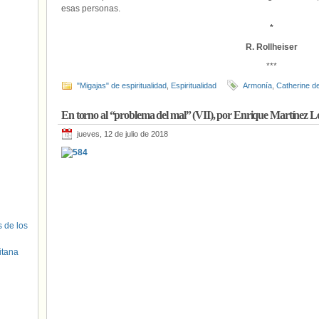
esas personas.
*
R. Rollheiser
***
"Migajas" de espiritualidad
,
Espiritualidad
Armonía
,
Catherine d
En torno al “problema del mal” (VII), por Enrique Martínez L
jueves, 12 de julio de 2018
s de los
itana