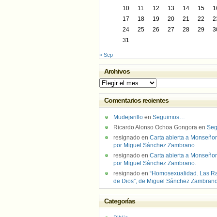
10
11
12
13
14
15
1
17
18
19
20
21
22
2
24
25
26
27
28
29
3
31
« Sep
Archivos
Archivos
Comentarios recientes
Mudejarillo
en
Seguimos…
Ricardo Alonso Ochoa Gongora
en
Se
resignado
en
Carta abierta a Monseñor
por Miguel Sánchez Zambrano.
resignado
en
Carta abierta a Monseñor
por Miguel Sánchez Zambrano.
resignado
en
“Homosexualidad. Las R
de Dios”, de Miguel Sánchez Zambran
Categorías