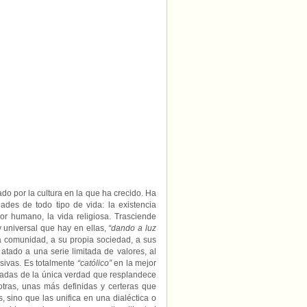
ado por la cultura en la que ha crecido. Ha
ades de todo tipo de vida: la existencia
amor humano, la vida religiosa. Trasciende
y universal que hay en ellas,
“dando a luz
a comunidad, a su propia sociedad, a sus
tado a una serie limitada de valores, al
sivas. Es totalmente
“católico”
en la mejor
icadas de la única verdad que resplandece
otras, unas más definidas y certeras que
, sino que las unifica en una dialéctica o