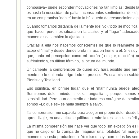
compasiva– suele esconder motivaciones no tan limpias: desde la
es hasta la necesidad de paliar inconscientes sentimientos de cul
en un compromiso “noble” hasta la búsqueda de reconocimiento po
Cuando tomamos distancia de la mente (del yo), todo se modifica
que hacer, pero nos situará en la actitud y el “lugar” adecua
momento sea también la ajustada.
Gracias a ella nos hacemos conscientes de que lo realmente d
acojo el “mal” y desde dónde brota mi acción frente a él. Si estoy
que, tanto mi percepción como mi acción (o mejor, reacción) n
sufrimiento y, en último término, la locura del mundo.
Únicamente la comprensión de quién soy hará posible que me 
mente no lo entienda– rige todo el proceso. Es esa misma sabi
Plenitud y Totalidad.
Eso significa, en primer lugar, que el “mal” nunca puede afe
Sentiremos dolor, miedo, tristeza, angustia…, porque somos 
sensibilidad. Pero, aun en medio de toda esa vorágine de senti
somos –Lo que es– se halla siempre a salvo.
Tal comprensión me capacita para acoger mi propio dolor desde l
aprendizaje, en una actitud equilibrada entre la resistencia estéril 
La misma comprensión me hace ver que todo sin excepción es l
que no caigo en la trampa de imaginar una Totalidad “al marge
momento se está produciendo. Yo mismo soy –con todos los sere