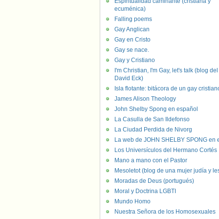
Espiritualidad caminante (cristiana y
ecuménica)
Falling poems
Gay Anglican
Gay en Cristo
Gay se nace.
Gay y Cristiano
I'm Christian, I'm Gay, let's talk (blog del
David Eck)
Isla flotante: bitácora de un gay cristian
James Alison Theology
John Shelby Spong en español
La Casulla de San Ildefonso
La Ciudad Perdida de Nivorg
La web de JOHN SHELBY SPONG en e
Los Universículos del Hermano Cortés
Mano a mano con el Pastor
Mesoletot (blog de una mujer judía y le
Moradas de Deus (portugués)
Moral y Doctrina LGBTI
Mundo Homo
Nuestra Señora de los Homosexuales