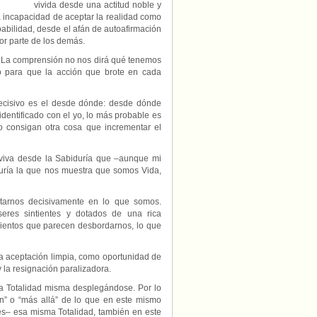
vivida desde una actitud noble y
 incapacidad de aceptar la realidad como
pabilidad, desde el afán de autoafirmación
r parte de los demás.
. La comprensión no nos dirá qué tenemos
do para que la acción que brote en cada
ecisivo es el desde dónde: desde dónde
 identificado con el yo, lo más probable es
o consigan otra cosa que incrementar el
viva desde la Sabiduría que –aunque mi
duría la que nos muestra que somos Vida,
ctarnos decisivamente en lo que somos.
seres sintientes y dotados de una rica
mientos que parecen desbordarnos, lo que
a aceptación limpia, como oportunidad de
y la resignación paralizadora.
a Totalidad misma desplegándose. Por lo
n” o “más allá” de lo que en este mismo
s– esa misma Totalidad, también en este