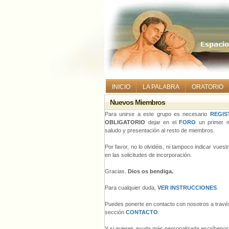
INICIO
LA PALABRA
ORATORIO
Nuevos Miembros
Para unirse a este grupo es necesario
REGIS
OBLIGATORIO
dejar en el
FORO
un primer m
saludo y presentación al resto de miembros.
Por favor, no lo olvidéis, ni tampoco indicar vues
en las solicitudes de incorporación.
Gracias.
Dios os bendiga.
Para cualquier duda,
VER INSTRUCCIONES
.
Puedes ponerte en contacto con nosotros a través
sección
CONTACTO
.
Y si quieres ayuda más personalizada escríbeno