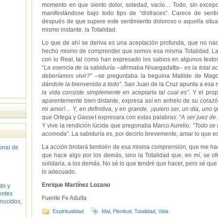
momento en que siento dolor, soledad, vacío… Todo, sin excepc
manifestándose bajo todo tipo de “disfraces”. Carece de sent
después de que supere este sentimiento doloroso o aquella situaci
mismo instante, la Totalidad.
Lo que de ahí se deriva es una aceptación profunda, que no nace
hecho mismo de comprender que somos esa misma Totalidad. La a
con lo Real, tal como han expresado los sabios en algunos texto
“
La esencia de la sabiduría
–afirmaba Nisargadatta–
es la total 
deberíamos vivir?”
–se preguntaba la beguina Matilde de Magd
dándole la bienvenida a todo”
. San Juan de la Cruz apunta a esa
la vida consiste simplemente en aceptarla tal cual es”
. Y el pro
aparentemente bien distante, expresa así en anhelo de su coraz
mi amor!… Y, en definitiva, y en grande, ¡quiero ser, un día, uno q
que Ortega y Gasset expresara con estas palabras:
“A ser juez de
Y vive la rendición lúcida que pregonaba Marco Aurelio
: “Todo se
acomoda”
. La sabiduría es, por decirlo brevemente, amar lo que es
La acción brotará también de esa misma comprensión, que me hace
sonal de
que hace algo por los demás, sino la Totalidad que, en mí, se o
solidaria, a los demás. No sé lo que tendré que hacer, pero sé qu
lo adecuado.
Enrique Martínez Lozano
to y
entes
Fuente Fe Adulta
nocidos,
Espiritualidad
Mal
,
Plenitud
,
Totalidad
,
Vida