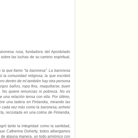
baronesa rusa, fundadora del Apostolado
obre las luchas de su camino espiritual,
 la que llamo “la baronesa”. La baronesa
dó la comunidad religiosa; la que escribió
 Pero dentro de mí también hay otra persona
argos baños, ropa fina, maquillarse, buen
l. No quiere renuncias ni pobreza. No es
 una relación tensa con ella. Por último,
bre una ladera en Finlandia, mirando las
to cada vez más como la baronesa; anhelo
ta, recostada en una colina de Finlandia,
gró tanto la integridad como la santidad,
 que Catherine Doherty, todos albergamos
r, de alguna manera, un todo armónico con