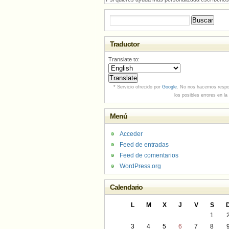
Buscar:
Traductor
Translate to:
* Servicio ofrecido por
Google
. No nos hacemos respo
los posibles errores en la
Menú
Acceder
Feed de entradas
Feed de comentarios
WordPress.org
Calendario
L
M
X
J
V
S
1
3
4
5
6
7
8