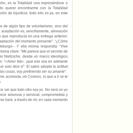
ión, es la Totalidad una expresándose o
ido querer encontrarme con la Totalidad
ón de injusticia: todo ello es ya, en este
 de algún tipo de voluntarismo, sino del
ceptación es, sencillamente, alineación
s que reproducía en una entrega anterior:
aceptación del momento presente”. “¿Cómo
eburgo–. Y ella misma respondía:
“Vive
 misma clave:
“Me parece que el secreto de
pio Nietzsche, desde un marco ideológico
ón:
“«Amor fati»: ¡que ese sea en adelante
ue solo dice sí”
. El sabio adopta la actitud
 las cosas, voy prefiriendo ser su amante”
.
 me acomoda, oh Cosmos, lo que a ti se te
.
 ver que todo otro soy yo. No será un yo
frece amorosa y servicial, comprometida y
e se hará, a través de mí, en cada momento