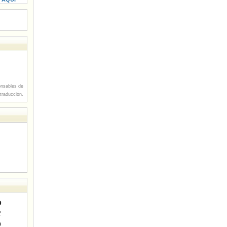
nsables de
 traducción.
D
2
9