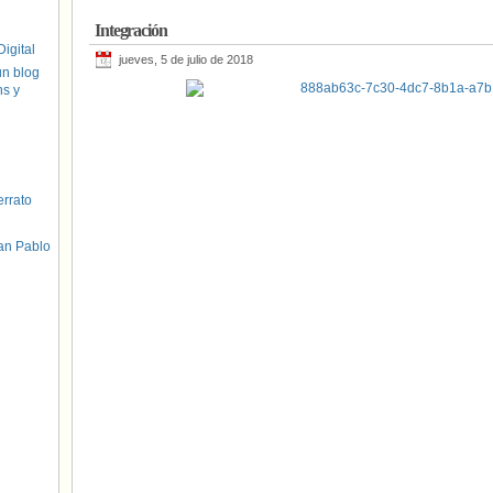
Integración
igital
jueves, 5 de julio de 2018
un blog
hs y
errato
an Pablo