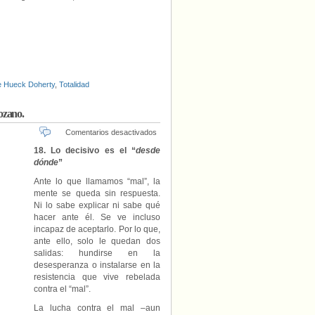
e Hueck Doherty
,
Totalidad
ozano.
en
Comentarios desactivados
En
18. Lo decisivo es el “
desde
torno
dónde
”
al
“problema
Ante lo que llamamos “mal”, la
del
mente se queda sin respuesta.
mal”
Ni lo sabe explicar ni sabe qué
(VII),
hacer ante él. Se ve incluso
por
incapaz de aceptarlo. Por lo que,
Enrique
ante ello, solo le quedan dos
Martínez
salidas: hundirse en la
Lozano.
desesperanza o instalarse en la
resistencia que vive rebelada
contra el “mal”.
La lucha contra el mal –aun