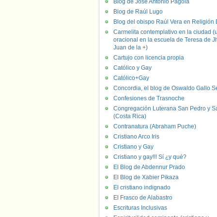
Blog de José Antonio Pagola
Blog de Raúl Lugo
Blog del obispo Raúl Vera en Religión D
Carmelita contemplativo en la ciudad (
oracional en la escuela de Teresa de J
Juan de la +)
Cartujo con licencia propia
Católico y Gay
Católico+Gay
Concordia, el blog de Oswaldo Gallo S
Confesiones de Trasnoche
Congregación Luterana San Pedro y S
(Costa Rica)
Contranatura (Abraham Puche)
Cristiano Arco Iris
Cristiano y Gay
Cristiano y gay!!! Sí ¿y qué?
El Blog de Abdennur Prado
El Blog de Xabier Pikaza
El cristiano indignado
El Frasco de Alabastro
Escrituras Inclusivas