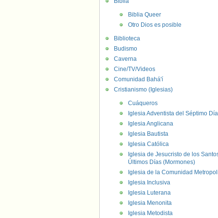
Biblia
Biblia Queer
Otro Dios es posible
Biblioteca
Budismo
Caverna
Cine/TV/Videos
Comunidad Bahá'í
Cristianismo (Iglesias)
Cuáqueros
Iglesia Adventista del Séptimo Día
Iglesia Anglicana
Iglesia Bautista
Iglesia Católica
Iglesia de Jesucristo de los Santo
Últimos Días (Mormones)
Iglesia de la Comunidad Metropol
Iglesia Inclusiva
Iglesia Luterana
Iglesia Menonita
Iglesia Metodista