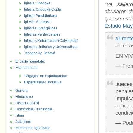
Iglesia Ortodoxa
“Ya salier
Iglesia Ortodoxa Copta
abusaron de
Iglesia Presbiteriana
que se está
Iglesia Valdense
Estado May
Iglesias Evangélicas
Iglesias Pentecostales
#Frent
Iglesias Reformadas (Calvinistas)
abiert
Iglesias Unitarias y Universalistas
Testigos de Jehová
EN VI
El parte homófobo
— Fren
Espiritualidad
"Migajas" de espiritualidad
Espiritualidad Inclusiva
Jueces
General
penale
Hinduísmo
impulsa
Historia LGTBI
aplica
Homofobia/ Transfobia.
condic
Islam
Judaísmo
— Pode
Matrimonio igualitario