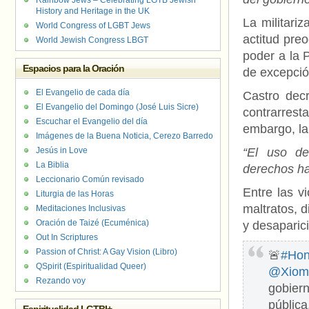
Rainbow Jews – Celebrating LGTB Jewish
History and Heritage in the UK
La militari
World Congress of LGBT Jews
actitud pre
World Jewish Congress LBGT
poder a la 
Espacios para la Oración
de excepció
El Evangelio de cada día
Castro dec
El Evangelio del Domingo (José Luis Sicre)
contrarresta
Escuchar el Evangelio del día
embargo, la 
Imágenes de la Buena Noticia, Cerezo Barredo
Jesús in Love
“El uso de
La Biblia
derechos ha
Leccionario Común revisado
Entre las v
Liturgia de las Horas
maltratos, d
Meditaciones Inclusivas
Oración de Taizé (Ecuménica)
y desaparic
Out In Scriptures
Passion of Christ: A Gay Vision (Libro)
🚨
#Hon
QSpirit (Espiritualidad Queer)
@Xiom
Rezando voy
gobier
públic