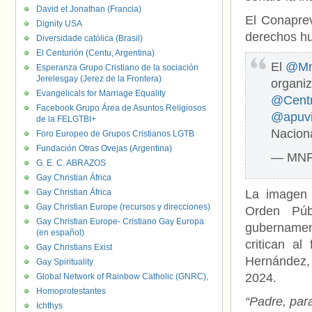
David et Jonathan (Francia)
El Conaprev
Dignity USA
derechos hu
Diversidade católica (Brasil)
El Centurión (Centu, Argentina)
El
@Mn
Esperanza Grupo Cristiano de la sociación
Jerelesgay (Jerez de la Frontera)
organiz
Evangelicals for Marriage Equality
@Cent
Facebook Grupo Área de Asuntos Religiosos
@apuv
de la FELGTBI+
Naciona
Foro Europeo de Grupos Cristianos LGTB
Fundación Otras Ovejas (Argentina)
— MNP
G. E. C. ABRAZOS
Gay Christian África
Gay Christian África
La imagen 
Gay Christian Europe (recursos y direcciones)
Orden Púb
Gay Christian Europe- Cristiano Gay Europa
gubernamen
(en español)
critican al
Gay Christians Exist
Hernández, 
Gay Spirituality
2024.
Global Network of Rainbow Catholic (GNRC),
Homoprotestantes
“Padre, par
Ichthys