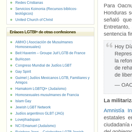
Redes Cristianas
Para Oacnu
Servicios Koinonia (Recursos bíblicos-
Honduras so
teológicos)
señaló que
United Church of Christ
Entretanto,
Enlaces LGTBI+ de otras confesiones
sentencia fi
AMHO ( Asociación de Musulmanes
Hoy Día
Homosexuales)
Repres
Beit Haverim – Groupe Juif LGTB de France
BuHozen
la refo
Congreso Mundial de Judíos LGBT
de reha
Gay Spirit
de libe
Guimel | Judíos Mexicanos LGTB, Familiares y
Amigos
— OAC
Hamakom LGBTQI+ (Judaísmo)
Homosexuales musulmanes de Francia
La militari
Islam Gay
Jewish LGBT Network
Amnistía In
Judíos argentinos GLBT (JAG)
estatales 
Lovejihadspain
ciudadanía 
NCI Emanuel (Judaísmo)
del gobiern