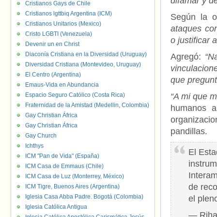
difamar y de
Cristianos Gays de Chile
Cristianos lgttbiq Argentina (ICM)
Según la o
Cristianos Unitarios (Mexico)
ataques con
Cristo LGBTI (Venezuela)
o justificar
Devenir un en Christ
Diaconía Cristiana en la Diversidad (Uruguay)
Agregó:
“Na
Diversidad Cristiana (Montevideo, Uruguay)
vinculacion
El Centro (Argentina)
que pregunte
Emaus-Vida en Abundancia
Espacio Seguro Católico (Costa Rica)
“A mi que m
Fraternidad de la Amistad (Medellin, Colombia)
humanos an
Gay Christian África
organizaci
Gay Christian África
pandillas.
Gay Church
Ichthys
El Esta
ICM "Pan de Vida" (España)
instrum
ICM Casa de Emmaus (Chile)
Intera
ICM Casa de Luz (Monterrey, México)
de reco
ICM Tigre, Buenos Aires (Argentina)
Iglesia Casa Abba Padre. Bogotá (Colombia)
el pleno
Iglesia Católica Antigua
— Riha