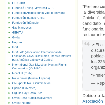
FELGTBI+
“Prefiero c
Fundació Enllaç (Mayores LGTB)
la diversid
Fundacion Amigos por la Vida (Famivida)
Chicken”, d
Fundación Iguales (Chile)
Fundación Triángulo
candidato 
Gay Marruecos
funcionari
GEHITU
restaurant
Gylda
Hegoak
📌El al
ILGA
discurs
ILGALAC ( Asociación Internacional de
poblac
Lesbianas, Gays, Bisexuales, Trans e Intersex
para América Latina y el Caribe)
los 226
International Gay & Lesbian Human Rights
organiz
Commission (IGLHRC)
MOVILH (Chile)
“Prefi
No te prives (Murcia, España)
— Repo
ONG por la No Discriminación
Opción Bi (Mexico)
Orgullo Gay-Costa Rica
Debido a la
Oveja Rosa (Familias diversas)
Asociación 
Ovejas Negras