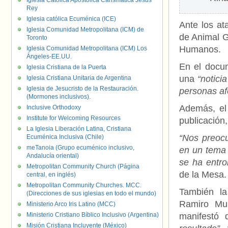
Iglesia Católica Apostólica Carismática Jesús
Rey
Iglesia católica Ecuménica (ICE)
Ante los at
Iglesia Comunidad Metropolitana (ICM) de
de Animal 
Toronto
Humanos.
Iglesia Comunidad Metropolitana (ICM) Los
Ángeles-EE.UU.
En el docum
Iglesia Cristiana de la Puerta
una
“noticia
Iglesia Cristiana Unitaria de Argentina
Iglesia de Jesucristo de la Restauración.
personas af
(Mormones inclusivos).
Además, el 
Inclusive Orthodoxy
Institute for Welcoming Resources
publicación
La Iglesia Liberación Latina, Cristiana
“Nos preocu
Ecuménica Inclusiva (Chile)
meTanoia (Grupo ecuménico inclusivo,
en un tema 
Andalucía oriental)
se ha entro
Metropolitan Community Church (Página
de la Mesa.
central, en inglés)
Metropolitan Community Churches. MCC.
También la
(Direcciones de sus iglesias en todo el mundo)
Ramiro Mu
Ministerio Arco Iris Latino (MCC)
Ministerio Cristiano Bíblico Inclusivo (Argentina)
manifestó
Misión Cristiana Incluyente (México)