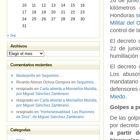
26 de junio
10
11
12
13
14
15
16
kilómetros
17
18
19
20
21
22
23
Honduras
s
24
25
26
27
28
29
30
Militar del
31
control de l
« Sep
El decreto 
Archivos
22 de juni
Archivos
humillación 
Comentarios recientes
El decreto 
Los abusos
Mudejarillo
en
Seguimos…
mandatario
Ricardo Alonso Ochoa Gongora
en
Seguimos…
defensores
resignado
en
Carta abierta a Monseñor Munilla,
por Miguel Sánchez Zambrano.
Miedo
.
resignado
en
Carta abierta a Monseñor Munilla,
por Miguel Sánchez Zambrano.
Golpes a p
resignado
en
“Homosexualidad. Las Razones
de Dios”, de Miguel Sánchez Zambrano
De las golp
por decreto
Categorías
a partir 