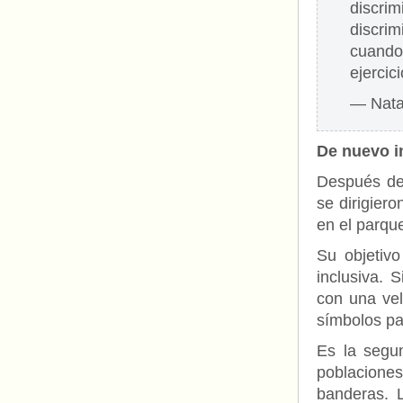
discri
discri
cuando
ejercic
— Nata
De nuevo i
Después del 
se dirigier
en el parqu
Su objetivo
inclusiva. 
con una vel
símbolos par
Es la segu
poblacione
banderas. L