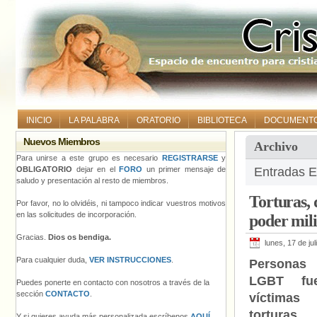
INICIO
LA PALABRA
ORATORIO
BIBLIOTECA
DOCUMENT
Nuevos Miembros
Archivo
Para unirse a este grupo es necesario
REGISTRARSE
y
OBLIGATORIO
dejar en el
FORO
un primer mensaje de
Entradas E
saludo y presentación al resto de miembros.
Torturas, 
Por favor, no lo olvidéis, ni tampoco indicar vuestros motivos
en las solicitudes de incorporación.
poder mil
Gracias.
Dios os bendiga.
lunes, 17 de ju
Para cualquier duda,
VER INSTRUCCIONES
.
Personas
LGBT fue
Puedes ponerte en contacto con nosotros a través de la
sección
CONTACTO
.
víctimas
tortura
Y si quieres ayuda más personalizada escríbenos
AQUÍ