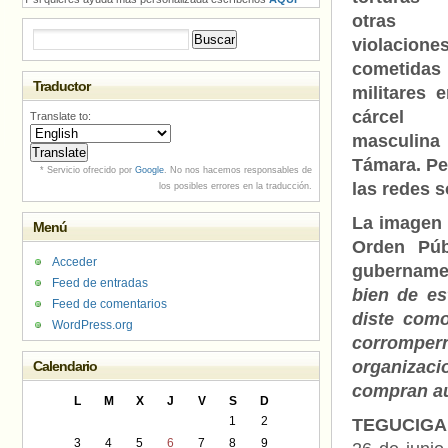
otras
Buscar:
violacione
cometidas
Traductor
militares e
cárcel
Translate to:
masculin
Támara. Pe
* Servicio ofrecido por
Google
. No nos hacemos responsables de
las redes s
los posibles errores en la traducción.
La imagen 
Menú
Orden Púb
Acceder
gubernamen
Feed de entradas
bien de es
Feed de comentarios
diste com
WordPress.org
corromper
organizaci
Calendario
compran a
L
M
X
J
V
S
D
1
2
TEGUCIGA
3
4
5
6
7
8
9