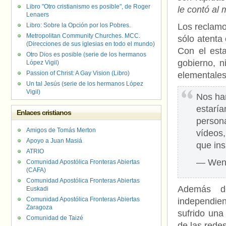
Libro "Otro cristianismo es posible", de Roger
le contó al 
Lenaers
Libro: Sobre la Opción por los Pobres.
Los reclamo
Metropolitan Community Churches. MCC.
sólo atenta
(Direcciones de sus iglesias en todo el mundo)
Con el est
Otro Dios es posible (serie de los hermanos
gobierno, n
López Vigil)
Passion of Christ: A Gay Vision (Libro)
elementales
Un tal Jesús (serie de los hermanos López
Vigil)
Nos han
estarí
Enlaces cristianos
person
Amigos de Tomás Merton
vídeos,
Apoyo a Juan Masiá
que ins
ATRIO
— Wen
Comunidad Apostólica Fronteras Abiertas
(CAFA)
Comunidad Apostólica Fronteras Abiertas
Además de
Euskadi
Comunidad Apostólica Fronteras Abiertas
independie
Zaragoza
sufrido una
Comunidad de Taizé
de las redes