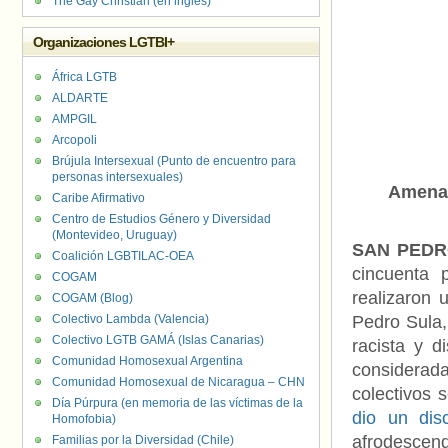
The Gay Christian (en inglés)
Organizaciones LGTBI+
África LGTB
ALDARTE
AMPGIL
Arcopoli
Brújula Intersexual (Punto de encuentro para
personas intersexuales)
Amenaz
Caribe Afirmativo
Centro de Estudios Género y Diversidad
(Montevideo, Uruguay)
SAN PEDR
Coalición LGBTILAC-OEA
cincuenta 
COGAM
realizaron 
COGAM (Blog)
Colectivo Lambda (Valencia)
Pedro Sula,
Colectivo LGTB GAMÁ (Islas Canarias)
racista y d
Comunidad Homosexual Argentina
considerada
Comunidad Homosexual de Nicaragua – CHN
colectivos 
Día Púrpura (en memoria de las víctimas de la
dio un dis
Homofobia)
afrodescend
Familias por la Diversidad (Chile)