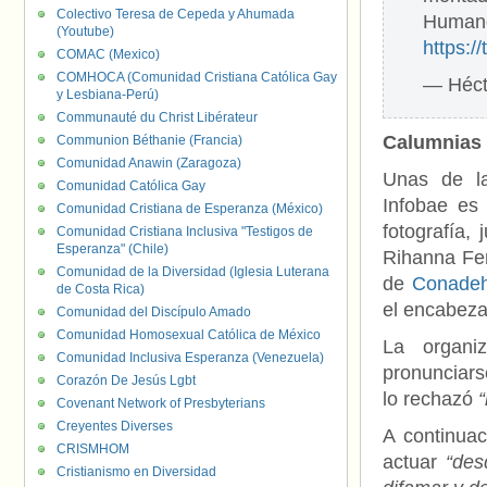
Colectivo Teresa de Cepeda y Ahumada
Human
(Youtube)
https:/
COMAC (Mexico)
COMHOCA (Comunidad Cristiana Católica Gay
— Héct
y Lesbiana-Perú)
Communauté du Christ Libérateur
Calumnias 
Communion Béthanie (Francia)
Comunidad Anawin (Zaragoza)
Unas de la
Comunidad Católica Gay
Infobae es 
Comunidad Cristiana de Esperanza (México)
fotografía
Comunidad Cristiana Inclusiva "Testigos de
Esperanza" (Chile)
Rihanna Fe
Comunidad de la Diversidad (Iglesia Luterana
de
Conade
de Costa Rica)
el encabeza
Comunidad del Discípulo Amado
Comunidad Homosexual Católica de México
La organi
Comunidad Inclusiva Esperanza (Venezuela)
pronunciars
Corazón De Jesús Lgbt
lo rechazó
Covenant Network of Presbyterians
Creyentes Diverses
A continuac
CRISMHOM
actuar
“des
Cristianismo en Diversidad