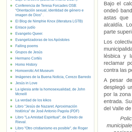
Bajo el cal
Conferencia de Teresa Forcades OSB:
ondeó bande
“Orientación sexual, identidad de género e
imagen de Dios” .
astas que 
El Blog de Nimphie Knox (literatura LGTB)
alcaldía. L
Enlace judío
parte superi
Evangelio Queer.
Evangelizadoras de los Apóstoles
Los colecti
Falling poems
municipalida
Grupos de Jesús
lésbica y 
Hermano Cortés
reclamar p
Homo History
contra las 
Homoerotic Art Museum
Imágenes de la Buena Noticia, Cerezo Barredo
A pesar de
Jesús in Love
desplegó un
La iglesia ante la homosexualidad, de John
por la zona 
Mcneill
La verdad de los kikos
entrada. Su
Libro "Jesús de Nazaret. Aproximación
del Valle d
histórica" de José Antonio Pagola (PDF)
Libro "La Amistad Espiritual", de Elredo de
Polic
Rieval.
municipale
Libro "Otro cristianismo es posible", de Roger