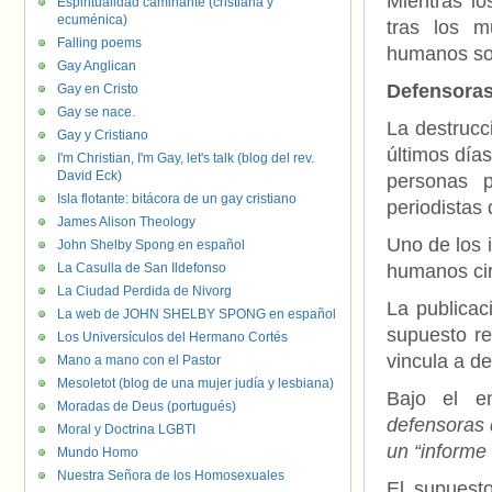
Mientras lo
Espiritualidad caminante (cristiana y
ecuménica)
tras los m
Falling poems
humanos son
Gay Anglican
Defensoras
Gay en Cristo
Gay se nace.
La destrucc
Gay y Cristiano
últimos día
I'm Christian, I'm Gay, let's talk (blog del rev.
David Eck)
personas p
Isla flotante: bitácora de un gay cristiano
periodistas
James Alison Theology
Uno de los 
John Shelby Spong en español
La Casulla de San Ildefonso
humanos cir
La Ciudad Perdida de Nivorg
La publicac
La web de JOHN SHELBY SPONG en español
supuesto re
Los Universículos del Hermano Cortés
vincula a d
Mano a mano con el Pastor
Mesoletot (blog de una mujer judía y lesbiana)
Bajo el e
Moradas de Deus (portugués)
defensoras 
Moral y Doctrina LGBTI
un “informe 
Mundo Homo
Nuestra Señora de los Homosexuales
El supuest