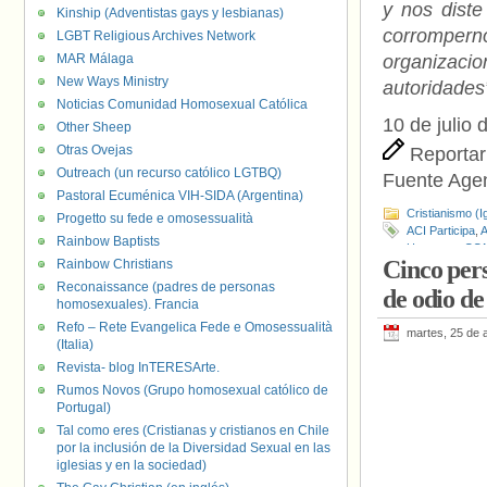
y nos dist
Kinship (Adventistas gays y lesbianas)
corromper
LGBT Religious Archives Network
MAR Málaga
organizacio
New Ways Ministry
autoridades
Noticias Comunidad Homosexual Católica
10 de julio 
Other Sheep
Otras Ovejas
Reportar
Outreach (un recurso católico LGTBQ)
Fuente Age
Pastoral Ecuménica VIH-SIDA (Argentina)
Cristianismo (I
Progetto su fede e omosessualità
ACI Participa
,
A
Rainbow Baptists
Humanos
,
CO
Cinco per
Rainbow Christians
Conjunto
,
Fern
Maldonado
,
InS
Reconaissance (padres de personas
de odio de
del Alto Comis
homosexuales). Francia
Reportar sin M
Refo – Rete Evangelica Fede e Omosessualità
martes, 25 de a
(Italia)
Revista- blog InTERESArte.
Rumos Novos (Grupo homosexual católico de
Portugal)
Tal como eres (Cristianas y cristianos en Chile
por la inclusión de la Diversidad Sexual en las
iglesias y en la sociedad)