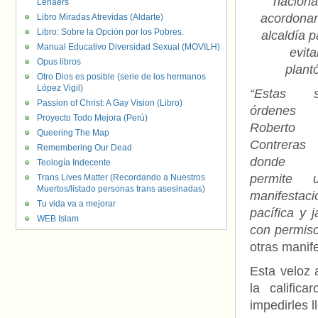
naciona
Lenaers
acordonan
Libro Miradas Atrevidas (Aldarte)
Libro: Sobre la Opción por los Pobres.
alcaldía p
Manual Educativo Diversidad Sexual (MOVILH)
evita
Opus libros
plant
Otro Dios es posible (serie de los hermanos
López Vigil)
“Estas s
Passion of Christ: A Gay Vision (Libro)
órdenes 
Proyecto Todo Mejora (Perú)
Roberto
Queering The Map
Contreras
Remembering Our Dead
donde 
Teología Indecente
permite 
Trans Lives Matter (Recordando a Nuestros
Muertos/listado personas trans asesinadas)
manifestaci
Tu vida va a mejorar
pacífica y
WEB Islam
con permiso
otras manif
Esta veloz a
la calific
impedirles l