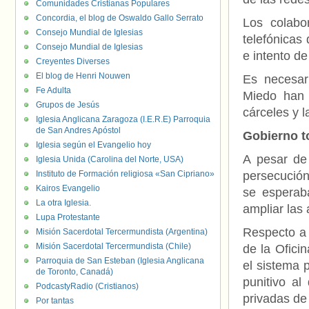
Comunidades Cristianas Populares
Concordia, el blog de Oswaldo Gallo Serrato
Los colabo
Consejo Mundial de Iglesias
telefónicas
Consejo Mundial de Iglesias
e intento d
Creyentes Diverses
El blog de Henri Nouwen
Es necesar
Fe Adulta
Miedo han 
Grupos de Jesús
cárceles y l
Iglesia Anglicana Zaragoza (I.E.R.E) Parroquia
de San Andres Apóstol
Gobierno 
Iglesia según el Evangelio hoy
A pesar de 
Iglesia Unida (Carolina del Norte, USA)
Instituto de Formación religiosa «San Cipriano»
persecución
Kairos Evangelio
se esperaba
La otra Iglesia.
ampliar las 
Lupa Protestante
Respecto a 
Misión Sacerdotal Tercermundista (Argentina)
Misión Sacerdotal Tercermundista (Chile)
de la Ofici
Parroquia de San Esteban (Iglesia Anglicana
el sistema 
de Toronto, Canadá)
punitivo al
PodcastyRadio (Cristianos)
privadas de 
Por tantas