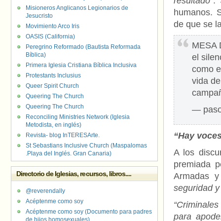
resultado”
.
Misioneros Anglicanos Legionarios de
humanos. S
Jesucristo
de que se l
Movimiento Arco Iris
OASIS (California)
MESA 
Peregrino Reformado (Bautista Reformada
Bíblica)
el sile
Primera Iglesia Cristiana Bíblica Inclusiva
como e
Protestants Inclusius
vida de
Queer Spirit Church
campañ
Queering The Church
Queering The Church
— paso
Reconciling Ministries Network (Iglesia
Metodista, en inglés)
“Hay voces
Revista- blog InTERESArte.
St Sebastians Inclusive Church (Maspalomas
A los disc
.Playa del Inglés. Gran Canaria)
premiada p
Directorio de Iglesias, recursos, libros....
Armadas y 
seguridad y
@reverendally
Acéptenme como soy
“Criminales
Acéptenme como soy (Documento para padres
para apode
de hijos homosexuales)