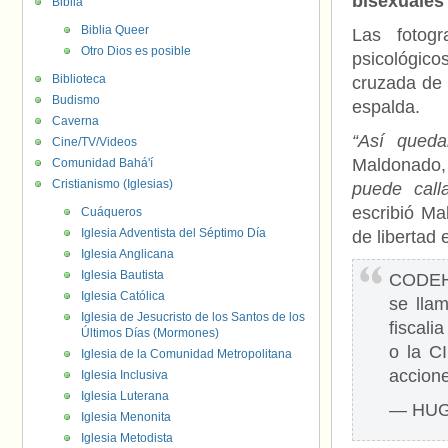
bisexuales
Biblia
Biblia Queer
Las fotogr
Otro Dios es posible
psicológicos
Biblioteca
cruzada de 
Budismo
espalda.
Caverna
“Así queda
Cine/TV/Videos
Maldonado,
Comunidad Bahá'í
Cristianismo (Iglesias)
puede call
escribió Ma
Cuáqueros
Iglesia Adventista del Séptimo Día
de libertad 
Iglesia Anglicana
Iglesia Bautista
CODEH:
Iglesia Católica
se lla
Iglesia de Jesucristo de los Santos de los
fiscali
Últimos Días (Mormones)
o la C
Iglesia de la Comunidad Metropolitana
accione
Iglesia Inclusiva
Iglesia Luterana
— HU
Iglesia Menonita
Iglesia Metodista