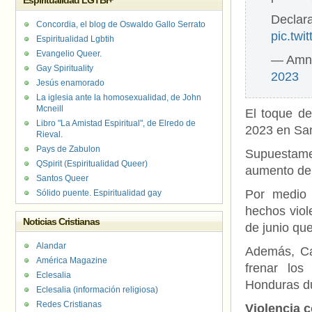
Espiritualidad LGTBI+
Declar
Concordia, el blog de Oswaldo Gallo Serrato
pic.tw
Espiritualidad Lgbtih
Evangelio Queer.
— Amni
Gay Spirituality
2023
Jesús enamorado
La iglesia ante la homosexualidad, de John
Mcneill
El toque de
Libro "La Amistad Espiritual", de Elredo de
2023 en San
Rieval.
Pays de Zabulon
Supuestame
QSpirit (Espiritualidad Queer)
aumento de 
Santos Queer
Por medio 
Sólido puente. Espiritualidad gay
hechos viol
Noticias Cristianas
de junio qu
Alandar
Además, Ca
América Magazine
frenar los
Eclesalia
Honduras du
Eclesalia (información religiosa)
Redes Cristianas
Violencia 