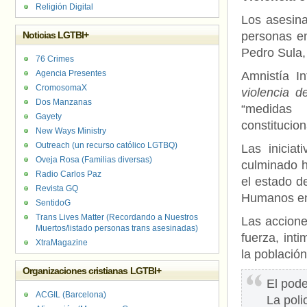
Religión Digital
Los asesina
Noticias LGTBI+
personas en
Pedro Sula,
76 Crimes
Agencia Presentes
Amnistía I
CromosomaX
violencia d
Dos Manzanas
“medidas
Gayety
constitucion
New Ways Ministry
Outreach (un recurso católico LGTBQ)
Las iniciat
Oveja Rosa (Familias diversas)
culminado h
Radio Carlos Paz
el estado d
Revista GQ
Humanos en
SentidoG
Trans Lives Matter (Recordando a Nuestros
Las accione
Muertos/listado personas trans asesinadas)
fuerza, int
XtraMagazine
la población
Organizaciones cristianas LGTBI+
El pode
ACGIL (Barcelona)
La poli