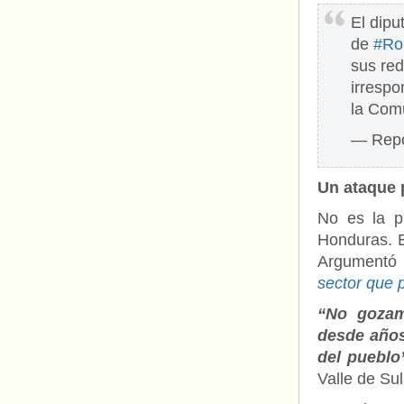
El dip
de
#Ro
sus red
irrespo
la Com
— Repo
Un ataque
No es la p
Honduras. E
Argumentó
sector que 
“No gozam
desde años
del pueblo
Valle de Su