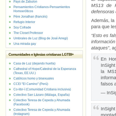
Pays de Zabulon
MS13 de Ho
Pensamientos Cristianos-Pensamientos
defensoras
Homoeróticos
Père Jonathan (francés)
Además, la 
Refugio Interior
para que le
Soy Cofrade
The Closet Professor
“Esto es fal
Umbrales de Luz (Blog de José Arregi)
informació
Una mirada gay
ataques”
, a
Comunidades e Iglesias cristianas LGTBI+
En Hon
Casa de Luz (dejando huella)
InSigh
Cathedral of Hope/Catedral de la Esperanza
la MS1
(Texas, EE.UU.)
inform
Católicos homo y bisexuales
falsos 
CCEI "El Camino" (Perú)
Co-libr-í (Comunidad Cristiana inclusiva)
— InSi
Colectivo San Lázaro (Málaga, España)
Colectivo Teresa de Cepeda y Ahumada
(Facebook)
InSigh
Colectivo Teresa de Cepeda y Ahumada
(Instagram)
montad