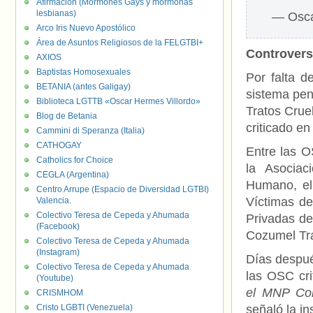
Afirmación (Mormones Gays y mormonas
lesbianas)
— Osca
Arco Iris Nuevo Apostólico
Área de Asuntos Religiosos de la FELGTBI+
Controvers
AXIOS
Baptistas Homosexuales
Por falta d
BETANIA (antes Galigay)
sistema peni
Biblioteca LGTTB «Oscar Hermes Villordo»
Tratos Crue
Blog de Betania
criticado e
Cammini di Speranza (Italia)
CATHOGAY
Entre las O
Catholics for Choice
la Asociac
CEGLA (Argentina)
Humano, el 
Centro Arrupe (Espacio de Diversidad LGTBI)
Víctimas de
Valencia.
Colectivo Teresa de Cepeda y Ahumada
Privadas de
(Facebook)
Cozumel Tr
Colectivo Teresa de Cepeda y Ahumada
(Instagram)
Días despué
Colectivo Teresa de Cepeda y Ahumada
las OSC cri
(Youtube)
el MNP Con
CRISMHOM
Cristo LGBTI (Venezuela)
señaló la ins