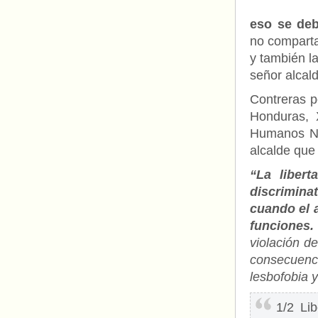
eso se deb
no comparta
y también la
señor alcal
Contreras p
Honduras, 
Humanos Nat
alcalde que 
“La libert
discrimin
cuando el a
funciones.
violación d
consecuenci
lesbofobia y
1/2 Li