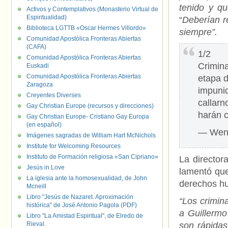
tenido y qu
Activos y Contemplativos (Monasterio Virtual de
Espiritualidad)
“
Deberían r
Biblioteca LGTTB «Oscar Hermes Villordo»
siempre”.
Comunidad Apostólica Fronteras Abiertas
(CAFA)
1/2
Comunidad Apostólica Fronteras Abiertas
Crimin
Euskadi
Comunidad Apostólica Fronteras Abiertas
etapa d
Zaragoza
impunid
Creyentes Diverses
callarn
Gay Christian Europe (recursos y direcciones)
harán 
Gay Christian Europe- Cristiano Gay Europa
(en español)
— Wen
Imágenes sagradas de William Hart McNichols
Institute for Welcoming Resources
Instituto de Formación religiosa «San Cipriano»
La director
Jesús in Love
lamentó que
La iglesia ante la homosexualidad, de John
derechos hu
Mcneill
Libro "Jesús de Nazaret. Aproximación
“Los crimin
histórica" de José Antonio Pagola (PDF)
a Guillermo
Libro "La Amistad Espiritual", de Elredo de
Rieval.
son rápidas