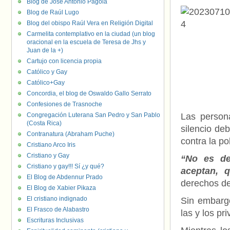
Blog de José Antonio Pagola
Blog de Raúl Lugo
Blog del obispo Raúl Vera en Religión Digital
Carmelita contemplativo en la ciudad (un blog
oracional en la escuela de Teresa de Jhs y
Juan de la +)
Cartujo con licencia propia
Católico y Gay
Católico+Gay
Concordia, el blog de Oswaldo Gallo Serrato
Confesiones de Trasnoche
Congregación Luterana San Pedro y San Pablo
Las person
(Costa Rica)
silencio de
Contranatura (Abraham Puche)
contra la p
Cristiano Arco Iris
Cristiano y Gay
“No es del
Cristiano y gay!!! Sí ¿y qué?
aceptan, 
El Blog de Abdennur Prado
derechos de 
El Blog de Xabier Pikaza
El cristiano indignado
Sin embargo
El Frasco de Alabastro
las y los pr
Escrituras Inclusivas